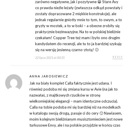
zarówno negatywne, jak i pozytywne 😀 Stare Avy
co prawda nieźle leżały (zwłaszcza odkąd powstały i
zostały dopracowane 2 miękkie konstrukcje), ale
jednak regularnie gniotły mnie to tym, to owym, a to
gryzły w mostek, a to w boki – a obecne zrobiły się
praktycznie bezinwazyjne. Na to w polskiej bieliźnie
czekałam! Copper Tree też mam i było ono drugim
kandydatem do recenzji, ale tu to ja bardziej szykuję
się na wersję jesienną czarno-złotą! 🙂
REPLY
22 lipca 2021 at 00:35
ANNA JAROSIEWICZ
Jak na biały komplet Calla faktycznie jest udana. I
również podoba mi się zmiana kursu w Avie (na jak to
nazwałaś, z majtkowych rzucików w stronę
wielkomiejskiej elegancji – mam identyczne odczucia).
Calla na tobie podoba mi się bardziej niż na modelkach
w katalogu swoją drogą, pasuje ci do cery 🙂 Nawiasem,
moim kolejnym bieliźnianym musisztomieciem jest nowe
turkusowe Envy, ale i na polskie przyjdzie w końcu czas