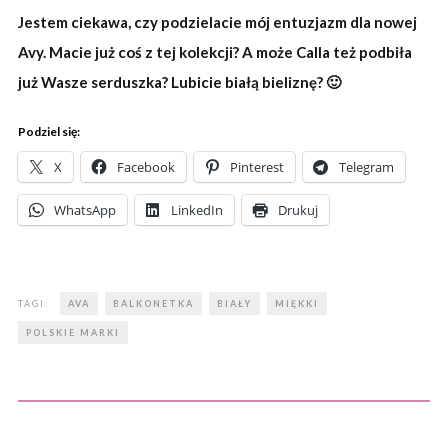
Jestem ciekawa, czy podzielacie mój entuzjazm dla nowej
Avy. Macie już coś z tej kolekcji? A może Calla też podbiła
już Wasze serduszka? Lubicie białą bieliznę? 🙂
Podziel się:
X
Facebook
Pinterest
Telegram
WhatsApp
LinkedIn
Drukuj
TAGI:
AVA
BALKONETKA
BIAŁY
MIĘKKI
POLSKIE MARKI