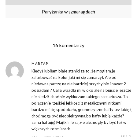
Paryżanka w szmaragdach
16 komentarzy
MARTAP
Kiedyś lubiłam białe staniki za to ,że mogłam.je
zafarbować na kolor jaki mi się zamarzył. Ale od
niedawna patrzę na nie bardziej przychylnie i nawet 2
posiadam ? Calla wpadła mi w oko ale na biuście jeszcze
nie siedzi? choć nie wykluczam takiego scenariusza. To
połączenie rześkiej lekkości z metalicznymi nitkami
bardzo mi się spodobało, geometryczne hafty też lubię (
choć mogę być nieobiektywna,bo hafty lubię każde?
sama haftuję) Majtki nie są złe ale.mogły by być też w
większych rozmiarach
REPLY