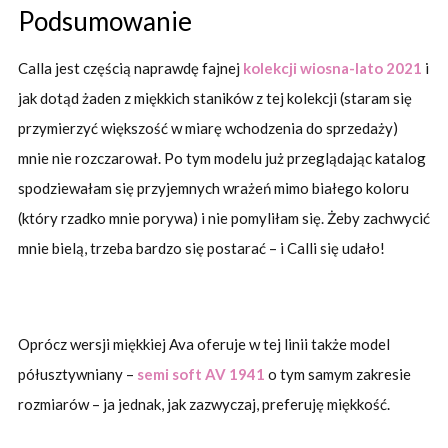
Podsumowanie
Calla jest częścią naprawdę fajnej
kolekcji wiosna-lato 2021
i
jak dotąd żaden z miękkich staników z tej kolekcji (staram się
przymierzyć większość w miarę wchodzenia do sprzedaży)
mnie nie rozczarował. Po tym modelu już przeglądając katalog
spodziewałam się przyjemnych wrażeń mimo białego koloru
(który rzadko mnie porywa) i nie pomyliłam się. Żeby zachwycić
mnie bielą, trzeba bardzo się postarać – i Calli się udało!
Oprócz wersji miękkiej Ava oferuje w tej linii także model
półusztywniany –
semi soft AV 1941
o tym samym zakresie
rozmiarów – ja jednak, jak zazwyczaj, preferuję miękkość.