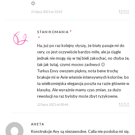
🙂
REPLY
21 lipca 2021 at 23:33
STANIKOMANIA
Ha, już po raz kolejny słyszę, że biały pasuje mi do
cery, co jest oczywiście bardzo miłe, ale ja ciągle
jednak nie mogę się w tej bieli zakochać, no chyba że,
tak jak tutaj, czymś mocno zachwyci 🙂
Turkus Envy owszem piękny, nota bene trochę
brakuje mi w Avie właśnie intensywnych kolorów, bo
ta wielkomiejska elegancja poszła na razie głównie w
klasykę. Ale wyraźnie mamy czas zmian, za dużo
rewolucji na raz byłoby może zbyt ryzykowne.
REPLY
22 lipca 2021 at 00:44
ANETA
Konstrukcje Avy są niezawodne. Calla nie podoba mi się.