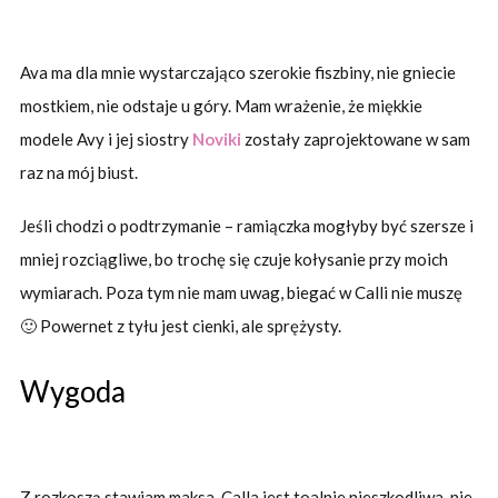
Ava ma dla mnie wystarczająco szerokie fiszbiny, nie gniecie
mostkiem, nie odstaje u góry. Mam wrażenie, że miękkie
modele Avy i jej siostry
Noviki
zostały zaprojektowane w sam
raz na mój biust.
Jeśli chodzi o podtrzymanie – ramiączka mogłyby być szersze i
mniej rozciągliwe, bo trochę się czuje kołysanie przy moich
wymiarach. Poza tym nie mam uwag, biegać w Calli nie muszę
🙂 Powernet z tyłu jest cienki, ale sprężysty.
Wygoda
Z rozkoszą stawiam maksa. Calla jest toalnie nieszkodliwa, nie