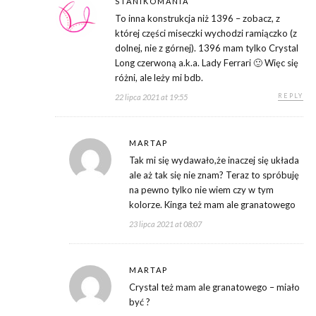
STANIKOMANIA
To inna konstrukcja niż 1396 – zobacz, z
której części miseczki wychodzi ramiączko (z
dolnej, nie z górnej). 1396 mam tylko Crystal
Long czerwoną a.k.a. Lady Ferrari 🙂 Więc się
różni, ale leży mi bdb.
REPLY
22 lipca 2021 at 19:55
MARTAP
Tak mi się wydawało,że inaczej się układa
ale aż tak się nie znam? Teraz to spróbuję
na pewno tylko nie wiem czy w tym
kolorze. Kinga też mam ale granatowego
23 lipca 2021 at 08:07
MARTAP
Crystal też mam ale granatowego – miało
być ?