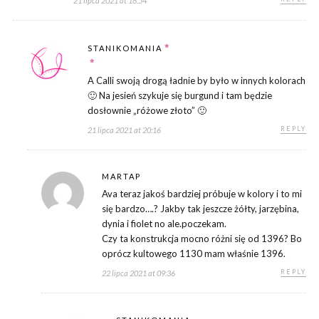
21 lipca 2021 at 18:54
STANIKOMANIA
A Calli swoją drogą ładnie by było w innych kolorach
🙂 Na jesień szykuje się burgund i tam będzie
dosłownie „różowe złoto” 🙂
REPLY
21 lipca 2021 at 20:16
MARTAP
Ava teraz jakoś bardziej próbuje w kolory i to mi
się bardzo….? Jakby tak jeszcze żółty, jarzębina,
dynia i fiolet no ale.poczekam.
Czy ta konstrukcja mocno różni się od 1396? Bo
oprócz kultowego 1130 mam właśnie 1396.
REPLY
22 lipca 2021 at 09:36