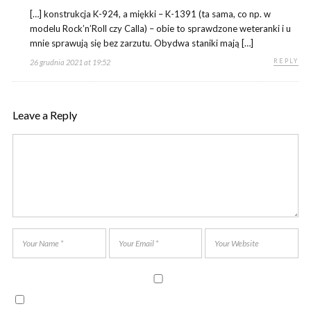
[…] konstrukcja K-924, a miękki – K-1391 (ta sama, co np. w
modelu Rock’n’Roll czy Calla) – obie to sprawdzone weteranki i u
mnie sprawują się bez zarzutu. Obydwa staniki mają […]
REPLY
26 grudnia 2021 at 19:52
Leave a Reply