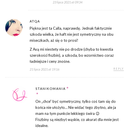
23 lipca 2021 at 09:34
ATQA
Piękna jest ta Calla, naprawdę. Jednak faktycznie
szkoda wielka, że haft nie jest symetryczny na obu
miseczkach, aż się o to prosi!
Z Avą mi niestety nie po drodze (chyba to kwestia
szerokości fiszbin), a szkoda, bo wzornictwo coraz
ładniejsze i ceny znośne.
REPLY
21 lipca 2021 at 19:16
STANIKOMANIA
On „chce” być symetryczny, tylko coś tam się do
końca nie ułożyło… Nie widać tego zbytno, ale ja
mam na tym punkcie lekkiego świra 😉
Fiszbiny są niezbyt wąskie, co akurat dla mnie jest
idealne.