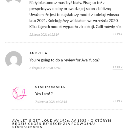
Biały biustonosz musi być biały. Piszę to też z
perspektywy osoby prowadzącej salon z bielizną
Uważam, że jest to najsłabszy model z kolekcji wiosna
lato 2021. Kolekcję Avy widziałam we wrześniu 2020.
Kilka fajnych modeli wypadło z kolekcji. Calli mówię nie.
REPLY
22 lipca 2021 at 22:19
ANDREEA
You’re going to do a review for Ava Yucca?
REPLY
6 sierpnia 2021 at 16:48
STANIKOMANIA
Yes I am! ?
REPLY
7 sierpnia 2021 at 02:15
AVA LET'S GET LOUD AV 1956, AV 1955 - O KTÓRYM
BĘDZIE GŁOŚNIEJ? RECENZJA PODWÓJNA! -
STANIKOMANIA