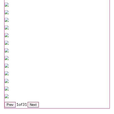
1
of
31
Prev
Next