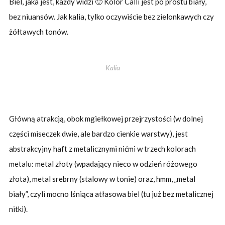
Biel, jaka jest, każdy widzi 🙂 Kolor Calli jest po prostu biały,
bez niuansów. Jak kalia, tylko oczywiście bez zielonkawych czy
żółtawych tonów.
Kalia
Główną atrakcją, obok mgiełkowej przejrzystości (w dolnej
części miseczek dwie, ale bardzo cienkie warstwy), jest
abstrakcyjny haft z metalicznymi nićmi w trzech kolorach
metalu: metal złoty (wpadający nieco w odzień różowego
złota), metal srebrny (stalowy w tonie) oraz, hmm, „metal
biały”, czyli mocno lśniąca atłasowa biel (tu już bez metalicznej
nitki).