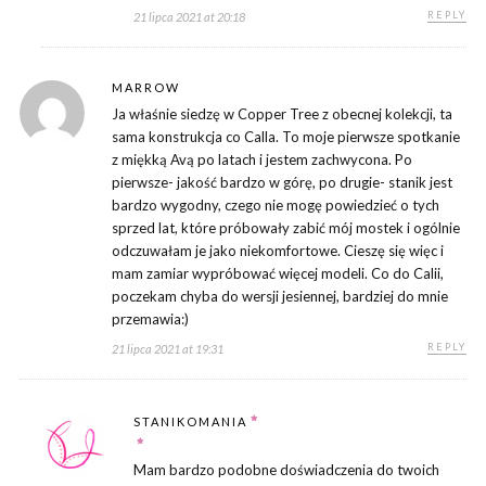
REPLY
21 lipca 2021 at 20:18
MARROW
Ja właśnie siedzę w Copper Tree z obecnej kolekcji, ta
sama konstrukcja co Calla. To moje pierwsze spotkanie
z miękką Avą po latach i jestem zachwycona. Po
pierwsze- jakość bardzo w górę, po drugie- stanik jest
bardzo wygodny, czego nie mogę powiedzieć o tych
sprzed lat, które próbowały zabić mój mostek i ogólnie
odczuwałam je jako niekomfortowe. Cieszę się więc i
mam zamiar wypróbować więcej modeli. Co do Calii,
poczekam chyba do wersji jesiennej, bardziej do mnie
przemawia:)
REPLY
21 lipca 2021 at 19:31
STANIKOMANIA
Mam bardzo podobne doświadczenia do twoich