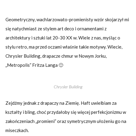
Geometryczny, wachlarzowato-promienisty wzór skojarzył mi
się natychmiast ze stylem art deco i ornamentami z
architektury i sztuki lat 20-30 XX w. Wiele z nas, myśląc o
stylu retro, ma przed oczami właśnie takie motywy. Wiecie,
Chrysler Building, drapacze chmur w Nowym Jorku,
„Metropolis” Fritza Langa 🙂
Chrysler Building
Zejdźmy jednak z drapaczy na Ziemię. Haft uwielbiam za
kształty i bling, choć przydałoby się więcej perfekcjonizmu w
zakończeniach „promieni” oraz symetrycznym ułożeniu go na
miseczkach.