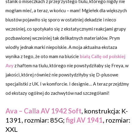
stanik o miseczkach z przejrzystego tiulu, którego nigdy nie
mogłam mieć, a teraz, w końcu – mam! Mgiełek dla większych
biustów pojawiło się sporo w ostatniej dekadzie i nieco
wcześniej, co spotykało się z ekstatycznymi reakcjami grupy
pozbawionej wcześniej tak delikatnych materiałów. Prym
wiodły jednak marki niepolskie. A moja aktualna ekstaza
wynika z tego, że oto mam na biuście
białą Callę od polskiej
Avy
z haftem na tiulu, którego nie powstydziłaby się Freya, w
jakości, której również nie powstydziłyby się D-plusowe
specjalistki z UK. I w komforcie. I designie… A teraz przejdźmy
od ekstazy ogólnej do zachwytów nad szczegółami!
Ava – Calla AV 1942 Soft
, konstrukcja: K-
1391, rozmiar: 85G;
figi AV 1941
, rozmiar:
XXL