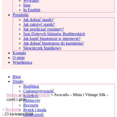
Wywiady
Inne
In English
Poradniki
Jak dobrać stanik?
Jak założyć stanik?
Jak przeliczać rozmiary?
Spis Dobrych Sklepów Brafitterskich
Jak kupić biustonosz w internecie?
Jak dobrać biustonosz do karmienia?
Słowniczek Stanikowy
Kontakt
O mnie
Współpraca
Blog
Działy
Brafitting
Ciałopozytywność
Strona główna
»
Recenzje
»
Avocado – Misia i Vintage Silk –
Kolekcje
czerń i złoto
Plebiscyty
Recenzje
Recenzje
Rynek i moda
W
- 23 kwietnia 2018
Społeczność