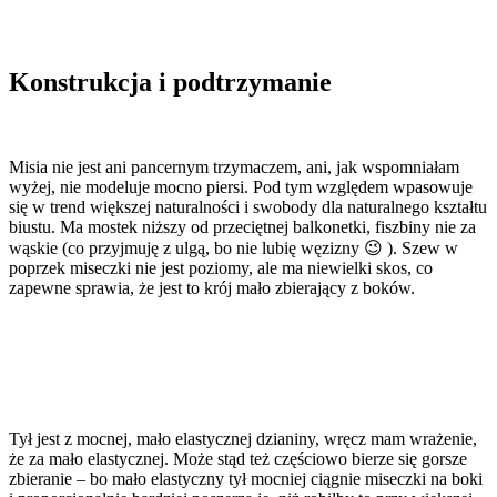
Konstrukcja i podtrzymanie
Misia nie jest ani pancernym trzymaczem, ani, jak wspomniałam
wyżej, nie modeluje mocno piersi. Pod tym względem wpasowuje
się w trend większej naturalności i swobody dla naturalnego kształtu
biustu. Ma mostek niższy od przeciętnej balkonetki, fiszbiny nie za
wąskie (co przyjmuję z ulgą, bo nie lubię węzizny 😉 ). Szew w
poprzek miseczki nie jest poziomy, ale ma niewielki skos, co
zapewne sprawia, że jest to krój mało zbierający z boków.
Tył jest z mocnej, mało elastycznej dzianiny, wręcz mam wrażenie,
że za mało elastycznej. Może stąd też częściowo bierze się gorsze
zbieranie – bo mało elastyczny tył mocniej ciągnie miseczki na boki