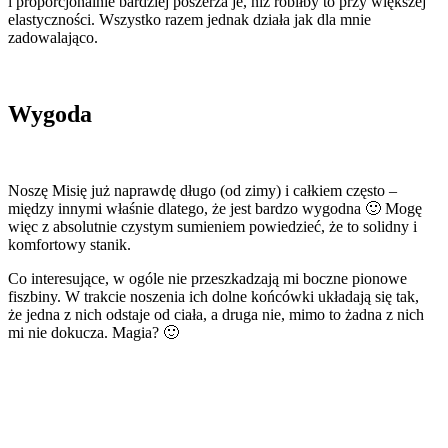
i proporcjonalnie bardziej poszerza je, niż robiłby to przy większej
elastyczności. Wszystko razem jednak działa jak dla mnie
zadowalająco.
Wygoda
Noszę Misię już naprawdę długo (od zimy) i całkiem często –
między innymi właśnie dlatego, że jest bardzo wygodna 🙂 Mogę
więc z absolutnie czystym sumieniem powiedzieć, że to solidny i
komfortowy stanik.
Co interesujące, w ogóle nie przeszkadzają mi boczne pionowe
fiszbiny. W trakcie noszenia ich dolne końcówki układają się tak,
że jedna z nich odstaje od ciała, a druga nie, mimo to żadna z nich
mi nie dokucza. Magia? 🙂