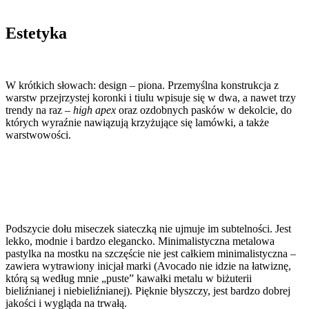
Estetyka
W krótkich słowach: design – piona. Przemyślna konstrukcja z
warstw przejrzystej koronki i tiulu wpisuje się w dwa, a nawet trzy
trendy na raz –
high apex
oraz ozdobnych pasków w dekolcie, do
których wyraźnie nawiązują krzyżujące się lamówki, a także
warstwowości.
Podszycie dołu miseczek siateczką nie ujmuje im subtelności. Jest
lekko, modnie i bardzo elegancko. Minimalistyczna metalowa
pastylka na mostku na szczęście nie jest całkiem minimalistyczna –
zawiera wytrawiony inicjał marki (Avocado nie idzie na łatwiznę,
którą są według mnie „puste” kawałki metalu w biżuterii
bieliźnianej i niebieliźnianej). Pięknie błyszczy, jest bardzo dobrej
jakości i wygląda na trwałą.