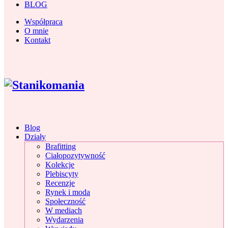
BLOG
Współpraca
O mnie
Kontakt
Blog
Działy
Brafitting
Ciałopozytywność
Kolekcje
Plebiscyty
Recenzje
Rynek i moda
Społeczność
W mediach
Wydarzenia