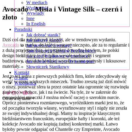
W mediach
Avocado – Misia i Vintage Silk – czerń i
Wydarzenia
Wywiady
złoto
Inne
In English
Poradniki
Jak dobrać stanik?
Dziś coś dla miłośniczek klasyki, ale w trendowym wydaniu.
Jak założyć stanik?
Avocado
to marka, do której wracam nieczęsto, ale za to regularnie i
Jak przeliczać rozmiary?
z dużą przyjemnością, jej projekty dowodzą bowiem, że polski
Spis Dobrych Sklepów Brafitterskich
design bieliźniany to nie tylko wesołe nadruczki i segment
Jak kupić biustonosz w internecie?
budżetowy, ale także bardziej wyrafinowane pomysły i luksusowe
Jak dobrać biustonosz do karmienia?
materiały.
Słowniczek Stanikowy
Kontakt
Jest to też jedna z pierwszych polskich firm, które zdecydowały się
O mnie
wejść w niszę większych miseczek. Trudno zresztą już dziś mówić
Współpraca
o niszy, ponieważ sfera ta przez ostatnie lata ogromnie się rozwinęła
zarówno w Polsce, jak i na świecie. Na tyle, że w zakresie do
europejskiej miseczki J można mówić raczej o szerokim nurcie.
Obserwuj mnie +
Oprócz pionierstwa rozmiarowego, wyróżnikiem marki jest to, że
od początku tworzyła własny, wyrafinowany styl i nigdy nie zeszła
ze swojej indywidualnej drogi. Mamy tu inspiracje klasycznym
bieliźniarstwem francuskim, europejskie hafty i koronki, ale też
kolekcje Avocado nie kopiują żadnej konkretnej marki. Łatwo
byłoby pewnie odgapiać od Chantelle czy Empreinte, Avocado