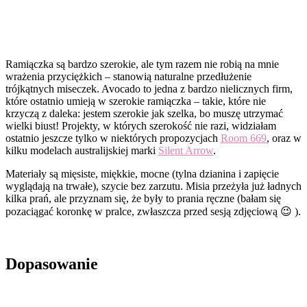
Ramiączka są bardzo szerokie, ale tym razem nie robią na mnie
wrażenia przyciężkich – stanowią naturalne przedłużenie
trójkątnych miseczek. Avocado to jedna z bardzo nielicznych firm,
które ostatnio umieją w szerokie ramiączka – takie, które nie
krzyczą z daleka: jestem szerokie jak szelka, bo muszę utrzymać
wielki biust! Projekty, w których szerokość nie razi, widziałam
ostatnio jeszcze tylko w niektórych propozycjach
Room 669
, oraz w
kilku modelach australijskiej marki
Silent Arrow
.
Materiały są mięsiste, miękkie, mocne (tylna dzianina i zapięcie
wyglądają na trwałe), szycie bez zarzutu. Misia przeżyła już ładnych
kilka prań, ale przyznam się, że były to prania ręczne (bałam się
pozaciągać koronkę w pralce, zwłaszcza przed sesją zdjęciową 😉 ).
Dopasowanie