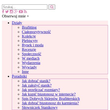
Obserwuj mnie +
Działy
Brafitting
Ciałopozytywność
Kolekcje
Plebiscyty
Rynek i moda
Recenzje
Społeczność
W mediach
Wydarzenia
Wywiady
Inne
Poradniki
Jak dobrać stanik?
Jak założyć stanik?
Jak przeliczać rozmiary?
Jak kupić biustonosz w internecie?
Spis Dobrych Sklepów Brafitterskich
Jak dobrać biustonosz do karmienia?
Słowniczek Stanikowy