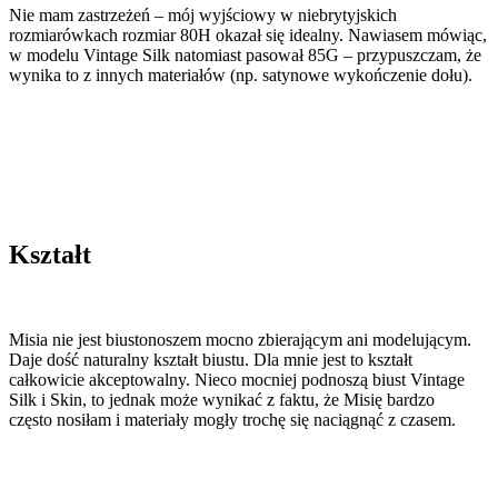
Nie mam zastrzeżeń – mój wyjściowy w niebrytyjskich
rozmiarówkach rozmiar 80H okazał się idealny. Nawiasem mówiąc,
w modelu Vintage Silk natomiast pasował 85G – przypuszczam, że
wynika to z innych materiałów (np. satynowe wykończenie dołu).
Kształt
Misia nie jest biustonoszem mocno zbierającym ani modelującym.
Daje dość naturalny kształt biustu. Dla mnie jest to kształt
całkowicie akceptowalny. Nieco mocniej podnoszą biust Vintage
Silk i Skin, to jednak może wynikać z faktu, że Misię bardzo
często nosiłam i materiały mogły trochę się naciągnąć z czasem.