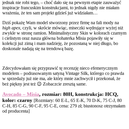
jednak nie robi tego, – choć dało się na pewnym etapie zauważyć
inspiracje francuskim konstrukcjami, to jednak nigdy nie miałam
wrażenia, że ten sam projekt gdzieś już widziałam…
Dziś pokażę Wam model stworzony przez firmę na fali mody na
high apex
, czyli, w skrócie mówiąc, miseczki wędrujące wyżej niż
zwykle w stronę ramion. Minimalistyczny Skin w kolorach czarnym
i cielistym oraz nasza główna bohaterka Misia pojawiły się w
kolekcji już zimą i mam nadzieję, że pozostaną w niej długo, bo
doskonale nadają się na trendową bazę.
Zdecydowałam się przyprawić tę recenzję nieco efemerycznym
modelem – podrasowanym satyną Vintage Silk, którego co prawda
w sprzedaży już nie ma, ale który mnie zachwycił i przekonał, że
beż piękny jest też 😉 Zobaczcie zresztą same.
Avocado – Misia
, rozmiar: 80H, konstrukcja: HCQ,
kolor: czarny
[Rozmiary: 60 E-L, 65 E-K, 70 D-K, 75 C-J, 80
C-H, 85 C-G, 90 C-F, 95 C-E, cena: 279 zł; biustonosz otrzymałam
od producenta]