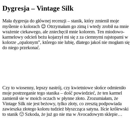
Dygresja – Vintage Silk
Mała dygresja do głównej recenzji – stanik, który zmienił moje
myślenie o kolorach 😉 Otrzymałam go zimą i wtedy zrobił na mnie
wrażenie ciekawego, ale zniechęcił mnie kolorem. Ten miodowo-
karmelowy odcień beżu kojarzył mi się z za ciemnymi rajstopami w
kolorze „opalonym”, którego nie lubię, dlatego jakoś nie mogłam się
do niego przekonać.
Czy to wiosenny, lepszy nastrój, czy kwietniowe słońce odmieniło
moje postrzeganie tego stanika – dość powiedzieć, że ten karmel
zamienił sie w moich oczach w płynne złoto. Zrozumiałam, że
Vintage Silk nie jest beżowy, tylko złoty, co zresztą podpowiada
zawieszka złotego koloru tudzież błyszcząca satyna. Iście królewski
to stanik 🙂 Szkoda, że już go nie ma w Avocadowym sklepie…