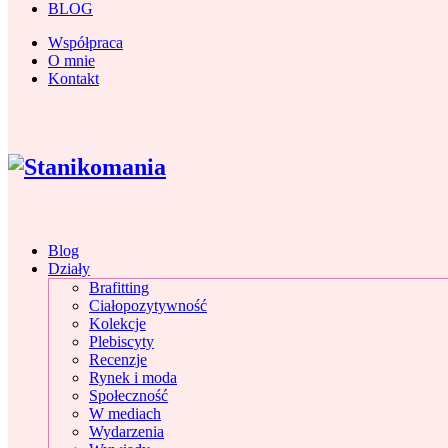
BLOG
Współpraca
O mnie
Kontakt
Blog
Działy
Brafitting
Ciałopozytywność
Kolekcje
Plebiscyty
Recenzje
Rynek i moda
Społeczność
W mediach
Wydarzenia