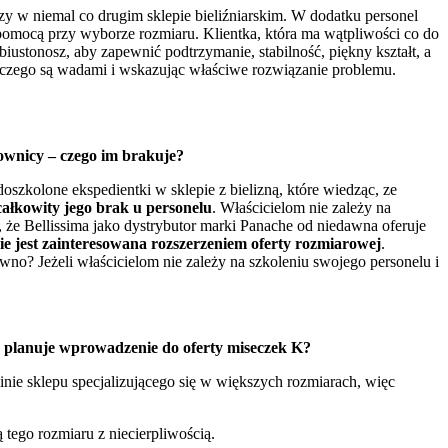
zy w niemal co drugim sklepie bieliźniarskim. W dodatku personel
y pomocą przy wyborze rozmiaru. Klientka, która ma wątpliwości co do
ustonosz, aby zapewnić podtrzymanie, stabilność, piękny kształt, a
aczego są wadami i wskazując właściwe rozwiązanie problemu.
cownicy – czego im brakuje?
szkolone ekspedientki w sklepie z bielizną, które wiedząc, ze
ałkowity jego brak u personelu
. Właścicielom nie zależy na
 że Bellissima jako dystrybutor marki Panache od niedawna oferuje
 nie jest zainteresowana rozszerzeniem oferty rozmiarowej
.
pewno?
Jeżeli właścicielom nie zależy na szkoleniu swojego personelu i
ma planuje wprowadzenie do oferty miseczek K?
nie sklepu specjalizującego się w większych rozmiarach, więc
tego rozmiaru z niecierpliwością.