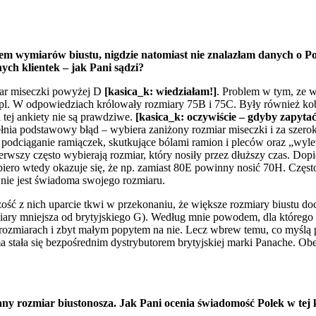
em wymiarów biustu, nigdzie natomiast nie znalazłam danych o Po
ych klientek – jak Pani sądzi?
iar miseczki powyżej D
[kasica_k: wiedziałam!]
. Problem w tym, ze w
pl. W odpowiedziach królowały rozmiary 75B i 75C. Były również kobi
tej ankiety nie są prawdziwe.
[kasica_k: oczywiście – gdyby zapyta
łnia podstawowy błąd – wybiera zaniżony rozmiar miseczki i za szerok
ciąganie ramiączek, skutkujące bólami ramion i pleców oraz „wylewaj
wszy często wybierają rozmiar, który nosiły przez dłuższy czas. Dopie
piero wtedy okazuje się, że np. zamiast 80E powinny nosić 70H. Częst
 nie jest świadoma swojego rozmiaru.
ść z nich uparcie tkwi w przekonaniu, że większe rozmiary biustu d
miary mniejsza od brytyjskiego G). Według mnie powodem, dla którego 
ozmiarach i zbyt małym popytem na nie. Lecz wbrew temu, co myślą po
stała się bezpośrednim dystrybutorem brytyjskiej marki Panache. Obe
brany rozmiar biustonosza. Jak Pani ocenia świadomość Polek w te