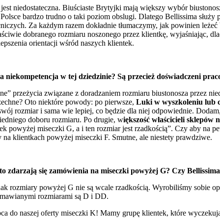
est niedostateczna. Biuściaste Brytyjki mają większy wybór biustonos
 Polsce bardzo trudno o taki poziom obslugi. Dlatego Bellissima służ
iczych. Za każdym razem dokładnie tłumaczymy, jak powinien leżeć bi
ciwie dobranego rozmiaru noszonego przez klientkę, wyjaśniając, dl
pszenia orientacji wśród naszych klientek.
ka niekompetencja w tej dziedzinie? Są przecież doświadczeni pra
e” przeżycia związane z doradzaniem rozmiaru biustonosza przez niedo
zechne? Oto niektóre powody:
po pierwsze,
Luki w wyszkoleniu lub c
wój rozmiar i sama wie lepiej, co będzie dla niej odpowiednie. Dodam,
iedniego doboru rozmiaru.
Po drugie, w
iększość właścicieli sklepów
tek powyżej miseczki G, a i ten rozmiar jest rzadkością”. Czy aby na 
 na klientkach powyżej miseczki F. Smutne, ale niestety prawdziwe.
sto zdarzają się zamówienia na miseczki powyżej G? Czy Bellissi
 rozmiary powyżej G nie są wcale rzadkością. Wyrobiliśmy sobie opi
j zamawianymi rozmiarami są D i DD.
ca do naszej oferty miseczki K! Mamy grupę klientek, które wyczekują 