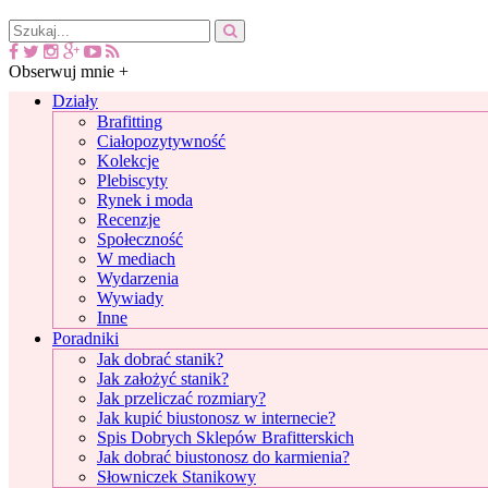
Obserwuj mnie +
Działy
Brafitting
Ciałopozytywność
Kolekcje
Plebiscyty
Rynek i moda
Recenzje
Społeczność
W mediach
Wydarzenia
Wywiady
Inne
Poradniki
Jak dobrać stanik?
Jak założyć stanik?
Jak przeliczać rozmiary?
Jak kupić biustonosz w internecie?
Spis Dobrych Sklepów Brafitterskich
Jak dobrać biustonosz do karmienia?
Słowniczek Stanikowy