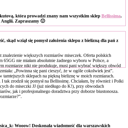
akutovą, która prowadzi znany nam wszystkim sklep
Bellissima
.
w Anglii. Zapraszamy 🙂
ić, skąd wziął
się pomysł założenia sklepu z bielizną dla pań z
 znalezienie większych rozmiarów miseczek. Oferta polskich
moim 65GG nie miałam absolutnie żadnego wyboru w Polsce, a
ym rozmiarze nikt nie produkuje, musi pani wybrać większy obwód
miała: „Powinna się pani cieszyć, że w ogóle cokolwiek jest”.
 tamtejszych sklepach na piękną bieliznę w moich rozmiarach.
tak zrodził się pomysł na Bellissimę. Chciałam, by również i Polki
cych do miseczki JJ (już niedługo do K!), przy obwodach
arów, jak i profesjonalnego doradztwa przy doborze biustonosza.
rozmiarze?”.
asica_k: Wooow! Doskonała wiadomość dla warszawskich