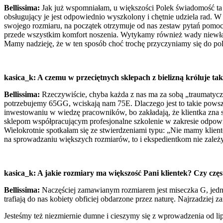
Bellissima:
Jak już wspomniałam, u większości Polek świadomość ta j
obsługujący je jest odpowiednio wyszkolony i chętnie udziela rad. W
swojego rozmiaru, na początek otrzymuje od nas zestaw pytań pomocn
przede wszystkim komfort noszenia. Wytykamy również wady niewłaś
Mamy nadzieję, że w ten sposób choć trochę przyczyniamy się do pole
kasica_k: A czemu w przeciętnych sklepach z bielizną króluje ta
Bellissima:
Rzeczywiście, chyba każda z nas ma za sobą „traumatyczn
potrzebujemy 65GG, wciskają nam 75E. Dlaczego jest to takie pows
inwestowaniu w wiedzę pracowników, bo zakładają, że klientka zna s
sklepom współpracującym profesjonalne szkolenie w zakresie odpow
Wielokrotnie spotkałam się ze stwierdzeniami typu: „Nie mamy klien
na sprowadzaniu większych rozmiarów, to i ekspedientkom nie zależy
kasica_k: A jakie rozmiary ma większość Pani klientek? Czy czę
Bellissima:
Naczęściej zamawianym rozmiarem jest miseczka G, jednak
trafiają do nas kobiety obficiej obdarzone przez naturę. Najrzadzie
J
esteśmy też niezmiernie dumne i cieszymy się z wprowadzenia od lip