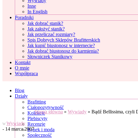
Wywiady
Inne
In English
Poradniki
Jak dobrać stanik?
Jak założyć stanik?
Jak przeliczać rozmiary?
Spis Dobrych Sklepów Brafitterskich
Jak kupić biustonosz w internecie?
Jak dobrać biustonosz do karmienia?
Słowniczek Stanikowy
Kontakt
O mnie
Współpraca
Blog
Działy
Brafitting
Ciałopozytywność
Strona główna
»
Wywiady
»
Bądź Bellissima, czyli
Kolekcje
Plebiscyty
Wywiady
Recenzje
W
- 14 marca 2007
Rynek i moda
Społeczność