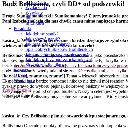
Bądź Bellissima, czyli DD+ od podszewki!
W mediach
Wydarzenia
Wywiady
Drogie Stanikomaniaczki i Stanikomaniacy! Z przyjemnością pr
Inne
Pani Izabela znalazła dla nas chwilę czasu mimo napiętego harm
In English
Poradniki
Jak dobrać stanik?
Jak założyć stanik?
kasica_k: Witam Panią serdecznie i bardzo dziękuję, że zgodziła 
Jak przeliczać rozmiary?
większym biustem? Jak
się to wszystko zaczęło?
Spis Dobrych Sklepów Brafitterskich
Jak kupić biustonosz w internecie?
Bellissima:
Wszystko zaczęło się ode mnie. Sama, jako posiadaczka 
Jak dobrać biustonosz do karmienia?
sklepów ograniczała się do miseczki E, maksymalnie F, i to tylko w
Słowniczek Stanikowy
bezskuteczne poszukiwania w sklepach z bielizna kończyły się prze
Kontakt
pod biustem, może wtedy uda mi się znaleźć coś dla pani, ale… tylk
O mnie
[kasica_k: oj, znamy to, znamy!]
Temat większych miseczek znałam w
Współpraca
Ekspedientki były bardzo pomocne i nikogo nie dziwił mój rozmiar. W
zyskały prawo do wyboru pięknej, kolorowej bielizny w większych r
zaczynających się od 60 cm pod biustem. Naszym celem jest wypełni
Obserwuj mnie +
Dzisiaj klientki Bellissimy mogą sobie zadawać pytanie: „Który biust
kasica_k: Czy Bellissima planuje otwarcie sklepu stacjonarnego, c
Bellissima:
Obecnie produkty oferowane przez nas są do kupienia w 