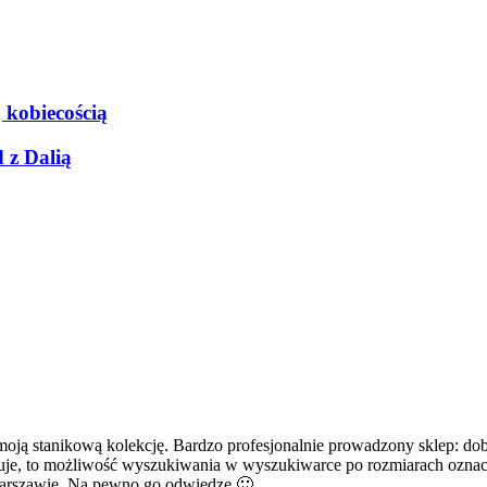
ą kobiecością
 z Dalią
 moją stanikową kolekcję. Bardzo profesjonalnie prowadzony sklep: d
rakuje, to możliwość wyszukiwania w wyszukiwarce po rozmiarach ozn
Warszawie. Na pewno go odwiedzę 🙂