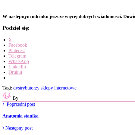
W następnym odcinku jeszcze więcej dobrych wiadomości. Dowiem
Podziel się:
X
Facebook
Pinterest
Telegram
WhatsApp
LinkedIn
Drukuj
Tagi:
dystrybutorzy
sklepy internetowe
By
Poprzedni post
Anatomia stanika
Następny post