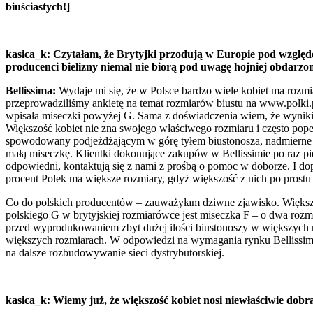
biuściastych!]
kasica_k: Czytałam, że Brytyjki przodują w Europie pod względ
producenci bielizny niemal nie biorą pod uwagę hojniej obdarzon
Bellissima:
Wydaje mi się, że w Polsce bardzo wiele kobiet ma rozm
przeprowadziliśmy ankietę na temat rozmiarów biustu na www.polki.
wpisała miseczki powyżej G. Sama z doświadczenia wiem, że wyniki 
Większość kobiet nie zna swojego właściwego rozmiaru i często pope
spowodowany podjeżdżającym w górę tyłem biustonosza, nadmierne pod
małą miseczkę. Klientki dokonujące zakupów w Bellissimie po raz pier
odpowiedni, kontaktują się z nami z prośbą o pomoc w doborze. I do
procent Polek ma większe rozmiary, gdyż większość z nich po prostu
Co do polskich producentów – zauważyłam dziwne zjawisko. Większo
polskiego G w brytyjskiej rozmiarówce jest miseczka F – o dwa roz
przed wyprodukowaniem zbyt dużej ilości biustonoszy w większych r
większych rozmiarach. W odpowiedzi na wymagania rynku Bellissima 
na dalsze rozbudowywanie sieci dystrybutorskiej.
kasica_k: Wiemy już, że większość kobiet nosi niewłaściwie do