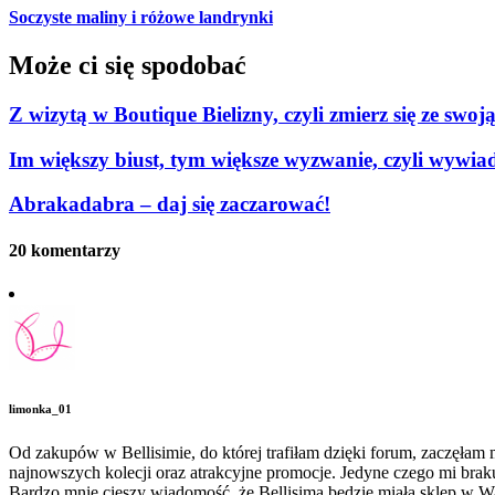
Soczyste maliny i różowe landrynki
Może ci się spodobać
Z wizytą w Boutique Bielizny, czyli zmierz się ze swoj
Im większy biust, tym większe wyzwanie, czyli wywiad
Abrakadabra – daj się zaczarować!
20 komentarzy
limonka_01
Od zakupów w Bellisimie, do której trafiłam dzięki forum, zaczęłam
najnowszych kolecji oraz atrakcyjne promocje. Jedyne czego mi b
Bardzo mnie cieszy wiadomość, że Bellisima będzie miała sklep w 