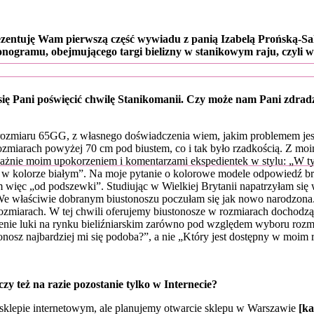
ezentuję Wam pierwszą część wywiadu z panią Izabelą Prońską-S
onogramu, obejmującego targi bielizny w stanikowym raju, czyli 
się Pani
poświęcić chwilę Stanikomanii. Czy może nam Pani zdradz
rozmiaru 65GG, z własnego doświadczenia wiem, jakim problemem jest
 rozmiarach powyżej 70 cm pod biustem, co i tak było rzadkością. Z 
ważnie moim upokorzeniem i komentarzami ekspedientek w stylu: „W t
o w kolorze białym”. Na moje pytanie o kolorowe modele odpowiedź brz
ięc „od podszewki”. Studiując w Wielkiej Brytanii napatrzyłam się w
e właściwie dobranym biustonoszu poczułam się jak nowo narodzona. I 
ozmiarach. W tej chwili oferujemy biustonosze w rozmiarach dochodzą
enie luki na rynku bieliźniarskim zarówno pod względem wyboru rozmi
onosz najbardziej mi się podoba?”, a nie „Który jest dostępny w moim 
zy też na razie pozostanie tylko w Internecie?
sklepie internetowym, ale planujemy otwarcie sklepu w Warszawie
[k