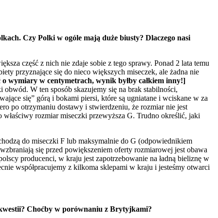
lkach. Czy Polki w ogóle mają duże biusty? Dlaczego nasi
iększa część z nich nie zdaje sobie z tego sprawy. Ponad 2 lata temu
ety przyznające się do nieco większych miseczek, ale żadna nie
ć o wymiary w centymetrach, wynik byłby całkiem inny!]
i obwód. W ten sposób skazujemy się na brak stabilności,
ące się” górą i bokami piersi, które są ugniatane i wciskane w za
ro po otrzymaniu dostawy i stwierdzeniu, że rozmiar nie jest
o właściwy rozmiar miseczki przewyższa G. Trudno określić, jaki
ochodzą do miseczki F lub maksymalnie do G (odpowiednikiem
wzbraniają się przed powiększeniem oferty rozmiarowej jest obawa
lscy producenci, w kraju jest zapotrzebowanie na ładną bieliznę w
cnie współpracujemy z kilkoma sklepami w kraju i jesteśmy otwarci
j kwestii? Choćby w porównaniu z Brytyjkami?