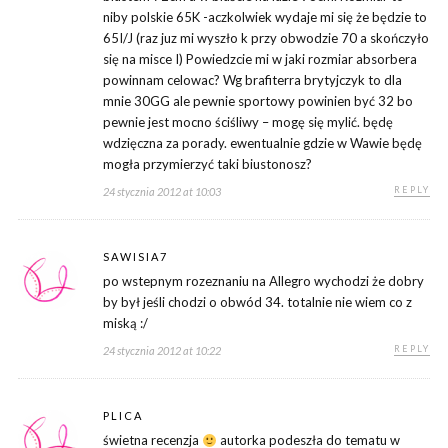
niby polskie 65K -aczkolwiek wydaje mi się że będzie to
65I/J (raz juz mi wyszło k przy obwodzie 70 a skończyło
się na misce I) Powiedzcie mi w jaki rozmiar absorbera
powinnam celowac? Wg brafiterra brytyjczyk to dla
mnie 30GG ale pewnie sportowy powinien być 32 bo
pewnie jest mocno ściśliwy – mogę się mylić. będę
wdzięczna za porady. ewentualnie gdzie w Wawie będę
mogła przymierzyć taki biustonosz?
REPLY
24 stycznia 2012 at 10:03
SAWISIA7
po wstepnym rozeznaniu na Allegro wychodzi że dobry
by był jeśli chodzi o obwód 34. totalnie nie wiem co z
miską :/
REPLY
24 stycznia 2012 at 10:22
PLICA
świetna recenzja
autorka podeszła do tematu w