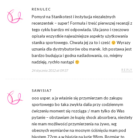
RENULEC
Pomysł na Stanikotest i instytucja niezależnych
recenzentek – super! Formuła i treść pierwszej recenzji z
tego cyklu bardzo mi odpowiada. Ula jasno i rzeczowo
opisała wszystkie najważniejsze aspekty użytkowania
stanika sportowego. Chwała jej za to i cześć
Wyrazy
uznania dla dystrybutorów obu marek. Ich postawa jest
bardzo budująca i godna naśladowania, co, miejmy
nadzieję, rychło nastąpi
REPLY
24 stycznia 2012 at 09:37
SAWISIA7
ooo usper. a ja właśnie się przymierzam do zakupu
sportowego bo taka zwykła dalia przy codziennym
ćwiczeniu moment się rozciąga :/ mam tylko do Was
pytanie – obstawiam że kupię shock absorbera, niestety
nie mam możliwości przymierzenia na żywo, wg
obecnych wymiarów na mocnym ściśnięciu mam pod
biustem 72cm a w biuście na luzie 98cm. Rozmiar to