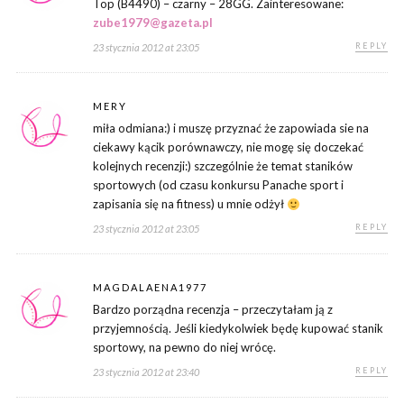
Top (B4490) – czarny – 28GG. Zainteresowane:
zube1979@gazeta.pl
REPLY
23 stycznia 2012 at 23:05
MERY
miła odmiana:) i muszę przyznać że zapowiada sie na
ciekawy kącik porównawczy, nie mogę się doczekać
kolejnych recenzji:) szczególnie że temat staników
sportowych (od czasu konkursu Panache sport i
zapisania się na fitness) u mnie odżył
REPLY
23 stycznia 2012 at 23:05
MAGDALAENA1977
Bardzo porządna recenzja – przeczytałam ją z
przyjemnością. Jeśli kiedykolwiek będę kupować stanik
sportowy, na pewno do niej wrócę.
REPLY
23 stycznia 2012 at 23:40