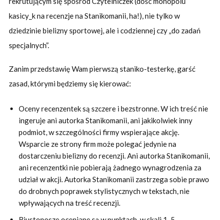
rekrutującym się spośród Czytelniczek (dość monopolu
kasicy_k na recenzje na Stanikomanii, ha!), nie tylko w
dziedzinie bielizny sportowej, ale i codziennej czy „do zadań
specjalnych”.
Zanim przedstawię Wam pierwszą staniko-testerkę, garść
zasad, którymi będziemy się kierować:
Oceny recenzentek są szczere i bezstronne. W ich treść nie
ingeruje ani autorka Stanikomanii, ani jakikolwiek inny
podmiot, w szczególności firmy wspierające akcję.
Wsparcie ze strony firm może polegać jedynie na
dostarczeniu bielizny do recenzji. Ani autorka Stanikomanii,
ani recenzentki nie pobierają żadnego wynagrodzenia za
udział w akcji. Autorka Stanikomanii zastrzega sobie prawo
do drobnych poprawek stylistycznych w tekstach, nie
wpływających na treść recenzji.
Biustonosze oceniane są w punktach, w skali 1-5