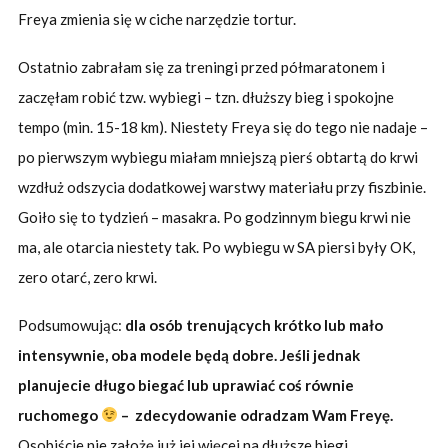
Freya zmienia się w ciche narzędzie tortur.
Ostatnio zabrałam się za treningi przed półmaratonem i
zaczęłam robić tzw. wybiegi – tzn. dłuższy bieg i spokojne
tempo (min. 15-18 km). Niestety Freya się do tego nie nadaje –
po pierwszym wybiegu miałam mniejszą pierś obtartą do krwi
wzdłuż odszycia dodatkowej warstwy materiału przy fiszbinie.
Goiło się to tydzień – masakra. Po godzinnym biegu krwi nie
ma, ale otarcia niestety tak. Po wybiegu w SA piersi były OK,
zero otarć, zero krwi.
Podsumowując:
dla osób trenujących krótko lub mało
intensywnie, oba modele będą dobre. Jeśli jednak
planujecie długo biegać lub uprawiać coś równie
ruchomego
– zdecydowanie odradzam Wam Freyę.
Osobiście nie założę już jej więcej na dłuższe biegi.