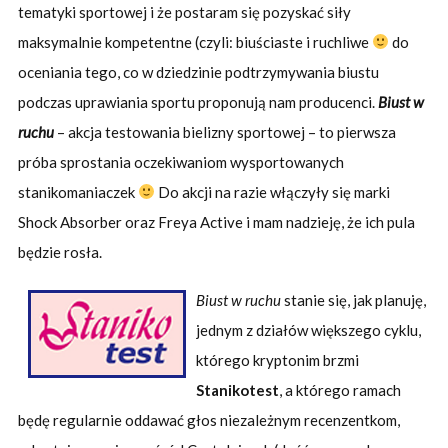
tematyki sportowej i że postaram się pozyskać siły
maksymalnie kompetentne (czyli: biuściaste i ruchliwe
do
oceniania tego, co w dziedzinie podtrzymywania biustu
podczas uprawiania sportu proponują nam producenci.
Biust w
ruchu
– akcja testowania bielizny sportowej – to pierwsza
próba sprostania oczekiwaniom wysportowanych
stanikomaniaczek
Do akcji na razie włączyły się marki
Shock Absorber oraz Freya Active i mam nadzieję, że ich pula
będzie rosła.
Biust w ruchu
stanie się, jak planuję,
jednym z działów większego cyklu,
którego kryptonim brzmi
Stanikotest
, a którego ramach
będę regularnie oddawać głos niezależnym recenzentkom,