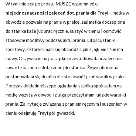
W tym miejscu po prostu MUSZĘ wspomnieć o
niejednoznaczności zaleceń dot. prania dla Freyi
– metka w
obwodzie pozwala na pranie w pralce, zaś metka doczepiona
do stanika każe już prać ręcznie, suszyć w cieniu i odmówić
stosowne modlitwy podczas aktu prania. Litości, stanik
sportowy, z którym mam się obchodzić jak z jajkiem? Nie ma
mowy. Oczywiście na początku przestudiowałam zalecenia
zawarte na metce dołączonej do stanika. Żywo oburzona
postanowiłam się do nich nie stosować i prać stanik w pralce.
Podczas dokładniejszego oglądania stanika spojrzałam na
metkę wszytą w obwód i z ulgą przeczytałam ludzkie warunki
prania. Za irytację związaną z praniem ręcznym i suszeniem w
cieniu odejmuję Freyi pół gwiazdki.