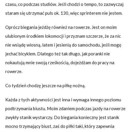
czasu, co podczas studiów. Jeśli chodzi o tempo, to zazwyczaj
staram się utrzymać puls ok. 130, więc sprinterem nie jestem.
Oprócz biegania jeżdżę również na rowerze. Jest on moim
ulubionym środkiem lokomocji i przyznam szczerze, że za nic
nie wsiądę wiosną, latem i jesienią do samochodu, jeśli mogę
jechać bicyklem. Dlatego też tak długo, jak poranki nie
nokautują mnie swoją rześkością, dojeżdżam do pracy na
rowerze.
Co tydzień chodzę jeszcze na piłkę nożną.
Każda z tych aktywności jest inna i wymaga innego poziomu
podtrzymania biustu. Moim zdaniem podczas jazdy na rowerze
zwykły stanik wystarczy. Do biegania konieczny jest stanik
mocno trzymający biust, zaś do piłki taki, który zapewnia