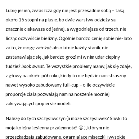
Lubię jesień, zwłaszcza gdy nie jest przesadnie sobą – taką
około 15 stopni na plusie, bo dwie warstwy odzieży są
znacznie ciekawsze od jednej, a wygodniejsze od trzech, nie
licząc oczywiście bielizny. Ogólnie bardzo cenię sobie nie-lato
za to, że mogę założyć absolutnie każdy stanik, nie
zastanawiając się, jak bardzo grozi mi w nim udar cieplny
tudzież
boob sweat
. Te wszystkie problemy mamy, jak się zdaje,
z głowy na około pół roku, kiedy to nie będzie nam straszny
nawet wysoko zabudowany full-cup – o ile oczywiście
proporcje ciała pozwalają nam na noszenie mocniej
zakrywających popiersie modeli.
Należę do tych szczęśliwczyń (a może szczęśliwek? Śliwki to
moja kolejna jesienna przyjemność! 🙂 ), którym nie
przeszkadzają zabudowane, ogarniające miseczki i wysokie