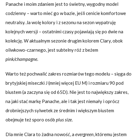
Panache i moim zdaniem jest to świetny, wygodny model
codzienny – warto mieć go w bazie, jeśli cenicie komfortowe
neutralsy. Ja wolę kolory i z sezonu na sezon wypatruję
kolejnych wersji – ostatnimi czasy pojawiają się po dwie na
kolekcję. W aktualnym sezonie drugim kolorem Clary, obok
oliwkowo-czarnego, jest subtelny róż z beżem
pink/champagne.
Warto też pochwalić zakres rozmiarów tego modelu – sięga do
brytyjskiej miseczki J (mniej więcej EU M) i rozmiaru 90 pod
biustem (a zaczyna się od 65D). Nie jest to największy zakres,
na jaki stać markę Panache, ale i tak jest niemały i oprócz
drobniejszych sylwetek ze średnim i większym biustem
obejmuje też sporo osób
plus size
.
Dla mnie Clara to żadna nowość, a
evergreen
, któremu jestem