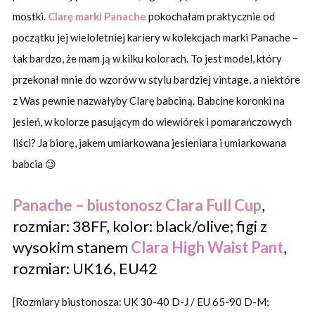
mostki.
Clarę marki Panache
pokochałam praktycznie od
początku jej wieloletniej kariery w kolekcjach marki Panache –
tak bardzo, że mam ją w kilku kolorach. To jest model, który
przekonał mnie do wzorów w stylu bardziej vintage, a niektóre
z Was pewnie nazwałyby Clarę babciną. Babcine koronki na
jesień, w kolorze pasującym do wiewiórek i pomarańczowych
liści? Ja biorę, jakem umiarkowana jesieniara i umiarkowana
babcia 😉
Panache – biustonosz Clara Full Cup
,
rozmiar: 38FF, kolor: black/olive; figi z
wysokim stanem
Clara High Waist Pant
,
rozmiar: UK16, EU42
[Rozmiary biustonosza: UK 30-40 D-J / EU 65-90 D-M;