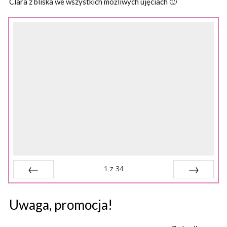
Clara z bliska we wszystkich możliwych ujęciach 🙂
1
z
34
Wstecz
Dalej
Uwaga, promocja!