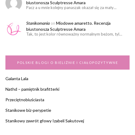
biustonosza Sculptresse Amara
Pacz a u mnie kolejny panaszak okazał się za mały…
Stanikomania
Miodowe amaretto. Recenzja
on
biustonosza Sculptresse Amara
Tak, to jest kolor równoważny normalnym beżom, tyl…
POLSKIE BLOGI O BIELIŹNIE I CIAŁOPOZYTYWNE
Galanta Lala
Nathd – pamiętnik brafitterki
Przeciętnobiuściasta
Stanikowe biz-perypetie
Stanikowy zawrót głowy Izabeli Sakutovej