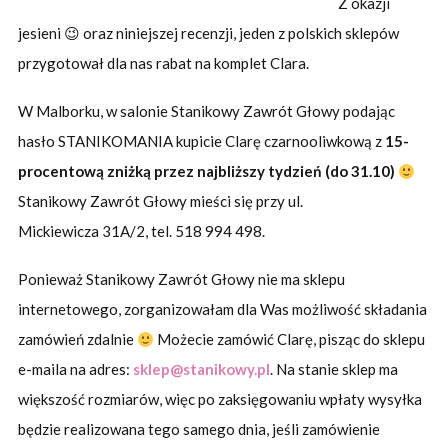
Z okazji
jesieni 😉 oraz niniejszej recenzji, jeden z polskich sklepów
przygotował dla nas rabat na komplet Clara.
W Malborku, w salonie Stanikowy Zawrót Głowy podając
hasło STANIKOMANIA kupicie Clarę czarnooliwkową z
15-
procentową zniżką przez najbliższy tydzień (do 31.10)
Stanikowy Zawrót Głowy mieści się przy ul.
Mickiewicza 31A/2, tel. 518 994 498.
Ponieważ Stanikowy Zawrót Głowy nie ma sklepu
internetowego, zorganizowałam dla Was możliwość składania
zamówień zdalnie
Możecie zamówić Clarę, pisząc do sklepu
e-maila na adres:
sklep@
stanikowy.pl
. Na stanie sklep ma
większość rozmiarów, więc po zaksięgowaniu wpłaty wysyłka
będzie realizowana tego samego dnia, jeśli zamówienie