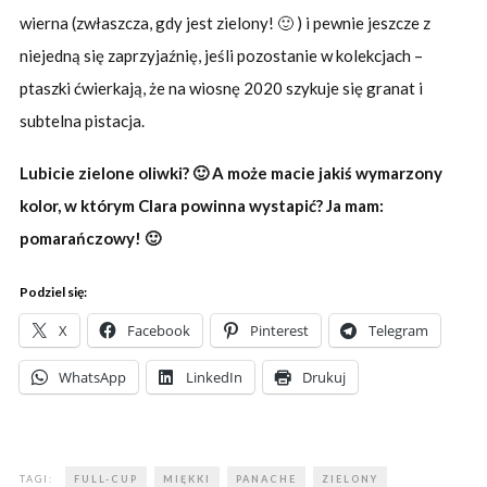
wierna (zwłaszcza, gdy jest zielony! 🙂 ) i pewnie jeszcze z
niejedną się zaprzyjaźnię, jeśli pozostanie w kolekcjach –
ptaszki ćwierkają, że na wiosnę 2020 szykuje się granat i
subtelna pistacja.
Lubicie zielone oliwki? 🙂 A może macie jakiś wymarzony
kolor, w którym Clara powinna wystapić? Ja mam:
pomarańczowy! 🙂
Podziel się:
X
Facebook
Pinterest
Telegram
WhatsApp
LinkedIn
Drukuj
TAGI:
FULL-CUP
MIĘKKI
PANACHE
ZIELONY