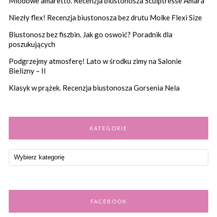
Miodowe amaretto. Recenzja biustonosza Sculptresse Amara
Niezły flex! Recenzja biustonosza bez drutu Molke Flexi Size
Biustonosz bez fiszbin. Jak go oswoić? Poradnik dla
poszukujących
Podgrzejmy atmosferę! Lato w środku zimy na Salonie
Bielizny – II
Klasyk w prążek. Recenzja biustonosza Gorsenia Nela
KATEGORIE
FACEBOOK