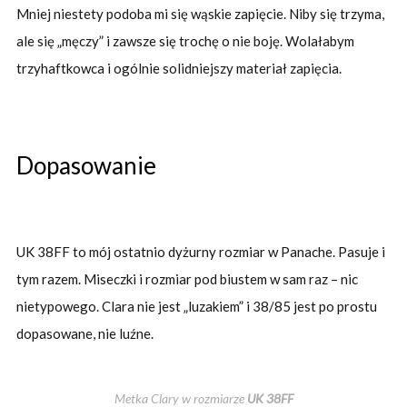
Mniej niestety podoba mi się wąskie zapięcie. Niby się trzyma,
ale się „męczy” i zawsze się trochę o nie boję. Wolałabym
trzyhaftkowca i ogólnie solidniejszy materiał zapięcia.
Dopasowanie
UK 38FF to mój ostatnio dyżurny rozmiar w Panache. Pasuje i
tym razem. Miseczki i rozmiar pod biustem w sam raz – nic
nietypowego. Clara nie jest „luzakiem” i 38/85 jest po prostu
dopasowane, nie luźne.
Metka Clary w rozmiarze
UK
38FF