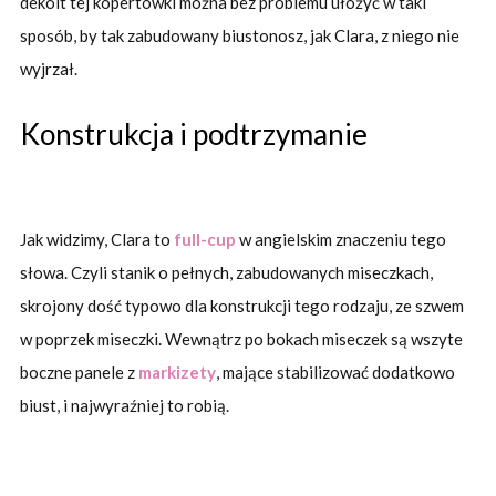
dekolt tej kopertówki można bez problemu ułożyć w taki
sposób, by tak zabudowany biustonosz, jak Clara, z niego nie
wyjrzał.
Konstrukcja i podtrzymanie
Jak widzimy, Clara to
full-cup
w angielskim znaczeniu tego
słowa. Czyli stanik o pełnych, zabudowanych miseczkach,
skrojony dość typowo dla konstrukcji tego rodzaju, ze szwem
w poprzek miseczki. Wewnątrz po bokach miseczek są wszyte
boczne panele z
markizety
, mające stabilizować dodatkowo
biust, i najwyraźniej to robią.