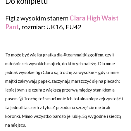
Do kompletu
Figi z wysokim stanem
Clara High Waist
Pant
, rozmiar: UK16, EU42
To może być wielka gratka dla #teammajtkizgolfem, czyli
miłośniczek wysokich majtek, do których należę. Dla mnie
jednak wysokie figi Clara są trochę za wysokie – gdy u mnie
majtki zakrywają pępek, zaczynają marszczyć się na plecach;
lepiej bym się czuła z większą przerwą między stanikiem a
pasem 🙂 Trochę też smuci mnie ich totalna nieprzejrzystość i
ta jednolita czerń z tyłu. Z przodu na szczęście nie brak
koronki. Mimo wszystko bardzo je lubię. Są wygodne i siedzą
na miejscu.