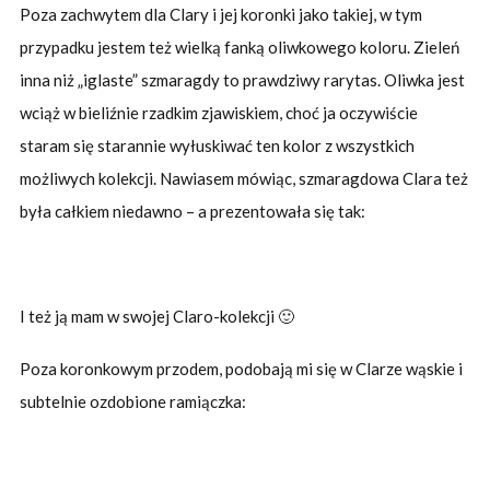
Poza zachwytem dla Clary i jej koronki jako takiej, w tym
przypadku jestem też wielką fanką oliwkowego koloru. Zieleń
inna niż „iglaste” szmaragdy to prawdziwy rarytas. Oliwka jest
wciąż w bieliźnie rzadkim zjawiskiem, choć ja oczywiście
staram się starannie wyłuskiwać ten kolor z wszystkich
możliwych kolekcji. Nawiasem mówiąc, szmaragdowa Clara też
była całkiem niedawno – a prezentowała się tak:
I też ją mam w swojej Claro-kolekcji 🙂
Poza koronkowym przodem, podobają mi się w Clarze wąskie i
subtelnie ozdobione ramiączka: