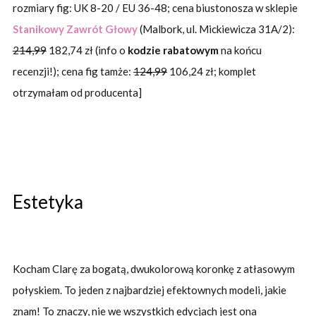
rozmiary fig: UK 8-20 / EU 36-48; cena biustonosza w sklepie
Stanikowy Zawrót Głowy
(Malbork, ul. Mickiewicza 31A/2):
214,99
182,74 zł (info o
kodzie rabatowym
na końcu
recenzji!); cena fig tamże:
124,99
106,24 zł; komplet
otrzymałam od producenta]
Estetyka
Kocham Clarę za bogatą, dwukolorową koronkę z atłasowym
połyskiem. To jeden z najbardziej efektownych modeli, jakie
znam! To znaczy, nie we wszystkich edycjach jest ona