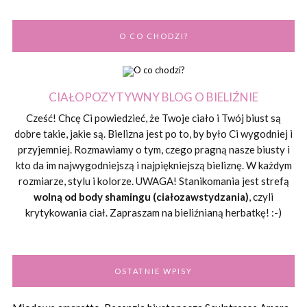
O CO CHODZI?
CIAŁOPOZYTYWNY BLOG O BIELIŹNIE
Cześć! Chcę Ci powiedzieć, że Twoje ciało i Twój biust są
dobre takie, jakie są. Bielizna jest po to, by było Ci wygodniej i
przyjemniej. Rozmawiamy o tym, czego pragną nasze biusty i
kto da im najwygodniejszą i najpiękniejszą bieliznę. W każdym
rozmiarze, stylu i kolorze. UWAGA! Stanikomania jest strefą
wolną od body shamingu (ciałozawstydzania)
, czyli
krytykowania ciał. Zapraszam na bieliźnianą herbatkę! :-)
OSTATNIE WPISY