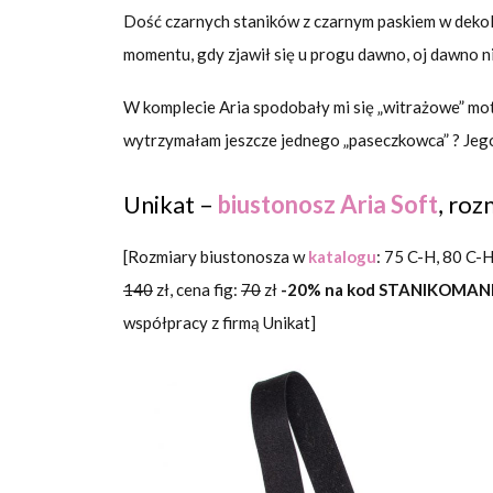
Dość czarnych staników z czarnym paskiem w dekolc
momentu, gdy zjawił się u progu dawno, oj dawno n
W komplecie Aria spodobały mi się „witrażowe” mo
wytrzymałam jeszcze jednego „paseczkowca” ? Jego
Unikat –
biustonosz Aria Soft
, roz
[Rozmiary biustonosza w
katalogu
: 75 C-H, 80 C-
140
zł, cena fig:
70
zł
-20% na kod STANIKOMAN
współpracy z firmą Unikat]