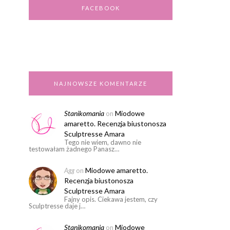
FACEBOOK
NAJNOWSZE KOMENTARZE
Stanikomania
Miodowe
on
amaretto. Recenzja biustonosza
Sculptresse Amara
Tego nie wiem, dawno nie
testowałam żadnego Panasz…
Miodowe amaretto.
Agg
on
Recenzja biustonosza
Sculptresse Amara
Fajny opis. Ciekawa jestem, czy
Sculptresse daje j…
Stanikomania
Miodowe
on