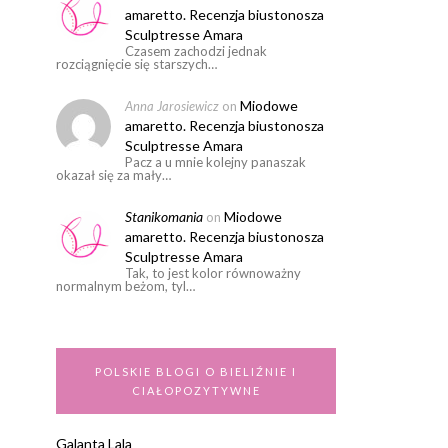
amaretto. Recenzja biustonosza
Sculptresse Amara
Czasem zachodzi jednak
rozciągnięcie się starszych…
Miodowe
Anna Jarosiewicz
on
amaretto. Recenzja biustonosza
Sculptresse Amara
Pacz a u mnie kolejny panaszak
okazał się za mały…
Stanikomania
Miodowe
on
amaretto. Recenzja biustonosza
Sculptresse Amara
Tak, to jest kolor równoważny
normalnym beżom, tyl…
POLSKIE BLOGI O BIELIŹNIE I
CIAŁOPOZYTYWNE
Galanta Lala