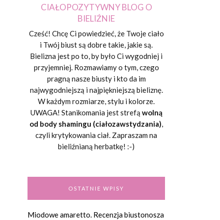
CIAŁOPOZYTYWNY BLOG O
BIELIŹNIE
Cześć! Chcę Ci powiedzieć, że Twoje ciało
i Twój biust są dobre takie, jakie są.
Bielizna jest po to, by było Ci wygodniej i
przyjemniej. Rozmawiamy o tym, czego
pragną nasze biusty i kto da im
najwygodniejszą i najpiękniejszą bieliznę.
W każdym rozmiarze, stylu i kolorze.
UWAGA! Stanikomania jest strefą
wolną
od body shamingu (ciałozawstydzania)
,
czyli krytykowania ciał. Zapraszam na
bieliźnianą herbatkę! :-)
OSTATNIE WPISY
Miodowe amaretto. Recenzja biustonosza