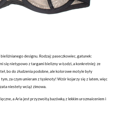
e bieliźnianego designu. Rodzaj: paseczkowiec, gatunek:
 się nietypowo z targami bielizny w Łodzi, a konkretniej: ze
teł, bo do złudzenia podobne, ale kolorowe motyle były
t tym, za czym umieram z tęsknoty! Wzór kojarzy się z latem, więc
szata niestety wciąż zimowa.
ięczne, a Aria jest przyzwoitą bazówką z lekkim urozmaiceniem i