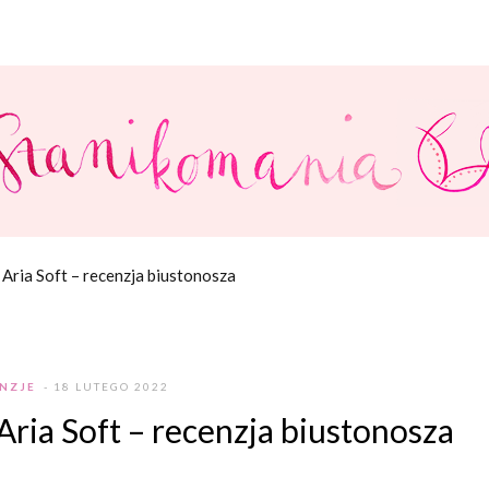
 Aria Soft – recenzja biustonosza
NZJE
- 18 LUTEGO 2022
Aria Soft – recenzja biustonosza