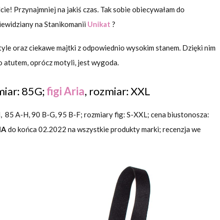
ie! Przynajmniej na jakiś czas. Tak sobie obiecywałam do
iewidziany na Stanikomanii
Unikat
?
tyle oraz ciekawe majtki z odpowiednio wysokim stanem. Dzięki nim
 atutem, oprócz motyli, jest wygoda.
miar: 85G;
figi Aria
, rozmiar: XXL
H, 85 A-H, 90 B-G, 95 B-F; rozmiary fig: S-XXL; cena biustonosza:
IA
do końca 02.2022 na wszystkie produkty marki; recenzja we