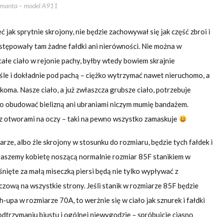
manta – model A911
ć jak sprytnie skrojony, nie będzie zachowywał się jak część zbroi i
ystępowały tam żadne fałdki ani nierówności. Nie można w
całe ciało w rejonie pachy, byłby wtedy bowiem skrajnie
śle i dokładnie pod pachą – ciężko wytrzymać nawet nieruchomo, a
oma. Nasze ciało, a już zwłaszcza grubsze ciało, potrzebuje
ę go obudować bielizną ani ubraniami niczym mumię bandażem.
z otworami na oczy – taki na pewno wszystko zamaskuje
ze, albo źle skrojony w stosunku do rozmiaru, będzie tych fałdek i
opaszemy kobietę noszącą normalnie rozmiar 85F stanikiem w
śnięte za małą miseczką piersi będą nie tylko wypływać z
zczową na wszystkie strony. Jeśli stanik w rozmiarze 85F będzie
h-upa w rozmiarze 70A, to werżnie się w ciało jak sznurek i fałdki
dtrzymaniu biustu i ogólnej niewygodzie – spróbujcie ciasno