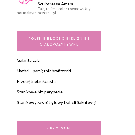
Sculptresse Amara
Tak, to jest kolor równoważny
normalnym beżom, tyl…
POLSKIE BLOGI O BIELIŹNIE I
CIAŁOPOZYTYWNE
Galanta Lala
Nathd – pamiętnik brafitterki
Przeciętnobiuściasta
Stanikowe biz-perypetie
Stanikowy zawrót głowy Izabeli Sakutovej
ARCHIWUM