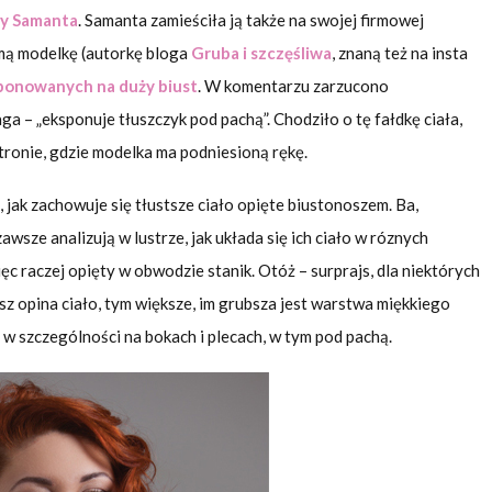
rmy Samanta
. Samanta zamieściła ją także na swojej firmowej
amą modelkę (autorkę bloga
Gruba i szczęśliwa
, znaną też na insta
ponowanych na duży biust
. W komentarzu zarzucono
ga – „eksponuje tłuszczyk pod pachą”. Chodziło o tę fałdkę ciała,
tronie, gdzie modelka ma podniesioną rękę.
 jak zachowuje się tłustsze ciało opięte biustonoszem. Ba,
awsze analizują w lustrze, jak układa się ich ciało w róznych
c raczej opięty w obwodzie stanik. Otóż – surprajs, dla niektórych
osz opina ciało, tym większe, im grubsza jest warstwa miękkiego
 w szczególności na bokach i plecach, w tym pod pachą.