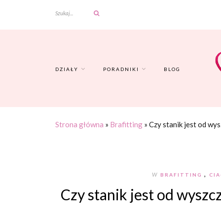
DZIAŁY
PORADNIKI
BLOG
Strona główna
»
Brafitting
»
Czy stanik jest od wys
,
W
BRAFITTING
CI
Czy stanik jest od wyszcz