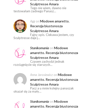
Sculptresse Amara
Tego nie wiem, dawno nie
testowałam żadnego Panasz…
Miodowe amaretto.
Agg
on
Recenzja biustonosza
Sculptresse Amara
Fajny opis. Ciekawa jestem, czy
Sculptresse daje j…
Stanikomania
Miodowe
on
amaretto. Recenzja biustonosza
Sculptresse Amara
Czasem zachodzi jednak
rozciągnięcie się starszych…
Miodowe
Anna Jarosiewicz
on
amaretto. Recenzja biustonosza
Sculptresse Amara
Pacz a u mnie kolejny panaszak
okazał się za mały…
Stanikomania
Miodowe
on
amaretto. Recenzja biustonosza