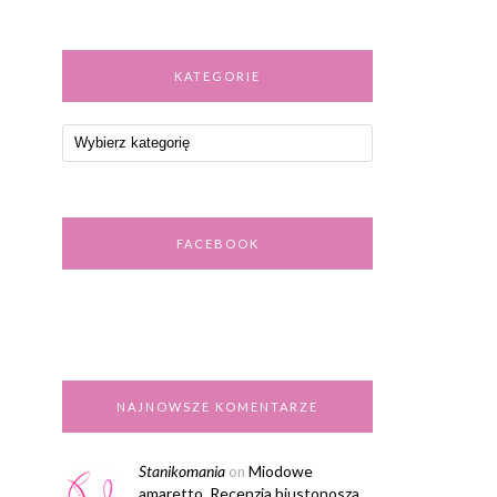
KATEGORIE
FACEBOOK
NAJNOWSZE KOMENTARZE
Stanikomania
Miodowe
on
amaretto. Recenzja biustonosza