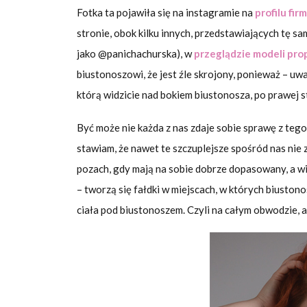
Fotka ta pojawiła się na instagramie na
profilu fi
stronie, obok kilku innych, przedstawiających tę s
jako @panichachurska), w
przeglądzie modeli pro
biustonoszowi, że jest źle skrojony, ponieważ – uwa
którą widzicie nad bokiem biustonosza, po prawej s
Być może nie każda z nas zdaje sobie sprawę z tego,
stawiam, że nawet te szczuplejsze spośród nas nie z
pozach, gdy mają na sobie dobrze dopasowany, a wię
– tworzą się fałdki w miejscach, w których biuston
ciała pod biustonoszem. Czyli na całym obwodzie, a