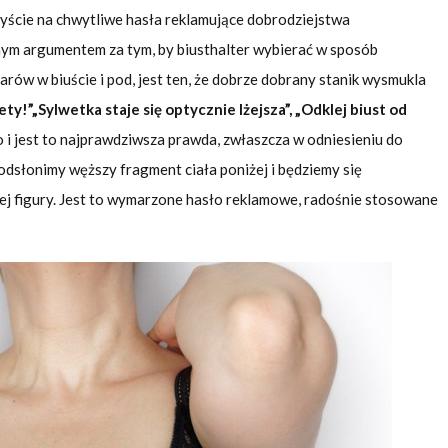
iłyście na chwytliwe hasła reklamujące dobrodziejstwa
ym argumentem za tym, by biusthalter wybierać w sposób
ów w biuście i pod, jest ten, że dobrze dobrany stanik wysmukla
ety!”
„Sylwetka staje się optycznie lżejsza”, „Odklej biust od
 i jest to najprawdziwsza prawda, zwłaszcza w odniesieniu do
 odsłonimy węższy fragment ciała poniżej i będziemy się
owej figury. Jest to wymarzone hasło reklamowe, radośnie stosowane