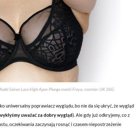
Model Soiree Lace High Apex Plunge marki Freya, rozmiar: UK 36G.
jako uniwersalny poprawiacz wyglądu, bo nie da się ukryć, że wygląd
 zwykłyśmy uważać za dobry wygląd
). Ale gdy już odkryjemy, co z
ustu, oczekiwania zaczynają rosnąć i czasem niepostrzeżenie