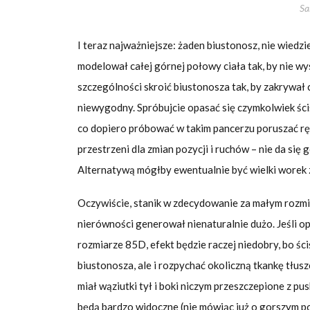
Sa
I teraz najważniejsze: żaden biustonosz, nie wiedzie
modelował całej górnej połowy ciała tak, by nie w
szczególności skroić biustonosza tak, by zakrywał 
niewygodny. Spróbujcie opasać się czymkolwiek ści
co dopiero próbować w takim pancerzu poruszać ręk
przestrzeni dla zmian pozycji i ruchów – nie da si
Alternatywą mógłby ewentualnie być wielki worek 
Oczywiście, stanik w zdecydowanie za małym rozmiar
nierówności generował nienaturalnie dużo. Jeśli 
rozmiarze 85D, efekt będzie raczej niedobry, bo ści
biustonosza, ale i rozpychać okoliczną tkankę tłus
miał wąziutki tył i boki niczym przeszczepione z pus
będą bardzo widoczne (nie mówiąc już o gorszym po