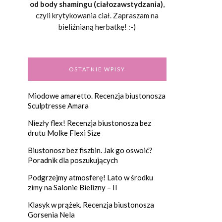
od body shamingu (ciałozawstydzania)
,
czyli krytykowania ciał. Zapraszam na
bieliźnianą herbatkę! :-)
OSTATNIE WPISY
Miodowe amaretto. Recenzja biustonosza
Sculptresse Amara
Niezły flex! Recenzja biustonosza bez
drutu Molke Flexi Size
Biustonosz bez fiszbin. Jak go oswoić?
Poradnik dla poszukujących
Podgrzejmy atmosferę! Lato w środku
zimy na Salonie Bielizny – II
Klasyk w prążek. Recenzja biustonosza
Gorsenia Nela