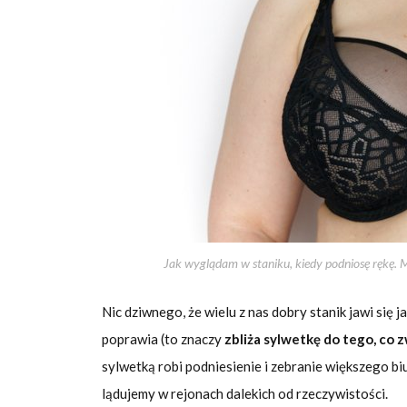
Jak wyglądam w staniku, kiedy podniosę rękę. 
Nic dziwnego, że wielu z nas dobry stanik jawi się 
poprawia (to znaczy
zbliża sylwetkę do tego, co
sylwetką robi podniesienie i zebranie większego bi
lądujemy w rejonach dalekich od rzeczywistości.