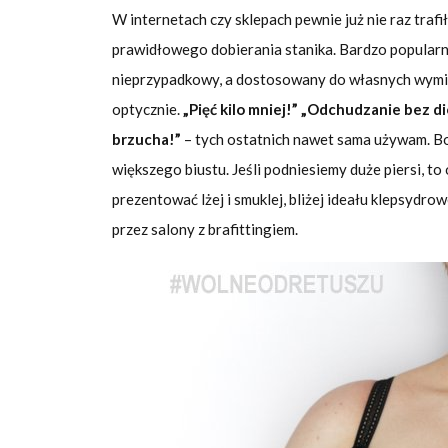
W internetach czy sklepach pewnie już nie raz traf
prawidłowego dobierania stanika. Bardzo popularn
nieprzypadkowy, a dostosowany do własnych wymiar
optycznie.
„Pięć kilo mniej!” „Odchudzanie bez di
brzucha!”
– tych ostatnich nawet sama używam.
Bo
większego biustu. Jeśli podniesiemy duże piersi, to
prezentować lżej i smuklej, bliżej ideału klepsydr
przez salony z brafittingiem.