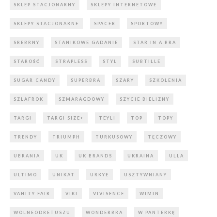
SKLEP STACJONARNY
SKLEPY INTERNETOWE
SKLEPY STACJONARNE
SPACER
SPORTOWY
SREBRNY
STANIKOWE GADANIE
STAR IN A BRA
STAROŚĆ
STRAPLESS
STYL
SUBTILLE
SUGAR CANDY
SUPERBRA
SZARY
SZKOLENIA
SZLAFROK
SZMARAGDOWY
SZYCIE BIELIZNY
TARGI
TARGI SIZE+
TEYLI
TOP
TOPY
TRENDY
TRIUMPH
TURKUSOWY
TĘCZOWY
UBRANIA
UK
UK BRANDS
UKRAINA
ULLA
ULTIMO
UNIKAT
URKYE
USZTYWNIANY
VANITY FAIR
VIKI
VIVISENCE
WIMIN
WOLNEODRETUSZU
WONDERBRA
W PANTERKĘ