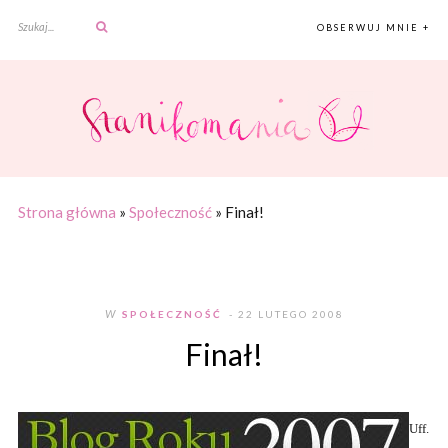
OBSERWUJ MNIE +
Strona główna
»
Społeczność
»
Finał!
W
SPOŁECZNOŚĆ
- 22 LUTEGO 2008
Finał!
Uff.