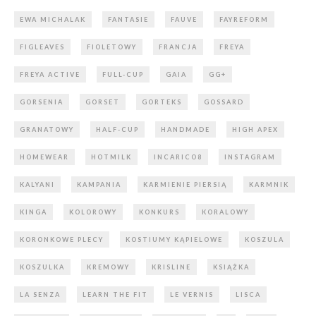
EWA MICHALAK
FANTASIE
FAUVE
FAYREFORM
FIGLEAVES
FIOLETOWY
FRANCJA
FREYA
FREYA ACTIVE
FULL-CUP
GAIA
GG+
GORSENIA
GORSET
GORTEKS
GOSSARD
GRANATOWY
HALF-CUP
HANDMADE
HIGH APEX
HOMEWEAR
HOTMILK
INCARICO8
INSTAGRAM
KALYANI
KAMPANIA
KARMIENIE PIERSIĄ
KARMNIK
KINGA
KOLOROWY
KONKURS
KORALOWY
KORONKOWE PLECY
KOSTIUMY KĄPIELOWE
KOSZULA
KOSZULKA
KREMOWY
KRISLINE
KSIĄŻKA
LA SENZA
LEARN THE FIT
LE VERNIS
LISCA