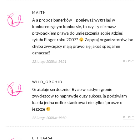
MAITH
A a propos banerków – ponieważ wygrałaś w
konkurencyjnym konkursie, to czy Ty nie masz
przypadkiem prawa do umieszczenia sobie gdzieś
tytułu Bloger roku 2007?
Zapytaj organizatorów, bo
chyba zwycięzcy mają prawo się jakoś specjalnie
oznaczać?
REPLY
22 lutego 2008 at 14:21
WILD_ORCHID
Gratuluje serdecznie! Bycie w scislym gronie
zwyciezcow to naprawde duzy sukces. ja podziwlam
kazda jedna notke stanikowa i nie tylko i prosze o
jeszcze
REPLY
22 lutego 2008 at 19:50
EFFKA454