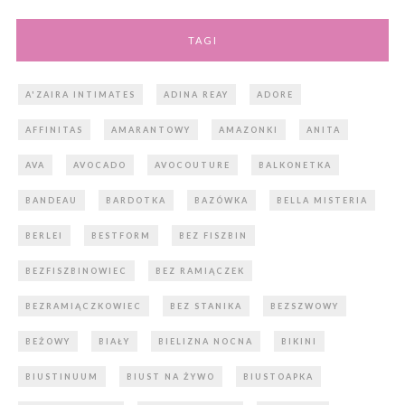
TAGI
A'ZAIRA INTIMATES
ADINA REAY
ADORE
AFFINITAS
AMARANTOWY
AMAZONKI
ANITA
AVA
AVOCADO
AVOCOUTURE
BALKONETKA
BANDEAU
BARDOTKA
BAZÓWKA
BELLA MISTERIA
BERLEI
BESTFORM
BEZ FISZBIN
BEZFISZBINOWIEC
BEZ RAMIĄCZEK
BEZRAMIĄCZKOWIEC
BEZ STANIKA
BEZSZWOWY
BEŻOWY
BIAŁY
BIELIZNA NOCNA
BIKINI
BIUSTINUUM
BIUST NA ŻYWO
BIUSTOAPKA