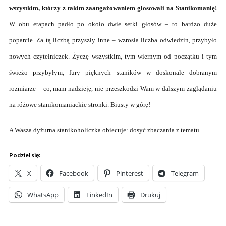
wszystkim, którzy z takim zaangażowaniem głosowali na Stanikomanię!
W obu etapach padło po około dwie setki głosów – to bardzo duże
poparcie. Za tą liczbą przyszły inne – wzrosła liczba odwiedzin, przybyło
nowych czytelniczek. Życzę wszystkim, tym wiernym od początku i tym
świeżo przybyłym, fury pięknych staników w doskonale dobranym
rozmiarze – co, mam nadzieję, nie przeszkodzi Wam w dalszym zaglądaniu
na różowe stanikomaniackie stronki.
Biusty w górę!
A Wasza dyżurna stanikoholiczka obiecuje: dosyć zbaczania z tematu.
Podziel się:
X
Facebook
Pinterest
Telegram
WhatsApp
LinkedIn
Drukuj