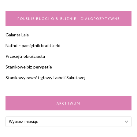
POLSKIE BLOGI O BIELIŹNIE I CIAŁOPOZYTYWNE
Galanta Lala
Nathd – pamiętnik brafitterki
Przeciętnobiuściasta
Stanikowe biz-perypetie
Stanikowy zawrót głowy Izabeli Sakutovej
ARCHIWUM