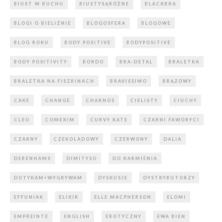
BIUST W RUCHU
BIUSTYSĄRÓŻNE
BLACKBRA
BLOGI O BIELIŹNIE
BLOGOSFERA
BLOGOWE
BLOG ROKU
BODY POSITIVE
BODYPOSITIVE
BODY POSITIVITY
BORDO
BRA-DETAL
BRALETKA
BRALETKA NA FISZBINACH
BRAVISSIMO
BRĄZOWY
CAKE
CHANGE
CHARNOS
CIELISTY
CIUCHY
CLEO
COMEXIM
CURVY KATE
CZARNI FAWORYCI
CZARNY
CZEKOLADOWY
CZERWONY
DALIA
DEBENHAMS
DIMITYSO
DO KARMIENIA
DOTYKAM=WYGRYWAM
DYSKUSJE
DYSTRYBUTORZY
EFFUNIAK
ELIXIR
ELLE MACPHERSON
ELOMI
EMPREINTE
ENGLISH
EROTYCZNY
EWA BIEN