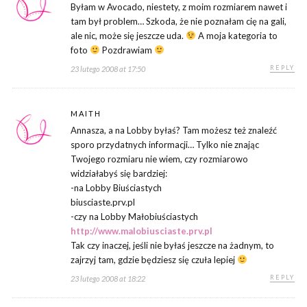
Byłam w Avocado, niestety, z moim rozmiarem nawet i
tam był problem… Szkoda, że nie poznałam cię na gali,
ale nic, może się jeszcze uda.
A moja kategoria to
foto
Pozdrawiam
REPLY
23 lutego 2008 at 17:50
MAITH
Annasza, a na Lobby byłaś? Tam możesz też znaleźć
sporo przydatnych informacji… Tylko nie znając
Twojego rozmiaru nie wiem, czy rozmiarowo
widziałabyś się bardziej:
-na Lobby Biuściastych
biusciaste.prv.pl
-czy na Lobby Małobiuściastych
http://www.malobiusciaste.prv.pl
Tak czy inaczej, jeśli nie byłaś jeszcze na żadnym, to
zajrzyj tam, gdzie będziesz się czuła lepiej
REPLY
23 lutego 2008 at 18:22