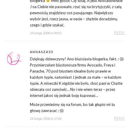
blogerka
Miło gościć Cię tutaj. A jeśli Avocadowskie
J na Ciebie nie pasowało, rzuć się na brytyjczyki, z całą
pewnością znajdziesz coś pasującego. Największy
wybór jest, rzecz jasna, w necie – chętnie doradzimy,
czego i gdzie szukać.
REPLY
24 lutego 2008 at 00:02
ANNASZA33
Dziękuję dziewczyny! Ano biuściasta blogerka, fakt. ;-)))
Przymierzałam biustonosze firmy Avocado, Freya i
Panache, 70 pod biustem idealne było prawie w
każdym typie, natomiast J jednak za małe – w każdym
typie. A miseczki K nigdzie nie było, choć pani w Chatte
obiecała coś zamówić… No i nie wiem teraz – przez
internet jakoś się jednak boję kupować…
Może przenieśmy się na forum, bo tak głupio mi tu
głowę zawracać ;-)))
REPLY
24 lutego 2008 at 17:06