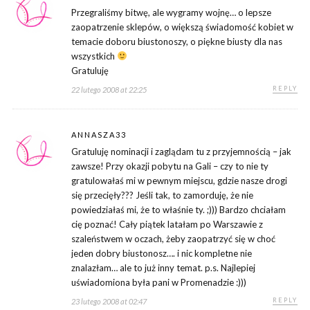
Przegraliśmy bitwę, ale wygramy wojnę… o lepsze
zaopatrzenie sklepów, o większą świadomość kobiet w
temacie doboru biustonoszy, o piękne biusty dla nas
wszystkich
Gratuluję
REPLY
22 lutego 2008 at 22:25
ANNASZA33
Gratuluję nominacji i zaglądam tu z przyjemnością – jak
zawsze! Przy okazji pobytu na Gali – czy to nie ty
gratulowałaś mi w pewnym miejscu, gdzie nasze drogi
się przecięły??? Jeśli tak, to zamorduję, że nie
powiedziałaś mi, że to właśnie ty. ;))) Bardzo chciałam
cię poznać! Cały piątek latałam po Warszawie z
szaleństwem w oczach, żeby zaopatrzyć się w choć
jeden dobry biustonosz…. i nic kompletne nie
znalazłam… ale to już inny temat. p.s. Najlepiej
uświadomiona była pani w Promenadzie :)))
REPLY
23 lutego 2008 at 02:47