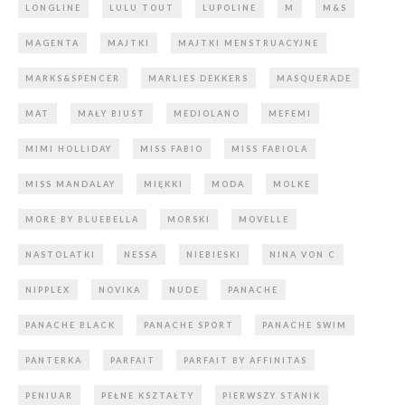
LONGLINE
LULU TOUT
LUPOLINE
M
M&S
MAGENTA
MAJTKI
MAJTKI MENSTRUACYJNE
MARKS&SPENCER
MARLIES DEKKERS
MASQUERADE
MAT
MAŁY BIUST
MEDIOLANO
MEFEMI
MIMI HOLLIDAY
MISS FABIO
MISS FABIOLA
MISS MANDALAY
MIĘKKI
MODA
MOLKE
MORE BY BLUEBELLA
MORSKI
MOVELLE
NASTOLATKI
NESSA
NIEBIESKI
NINA VON C
NIPPLEX
NOVIKA
NUDE
PANACHE
PANACHE BLACK
PANACHE SPORT
PANACHE SWIM
PANTERKA
PARFAIT
PARFAIT BY AFFINITAS
PENIUAR
PEŁNE KSZTAŁTY
PIERWSZY STANIK