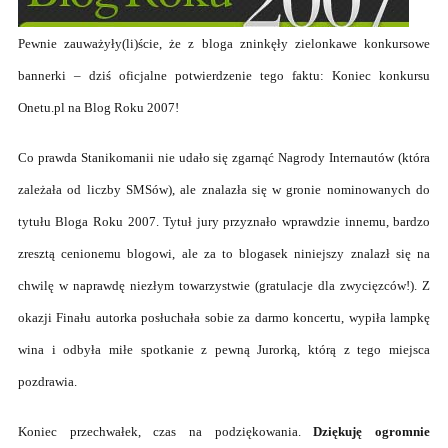
Pewnie zauważyły(li)ście, że z bloga zninkęły zielonkawe konkursowe
bannerki – dziś oficjalne potwierdzenie tego faktu: Koniec konkursu
Onetu.pl na Blog Roku 2007!
Co prawda Stanikomanii nie udało się zgarnąć Nagrody Internautów (która
zależała od liczby SMSów), ale znalazła się w gronie nominowanych do
tytułu Bloga Roku 2007. Tytuł jury przyznało wprawdzie innemu, bardzo
zresztą cenionemu blogowi, ale za to blogasek niniejszy znalazł się na
chwilę w naprawdę niezłym towarzystwie (gratulacje dla zwycięzców!). Z
okazji Finału autorka posłuchała sobie za darmo koncertu, wypiła lampkę
wina i odbyła miłe spotkanie z pewną Jurorką, którą z tego miejsca
pozdrawia.
Koniec przechwałek, czas na podziękowania.
Dziękuję ogromnie