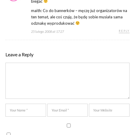
biegać
maith: Co do bannerków – męczę już organizatorów na
ten temat, ale coś czuję, że będę sobie musiała sama
odznakę wyprodukować
REPLY
25 lutego 2008 at 17:27
Leave a Reply