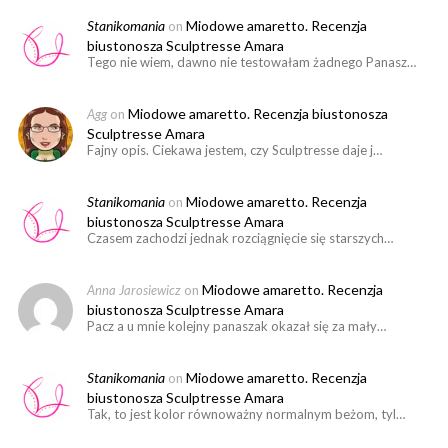
Stanikomania
Miodowe amaretto. Recenzja
on
biustonosza Sculptresse Amara
Tego nie wiem, dawno nie testowałam żadnego Panasz…
Miodowe amaretto. Recenzja biustonosza
Agg
on
Sculptresse Amara
Fajny opis. Ciekawa jestem, czy Sculptresse daje j…
Stanikomania
Miodowe amaretto. Recenzja
on
biustonosza Sculptresse Amara
Czasem zachodzi jednak rozciągnięcie się starszych…
Miodowe amaretto. Recenzja
Anna Jarosiewicz
on
biustonosza Sculptresse Amara
Pacz a u mnie kolejny panaszak okazał się za mały…
Stanikomania
Miodowe amaretto. Recenzja
on
biustonosza Sculptresse Amara
Tak, to jest kolor równoważny normalnym beżom, tyl…