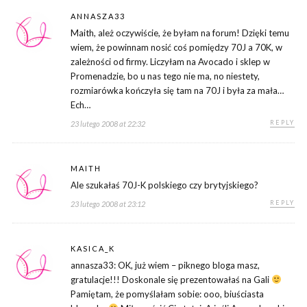
ANNASZA33
Maith, ależ oczywiście, że byłam na forum! Dzięki temu
wiem, że powinnam nosić coś pomiędzy 70J a 70K, w
zależności od firmy. Liczyłam na Avocado i sklep w
Promenadzie, bo u nas tego nie ma, no niestety,
rozmiarówka kończyła się tam na 70J i była za mała…
Ech…
REPLY
23 lutego 2008 at 22:32
MAITH
Ale szukałaś 70J-K polskiego czy brytyjskiego?
REPLY
23 lutego 2008 at 23:12
KASICA_K
annasza33: OK, już wiem – piknego bloga masz,
gratulacje!!! Doskonale się prezentowałaś na Gali
Pamiętam, że pomyślałam sobie: ooo, biuściasta