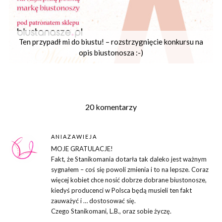
Ten przypadł mi do biustu! – rozstrzygnięcie konkursu na
opis biustonosza :-)
20 komentarzy
ANIAZAWIEJA
MOJE GRATULACJE!
Fakt, że Stanikomania dotarła tak daleko jest ważnym
sygnałem – coś się powoli zmienia i to na lepsze. Coraz
więcej kobiet chce nosić dobrze dobrane biustonosze,
kiedyś producenci w Polsca będą musieli ten fakt
zauważyć i … dostosować się.
Czego Stanikomani, L.B., oraz sobie życzę.