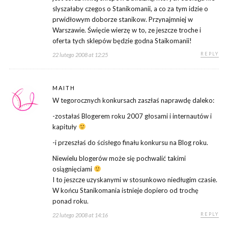
slyszałaby czegos o Stanikomanii, a co za tym idzie o
prwidłowym doborze stanikow. Przynajmniej w
Warszawie. Święcie wierzę w to, ze jeszcze troche i
oferta tych sklepów będzie godna Staikomanii!
REPLY
22 lutego 2008 at 12:25
MAITH
W tegorocznych konkursach zaszłaś naprawdę daleko:
-zostałaś Blogerem roku 2007 głosami i internautów i
kapituły
-i przeszłaś do ścisłego finału konkursu na Blog roku.
Niewielu blogerów może się pochwalić takimi
osiągnięciami
I to jeszcze uzyskanymi w stosunkowo niedługim czasie.
W końcu Stanikomania istnieje dopiero od trochę
ponad roku.
REPLY
22 lutego 2008 at 14:16