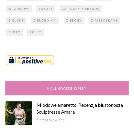
WRZOSOWY
ZAKUPY
ZAPINANY Z PRZODU
ZIELONE
ZIELONO MI!
ZIELONY
Z PASECZKAMI
ZŁOTY
ŻÓŁTY
NAJNOWSZE WPISY
Miodowe amaretto. Recenzja biustonosza
Sculptresse Amara
5 CZERWCA 2026