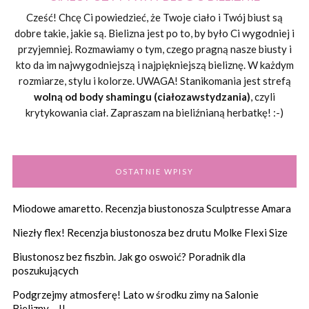
Cześć! Chcę Ci powiedzieć, że Twoje ciało i Twój biust są
dobre takie, jakie są. Bielizna jest po to, by było Ci wygodniej i
przyjemniej. Rozmawiamy o tym, czego pragną nasze biusty i
kto da im najwygodniejszą i najpiękniejszą bieliznę. W każdym
rozmiarze, stylu i kolorze. UWAGA! Stanikomania jest strefą
wolną od body shamingu (ciałozawstydzania)
, czyli
krytykowania ciał. Zapraszam na bieliźnianą herbatkę! :-)
OSTATNIE WPISY
Miodowe amaretto. Recenzja biustonosza Sculptresse Amara
Niezły flex! Recenzja biustonosza bez drutu Molke Flexi Size
Biustonosz bez fiszbin. Jak go oswoić? Poradnik dla
poszukujących
Podgrzejmy atmosferę! Lato w środku zimy na Salonie
Bielizny – II