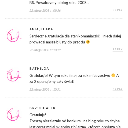
P.S. Powalczymy o blog roku 2008…
REPLY
22 lutego 2008 at 09:56
ANIA_KLARA
Serdeczne gratulacje dla stanikomaniaczki! I niech dalej
prowadzi nasze biusty do przodu
REPLY
22 lutego 2008 at 10:19
BATHILDA
Gratulacje! W tym roku finał, za rok mistrzostwo
A
za 2 opanujemy cały świat!
REPLY
22 lutego 2008 at 10:51
BRZUCHALEK
Gratuluję!
Zresztą niezaleznie od konkursu na blog roku to chyba
jest coraz mniej sklepów z bileizną, których obsługa nie