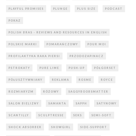
PLAYFUL PROMISES
PLUNGE
PLUS SIZE
PODCAST
POKAZ
POLISH BRAS - REVIEWS AND RESOURCES IN ENGLISH
POLSKIE MARKI
POMARAŃCZOWY
POUR MOI
PROFILAKTYKA RAKA PIERSI
PRZODOZAPINACZ
PSTROKATY
PURE LIME
PUSH-UP
PÓŁGORSET
PÓŁUSZTYWNIANY
REKLAMA
ROSME
ROYCE
ROZMIARYZM
RÓŻOWY
SAGGYBOOBSMATTER
SALON BIELIZNY
SAMANTA
SAPPH
SATYNOWY
SCANTILLY
SCULPTRESSE
SEKS
SEMI-SOFT
SHOCK ABSORBER
SHOWGIRL
SIDE-SUPPORT