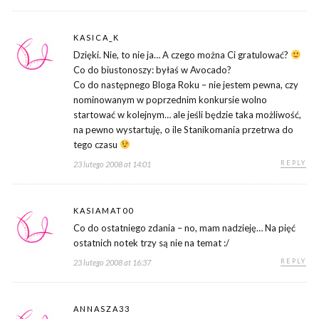
KASICA_K
Dzięki. Nie, to nie ja… A czego można Ci gratulować?
Co do biustonoszy: byłaś w Avocado?
Co do następnego Bloga Roku – nie jestem pewna, czy
nominowanym w poprzednim konkursie wolno
startować w kolejnym… ale jeśli będzie taka możliwość,
na pewno wystartuję, o ile Stanikomania przetrwa do
tego czasu
REPLY
23 lutego 2008 at 14:01
KASIAMAT00
Co do ostatniego zdania – no, mam nadzieję… Na pięć
ostatnich notek trzy są nie na temat :/
REPLY
23 lutego 2008 at 16:37
ANNASZA33