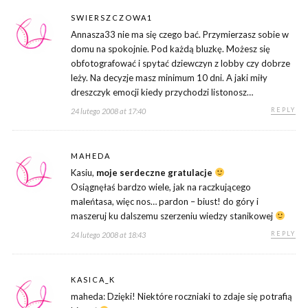
SWIERSZCZOWA1
Annasza33 nie ma się czego bać. Przymierzasz sobie w
domu na spokojnie. Pod każdą bluzkę. Możesz się
obfotografować i spytać dziewczyn z lobby czy dobrze
leży. Na decyzje masz minimum 10 dni. A jaki miły
dreszczyk emocji kiedy przychodzi listonosz…
REPLY
24 lutego 2008 at 17:40
MAHEDA
Kasiu,
moje serdeczne gratulacje
Osiągnęłaś bardzo wiele, jak na raczkującego
maleńtasa, więc nos… pardon – biust! do góry i
maszeruj ku dalszemu szerzeniu wiedzy stanikowej
REPLY
24 lutego 2008 at 18:43
KASICA_K
maheda: Dzięki! Niektóre roczniaki to zdaje się potrafią