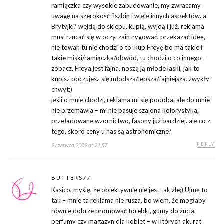
ramiączka czy wysokie zabudowanie, my zwracamy
uwagę na szerokość fiszbin i wiele innych aspektów. a
Brytyjki? wejdą do sklepu, kupią, wyjdą i już. reklama
musi rzucać się w oczy, zaintrygować, przekazać ideę,
nie towar. tu nie chodzi o to: kup Freyę bo ma takie i
takie miski/ramiączka/obwód, tu chodzi o co innego –
zobacz, Freya jest fajna, noszą ją młode laski, jak to
kupisz poczujesz się młodsza/lepsza/fajniejsza. zwykły
chwyt;)
jeśli o mnie chodzi, reklama mi się podoba, ale do mnie
nie przemawia – mi nie pasuje szalona kolorystyka,
przeładowane wzornictwo, fasony już bardziej. ale co z
tego, skoro ceny u nas są astronomiczne?
REPLY
2 czerwca 2009 at 21:57
BUTTERS77
Kasico, myślę, że obiektywnie nie jest tak źle;) Ujmę to
tak – mnie ta reklama nie rusza, bo wiem, że mogłaby
równie dobrze promować torebki, gumy do żucia,
perfumy czy magazyn dla kobiet – w których akurat