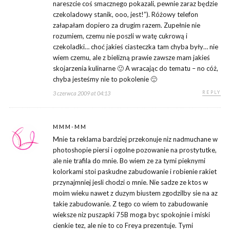
nareszcie coś smacznego pokazali, pewnie zaraz będzie
czekoladowy stanik, ooo, jest!”). Różowy telefon
załapałam dopiero za drugim razem. Zupełnie nie
rozumiem, czemu nie poszli w watę cukrową i
czekoladki… choć jakieś ciasteczka tam chyba były… nie
wiem czemu, ale z bielizną prawie zawsze mam jakieś
skojarzenia kulinarne 🙂 A wracając do tematu – no cóż,
chyba jesteśmy nie to pokolenie 🙂
REPLY
3 czerwca 2009 at 04:13
MMM-MM
Mnie ta reklama bardziej przekonuje niz nadmuchane w
photoshopie piersi i ogolne pozowanie na prostytutke,
ale nie trafila do mnie. Bo wiem ze za tymi pieknymi
kolorkami stoi paskudne zabudowanie i robienie rakiet
przynajmniej jesli chodzi o mnie. Nie sadze ze ktos w
moim wieku nawet z duzym biustem zgodzilby sie na az
takie zabudowanie. Z tego co wiem to zabudowanie
wieksze niz puszapki 75B moga byc spokojnie i miski
cienkie tez, ale nie to co Freya prezentuje. Tymi