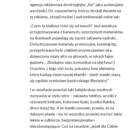
agencja reklamowa dostrzegłaby „fun” jako potencjalny
wyróżnik;) Ot, copywriterzy, którzy dostali zlecenie na
tę reklamę, zaczęli myśleć i wykombinowali sobie tak:
„Czym ta bielizna różni się od innych? Jest weselsza,
przygotowywana z barwnych, wzorzystych materiałów,
na tkaninach pojawiają się często zabawne nadruki…
Dotychczasowe materiały promocyjne, katalogi itp.,
przygotowane były z lekkim przymrużeniem oka,
dziewczyny miały afro na głowach, w rękach fajne
gadżety… Zbudujmy więc komunikat na idei funu!:)
Uczyńmy z tego styl życia, pokażmy inne elementy,
które budują świat naszej klientki – niech staniki staną
się ogólnie symbolem beztroskiego lifestyle’u!”
I w rezultacie powstał taki kalejdoskop modnych
motywów w stylu retro – zabawny telefon, wrotki z
różowymi kółkami, kolorowe lizaki, kostka Rubika,
disco-kula;) itp. A te staniki owszem, prawie, że na
dalszym planie – bo to wszystko przecież ma być takie
lekkie w odbiorze, bezpretensjonalne i
niezobowiązujące. Coś na zasadzie: „jeżeli dla Ciebie