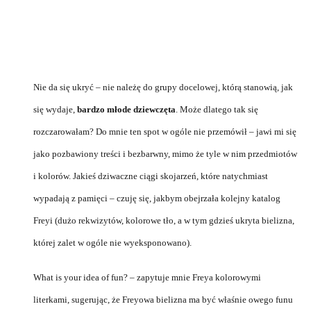
Nie da się ukryć – nie należę do grupy docelowej, którą stanowią, jak
się wydaje,
bardzo młode dziewczęta
. Może dlatego tak się
rozczarowałam? Do mnie ten spot w ogóle nie przemówił – jawi mi się
jako pozbawiony treści i bezbarwny, mimo że tyle w nim przedmiotów
i kolorów. Jakieś dziwaczne ciągi skojarzeń, które natychmiast
wypadają z pamięci – czuję się, jakbym obejrzała kolejny katalog
Freyi (dużo rekwizytów, kolorowe tło, a w tym gdzieś ukryta bielizna,
której zalet w ogóle nie wyeksponowano).
What is your idea of fun? – zapytuje mnie Freya kolorowymi
literkami, sugerując, że Freyowa bielizna ma być właśnie owego funu