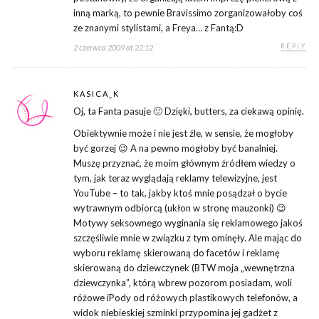
inną marką, to pewnie Bravissimo zorganizowałoby coś
ze znanymi stylistami, a Freya… z Fantą:D
REPLY
2 czerwca 2009 at 22:12
KASICA_K
Oj, ta Fanta pasuje 🙂 Dzięki, butters, za ciekawą opinię.
Obiektywnie może i nie jest źle, w sensie, że mogłoby
być gorzej 😉 A na pewno mogłoby być banalniej.
Muszę przyznać, że moim głównym źródłem wiedzy o
tym, jak teraz wyglądają reklamy telewizyjne, jest
YouTube – to tak, jakby ktoś mnie posądzał o bycie
wytrawnym odbiorcą (ukłon w stronę mauzonki) 😉
Motywy seksownego wyginania się reklamowego jakoś
szczęśliwie mnie w związku z tym ominęły. Ale mając do
wyboru reklamę skierowaną do facetów i reklamę
skierowaną do dziewczynek (BTW moja „wewnętrzna
dziewczynka”, którą wbrew pozorom posiadam, woli
różowe iPody od różowych plastikowych telefonów, a
widok niebieskiej szminki przypomina jej gadżet z