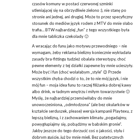
czasów komuny w postaci czerwonej szminki
utleniającej się na obrzydliwie zielono :), nie stanę po
stronie ani jednej, ani drugiej. Może to przez specyficzny
stosunek do mediów język rodem z MTV do mnie słabo
trafia… BTW najbardziej „fun” z tego wszystkiego była
dla mnie tabliczka czekolady 🙂
A wracając do funu jako motywu przewodniego – nie
wymagam, żeby reklama bielizny koniecznie wykładała
zasady bra-fittingu tudzież obalała stereotypy, choć
pewne elementy z tej działki zapewne by mnie ucieszyły.
Może być i fun (choć wolałabym „style” 😉 Przede
wszystkim chyba chodzi o to, że to nie mój język, i nie
mój fun – moja idea funu to raczej filiżanka dobrej kawy
albo drink, w ładnym wnętrzu i miłym towarzystwie 🙂
Myślę, że najbardziej przemówiłaby do mnie
unowocześniona, „odmłodzona” (ale bez okularków w
kształcie serduszek, please) wersja kampanii Playtexu, z
lepszą bielizną, i z zachowaniem klimatu „pogadajmy,
powygłupiajmy się, pobądźmy w babskim gronie”.
Jakby jeszcze do tego dorzucić coś o jakości, stylu i
dobrym guście, już by mnie mieli. Bez patetycznych