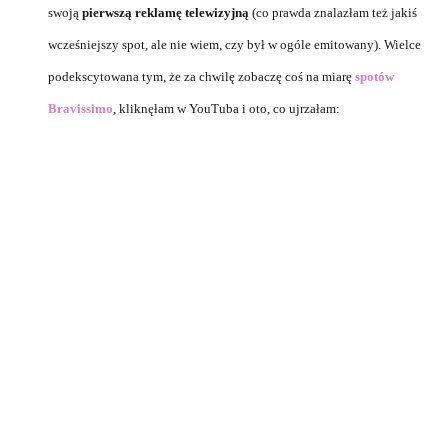
swoją
pierwszą reklamę telewizyjną
(co prawda znalazłam też jakiś
wcześniejszy spot, ale nie wiem, czy był w ogóle emitowany). Wielce
podekscytowana tym, że za chwilę zobaczę coś na miarę
spotów
Bravissimo
, kliknęłam w YouTuba i oto, co ujrzałam: