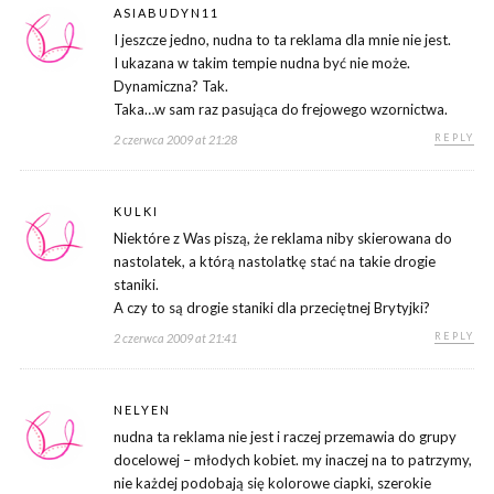
ASIABUDYN11
I jeszcze jedno, nudna to ta reklama dla mnie nie jest.
I ukazana w takim tempie nudna być nie może.
Dynamiczna? Tak.
Taka…w sam raz pasująca do frejowego wzornictwa.
REPLY
2 czerwca 2009 at 21:28
KULKI
Niektóre z Was piszą, że reklama niby skierowana do
nastolatek, a którą nastolatkę stać na takie drogie
staniki.
A czy to są drogie staniki dla przeciętnej Brytyjki?
REPLY
2 czerwca 2009 at 21:41
NELYEN
nudna ta reklama nie jest i raczej przemawia do grupy
docelowej – młodych kobiet. my inaczej na to patrzymy,
nie każdej podobają się kolorowe ciapki, szerokie