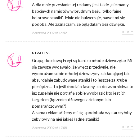
A dla mnie przesłanie tej reklamy jest takie „nie mamy
babcinych namiotów w brudnym beżu, tylko fajne
kolorowe staniki”. Mnie nie bulwersuje, nawet mi się
podoba. Ale zaznaczam, że oglądałam bez dźwięku.
REPLY
2 czerwca 2009 at 16:52
NIVALISS
Grupą docelową Freyi są bardzo młode dziewczęta? Mi
się zawsze wydawało, że wręcz przeciwnie, nie
wyobrażam sobie młodej dziewczyny zakładającej tak
absurdalnie zabudowane staniki i to jeszcze za grube
pieniądze… To jeśli chodzi o fasony, co do wzornictwa to
już zupełnie nie potrafię sobie wyobrazić kto jest ich
targetem (łączenie różowego z zielonym lub
pomarańczowym?)
A sama reklama? żeby mi się spodobała wystarczyłoby
żeby były na niej jakieś ładne staniki:)
REPLY
2 czerwca 2009 at 17:08