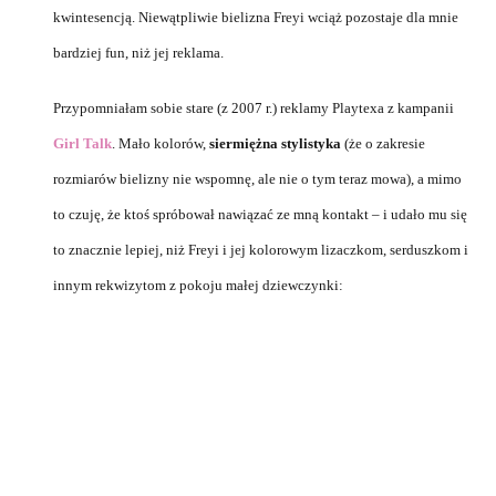
kwintesencją. Niewątpliwie bielizna Freyi wciąż pozostaje dla mnie
bardziej fun, niż jej reklama.
Przypomniałam sobie stare (z 2007 r.) reklamy Playtexa z kampanii
Girl Talk
. Mało kolorów,
siermiężna stylistyka
(że o zakresie
rozmiarów bielizny nie wspomnę, ale nie o tym teraz mowa), a mimo
to czuję, że ktoś spróbował nawiązać ze mną kontakt – i udało mu się
to znacznie lepiej, niż Freyi i jej kolorowym lizaczkom, serduszkom i
innym rekwizytom z pokoju małej dziewczynki: