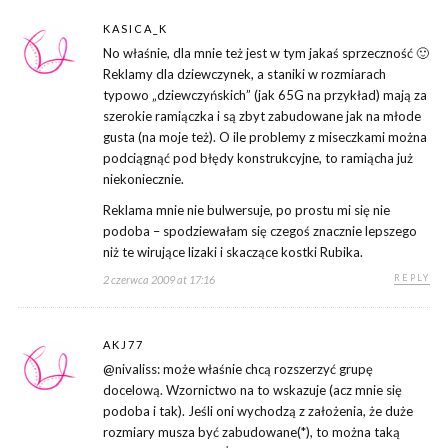
KASICA_K
No właśnie, dla mnie też jest w tym jakaś sprzeczność 🙂
Reklamy dla dziewczynek, a staniki w rozmiarach
typowo „dziewczyńskich” (jak 65G na przykład) mają za
szerokie ramiączka i są zbyt zabudowane jak na młode
gusta (na moje też). O ile problemy z miseczkami można
podciągnąć pod błędy konstrukcyjne, to ramiącha już
niekoniecznie.
Reklama mnie nie bulwersuje, po prostu mi się nie
podoba – spodziewałam się czegoś znacznie lepszego
niż te wirujące lizaki i skaczące kostki Rubika.
REPLY
2 czerwca 2009 at 17:16
AKJ77
@nivaliss: może właśnie chcą rozszerzyć grupę
docelową. Wzornictwo na to wskazuje (acz mnie się
podoba i tak). Jeśli oni wychodzą z założenia, że duże
rozmiary musza być zabudowane(*), to można taką