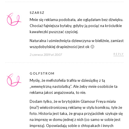
SZARSZ
Mnie się reklama podobała, ale oglądałam bez dźwięku.
Chociaż fajniejsza byłaby, gdyby ją pociąć na króciutkie
kawałeczki puszczać częściej.
Naturalna i uśmiechnięta dziewczyna w bieliźnie, zamiast
wszędobylskiej drapieżności jest ok 🙂
REPLY
2 czerwca 2009 at 20:07
GOLFSTROM
Myślę, że mefistofelia trafiła w dziesiątkę z tą
„wewnętrzną nastolatką”. Ale żeby mnie osobiście ta
reklama jakoś angażowała, to nie.
Dodam tylko, że w brytyjskim Glamour Freya miała
(ma?) wielostronicową reklamę w stylu komiksu, tyle że
foto. Historia jest taka, że grupa przyjaciólek szykuje się
na imprezę w domu jednej z nich (co samo w sobie jest
imprezą). Opowiadają sobie o chłopakach i innych