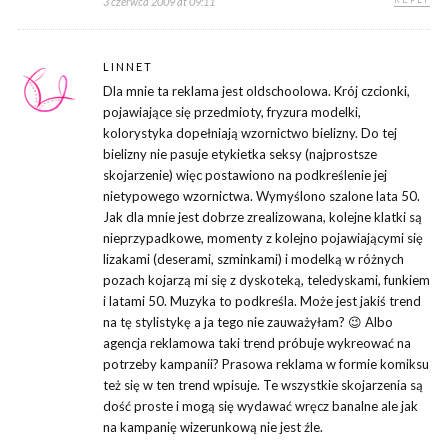
3 czerwca 2009 at 09:11
LINNET
Dla mnie ta reklama jest oldschoolowa. Krój czcionki,
pojawiające się przedmioty, fryzura modelki,
kolorystyka dopełniają wzornictwo bielizny. Do tej
bielizny nie pasuje etykietka seksy (najprostsze
skojarzenie) więc postawiono na podkreślenie jej
nietypowego wzornictwa. Wymyślono szalone lata 50.
Jak dla mnie jest dobrze zrealizowana, kolejne klatki są
nieprzypadkowe, momenty z kolejno pojawiającymi się
lizakami (deserami, szminkami) i modelką w różnych
pozach kojarzą mi się z dyskoteką, teledyskami, funkiem
i latami 50. Muzyka to podkreśla. Może jest jakiś trend
na tę stylistykę a ja tego nie zauważyłam? 😉 Albo
agencja reklamowa taki trend próbuje wykreować na
potrzeby kampanii? Prasowa reklama w formie komiksu
też się w ten trend wpisuje. Te wszystkie skojarzenia są
dość proste i mogą się wydawać wręcz banalne ale jak
na kampanię wizerunkową nie jest źle.