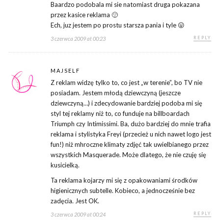
Baardzo podobala mi sie natomiast druga pokazana
przez kasice reklama 🙂
Ech, juz jestem po prostu starsza pania i tyle 😛
REPLY
3 czerwca 2009 at 00:23
MAJSELF
Z reklam widzę tylko to, co jest „w terenie”, bo TV nie
posiadam. Jestem młodą dziewczyną (jeszcze
dziewczyną…) i zdecydowanie bardziej podoba mi się
styl tej reklamy niż to, co funduje na billboardach
Triumph czy Intimissimi. Ba, dużo bardziej do mnie trafia
reklama i stylistyka Freyi (przecież u nich nawet logo jest
fun!) niż mhroczne klimaty zdjęć tak uwielbianego przez
wszystkich Masquerade. Może dlatego, że nie czuję się
kusicielką.
Ta reklama kojarzy mi się z opakowaniami środków
higienicznych subtelle. Kobieco, a jednocześnie bez
zadęcia. Jest OK.
REPLY
3 czerwca 2009 at 00:24