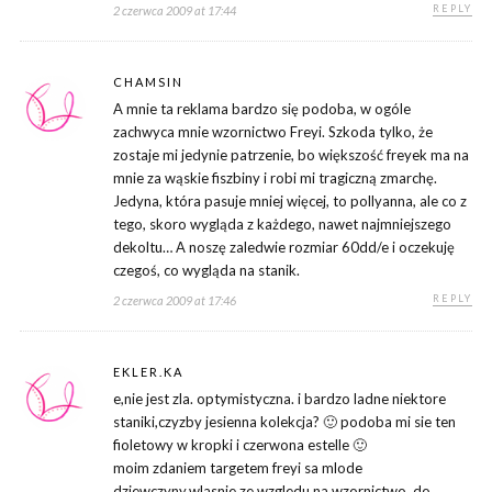
REPLY
2 czerwca 2009 at 17:44
CHAMSIN
A mnie ta reklama bardzo się podoba, w ogóle
zachwyca mnie wzornictwo Freyi. Szkoda tylko, że
zostaje mi jedynie patrzenie, bo większość freyek ma na
mnie za wąskie fiszbiny i robi mi tragiczną zmarchę.
Jedyna, która pasuje mniej więcej, to pollyanna, ale co z
tego, skoro wygląda z każdego, nawet najmniejszego
dekoltu… A noszę zaledwie rozmiar 60dd/e i oczekuję
czegoś, co wygląda na stanik.
REPLY
2 czerwca 2009 at 17:46
EKLER.KA
e,nie jest zla. optymistyczna. i bardzo ladne niektore
staniki,czyzby jesienna kolekcja? 🙂 podoba mi sie ten
fioletowy w kropki i czerwona estelle 🙂
moim zdaniem targetem freyi sa mlode
dziewczyny,wlasnie ze wzgledu na wzornictwo. do