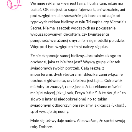
Wg mnie reklama Freyi jest fajna. I trafia tam, gdzie ma
trafiać. OK, nie jest to super fajerwerk, ani wizualnie, ani
pod względem, ale zauważcie, jak bardzo odstaje od
typowych reklam bielizny w tylu Triumpha czy Victoria’s
Secret. Nie ma laseczek wodzących na pokuszenie
wypuszapowanym dekoltem, czy kwintesencji
ponętności wyrażonej smyraniem się modelki po udzie.
Więc pod tym względem Freyi należy się plus.
Że nie eksponuje samej bielizny… brutalnie: a kogo to
obchodzi, jaka ta bielizna jest? Wąską grupę klientek
świadomych swoich potrzeb. Całą resztę, z
importerami, dystrybutorami i sklepikarzami włącznie
obchodzi glównie to, czy bielizna jest fajna. Cokolwiek
miałoby to znaczyć, rzecz jasna. A ta reklama mówi ni
mniej ni więcej, jak: „Look, Freya is fun!” A że ów „fun” to
słowo o intensji niedookreślonej, no to takim
świadomym odbiorczyniom reklamy jak Kasica (ukłon:) ,
spot wydaje się nudny.
Mnie się też wydaje nudny. Ale uważam, że spełni swoją
rolę. Dobrze.