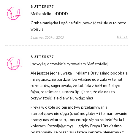
BUTTERS77
Mefistofelio – :DDDD
Grube ramiącha i ogólna fullcupowość też się w to retro
wpisują.
REPLY
2 czerwca 2009 at 22:05
BUTTERS77
[powyżej oczywiście cytowałam Mefistofelię]
Ale jeszcze jedna uwaga – reklama Bravissimo podobała
mi się znacznie bardziej, bo właśnie uderzała w temat
rozmiarów, sugerowała, że kobieta z 65H może być
fajna, roześmiana, urocza itp. (jasne, że dla nas to
oczywistość, ale dla wielu wciąż nie;)
Freya w ogóle po ten motyw przełamywania
stereotypów nie sięga (choć mogłaby – i to marnowanie
szansy nas wkurza!;), koncentruje się na radości życia i
kolorach. Rozwijając myśl – gdyby Freya i Bravissimo
postanowiły, że organizują latem imprezę plenerową z