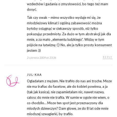
wzdechów i gadania o zmysłowości, bo tego też mam
dosyć.
Tak czy owak – mimo wszystko wydaje mi się, że
młodzieżowy klimat i ogólną zabawowość można
byłoby osiągnąć w ciekawszy sposób, niż tylko
pokazując przedmioty. Za dużo w tym abstrakcji jak dla
mnie, a za mało „elementu ludzkiego”. Widzę w tym
pójście na łatwiznę 🙂 No, ale ja tylko prosty konsument
jestem :))
REPLY
2 czerwca 2009 at 23:36
JUL-KAA
Ogladałam z mężem. Nie trafiło do nas ani troche. Moze
nie ma trafiac do facetow, ale do kobiet powinna, a ja
(tak jak kasica), nie zapamietalam nic, nawet nazwy,
calosc do mnie nie trafila. W sumie w ogole nie wiem, o
co chodzilo… Moze ten spot jest przeznaczony dla
mlodych dziewczyn? Dam glowe, ze do 8 lat ode mnie
mlodszej szwagierki, by trafilo.