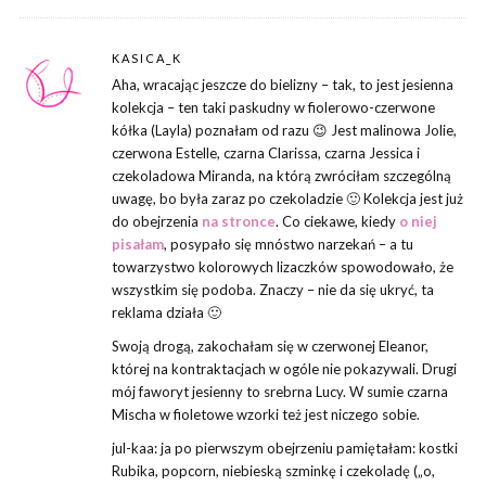
KASICA_K
Aha, wracając jeszcze do bielizny – tak, to jest jesienna
kolekcja – ten taki paskudny w fiolerowo-czerwone
kółka (Layla) poznałam od razu 😉 Jest malinowa Jolie,
czerwona Estelle, czarna Clarissa, czarna Jessica i
czekoladowa Miranda, na którą zwróciłam szczególną
uwagę, bo była zaraz po czekoladzie 🙂 Kolekcja jest już
do obejrzenia
na stronce
. Co ciekawe, kiedy
o niej
pisałam
, posypało się mnóstwo narzekań – a tu
towarzystwo kolorowych lizaczków spowodowało, że
wszystkim się podoba. Znaczy – nie da się ukryć, ta
reklama działa 🙂
Swoją drogą, zakochałam się w czerwonej Eleanor,
której na kontraktacjach w ogóle nie pokazywali. Drugi
mój faworyt jesienny to srebrna Lucy. W sumie czarna
Mischa w fioletowe wzorki też jest niczego sobie.
jul-kaa: ja po pierwszym obejrzeniu pamiętałam: kostki
Rubika, popcorn, niebieską szminkę i czekoladę („o,