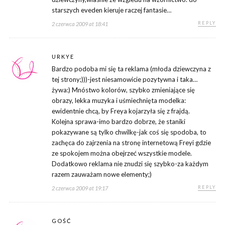
starszych eveden kieruje raczej fantasie…
REPLY
2 czerwca 2009 at 18:41
URKYE
Bardzo podoba mi się ta reklama (młoda dziewczyna z
tej strony;)))-jest niesamowicie pozytywna i taka…
żywa:) Mnóstwo kolorów, szybko zmieniające się
obrazy, lekka muzyka i uśmiechnięta modelka:
ewidentnie chcą, by Freya kojarzyła się z frajdą.
Kolejna sprawa-imo bardzo dobrze, że staniki
pokazywane są tylko chwilkę-jak coś się spodoba, to
zachęca do zajrzenia na stronę internetową Freyi gdzie
ze spokojem można obejrzeć wszystkie modele.
Dodatkowo reklama nie znudzi się szybko-za każdym
razem zauważam nowe elementy;)
REPLY
2 czerwca 2009 at 19:17
GOŚĆ