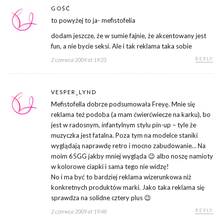
GOŚĆ
to powyżej to ja- mefistofelia
dodam jeszcze, że w sumie fajnie, że akcentowany jest
fun, a nie bycie seksi. Ale i tak reklama taka sobie
REPLY
2 czerwca 2009 at 19:25
VESPER_LYND
Mefistofella dobrze podsumowała Freyę. Mnie się
reklama też podoba (a mam ćwierćwiecze na karku), bo
jest w radosnym, infantylnym stylu pin-up – tyle że
muzyczka jest fatalna. Poza tym na modelce staniki
wyglądają naprawdę retro i mocno zabudowanie… Na
moim 65GG jakby mniej wygląda 😉 albo noszę namioty
w kolorowe ciapki i sama tego nie widzę!
No i ma być to bardziej reklama wizerunkowa niż
konkretnych produktów marki. Jako taka reklama się
sprawdza na solidne cztery plus 😉
REPLY
2 czerwca 2009 at 19:48