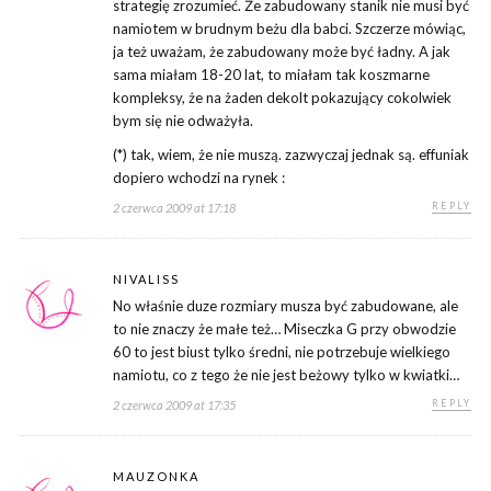
strategię zrozumieć. Że zabudowany stanik nie musi być
namiotem w brudnym beżu dla babci. Szczerze mówiąc,
ja też uważam, że zabudowany może być ładny. A jak
sama miałam 18-20 lat, to miałam tak koszmarne
kompleksy, że na żaden dekolt pokazujący cokolwiek
bym się nie odważyła.
(*) tak, wiem, że nie muszą. zazwyczaj jednak są. effuniak
dopiero wchodzi na rynek :
REPLY
2 czerwca 2009 at 17:18
NIVALISS
No właśnie duze rozmiary musza być zabudowane, ale
to nie znaczy że małe też… Miseczka G przy obwodzie
60 to jest biust tylko średni, nie potrzebuje wielkiego
namiotu, co z tego że nie jest beżowy tylko w kwiatki…
REPLY
2 czerwca 2009 at 17:35
MAUZONKA