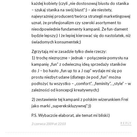
każdej kobiety (czyli „nie dostosowuj biustu do stanika
– szukaj stanika na swój biust”:) – ale niestety,
najwyraźniej producent/twórca strategii marketingowej
uznał, że profesjonalizm czy szeroki asortyment to
nieodpowiednie fundamenty kampanii. Że fun-dament
będzie lepszy;) I że lepiej kierować się do nastolatek, niż
świadomych konsumentek;)
Zgrzytają mi w zasadzie tylko dwie rzeczy:
1) trochę niezręczne – jednak – połączenie pomysłu na
kampanię „fun” z odwieczną ideą sprzedaży staników
do J – bo hasło „fun up to a J cup” wydaje mi się po
prostu niezbyt udane (dlatego że pod „fun” można
podłożyć tu wszystko – „comfort”, „feminity”, „style” – w
zależności od koncepcji kreatywnych;)
2) zestawienie tej kampanii z polskim wizerunkiem Frei
jako marki „superekskluzywnej”;))
P.S. Wybaczcie elaborat, ale temat mi bliski:)
REPLY
2 czerwca 2009 at 22:03