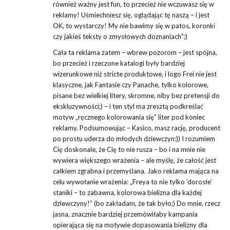
również ważny jest fun, to przecież nie wczuwasz się w
reklamy! Uśmiechniesz się, oglądając tę naszą – i jest
OK, to wystarczy! My nie bawimy się w patos, koronki
czy jakieś teksty o zmysłowych doznaniach”;)
Cała ta reklama zatem – wbrew pozorom – jest spójna,
bo przecież i rzeczone katalogi były bardziej
wizerunkowe niż stricte produktowe, i logo Frei nie jest
klasyczne, jak Fantasie czy Panache, tylko kolorowe,
pisane bez wielkiej litery, skromne, niby bez pretensji do
ekskluzywności;) – i ten styl ma zresztą podkreślać
motyw „ręcznego kolorowania się” liter pod koniec
reklamy. Podsumowując – Kasico, masz rację, producent
po prostu uderza do młodych dziewczyn:)) I rozumiem
Cię doskonale, że Cię to nie rusza – bo i na mnie nie
wywiera większego wrażenia – ale myślę, że całość jest
całkiem zgrabna i przemyślana. Jako reklama mająca na
celu wywołanie wrażenia: „Freya to nie tylko 'dorosłe’
staniki – to zabawna, kolorowa bielizna dla każdej
dziewczyny!” (bo zakładam, że tak było;) Do mnie, rzecz
jasna, znacznie bardziej przemówiłaby kampania
opierająca się na motywie dopasowania bielizny dla