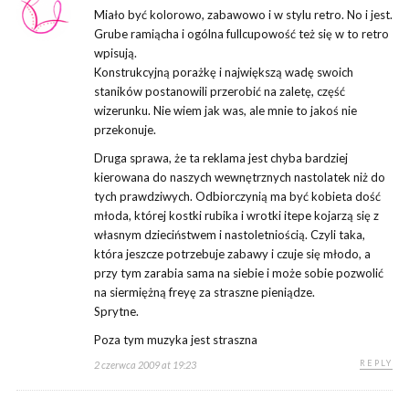
Miało być kolorowo, zabawowo i w stylu retro. No i jest.
Grube ramiącha i ogólna fullcupowość też się w to retro
wpisują.
Konstrukcyjną porażkę i największą wadę swoich
staników postanowili przerobić na zaletę, część
wizerunku. Nie wiem jak was, ale mnie to jakoś nie
przekonuje.
Druga sprawa, że ta reklama jest chyba bardziej
kierowana do naszych wewnętrznych nastolatek niż do
tych prawdziwych. Odbiorczynią ma być kobieta dość
młoda, której kostki rubika i wrotki itepe kojarzą się z
własnym dzieciństwem i nastoletniością. Czyli taka,
która jeszcze potrzebuje zabawy i czuje się młodo, a
przy tym zarabia sama na siebie i może sobie pozwolić
na siermiężną freyę za straszne pieniądze.
Sprytne.
Poza tym muzyka jest straszna
REPLY
2 czerwca 2009 at 19:23