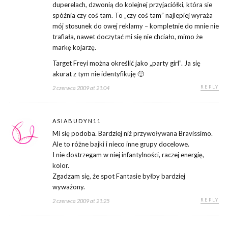
duperelach, dzwonią do kolejnej przyjaciółki, która sie
spóźnia czy coś tam. To „czy coś tam” najlepiej wyraża
mój stosunek do owej reklamy – kompletnie do mnie nie
trafiała, nawet doczytać mi się nie chciało, mimo że
markę kojarzę.
Target Freyi można określić jako „party girl”. Ja się
akurat z tym nie identyfikuję 🙂
REPLY
2 czerwca 2009 at 21:04
ASIABUDYN11
Mi się podoba. Bardziej niż przywoływana Bravissimo.
Ale to różne bajki i nieco inne grupy docelowe.
I nie dostrzegam w niej infantylności, raczej energię,
kolor.
Zgadzam się, że spot Fantasie byłby bardziej
wyważony.
REPLY
2 czerwca 2009 at 21:25