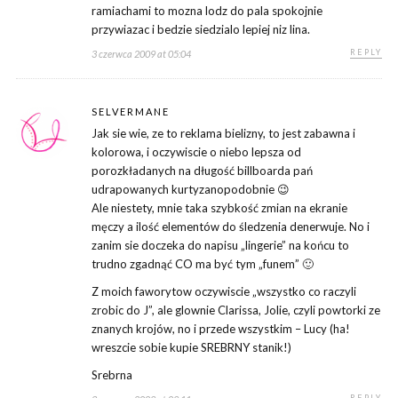
ramiachami to mozna lodz do pala spokojnie
przywiazac i bedzie siedzialo lepiej niz lina.
REPLY
3 czerwca 2009 at 05:04
SELVERMANE
Jak sie wie, ze to reklama bielizny, to jest zabawna i
kolorowa, i oczywiscie o niebo lepsza od
porozkładanych na długość billboarda pań
udrapowanych kurtyzanopodobnie 😉
Ale niestety, mnie taka szybkość zmian na ekranie
męczy a ilość elementów do śledzenia denerwuje. No i
zanim sie doczeka do napisu „lingerie” na końcu to
trudno zgadnąć CO ma być tym „funem” 🙂
Z moich faworytow oczywiscie „wszystko co raczyli
zrobic do J”, ale glownie Clarissa, Jolie, czyli powtorki ze
znanych krojów, no i przede wszystkim – Lucy (ha!
wreszcie sobie kupie SREBRNY stanik!)
Srebrna
REPLY