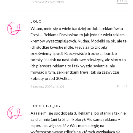
REPLY
3 czerwca 2009 at 10:55
LOLO
Witam, mnie się o wiele bardziej podoba reklamówka
Freyi…. Reklama Bravissimo to jak jedna z wielu reklam
kremów wyszczuplających. Nudna. Modelki są ok, ale te
ich słodkie kwestie mdłe. Freya za to zrobiłą
prześwienty spot!! Rzeczywiście trochę za bardzo
położyli nacisk na nastolatkowe rekwizyty, ale skoro to
ich pierwsza reklama to i tak wyszlo swietnie! nie
mowiac o tym, ze klientkami freyi i tak sa zazwyczaj
kobiety przed 30-stka…
REPLY
3 czerwca 2009 at 11:04
PINUPGIRL_DG
Aaaale mi się spodobała :). Reklama, bo staniki i tak nie
są dla mnie (ani krój, ani kolory). Ale sama reklama –
super. Jak większość z Was mam alergię na
wyfotoszopowane zdjęcia na których wyginająca się,