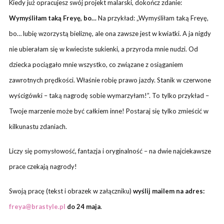
Kiedy już opracujesz swój projekt malarski, dokończ zdanie:
Wymyśliłam taką Freyę, bo…
Na przykład: „Wymyśliłam taką Freyę,
bo… lubię wzorzystą bieliznę, ale ona zawsze jest w kwiatki. A ja nigdy
nie ubierałam się w kwieciste sukienki, a przyroda mnie nudzi. Od
dziecka pociągało mnie wszystko, co związane z osiąganiem
zawrotnych prędkości. Właśnie robię prawo jazdy. Stanik w czerwone
wyścigówki – taką nagrodę sobie wymarzyłam!”. To tylko przykład –
Twoje marzenie może być całkiem inne! Postaraj się tylko zmieścić w
kilkunastu zdaniach.
Liczy się pomysłowość, fantazja i oryginalność – na dwie najciekawsze
prace czekają nagrody!
Swoją pracę (tekst i obrazek w załączniku)
wyślij mailem na adres:
freya@brastyle.pl
do 24 maja
.