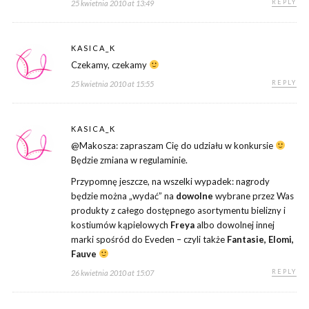
REPLY
25 kwietnia 2010 at 13:49
KASICA_K
Czekamy, czekamy
REPLY
25 kwietnia 2010 at 15:55
KASICA_K
@Makosza: zapraszam Cię do udziału w konkursie
Będzie zmiana w regulaminie.
Przypomnę jeszcze, na wszelki wypadek: nagrody
będzie można „wydać” na
dowolne
wybrane przez Was
produkty z całego dostępnego asortymentu bielizny i
kostiumów kąpielowych
Freya
albo dowolnej innej
marki spośród do Eveden – czyli także
Fantasie, Elomi,
Fauve
REPLY
26 kwietnia 2010 at 15:07