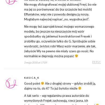
Nie mogę sfotografować mojej ulubionej Freyi, bo nie
ma jej co porównywać do (na szczęście też moich)
Effuniaków, więc nie z powodu designu ją noszę.
Mogłabym najwyżej napisać „no, wygodna jest”.
Nie mogę też zaprojektować mojego wymarzonego
modelu, bo jeszcze na nieszczęście mój wzór
spodobałby się jakiemuś konstruktorowi Freyek i
zrobiłby go, oczywiście tylko do G. Spróbujcie sobie
wyobrazić, że ktoś robi Wasz wzór-marzenie, ale tak,
żebyście Wy na pewno nie miały szans go nosić. No
normalnie w depresję można popaść
REPLY
3 maja 2010 at 17:09
KASICA_K
Good point
Ale z drugiej strony – gdyby zrobili ją,
dajmy na to, do K? To już byłoby nieźle
A tak serio – wg regulaminu prawa autorskie do
wymyślonych Frejek zachowują, rzecz jasna, ich