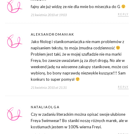
fajny ale już widzę ze nie dla mnie bo miseczka do G
REPLY
21 kwietnia 2010 at 19:03
ALEKSANDROMANIAK
Jako filolog i stanikomaniaczka nie mam problemów z
napisaniem tekstu, to moja żmudna codzienność
Problem jest taki, że w mojej szufladzie nie ma marki
Freya, bo zawsze uważałam ją za zbyt drogą. No ale w
weekend jadę na wiosenne zakupy stanikowe, może coś
wybiorę, bo bony naprawdę niezwykle kuszące!!! Sam
konkurs to super pomysł
REPLY
21 kwietnia 2010 at 21:31
NATALIAOLGA
Czy w zadaniu literackim można opisać swoje ulubione
Freya Swimwear? Bo staniki noszę różnych marek, ale w
kostiumach jestem w 100% wierna Freyi.