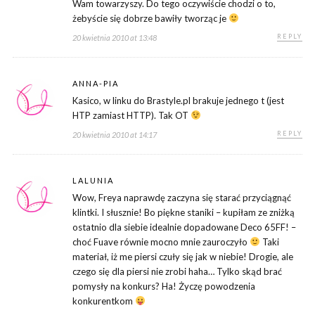
Wam towarzyszy. Do tego oczywiście chodzi o to,
żebyście się dobrze bawiły tworząc je
REPLY
20 kwietnia 2010 at 13:48
ANNA-PIA
Kasico, w linku do Brastyle.pl brakuje jednego t (jest
HTP zamiast HTTP). Tak OT
REPLY
20 kwietnia 2010 at 14:17
LALUNIA
Wow, Freya naprawdę zaczyna się starać przyciągnąć
klintki. I słusznie! Bo piękne staniki – kupiłam ze zniżką
ostatnio dla siebie idealnie dopadowane Deco 65FF! –
choć Fuave równie mocno mnie zauroczyło
Taki
materiał, iż me piersi czuły się jak w niebie! Drogie, ale
czego się dla piersi nie zrobi haha… Tylko skąd brać
pomysły na konkurs? Ha! Życzę powodzenia
konkurentkom