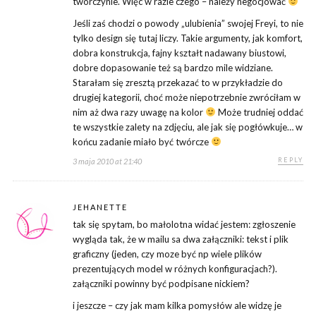
twórczynie. Więc w razie czego – należy negocjować
Jeśli zaś chodzi o powody „ulubienia” swojej Freyi, to nie
tylko design się tutaj liczy. Takie argumenty, jak komfort,
dobra konstrukcja, fajny kształt nadawany biustowi,
dobre dopasowanie też są bardzo mile widziane.
Starałam się zresztą przekazać to w przykładzie do
drugiej kategorii, choć może niepotrzebnie zwróciłam w
nim aż dwa razy uwagę na kolor
Może trudniej oddać
te wszystkie zalety na zdjęciu, ale jak się pogłówkuje… w
końcu zadanie miało być twórcze
REPLY
3 maja 2010 at 21:40
JEHANETTE
tak się spytam, bo małolotna widać jestem: zgłoszenie
wygląda tak, że w mailu sa dwa załączniki: tekst i plik
graficzny (jeden, czy moze być np wiele plików
prezentujących model w różnych konfiguracjach?).
załączniki powinny być podpisane nickiem?
i jeszcze – czy jak mam kilka pomysłów ale widzę je