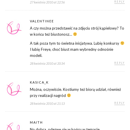
REPLY
27 kwietnia 2010 at 22:56
VALENTINEE
A czy można przedstawić na zdjęciu strój kąpielowy? To
w końcu też biustonosz…
A tak poza tym to świetna inicjatywa. Lubię konkursy
I lubię Freye, choć biust mam wybredny odnośnie
modeli.
REPLY
28 kwietnia 2010 at 20:34
KASICA_K
Można, oczywiście. Kostiumy też biorą udział, również
przy realizacji nagród
REPLY
28 kwietnia 2010 at 21:13
MAITH
No dobra, odezwę się w końcu w temacie.