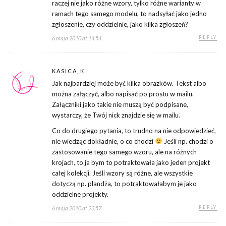
raczej nie jako różne wzory, tylko różne warianty w
ramach tego samego modelu, to nadsyłać jako jedno
zgłoszenie, czy oddzielnie, jako kilka zgłoszeń?
REPLY
6 maja 2010 at 14:54
KASICA_K
Jak najbardziej może być kilka obrazków. Tekst albo
można załączyć, albo napisać po prostu w mailu.
Załączniki jako takie nie muszą być podpisane,
wystarczy, że Twój nick znajdzie się w mailu.
Co do drugiego pytania, to trudno na nie odpowiedzieć,
nie wiedząc dokładnie, o co chodzi
Jeśli np. chodzi o
zastosowanie tego samego wzoru, ale na różnych
krojach, to ja bym to potraktowała jako jeden projekt
całej kolekcji. Jeśli wzory są różne, ale wszystkie
dotyczą np. plandża, to potraktowałabym je jako
oddzielne projekty.
REPLY
6 maja 2010 at 23:57