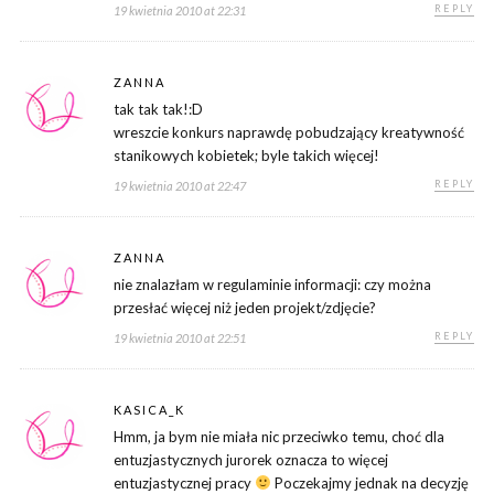
REPLY
19 kwietnia 2010 at 22:31
ZANNA
tak tak tak!:D
wreszcie konkurs naprawdę pobudzający kreatywność
stanikowych kobietek; byle takich więcej!
REPLY
19 kwietnia 2010 at 22:47
ZANNA
nie znalazłam w regulaminie informacji: czy można
przesłać więcej niż jeden projekt/zdjęcie?
REPLY
19 kwietnia 2010 at 22:51
KASICA_K
Hmm, ja bym nie miała nic przeciwko temu, choć dla
entuzjastycznych jurorek oznacza to więcej
entuzjastycznej pracy
Poczekajmy jednak na decyzję