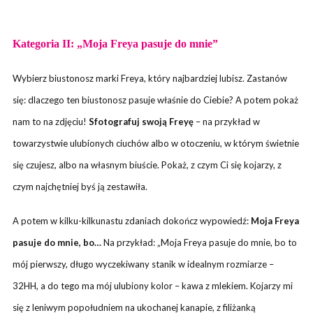
Kategoria II: „Moja Freya pasuje do mnie”
Wybierz biustonosz marki Freya, który najbardziej lubisz. Zastanów
się: dlaczego ten biustonosz pasuje właśnie do Ciebie? A potem pokaż
nam to na zdjęciu!
Sfotografuj swoją Freyę
– na przykład w
towarzystwie ulubionych ciuchów albo w otoczeniu, w którym świetnie
się czujesz, albo na własnym biuście. Pokaż, z czym Ci się kojarzy, z
czym najchętniej byś ją zestawiła.
A potem w kilku-kilkunastu zdaniach dokończ wypowiedź:
Moja Freya
pasuje do mnie, bo…
Na przykład: „Moja Freya pasuje do mnie, bo to
mój pierwszy, długo wyczekiwany stanik w idealnym rozmiarze –
32HH, a do tego ma mój ulubiony kolor – kawa z mlekiem. Kojarzy mi
się z leniwym popołudniem na ukochanej kanapie, z filiżanką