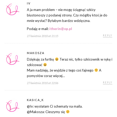
IV
A ja mam problem – nie mogę ściągnąć szkicy
biustonoszy z podanej strony. Czy mógłby ktoś je do
mnie wysłać? Byłabym bardzo wdzięczna.
Podaję e-mail:
itherin@op.pl
REPLY
27 kwietnia 2010 at 21:15
MAKOSZA
Dziękuję za furtkę
Teraz nic, tylko szkicownik w rękę i
szkicować
Mam nadzieję, że wyjdzie z tego coś fajnego
A
pomysłów coraz więcej…
REPLY
27 kwietnia 2010 at 22:06
KASICA_K
@Iv: wysłałam Ci schematy na maila.
@Makosza: Cieszymy się