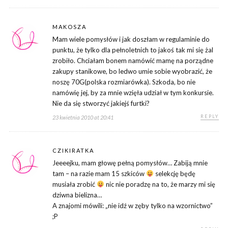
MAKOSZA
Mam wiele pomysłów i jak doszłam w regulaminie do
punktu, że tylko dla pełnoletnich to jakoś tak mi się żal
zrobiło. Chciałam bonem namówić mamę na porządne
zakupy stanikowe, bo ledwo umie sobie wyobrazić, że
noszę 70G(polska rozmiarówka). Szkoda, bo nie
namówię jej, by za mnie wzięła udział w tym konkursie.
Nie da się stworzyć jakiejś furtki?
REPLY
23 kwietnia 2010 at 20:41
CZIKIRATKA
Jeeeejku, mam głowę pełną pomysłów… Zabiją mnie
tam – na razie mam 15 szkiców
selekcję będę
musiała zrobić
nic nie poradzę na to, że marzy mi się
dziwna bielizna…
A znajomi mówili: „nie idź w zęby tylko na wzornictwo”
;P