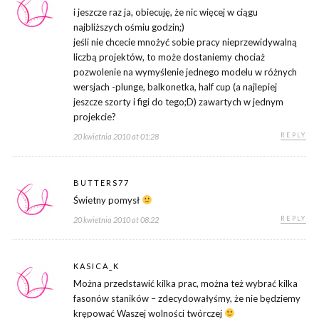
i jeszcze raz ja, obiecuję, że nic więcej w ciągu
najbliższych ośmiu godzin;)
jeśli nie chcecie mnożyć sobie pracy nieprzewidywalną
liczbą projektów, to może dostaniemy chociaż
pozwolenie na wymyślenie jednego modelu w różnych
wersjach -plunge, balkonetka, half cup (a najlepiej
jeszcze szorty i figi do tego;D) zawartych w jednym
projekcie?
REPLY
20 kwietnia 2010 at 01:28
BUTTERS77
Świetny pomysł
REPLY
20 kwietnia 2010 at 08:22
KASICA_K
Można przedstawić kilka prac, można też wybrać kilka
fasonów staników – zdecydowałyśmy, że nie będziemy
krępować Waszej wolności twórczej