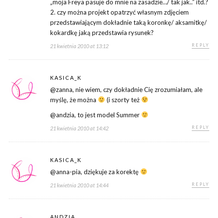
„moja Freya pasuje do mnie na zasadzie…/ tak jak..” itd.?
2. czy można projekt opatrzyć własnym zdjęciem
przedstawiającym dokładnie taką koronkę/ aksamitkę/
kokardkę jaką przedstawia rysunek?
REPLY
21 kwietnia 2010 at 13:12
KASICA_K
@zanna, nie wiem, czy dokładnie Cię zrozumiałam, ale
myślę, że można
(i szorty też
@andzia, to jest model Summer
REPLY
21 kwietnia 2010 at 14:42
KASICA_K
@anna-pia, dziękuje za korektę
REPLY
21 kwietnia 2010 at 14:44
ANDZIA