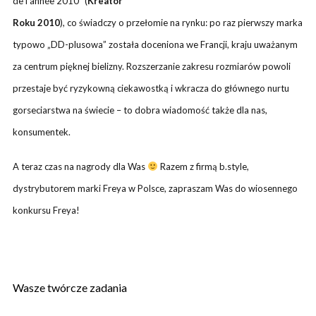
de l’année 2010” (
Kreator
Roku 2010
), co świadczy o przełomie na rynku: po raz pierwszy marka
typowo „DD-plusowa” została doceniona we Francji, kraju uważanym
za centrum pięknej bielizny. Rozszerzanie zakresu rozmiarów powoli
przestaje być ryzykowną ciekawostką i wkracza do głównego nurtu
gorseciarstwa na świecie – to dobra wiadomość także dla nas,
konsumentek.
A teraz czas na nagrody dla Was
Razem z firmą
b.style
,
dystrybutorem marki Freya w Polsce, zapraszam Was do wiosennego
konkursu Freya!
Wasze twórcze zadania