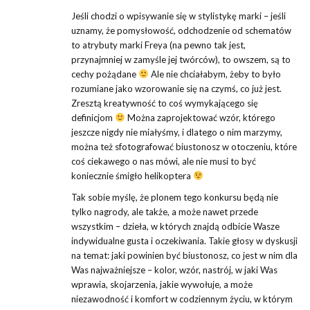
Jeśli chodzi o wpisywanie się w stylistykę marki – jeśli
uznamy, że pomysłowość, odchodzenie od schematów
to atrybuty marki Freya (na pewno tak jest,
przynajmniej w zamyśle jej twórców), to owszem, są to
cechy pożądane
Ale nie chciałabym, żeby to było
rozumiane jako wzorowanie się na czymś, co już jest.
Zresztą kreatywność to coś wymykającego się
definicjom
Można zaprojektować wzór, którego
jeszcze nigdy nie miałyśmy, i dlatego o nim marzymy,
można też sfotografować biustonosz w otoczeniu, które
coś ciekawego o nas mówi, ale nie musi to być
koniecznie śmigło helikoptera
Tak sobie myślę, że plonem tego konkursu będą nie
tylko nagrody, ale także, a może nawet przede
wszystkim – dzieła, w których znajdą odbicie Wasze
indywidualne gusta i oczekiwania. Takie głosy w dyskusji
na temat: jaki powinien być biustonosz, co jest w nim dla
Was najważniejsze – kolor, wzór, nastrój, w jaki Was
wprawia, skojarzenia, jakie wywołuje, a może
niezawodność i komfort w codziennym życiu, w którym