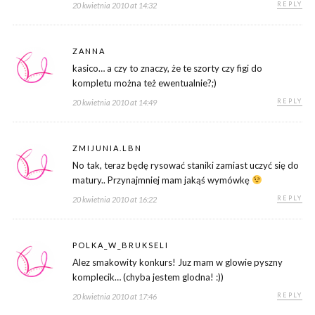
REPLY
20 kwietnia 2010 at 14:32
ZANNA
kasico… a czy to znaczy, że te szorty czy figi do
kompletu można też ewentualnie?;)
REPLY
20 kwietnia 2010 at 14:49
ZMIJUNIA.LBN
No tak, teraz będę rysować staniki zamiast uczyć się do
matury.. Przynajmniej mam jakąś wymówkę
REPLY
20 kwietnia 2010 at 16:22
POLKA_W_BRUKSELI
Alez smakowity konkurs! Juz mam w glowie pyszny
komplecik… (chyba jestem glodna! :))
REPLY
20 kwietnia 2010 at 17:46