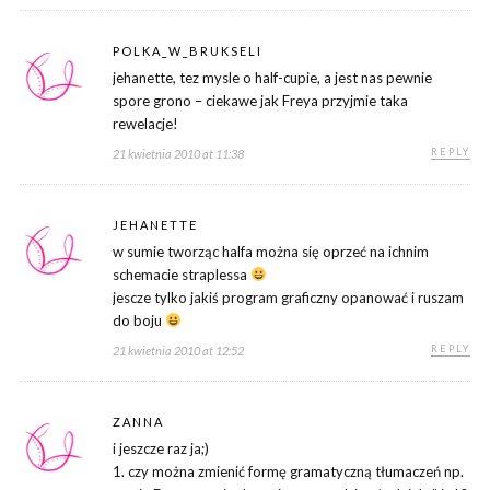
POLKA_W_BRUKSELI
jehanette, tez mysle o half-cupie, a jest nas pewnie
spore grono – ciekawe jak Freya przyjmie taka
rewelacje!
REPLY
21 kwietnia 2010 at 11:38
JEHANETTE
w sumie tworząc halfa można się oprzeć na ichnim
schemacie straplessa
jescze tylko jakiś program graficzny opanować i ruszam
do boju
REPLY
21 kwietnia 2010 at 12:52
ZANNA
i jeszcze raz ja;)
1. czy można zmienić formę gramatyczną tłumaczeń np.