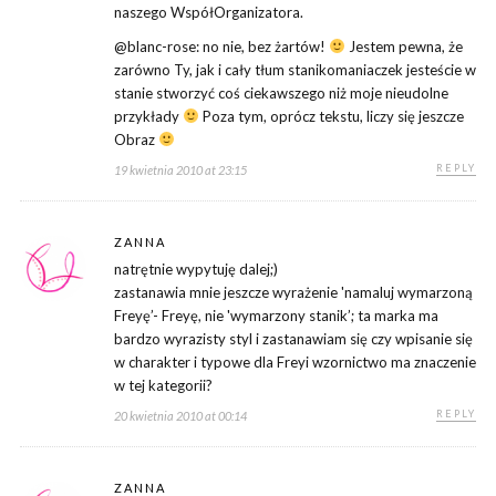
naszego WspółOrganizatora.
@blanc-rose: no nie, bez żartów!
Jestem pewna, że
zarówno Ty, jak i cały tłum stanikomaniaczek jesteście w
stanie stworzyć coś ciekawszego niż moje nieudolne
przykłady
Poza tym, oprócz tekstu, liczy się jeszcze
Obraz
REPLY
19 kwietnia 2010 at 23:15
ZANNA
natrętnie wypytuję dalej;)
zastanawia mnie jeszcze wyrażenie 'namaluj wymarzoną
Freyę’- Freyę, nie 'wymarzony stanik’; ta marka ma
bardzo wyrazisty styl i zastanawiam się czy wpisanie się
w charakter i typowe dla Freyi wzornictwo ma znaczenie
w tej kategorii?
REPLY
20 kwietnia 2010 at 00:14
ZANNA