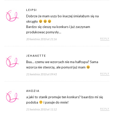
LEIPSI
Dobrze że mam uszy bo inaczej śmiałabym się na
okrągło
Bardzo się cieszę na konkurs i już zaczynam
produkowac pomysły…
REPLY
20 kwietnia 2010 at 21:16
JEHANETTE
Buu… czemu we wzorcach nie ma halfcupa? Sama
wzorca nie stworzę, ale pomysł już mam
REPLY
21 kwietnia 2010 at 09:43
ANDZIA
a jaki to stanik promuje ten konkurs? baardzo mi się
podoba
i pasuje do mnie!
REPLY
21 kwietnia 2010 at 11:12