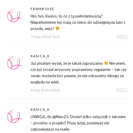
FRAMBOISE
Hm, hm, Kasico, to co z tą pełnoletnością?
Niepełnoletnie też mają co nieco do udźwignięcia tam z
przodu, więc?
REPLY
7 maja 2010 at 14:43
KASICA_K
Już pisałam wyżej, że je także zapraszamy
Nie wiem,
czy już został wrzucony poprawiony regulamin – tak czy
owak, możecie być pewne, że nie odrzucimy nikogo ze
względu na wiek.
REPLY
8 maja 2010 at 00:43
KASICA_K
UWAGA, do @fileo25: Dotarł tylko załącznik z tekstem
– prosimy o projekt! Piszę tutaj, ponieważ nie
odpowiadasz na maile.