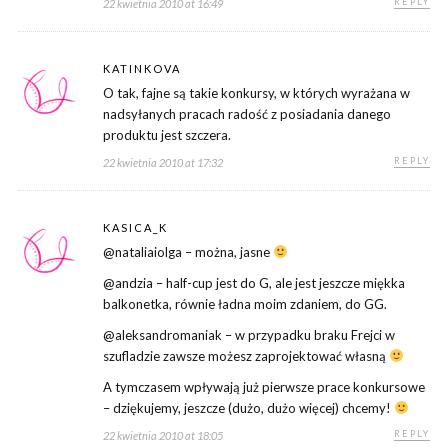
REPLY
22 kwietnia 2010 at 16:49
KATINKOVA
O tak, fajne są takie konkursy, w których wyrażana w
nadsyłanych pracach radość z posiadania danego
produktu jest szczera.
REPLY
22 kwietnia 2010 at 17:32
KASICA_K
@nataliaiolga – można, jasne
@andzia – half-cup jest do G, ale jest jeszcze miękka
balkonetka, równie ładna moim zdaniem, do GG.
@aleksandromaniak – w przypadku braku Frejci w
szufladzie zawsze możesz zaprojektować własną
A tymczasem wpływają już pierwsze prace konkursowe
– dziękujemy, jeszcze (dużo, dużo więcej) chcemy!
REPLY
22 kwietnia 2010 at 18:05