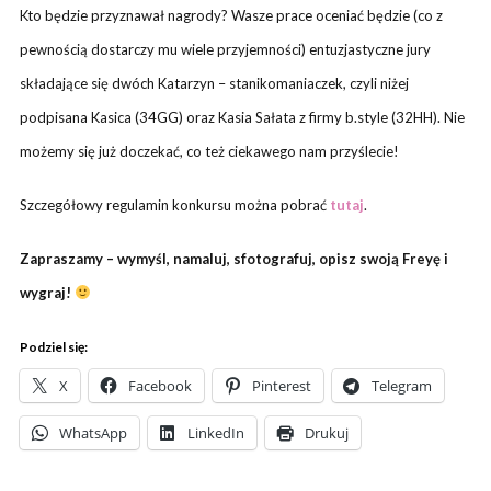
Kto będzie przyznawał nagrody? Wasze prace oceniać będzie (co z
pewnością dostarczy mu wiele przyjemności) entuzjastyczne jury
składające się dwóch Katarzyn – stanikomaniaczek, czyli niżej
podpisana Kasica (34GG) oraz Kasia Sałata z firmy
b.style (32HH)
. Nie
możemy się już doczekać, co też ciekawego nam przyślecie!
Szczegółowy regulamin konkursu można pobrać
tutaj
.
Zapraszamy – wymyśl, namaluj, sfotografuj, opisz swoją Freyę i
wygraj!
Podziel się:
X
Facebook
Pinterest
Telegram
WhatsApp
LinkedIn
Drukuj