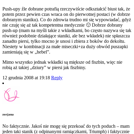
Push-upy źle dobrane potrafią rzeczywiście odkształcić biust tak, że
potem przez pewien czas wraca on do pierwotnej postaci (w dobrze
dobranym staniku). Co do zdrowia trudno mi się wypowiadać, gdyż
nie czuję się aż tak kompetentna medycznie 🙂 Dobrze dobrany
push-up (mam na myśli takie z wkładkami, bo często nazywa się tak
również podobnie działające staniki, ale bez wkładek) nie spłaszcza
zanadto piersi, tylko mocno je unosi i zbiera z boków do dekoltu.
Niestety w kombinacji za małe miseczki+za duży obwód puszapki
zamieniają się w „hebel”.
Mimo wszystko jednak wkładki są miększe od fiszbin, więc nie
robią aż takiej „dziury” w piersi jak fiszbiny.
12 grudnia 2008 at 19:18
Reply
zorjana
No faktycznie. Jakoś nie mogę się przekoać do tych poduch – mam
jeden taki stanik (z odpinanymi ramiączkami, Triumph) i faktycznie