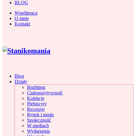
BLOG
Współpraca
O mnie
Kontakt
Blog
Działy
Brafitting
Ciałopozytywność
Kolekcje
Plebiscyty
Recenzje
Rynek i moda
Społeczność
W mediach
Wydarzenia