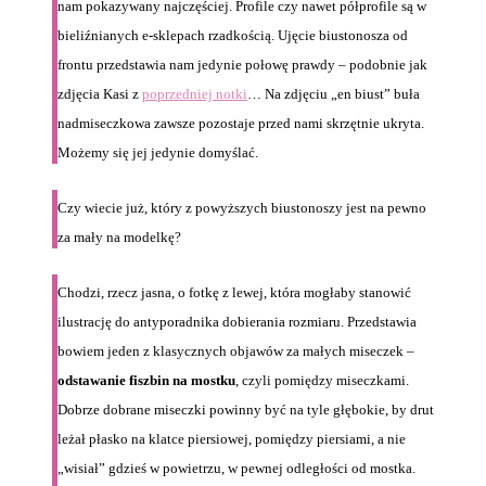
nam pokazywany najczęściej. Profile czy nawet półprofile są w
bieliźnianych e-sklepach rzadkością. Ujęcie biustonosza od
frontu przedstawia nam jedynie połowę prawdy – podobnie jak
zdjęcia Kasi z
poprzedniej notki
… Na zdjęciu „en biust” buła
nadmiseczkowa zawsze pozostaje przed nami skrzętnie ukryta.
Możemy się jej jedynie domyślać.
Czy wiecie już, który z powyższych biustonoszy jest na pewno
za mały na modelkę?
Chodzi, rzecz jasna, o fotkę z lewej, która mogłaby stanowić
ilustrację do antyporadnika dobierania rozmiaru. Przedstawia
bowiem jeden z klasycznych objawów za małych miseczek –
odstawanie fiszbin na mostku
, czyli pomiędzy miseczkami.
Dobrze dobrane miseczki powinny być na tyle głębokie, by drut
leżał płasko na klatce piersiowej, pomiędzy piersiami, a nie
„wisiał” gdzieś w powietrzu, w pewnej odległości od mostka.