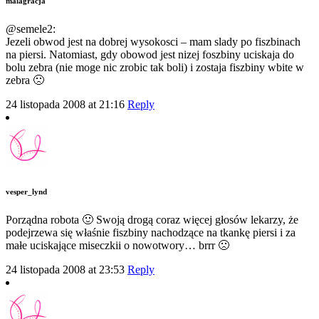
malagracja
@semele2:
Jezeli obwod jest na dobrej wysokosci – mam slady po fiszbinach
na piersi. Natomiast, gdy obowod jest nizej foszbiny uciskaja do
bolu zebra (nie moge nic zrobic tak boli) i zostaja fiszbiny wbite w
zebra 🙁
24 listopada 2008 at 21:16
Reply
vesper_lynd
Porządna robota 🙂 Swoją drogą coraz więcej głosów lekarzy, że
podejrzewa się właśnie fiszbiny nachodzące na tkankę piersi i za
małe uciskające miseczkii o nowotwory… brrr 🙁
24 listopada 2008 at 23:53
Reply