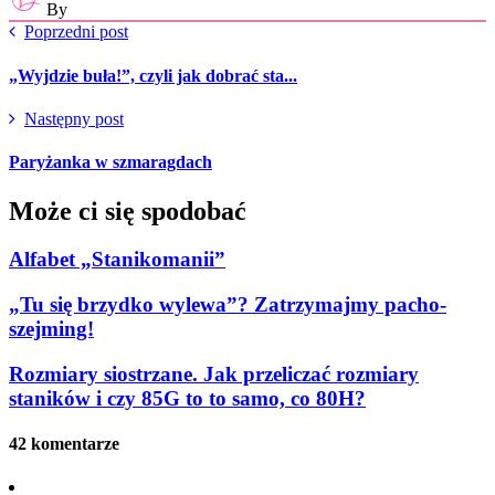
By
Poprzedni post
„Wyjdzie buła!”, czyli jak dobrać sta...
Następny post
Paryżanka w szmaragdach
Może ci się spodobać
Alfabet „Stanikomanii”
„Tu się brzydko wylewa”? Zatrzymajmy pacho-
szejming!
Rozmiary siostrzane. Jak przeliczać rozmiary
staników i czy 85G to to samo, co 80H?
42 komentarze