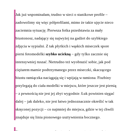
Jak już wspominałam, trudno w sieci o stanikowe profile –
zadowolimy się więc półprofilami, mimo że takie ujęcie nieco
zaciemnia sytuację. Pierwsza fotka przedstawia za mały
biustonosz, nadający się najwyżej na gadżet do szybkiego
zdjęcia w sypialni. Z tak płytkich i wąskich miseczek spore
piersi fotomodelki
szybko uciekną
– gdy tylko zacznie się
intensywniej ruszać. Nietrudno też wyobrazić sobie, jak pod
ciężarem marnie podtrzymanego przez miseczki, skaczącego
biustu ramiączka naciągają się i wpijają w ramiona. Fiszbiny
przylegają do ciała modelki w miejscu, które jeszcze jest piersią
– z pewnością nie jest jej zbyt wygodnie. Łuk powinien sięgać
dalej – jak daleko, nie jest łatwo jednoznacznie określić w tak
skręconej pozycji – co najmniej do miejsca, gdzie w tej chwili
znajduje się linia pionowego usztywnienia bocznego.