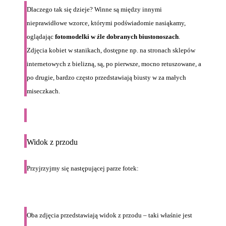
Dlaczego tak się dzieje? Winne są między innymi
nieprawidłowe wzorce, którymi podświadomie nasiąkamy,
oglądając
fotomodelki w źle dobranych biustonoszach
.
Zdjęcia kobiet w stanikach, dostępne np. na stronach sklepów
internetowych z bielizną, są, po pierwsze, mocno retuszowane, a
po drugie, bardzo często przedstawiają biusty w za małych
miseczkach.
Widok z przodu
Przyjrzyjmy się następującej parze fotek:
Oba zdjęcia przedstawiają widok z przodu – taki właśnie jest