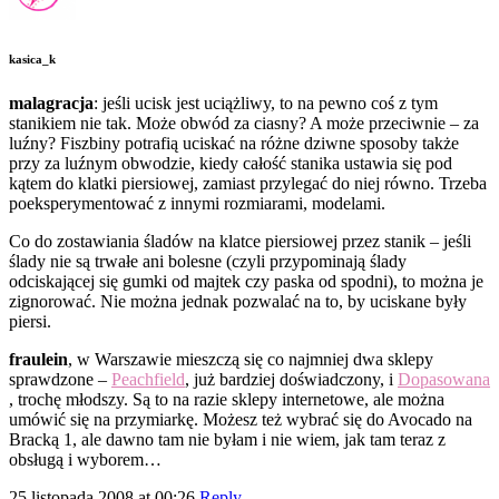
kasica_k
malagracja
: jeśli ucisk jest uciążliwy, to na pewno coś z tym
stanikiem nie tak. Może obwód za ciasny? A może przeciwnie – za
luźny? Fiszbiny potrafią uciskać na różne dziwne sposoby także
przy za luźnym obwodzie, kiedy całość stanika ustawia się pod
kątem do klatki piersiowej, zamiast przylegać do niej równo. Trzeba
poeksperymentować z innymi rozmiarami, modelami.
Co do zostawiania śladów na klatce piersiowej przez stanik – jeśli
ślady nie są trwałe ani bolesne (czyli przypominają ślady
odciskającej się gumki od majtek czy paska od spodni), to można je
zignorować. Nie można jednak pozwalać na to, by uciskane były
piersi.
fraulein
, w Warszawie mieszczą się co najmniej dwa sklepy
sprawdzone –
Peachfield
, już bardziej doświadczony, i
Dopasowana
, trochę młodszy. Są to na razie sklepy internetowe, ale można
umówić się na przymiarkę. Możesz też wybrać się do Avocado na
Bracką 1, ale dawno tam nie byłam i nie wiem, jak tam teraz z
obsługą i wyborem…
25 listopada 2008 at 00:26
Reply