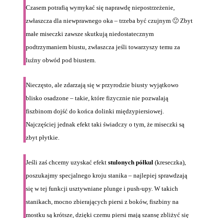
Czasem potrafią wymykać się naprawdę niepostrzeżenie,
zwłaszcza dla niewprawnego oka – trzeba być czujnym 🙂 Zbyt
małe miseczki zawsze skutkują niedostatecznym
podtrzymaniem biustu, zwłaszcza jeśli towarzyszy temu za
luźny obwód pod biustem.
Nieczęsto, ale zdarzają się w przyrodzie biusty wyjątkowo
blisko osadzone – takie, które fizycznie nie pozwalają
fiszbinom dojść do końca dolinki międzypiersiowej.
Najczęściej jednak efekt taki świadczy o tym, że miseczki są
zbyt płytkie.
Jeśli zaś chcemy uzyskać efekt
stulonych półkul
(kreseczka),
poszukajmy specjalnego kroju stanika – najlepiej sprawdzają
się w tej funkcji usztywniane plunge i push-upy. W takich
stanikach, mocno zbierających piersi z boków, fiszbiny na
mostku są krótsze, dzięki czemu piersi mają szansę zbliżyć się