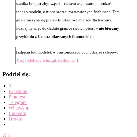
stanika łuk jest zbyt wąski – czasem więc warto poszukać
innego modelu, o nieco szerzej rozstawionych fiszbinach. Tam,
gdzie zaczyna się pierś – to właściwe miejsce dla fiszbiny.
Poznajmy więc dokładnie granice swoich piersi –
nie bierzmy
przykładu z źle ostanikowanych fotomodelek
.
[Zdjęcia fotomodelek w biustonoszach pochodzą ze sklepów:
Twoja Bielizna
,
Biust.pl
,
Bellissima
.]
Podziel się:
X
Facebook
Pinterest
Telegram
WhatsApp
LinkedIn
Drukuj