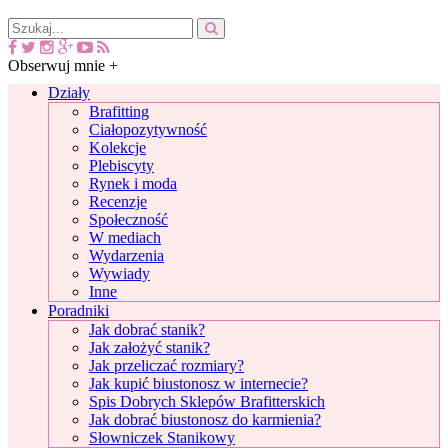
Obserwuj mnie +
Działy
Brafitting
Ciałopozytywność
Kolekcje
Plebiscyty
Rynek i moda
Recenzje
Społeczność
W mediach
Wydarzenia
Wywiady
Inne
Poradniki
Jak dobrać stanik?
Jak założyć stanik?
Jak przeliczać rozmiary?
Jak kupić biustonosz w internecie?
Spis Dobrych Sklepów Brafitterskich
Jak dobrać biustonosz do karmienia?
Słowniczek Stanikowy