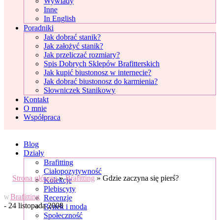
Wywiady
Inne
In English
Poradniki
Jak dobrać stanik?
Jak założyć stanik?
Jak przeliczać rozmiary?
Spis Dobrych Sklepów Brafitterskich
Jak kupić biustonosz w internecie?
Jak dobrać biustonosz do karmienia?
Słowniczek Stanikowy
Kontakt
O mnie
Współpraca
Blog
Działy
Brafitting
Ciałopozytywność
Strona główna
»
Brafitting
»
Gdzie zaczyna się pierś?
Kolekcje
Plebiscyty
Brafitting
Recenzje
W
- 24 listopada 2008
Rynek i moda
Społeczność