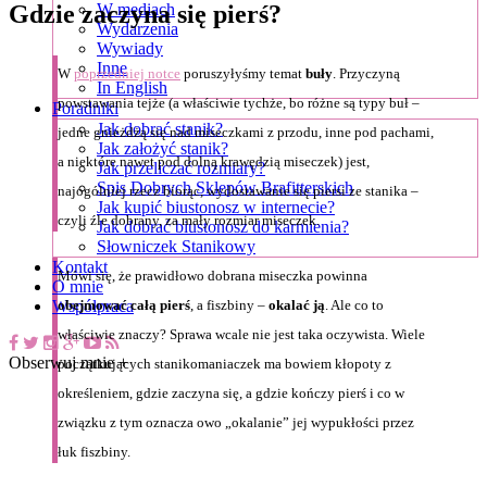
Gdzie zaczyna się pierś?
W mediach
Wydarzenia
Wywiady
Inne
W
poprzedniej notce
poruszyłyśmy temat
buły
. Przyczyną
In English
powstawania tejże (a właściwie tychże, bo różne są typy buł –
Poradniki
Jak dobrać stanik?
jedne gnieżdżą się nad miseczkami z przodu, inne pod pachami,
Jak założyć stanik?
a niektóre nawet pod dolną krawędzią miseczek) jest,
Jak przeliczać rozmiary?
Spis Dobrych Sklepów Brafitterskich
najogólniej rzecz biorąc, wydostawanie się piersi ze stanika –
Jak kupić biustonosz w internecie?
czyli źle dobrany, za mały rozmiar miseczek.
Jak dobrać biustonosz do karmienia?
Słowniczek Stanikowy
Kontakt
Mówi się, że prawidłowo dobrana miseczka powinna
O mnie
obejmować całą pierś
, a fiszbiny –
okalać ją
. Ale co to
Współpraca
właściwie znaczy? Sprawa wcale nie jest taka oczywista. Wiele
Obserwuj mnie +
początkujących stanikomaniaczek ma bowiem kłopoty z
określeniem, gdzie zaczyna się, a gdzie kończy pierś i co w
związku z tym oznacza owo „okalanie” jej wypukłości przez
łuk fiszbiny.