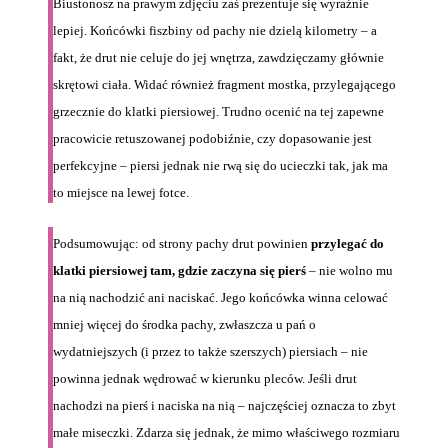
Biustonosz na prawym zdjęciu zaś prezentuje się wyraźnie
lepiej. Końcówki fiszbiny od pachy nie dzielą kilometry – a
fakt, że drut nie celuje do jej wnętrza, zawdzięczamy głównie
skrętowi ciała. Widać również fragment mostka, przylegającego
grzecznie do klatki piersiowej. Trudno ocenić na tej zapewne
pracowicie retuszowanej podobiźnie, czy dopasowanie jest
perfekcyjne – piersi jednak nie rwą się do ucieczki tak, jak ma
to miejsce na lewej fotce.
Podsumowując: od strony pachy drut powinien
przylegać do
klatki piersiowej tam, gdzie zaczyna się pierś
– nie wolno mu
na nią nachodzić ani naciskać. Jego końcówka winna celować
mniej więcej do środka pachy, zwłaszcza u pań o
wydatniejszych (i przez to także szerszych) piersiach – nie
powinna jednak wędrować w kierunku pleców. Jeśli drut
nachodzi na pierś i naciska na nią – najczęściej oznacza to zbyt
małe miseczki. Zdarza się jednak, że mimo właściwego rozmiaru