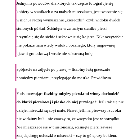
Jednym z powodów, dla których tak często fotografuje się
kobiety w stanikach o za małych miseczkach, jest tworzenie się
w nich, a raczej wymuszanie „kreseczki”, czyli widoku dwóch
stulonych półkul.
Ściśnięte
w za małym staniku piersi
przytulają się do siebie i seksownie się kojarzą. Nikt oczywiście
nie pokaże nam wtedy widoku bocznego, który najpewniej
ujawni groteskową i wcale nie seksowną bułę.
Spójrzcie na zdjęcie po prawej – fiszbiny leżą grzecznie
pomiędzy piersiami, przylegając do mostka. Prawidłowo.
Podsumowując:
fiszbiny między piersiami winny dochodzić
do klatki piersiowej i płasko do niej przylegać
. Jeśli tak się nie
dzieje, miseczki są zbyt małe. Nawet jeśli na pierwszy rzut oka
nie widzimy buł – nie znaczy to, że wszystko jest w porządku.
Nie mieszczące się w biustonoszu, ściśnięte piersi zawsze
znajdą drogę ucieczki z miseczki – czy to górą, czy bokiem.