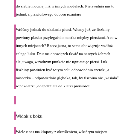
do siebie mocniej niż w innych modelach. Nie zwalnia nas to
jednak z prawidłowego doboru rozmiaru!
Wróćmy jednak do okalania piersi. Wiemy już, że fiszbiny
powinny płasko przylegać do mostka między piersiami. A co w
innych miejscach? Rzecz jasna, to samo obowiązuje wzdłuż
całego łuku. Drut ma obowiązek tkwić na naszych żebrach –
ale, uwaga, w żadnym punkcie nie ugniatając piersi. Łuk
fiszbiny powinien być w tym celu odpowiednio szeroki, a
miseczka – odpowiednio głęboka, tak, by fiszbina nie „wisiała”
w powietrzu, odepchnieta od klatki piersiowej.
Widok z boku
Wiele z nas ma kłopoty z określeniem, w którym miejscu