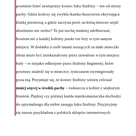
powinien leżeć zewnętrzny koniec łuku fiszbiny – ten od strony
pachy. Gdzie kończy się zwykła tkanka tłuszczowa okrywająca
klatkę piersiową, a gdzie zaczyna pierś, na którą drutowi wejść
absolutnie nie wolno? To już trochę trudniej zdefiniować,
bowiem nie u każdej kobiety punkt ten leży w tym samym
miejscu. W dodatku u osób latami noszących za małe miseczki
obraz może być zniekształcony przez utrwalone w tym miejscu
buły – te niejako odkrojone przez fiszbiny fragmenty, które
powinny znaleźć się w miseczce, tymczasem wyemigrowały
poza nią. Przyjmuje się, że koniec fiszbiny winien celować
mniej więcej w środek pachy
– zwłaszcza u kobiet z większym
biustem. Prędzej czy później każda stanikomaniaczka dochodzi
do optymalnego dla siebie zasięgu łuku fiszbiny. Przyjrzyjmy
się znowu przykładom z polskich sklepów internetowych: