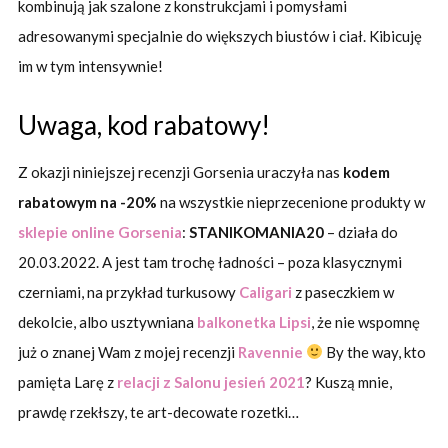
kombinują jak szalone z konstrukcjami i pomysłami
adresowanymi specjalnie do większych biustów i ciał. Kibicuję
im w tym intensywnie!
Uwaga, kod rabatowy!
Z okazji niniejszej recenzji Gorsenia uraczyła nas
kodem
rabatowym na -20%
na wszystkie nieprzecenione produkty w
sklepie online Gorsenia
:
STANIKOMANIA20
– działa do
20.03.2022. A jest tam trochę ładności – poza klasycznymi
czerniami, na przykład turkusowy
Caligari
z paseczkiem w
dekolcie, albo usztywniana
balkonetka Lipsi
, że nie wspomnę
już o znanej Wam z mojej recenzji
Ravennie
By the way, kto
pamięta Larę z
relacji z Salonu jesień 2021
? Kuszą mnie,
prawdę rzekłszy, te art-decowate rozetki…