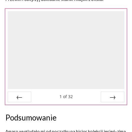
1
of
32
Prev
Next
Podsumowanie
Amaro wyglądało mi od początku na hicior kolekcji jesień-zima