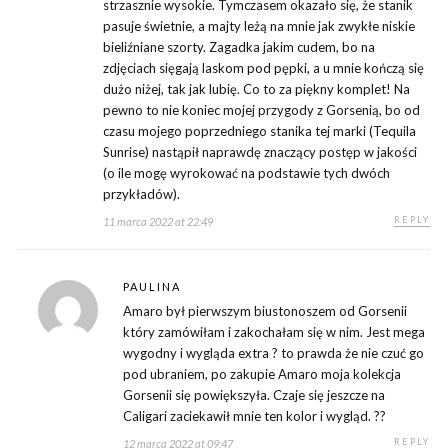
strzasznie wysokie. Tymczasem okazało się, że stanik
pasuje świetnie, a majty leżą na mnie jak zwykłe niskie
bieliźniane szorty. Zagadka jakim cudem, bo na
zdjęciach sięgają laskom pod pępki, a u mnie kończą się
dużo niżej, tak jak lubię. Co to za piękny komplet! Na
pewno to nie koniec mojej przygody z Gorsenią, bo od
czasu mojego poprzedniego stanika tej marki (Tequila
Sunrise) nastąpił naprawdę znaczący postęp w jakości
(o ile mogę wyrokować na podstawie tych dwóch
przykładów).
REPLY
11 marca 2022 at 22:49
PAULINA
Amaro był pierwszym biustonoszem od Gorsenii
który zamówiłam i zakochałam się w nim. Jest mega
wygodny i wygląda extra ? to prawda że nie czuć go
pod ubraniem, po zakupie Amaro moja kolekcja
Gorsenii się powiększyła. Czaje się jeszcze na
Caligari zaciekawił mnie ten kolor i wygląd. ??
REPLY
12 marca 2022 at 09:47