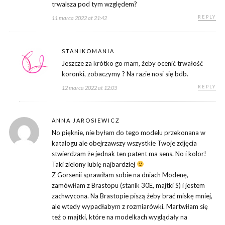
trwalsza pod tym względem?
REPLY
11 marca 2022 at 21:42
STANIKOMANIA
Jeszcze za krótko go mam, żeby ocenić trwałość
koronki, zobaczymy ? Na razie nosi się bdb.
REPLY
12 marca 2022 at 12:03
ANNA JAROSIEWICZ
No pięknie, nie byłam do tego modelu przekonana w
katalogu ale obejrzawszy wszystkie Twoje zdjęcia
stwierdzam że jednak ten patent ma sens. No i kolor!
Taki zielony lubię najbardziej
Z Gorsenii sprawiłam sobie na dniach Modenę,
zamówiłam z Brastopu (stanik 30E, majtki S) i jestem
zachwycona. Na Brastopie piszą żeby brać miskę mniej,
ale wtedy wypadłabym z rozmiarówki. Martwiłam się
też o majtki, które na modelkach wyglądały na