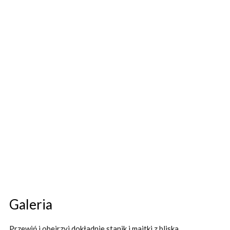
Galeria
Przewiń i obejrzyj dokładnie stanik i majtki z bliska.