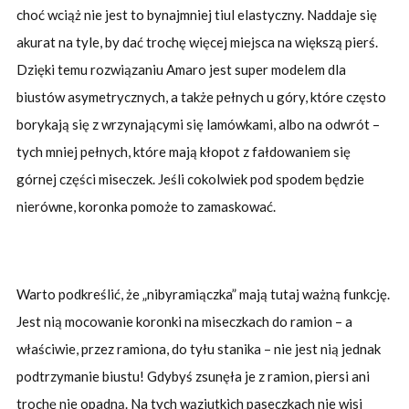
choć wciąż nie jest to bynajmniej tiul elastyczny. Naddaje się
akurat na tyle, by dać trochę więcej miejsca na większą pierś.
Dzięki temu rozwiązaniu Amaro jest super modelem dla
biustów asymetrycznych, a także pełnych u góry, które często
borykają się z wrzynającymi się lamówkami, albo na odwrót –
tych mniej pełnych, które mają kłopot z fałdowaniem się
górnej części miseczek. Jeśli cokolwiek pod spodem będzie
nierówne, koronka pomoże to zamaskować.
Warto podkreślić, że „nibyramiączka” mają tutaj ważną funkcję.
Jest nią mocowanie koronki na miseczkach do ramion – a
właściwie, przez ramiona, do tyłu stanika – nie jest nią jednak
podtrzymanie biustu! Gdybyś zsunęła je z ramion, piersi ani
trochę nie opadną. Na tych wąziutkich paseczkach nie wisi