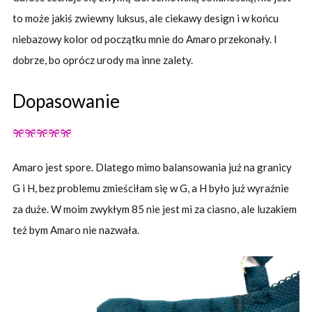
to może jakiś zwiewny luksus, ale ciekawy design i w końcu
niebazowy kolor od początku mnie do Amaro przekonały. I
dobrze, bo oprócz urody ma inne zalety.
Dopasowanie
Amaro jest spore. Dlatego mimo balansowania już na granicy
G i H, bez problemu zmieściłam się w G, a H było już wyraźnie
za duże. W moim zwykłym 85 nie jest mi za ciasno, ale luzakiem
też bym Amaro nie nazwała.