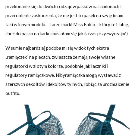
przekonanie się do dwóch rodzajów pasków na ramionach i
przerobienie zaskoczenia, że nie jest to pasek na szyję (mam
taki w innym modelu – Larze marki Miss Fabio – który też lubię,
choć do paska na karku musiałam się jakiś czas przyzwyczajać).
W sumie najbardziej podoba mi się widok tych ekstra
„ramiączek” na plecach, zwłaszcza że mają swoje własne
regulatorki w złotym kolorze, podobnie jak łaczniki i
regulatory ramiączkowe. Nibyramiączka mogą wystawać z
szerszych dekoltów i dekoltów tylnych, robiąc za urozmaicenie
outfitu.