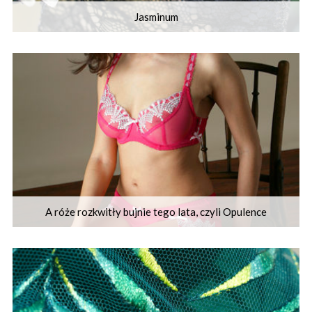
Jasminum
A róże rozkwitły bujnie tego lata, czyli Opulence