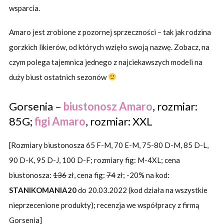
wsparcia.
Amaro jest zrobione z pozornej sprzeczności – tak jak rodzina
gorzkich likierów, od których wzięło swoją nazwę. Zobacz, na
czym polega tajemnica jednego z najciekawszych modeli na
duży biust ostatnich sezonów
Gorsenia –
biustonosz Amaro
, rozmiar:
85G;
figi Amaro
, rozmiar: XXL
[Rozmiary biustonosza 65 F-M, 70 E-M, 75-80 D-M, 85 D-L,
90 D-K, 95 D-J, 100 D-F; rozmiary fig: M-4XL; cena
biustonosza:
136
zł, cena fig:
74
zł; -20% na kod:
STANIKOMANIA20
do 20.03.2022 (kod działa na wszystkie
nieprzecenione produkty); recenzja we współpracy z firmą
Gorsenia]