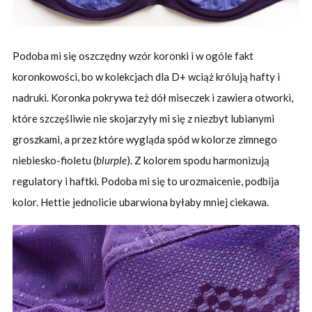
Podoba mi się oszczędny wzór koronki i w ogóle fakt
koronkowości, bo w kolekcjach dla D+ wciąż królują hafty i
nadruki. Koronka pokrywa też dół miseczek i zawiera otworki,
które szczęśliwie nie skojarzyły mi się z niezbyt lubianymi
groszkami, a przez które wygląda spód w kolorze zimnego
niebiesko-fioletu (
blurple
). Z kolorem spodu harmonizują
regulatory i haftki. Podoba mi się to urozmaicenie, podbija
kolor. Hettie jednolicie ubarwiona byłaby mniej ciekawa.