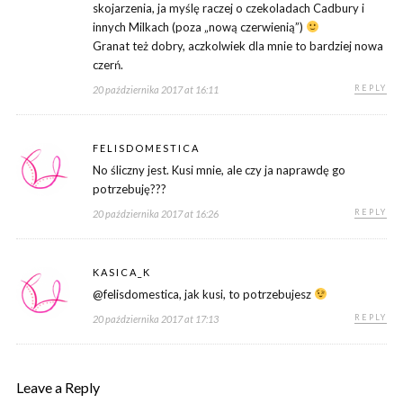
skojarzenia, ja myślę raczej o czekoladach Cadbury i
innych Milkach (poza „nową czerwienią”)
Granat też dobry, aczkolwiek dla mnie to bardziej nowa
czerń.
REPLY
20 października 2017 at 16:11
FELISDOMESTICA
No śliczny jest. Kusi mnie, ale czy ja naprawdę go
potrzebuję???
REPLY
20 października 2017 at 16:26
KASICA_K
@felisdomestica, jak kusi, to potrzebujesz
REPLY
20 października 2017 at 17:13
Leave a Reply