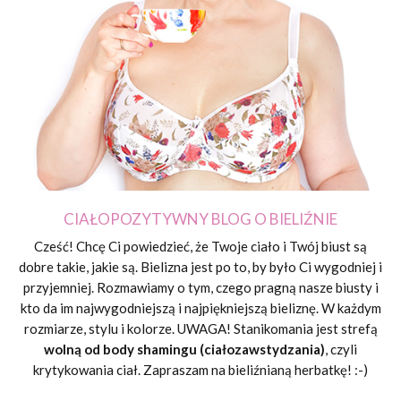
CIAŁOPOZYTYWNY BLOG O BIELIŹNIE
Cześć! Chcę Ci powiedzieć, że Twoje ciało i Twój biust są
dobre takie, jakie są. Bielizna jest po to, by było Ci wygodniej i
przyjemniej. Rozmawiamy o tym, czego pragną nasze biusty i
kto da im najwygodniejszą i najpiękniejszą bieliznę. W każdym
rozmiarze, stylu i kolorze. UWAGA! Stanikomania jest strefą
wolną od body shamingu (ciałozawstydzania)
, czyli
krytykowania ciał. Zapraszam na bieliźnianą herbatkę! :-)