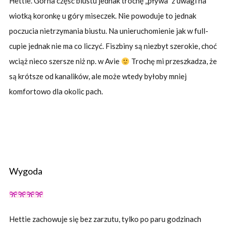
Hettie. Górna część biustu jednak trochę „pływa” z uwagi na
wiotką koronkę u góry miseczek. Nie powoduje to jednak
poczucia nietrzymania biustu. Na unieruchomienie jak w full-
cupie jednak nie ma co liczyć. Fiszbiny są niezbyt szerokie, choć
wciąż nieco szersze niż np. w Avie
Trochę mi przeszkadza, że
są krótsze od kanalików, ale może wtedy byłoby mniej
komfortowo dla okolic pach.
Wygoda
Hettie zachowuje się bez zarzutu, tylko po paru godzinach