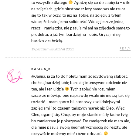
to wszystko dlatego
Zgodzę się co do zapięcia – o ile
na zdjęciach, gdzie biustonosz leży samopas nie rzuca
się to tak w oczy, to już na Tobie, na zdjęciu z tyłem
widać, że brakuje mu solidności. Widzę jeszcze jedną
rzecz – ramiączka, nie pasują mi ani na zdjęciach samego
produktu, a już tym bardziej na Tobie. Gryzą mi się
bardzo z całością.
REPLY
19 października 2017 at 23:21
KASICA_K
@Jagna, ja za to do fioletu mam zdecydowaną słabość,
choć najbardziej lubię bardziej intensywne odcienie niż
ten, ale i ten ujdzie
Tych zapięć nie rozumiem
szczerze mówiąc, one naprawdę wcale nie muszą tak się
rozłazić – mam sporo biustonoszy z solidniejszymi
zapięciami i to czasem tańszych marek niż Cleo. Więc
Cleo, ogarnij się. Chcę, by moje staniki miały ładne tyły,
bo zamierzam je pokazywać. Do ramiączek nie mam ale,
dla mnie pasują swoją geometrycznością do reszty, ale
oczywiście możemy mieć różne odczucia