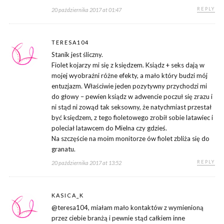
REPLY
20 października 2017 at 01:47
TERESA104
Stanik jest śliczny.
Fiolet kojarzy mi się z księdzem. Ksiądz + seks dają w
mojej wyobraźni różne efekty, a mało który budzi mój
entuzjazm. Właściwie jeden pozytywny przychodzi mi
do głowy – pewien ksiądz w adwencie poczuł się zrazu i
ni stąd ni zowąd tak seksowny, że natychmiast przestał
być księdzem, z tego fioletowego zrobił sobie latawiec i
poleciał latawcem do Mielna czy gdzieś.
Na szczęście na moim monitorze ów fiolet zbliża się do
granatu.
REPLY
20 października 2017 at 13:52
KASICA_K
@teresa104, miałam mało kontaktów z wymienioną
przez ciebie branżą i pewnie stąd całkiem inne