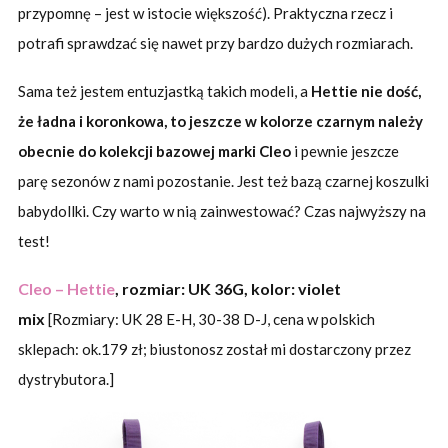
przypomnę – jest w istocie większość). Praktyczna rzecz i
potrafi sprawdzać się nawet przy bardzo dużych rozmiarach.
Sama też jestem entuzjastką takich modeli, a
Hettie nie dość,
że ładna i koronkowa, to jeszcze w kolorze czarnym należy
obecnie do kolekcji bazowej marki Cleo
i pewnie jeszcze
parę sezonów z nami pozostanie. Jest też bazą czarnej koszulki
babydollki. Czy warto w nią zainwestować? Czas najwyższy na
test!
Cleo – Hettie
, rozmiar: UK 36G, kolor: violet
mix
[Rozmiary: UK 28 E-H, 30-38 D-J, cena w polskich
sklepach: ok.179 zł; biustonosz został mi dostarczony przez
dystrybutora.]