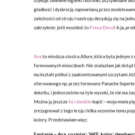
szykuje zwiewne mgiełki i koronki, usztywniane sko
gładkość i dyskrecję zapewnianą przez modelowane
zależności od stroju i nastroju decydują się na jed
zakrzyknie: jeśli
moulded
, to
Freya Deco
! A ja, prz
Ava
to młodsza siostra Allure, która była jednym z
formowanych miseczkach. Nie znalazłam jak dotąd l
mu kształt półkul z zaakcentowanymi szczytami, k
oferowanego np. przez formowce Panache Superbra.
dekoltu, i jednocześnie na tyle wysoki, że nie ma 
Można ją jeszcze
tu i ówdzie
kupić – moja miała p
zrezygnował z tego kroju i kilka sezonów temu poj
kolory. Przedstawiam więc:
Fantasie – Ava, rozmiar: 36FF, kolor: dewber