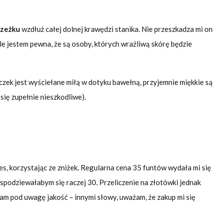
rzeżku
wzdłuż całej dolnej krawędzi stanika. Nie przeszkadza mi on
ale jestem pewna, że są osoby, których wrażliwą skórę będzie
zek jest wyściełane miłą w dotyku bawełną, przyjemnie miękkie są
 się zupełnie nieszkodliwe).
s, korzystając ze zniżek. Regularna cena 35 funtów wydała mi się
odziewałabym się raczej 30. Przeliczenie na złotówki jednak
łam pod uwagę jakość – innymi słowy, uważam, że zakup mi się