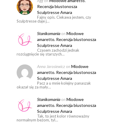
Miodowe amaretto.
Agg
on
Recenzja biustonosza
Sculptresse Amara
Fajny opis. Ciekawa jestem, czy
Sculptresse daje j…
Stanikomania
Miodowe
on
amaretto. Recenzja biustonosza
Sculptresse Amara
Czasem zachodzi jednak
rozciągnięcie się starszych…
Miodowe
Anna Jarosiewicz
on
amaretto. Recenzja biustonosza
Sculptresse Amara
Pacz a u mnie kolejny panaszak
okazał się za mały…
Stanikomania
Miodowe
on
amaretto. Recenzja biustonosza
Sculptresse Amara
Tak, to jest kolor równoważny
normalnym beżom, tyl…