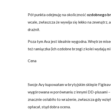
Pół punkta odejmuję na okoliczność
ozdobnego b
wcale, zwłaszcza że wywija się lekko na zewnątrz, 
drażnił.
Poza tym Ava jest idealnie wygodna. Wnętrze misec
też ramiączka (ich ozdobne brzegi z kolei wydają mi
Cena
Swoje Avy kupowałam w brytyjskim sklepie Figleave
wygórowana w porównaniu z innymi DD-plusami – sp
znacznie osłabiło to wrażenie, zwłaszcza gdy wzię
opłacał, stąd dobra ocena.