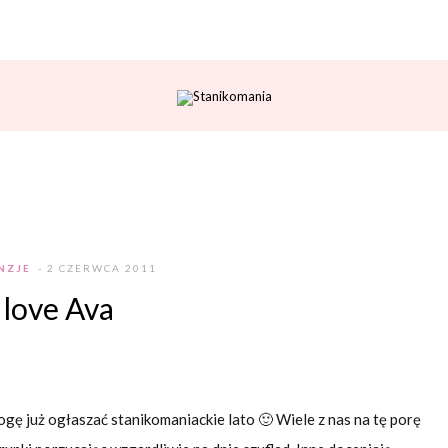
NZJE
- 2 CZERWCA 2011
I love Ava
gę już ogłaszać stanikomaniackie lato 🙂 Wiele z nas na tę porę