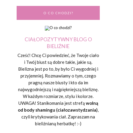
O CO CHODZI?
CIAŁOPOZYTYWNY BLOG O
BIELIŹNIE
Cześć! Chcę Ci powiedzieć, że Twoje ciało
i Twój biust są dobre takie, jakie są.
Bielizna jest po to, by było Ci wygodniej i
przyjemniej. Rozmawiamy o tym, czego
pragną nasze biusty i kto da im
najwygodniejszą i najpiękniejszą bieliznę.
W każdym rozmiarze, stylu i kolorze.
UWAGA! Stanikomania jest strefą
wolną
od body shamingu (ciałozawstydzania)
,
czyli krytykowania ciał. Zapraszam na
bieliźnianą herbatkę! :-)