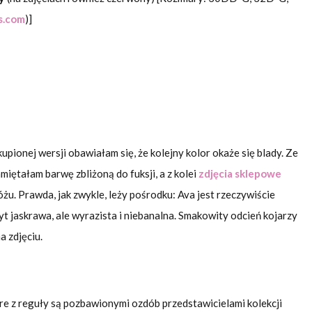
s.com
)]
pionej wersji obawiałam się, że kolejny kolor okaże się blady. Ze
iętałam barwę zbliżoną do fuksji, a z kolei
zdjęcia sklepowe
u. Prawda, jak zwykle, leży pośrodku: Ava jest rzeczywiście
t jaskrawa, ale wyrazista i niebanalna. Smakowity odcień kojarzy
a zdjęciu.
re z reguły są pozbawionymi ozdób przedstawicielami kolekcji