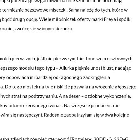
rupki porzucając wzgardliwie na dnie szuflad. Inne doceniają
 termicznie bezszwowe miseczki. Sama należę do tych, które w
ną bądź drugą opcję. Wiele miłośniczek oferty marki Freya i spółki
ekornie, zwrócę się w innym kierunku.
 moich pierwszych, jeśli nie pierwszym, biustonoszem o sztywnych
epszego modelu tego typu – Allurka pięknie unosi biust, nadając
tóry odpowiada mi bardziej od łagodnego zaokrąglenia
 Do tego mostek na tyle niski, że pozwala na włożenie głębszego
żadnych strat na podtrzymaniu. A na deser – ozdobne wykończenie.
iękny odcień czerwonego wina… Na szczęście producent nie
awiła się następczyni. Radośnie zaopatrzyłam się w dwa kolejne
ry
(na zdjęciach również czerwony) [Rozmiary: 30DD-G, 32D-G,