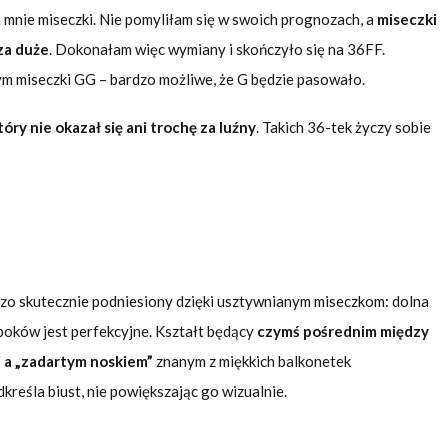
 mnie miseczki. Nie pomyliłam się w swoich prognozach, a
miseczki
za duże
. Dokonałam więc wymiany i skończyło się na 36FF.
m miseczki GG – bardzo możliwe, że G będzie pasowało.
ry nie okazał się ani trochę za luźny
. Takich 36-tek życzy sobie
dzo skutecznie podniesiony dzięki usztywnianym miseczkom: dolna
 boków jest perfekcyjne. Kształt będący
czymś pośrednim między
 a „zadartym noskiem”
znanym z miękkich balkonetek
reśla biust, nie powiększając go wizualnie.