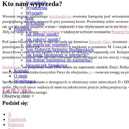
Kto nam wyprzeda?
W mediach
Wydarzenia
Wywiady
Wzorem mojego ulubionego
knickersbloga
otwieram kategorię pod wezwaniem B
Inne
przeglądania sklepów netowych przy porannej kawie. Powiedzmy sobie szczerze: 
In English
tak coś dla siebie znajdzie, a teraz – większość z nas chyba nawet na to nie l
Poradniki
30J), toż samo w wersji
czekoladowej
i większym wyborze rozmiarów,
Panache La
Jak dobrać stanik?
Jak założyć stanik?
Pod jasne bluzeczki za to w sam raz nada się kremowa
Panache Daisy
(rozmiary 
Jak przeliczać rozmiary?
przeelegancki staniczek,
Fantasie Kasbah
, z majtkami w rozmiarze M. Cena jak 
Spis Dobrych Sklepów Brafitterskich
dwucyfrowa cena za ten model, i to prosto ze sklepu, to naprawdę coś. Kolejn
Jak kupić biustonosz w internecie?
posiadaczce rozmiaru 34F, ale zdecydowanie warto się skusić na ten uroczy i wyg
Jak dobrać biustonosz do karmienia?
Słowniczek Stanikowy
Intimo4you
zaś proponuje nam 10% rabatu na najnowsze modele Freyi: Pollyanna
Kontakt
rzeczywiście świeżutka (wszystkie Freye do obejrzenia
tu
– zwracam uwagę na pi
O mnie
Współpraca
Specjalnie nie wspominam o dostępnych w obniżonej cenie miseczkach D i DD – 
siebie. Dla tych nieco większych mam na zakończenie jeszcze jedną propozycję
dalszy bez wątpienia nastąpi.
Obserwuj mnie +
Podziel się:
X
Facebook
Pinterest