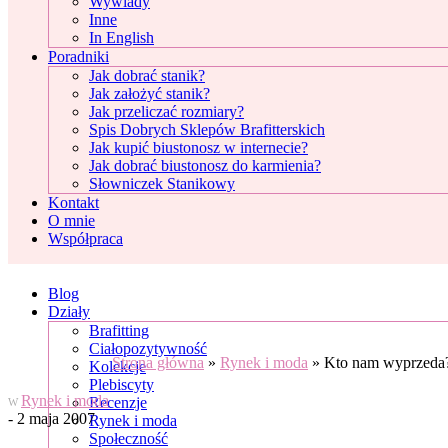
Wywiady
Inne
In English
Poradniki
Jak dobrać stanik?
Jak założyć stanik?
Jak przeliczać rozmiary?
Spis Dobrych Sklepów Brafitterskich
Jak kupić biustonosz w internecie?
Jak dobrać biustonosz do karmienia?
Słowniczek Stanikowy
Kontakt
O mnie
Współpraca
Blog
Działy
Brafitting
Ciałopozytywność
Strona główna
»
Rynek i moda
»
Kto nam wyprzeda
Kolekcje
Plebiscyty
Rynek i moda
Recenzje
W
- 2 maja 2007
Rynek i moda
Społeczność