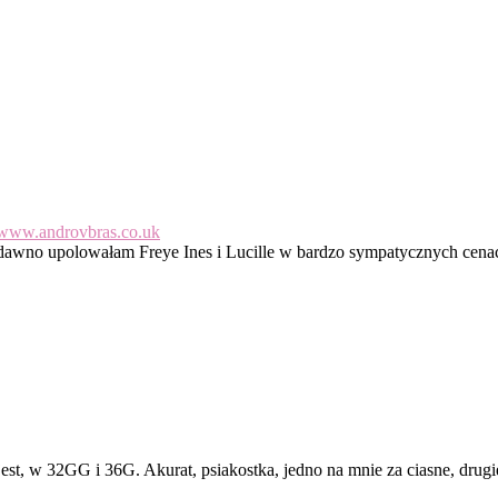
//www.androvbras.co.uk
edawno upolowałam Freye Ines i Lucille w bardzo sympatycznych cena
e jest, w 32GG i 36G. Akurat, psiakostka, jedno na mnie za ciasne, dru