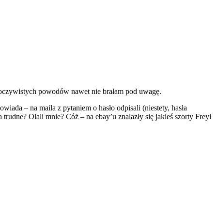
 z oczywistych powodów nawet nie brałam pod uwagę.
powiada – na maila z pytaniem o hasło odpisali (niestety, hasła
rudne? Olali mnie? Cóż – na ebay’u znalazły się jakieś szorty Freyi