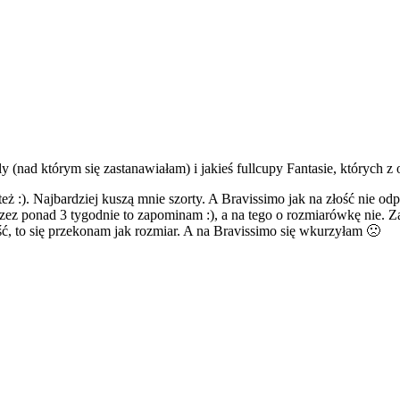
 (nad którym się zastanawiałam) i jakieś fullcupy Fantasie, których
 też :). Najbardziej kuszą mnie szorty. A Bravissimo jak na złość nie od
z ponad 3 tygodnie to zapominam :), a na tego o rozmiarówkę nie. Za t
ć, to się przekonam jak rozmiar. A na Bravissimo się wkurzyłam 🙁