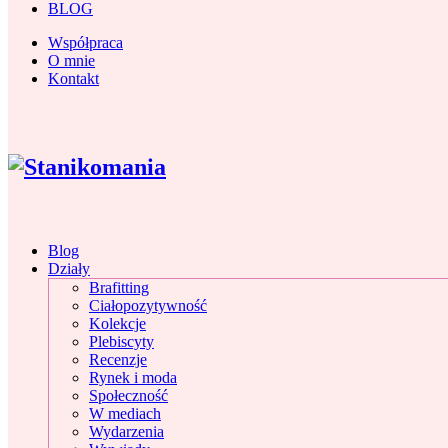
BLOG
Współpraca
O mnie
Kontakt
Blog
Działy
Brafitting
Ciałopozytywność
Kolekcje
Plebiscyty
Recenzje
Rynek i moda
Społeczność
W mediach
Wydarzenia