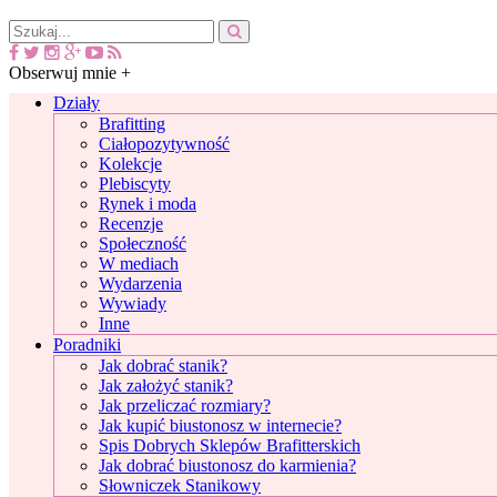
Obserwuj mnie +
Działy
Brafitting
Ciałopozytywność
Kolekcje
Plebiscyty
Rynek i moda
Recenzje
Społeczność
W mediach
Wydarzenia
Wywiady
Inne
Poradniki
Jak dobrać stanik?
Jak założyć stanik?
Jak przeliczać rozmiary?
Jak kupić biustonosz w internecie?
Spis Dobrych Sklepów Brafitterskich
Jak dobrać biustonosz do karmienia?
Słowniczek Stanikowy