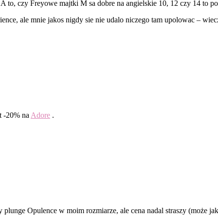
. A to, czy Freyowe majtki M sa dobre na angielskie 10, 12 czy 14 to p
nce, ale mnie jakos nigdy sie nie udalo niczego tam upolowac – wieczny
st -20% na
Adore
.
ny plunge Opulence w moim rozmiarze, ale cena nadal straszy (może 