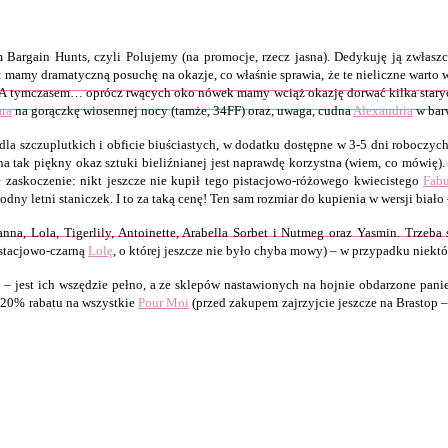
argain Hunts, czyli Polujemy (na promocje, rzecz jasna). Dedykuję ją zwłaszc
mamy dramatyczną posuchę na okazje, co właśnie sprawia, że te nieliczne warto w
iczy. A tymczasem… oprócz rwących oko nówek mamy wciąż okazję dorwać kilka stary
ra
na gorączkę wiosennej nocy (tamże, 34FF) oraz, uwaga, cudna
Alexandria
w barw
dla szczuplutkich i obficie biuściastych, w dodatku dostępne w 3-5 dni roboczych
na tak piękny okaz sztuki bieliźnianej jest naprawdę korzystna (wiem, co mówię)
e zaskoczenie: nikt jeszcze nie kupił tego pistacjowo-różowego kwiecistego
Fabu
odny letni staniczek. I to za taką cenę! Ten sam rozmiar do kupienia w wersji biał
, Lola, Tigerlily, Antoinette, Arabella Sorbet i Nutmeg oraz Yasmin. Trzeba s
stacjowo-czarną
Lolę
, o której jeszcze nie było chyba mowy) – w przypadku niektó
jest ich wszędzie pełno, a ze sklepów nastawionych na hojnie obdarzone panie z
 -20% rabatu na wszystkie
Pour Moi
(przed zakupem zajrzyjcie jeszcze na Brastop –