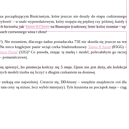
za początkującym Biuściastym, które jeszcze nie doszły do etapu codziennego
yłowić – w szale wyprzedażowym, który rozpęta się prędzej czy później, każdy i
ch hiciorów, jak
Tango II Cherry
na Brastopie (cudowny, letni kolor, rozmiar – np.
ach czerwonego wina i złota!
!). Nie rozumiem, dlaczego żadna posiadaczka 75E nie skusiła się jeszcze na ten
. Na nieco krąglejsze panie wciąż czeka bladoturkusowy
Tango II Azure
(85GG) –
luos Floral
(32G)? Co prawda, znając tę markę i model, polecałabym go raczej
o – pomarańczowej.
ię spieszyć, bo promocja kończy się 5 maja. Upust nie jest duży, ale kolekcja
rych modeli trzeba się liczyć z długim czekaniem na dostawę.
nikają one najwolniej. Cieszcie się, DD-biusty – wszędzie znajdziecie coś dla
 tam ceny są niższe, lecz wybór mniejszy). Tyle kuszenia na początek maja – ciąg