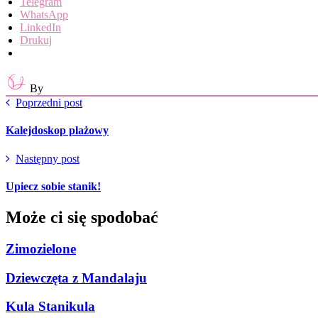
Telegram
WhatsApp
LinkedIn
Drukuj
By
Poprzedni post
Kalejdoskop plażowy
Następny post
Upiecz sobie stanik!
Może ci się spodobać
Zimozielone
Dziewczęta z Mandalaju
Kula Stanikula