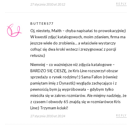
REPLY
27 stycznia 2010 at 20:12
BUTTERS77
Oj, niestety, Maith – chyba napisałaś to prowokacyjnie;)
W kwestii zdjęć katalogowych, moim zdaniem, firma ma
jeszcze wiele do zrobienia… a właściwie wystarczy
cofnąć się dwa kroki wstecz i zrezygnować z porcji
retuszu;)
Niemniej – co ważniejsze niż zdjęcia katalogowe –
BARDZO SIĘ CIESZĘ, że Kris Line rozszerzył obszar
sprzedaży o rynek rodzimy!:) Sama Fallon (również
pamiętam imię z Dynastii;) wygląda zachęcająco i z
pewnością bym ją wypróbowała – gdybym tylko
mieściła się w zakres rozmiarów. Ale miejmy nadzieję, że
z czasem i obwody 65 znajdą się w rozmiarówce Kris
Line:) Trzymam kciuki!
REPLY
27 stycznia 2010 at 20:24