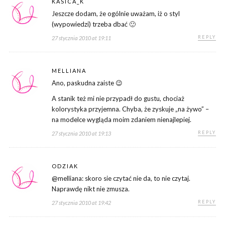
KASICA_K
Jeszcze dodam, że ogólnie uważam, iż o styl
(wypowiedzi) trzeba dbać 🙂
REPLY
27 stycznia 2010 at 19:11
MELLIANA
Ano, paskudna zaiste 😉
A stanik też mi nie przypadł do gustu, chociaż
kolorystyka przyjemna. Chyba, że zyskuje „na żywo” –
na modelce wygląda moim zdaniem nienajlepiej.
REPLY
27 stycznia 2010 at 19:13
ODZIAK
@melliana: skoro sie czytać nie da, to nie czytaj.
Naprawdę nikt nie zmusza.
REPLY
27 stycznia 2010 at 19:42