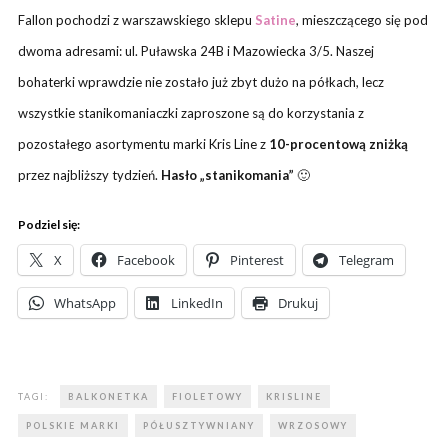
Fallon pochodzi z warszawskiego sklepu
Satine
, mieszczącego się pod
dwoma adresami: ul. Puławska 24B i Mazowiecka 3/5. Naszej
bohaterki wprawdzie nie zostało już zbyt dużo na półkach, lecz
wszystkie stanikomaniaczki zaproszone są do korzystania z
pozostałego asortymentu marki Kris Line z
10-procentową zniżką
przez najbliższy tydzień.
Hasło „stanikomania”
🙂
Podziel się:
X
Facebook
Pinterest
Telegram
WhatsApp
LinkedIn
Drukuj
TAGI:
BALKONETKA
FIOLETOWY
KRISLINE
POLSKIE MARKI
PÓŁUSZTYWNIANY
WRZOSOWY