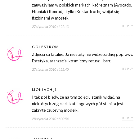
zauważyłam w polskich markach, które znam (Avocado,
Effuniak i Konrad). Tylko Kostar trochę wbijał się
fiszbinami w mostek.
REPLY
27 stycznia 2010 at 22:13
GOLFSTROM
Zdjecia sa fatalne. Ja niestety nie widze zadnej poprawy.
Estetyka, aranzacja, kosmiczny retusz… brrr.
REPLY
27 stycznia 2010 at 22:40
MONIACH_1
I tak pół biedy, że na tym zdjęciu stanik widać. na
niektórych zdjęciach katalogowych pół stanika jest
zakryte czupryną modelki…
REPLY
28 stycznia 2010 at 00:54
JOANNA_FF