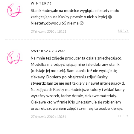
WINTER76
Stanik ładny,ale na modelce wygląda niestety mało
zachęcająco-na Kasicy pewnie o niebo lepiej 😉
Niestety,obwodu 65 nie ma 🙁
REPLY
27 stycznia 2010 at 20:31
SWIERSZCZOWA1
Na mnie też zdjęcie producenta działa zniechęcająco.
Modelka ma odpychającą minę i zle dobrany stanik
(odstaje jej mostek). Sam stanik też nie wydaje się
ciekawy. Dopiero po obejrzeniu zdjęć Kasicy
stwierdziłam że nie jest taki zły a nawet interesujący ;).
Na zdjęciach Kasicy ma ładniejsze kolory i widać ładny
wyraźny wzorek, ładne detale, ciekawe materiały.
Ciekawe kto w firmie Kris Line zajmuje się robieniem
oraz retuszowaniem zdjęć i czym się ta osoba kieruje.
REPLY
27 stycznia 2010 at 20:34