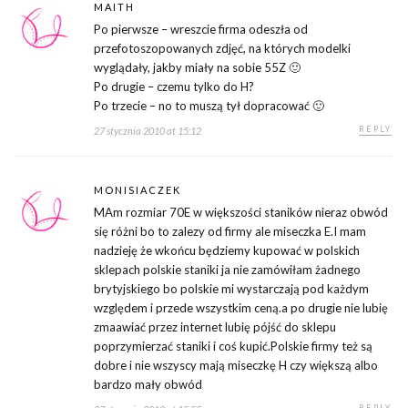
MAITH
Po pierwsze – wreszcie firma odeszła od
przefotoszopowanych zdjęć, na których modelki
wyglądały, jakby miały na sobie 55Z 🙂
Po drugie – czemu tylko do H?
Po trzecie – no to muszą tył dopracować 🙂
REPLY
27 stycznia 2010 at 15:12
MONISIACZEK
MAm rozmiar 70E w większości staników nieraz obwód
się różni bo to zalezy od firmy ale miseczka E.I mam
nadzieję że wkońcu będziemy kupować w polskich
sklepach polskie staniki ja nie zamówiłam żadnego
brytyjskiego bo polskie mi wystarczają pod każdym
względem i przede wszystkim ceną.a po drugie nie lubię
zmaawiać przez internet lubię pójść do sklepu
poprzymierzać staniki i coś kupić.Polskie firmy też są
dobre i nie wszyscy mają miseczkę H czy większą albo
bardzo mały obwód
REPLY