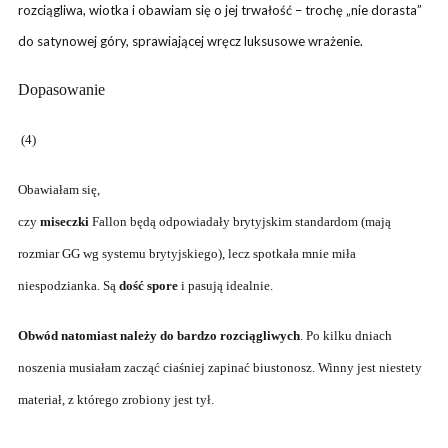
rozciągliwa, wiotka i obawiam się o jej trwałość – trochę „nie dorasta”
do satynowej góry, sprawiającej wręcz luksusowe wrażenie.
Dopasowanie
(4)
Obawiałam się,
czy
miseczki
Fallon będą odpowiadały brytyjskim standardom (mają
rozmiar GG wg systemu brytyjskiego), lecz spotkała mnie miła
niespodzianka. Są
dość spore
i pasują idealnie.
Obwód natomiast należy do bardzo rozciągliwych
. Po kilku dniach
noszenia musiałam zacząć ciaśniej zapinać biustonosz. Winny jest niestety
materiał, z którego zrobiony jest tył.