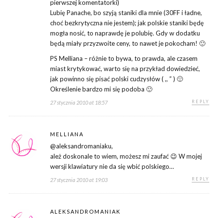
pierwszej komentatorki)
Lubię Panache, bo szyją staniki dla mnie (30FF i ładne,
choć bezkrytyczna nie jestem); jak polskie staniki będę
mogła nosić, to naprawdę je polubię. Gdy w dodatku
będą miały przyzwoite ceny, to nawet je pokocham! 🙂
PS Melliana – różnie to bywa, to prawda, ale czasem
miast krytykować, warto się na przykład dowiedzieć,
jak powinno się pisać polski cudzysłów ( ,, ” ) 🙂
Określenie bardzo mi się podoba 🙂
REPLY
27 stycznia 2010 at 18:57
MELLIANA
@aleksandromaniaku,
ależ doskonale to wiem, możesz mi zaufać 😉 W mojej
wersji klawiatury nie da się wbić polskiego…
REPLY
27 stycznia 2010 at 19:03
ALEKSANDROMANIAK