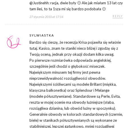
@Justinehh: racja, dwie były 🙂 Ale jak miałam 13 lat czy
tam ileś, to ta 1sza mi się bardzo podobała 🙂
REPLY
27 stycznia 2010 at 17:14
SYLWIASTKA
Bardzo się cieszę, że recenzja Krisa pojawiła się właśnie
tutaj. Kasico, znam te staniki nieco bliżej i zgodzę się z
Twoją oceną, jednak przy okazji dodam kilka uwag.
Po pierwsze rozmiarówka odpowiada angielskiej,
szczególnie jeśli chodzi o głębokość miseczek.
Największym minusem tej firmy jest pewna
nieprzewidywalność rozciągliwości obwodów.
Największymi ściśliwcami są modele Brillant (miękka,
klasyczna balkonetka) oraz Splendour i Melange
(modele półusztywniane). Standardowe są Perle, Evita,
reszta w mojej ocenie ma obwody luźniejsze (słaba,
rozciągliwa dzianina, lub obwód luźny w spoczynku).
Generalnie obwody w kolorach standardowych (czernie,
biele) w stanikach półusztywnianych są wykonane ze
stabilniejszej, lepszej gatunkowo, mniej rozciągliwej