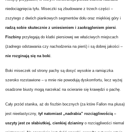
niedociągnięcia tyłu. Miseczki są zbudowane z trzech części –
zszytego z dwóch piankowych segmentów dołu oraz miękkiej góry i
radzą sobie skutecznie z uniesieniem i zaokrągleniem piersi
.
Fiszbiny
przylegają do klatki piersiowej we właściwych miejscach
(żadnego odstawania czy nachodzenia na pierś) i są dobrej jakości –
nie rozginają się na boki
.
Boki miseczek od strony pachy są dosyć wysokie a ramiączka
szeroko rozstawione – u mnie nie powodują dyskomfortu, lecz wyżej
osadzone biusty mogą narzekać na ocieranie się krawędzi o pachę.
Cały przód stanika, aż do fiszbin bocznych (za które Fallon ma plusa)
jest nieelastyczny,
tył natomiast „nadrabia” rozciągliwością –
uszyty jest ze słabiutkiej, cienkiej dzianiny
o rozciągliwości niemal