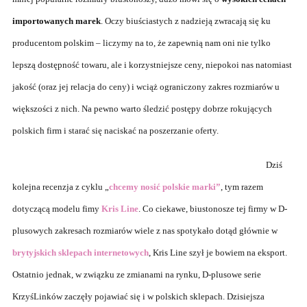
importowanych marek
. Oczy biuściastych z nadzieją zwracają się ku
producentom polskim – liczymy na to, że zapewnią nam oni nie tylko
lepszą dostępność towaru, ale i korzystniejsze ceny, niepokoi nas natomiast
jakość (oraz jej relacja do ceny) i wciąż ograniczony zakres rozmiarów u
większości z nich. Na pewno warto śledzić postępy dobrze rokujących
polskich firm i starać się naciskać na poszerzanie oferty.
Dziś
kolejna recenzja z cyklu „
chcemy nosić polskie marki”
, tym razem
dotyczącą modelu fimy
Kris Line
. Co ciekawe, biustonosze tej firmy w D-
plusowych zakresach rozmiarów wiele z nas spotykało dotąd głównie w
brytyjskich sklepach internetowych
, Kris Line szył je bowiem na eksport.
Ostatnio jednak, w związku ze zmianami na rynku, D-plusowe serie
KrzyśLinków zaczęły pojawiać się i w polskich sklepach. Dzisiejsza