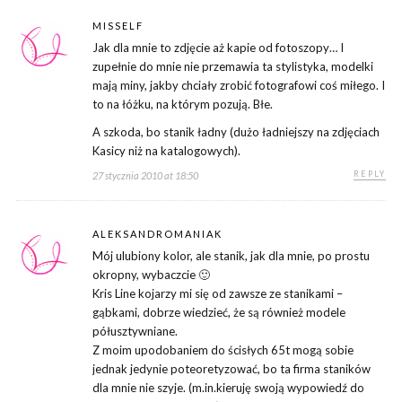
MISSELF
Jak dla mnie to zdjęcie aż kapie od fotoszopy… I
zupełnie do mnie nie przemawia ta stylistyka, modelki
mają miny, jakby chciały zrobić fotografowi coś miłego. I
to na łóżku, na którym pozują. Błe.
A szkoda, bo stanik ładny (dużo ładniejszy na zdjęciach
Kasicy niż na katalogowych).
REPLY
27 stycznia 2010 at 18:50
ALEKSANDROMANIAK
Mój ulubiony kolor, ale stanik, jak dla mnie, po prostu
okropny, wybaczcie 🙂
Kris Line kojarzy mi się od zawsze ze stanikami –
gąbkami, dobrze wiedzieć, że są również modele
półusztywniane.
Z moim upodobaniem do ścisłych 65t mogą sobie
jednak jedynie poteoretyzować, bo ta firma staników
dla mnie nie szyje. (m.in.kieruję swoją wypowiedź do