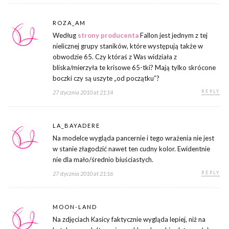
ROZA_AM
Według
strony producenta
Fallon jest jednym z tej
nielicznej grupy staników, które występują także w
obwodzie 65. Czy któraś z Was widziała z
bliska/mierzyła te krisowe 65-tki? Mają tylko skrócone
boczki czy są uszyte „od początku”?
REPLY
27 stycznia 2010 at 21:14
LA_BAYADERE
Na modelce wygląda pancernie i tego wrażenia nie jest
w stanie złagodzić nawet ten cudny kolor. Ewidentnie
nie dla mało/średnio biuściastych.
REPLY
27 stycznia 2010 at 21:16
MOON-LAND
Na zdjęciach Kasicy faktycznie wygląda lepiej, niż na