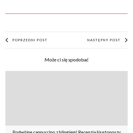
POPRZEDNI POST
NASTĘPNY POST
Może ci się spodobać
Podwójne cappuccino z blingiem! Recenzja biustonoszy