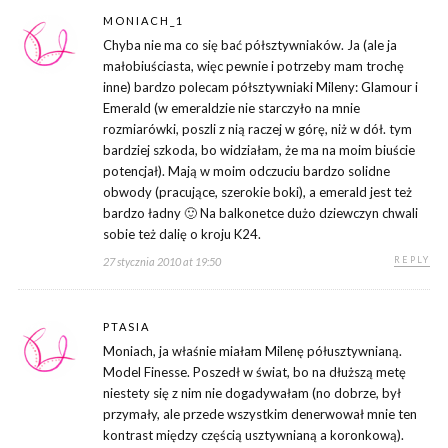
MONIACH_1
Chyba nie ma co się bać półsztywniaków. Ja (ale ja
małobiuściasta, więc pewnie i potrzeby mam trochę
inne) bardzo polecam półsztywniaki Mileny: Glamour i
Emerald (w emeraldzie nie starczyło na mnie
rozmiarówki, poszli z nią raczej w górę, niż w dół. tym
bardziej szkoda, bo widziałam, że ma na moim biuście
potencjał). Mają w moim odczuciu bardzo solidne
obwody (pracujące, szerokie boki), a emerald jest też
bardzo ładny 🙂 Na balkonetce dużo dziewczyn chwali
sobie też dalię o kroju K24.
REPLY
27 stycznia 2010 at 19:50
PTASIA
Moniach, ja właśnie miałam Milenę półusztywnianą.
Model Finesse. Poszedł w świat, bo na dłuższą metę
niestety się z nim nie dogadywałam (no dobrze, był
przymały, ale przede wszystkim denerwował mnie ten
kontrast między częścią usztywnianą a koronkową).