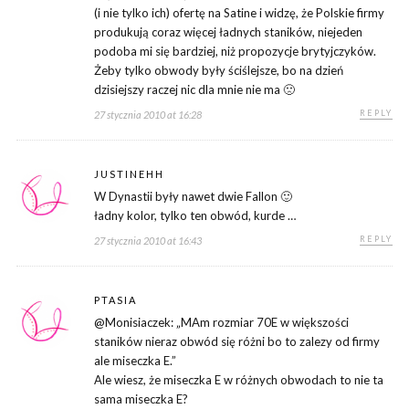
(i nie tylko ich) ofertę na Satine i widzę, że Polskie firmy
produkują coraz więcej ładnych staników, niejeden
podoba mi się bardziej, niż propozycje brytyjczyków.
Żeby tylko obwody były ściślejsze, bo na dzień
dzisiejszy raczej nic dla mnie nie ma 🙁
REPLY
27 stycznia 2010 at 16:28
JUSTINEHH
W Dynastii były nawet dwie Fallon 🙂
ładny kolor, tylko ten obwód, kurde …
REPLY
27 stycznia 2010 at 16:43
PTASIA
@Monisiaczek: „MAm rozmiar 70E w większości
staników nieraz obwód się różni bo to zalezy od firmy
ale miseczka E.”
Ale wiesz, że miseczka E w różnych obwodach to nie ta
sama miseczka E?