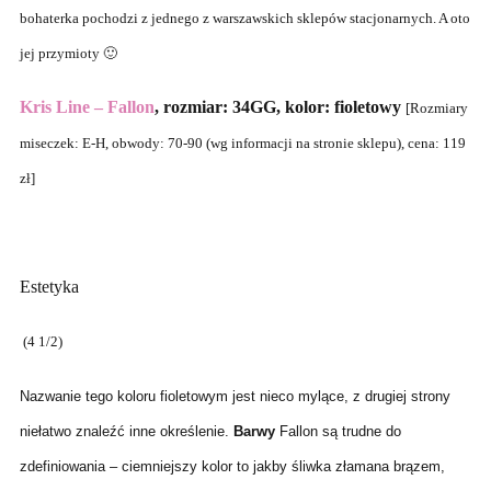
bohaterka pochodzi z jednego z warszawskich sklepów stacjonarnych. A oto
jej przymioty 🙂
Kris Line – Fallon
, rozmiar: 34GG, kolor: fioletowy
[Rozmiary
miseczek: E-H, obwody: 70-90 (wg informacji na stronie sklepu), cena: 119
zł]
Estetyka
(4 1/2)
Nazwanie tego koloru fioletowym jest nieco mylące, z drugiej strony
niełatwo znaleźć inne określenie.
Barwy
Fallon są trudne do
zdefiniowania – ciemniejszy kolor to jakby śliwka złamana brązem,