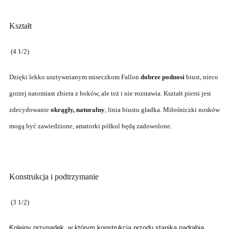
Kształt
(4 1/2)
Dzięki lekko usztywnianym miseczkom Fallon
dobrze podnosi
biust, nieco
gorzej natomiast zbiera z boków, ale też i nie rozstawia. Kształt piersi jest
zdecydowanie
okrągły, naturalny
, linia biustu gładka. Miłośniczki nosków
mogą być zawiedzione, amatorki półkul będą zadowolone.
Konstrukcja i podtrzymanie
(3 1/2)
Kolejny przypadek, w którym konstrukcja przodu stanika nadrabia