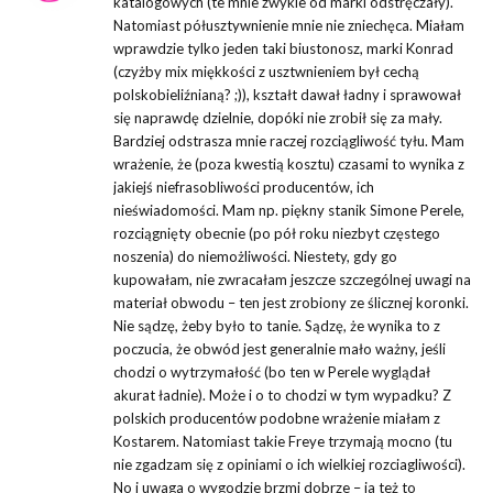
katalogowych (te mnie zwykle od marki odstręczały).
Natomiast półusztywnienie mnie nie zniechęca. Miałam
wprawdzie tylko jeden taki biustonosz, marki Konrad
(czyżby mix miękkości z usztwnieniem był cechą
polskobieliźnianą? ;)), kształt dawał ładny i sprawował
się naprawdę dzielnie, dopóki nie zrobił się za mały.
Bardziej odstrasza mnie raczej rozciągliwość tyłu. Mam
wrażenie, że (poza kwestią kosztu) czasami to wynika z
jakiejś niefrasobliwości producentów, ich
nieświadomości. Mam np. piękny stanik Simone Perele,
rozciągnięty obecnie (po pół roku niezbyt częstego
noszenia) do niemożliwości. Niestety, gdy go
kupowałam, nie zwracałam jeszcze szczególnej uwagi na
materiał obwodu – ten jest zrobiony ze ślicznej koronki.
Nie sądzę, żeby było to tanie. Sądzę, że wynika to z
poczucia, że obwód jest generalnie mało ważny, jeśli
chodzi o wytrzymałość (bo ten w Perele wyglądał
akurat ładnie). Może i o to chodzi w tym wypadku? Z
polskich producentów podobne wrażenie miałam z
Kostarem. Natomiast takie Freye trzymają mocno (tu
nie zgadzam się z opiniami o ich wielkiej rozciagliwości).
No i uwaga o wygodzie brzmi dobrze – ja też to