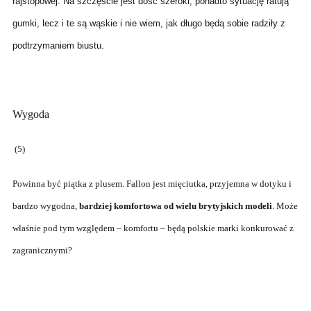
rajstopowej. Na szczęście jest dość szeroki, ponadto sytuację ratują
gumki, lecz i te są wąskie i nie wiem, jak długo będą sobie radziły z
podtrzymaniem biustu.
Wygoda
(5)
Powinna być piątka z plusem. Fallon jest mięciutka, przyjemna w dotyku i
bardzo wygodna,
bardziej komfortowa od wielu brytyjskich modeli
. Może
właśnie pod tym względem – komfortu – będą polskie marki konkurować z
zagranicznymi?