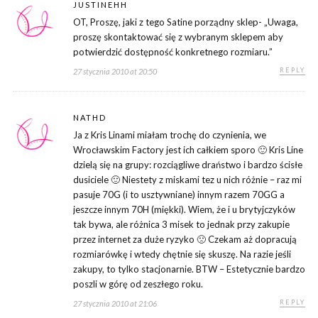
JUSTINEHH
OT, Proszę, jaki z tego Satine porządny sklep- „Uwaga,
proszę skontaktować się z wybranym sklepem aby
potwierdzić dostępność konkretnego rozmiaru.”
REPLY
27 stycznia 2010 at 20:50
NATHD
Ja z Kris Linami miałam trochę do czynienia, we
Wrocławskim Factory jest ich całkiem sporo 🙂 Kris Line
dzielą się na grupy: rozciągliwe draństwo i bardzo ścisłe
dusiciele 🙂 Niestety z miskami tez u nich różnie – raz mi
pasuje 70G (i to usztywniane) innym razem 70GG a
jeszcze innym 70H (miękki). Wiem, że i u brytyjczyków
tak bywa, ale różnica 3 misek to jednak przy zakupie
przez internet za duże ryzyko 🙁 Czekam aż dopracują
rozmiarówkę i wtedy chętnie się skuszę. Na razie jeśli
zakupy, to tylko stacjonarnie. BTW – Estetycznie bardzo
poszli w górę od zeszłego roku.
REPLY
27 stycznia 2010 at 21:06