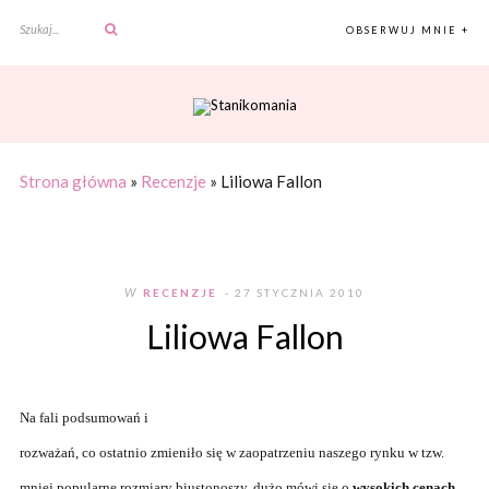
OBSERWUJ MNIE +
Strona główna
»
Recenzje
»
Liliowa Fallon
W
RECENZJE
- 27 STYCZNIA 2010
Liliowa Fallon
Na fali podsumowań i
rozważań, co ostatnio zmieniło się w zaopatrzeniu naszego rynku w tzw.
mniej popularne rozmiary biustonoszy, dużo mówi się o
wysokich cenach