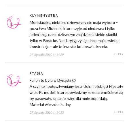
KLYMENYSTRA
Monisiaczku, niektore dziewczyny nie maja wyboru –
poza Ewa Michalak, ktora szyje od niedawna i tylko
jeden kroj, czesc dziewczyn znajdzie na siebie staniki
tylko w Panache. No i brytyjczyki jednak maja swietna
konstrukcje – ale to kwestia lat doswiadczenia.
REPLY
27 stycznia 2010 at 14:29
PTASIA
Fallon to była w Dynastii 😉
A czyli ten półusztywniany jest? Uch, nie lubię ;( Niestety
wiele PL modeli, które powiedzmy rozmiarem/ścisłością
by pasowały, są takie, więc dla mnie odpadają.
Materiał wierzchni ładny.
REPLY
27 stycznia 2010 at 14:55