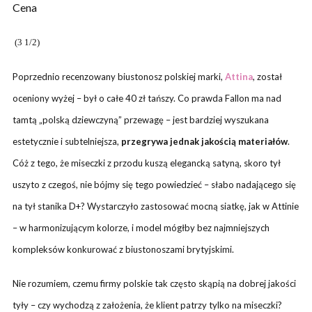
Cena
(3 1/2)
Poprzednio recenzowany biustonosz polskiej marki,
Attina
, został
oceniony wyżej – był o całe 40 zł tańszy. Co prawda Fallon ma nad
tamtą „polską dziewczyną” przewagę – jest bardziej wyszukana
estetycznie i subtelniejsza,
przegrywa jednak jakością materiałów
.
Cóż z tego, że miseczki z przodu kuszą elegancką satyną, skoro tył
uszyto z czegoś, nie bójmy się tego powiedzieć – słabo nadającego się
na tył stanika D+? Wystarczyło zastosować mocną siatkę, jak w Attinie
– w harmonizującym kolorze, i model mógłby bez najmniejszych
kompleksów konkurować z biustonoszami brytyjskimi.
Nie rozumiem, czemu firmy polskie tak często skąpią na dobrej jakości
tyły – czy wychodzą z założenia, że klient patrzy tylko na miseczki?