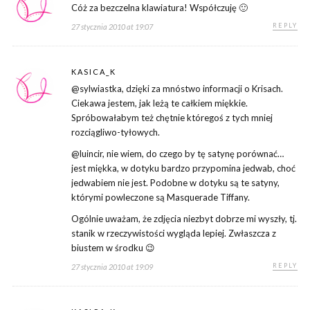
Cóż za bezczelna klawiatura! Współczuję 🙂
REPLY
27 stycznia 2010 at 19:07
KASICA_K
@sylwiastka, dzięki za mnóstwo informacji o Krisach.
Ciekawa jestem, jak leżą te całkiem miękkie.
Spróbowałabym też chętnie któregoś z tych mniej
rozciągliwo-tyłowych.
@luincir, nie wiem, do czego by tę satynę porównać…
jest miękka, w dotyku bardzo przypomina jedwab, choć
jedwabiem nie jest. Podobne w dotyku są te satyny,
którymi powleczone są Masquerade Tiffany.
Ogólnie uważam, że zdjęcia niezbyt dobrze mi wyszły, tj.
stanik w rzeczywistości wygląda lepiej. Zwłaszcza z
biustem w środku 😉
REPLY
27 stycznia 2010 at 19:09