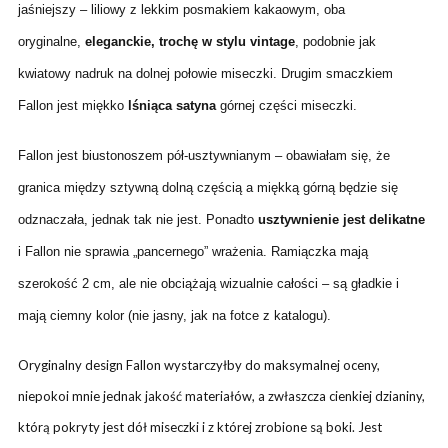
jaśniejszy – liliowy z lekkim posmakiem kakaowym, oba
oryginalne,
eleganckie, trochę w stylu vintage
, podobnie jak
kwiatowy nadruk na dolnej połowie miseczki. Drugim smaczkiem
Fallon jest miękko
lśniąca satyna
górnej części miseczki.
Fallon jest biustonoszem pół-usztywnianym – obawiałam się, że
granica między sztywną dolną częścią a miękką górną będzie się
odznaczała, jednak tak nie jest. Ponadto
usztywnienie jest delikatne
i Fallon nie sprawia „pancernego” wrażenia. Ramiączka mają
szerokość 2 cm, ale nie obciążają wizualnie całości – są gładkie i
mają ciemny kolor (nie jasny, jak na fotce z katalogu).
Oryginalny design Fallon wystarczyłby do maksymalnej oceny,
niepokoi mnie jednak jakość materiałów, a zwłaszcza cienkiej dzianiny,
którą pokryty jest dół miseczki i z której zrobione są boki. Jest