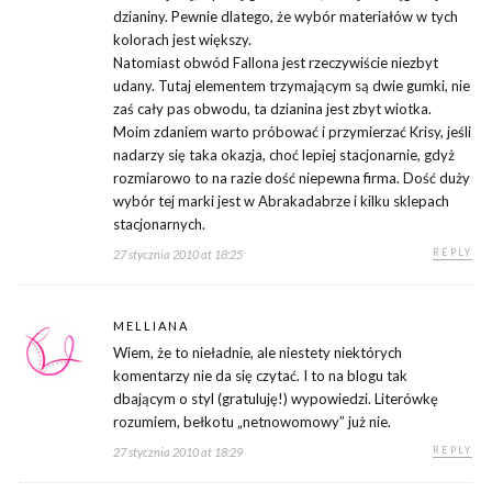
dzianiny. Pewnie dlatego, że wybór materiałów w tych
kolorach jest większy.
Natomiast obwód Fallona jest rzeczywiście niezbyt
udany. Tutaj elementem trzymającym są dwie gumki, nie
zaś cały pas obwodu, ta dzianina jest zbyt wiotka.
Moim zdaniem warto próbować i przymierzać Krisy, jeśli
nadarzy się taka okazja, choć lepiej stacjonarnie, gdyż
rozmiarowo to na razie dość niepewna firma. Dość duży
wybór tej marki jest w Abrakadabrze i kilku sklepach
stacjonarnych.
REPLY
27 stycznia 2010 at 18:25
MELLIANA
Wiem, że to nieładnie, ale niestety niektórych
komentarzy nie da się czytać. I to na blogu tak
dbającym o styl (gratuluję!) wypowiedzi. Literówkę
rozumiem, bełkotu „netnowomowy” już nie.
REPLY
27 stycznia 2010 at 18:29