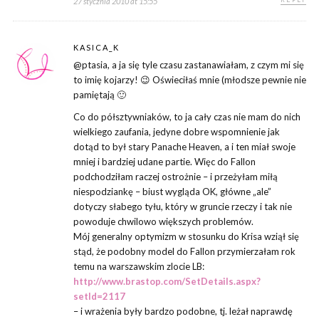
27 stycznia 2010 at 15:55
KASICA_K
@ptasia, a ja się tyle czasu zastanawiałam, z czym mi się
to imię kojarzy! 😉 Oświeciłaś mnie (młodsze pewnie nie
pamiętają 🙂
Co do półsztywniaków, to ja cały czas nie mam do nich
wielkiego zaufania, jedyne dobre wspomnienie jak
dotąd to był stary Panache Heaven, a i ten miał swoje
mniej i bardziej udane partie. Więc do Fallon
podchodziłam raczej ostrożnie – i przeżyłam miłą
niespodziankę – biust wygląda OK, główne „ale”
dotyczy słabego tyłu, który w gruncie rzeczy i tak nie
powoduje chwilowo większych problemów.
Mój generalny optymizm w stosunku do Krisa wziął się
stąd, że podobny model do Fallon przymierzałam rok
temu na warszawskim zlocie LB:
http://www.brastop.com/SetDetails.aspx?
setId=2117
– i wrażenia były bardzo podobne, tj. leżał naprawdę