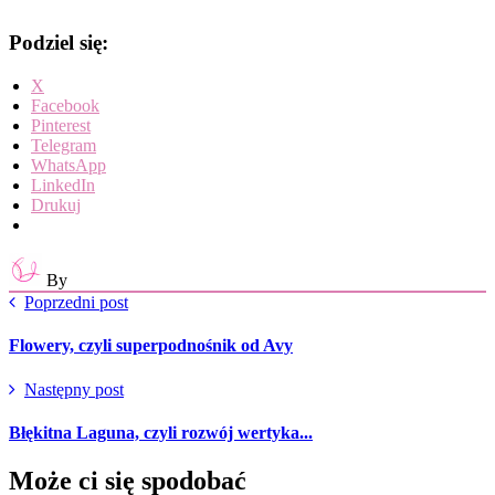
Podziel się:
X
Facebook
Pinterest
Telegram
WhatsApp
LinkedIn
Drukuj
By
Poprzedni post
Flowery, czyli superpodnośnik od Avy
Następny post
Błękitna Laguna, czyli rozwój wertyka...
Może ci się spodobać