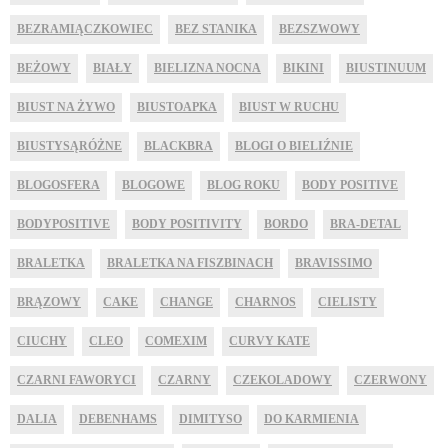
BEZRAMIĄCZKOWIEC
BEZ STANIKA
BEZSZWOWY
BEŻOWY
BIAŁY
BIELIZNA NOCNA
BIKINI
BIUSTINUUM
BIUST NA ŻYWO
BIUSTOAPKA
BIUST W RUCHU
BIUSTYSĄRÓŻNE
BLACKBRA
BLOGI O BIELIŹNIE
BLOGOSFERA
BLOGOWE
BLOG ROKU
BODY POSITIVE
BODYPOSITIVE
BODY POSITIVITY
BORDO
BRA-DETAL
BRALETKA
BRALETKA NA FISZBINACH
BRAVISSIMO
BRĄZOWY
CAKE
CHANGE
CHARNOS
CIELISTY
CIUCHY
CLEO
COMEXIM
CURVY KATE
CZARNI FAWORYCI
CZARNY
CZEKOLADOWY
CZERWONY
DALIA
DEBENHAMS
DIMITYSO
DO KARMIENIA