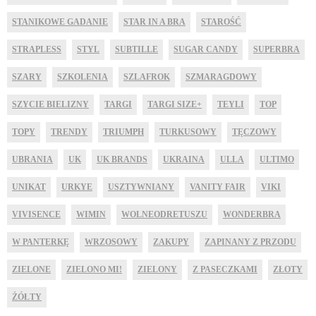
STANIKOWE GADANIE
STAR IN A BRA
STAROŚĆ
STRAPLESS
STYL
SUBTILLE
SUGAR CANDY
SUPERBRA
SZARY
SZKOLENIA
SZLAFROK
SZMARAGDOWY
SZYCIE BIELIZNY
TARGI
TARGI SIZE+
TEYLI
TOP
TOPY
TRENDY
TRIUMPH
TURKUSOWY
TĘCZOWY
UBRANIA
UK
UK BRANDS
UKRAINA
ULLA
ULTIMO
UNIKAT
URKYE
USZTYWNIANY
VANITY FAIR
VIKI
VIVISENCE
WIMIN
WOLNEODRETUSZU
WONDERBRA
W PANTERKĘ
WRZOSOWY
ZAKUPY
ZAPINANY Z PRZODU
ZIELONE
ZIELONO MI!
ZIELONY
Z PASECZKAMI
ZŁOTY
ŻÓŁTY