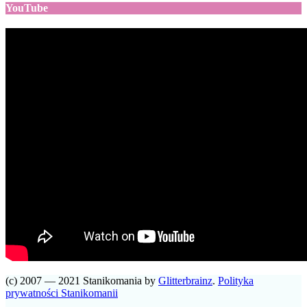
YouTube
(c) 2007 — 2021 Stanikomania by
Glitterbrainz
.
Polityka
prywatności Stanikomanii