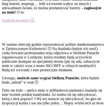
bieg historii, inspiruję… Jeśli wywieram wpływ na innych i
udowadniam światu, że można przełamywać bariery –
zagłosujcie
na mnie!
O tu:
Zagłosuj na kasicę 🙂
W zamian obiecuję godnie reprezentować polskie stanikomaniactwo
w Zjednoczonym Królestwie! 🙂 Na finalistki (będzie ich sześć)
czeka bowiem profesjonalna sesja zdjęciowa w bieliźnie Panache
organizowana w Londynie, której rezultaty będą oczywiście
publicznie dostępne na specjalniej stronie (jak się uda, zobaczycie
mnie w całości wraz z moim 36G/38FF w różnych modelach!).
Będą też wywiady i inne promocyjne działania.
Głosując,
możecie same wygrać bieliznę Panache
, która będzie
brała „udział” w sesji 🙂
Żeby nie było – oprócz mnie w półfinałowej piętnastce znalazły się
inne świetne polskie kandydatki. Aż trudno mi się zdecydować,
którą z nich poprzeć! I Wy też musicie się zdecydować, bo głos do
dyspozycji każda z nas ma tylko jeden… Mamy wśród nich aż dwie