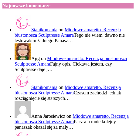
Najnowsze komentarze
Stanikomania
on
Miodowe amaretto. Recenzja
biustonosza Sculptresse Amara
Tego nie wiem, dawno nie
testowałam żadnego Panasz…
Agg
on
Miodowe amaretto. Recenzja biustonosza
Sculptresse Amara
Fajny opis. Ciekawa jestem, czy
Sculptresse daje j…
Stanikomania
on
Miodowe amaretto. Recenzja
biustonosza Sculptresse Amara
Czasem zachodzi jednak
rozciągnięcie się starszych…
Anna Jarosiewicz
on
Miodowe amaretto. Recenzja
biustonosza Sculptresse Amara
Pacz a u mnie kolejny
panaszak okazał się za mały…