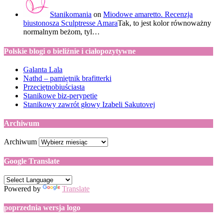
Stanikomania
on
Miodowe amaretto. Recenzja
biustonosza Sculptresse Amara
Tak, to jest kolor równoważny
normalnym beżom, tyl…
Polskie blogi o bieliźnie i ciałopozytywne
Galanta Lala
Nathd – pamiętnik brafitterki
Przeciętnobiuściasta
Stanikowe biz-perypetie
Stanikowy zawrót głowy Izabeli Sakutovej
Archiwum
Archiwum
Google Translate
Powered by
Translate
poprzednia wersja logo