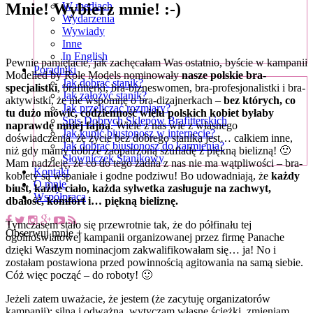
Mnie! Wybierz mnie! :-)
W mediach
Wydarzenia
Wywiady
Inne
In English
Pewnie pamiętacie, jak zachęcałam Was ostatnio, byście w kampanii
Poradniki
Modelled by Role Models nominowały
nasze polskie bra-
Jak dobrać stanik?
specjalistki
, brafitterki, bra-bizneswomen, bra-profesjonalistki i bra-
Jak założyć stanik?
aktywistki, że nie wspomnę o bra-dizajnerkach –
bez których, co
Jak przeliczać rozmiary?
tu dużo mówić, codzienność wielu polskich kobiet byłaby
Spis Dobrych Sklepów Brafitterskich
naprawdę mniej fajna
. Wiele z nas wie z własnego
Jak kupić biustonosz w internecie?
doświadczenia, że życie bez dobrego stanika jest… całkiem inne,
Jak dobrać biustonosz do karmienia?
niż gdy mamy dobrze zaopatrzoną szufladę z piękną bielizną! 🙂
Słowniczek Stanikowy
Mam nadzieję, że co do tego żadna z nas nie ma wątpliwości – bra-
Kontakt
kobiety są wspaniałe i godne podziwu! Bo udowadniają, że
każdy
O mnie
biust, każde ciało, każda sylwetka zasługuje na zachwyt,
Współpraca
dbałość, komfort i… piękną bieliznę.
Tymczasem stało się przewrotnie tak, że do półfinału tej
Obserwuj mnie +
ogólnoświatowej kampanii organizowanej przez firmę Panache
dzięki Waszym nominacjom zakwalifikowałam się… ja! No i
zostałam postawiona przed powinnością agitowania na samą siebie.
Cóż więc począć – do roboty! 🙂
Jeżeli zatem uważacie, że jestem (że zacytuję organizatorów
kampanii): silna i odważna, wytyczam własne ścieżki, zmieniam