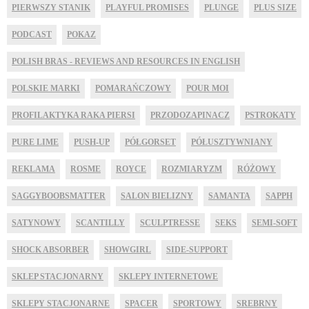
PIERWSZY STANIK
PLAYFUL PROMISES
PLUNGE
PLUS SIZE
PODCAST
POKAZ
POLISH BRAS - REVIEWS AND RESOURCES IN ENGLISH
POLSKIE MARKI
POMARAŃCZOWY
POUR MOI
PROFILAKTYKA RAKA PIERSI
PRZODOZAPINACZ
PSTROKATY
PURE LIME
PUSH-UP
PÓŁGORSET
PÓŁUSZTYWNIANY
REKLAMA
ROSME
ROYCE
ROZMIARYZM
RÓŻOWY
SAGGYBOOBSMATTER
SALON BIELIZNY
SAMANTA
SAPPH
SATYNOWY
SCANTILLY
SCULPTRESSE
SEKS
SEMI-SOFT
SHOCK ABSORBER
SHOWGIRL
SIDE-SUPPORT
SKLEP STACJONARNY
SKLEPY INTERNETOWE
SKLEPY STACJONARNE
SPACER
SPORTOWY
SREBRNY