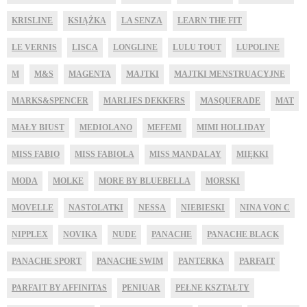
KRISLINE
KSIĄŻKA
LA SENZA
LEARN THE FIT
LE VERNIS
LISCA
LONGLINE
LULU TOUT
LUPOLINE
M
M&S
MAGENTA
MAJTKI
MAJTKI MENSTRUACYJNE
MARKS&SPENCER
MARLIES DEKKERS
MASQUERADE
MAT
MAŁY BIUST
MEDIOLANO
MEFEMI
MIMI HOLLIDAY
MISS FABIO
MISS FABIOLA
MISS MANDALAY
MIĘKKI
MODA
MOLKE
MORE BY BLUEBELLA
MORSKI
MOVELLE
NASTOLATKI
NESSA
NIEBIESKI
NINA VON C
NIPPLEX
NOVIKA
NUDE
PANACHE
PANACHE BLACK
PANACHE SPORT
PANACHE SWIM
PANTERKA
PARFAIT
PARFAIT BY AFFINITAS
PENIUAR
PEŁNE KSZTAŁTY