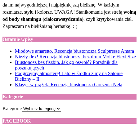
da im najwygodniejszą i najpiękniejszą bieliznę. W każdym
rozmiarze, stylu i kolorze. UWAGA! Stanikomania jest strefą
wolną
od body shamingu (ciałozawstydzania)
, czyli krytykowania ciał.
Zapraszam na bieliźnianą herbatkę! :-)
Ostatnie wpisy
Miodowe amaretto. Recenzja biustonosza Sculptresse Amara
Niezły flex! Recenzja biustonosza bez drutu Molke Flexi Size
Biustonosz bez fiszbin. Jak go oswoić? Poradnik dla
poszukujących
Podgrzejmy atmosferę! Lato w środku zimy na Salonie
Bielizny – II
Klasyk w prążek. Recenzja biustonosza Gorsenia Nela
Kategorie
Kategorie
FACEBOOK