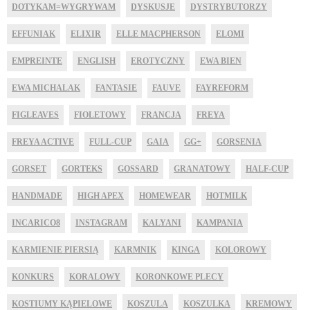
DOTYKAM=WYGRYWAM
DYSKUSJE
DYSTRYBUTORZY
EFFUNIAK
ELIXIR
ELLE MACPHERSON
ELOMI
EMPREINTE
ENGLISH
EROTYCZNY
EWA BIEN
EWA MICHALAK
FANTASIE
FAUVE
FAYREFORM
FIGLEAVES
FIOLETOWY
FRANCJA
FREYA
FREYA ACTIVE
FULL-CUP
GAIA
GG+
GORSENIA
GORSET
GORTEKS
GOSSARD
GRANATOWY
HALF-CUP
HANDMADE
HIGH APEX
HOMEWEAR
HOTMILK
INCARICO8
INSTAGRAM
KALYANI
KAMPANIA
KARMIENIE PIERSIĄ
KARMNIK
KINGA
KOLOROWY
KONKURS
KORALOWY
KORONKOWE PLECY
KOSTIUMY KĄPIELOWE
KOSZULA
KOSZULKA
KREMOWY