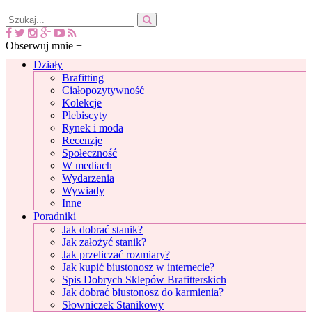
Obserwuj mnie +
Działy
Brafitting
Ciałopozytywność
Kolekcje
Plebiscyty
Rynek i moda
Recenzje
Społeczność
W mediach
Wydarzenia
Wywiady
Inne
Poradniki
Jak dobrać stanik?
Jak założyć stanik?
Jak przeliczać rozmiary?
Jak kupić biustonosz w internecie?
Spis Dobrych Sklepów Brafitterskich
Jak dobrać biustonosz do karmienia?
Słowniczek Stanikowy