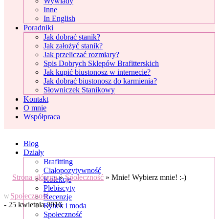
Wywiady
Inne
In English
Poradniki
Jak dobrać stanik?
Jak założyć stanik?
Jak przeliczać rozmiary?
Spis Dobrych Sklepów Brafitterskich
Jak kupić biustonosz w internecie?
Jak dobrać biustonosz do karmienia?
Słowniczek Stanikowy
Kontakt
O mnie
Współpraca
Blog
Działy
Brafitting
Ciałopozytywność
Strona główna
»
Społeczność
»
Mnie! Wybierz mnie! :-)
Kolekcje
Plebiscyty
Społeczność
Recenzje
W
- 25 kwietnia 2016
Rynek i moda
Społeczność