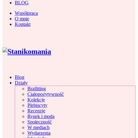
BLOG
Współpraca
O mnie
Kontakt
Blog
Działy
Brafitting
Ciałopozytywność
Kolekcje
Plebiscyty
Recenzje
Rynek i moda
Społeczność
W mediach
Wydarzenia