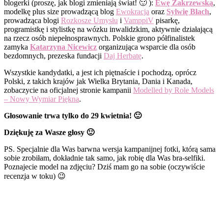
blogerki (proszę, jak blogi zmieniają świat! 🙂 ):
Ewę Zakrzewską
,
modelkę plus size prowadzącą blog
Ewokracja
oraz
Sylwię Błach
,
prowadząca blogi
Rozkosze Umysłu
i
VamppiV
pisarkę,
programistkę i stylistkę na wózku inwalidzkim, aktywnie działającą
na rzecz osób niepełnosprawnych. Polskie grono półfinalistek
zamyka
Katarzyna Nicewicz
organizująca wsparcie dla osób
bezdomnych, prezeska fundacji
Daj Herbatę
.
Wszystkie kandydatki, a jest ich piętnaście i pochodzą, oprócz
Polski, z takich krajów jak Wielka Brytania, Dania i Kanada,
zobaczycie na oficjalnej stronie kampanii
Modelled by Role Models
– Nowy Wymiar Piękna
.
Głosowanie trwa tylko do 29 kwietnia! 🙂
Dziękuję za Wasze głosy 🙂
PS. Specjalnie dla Was barwna wersja kampanijnej fotki, którą sama
sobie zrobiłam, dokładnie tak samo, jak robię dla Was bra-selfiki.
Poznajecie model na zdjęciu? Dziś mam go na sobie (oczywiście
recenzja w toku) 😉