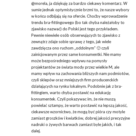
@morela, ja dziękuję za bardzo ciekawy komentarz. W
sumie jednak optymistycznie brzmi to, że nasze wybory
w końcu odbijają się na ofercie. Choćby wprowadzenie
trendu bra-fittingowego (bo tak chyba należałoby to
zjawisko nazwać) do Polski jest tego przykładem.
Pewnie niewiele osób obserwujących to zjawisko z
zewnątrz zdaje sobie sprawę z tego, jak wiele
zawdzięcza ono ruchom „oddolnym” 🙂 czyli
zainicjowanym przez same konsumentki. Nie mamy
może bezpośredniego wpływu na pomysły
projektantów ze świata mody przez wielkie M, ale
mamy wpływ na zachowania bliższych nam podmiotów,
czyli sklepów oraz mniejszych firm producenckich
działających na rynku lokalnym. Podobnie jak z bra-
fittingiem, warto chyba postawić na edukację
konsumentek. Czyli pokazywac im, że nie muszą
powielać sztampy, że warto postawić na lepszą jakość,
ciekawsze wzornictwo, że mogą być pióra czy motyle
zamiast groszków i kwiatków, dobrej jakości precyzyjne
nadruki o żywych barwach zamiast byle jakich, i tak
dalej.