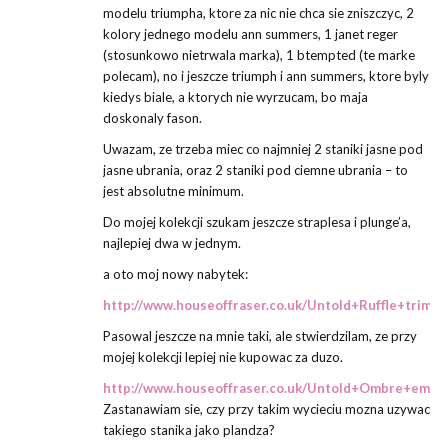
modelu triumpha, ktore za nic nie chca sie zniszczyc, 2
kolory jednego modelu ann summers, 1 janet reger
(stosunkowo nietrwala marka), 1 btempted (te marke
polecam), no i jeszcze triumph i ann summers, ktore byly
kiedys biale, a ktorych nie wyrzucam, bo maja
doskonaly fason.
Uwazam, ze trzeba miec co najmniej 2 staniki jasne pod
jasne ubrania, oraz 2 staniki pod ciemne ubrania – to
jest absolutne minimum.
Do mojej kolekcji szukam jeszcze straplesa i plunge’a,
najlepiej dwa w jednym.
a oto moj nowy nabytek:
http://www.houseoffraser.co.uk/Untold+Ruffle+trim+
Pasowal jeszcze na mnie taki, ale stwierdzilam, ze przy
mojej kolekcji lepiej nie kupowac za duzo.
http://www.houseoffraser.co.uk/Untold+Ombre+embr
Zastanawiam sie, czy przy takim wycieciu mozna uzywac
takiego stanika jako plandza?