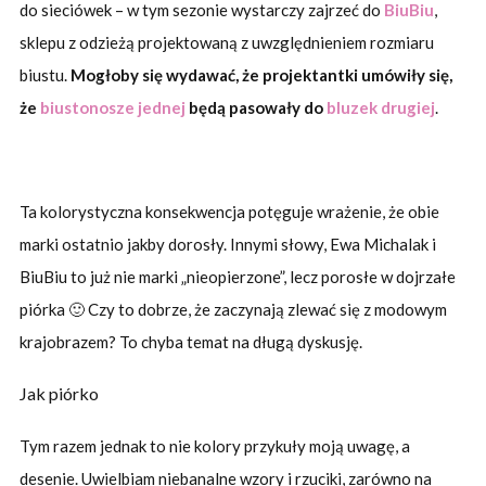
do sieciówek – w tym sezonie wystarczy zajrzeć do
BiuBiu
,
sklepu z odzieżą projektowaną z uwzględnieniem rozmiaru
biustu.
Mogłoby się wydawać, że projektantki umówiły się,
że
biustonosze jednej
będą pasowały do
bluzek drugiej
.
Ta kolorystyczna konsekwencja potęguje wrażenie, że obie
marki ostatnio jakby dorosły. Innymi słowy, Ewa Michalak i
BiuBiu to już nie marki „nieopierzone”, lecz porosłe w dojrzałe
piórka 🙂 Czy to dobrze, że zaczynają zlewać się z modowym
krajobrazem? To chyba temat na długą dyskusję.
Jak piórko
Tym razem jednak to nie kolory przykuły moją uwagę, a
desenie. Uwielbiam niebanalne wzory i rzuciki, zarówno na