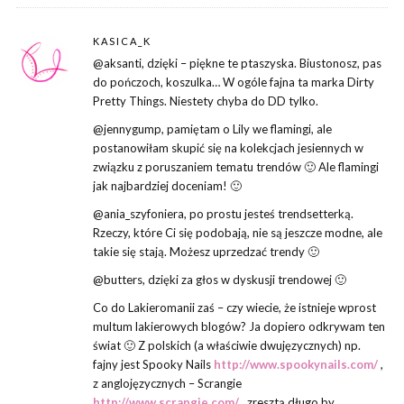
KASICA_K
@aksanti, dzięki – piękne te ptaszyska. Biustonosz, pas
do pończoch, koszulka… W ogóle fajna ta marka Dirty
Pretty Things. Niestety chyba do DD tylko.
@jennygump, pamiętam o Lily we flamingi, ale
postanowiłam skupić się na kolekcjach jesiennych w
związku z poruszaniem tematu trendów 🙂 Ale flamingi
jak najbardziej doceniam! 🙂
@ania_szyfoniera, po prostu jesteś trendsetterką.
Rzeczy, które Ci się podobają, nie są jeszcze modne, ale
takie się stają. Możesz uprzedzać trendy 🙂
@butters, dzięki za głos w dyskusji trendowej 🙂
Co do Lakieromanii zaś – czy wiecie, że istnieje wprost
multum lakierowych blogów? Ja dopiero odkrywam ten
świat 🙂 Z polskich (a właściwie dwujęzycznych) np.
fajny jest Spooky Nails
http://www.spookynails.com/
,
z anglojęzycznych – Scrangie
http://www.scrangie.com/
, zresztą długo by