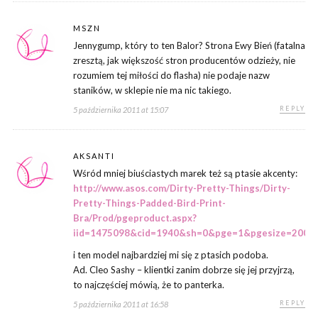
MSZN
Jennygump, który to ten Balor? Strona Ewy Bień (fatalna
zresztą, jak większość stron producentów odzieży, nie
rozumiem tej miłości do flasha) nie podaje nazw
staników, w sklepie nie ma nic takiego.
REPLY
5 października 2011 at 15:07
AKSANTI
Wśród mniej biuściastych marek też są ptasie akcenty:
http://www.asos.com/Dirty-Pretty-Things/Dirty-
Pretty-Things-Padded-Bird-Print-
Bra/Prod/pgeproduct.aspx?
iid=1475098&cid=1940&sh=0&pge=1&pgesize=200&s
i ten model najbardziej mi się z ptasich podoba.
Ad. Cleo Sashy – klientki zanim dobrze się jej przyjrzą,
to najczęściej mówią, że to panterka.
REPLY
5 października 2011 at 16:58