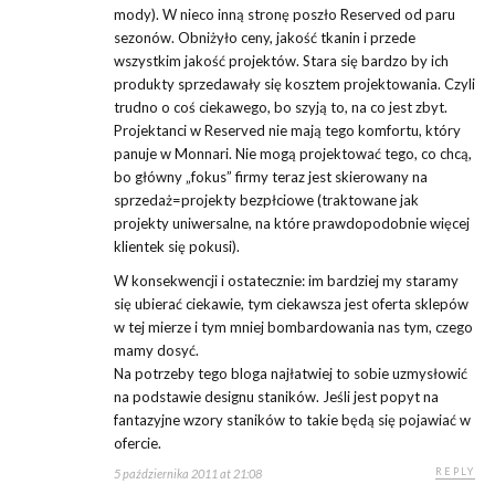
mody). W nieco inną stronę poszło Reserved od paru
sezonów. Obniżyło ceny, jakość tkanin i przede
wszystkim jakość projektów. Stara się bardzo by ich
produkty sprzedawały się kosztem projektowania. Czyli
trudno o coś ciekawego, bo szyją to, na co jest zbyt.
Projektanci w Reserved nie mają tego komfortu, który
panuje w Monnari. Nie mogą projektować tego, co chcą,
bo główny „fokus” firmy teraz jest skierowany na
sprzedaż=projekty bezpłciowe (traktowane jak
projekty uniwersalne, na które prawdopodobnie więcej
klientek się pokusi).
W konsekwencji i ostatecznie: im bardziej my staramy
się ubierać ciekawie, tym ciekawsza jest oferta sklepów
w tej mierze i tym mniej bombardowania nas tym, czego
mamy dosyć.
Na potrzeby tego bloga najłatwiej to sobie uzmysłowić
na podstawie designu staników. Jeśli jest popyt na
fantazyjne wzory staników to takie będą się pojawiać w
ofercie.
REPLY
5 października 2011 at 21:08