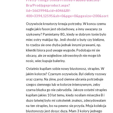
Pretty-Things-Stella-Printed-Padded-Balcony-
Bra/Prod/pgeproduct.aspx?
iid=1663994&cid=6046&Rf-
400=3394,12595&sh=0&pge=0&pgesize=200&sort=2&
Oczywiscie kreatorzy kreuja potrzeby. W koncu czemu
nagle jakis fason jest obciachowy, a inny uwazany za
szykowny? Pamietamy 80., kiedy w dobrym tonie bylo
miec ostry makijaz itp. Jesli chodzi o buty czy bielizne,
to rzadza sie one chyba jednak innymi prawami, np.
klientki biora pod uwage wygode. Podobaja mi sie
obcasy, ale ze wzgledow zdrowotnych nie moge ich
nosic, wiec kupuje baleriny.
Ostatnio kupilam sobie nowy biustonosz, straples. W
jakim kolorze? Czarnym oczywiscie. Byl cielisty rozowy
oraz czarny. Na zime, pod ciemne ubrania potrzebuje
czegos ciemnego lub w kolorze intensywnym, zeby
czarna bluzka go nie zabrudzila. Jakoze ostatni straples
kupilam jakies 10 lat temu, kiedy nosilam miseczke B i
duzo latwiej bylo mi cokolwiek znalezc, zdecydowalam
na ten straples, bo na pewno sie przyda. Moja kolekcja
biustonoszy jest dosyc duza. Mam 3 kolory jednego