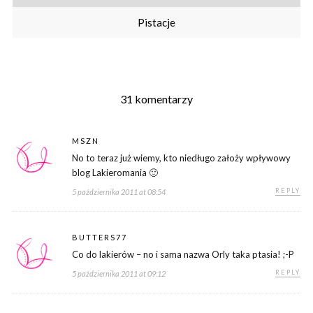
Pistacje
31 komentarzy
MSZN
No to teraz już wiemy, kto niedługo założy wpływowy
blog Lakieromania 🙂
REPLY
5 października 2011 at 08:54
BUTTERS77
Co do lakierów – no i sama nazwa Orly taka ptasia! ;-P
REPLY
5 października 2011 at 09:12