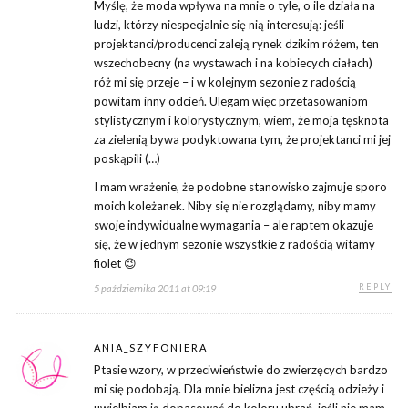
Myślę, że moda wpływa na mnie o tyle, o ile działa na
ludzi, którzy niespecjalnie się nią interesują: jeśli
projektanci/producenci zaleją rynek dzikim różem, ten
wszechobecny (na wystawach i na kobiecych ciałach)
róż mi się przeje – i w kolejnym sezonie z radością
powitam inny odcień. Ulegam więc przetasowaniom
stylistycznym i kolorystycznym, wiem, że moja tęsknota
za zielenią bywa podyktowana tym, że projektanci mi jej
poskąpili (…)
I mam wrażenie, że podobne stanowisko zajmuje sporo
moich koleżanek. Niby się nie rozglądamy, niby mamy
swoje indywidualne wymagania – ale raptem okazuje
się, że w jednym sezonie wszystkie z radością witamy
fiolet 😉
REPLY
5 października 2011 at 09:19
ANIA_SZYFONIERA
Ptasie wzory, w przeciwieństwie do zwierzęcych bardzo
mi się podobają. Dla mnie bielizna jest częścią odzieży i