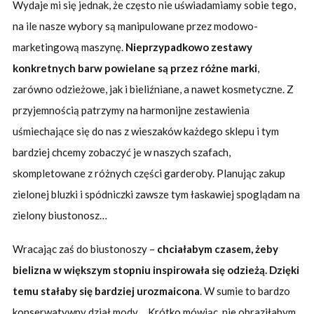
Wydaje mi się jednak, że często nie uświadamiamy sobie tego,
na ile nasze wybory są manipulowane przez modowo-
marketingową maszynę.
Nieprzypadkowo zestawy
konkretnych barw powielane są przez różne marki
,
zarówno odzieżowe, jak i bieliźniane, a nawet kosmetyczne. Z
przyjemnością patrzymy na harmonijne zestawienia
uśmiechające się do nas z wieszaków każdego sklepu i tym
bardziej chcemy zobaczyć je w naszych szafach,
skompletowane z różnych części garderoby. Planując zakup
zielonej bluzki i spódniczki zawsze tym łaskawiej spoglądam na
zielony biustonosz…
Wracając zaś do biustonoszy –
chciałabym czasem, żeby
bielizna w większym stopniu inspirowała się odzieżą. Dzięki
temu stałaby się bardziej urozmaicona
. W sumie to bardzo
konserwatywny dział mody… Krótko mówiąc, nie obraziłabym