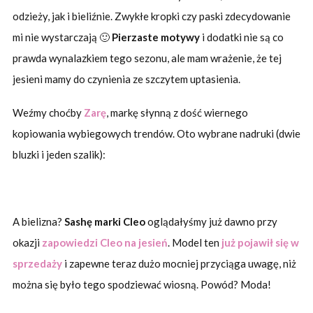
odzieży, jak i bieliźnie. Zwykłe kropki czy paski zdecydowanie
mi nie wystarczają 🙂
Pierzaste motywy
i dodatki nie są co
prawda wynalazkiem tego sezonu, ale mam wrażenie, że tej
jesieni mamy do czynienia ze szczytem uptasienia.
Weźmy choćby
Zarę
, markę słynną z dość wiernego
kopiowania wybiegowych trendów. Oto wybrane nadruki (dwie
bluzki i jeden szalik):
A bielizna?
Sashę marki Cleo
oglądałyśmy już dawno przy
okazji
zapowiedzi Cleo na jesień
. Model ten
już pojawił się w
sprzedaży
i zapewne teraz dużo mocniej przyciąga uwagę, niż
można się było tego spodziewać wiosną. Powód? Moda!