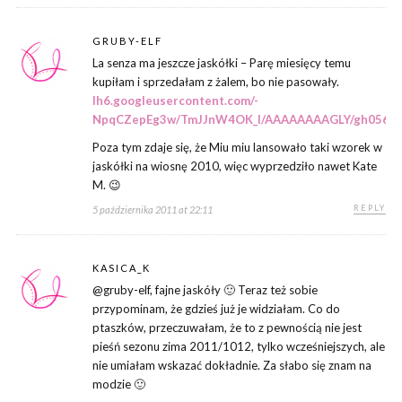
GRUBY-ELF
La senza ma jeszcze jaskółki – Parę miesięcy temu
kupiłam i sprzedałam z żalem, bo nie pasowały.
lh6.googleusercontent.com/-
NpqCZepEg3w/TmJJnW4OK_I/AAAAAAAAGLY/gh056bhwG
Poza tym zdaje się, że Miu miu lansowało taki wzorek w
jaskółki na wiosnę 2010, więc wyprzedziło nawet Kate
M. 😉
REPLY
5 października 2011 at 22:11
KASICA_K
@gruby-elf, fajne jaskóły 🙂 Teraz też sobie
przypominam, że gdzieś już je widziałam. Co do
ptaszków, przeczuwałam, że to z pewnością nie jest
pieśń sezonu zima 2011/1012, tylko wcześniejszych, ale
nie umiałam wskazać dokładnie. Za słabo się znam na
modzie 🙂