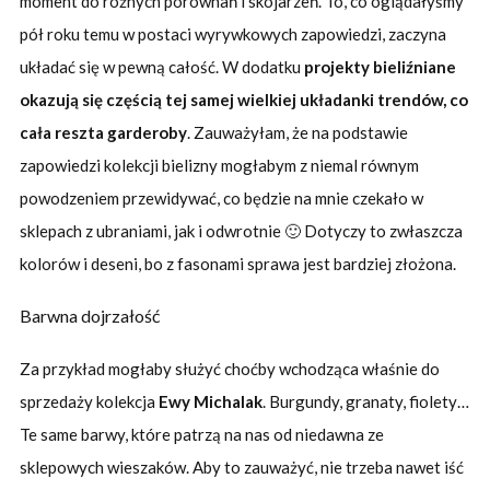
moment do różnych porównań i skojarzeń. To, co oglądałyśmy
pół roku temu w postaci wyrywkowych zapowiedzi, zaczyna
układać się w pewną całość. W dodatku
projekty bieliźniane
okazują się częścią tej samej wielkiej układanki trendów, co
cała reszta garderoby
. Zauważyłam, że na podstawie
zapowiedzi kolekcji bielizny mogłabym z niemal równym
powodzeniem przewidywać, co będzie na mnie czekało w
sklepach z ubraniami, jak i odwrotnie 🙂 Dotyczy to zwłaszcza
kolorów i deseni, bo z fasonami sprawa jest bardziej złożona.
Barwna dojrzałość
Za przykład mogłaby służyć choćby wchodząca właśnie do
sprzedaży kolekcja
Ewy Michalak
. Burgundy, granaty, fiolety…
Te same barwy, które patrzą na nas od niedawna ze
sklepowych wieszaków. Aby to zauważyć, nie trzeba nawet iść