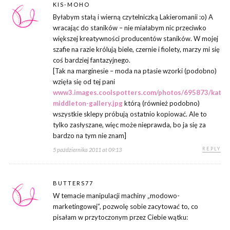
KIS-MOHO
Byłabym stałą i wierną czytelniczką Lakieromanii :o) A
wracając do staników – nie miałabym nic przeciwko
większej kreatywności producentów staników. W mojej
szafie na razie królują biele, czernie i fiolety, marzy mi się
coś bardziej fantazyjnego.
[Tak na marginesie – moda na ptasie wzorki (podobno)
wzięła się od tej pani
www3.images.coolspotters.com/photos/695873/kate-
middleton-gallery.jpg
którą (również podobno)
wszystkie sklepy próbują ostatnio kopiować. Ale to
tylko zasłyszane, więc może nieprawda, bo ja się za
bardzo na tym nie znam]
REPLY
5 października 2011 at 09:13
BUTTERS77
W temacie manipulacji machiny „modowo-
marketingowej”, pozwolę sobie zacytować to, co
pisałam w przytoczonym przez Ciebie wątku: