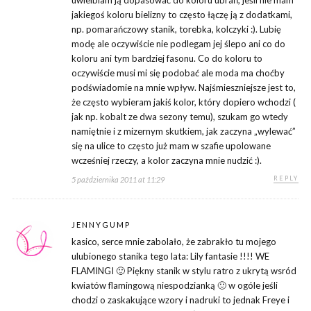
uwielbiam ją dopasować do koloru ubrań, jeśli nie mam
jakiegoś koloru bielizny to często łączę ją z dodatkami,
np. pomarańczowy stanik, torebka, kolczyki :). Lubię
modę ale oczywiście nie podlegam jej ślepo ani co do
koloru ani tym bardziej fasonu. Co do koloru to
oczywiście musi mi się podobać ale moda ma choćby
podświadomie na mnie wpływ. Najśmieszniejsze jest to,
że często wybieram jakiś kolor, który dopiero wchodzi (
jak np. kobalt ze dwa sezony temu), szukam go wtedy
namiętnie i z mizernym skutkiem, jak zaczyna „wylewać”
się na ulice to często już mam w szafie upolowane
wcześniej rzeczy, a kolor zaczyna mnie nudzić :).
REPLY
5 października 2011 at 11:29
JENNYGUMP
kasico, serce mnie zabolało, że zabrakło tu mojego
ulubionego stanika tego lata: Lily fantasie !!!! WE
FLAMINGI 🙂 Piękny stanik w stylu ratro z ukrytą wsród
kwiatów flamingową niespodzianką 🙂 w ogóle jeśli
chodzi o zaskakujące wzory i nadruki to jednak Freye i