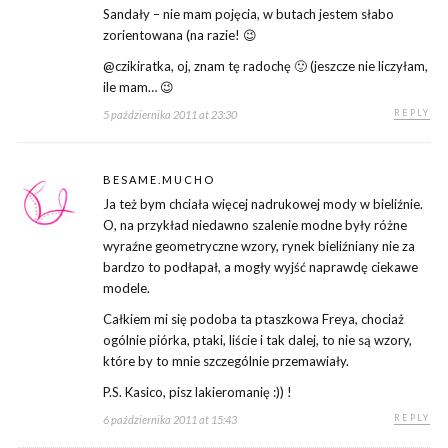
Sandały – nie mam pojęcia, w butach jestem słabo
zorientowana (na razie! 😉
@czikiratka, oj, znam tę radochę 🙂 (jeszcze nie liczyłam,
ile mam… 😉
REPLY
5 października 2011 at 23:30
BESAME.MUCHO
Ja też bym chciała więcej nadrukowej mody w bieliźnie.
O, na przykład niedawno szalenie modne były różne
wyraźne geometryczne wzory, rynek bieliźniany nie za
bardzo to podłapał, a mogły wyjść naprawdę ciekawe
modele.
Całkiem mi się podoba ta ptaszkowa Freya, chociaż
ogólnie piórka, ptaki, liście i tak dalej, to nie są wzory,
które by to mnie szczególnie przemawiały.
P.S. Kasico, pisz lakieromanię :)) !
REPLY
6 października 2011 at 15:43