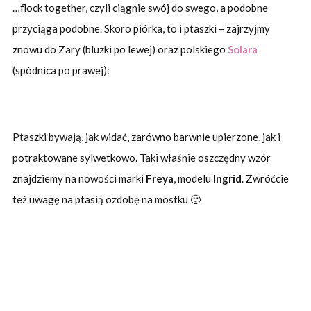
…flock together, czyli ciągnie swój do swego, a podobne
przyciąga podobne. Skoro piórka, to i ptaszki – zajrzyjmy
znowu do Zary (bluzki po lewej) oraz polskiego
Solara
(spódnica po prawej):
Ptaszki bywają, jak widać, zarówno barwnie upierzone, jak i
potraktowane sylwetkowo. Taki właśnie oszczędny wzór
znajdziemy na nowości marki
Freya
, modelu
Ingrid
. Zwróćcie
też uwagę na ptasią ozdobę na mostku 🙂