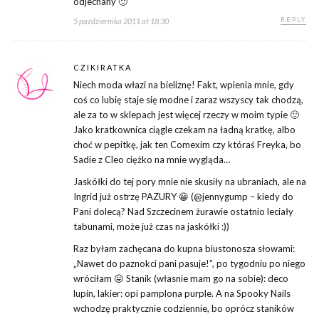
odjechany 🙂
REPLY
5 października 2011 at 18:30
CZIKIRATKA
Niech moda włazi na bieliznę! Fakt, wpienia mnie, gdy
coś co lubię staje się modne i zaraz wszyscy tak chodzą,
ale za to w sklepach jest więcej rzeczy w moim typie 🙂
Jako kratkownica ciągle czekam na ładną kratkę, albo
choć w pepitkę, jak ten Comexim czy któraś Freyka, bo
Sadie z Cleo ciężko na mnie wygląda…
Jaskółki do tej pory mnie nie skusiły na ubraniach, ale na
Ingrid już ostrzę PAZURY 😀 (@jennygump – kiedy do
Pani dolecą? Nad Szczecinem żurawie ostatnio leciały
tabunami, może już czas na jaskółki :))
Raz byłam zachęcana do kupna biustonosza słowami:
„Nawet do paznokci pani pasuje!”, po tygodniu po niego
wróciłam 😛 Stanik (własnie mam go na sobie): deco
lupin, lakier: opi pamplona purple. A na Spooky Nails
wchodzę praktycznie codziennie, bo oprócz staników