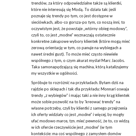
trendów, za który odpowiedzialne także są klientki,
które nie interesują się Modą. To działa tak: jeśli
poznaje się trendy po tym, co jest dostępne w
sieciówkach, albo-co gorsza-po tym, co noszą inni, to
oczywistym jest, że powstaje „wtórny obieg modowy”,
czyli to, co jest „modne” wyznaczają ostatecznie
konkretne zakupowe wybory klientek (które mogą mieć
zerową orientację w tym, co panuje na wybiegach a
nawet średni gust). To może mieć często niewiele
wspólnego z tym, o czym akurat myślał Marc Jacobs.
Taka samonapędzającą się machina, którą katalizujemy
my wszystkie w ogólności.
Spróbuje to rozróżnić na przykładach. Byłam dziś na
rajdzie po sklepach i tak dla przykładu: Monnari oswaja
trendy „z wybiegów” i mając taki a nie inny krąg klientek
może sobie pozwolić na to by 'kreować trendy” na
własne potrzeby, czyli by klientki z samego przejrzenia
ich oferty widziały co jest „modne” i więcej, by mogły
ufać modowo marce, tzn. mieć pewność, że to, co widzą
w ich ofercie rzeczywiście jest „modne” (w tym
kontekście: ma coś wspólnego z zamysłem domów