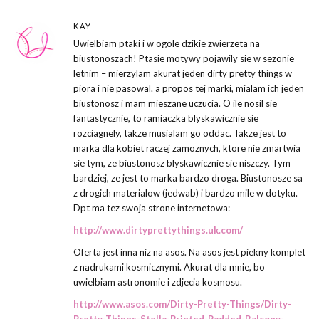
KAY
Uwielbiam ptaki i w ogole dzikie zwierzeta na
biustonoszach! Ptasie motywy pojawily sie w sezonie
letnim – mierzylam akurat jeden dirty pretty things w
piora i nie pasowal. a propos tej marki, mialam ich jeden
biustonosz i mam mieszane uczucia. O ile nosil sie
fantastycznie, to ramiaczka blyskawicznie sie
rozciagnely, takze musialam go oddac. Takze jest to
marka dla kobiet raczej zamoznych, ktore nie zmartwia
sie tym, ze biustonosz blyskawicznie sie niszczy. Tym
bardziej, ze jest to marka bardzo droga. Biustonosze sa
z drogich materialow (jedwab) i bardzo mile w dotyku.
Dpt ma tez swoja strone internetowa:
http://www.dirtyprettythings.uk.com/
Oferta jest inna niz na asos. Na asos jest piekny komplet
z nadrukami kosmicznymi. Akurat dla mnie, bo
uwielbiam astronomie i zdjecia kosmosu.
http://www.asos.com/Dirty-Pretty-Things/Dirty-