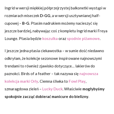
Ingrid w wersji miękkiej półprzejrzystej balkonetki wystąpi w
rozmiarach miseczek
D-GG
, a w wersji usztywnianej half-
cupowej –
B-G
. Ptasim nadrukiem możemy nacieszyć się
jeszcze bardziej, nabywając coś z kompletu Ingrid marki Freya
Lounge. Ptasia będzie
koszulka
oraz
spodnie piżamowe
.
I jeszcze jedna ptasia ciekawostka – w sumie dość niedawno
odkryłam, że kolekcje sezonowe inspirowane najnowszymi
trendami to również zjawisko dotyczące… lakierów do
paznokci. Birds of a feather – tak nazywa się
najnowsza
kolekcja marki Orly
. Ciemna śliwka to
Fowl Play
,
szmaragdowa zieleń –
Lucky Duck
. Właściwie
mogłybyśmy
spokojnie zacząć dobierać manicure do bielizny
.