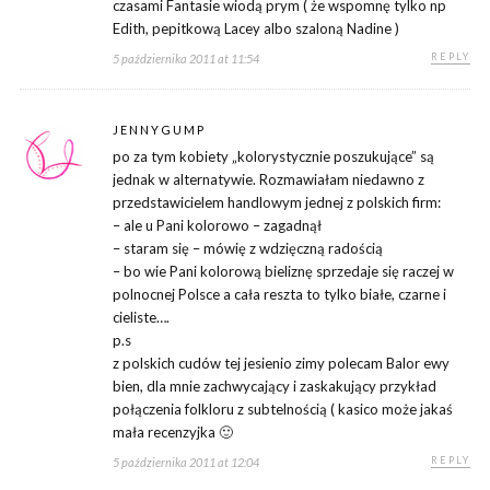
czasami Fantasie wiodą prym ( że wspomnę tylko np
Edith, pepitkową Lacey albo szaloną Nadine )
REPLY
5 października 2011 at 11:54
JENNYGUMP
po za tym kobiety „kolorystycznie poszukujące” są
jednak w alternatywie. Rozmawiałam niedawno z
przedstawicielem handlowym jednej z polskich firm:
– ale u Pani kolorowo – zagadnął
– staram się – mówię z wdzięczną radością
– bo wie Pani kolorową bieliznę sprzedaje się raczej w
polnocnej Polsce a cała reszta to tylko białe, czarne i
cieliste….
p.s
z polskich cudów tej jesienio zimy polecam Balor ewy
bien, dla mnie zachwycający i zaskakujący przykład
połączenia folkloru z subtelnością ( kasico może jakaś
mała recenzyjka 🙂
REPLY
5 października 2011 at 12:04