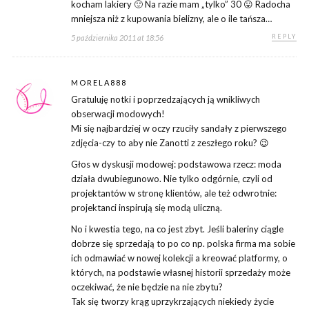
kocham lakiery 🙂 Na razie mam „tylko” 30 😛 Radocha
mniejsza niż z kupowania bielizny, ale o ile tańsza…
REPLY
5 października 2011 at 18:56
MORELA888
Gratuluję notki i poprzedzających ją wnikliwych
obserwacji modowych!
Mi się najbardziej w oczy rzuciły sandały z pierwszego
zdjęcia-czy to aby nie Zanotti z zeszłego roku? 😉
Głos w dyskusji modowej: podstawowa rzecz: moda
działa dwubiegunowo. Nie tylko odgórnie, czyli od
projektantów w stronę klientów, ale też odwrotnie:
projektanci inspirują się modą uliczną.
No i kwestia tego, na co jest zbyt. Jeśli baleriny ciągle
dobrze się sprzedają to po co np. polska firma ma sobie
ich odmawiać w nowej kolekcji a kreować platformy, o
których, na podstawie własnej historii sprzedaży może
oczekiwać, że nie będzie na nie zbytu?
Tak się tworzy krąg uprzykrzających niekiedy życie