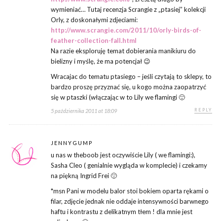
wymieniać… Tutaj recenzja Scrangie z „ptasiej” kolekcji
Orly, z doskonałymi zdjeciami:
http://www.scrangie.com/2011/10/orly-birds-of-
feather-collection-fall.html
Na razie eksploruję temat dobierania manikiuru do
bielizny i myślę, że ma potencjał 😉
Wracajac do tematu ptasiego – jeśli czytają to sklepy, to
bardzo proszę przyznać się, u kogo można zaopatrzyć
się w ptaszki (włączając w to Lily we flamingi 🙂
REPLY
5 października 2011 at 18:09
JENNYGUMP
u nas w theboob jest oczywiście Lily ( we flamingi:),
Sasha Cleo ( genialnie wygląda w komplecie) i czekamy
na piękną Ingrid Frei 🙂
*msn Pani w modelu balor stoi bokiem oparta rękami o
filar, zdjęcie jednak nie oddaje intensywności barwnego
haftu i kontrastu z delikatnym tłem ! dla mnie jest