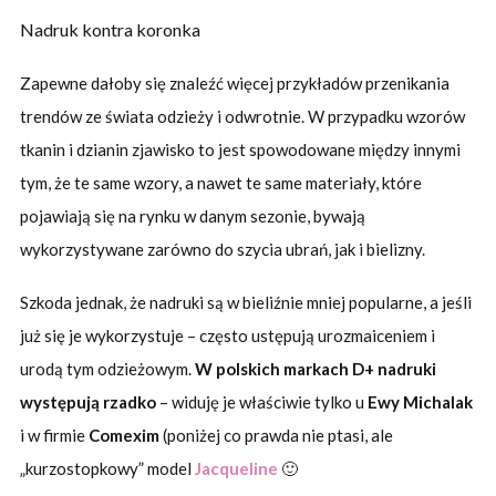
Nadruk kontra koronka
Zapewne dałoby się znaleźć więcej przykładów przenikania
trendów ze świata odzieży i odwrotnie. W przypadku wzorów
tkanin i dzianin zjawisko to jest spowodowane między innymi
tym, że te same wzory, a nawet te same materiały, które
pojawiają się na rynku w danym sezonie, bywają
wykorzystywane zarówno do szycia ubrań, jak i bielizny.
Szkoda jednak, że nadruki są w bieliźnie mniej popularne, a jeśli
już się je wykorzystuje – często ustępują urozmaiceniem i
urodą tym odzieżowym.
W polskich markach D+ nadruki
występują rzadko
– widuję je właściwie tylko u
Ewy Michalak
i w firmie
Comexim
(poniżej co prawda nie ptasi, ale
„kurzostopkowy” model
Jacqueline
🙂