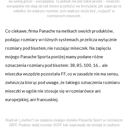
na samej górze – europejskie. To jednak nie jest takie proste – miseczki
europejskie nie dają się tak łatwo przełożyć na brytyjskie, jak sugeruje ta
tabelka. Im większy rozmiar, tym większy może być „rozjazd” w
rozmiarach miseczek.
Co ciekawe, firma Panache na metkach swoich produktów,
podając rozmiary w różnych systemach, przelicza wyłącznie
rozmiary pod biustem, nie ruszając miseczek. Na zapięciu
mojego Panache Sporta poniżej mamy podane różne
oznaczenia rozmiaru pod biustem: 38, 85, 100, 16… ale
miseczka wszędzie pozostała FF, co w zasadzie nie ma sensu,
zwłaszcza biorąc pod uwage, że takiego oznaczenia rozmiaru
miseczki w ogóle nie stosuje się w rozmiarówce ani
europejskiej, ani francuskiej.
Nadruk („metka”) na zapięciu mojego stanika Panache Sport w rozmiarze
38FF. Podany dalej rozmiar 85FF tak naprawdę nie istnieje w żadnym