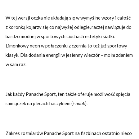
W tej wersji oczka nie układają się w wymyślne wzory i całość
z koronką kojarzy się co najwyżej odlegle, raczej nawiązuje do
bardzo modnej w sportowych ciuchach estetyki siatki.
Limonkowy neon w połączeniu z czernia to też już sportowy
klasyk. Dla dodania energii w jesienny wieczór – moim zdaniem
w sam raz.
Jak każdy Panache Sport, ten także oferuje możliwość spięcia
ramiączek na plecach haczykiem (
j-hook
).
Zakres rozmiarów Panache Sport na fiszbinach ostatnio nieco