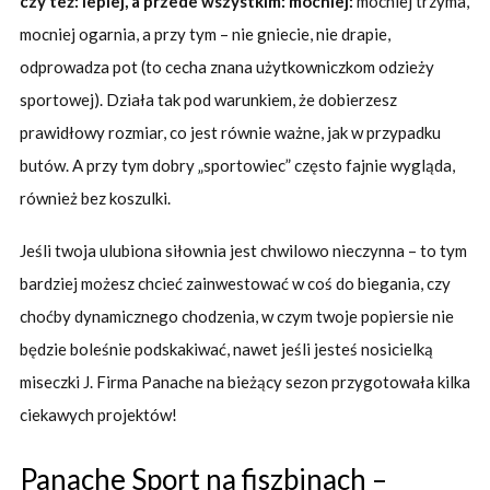
czy też: lepiej, a przede wszystkim: mocniej:
mocniej trzyma,
mocniej ogarnia, a przy tym – nie gniecie, nie drapie,
odprowadza pot (to cecha znana użytkowniczkom odzieży
sportowej). Działa tak pod warunkiem, że dobierzesz
prawidłowy rozmiar, co jest równie ważne, jak w przypadku
butów. A przy tym dobry „sportowiec” często fajnie wygląda,
również bez koszulki.
Jeśli twoja ulubiona siłownia jest chwilowo nieczynna – to tym
bardziej możesz chcieć zainwestować w coś do biegania, czy
choćby dynamicznego chodzenia, w czym twoje popiersie nie
będzie boleśnie podskakiwać, nawet jeśli jesteś nosicielką
miseczki J. Firma Panache na bieżący sezon przygotowała kilka
ciekawych projektów!
Panache Sport na fiszbinach –