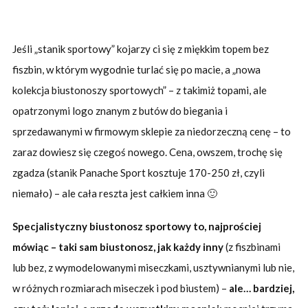
Jeśli „stanik sportowy” kojarzy ci się z miękkim topem bez
fiszbin, w którym wygodnie turlać się po macie, a „nowa
kolekcja biustonoszy sportowych” – z takimiż topami, ale
opatrzonymi logo znanym z butów do biegania i
sprzedawanymi w firmowym sklepie za niedorzeczną cenę – to
zaraz dowiesz się czegoś nowego. Cena, owszem, trochę się
zgadza (stanik Panache Sport kosztuje 170-250 zł, czyli
niemało) – ale cała reszta jest całkiem inna 🙂
Specjalistyczny biustonosz sportowy to, najprościej
mówiąc – taki sam biustonosz, jak każdy inny
(z fiszbinami
lub bez, z wymodelowanymi miseczkami, usztywnianymi lub nie,
w różnych rozmiarach miseczek i pod biustem) –
ale… bardziej,