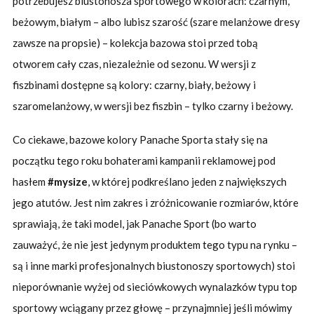
potrzebujesz biustonosza sportowego w kolorach: czarnym,
beżowym, białym – albo lubisz szarość (szare melanżowe dresy
zawsze na propsie) – kolekcja bazowa stoi przed tobą
otworem cały czas, niezależnie od sezonu. W wersji z
fiszbinami dostępne są kolory: czarny, biały, beżowy i
szaromelanżowy, w wersji bez fiszbin – tylko czarny i beżowy.
Co ciekawe, bazowe kolory Panache Sporta stały się na
początku tego roku bohaterami kampanii reklamowej pod
hasłem
#mysize
, w której podkreślano jeden z największych
jego atutów. Jest nim zakres i zróżnicowanie rozmiarów, które
sprawiają, że taki model, jak Panache Sport (bo warto
zauważyć, że nie jest jedynym produktem tego typu na rynku –
są i inne marki profesjonalnych biustonoszy sportowych) stoi
nieporównanie wyżej od sieciówkowych wynalazków typu top
sportowy wciągany przez głowę – przynajmniej jeśli mówimy