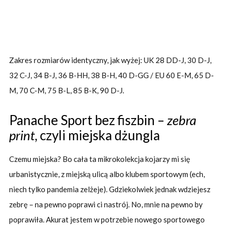
Zakres rozmiarów identyczny, jak wyżej: UK 28 DD-J, 30 D-J,
32 C-J, 34 B-J, 36 B-HH, 38 B-H, 40 D-GG / EU 60 E-M, 65 D-
M, 70 C-M, 75 B-L, 85 B-K, 90 D-J.
Panache Sport bez fiszbin –
zebra
print
, czyli miejska dżungla
Czemu miejska? Bo cała ta mikrokolekcja kojarzy mi się
urbanistycznie, z miejską ulicą albo klubem sportowym (ech,
niech tylko pandemia zelżeje). Gdziekolwiek jednak wdziejesz
zebrę – na pewno poprawi ci nastrój. No, mnie na pewno by
poprawiła. Akurat jestem w potrzebie nowego sportowego