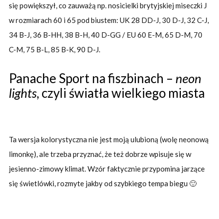
się powiększył, co zauważą np. nosicielki brytyjskiej miseczki J
w rozmiarach 60 i 65 pod biustem: UK 28 DD-J, 30 D-J, 32 C-J,
34 B-J, 36 B-HH, 38 B-H, 40 D-GG / EU 60 E-M, 65 D-M, 70
C-M, 75 B-L, 85 B-K, 90 D-J.
Panache Sport na fiszbinach –
neon
lights
, czyli światła wielkiego miasta
Ta wersja kolorystyczna nie jest moją ulubioną (wolę neonową
limonkę), ale trzeba przyznać, że też dobrze wpisuje się w
jesienno-zimowy klimat. Wzór faktycznie przypomina jarzące
się świetlówki, rozmyte jakby od szybkiego tempa biegu 🙂