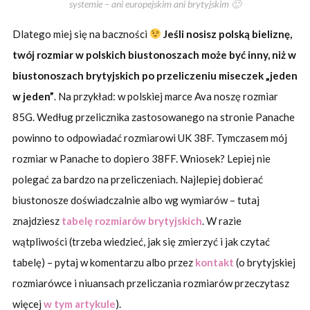
systemie – ani europejskim ani brytyjskim 🙂
Dlatego miej się na baczności
Jeśli nosisz polską bieliznę,
twój rozmiar w polskich biustonoszach może być inny, niż w
biustonoszach brytyjskich po przeliczeniu miseczek „jeden
w jeden”
. Na przykład: w polskiej marce Ava noszę rozmiar
85G. Według przelicznika zastosowanego na stronie Panache
powinno to odpowiadać rozmiarowi UK 38F. Tymczasem mój
rozmiar w Panache to dopiero 38FF. Wniosek? Lepiej nie
polegać za bardzo na przeliczeniach. Najlepiej dobierać
biustonosze doświadczalnie albo wg wymiarów – tutaj
znajdziesz
tabelę rozmiarów brytyjskich
. W razie
wątpliwości (trzeba wiedzieć, jak się zmierzyć i jak czytać
tabelę) – pytaj w komentarzu albo przez
kontakt
(o brytyjskiej
rozmiarówce i niuansach przeliczania rozmiarów przeczytasz
więcej
w tym artykule
).