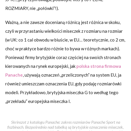
ROZMIARY, nie „połówki”!).
Ważną, a nie zawsze docenianą różnicą jest różnica w skoku,
czyli w przyrastaniu wielkości miseczek z rozmiaru na rozmiar
(w UK: co 1 cal obwodu w biuście, w EU… teoretycznie, co 2 cm,
choć w praktyce bardzo różnie to bywa w różnych markach).
Ponieważ firmy brytyjskie coraz częściej na swoich stronach
kierowanych na rynek europejski, jak
polska strona firmowa
Panache
, używają oznaczeń „przeliczonych” na system EU, ja
również umieszczam oznaczenia EU, gdy podaję rozmiarówki
modeli. Przykładowo, brytyjska miseczka G to według tego
„przekładu” europejska miseczka I.
Skrinszot z katalogu Panache: zakres rozmiarów Panache Sport na
fiszbinach. Bezpośrednio nad tabelką są brytyjskie oznaczenia miseczek,