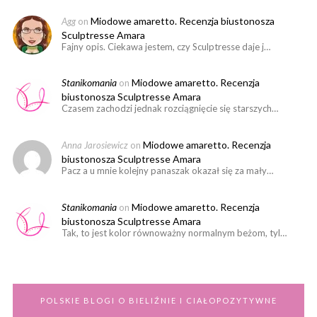
Miodowe amaretto. Recenzja biustonosza
Agg
on
Sculptresse Amara
Fajny opis. Ciekawa jestem, czy Sculptresse daje j…
Stanikomania
Miodowe amaretto. Recenzja
on
biustonosza Sculptresse Amara
Czasem zachodzi jednak rozciągnięcie się starszych…
Miodowe amaretto. Recenzja
Anna Jarosiewicz
on
biustonosza Sculptresse Amara
Pacz a u mnie kolejny panaszak okazał się za mały…
Stanikomania
Miodowe amaretto. Recenzja
on
biustonosza Sculptresse Amara
Tak, to jest kolor równoważny normalnym beżom, tyl…
POLSKIE BLOGI O BIELIŹNIE I CIAŁOPOZYTYWNE