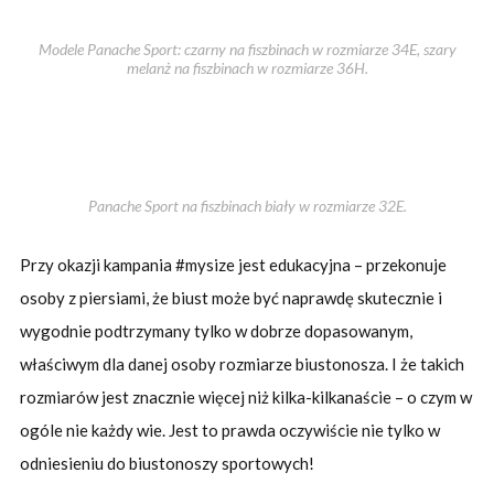
Modele Panache Sport: czarny na fiszbinach w rozmiarze 34E, szary
melanż na fiszbinach w rozmiarze 36H.
Panache Sport na fiszbinach biały w rozmiarze 32E.
Przy okazji kampania #mysize jest edukacyjna – przekonuje
osoby z piersiami, że biust może być naprawdę skutecznie i
wygodnie podtrzymany tylko w dobrze dopasowanym,
właściwym dla danej osoby rozmiarze biustonosza. I że takich
rozmiarów jest znacznie więcej niż kilka-kilkanaście – o czym w
ogóle nie każdy wie. Jest to prawda oczywiście nie tylko w
odniesieniu do biustonoszy sportowych!