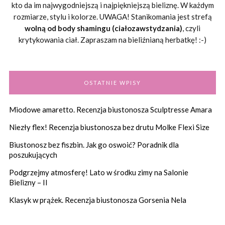
kto da im najwygodniejszą i najpiękniejszą bieliznę. W każdym
rozmiarze, stylu i kolorze. UWAGA! Stanikomania jest strefą
wolną od body shamingu (ciałozawstydzania)
, czyli
krytykowania ciał. Zapraszam na bieliźnianą herbatkę! :-)
OSTATNIE WPISY
Miodowe amaretto. Recenzja biustonosza Sculptresse Amara
Niezły flex! Recenzja biustonosza bez drutu Molke Flexi Size
Biustonosz bez fiszbin. Jak go oswoić? Poradnik dla
poszukujących
Podgrzejmy atmosferę! Lato w środku zimy na Salonie
Bielizny – II
Klasyk w prążek. Recenzja biustonosza Gorsenia Nela