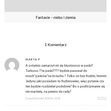
Fantasie – niebo i ziemia
1 Komentarz
MARTA P
A ostatnio zamarzył mi się biustonosz w paski?
Turkusss ??w paski???? będzie pasował do
moich”pasków”na brzuchu ? Tylko on bez fiszbin, hmmm
Jedyny jaki posiadam to fiszbinowiec, więc pytanie czy
ten będzie rozdzielał podobnie? Bo o podtrzymanie się
nie martwię, na pewno da radę?
REPLY
21 października 2020 at 16:20