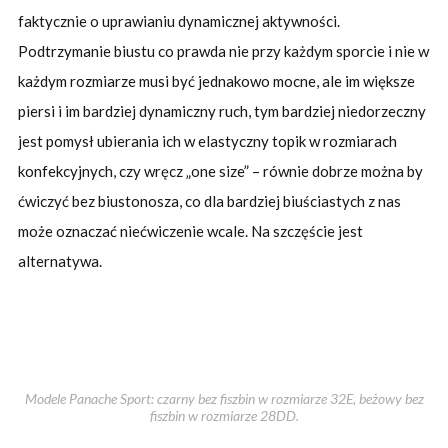
faktycznie o uprawianiu dynamicznej aktywności.
Podtrzymanie biustu co prawda nie przy każdym sporcie i nie w
każdym rozmiarze musi być jednakowo mocne, ale im większe
piersi i im bardziej dynamiczny ruch, tym bardziej niedorzeczny
jest pomysł ubierania ich w elastyczny topik w rozmiarach
konfekcyjnych, czy wręcz „one size” – równie dobrze można by
ćwiczyć bez biustonosza, co dla bardziej biuściastych z nas
może oznaczać niećwiczenie wcale. Na szczęście jest
alternatywa.
Modele Panache Sport: czarny bez fiszbin w rozmiarze 32E, beżowy bez
fiszbin w rozmiarze 28DD.