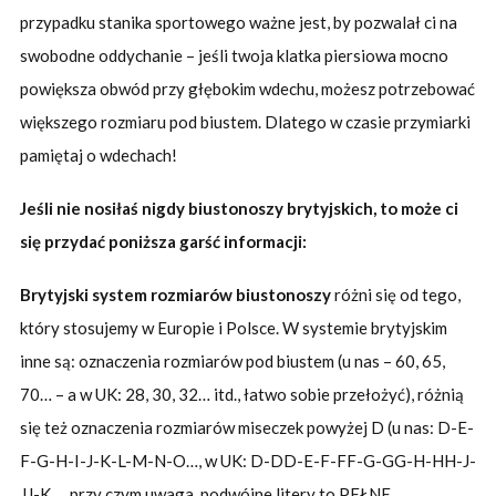
przypadku stanika sportowego ważne jest, by pozwalał ci na
swobodne oddychanie – jeśli twoja klatka piersiowa mocno
powiększa obwód przy głębokim wdechu, możesz potrzebować
większego rozmiaru pod biustem. Dlatego w czasie przymiarki
pamiętaj o wdechach!
Jeśli nie nosiłaś nigdy biustonoszy brytyjskich, to może ci
się przydać poniższa garść informacji:
Brytyjski system rozmiarów biustonoszy
różni się od tego,
który stosujemy w Europie i Polsce. W systemie brytyjskim
inne są: oznaczenia rozmiarów pod biustem (u nas – 60, 65,
70… – a w UK: 28, 30, 32… itd., łatwo sobie przełożyć), różnią
się też oznaczenia rozmiarów miseczek powyżej D (u nas: D-E-
F-G-H-I-J-K-L-M-N-O…, w UK: D-DD-E-F-FF-G-GG-H-HH-J-
JJ-K…, przy czym uwaga, podwójne litery to PEŁNE