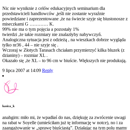
Nic nie wyniknie z celów edukacyjnych seminarium dla
przedstawicieli handlowców ,jeśli nie zostanie wyraźnie
powiedziane i zaprezentowane ,że na świecie szyje się biustonosze z
miseczkami G ………… K.
99% nie ma o tym pojęcia a pozostały 1%
twierdzi ,że takie rozmiary nie znalazłyby nabywczyń.
Analogiczna sytuacja jest z odzieżą , na wieszkach dobrze wygląda
tylko nr36 , 44 – nie szyje się .
Wczoraj w Złotych Tarasach chciałam przymierzyć kilka bluzek (z
dzianiny) – rozmiar XL .
Okazało się ,że XL – to 96 cm w biuście. Większych nie produkują.
9 lipca 2007 at 14:09
Reply
kasica_k
anahgirn: miło mi, że wpadłaś do nas, dziękuję za zwrócenie uwagi
na rabat w Soyelle (umieściłam już tę informację w notce), no i za
zaangażowanie w „sprawę biuściastą”. Działając na tym polu mamy