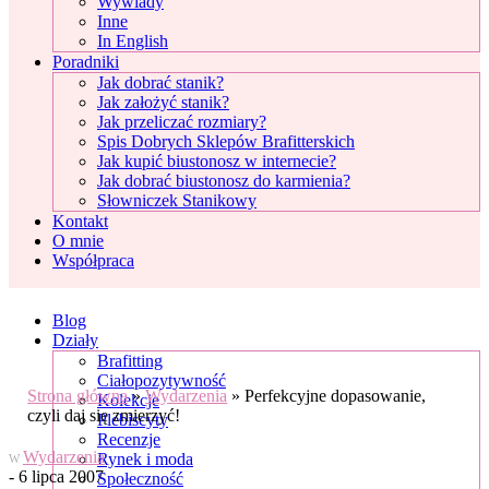
Wywiady
Inne
In English
Poradniki
Jak dobrać stanik?
Jak założyć stanik?
Jak przeliczać rozmiary?
Spis Dobrych Sklepów Brafitterskich
Jak kupić biustonosz w internecie?
Jak dobrać biustonosz do karmienia?
Słowniczek Stanikowy
Kontakt
O mnie
Współpraca
Blog
Działy
Brafitting
Ciałopozytywność
Strona główna
»
Wydarzenia
»
Perfekcyjne dopasowanie,
Kolekcje
czyli daj się zmierzyć!
Plebiscyty
Recenzje
Wydarzenia
Rynek i moda
W
- 6 lipca 2007
Społeczność