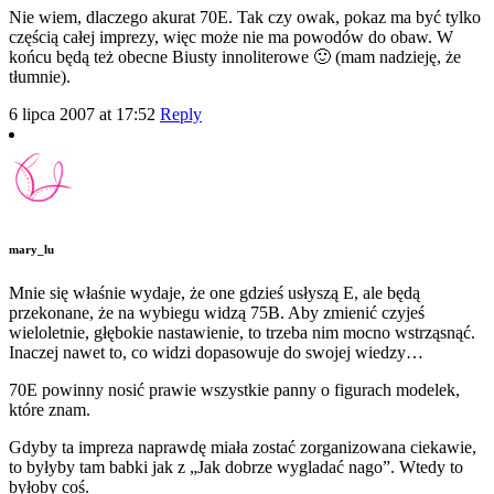
Nie wiem, dlaczego akurat 70E. Tak czy owak, pokaz ma być tylko
częścią całej imprezy, więc może nie ma powodów do obaw. W
końcu będą też obecne Biusty innoliterowe 🙂 (mam nadzieję, że
tłumnie).
6 lipca 2007 at 17:52
Reply
mary_lu
Mnie się właśnie wydaje, że one gdzieś usłyszą E, ale będą
przekonane, że na wybiegu widzą 75B. Aby zmienić czyjeś
wieloletnie, głębokie nastawienie, to trzeba nim mocno wstrząsnąć.
Inaczej nawet to, co widzi dopasowuje do swojej wiedzy…
70E powinny nosić prawie wszystkie panny o figurach modelek,
które znam.
Gdyby ta impreza naprawdę miała zostać zorganizowana ciekawie,
to byłyby tam babki jak z „Jak dobrze wygladać nago”. Wtedy to
byłoby coś.