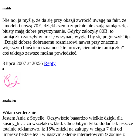
maith
Nie no, ja myślę, że da się przy okazji zwrócić uwagę na fakt, że
„modelki noszą 70E, dzięki czemu zupełnie nie czują ramiączek, a
biusty mają dobre przytrzymanie. Gdyby założyły 80B, to
ramiączka zaczęłyby im się wrzynać, wygląd by się pogorszył” itp.
„Dzięki dobrze dobranemu rozmiarowi nawet przy znacznie
większym biuście można nosić te urocze, cieniutkie ramiączka” –
coś takiego zawsze można powiedzieć.
8 lipca 2007 at 20:56
Reply
anahgirn
Witam serdecznie!
Jestem Ania z Soyelle. Oczywiście baaardzo wielkie dzięki dla
kasicy_k … za wszelaki wkład. Chciałabym tylko dodać tak jeszcze
totalnie reklamowo, iż 15% zniżki na zakupy w ciągu 7 dni od
imprezy będzie też i w naszym sklepie internetowym (zgodnie z