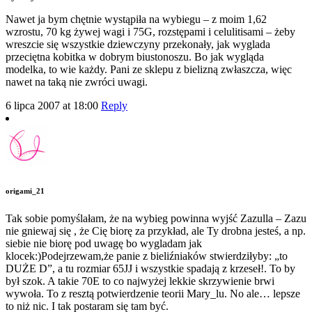
Nawet ja bym chętnie wystąpiła na wybiegu – z moim 1,62
wzrostu, 70 kg żywej wagi i 75G, rozstępami i celulitisami – żeby
wreszcie się wszystkie dziewczyny przekonały, jak wyglada
przeciętna kobitka w dobrym biustonoszu. Bo jak wygląda
modelka, to wie każdy. Pani ze sklepu z bielizną zwłaszcza, więc
nawet na taką nie zwróci uwagi.
6 lipca 2007 at 18:00
Reply
origami_21
Tak sobie pomyślałam, że na wybieg powinna wyjść Zazulla – Zazu
nie gniewaj się , że Cię biorę za przykład, ale Ty drobna jesteś, a np.
siebie nie biorę pod uwagę bo wygladam jak
klocek:)Podejrzewam,że panie z bieliźniaków stwierdziłyby: „to
DUŻE D”, a tu rozmiar 65JJ i wszystkie spadają z krzeseł!. To by
był szok. A takie 70E to co najwyżej lekkie skrzywienie brwi
wywoła. To z resztą potwierdzenie teorii Mary_lu. No ale… lepsze
to niż nic. I tak postaram się tam być.