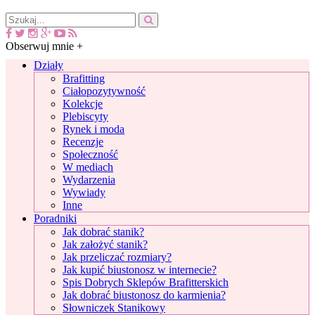
Obserwuj mnie +
Działy
Brafitting
Ciałopozytywność
Kolekcje
Plebiscyty
Rynek i moda
Recenzje
Społeczność
W mediach
Wydarzenia
Wywiady
Inne
Poradniki
Jak dobrać stanik?
Jak założyć stanik?
Jak przeliczać rozmiary?
Jak kupić biustonosz w internecie?
Spis Dobrych Sklepów Brafitterskich
Jak dobrać biustonosz do karmienia?
Słowniczek Stanikowy