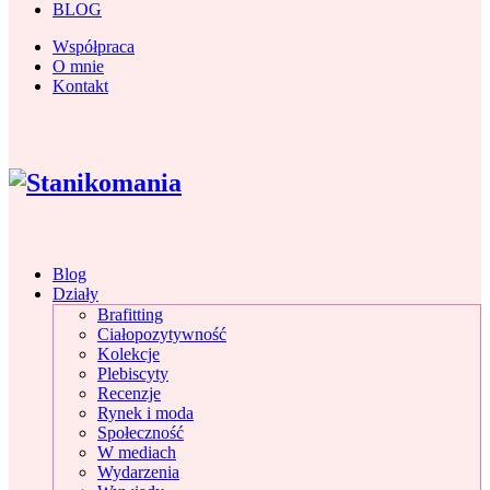
BLOG
Współpraca
O mnie
Kontakt
Blog
Działy
Brafitting
Ciałopozytywność
Kolekcje
Plebiscyty
Recenzje
Rynek i moda
Społeczność
W mediach
Wydarzenia