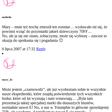
maheda
Mary – mnie też trochę zmroził ten rozmiar… wydawało mi się, że
powinni wziąć do przymiarki jakieś dziewczyny 70FF…
No, ale ja się nie znam, zobaczymy, może się wybiorę – zawsze to
okazja do spotkania się i pogadania 🙂
6 lipca 2007 at 17:32
Reply
mary_lu
Może jestem „czarnowidz”, ale już wyobrażam sobie te wszystkie
nasze ekspedientki, które znajdą potwierdzenie tych wszystkich
bzdur, które od lat wyznają i nam wmawiają… „Była tam
prezentacja takiej specjalnej marki dla duuuużych biustów,
normalnie nawet E! No, u nas w Triumphie to głównie sprzedajemy
75B, ale wiadomo, Angielkom to nawet E się przyda…”