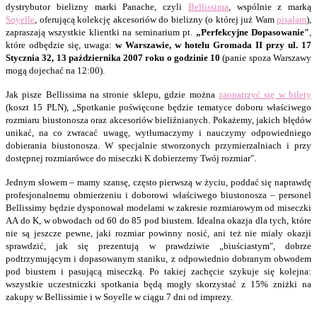
dystrybutor bielizny marki Panache, czyli
Bellissima
, wspólnie z marką
Soyelle
, oferującą kolekcję akcesoriów do bielizny (o której już Wam
pisałam
),
zapraszają wszystkie klientki na seminarium pt.
„Perfekcyjne Dopasowanie″
,
które odbędzie się, uwaga:
w Warszawie, w hotelu Gromada II przy ul. 17
Stycznia 32, 13 października 2007 roku
o godzinie 10
(panie spoza Warszawy
mogą dojechać na 12:00).
Jak pisze Bellissima na stronie sklepu, gdzie można
zaopatrzyć się w bilety
(koszt 15 PLN), „Spotkanie poświęcone będzie tematyce doboru właściwego
rozmiaru biustonosza oraz akcesoriów bieliźnianych. Pokażemy, jakich błędów
unikać, na co zwracać uwagę, wytłumaczymy i nauczymy odpowiedniego
dobierania biustonosza. W specjalnie stworzonych przymierzalniach i przy
dostępnej rozmiarówce do miseczki K dobierzemy Twój rozmiar″.
Jednym słowem – mamy szansę, często pierwszą w życiu, poddać się naprawdę
profesjonalnemu obmierzeniu i doborowi właściwego biustonosza – personel
Bellissimy będzie dysponował modelami w zakresie rozmiarowym od miseczki
AA do K, w obwodach od 60 do 85 pod biustem. Idealna okazja dla tych, które
nie są jeszcze pewne, jaki rozmiar powinny nosić, ani też nie miały okazji
sprawdzić, jak się prezentują w prawdziwie „biuściastym″, dobrze
podtrzymującym i dopasowanym staniku, z odpowiednio dobranym obwodem
pod biustem i pasującą miseczką. Po takiej zachęcie szykuje się kolejna:
wszystkie uczestniczki spotkania będą mogły skorzystać z 15% zniżki na
zakupy w Bellissimie i w Soyelle w ciągu 7 dni od imprezy.