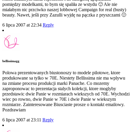
pomiędzy modelkami, to bym się spaliła ze wstydu 🙂 Ale nie
miałabym nic przciwko naszej lobbowej Campaign for real (busty)
beauty. Nawet, jeśli przy Zazulli wyjdę na pączka z pryszczami 🙂
6 lipca 2007 at 22:34
Reply
bellissimagg
Polowa prezentowanych biustonoszy to modele pilotowe, ktore
produkowane sa tylko w 70E. Niestety Bellissima nie ma wplywu
na zmiane procesu produkcji marki Panache. Co mozemy
zaproponowac to prezentacja stalych kolekcji, ktore moglyby
przedstawic dwie Panie w rozmiarach wiekszych od 70E. Wychodzi
wiec po rowno, dwie Panie w 70E i dwie Panie w wiekszym
rozmiarze. Zainteresowane Biusciaste prosze o kontakt emailowy.
Pozdrawiam
6 lipca 2007 at 23:11
Reply