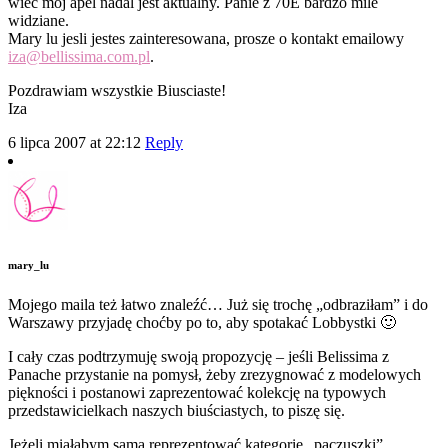
wiec moj apel nadal jest aktualny. Panie z 70E bardzo mile
widziane.
Mary lu jesli jestes zainteresowana, prosze o kontakt emailowy
iza@bellissima.com.pl
.
Pozdrawiam wszystkie Biusciaste!
Iza
6 lipca 2007 at 22:12
Reply
mary_lu
Mojego maila też łatwo znaleźć… Już się trochę „odbraziłam” i do
Warszawy przyjadę choćby po to, aby spotakać Lobbystki 🙂
I cały czas podtrzymuję swoją propozycję – jeśli Belissima z
Panache przystanie na pomysł, żeby zrezygnować z modelowych
piękności i postanowi zaprezentować kolekcję na typowych
przedstawicielkach naszych biuściastych, to piszę się.
Jeżeli miałabym sama reprezentować kategorię „pączuszki”