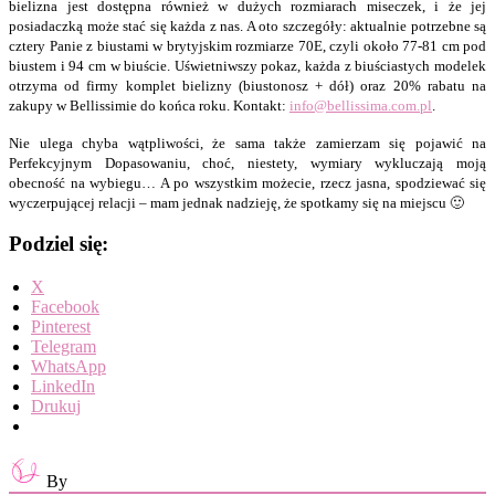
bielizna jest dostępna również w dużych rozmiarach miseczek, i że jej
posiadaczką może stać się każda z nas. A oto szczegóły: aktualnie potrzebne są
cztery Panie z biustami w brytyjskim rozmiarze 70E, czyli około 77-81 cm pod
biustem i 94 cm w biuście. Uświetniwszy pokaz, każda z biuściastych modelek
otrzyma od firmy komplet bielizny (biustonosz + dół) oraz 20% rabatu na
zakupy w Bellissimie do końca roku. Kontakt:
info@bellissima.com.pl
.
Nie ulega chyba wątpliwości, że sama także zamierzam się pojawić na
Perfekcyjnym Dopasowaniu, choć, niestety, wymiary wykluczają moją
obecność na wybiegu… A po wszystkim możecie, rzecz jasna, spodziewać się
wyczerpującej relacji – mam jednak nadzieję, że spotkamy się na miejscu 🙂
Podziel się:
X
Facebook
Pinterest
Telegram
WhatsApp
LinkedIn
Drukuj
By