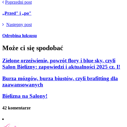
Poprzedni post
„Przed″ i „po″
Następny post
Odrobina luksusu
Może ci się spodobać
Zielone orzeźwienie, powrót flory i blue sky, czyli
Salon Bielizny: zapowiedzi i aktualności 2025 cz. I!
Burza mózgów, burza biustów, czyli brafitting dla
zaawansowanych
Bielizna na Salony!
42 komentarze