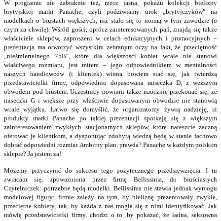
W programie nie zabraknie też, rzecz jasna, pokazu kolekcji bielizny
brytyjskiej marki Panache, czyli podziwiamy urok „brytyjczyków″ na
modelkach o biustach
większych
, niż stało się to normą w tym zawodzie (o
czym za chwilę). Wśród gości, oprócz zainteresowanych pań, znajdą się także
właściciele sklepów, zaproszeni w celach edukacyjnych i promocyjnych –
prezentacja ma otworzyć wszystkim zebranym oczy na fakt, że przeciętność
„
nieśmiertelnego 75B
″
, które dla większości kobiet wcale nie stanowi
właściwego rozmiaru, jest mitem – jego odpowiednikiem w mentalności
naszych handlowców (i klientek) winna bowiem stać się, jak twierdzą
przedstawicielki firmy, odpowiednio dopasowana miseczka D, z węższym
obwodem pod biustem. Uczestnicy powinni także naocznie przekonać się, że
miseczki G i większe przy właściwie dopasowanym obwodzie nie stanowią
wcale wyjątku. Łatwo się domyślić, że organizatorzy żywią nadzieję, iż
produkty marki Panache po takiej prezentacji spotkają się z większym
zainteresowaniem zwykłych stacjonarnych sklepów, które nareszcie zaczną
oferować je klientkom, a dysponując zdobytą wiedzą będą w stanie fachowo
dobrać odpowiedni rozmiar. Ambitny plan, prawda? Panache w każdym polskim
sklepie? Ja jestem za!
Możemy przyczynić do sukcesu tego pożytecznego przedsięwzięcia. I tu
zwracam się, upoważniona przez firmę Bellissima, do biuściastych
Czytelniczek: potrzebne będą modelki. Bellissima nie stawia jednak wymogu
modelowej figury: firmie zależy na tym, by bieliznę prezentowały zwykłe,
przeciętne kobiety, tak, by każda z nas mogła się z nimi identyfikować. Jak
mówią przedstawicielki firmy, chodzi o to, by pokazać, że ładna, seksowna