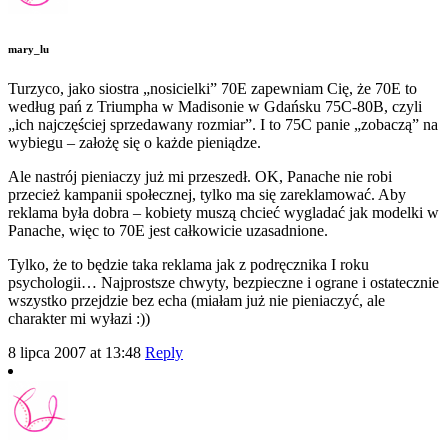
mary_lu
Turzyco, jako siostra „nosicielki” 70E zapewniam Cię, że 70E to
według pań z Triumpha w Madisonie w Gdańsku 75C-80B, czyli
„ich najczęściej sprzedawany rozmiar”. I to 75C panie „zobaczą” na
wybiegu – założę się o każde pieniądze.
Ale nastrój pieniaczy już mi przeszedł. OK, Panache nie robi
przecież kampanii społecznej, tylko ma się zareklamować. Aby
reklama była dobra – kobiety muszą chcieć wygladać jak modelki w
Panache, więc to 70E jest całkowicie uzasadnione.
Tylko, że to będzie taka reklama jak z podręcznika I roku
psychologii… Najprostsze chwyty, bezpieczne i ograne i ostatecznie
wszystko przejdzie bez echa (miałam już nie pieniaczyć, ale
charakter mi wyłazi :))
8 lipca 2007 at 13:48
Reply