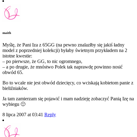
maith
Myślę, że Pani Iza z 65GG (na pewno znalazłby się jakiś ładny
model z poprzedniej kolekcji) byłaby świetnym przykładem na 2
istotne kwestie:
– po pierwsze, że GG, to nic ogromnego,
– a po drugie, że mnóstwo Polek tak naprawdę powinno nosić
obwód 65.
Bo to wcale nie jest obwód dziecięcy, co wciskają kobietom panie z
bieliźniaków.
Ja tam zamierzam się pojawić i mam nadzieję zobaczyć Panią Izę na
wybiegu 🙂
8 lipca 2007 at 03:41
Reply