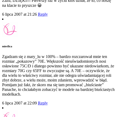
Zazu, DZIĘKI!!! Pierwszy raz w życiu ktoś uznał, że to, co noszę
na klacie to pryszcze 😀
6 lipca 2007 at 21:26
Reply
miotlica
Zgadzam się z mary_lu w 100% – bardzo rozczarował mnie ten
rozmiar „pokazowy” 70E. Większość nieuświadomionych nosi
osławione 75C/D i dlatego powinno być ukazane niedowiarkom, że
rozmiary 70G czy 65FF to zwyczajne są. A 70E – oczywiście, że
dla wielu to właściwy rozmiar, ale nie odegra uświadamiającej roli
zbyt dobrze, a wielu może, moim zdaniem, wprowadzić w błąd.
Pomijam już fakt, że skoro ma się tam promować „biuściaste”
Panache, to chciałabym zobaczyć te modele na bardziej biuściastych
modelkach.
6 lipca 2007 at 22:09
Reply