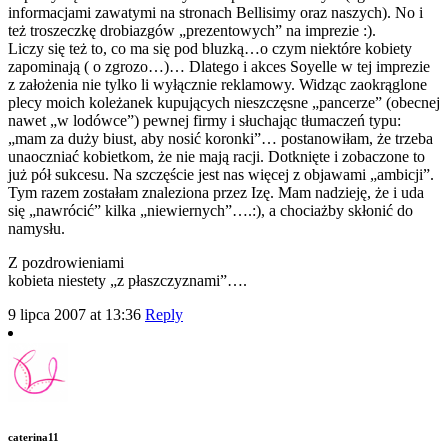
informacjami zawatymi na stronach Bellisimy oraz naszych). No i
też troszeczkę drobiazgów „prezentowych” na imprezie :).
Liczy się też to, co ma się pod bluzką…o czym niektóre kobiety
zapominają ( o zgrozo…)… Dlatego i akces Soyelle w tej imprezie
z założenia nie tylko li wyłącznie reklamowy. Widząc zaokrąglone
plecy moich koleżanek kupujących nieszczęsne „pancerze” (obecnej
nawet „w lodówce”) pewnej firmy i słuchając tłumaczeń typu:
„mam za duży biust, aby nosić koronki”… postanowiłam, że trzeba
unaoczniać kobietkom, że nie mają racji. Dotknięte i zobaczone to
już pół sukcesu. Na szczęście jest nas więcej z objawami „ambicji”.
Tym razem zostałam znaleziona przez Izę. Mam nadzieję, że i uda
się „nawrócić” kilka „niewiernych”….:), a chociażby skłonić do
namysłu.
Z pozdrowieniami
kobieta niestety „z płaszczyznami”….
9 lipca 2007 at 13:36
Reply
caterina11