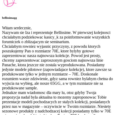
bellissimagg
Witam serdecznie,
Nazywam sie Iza i reprezentuje Bellissime. W pierwszej kolejnosci
chcialabym podziekowac kasicy_k za poinformowanie wszystkich
forumiczek o zblizajacym sie seminarium.
Chcialabym rowniez wyjasnic przyczyny, z powodu ktorych
poszukujemy Pan o rozmiarze 70E, ktore bylyby gotowe
zaprezentowac nasza najnowsza kolekcje. Powod jest prosty,
chcemy zaprezentowac zaproszonym gosciom najnowsza linie
Panache, ktora jeszcze nie zostala wyprodukowana. Posiadamy
jedynie modele pilotowe (zapowiadajace kolekcje), ktore zawsze sa
produkowane tylko w jednym rozmiarze – 70E. Doskonale
rozumiem wasze zdziwienie, gdyz sama rowniez bylabym chetna do
wyjscia na wybieg, ale nosze 65GG, a w tym rozmiarze nie sa
produkowane sample.
Jednakze mam wiadomosc dla mary lu, otoz gdyby Twoja
propozycja nadal byla aktualna to mozemy zaproponowac Tobie
prezentacje modeli pochodzacych ze stalych kolekcji, posiadanych
przez nas w magazynie – oczywiscie w Twoim rozmiarze. Niestety
sezonowe produkty z nadchodzacej kolecji posiadamy tylko w 70E