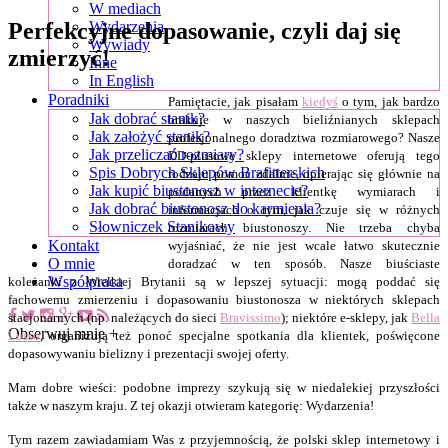
W mediach
Perfekcyjne dopasowanie, czyli daj się
Wydarzenia
Wywiady
zmierzyć!
Inne
In English
Poradniki
Pamiętacie, jak pisałam
kiedyś
o tym, jak bardzo
Jak dobrać stanik?
brakuje w naszych bieliźnianych sklepach
Jak założyć stanik?
profesjonalnego doradztwa rozmiarowego? Nasze
Jak przeliczać rozmiary?
DD-plusowe sklepy internetowe oferują tego
Spis Dobrych Sklepów Brafitterskich
rodzaju pomoc zdalnie, opierając się głównie na
Jak kupić biustonosz w internecie?
podanych przez klientkę wymiarach i
Jak dobrać biustonosz do karmienia?
informacjach o tym, jak czuje się w różnych
Słowniczek Stanikowy
rozmiarach biustonoszy. Nie trzeba chyba
Kontakt
wyjaśniać, że nie jest wcale łatwo skutecznie
O mnie
doradzać w ten sposób. Nasze biuściaste
Współpraca
koleżanki z Wielkiej Brytanii są w lepszej sytuacji: mogą poddać się
fachowemu zmierzeniu i dopasowaniu biustonosza w niektórych sklepach
stacjonarnych (np. należących do sieci
Bravissimo
); niektóre e-sklepy, jak
Bella
Obserwuj mnie +
Lusso
, organizują też ponoć specjalne spotkania dla klientek, poświęcone
dopasowywaniu bielizny i prezentacji swojej oferty.
Mam dobre wieści: podobne imprezy szykują się w niedalekiej przyszłości
także w naszym kraju. Z tej okazji otwieram kategorię: Wydarzenia!
Tym razem zawiadamiam Was z przyjemnością, że polski sklep internetowy i