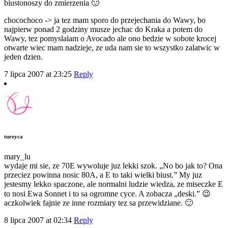
biustonoszy do zmierzenia 🙂
chocochoco -> ja tez mam sporo do przejechania do Wawy, bo
najpierw ponad 2 godziny musze jechac do Kraka a potem do
Wawy, tez pomyslalam o Avocado ale ono bedzie w sobote krocej
otwarte wiec mam nadzieje, ze uda nam sie to wszystko zalatwic w
jeden dzien.
7 lipca 2007 at 23:25
Reply
turzyca
mary_lu
wydaje mi sie, ze 70E wywoluje juz lekki szok. „No bo jak to? Ona
przeciez powinna nosic 80A, a E to taki wielki biust.” My juz
jestesmy lekko spaczone, ale normalni ludzie wiedza, ze miseczke E
to nosi Ewa Sonnet i to sa ogromne cyce. A zobacza „deski.” 😉
aczkolwiek fajnie ze inne rozmiary tez sa przewidziane. 🙂
8 lipca 2007 at 02:34
Reply