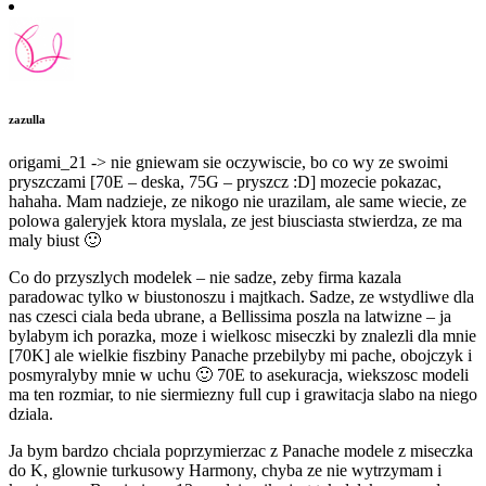
zazulla
origami_21 -> nie gniewam sie oczywiscie, bo co wy ze swoimi
pryszczami [70E – deska, 75G – pryszcz :D] mozecie pokazac,
hahaha. Mam nadzieje, ze nikogo nie urazilam, ale same wiecie, ze
polowa galeryjek ktora myslala, ze jest biusciasta stwierdza, ze ma
maly biust 🙂
Co do przyszlych modelek – nie sadze, zeby firma kazala
paradowac tylko w biustonoszu i majtkach. Sadze, ze wstydliwe dla
nas czesci ciala beda ubrane, a Bellissima poszla na latwizne – ja
bylabym ich porazka, moze i wielkosc miseczki by znalezli dla mnie
[70K] ale wielkie fiszbiny Panache przebilyby mi pache, obojczyk i
posmyralyby mnie w uchu 🙂 70E to asekuracja, wiekszosc modeli
ma ten rozmiar, to nie siermiezny full cup i grawitacja slabo na niego
dziala.
Ja bym bardzo chciala poprzymierzac z Panache modele z miseczka
do K, glownie turkusowy Harmony, chyba ze nie wytrzymam i