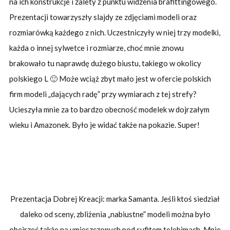
na ich konstrukcje i zalety z punktu widzenia brafittingowego.
Prezentacji towarzyszły slajdy ze zdjęciami modeli oraz
rozmiarówką każdego z nich. Uczestniczyły w niej trzy modelki,
każda o innej sylwetce i rozmiarze, choć mnie znowu
brakowało tu naprawdę dużego biustu, takiego w okolicy
polskiego L 🙂 Może wciąż zbyt mało jest w ofercie polskich
firm modeli „dających radę” przy wymiarach z tej strefy?
Ucieszyła mnie za to bardzo obecność modelek w dojrzałym
wieku i Amazonek. Było je widać także na pokazie. Super!
Prezentacja Dobrej Kreacji: marka Samanta. Jeśli ktoś siedział
daleko od sceny, zbliżenia „nabiustne” modeli można było
obejrzeć także na umieszczonych pod sufitem telebimach. Mnie