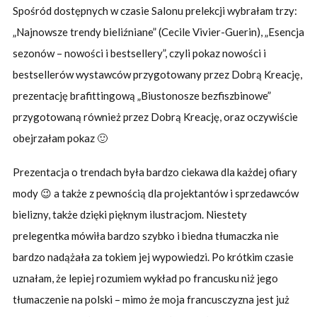
Spośród dostępnych w czasie Salonu prelekcji wybrałam trzy:
„Najnowsze trendy bieliźniane” (
Cecile Vivier-Guerin
), „Esencja
sezonów – nowości i bestsellery”, czyli pokaz nowości i
bestsellerów wystawców przygotowany przez Dobrą Kreację,
prezentację brafittingową „Biustonosze bezfiszbinowe”
przygotowaną również przez Dobrą Kreację, oraz oczywiście
obejrzałam pokaz 🙂
Prezentacja o trendach była bardzo ciekawa dla każdej ofiary
mody 😉 a także z pewnością dla projektantów i sprzedawców
bielizny, także dzięki pięknym ilustracjom. Niestety
prelegentka mówiła bardzo szybko i biedna tłumaczka nie
bardzo nadążała za tokiem jej wypowiedzi. Po krótkim czasie
uznałam, że lepiej rozumiem wykład po francusku niż jego
tłumaczenie na polski – mimo że moja francusczyzna jest już