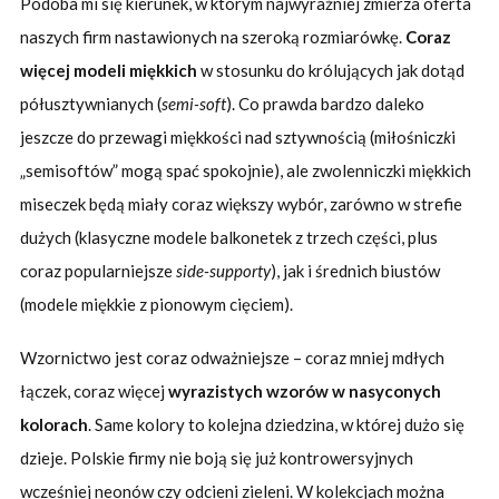
Podoba mi się kierunek, w którym najwyraźniej zmierza oferta
naszych firm nastawionych na szeroką rozmiarówkę.
Coraz
więcej modeli miękkich
w stosunku do królujących jak dotąd
półusztywnianych (
semi-soft
). Co prawda bardzo daleko
jeszcze do przewagi miękkości nad sztywnością (miłośnicz
k
i
„semisoftów” mogą spać spokojnie), ale zwolenniczki miękkich
miseczek będą miały coraz większy wybór, zarówno w strefie
dużych (klasyczne modele balkonetek z trzech części, plus
coraz popularniejsze
side-supporty
), jak i średnich biustów
(modele miękkie z pionowym cięciem).
Wzornictwo jest coraz odważniejsze – coraz mniej mdłych
łączek, coraz więcej
wyrazistych wzorów w nasyconych
kolorach
. Same kolory to kolejna dziedzina, w której dużo się
dzieje. Polskie firmy nie boją się już kontrowersyjnych
wcześniej neonów czy odcieni zieleni. W kolekcjach można