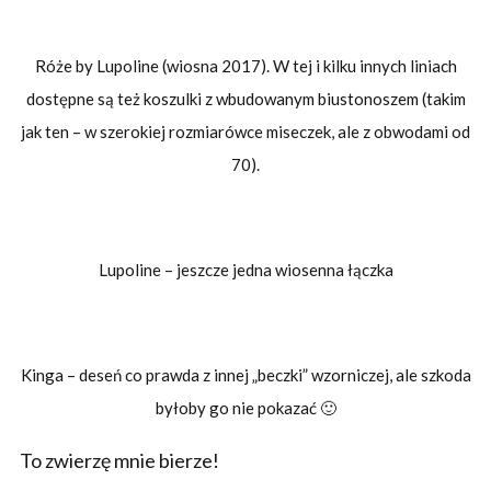
Róże by Lupoline (wiosna 2017). W tej i kilku innych liniach
dostępne są też koszulki z wbudowanym biustonoszem (takim
jak ten – w szerokiej rozmiarówce miseczek, ale z obwodami od
70).
Lupoline – jeszcze jedna wiosenna łączka
Kinga – deseń co prawda z innej „beczki” wzorniczej, ale szkoda
byłoby go nie pokazać 🙂
To zwierzę mnie bierze!