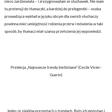
nieco zardzewiała – i zrezygnowałam ze słuchawek. Nie mam
tu pretensji do tłumaczki, a bardziej do prelegentki – osoba
prowadząca wykład w języku obcym dla swoich słuchaczy
powinna mieć umiejętność robienia przerw i mówienia w taki
sposób, by tłumacz miał szansę przełożenia jej wypowiedzi.
Prelekcja
„Najnowsze trendy bieliźniane” (
Cecile Vivier-
Guerin
)
Jeden ze slajdów prezentacji o trendach. Było ich mnóstwo i