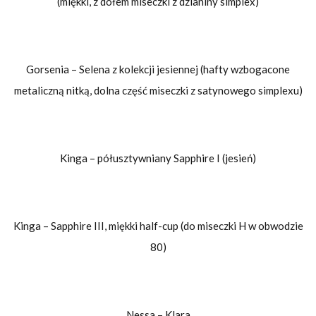
(miękki, z dołem miseczki z dzianiny simplex)
Gorsenia – Selena z kolekcji jesiennej (hafty wzbogacone
metaliczną nitką, dolna część miseczki z satynowego simplexu)
Kinga – półusztywniany Sapphire I (jesień)
Kinga – Sapphire III, miękki half-cup (do miseczki H w obwodzie
80)
Nessa – Klara