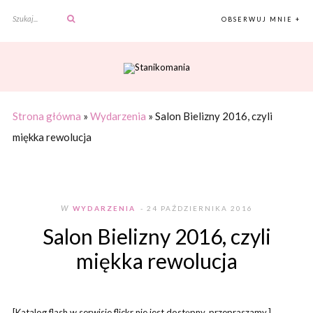
OBSERWUJ MNIE +
Strona główna
»
Wydarzenia
»
Salon Bielizny 2016, czyli
miękka rewolucja
W
WYDARZENIA
- 24 PAŹDZIERNIKA 2016
Salon Bielizny 2016, czyli
miękka rewolucja
[Katalog flash w serwisie flickr nie jest dostępny, przepraszamy.]