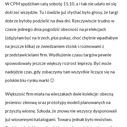
W CPM spędziłam całą sobotę 15.10, a i tak nie udało mi się
dotrzeć wszędzie. Tu i ówdzie już słychać było głosy, że targi
dobrze byłoby podzielić na dwa dni. Rzeczywiscie trudno w
czasie jednego dnia pogodzić obecność na prelekcjach
(zdążyłam być na trzech, plus pokaz, choć chętnie wpadłabym
na jeszcze kilka) ze zwiedzaniem stoisk i rozmowami z
przedstawicielami firm. Wydłużenie czasu targów pewnie
spowodowały jeszcze większy rozrost imprezy. Być może
nadejdzie czas, gdy zobaczymy tam wszystkie liczące się na
polskim biu-rynku marki 🙂
Większość firm miała na wieszakach dwie kolekcje: obecną
jesienno-zimową oraz prototypy modeli planowanych na
przyszłą wiosnę. Szkoda, że znowu nie wszyscy dysponowali
już wiosennymi katalogami. Towaru jednak było mnóstwo.