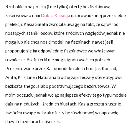
Rzut okiem na polską (i nie tylko) ofertę bezfiszbinową
zaserwowała nam
Dobra Kreacja
na prowadzonej przez siebie
prelekcji. Kasia Sałata zwróciła uwagę na fakt, że są wśród
noszących staniki osoby, które z różnych względów jednak nie
mogą lub nie chcą nosić modeli na fiszbinach, nawet jeśli
proponuje się im odpowiednie fiszbinowce we właściwym
rozmiarze. Brafitterki nie mogą ignorować ich potrzeb.
Prezentowane przez Kasię modele takich firm, jak Konrad,
Anita, Kris Line i Naturana trochę zaprzeczały stereotypowi
bezkształtnego, słabo podtrzymującego bezdrutowca. W
moim odczuciu jednak wciąż najlepsze efekty tego typu modele
dają na niedużych i średnich biustach. Kasia zresztą słusznie
zwróciła uwagę na brak oferty bezfiszbinowej w naprawdę
dużych rozmiarach miseczek.