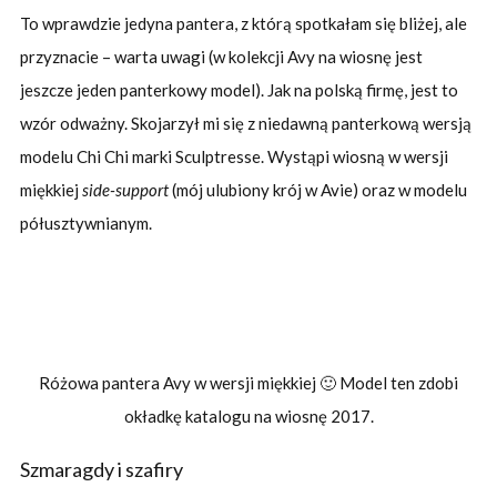
To wprawdzie jedyna pantera, z którą spotkałam się bliżej, ale
przyznacie – warta uwagi (w kolekcji Avy na wiosnę jest
jeszcze jeden panterkowy model). Jak na polską firmę, jest to
wzór odważny. Skojarzył mi się z niedawną panterkową wersją
modelu Chi Chi marki Sculptresse. Wystąpi wiosną w wersji
miękkiej
side-support
(mój ulubiony krój w Avie) oraz w modelu
półusztywnianym.
Różowa pantera Avy w wersji miękkiej 🙂 Model ten zdobi
okładkę katalogu na wiosnę 2017.
Szmaragdy i szafiry