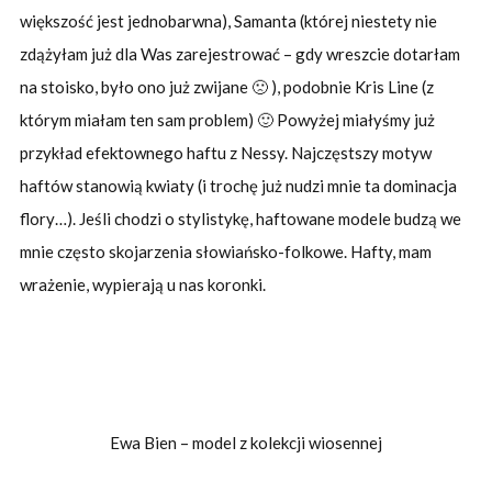
większość jest jednobarwna), Samanta (której niestety nie
zdążyłam już dla Was zarejestrować – gdy wreszcie dotarłam
na stoisko, było ono już zwijane 🙁 ), podobnie Kris Line (z
którym miałam ten sam problem) 🙂 Powyżej miałyśmy już
przykład efektownego haftu z Nessy. Najczęstszy motyw
haftów stanowią kwiaty (i trochę już nudzi mnie ta dominacja
flory…). Jeśli chodzi o stylistykę, haftowane modele budzą we
mnie często skojarzenia słowiańsko-folkowe. Hafty, mam
wrażenie, wypierają u nas koronki.
Ewa Bien – model z kolekcji wiosennej