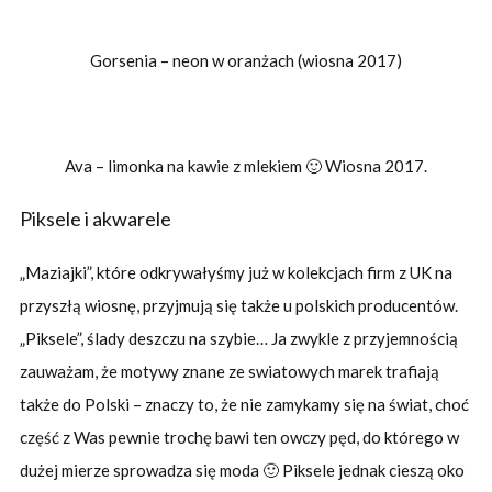
Gorsenia – neon w oranżach (wiosna 2017)
Ava – limonka na kawie z mlekiem 🙂 Wiosna 2017.
Piksele i akwarele
„Maziajki”, które odkrywałyśmy już w kolekcjach firm z UK na
przyszłą wiosnę, przyjmują się także u polskich producentów.
„Piksele”, ślady deszczu na szybie… Ja zwykle z przyjemnością
zauważam, że motywy znane ze swiatowych marek trafiają
także do Polski – znaczy to, że nie zamykamy się na świat, choć
część z Was pewnie trochę bawi ten owczy pęd, do którego w
dużej mierze sprowadza się moda 🙂 Piksele jednak cieszą oko