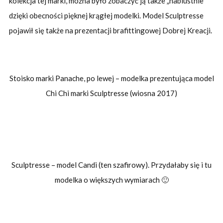
kolekcja tej marki, można było zobaczyć ją także „nabiustnie”
dzięki obecności pięknej krągłej modelki. Model Sculptresse
pojawił się także na prezentacji brafittingowej Dobrej Kreacji.
Stoisko marki Panache, po lewej – modelka prezentująca model
Chi Chi marki Sculptresse (wiosna 2017)
Sculptresse – model Candi (ten szafirowy). Przydałaby się i tu
modelka o większych wymiarach 🙂