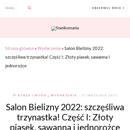
OBSERWUJ MNIE +
Strona główna
»
Wydarzenia
»
Salon Bielizny 2022:
szczęśliwa trzynastka! Część I: Złoty piasek, sawanna i
jednorożce
,
W
RYNEK I MODA
WYDARZENIA
- 27 WRZEŚNIA 2022
Salon Bielizny 2022: szczęśliwa
trzynastka! Część I: Złoty
piasek, sawanna i jednorożce