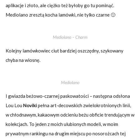
aplikacje i złoto, ale ciężko też byłoby go tu pominąć.
Mediolano zresztą kocha lamówki, nie tylko czarne 🙂
Mediolano – Charm
Kolejny lamówkowiec ciut bardziej oszczędny, szykowany
chyba na wiosnę.
Mediolano
I gwiazda beżowo-czarnej paskowatości – następna odsłona
Lou Lou
Noviki
pełna art-decowskich zwielokrotnionych linii,
w chłodnawym, kakaowym odcieniu beżu obficie trendującym w
kolekcjach. To jeden z moich ulubionych modeli, w moim
prywatnym rankingu na drugim miejscu po nosorożcach tej