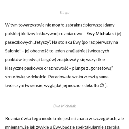
Kinga
W tym towarzystwie nie mogło zabraknąć pierwszej damy
polskiej bielizny inkluzywnej rozmiarowo –
Ewy Michalak
i jej
paseczkowych „fetyszy”. Na stoisku Ewy (po raz pierwszy na
Salonie! – jej obecność to jeden z najjaśniej świecących
punktów tej edycji targów) znajdowały się wszystkie
klasyczne paskowce oraz nowość – plunge z „gorsetową”
sznurówką w dekolcie. Paradowała w nim zresztą sama
twórczyni (w sensie, wyglądał jej mocno z dekoltu 😉 ).
Ewa Michalak
Rozmiarówka tego modelu nie jest mi znana w szczegółach, ale
mniemam, że jak zwykle u Ewy, będzie spektakularnie szeroka.