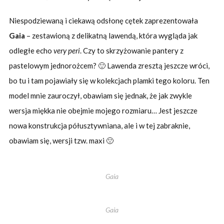
Niespodziewaną i ciekawą odsłonę cętek zaprezentowała
Gaia
– zestawioną z delikatną lawendą, która wygląda jak
odległe echo
very peri
. Czy to skrzyżowanie pantery z
pastelowym jednorożcem? 🙂 Lawenda zresztą jeszcze wróci,
bo tu i tam pojawiały się w kolekcjach plamki tego koloru. Ten
model mnie zauroczył, obawiam się jednak, że jak zwykle
wersja miękka nie obejmie mojego rozmiaru… Jest jeszcze
nowa konstrukcja półusztywniana, ale i w tej zabraknie,
obawiam się, wersji tzw. maxi 🙁
Gaia
Gaia