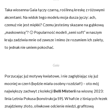
Taka wiosenna Gaia łączy czarną, roślinną kreskę z różowymi
akcentami. Na widok tego modelu moja dusza jęczy: ach,
czemuż nie jest miękki? Czemu jesteśmy skazane na gąbkową
„maskownicę”? 🙂 Popularność modeli „semi soft” w naszym
kraju zadziwia mnie od zawsze i mimo że rozumiem ich zalety,
to jednak nie umiem pokochać.
Gaia
Porzucając już motywy kwiatowe, i nie zagłębiając się już
mocniej w czerń (będzie miała osobny rozdział!) – oto mój
największy zachwyt z kolekcji
Belli Misterii
na wiosnę 2023:
linia Letnia Pokusa (konstrukcja S9). W hafcie z lśniących łezek
znajdziemy złoto, oliwkowe odcienie miedzi, grafitową