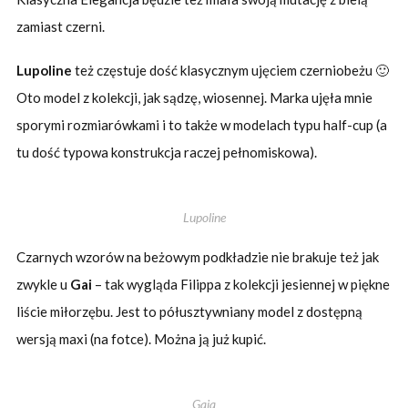
zamiast czerni.
Lupoline
też częstuje dość klasycznym ujęciem czerniobeżu 🙂
Oto model z kolekcji, jak sądzę, wiosennej. Marka ujęła mnie
sporymi rozmiarówkami i to także w modelach typu half-cup (a
tu dość typowa konstrukcja raczej pełnomiskowa).
Lupoline
Czarnych wzorów na beżowym podkładzie nie brakuje też jak
zwykle u
Gai
– tak wygląda Filippa z kolekcji jesiennej w piękne
liście miłorzębu. Jest to półusztywniany model z dostępną
wersją maxi (na fotce). Można ją już kupić.
Gaia