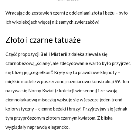
Wracając do zestawień czerni z odcieniami złota i beżu – było
ich w kolekcjach więcej niż samych zwierzaków!
Złoto i czarne tatuaże
Część propozycji
Belli Misterii
z daleka zlewała się
czarnobeżową „ścianę”, ale zdecydowanie warto było przyjrzeć
się bliżej jej „cegiełkom”. Kryły się tu prawdziwe klejnoty –
miękkie modele w poszerzonej rozmiarowo konstrukcji S9. Ten
nazywa się Nocny Kwiat (z kolekcji wiosennej) i ze swoją
ciemnokakaową miseczką wpisuje się w jeszcze jeden trend
kolorystyczny – ciemne beżaki i brązy! Przyjrzyjmy się jednak
tym przyprószonym złotem czarnym kwiatom. Z bliska
wyglądały naprawdę elegancko.