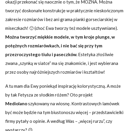
okazji przekonać się naocznie o tym, że MOŻNA. Można
tworzyć doskonałe konstrukcje w praktycznie nieskończonym
zakresie rozmiarów i bez ani grama pianki gorseciarskiej w
miseczkach! 🙂 (choć Ewa tworzy też modele usztywniane).
Można tworzyć miękkie modele, w tym kroje plunge, w
potężnych rozmiarówkach, i nie bać się przy tym
przezroczystego tiulu i paseczków.
Estetyka złośliwie
zwana „szynką w siatce” ma się znakomicie, i jest wybierana
przez osoby najróżniejszych rozmiarów i kształtów!
A tu mam dla Ewy poniekąd inspirację kolorystyczną. A może
by tak Fetysza ze słodkim różem? Oto projekt
Mediolano
szykowany na wiosnę. Kontrastowych lamówek
być może będzie na tym biustonoszu więcej – przedstawicielki
firmy pytały o opinie. A według Was – „więcej rurzu”, czy
wystarczy? 😉