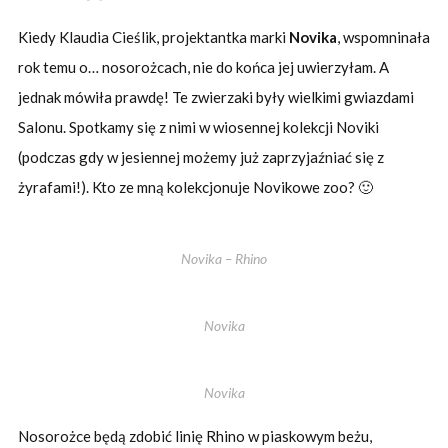
Kiedy Klaudia Cieślik, projektantka marki
Novika
, wspomninała
rok temu o… nosorożcach, nie do końca jej uwierzyłam. A
jednak mówiła prawdę! Te zwierzaki były wielkimi gwiazdami
Salonu. Spotkamy się z nimi w wiosennej kolekcji Noviki
(podczas gdy w jesiennej możemy już zaprzyjaźniać się z
żyrafami!). Kto ze mną kolekcjonuje Novikowe zoo? 🙂
Novika – Rhino
Novika
Novika
Nosorożce będą zdobić linię Rhino w piaskowym beżu,