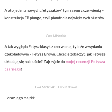
A oto jeden z nowych „fetyszaków”, tym razem z czerwienią –
konstrukcja FB plunge, czyli plandż dla największych biustów.
Ewa Michalak
A tak wygląda Fetysz klasyk z czerwienią, tyle że w wydaniu
czekoladowym – Fetysz Brown. Chcecie zobaczyć, jak Fetysze
układają się na biuście? Zajrzyjcie do
mojej recenzji Fetysza
czarnego
!
Ewa Michalak – Fetysz Brown
…oraz jego majtki: