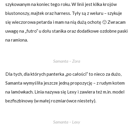
szykowanym na koniec tego roku. W linii jest kilka krojów
biustonoszy, majtek oraz harness. Tyły są z weluru – szykuje
się wieczorowa petarda i mam na nią dużą ochotę 🙂 Zwracam
uwagę na „futro” u dołu stanika oraz dodatkowe ozdobne paski
na ramiona.
Samanta – Zora
Dla tych, dla których panterka „po całości” to nieco za dużo,
Samanta wymyśliła jeszcze jedną propozycję – z rudym kotem
na lamówkach. Linia nazywa się Lexy i zawiera też m.in. model
bezfiszbinowy (w małej rozmiarówce niestety).
Samanta – Lexy