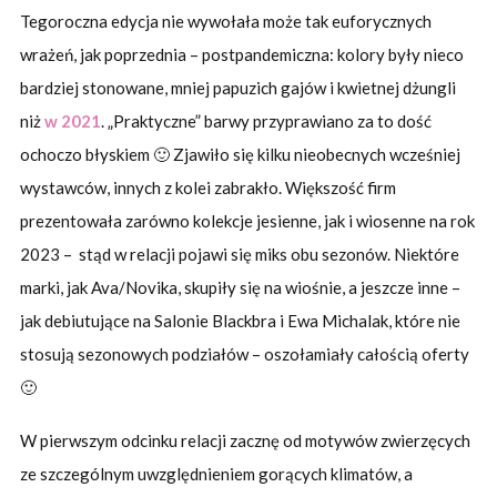
Tegoroczna edycja nie wywołała może tak euforycznych
wrażeń, jak poprzednia – postpandemiczna: kolory były nieco
bardziej stonowane, mniej papuzich gajów i kwietnej dżungli
niż
w 2021
. „Praktyczne” barwy przyprawiano za to dość
ochoczo błyskiem 🙂 Zjawiło się kilku nieobecnych wcześniej
wystawców, innych z kolei zabrakło. Większość firm
prezentowała zarówno kolekcje jesienne, jak i wiosenne na rok
2023 – stąd w relacji pojawi się miks obu sezonów. Niektóre
marki, jak Ava/Novika, skupiły się na wiośnie, a jeszcze inne –
jak debiutujące na Salonie Blackbra i Ewa Michalak, które nie
stosują sezonowych podziałów – oszołamiały całością oferty
🙂
W pierwszym odcinku relacji zacznę od motywów zwierzęcych
ze szczególnym uwzględnieniem gorących klimatów, a