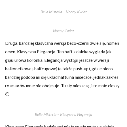
Bella Misteria – Nocny Kwiat
Nocny Kwiat
Druga, bardziej klasyczna wersja beżo-czerni zwie się, nomen
omen, Klasyczna Elegancja. Ten haft z daleka wygląda jak
gipuiurowa koronka. Elegancja wystąpi jeszcze w wersji
balkonetkowej-halfcupowej (a także push-up), gdzie nieco
bardziej podoba mi się układ haftu na miseczce, jednak zakres
rozmiarów mnie nie obejmuje. Tu się mieszczę, i to mnie cieszy
🙂
Bella Misteria – Klasyczna Elegancja
Klasyczna Elegancja będzie też miała swoją mutację z bielą