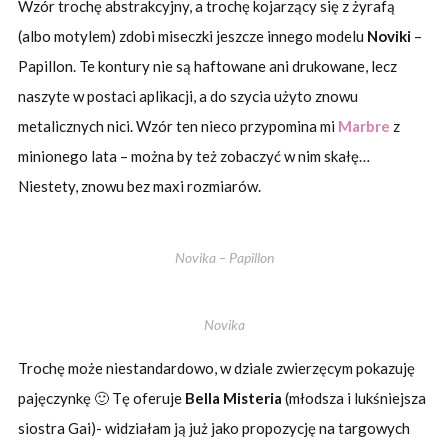
Wzór trochę abstrakcyjny, a trochę kojarzący się z żyrafą
(albo motylem) zdobi miseczki jeszcze innego modelu
Noviki
–
Papillon. Te kontury nie są haftowane ani drukowane, lecz
naszyte w postaci aplikacji, a do szycia użyto znowu
metalicznych nici. Wzór ten nieco przypomina mi
Marbre
z
minionego lata – można by też zobaczyć w nim skałę…
Niestety, znowu bez maxi rozmiarów.
Novika – Papillon
Novika
Trochę może niestandardowo, w dziale zwierzęcym pokazuję
pajęczynkę 🙂 Tę oferuje
Bella Misteria
(młodsza i lukśniejsza
siostra Gai)- widziałam ją już jako propozycję na targowych