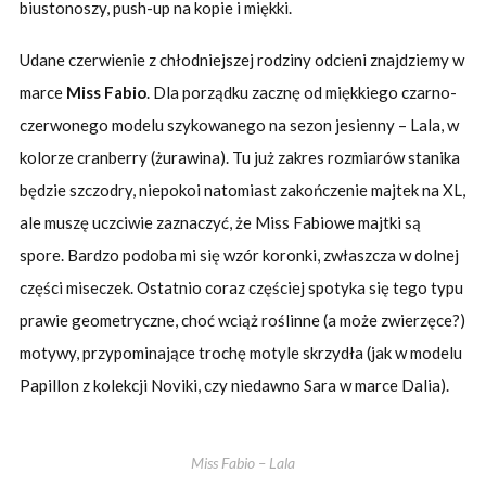
biustonoszy, push-up na kopie i miękki.
Udane czerwienie z chłodniejszej rodziny odcieni znajdziemy w
marce
Miss Fabio
. Dla porządku zacznę od miękkiego czarno-
czerwonego modelu szykowanego na sezon jesienny – Lala, w
kolorze cranberry (żurawina). Tu już zakres rozmiarów stanika
będzie szczodry, niepokoi natomiast zakończenie majtek na XL,
ale muszę uczciwie zaznaczyć, że Miss Fabiowe majtki są
spore. Bardzo podoba mi się wzór koronki, zwłaszcza w dolnej
części miseczek. Ostatnio coraz częściej spotyka się tego typu
prawie geometryczne, choć wciąż roślinne (a może zwierzęce?)
motywy, przypominające trochę motyle skrzydła (jak w modelu
Papillon z kolekcji Noviki, czy niedawno Sara w marce Dalia).
Miss Fabio – Lala