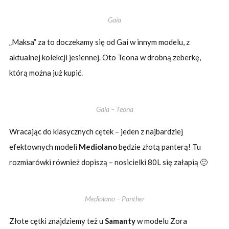
Gaia
„Maksa” za to doczekamy się od Gai w innym modelu, z
aktualnej kolekcji jesiennej. Oto Teona w drobną zeberkę,
którą można już kupić.
Gaia – Teona
Wracając do klasycznych cętek – jeden z najbardziej
efektownych modeli
Mediolano
będzie złotą panterą! Tu
rozmiarówki również dopiszą – nosicielki 80L się załapią 🙂
Mediolano – Panther
Złote cętki znajdziemy też u
Samanty
w modelu Zora