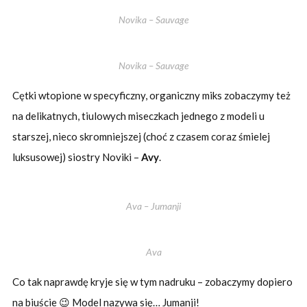
Novika – Sauvage
Novika – Sauvage
Cętki wtopione w specyficzny, organiczny miks zobaczymy też
na delikatnych, tiulowych miseczkach jednego z modeli u
starszej, nieco skromniejszej (choć z czasem coraz śmielej
luksusowej) siostry Noviki –
Avy
.
Ava – Jumanji
Ava
Co tak naprawdę kryje się w tym nadruku – zobaczymy dopiero
na biuście 😉 Model nazywa się… Jumanji!