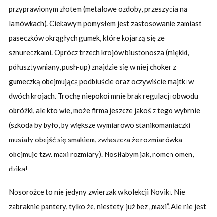
przyprawionym złotem (metalowe ozdoby, przeszycia na
lamówkach). Ciekawym pomysłem jest zastosowanie zamiast
paseczków okrągłych gumek, które kojarzą się ze
sznureczkami. Oprócz trzech krojów biustonosza (miękki,
półusztywniany, push-up) znajdzie się w niej choker z
gumeczką obejmującą podbiuście oraz oczywiście majtki w
dwóch krojach. Trochę niepokoi mnie brak regulacji obwodu
obróżki, ale kto wie, może firma jeszcze jakoś z tego wybrnie
(szkoda by było, by większe wymiarowo stanikomaniaczki
musiały obejść się smakiem, zwłaszcza że rozmiarówka
obejmuje tzw. maxi rozmiary). Nosiłabym jak, nomen omen,
dzika!
Nosorożce to nie jedyny zwierzak w kolekcji Noviki. Nie
zabraknie pantery, tylko że, niestety, już bez „maxi”. Ale nie jest