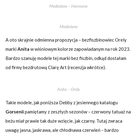
Mediolano – Harmony
Mediolano
A oto skrajnie odmienna propozycja – bezfiszbinowiec Orely
marki
Anita
w wiśniowym kolorze zapowiadanym na rok 2023.
Bardzo szanuję modele tej marki bez fiszbin, odkąd dostałam
od firmy bezdrutową Clarę Art (recenzja wkrótce).
Anita – Orely
Takie modele, jak poniższa Debby z jesiennego katalogu
Gorsenii
pamiętamy z zeszłych sezonów – czerwony tatuaż na
beżu miał prawie tak duże wzięcie, jak czarny. Tutaj zwraca
uwagę jasna, jaskrawa, ale chłodnawa czerwień – bardzo