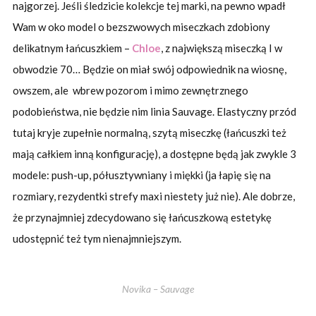
najgorzej. Jeśli śledzicie kolekcje tej marki, na pewno wpadł
Wam w oko model o bezszwowych miseczkach zdobiony
delikatnym łańcuszkiem –
Chloe
, z największą miseczką I w
obwodzie 70… Będzie on miał swój odpowiednik na wiosnę,
owszem, ale wbrew pozorom i mimo zewnętrznego
podobieństwa, nie będzie nim linia Sauvage. Elastyczny przód
tutaj kryje zupełnie normalną, szytą miseczkę (łańcuszki też
mają całkiem inną konfigurację), a dostępne będą jak zwykle 3
modele: push-up, półusztywniany i miękki (ja łapię się na
rozmiary, rezydentki strefy maxi niestety już nie). Ale dobrze,
że przynajmniej zdecydowano się łańcuszkową estetykę
udostępnić też tym nienajmniejszym.
Novika – Sauvage