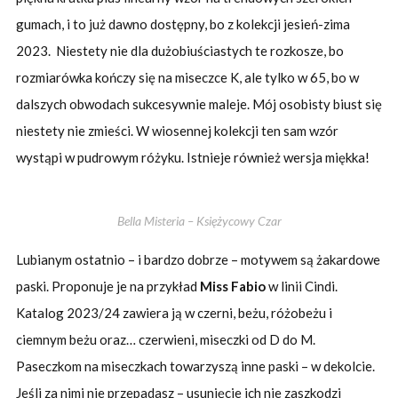
gumach, i to już dawno dostępny, bo z kolekcji jesień-zima
2023. Niestety nie dla dużobiuściastych te rozkosze, bo
rozmiarówka kończy się na miseczce K, ale tylko w 65, bo w
dalszych obwodach sukcesywnie maleje. Mój osobisty biust się
niestety nie zmieści. W wiosennej kolekcji ten sam wzór
wystąpi w pudrowym różyku. Istnieje również wersja miękka!
Bella Misteria – Księżycowy Czar
Lubianym ostatnio – i bardzo dobrze – motywem są żakardowe
paski. Proponuje je na przykład
Miss Fabio
w linii Cindi.
Katalog 2023/24 zawiera ją w czerni, beżu, różobeżu i
ciemnym beżu oraz… czerwieni, miseczki od D do M.
Paseczkom na miseczkach towarzyszą inne paski – w dekolcie.
Jeśli za nimi nie przepadasz – usunięcie ich nie zaszkodzi