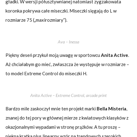
gładki. W wersji półusztywnianej natomiast zygzakowata
koronka pokrywa całe miseczki. Miseczki sięgają do L w
rozmiarze 75 („maxirozmiary”).
Ava – Inessa
Piękny deseń przykuł moją uwagę w sportowcu
Anita Active
.
Aż chciałabym go mieć, zwłaszcza że występuje w rozmiarze –
to model Extreme Control do miseczki H.
Anita Active – Extreme Control, arcade print
Bardzo mile zaskoczył mnie ten projekt marki
Bella Misteria
,
znanej do tej pory w głównej mierze z kwiatowych klasyków z
okazjonalnymi wypadami w stronę prążków. A tu proszę –
piękna kratka plus linearny wzór na trendowych szerokich