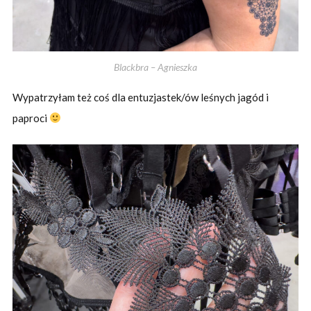
Blackbra – Agnieszka
Wypatrzyłam też coś dla entuzjastek/ów leśnych jagód i
paproci