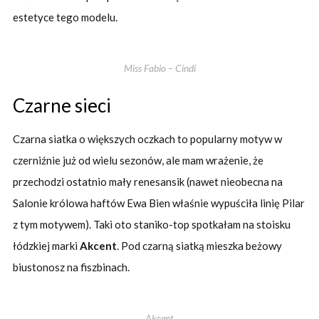
estetyce tego modelu.
Miss Fabio – Cindi
Czarne sieci
Czarna siatka o większych oczkach to popularny motyw w
czerniźnie już od wielu sezonów, ale mam wrażenie, że
przechodzi ostatnio mały renesansik (nawet nieobecna na
Salonie królowa haftów Ewa Bien właśnie wypuściła linię Pilar
z tym motywem). Taki oto staniko-top spotkałam na stoisku
łódzkiej marki
Akcent
. Pod czarną siatką mieszka beżowy
biustonosz na fiszbinach.
Akcent