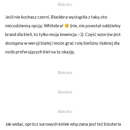
Blakcbra
Jeśli nie kochasz czerni, Blackbra wystąpiła z taką oto
niecodzienną opcją: Whitebra!
(nie, nie powstał oddzielny
brand dla bieli, to tylko moja inwencja ;-)). Część wzorów jest
dostępna w wersji białej i może grać rolę bielizny ślubnej dla
osób preferujących biel na tę okazję.
Blakcbra
Blackbra
Blakcbra
Jak widać, oprócz surowych kółek włączana jest też biżuteria