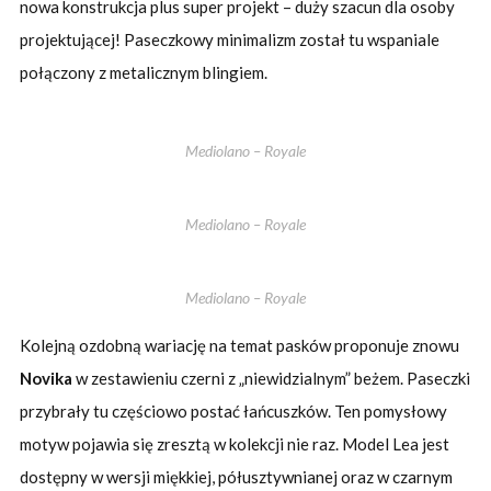
nowa konstrukcja plus super projekt – duży szacun dla osoby
projektującej! Paseczkowy minimalizm został tu wspaniale
połączony z metalicznym blingiem.
Mediolano – Royale
Mediolano – Royale
Mediolano – Royale
Kolejną ozdobną wariację na temat pasków proponuje znowu
Novika
w zestawieniu czerni z „niewidzialnym” beżem. Paseczki
przybrały tu częściowo postać łańcuszków. Ten pomysłowy
motyw pojawia się zresztą w kolekcji nie raz. Model Lea jest
dostępny w wersji miękkiej, półusztywnianej oraz w czarnym