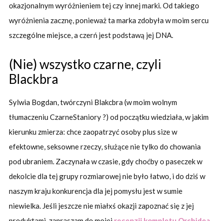
okazjonalnym wyróżnieniem tej czy innej marki. Od takiego
wyróżnienia zacznę, ponieważ ta marka zdobyła w moim sercu
szczególne miejsce, a czerń jest podstawą jej DNA.
(Nie) wszystko czarne, czyli
Blackbra
Sylwia Bogdan, twórczyni Blakcbra (w moim wolnym
tłumaczeniu CzarneStaniory ?) od początku wiedziała, w jakim
kierunku zmierza: chce zaopatrzyć osoby plus size w
efektowne, seksowne rzeczy, służące nie tylko do chowania
pod ubraniem. Zaczynała w czasie, gdy choćby o paseczek w
dekolcie dla tej grupy rozmiarowej nie było łatwo, i do dziś w
naszym kraju konkurencja dla jej pomysłu jest w sumie
niewielka. Jeśli jeszcze nie miałxś okazji zapoznać się z jej
produktami, zapraszam do mojej
recenzji kompletu Orchidea
.