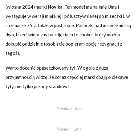
(wiosna 2024) marki
Novika
. Ten model ma na imię Uma i
występuje w wersji miękkiej i półusztywnianej do miseczki L w
rozmiarze 75, a także w push-upie. Paseczki nad miseczkami są
dwa, trzeci widoczny na zdjęciach to choker, który można
dokupić oddzielnie (osobiście popieram opcję rezygnacji z
tegoż).
Warto docenić opaseczkowany tył. W ogóle z dużą
przyjemnością widzę, że coraz częściej marki dbają o ciekawe
tyły, nie tylko przody staników!
Novika – Uma
Novika – Uma