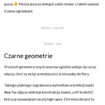
puszu
Można jeszcze dokupić sobie choker z takimi samymi
trzema ogniwkami.
Novika – Lea soft
Novika – Lea
Czarne geometrie
Prostych geometrycznych wzorów ogólnie widuje się coraz
więcej, choć są wciąż w mniejszości w stosunku do flory.
Takiego pięknego zygzakowca wyłowiłam w kolekcji marki
Ava
. Na zdjęciu widnieje konstrukcja zwana „soft bralette”,
którą ja nazwałabym raczej high-apex. Dół miseczki jest tu