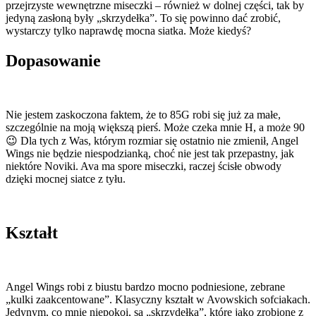
przejrzyste wewnętrzne miseczki – również w dolnej części, tak by
jedyną zasłoną były „skrzydełka”. To się powinno dać zrobić,
wystarczy tylko naprawdę mocna siatka. Może kiedyś?
Dopasowanie
Nie jestem zaskoczona faktem, że to 85G robi się już za małe,
szczególnie na moją większą pierś. Może czeka mnie H, a może 90
😉 Dla tych z Was, którym rozmiar się ostatnio nie zmienił, Angel
Wings nie będzie niespodzianką, choć nie jest tak przepastny, jak
niektóre Noviki. Ava ma spore miseczki, raczej ścisłe obwody
dzięki mocnej siatce z tyłu.
Kształt
Angel Wings robi z biustu bardzo mocno podniesione, zebrane
„kulki zaakcentowane”. Klasyczny kształt w Avowskich sofciakach.
Jedynym, co mnie niepokoi, są „skrzydełka”, które jako zrobione z