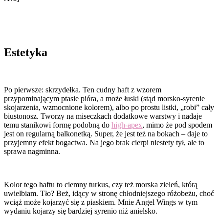
Estetyka
Po pierwsze: skrzydełka. Ten cudny haft z wzorem
przypominającym ptasie pióra, a może łuski (stąd morsko-syrenie
skojarzenia, wzmocnione kolorem), albo po prostu listki, „robi” cały
biustonosz. Tworzy na miseczkach dodatkowe warstwy i nadaje
temu stanikowi formę podobną do
high-apex
, mimo że pod spodem
jest on regularną balkonetką. Super, że jest też na bokach – daje to
przyjemny efekt bogactwa. Na jego brak cierpi niestety tył, ale to
sprawa nagminna.
Kolor tego haftu to ciemny turkus, czy też morska zieleń, którą
uwielbiam. Tło? Beż, idący w stronę chłodniejszego różobeżu, choć
wciąż może kojarzyć się z piaskiem. Mnie Angel Wings w tym
wydaniu kojarzy się bardziej syrenio niż anielsko.