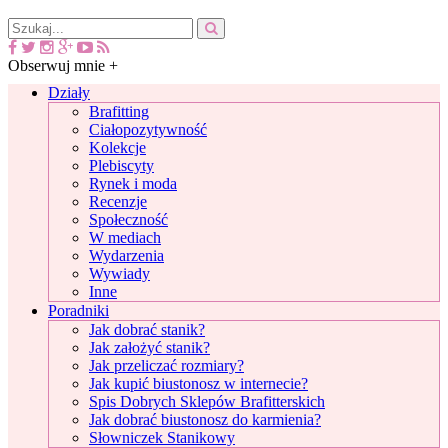
Obserwuj mnie +
Działy
Brafitting
Ciałopozytywność
Kolekcje
Plebiscyty
Rynek i moda
Recenzje
Społeczność
W mediach
Wydarzenia
Wywiady
Inne
Poradniki
Jak dobrać stanik?
Jak założyć stanik?
Jak przeliczać rozmiary?
Jak kupić biustonosz w internecie?
Spis Dobrych Sklepów Brafitterskich
Jak dobrać biustonosz do karmienia?
Słowniczek Stanikowy