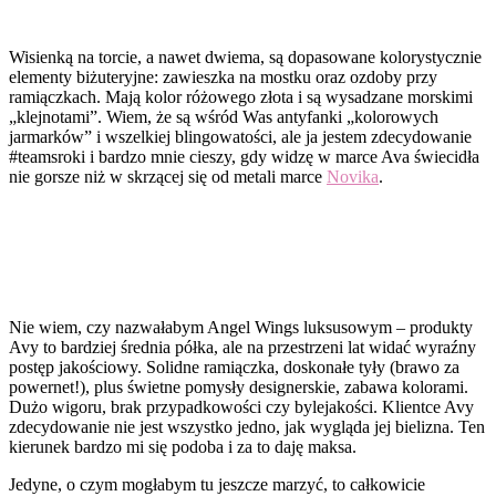
Wisienką na torcie, a nawet dwiema, są dopasowane kolorystycznie
elementy biżuteryjne: zawieszka na mostku oraz ozdoby przy
ramiączkach. Mają kolor różowego złota i są wysadzane morskimi
„klejnotami”. Wiem, że są wśród Was antyfanki „kolorowych
jarmarków” i wszelkiej blingowatości, ale ja jestem zdecydowanie
#teamsroki i bardzo mnie cieszy, gdy widzę w marce Ava świecidła
nie gorsze niż w skrzącej się od metali marce
Novika
.
Nie wiem, czy nazwałabym Angel Wings luksusowym – produkty
Avy to bardziej średnia półka, ale na przestrzeni lat widać wyraźny
postęp jakościowy. Solidne ramiączka, doskonałe tyły (brawo za
powernet!), plus świetne pomysły designerskie, zabawa kolorami.
Dużo wigoru, brak przypadkowości czy bylejakości. Klientce Avy
zdecydowanie nie jest wszystko jedno, jak wygląda jej bielizna. Ten
kierunek bardzo mi się podoba i za to daję maksa.
Jedyne, o czym mogłabym tu jeszcze marzyć, to całkowicie