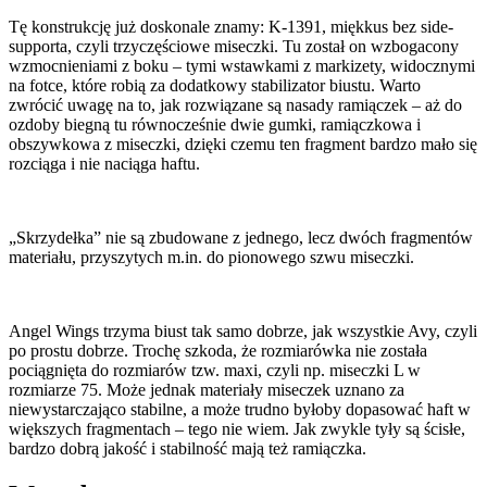
Tę konstrukcję już doskonale znamy: K-1391, miękkus bez side-
supporta, czyli trzyczęściowe miseczki. Tu został on wzbogacony
wzmocnieniami z boku – tymi wstawkami z markizety, widocznymi
na fotce, które robią za dodatkowy stabilizator biustu. Warto
zwrócić uwagę na to, jak rozwiązane są nasady ramiączek – aż do
ozdoby biegną tu równocześnie dwie gumki, ramiączkowa i
obszywkowa z miseczki, dzięki czemu ten fragment bardzo mało się
rozciąga i nie naciąga haftu.
„Skrzydełka” nie są zbudowane z jednego, lecz dwóch fragmentów
materiału, przyszytych m.in. do pionowego szwu miseczki.
Angel Wings trzyma biust tak samo dobrze, jak wszystkie Avy, czyli
po prostu dobrze. Trochę szkoda, że rozmiarówka nie została
pociągnięta do rozmiarów tzw. maxi, czyli np. miseczki L w
rozmiarze 75. Może jednak materiały miseczek uznano za
niewystarczająco stabilne, a może trudno byłoby dopasować haft w
większych fragmentach – tego nie wiem. Jak zwykle tyły są ścisłe,
bardzo dobrą jakość i stabilność mają też ramiączka.