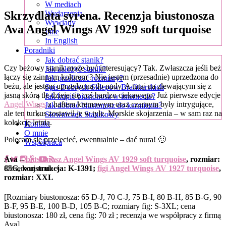
W mediach
Skrzydlata syrena. Recenzja biustonosza
Wydarzenia
Wywiady
Ava Angel Wings AV 1929 soft turquoise
Inne
In English
Poradniki
Jak dobrać stanik?
Czy beżowy stanik może być interesujący? Tak. Zwłaszcza jeśli beż
Jak założyć stanik?
łączy się z innym kolorem ? Nie jestem (przesadnie) uprzedzona do
Jak przeliczać rozmiary?
beżu, ale jestem uprzedzona do nudy. A tutaj na zlewającym się z
Spis Dobrych Sklepów Brafitterskich
jasną skórą tle dzieje się coś bardzo ciekawego. Już pierwsze edycje
Jak kupić biustonosz w internecie?
Angel Wings
z haftem kremowym oraz czarnym były intrygujące,
Jak dobrać biustonosz do karmienia?
ale ten turkus zostawił je w tyle. Morskie skojarzenia – w sam raz na
Słowniczek Stanikowy
kolekcję letnią.
Kontakt
O mnie
Polecam się przelecieć, ewentualnie – dać nura! 🙂
Współpraca
Ava –
biustonosz Angel Wings AV 1929 soft turquoise
, rozmiar:
Obserwuj mnie +
85G, konstrukcja: K-1391;
figi Angel Wings AV 1927 turquoise
,
rozmiar: XXL
[Rozmiary biustonosza: 65 D-J, 70 C-J, 75 B-I, 80 B-H, 85 B-G, 90
B-F, 95 B-E, 100 B-D, 105 B-C; rozmiary fig: S-3XL; cena
biustonosza: 180 zł, cena fig: 70 zł ; recenzja we współpracy z firmą
Ava]