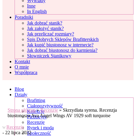
Wywiady
Inne
In English
Poradniki
Jak dobrać stanik?
Jak założyć stanik?
Jak przeliczać rozmiary?
Spis Dobrych Sklepów Brafitterskich
Jak kupić biustonosz w internecie?
Jak dobrać biustonosz do karmienia?
Słowniczek Stanikowy
Kontakt
O mnie
Współpraca
Blog
Działy
Brafitting
Ciałopozytywność
Strona główna
»
Recenzje
»
Skrzydlata syrena. Recenzja
Kolekcje
biustonosza Ava Angel Wings AV 1929 soft turquoise
Plebiscyty
Recenzje
Recenzje
Rynek i moda
W
- 22 lipca 2022
Społeczność