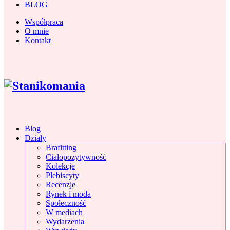
BLOG
Współpraca
O mnie
Kontakt
Blog
Działy
Brafitting
Ciałopozytywność
Kolekcje
Plebiscyty
Recenzje
Rynek i moda
Społeczność
W mediach
Wydarzenia