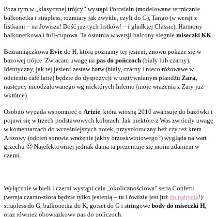
Poza tym w „klasycznej trójcy” wystąpi Porcelain (modelowane termicznie
balkonetka i strapless, rozmiary jak zwykle, czyli do G), Tango (w wersji z
listkami – na Jowisza! Dość już tych listków! – i gładkiej Classic), Harmony
balkonetkowa i full-cupowa. Ta ostatnia w wersji balcony sięgnie
miseczki KK
.
Bezramiączkowa
Evie
do H, którą poznamy tej jesieni, znowu pokaże się w
bazowej trójce. Zwracam uwagę na
pas do pończoch
(biały lub czarny).
Identyczny, jak tej jesieni zestaw barw (biały, czarny i nieco różowawe w
odcieniu café latte) będzie do dyspozycji w usztywnianym plandżu
Zara,
następcy nieodżałowanego wg niektórych Inferno (moje wrażenia z Zary już
wkrótce).
Osobno wypada wspomnieć o
Arizie
, która wiosną 2010 awansuje do bazówki i
pojawi się w trzech podstawowych kolorach. Jak niektóre z Was zwróciły uwagę
w komentarzach do wcześniejszych notek, przyszłoroczny beż czy też krem
Arizowy (odcień sprawia wrażenie jakby brzoskwiniowego?) wygląda na wart
grzechu 🙂 Najefektowniej jednak dama ta prezentuje się moim zdaniem w
czerni.
Wyłącznie w bieli i czerni wystąpi cała „okolicznościowa” seria Confetti
(wersja czarno-złota będzie tylko jesienią – tu i ówdzie jest już
do nabycia
!):
strapless do G, balkonetka do K, gorset do G i stringowe
body do miseczki H
,
oraz również obowiązkowy pas do pończoch.