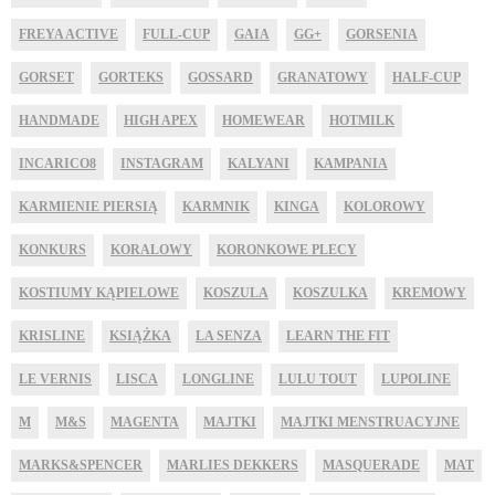
FREYA ACTIVE
FULL-CUP
GAIA
GG+
GORSENIA
GORSET
GORTEKS
GOSSARD
GRANATOWY
HALF-CUP
HANDMADE
HIGH APEX
HOMEWEAR
HOTMILK
INCARICO8
INSTAGRAM
KALYANI
KAMPANIA
KARMIENIE PIERSIĄ
KARMNIK
KINGA
KOLOROWY
KONKURS
KORALOWY
KORONKOWE PLECY
KOSTIUMY KĄPIELOWE
KOSZULA
KOSZULKA
KREMOWY
KRISLINE
KSIĄŻKA
LA SENZA
LEARN THE FIT
LE VERNIS
LISCA
LONGLINE
LULU TOUT
LUPOLINE
M
M&S
MAGENTA
MAJTKI
MAJTKI MENSTRUACYJNE
MARKS&SPENCER
MARLIES DEKKERS
MASQUERADE
MAT