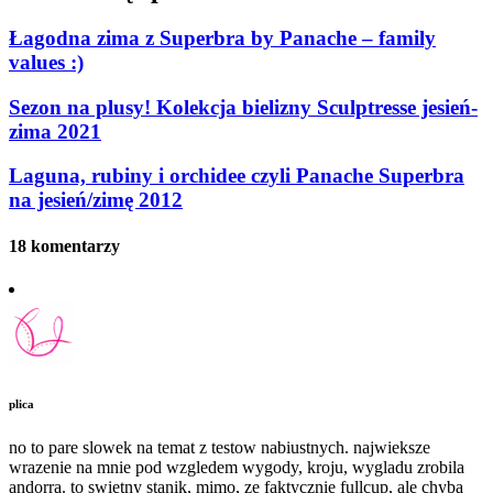
Łagodna zima z Superbra by Panache – family
values :)
Sezon na plusy! Kolekcja bielizny Sculptresse jesień-
zima 2021
Laguna, rubiny i orchidee czyli Panache Superbra
na jesień/zimę 2012
18 komentarzy
plica
no to pare slowek na temat z testow nabiustnych. najwieksze
wrazenie na mnie pod wzgledem wygody, kroju, wygladu zrobila
andorra. to swietny stanik, mimo, ze faktycznie fullcup, ale chyba