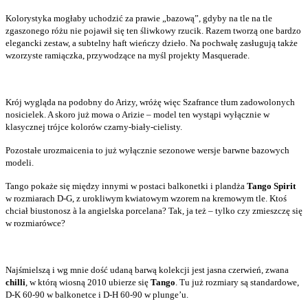
Kolorystyka mogłaby uchodzić za prawie „bazową”, gdyby na tle na tle
zgaszonego różu nie pojawił się
ten śliwkowy rzucik
. Razem tworzą one bardzo
elegancki zestaw, a subtelny haft wieńczy dzieło. Na pochwałę zasługują także
wzorzyste ramiączka, przywodzące na myśl projekty Masquerade.
Krój wygląda na podobny do Arizy, wróżę więc Szafrance tłum zadowolonych
nosicielek. A skoro już mowa o Arizie – model ten wystąpi wyłącznie w
klasycznej trójce kolorów czarny-biały-cielisty.
Pozostałe urozmaicenia to już wyłącznie sezonowe wersje barwne bazowych
modeli.
Tango pokaże się między innymi w postaci balkonetki i plandża
Tango Spirit
w rozmiarach D-G, z urokliwym kwiatowym wzorem na kremowym tle. Ktoś
chciał biustonosz à la angielska porcelana? Tak, ja też – tylko czy zmieszczę się
w rozmiarówce?
Najśmielszą i wg mnie dość udaną barwą kolekcji jest jasna czerwień, zwana
chilli
, w którą wiosną 2010 ubierze się
Tango
. Tu już rozmiary są standardowe,
D-K 60-90 w balkonetce i D-H 60-90 w plunge’u.