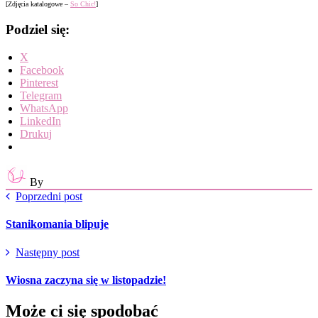
[Zdjęcia katalogowe –
So Chic!
]
Podziel się:
X
Facebook
Pinterest
Telegram
WhatsApp
LinkedIn
Drukuj
By
Poprzedni post
Stanikomania blipuje
Następny post
Wiosna zaczyna się w listopadzie!
Może ci się spodobać