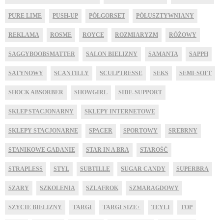
PURE LIME
PUSH-UP
PÓŁGORSET
PÓŁUSZTYWNIANY
REKLAMA
ROSME
ROYCE
ROZMIARYZM
RÓŻOWY
SAGGYBOOBSMATTER
SALON BIELIZNY
SAMANTA
SAPPH
SATYNOWY
SCANTILLY
SCULPTRESSE
SEKS
SEMI-SOFT
SHOCK ABSORBER
SHOWGIRL
SIDE-SUPPORT
SKLEP STACJONARNY
SKLEPY INTERNETOWE
SKLEPY STACJONARNE
SPACER
SPORTOWY
SREBRNY
STANIKOWE GADANIE
STAR IN A BRA
STAROŚĆ
STRAPLESS
STYL
SUBTILLE
SUGAR CANDY
SUPERBRA
SZARY
SZKOLENIA
SZLAFROK
SZMARAGDOWY
SZYCIE BIELIZNY
TARGI
TARGI SIZE+
TEYLI
TOP