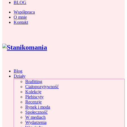
BLOG
Współpraca
O mnie
Kontakt
Blog
Działy
Brafitting
Ciałopozytywność
Kolekcje
Plebiscyty
Recenzje
Rynek i moda
Społeczność
W mediach
Wydarzenia