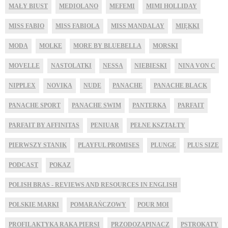
MAŁY BIUST
MEDIOLANO
MEFEMI
MIMI HOLLIDAY
MISS FABIO
MISS FABIOLA
MISS MANDALAY
MIĘKKI
MODA
MOLKE
MORE BY BLUEBELLA
MORSKI
MOVELLE
NASTOLATKI
NESSA
NIEBIESKI
NINA VON C
NIPPLEX
NOVIKA
NUDE
PANACHE
PANACHE BLACK
PANACHE SPORT
PANACHE SWIM
PANTERKA
PARFAIT
PARFAIT BY AFFINITAS
PENIUAR
PEŁNE KSZTAŁTY
PIERWSZY STANIK
PLAYFUL PROMISES
PLUNGE
PLUS SIZE
PODCAST
POKAZ
POLISH BRAS - REVIEWS AND RESOURCES IN ENGLISH
POLSKIE MARKI
POMARAŃCZOWY
POUR MOI
PROFILAKTYKA RAKA PIERSI
PRZODOZAPINACZ
PSTROKATY