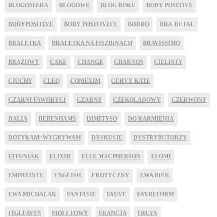
BLOGOSFERA
BLOGOWE
BLOG ROKU
BODY POSITIVE
BODYPOSITIVE
BODY POSITIVITY
BORDO
BRA-DETAL
BRALETKA
BRALETKA NA FISZBINACH
BRAVISSIMO
BRĄZOWY
CAKE
CHANGE
CHARNOS
CIELISTY
CIUCHY
CLEO
COMEXIM
CURVY KATE
CZARNI FAWORYCI
CZARNY
CZEKOLADOWY
CZERWONY
DALIA
DEBENHAMS
DIMITYSO
DO KARMIENIA
DOTYKAM=WYGRYWAM
DYSKUSJE
DYSTRYBUTORZY
EFFUNIAK
ELIXIR
ELLE MACPHERSON
ELOMI
EMPREINTE
ENGLISH
EROTYCZNY
EWA BIEN
EWA MICHALAK
FANTASIE
FAUVE
FAYREFORM
FIGLEAVES
FIOLETOWY
FRANCJA
FREYA