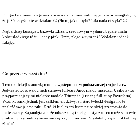
Drugie kolorowe Tango wystąpi w wersji zwanej soft magenta – przysięgłabym,
że już kiedyś takie widziałam 🙂 (Hmm, jak to było? Lila nada ci styla? 🙂
Najbardziej kusząca z bazówki
Eliza
w sezonowym wydaniu będzie miała
kolor słodkiego różu – baby pink. Hmm, złego w tym cóż? Wolałam jednak
fuksję…
Co przede wszystkim?
Trzon kolekcji stanowią modele występujące w
podstawowej trójce barw
.
Jedyną nowość wśród nich stanowi full-cup
Andorra
do miseczki J, jako żywo
przypominający mi niektóre modele Triumpha (i trochę full-cupy Fayreform).
Wzór koronki jednak jest całkiem urodziwy, a i staroświecki design może
znaleźć swoje amatorki. Z trójki biel-czerń-krem najbardziej przemawia do
mnie czarny. Zapamiętałam, że miseczki są trochę elastyczne, co może stanowić
problem przy podtrzymywaniu cięższych biustów. Przydałoby się to dokładniej
zbadać.