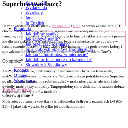
Superbra czai bazę?
W mediach
Wydarzenia
Wywiady
Inne
In English
Po zapowiedziach oferty marek
Masquerade
i
Cleo
na sezon wiosna-lato 2010
Poradniki
chwila uwagi należy się ostatniej, a właściwie pierwszej marce ze „stajni”
Jak dobrać stanik?
Panache, czyli Superbra. Niektóre sklepy uchylają już rąbka tajemnicy i pewnie
Jak założyć stanik?
nie dla wszystkich z Was zaskoczeniem będzie stwierdzenie, że Superbra w
Jak przeliczać rozmiary?
letnim sezonie postawi na bazówkę, a przynajmniej – na podstawowe kolory i
Spis Dobrych Sklepów Brafitterskich
sprawdzone od lat fasony (w katalogu szumnie zwane „Modern Core”).
Jak kupić biustonosz w internecie?
Jak dobrać biustonosz do karmienia?
Co oprócz?
Słowniczek Stanikowy
Kontakt
Zacznę od wyjątków, czyli barwnych urozmaiceń – będzie ich niewiele,
O mnie
nietrudno więc wymienić wszystkie. W czasie pokazu potraktowałam Superbra
Współpraca
po macoszemu i niemal nie robiłam zdjęć – może niesłusznie, ale jakoś nie
uwiodły mnie okazy z rodziny Tangopodobnych, w dodatku nie zawsze dobrze
dopasowane do wymiarów modelek.
Obserwuj mnie +
Moją zdecydowaną faworytką była balkonetka
Saffron
w rozmiarach D-J (65-
85) – i jakoś tak wyszło, że tylko jej zrobiłam portret: