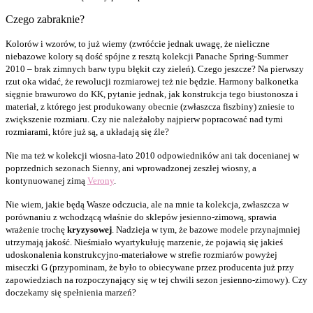
Czego zabraknie?
Kolorów i wzorów, to już wiemy (zwróćcie jednak uwagę, że nieliczne
niebazowe kolory są dość spójne z resztą kolekcji Panache Spring-Summer
2010 – brak zimnych barw typu błękit czy zieleń). Czego jeszcze? Na pierwszy
rzut oka widać, że rewolucji rozmiarowej też nie będzie. Harmony balkonetka
sięgnie brawurowo do KK, pytanie jednak, jak konstrukcja tego biustonosza i
materiał, z którego jest produkowany obecnie (zwłaszcza fiszbiny) zniesie to
zwiększenie rozmiaru. Czy nie należałoby najpierw popracować nad tymi
rozmiarami, które już są, a układają się źle?
Nie ma też w kolekcji wiosna-lato 2010 odpowiedników ani tak docenianej w
poprzednich sezonach Sienny, ani wprowadzonej zeszłej wiosny, a
kontynuowanej zimą
Verony
.
Nie wiem, jakie będą Wasze odczucia, ale na mnie ta kolekcja, zwłaszcza w
porównaniu z wchodzącą właśnie do sklepów jesienno-zimową, sprawia
wrażenie trochę
kryzysowej
. Nadzieja w tym, że bazowe modele przynajmniej
utrzymają jakość. Nieśmiało wyartykułuję marzenie, że pojawią się jakieś
udoskonalenia konstrukcyjno-materiałowe w strefie rozmiarów powyżej
miseczki G (przypominam, że było to obiecywane przez producenta już przy
zapowiedziach na rozpoczynający się w tej chwili sezon jesienno-zimowy). Czy
doczekamy się spełnienia marzeń?