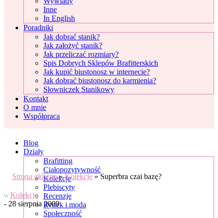
Wywiady
Inne
In English
Poradniki
Jak dobrać stanik?
Jak założyć stanik?
Jak przeliczać rozmiary?
Spis Dobrych Sklepów Brafitterskich
Jak kupić biustonosz w internecie?
Jak dobrać biustonosz do karmienia?
Słowniczek Stanikowy
Kontakt
O mnie
Współpraca
Blog
Działy
Brafitting
Ciałopozytywność
Strona główna
»
Kolekcje
»
Superbra czai bazę?
Kolekcje
Plebiscyty
Kolekcje
Recenzje
W
- 28 sierpnia 2009
Rynek i moda
Społeczność