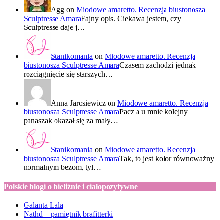
Agg
on
Miodowe amaretto. Recenzja biustonosza
Sculptresse Amara
Fajny opis. Ciekawa jestem, czy
Sculptresse daje j…
Stanikomania
on
Miodowe amaretto. Recenzja
biustonosza Sculptresse Amara
Czasem zachodzi jednak
rozciągnięcie się starszych…
Anna Jarosiewicz
on
Miodowe amaretto. Recenzja
biustonosza Sculptresse Amara
Pacz a u mnie kolejny
panaszak okazał się za mały…
Stanikomania
on
Miodowe amaretto. Recenzja
biustonosza Sculptresse Amara
Tak, to jest kolor równoważny
normalnym beżom, tyl…
Polskie blogi o bieliźnie i ciałopozytywne
Galanta Lala
Nathd – pamiętnik brafitterki