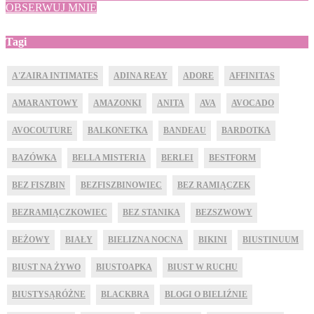
OBSERWUJ MNIE
Tagi
A'ZAIRA INTIMATES
ADINA REAY
ADORE
AFFINITAS
AMARANTOWY
AMAZONKI
ANITA
AVA
AVOCADO
AVOCOUTURE
BALKONETKA
BANDEAU
BARDOTKA
BAZÓWKA
BELLA MISTERIA
BERLEI
BESTFORM
BEZ FISZBIN
BEZFISZBINOWIEC
BEZ RAMIĄCZEK
BEZRAMIĄCZKOWIEC
BEZ STANIKA
BEZSZWOWY
BEŻOWY
BIAŁY
BIELIZNA NOCNA
BIKINI
BIUSTINUUM
BIUST NA ŻYWO
BIUSTOAPKA
BIUST W RUCHU
BIUSTYSĄRÓŻNE
BLACKBRA
BLOGI O BIELIŹNIE