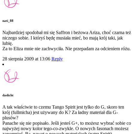
nati_88
Najbardziej spodobał mi się Saffron i beżowa Ariza, choć czarna też
niczego sobie. I któryś będę musiała mieć, bo mają krój taki, jak
lubię.
Za to Eliza mnie nie zachwyciła. Nie przepadam za odcieniem różu.
28 sierpnia 2009 at 13:06
Reply
daslicht
A tak właściwie to czemu Tango Spirit jest tylko do G, skoro ten
krój (fullmicha) jest używany do K? Za ładny materiał dla G-
plusów?
Panache się nie popisało. Jeśli jesteś G+, to możesz wybrać sobie co
najwyżej nowy kolor tego-co-zwykle. O nowych fasonach możesz
zapomnieć. Ba, nawet o nowych materiałach (patrz Spirit).