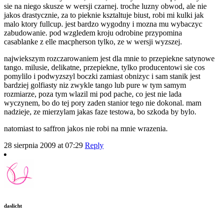
sie na niego skusze w wersji czarnej. troche luzny obwod, ale nie
jakos drastycznie, za to pieknie ksztaltuje biust, robi mi kulki jak
malo ktory fullcup. jest bardzo wygodny i mozna mu wybaczyc
zabudowanie. pod wzgledem kroju odrobine przypomina
casablanke z elle macpherson tylko, ze w wersji wyzszej.
najwiekszym rozczarowaniem jest dla mnie to przepiekne satynowe
tango. milusie, delikatne, przepiekne, tylko producentowi sie cos
pomylilo i podwyzszyl boczki zamiast obnizyc i sam stanik jest
bardziej golfiasty niz zwykle tango lub pure w tym samym
rozmiarze, poza tym wlazil mi pod pache, co jest nie lada
wyczynem, bo do tej pory zaden stanior tego nie dokonal. mam
nadzieje, ze mierzylam jakas faze testowa, bo szkoda by bylo.
natomiast to saffron jakos nie robi na mnie wrazenia.
28 sierpnia 2009 at 07:29
Reply
daslicht