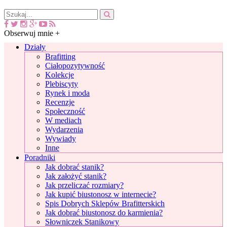
Obserwuj mnie +
Działy
Brafitting
Ciałopozytywność
Kolekcje
Plebiscyty
Rynek i moda
Recenzje
Społeczność
W mediach
Wydarzenia
Wywiady
Inne
Poradniki
Jak dobrać stanik?
Jak założyć stanik?
Jak przeliczać rozmiary?
Jak kupić biustonosz w internecie?
Spis Dobrych Sklepów Brafitterskich
Jak dobrać biustonosz do karmienia?
Słowniczek Stanikowy