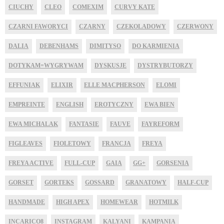
CIUCHY
CLEO
COMEXIM
CURVY KATE
CZARNI FAWORYCI
CZARNY
CZEKOLADOWY
CZERWONY
DALIA
DEBENHAMS
DIMITYSO
DO KARMIENIA
DOTYKAM=WYGRYWAM
DYSKUSJE
DYSTRYBUTORZY
EFFUNIAK
ELIXIR
ELLE MACPHERSON
ELOMI
EMPREINTE
ENGLISH
EROTYCZNY
EWA BIEN
EWA MICHALAK
FANTASIE
FAUVE
FAYREFORM
FIGLEAVES
FIOLETOWY
FRANCJA
FREYA
FREYA ACTIVE
FULL-CUP
GAIA
GG+
GORSENIA
GORSET
GORTEKS
GOSSARD
GRANATOWY
HALF-CUP
HANDMADE
HIGH APEX
HOMEWEAR
HOTMILK
INCARICO8
INSTAGRAM
KALYANI
KAMPANIA