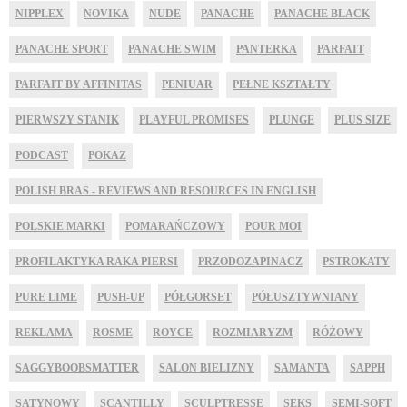
NIPPLEX
NOVIKA
NUDE
PANACHE
PANACHE BLACK
PANACHE SPORT
PANACHE SWIM
PANTERKA
PARFAIT
PARFAIT BY AFFINITAS
PENIUAR
PEŁNE KSZTAŁTY
PIERWSZY STANIK
PLAYFUL PROMISES
PLUNGE
PLUS SIZE
PODCAST
POKAZ
POLISH BRAS - REVIEWS AND RESOURCES IN ENGLISH
POLSKIE MARKI
POMARAŃCZOWY
POUR MOI
PROFILAKTYKA RAKA PIERSI
PRZODOZAPINACZ
PSTROKATY
PURE LIME
PUSH-UP
PÓŁGORSET
PÓŁUSZTYWNIANY
REKLAMA
ROSME
ROYCE
ROZMIARYZM
RÓŻOWY
SAGGYBOOBSMATTER
SALON BIELIZNY
SAMANTA
SAPPH
SATYNOWY
SCANTILLY
SCULPTRESSE
SEKS
SEMI-SOFT