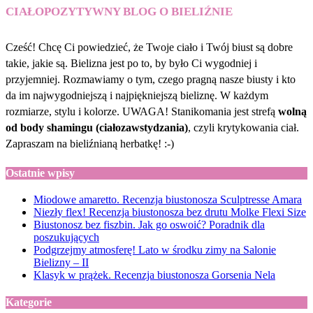
CIAŁOPOZYTYWNY BLOG O BIELIŹNIE
Cześć! Chcę Ci powiedzieć, że Twoje ciało i Twój biust są dobre
takie, jakie są. Bielizna jest po to, by było Ci wygodniej i
przyjemniej. Rozmawiamy o tym, czego pragną nasze biusty i kto
da im najwygodniejszą i najpiękniejszą bieliznę. W każdym
rozmiarze, stylu i kolorze. UWAGA! Stanikomania jest strefą
wolną
od body shamingu (ciałozawstydzania)
, czyli krytykowania ciał.
Zapraszam na bieliźnianą herbatkę! :-)
Ostatnie wpisy
Miodowe amaretto. Recenzja biustonosza Sculptresse Amara
Niezły flex! Recenzja biustonosza bez drutu Molke Flexi Size
Biustonosz bez fiszbin. Jak go oswoić? Poradnik dla
poszukujących
Podgrzejmy atmosferę! Lato w środku zimy na Salonie
Bielizny – II
Klasyk w prążek. Recenzja biustonosza Gorsenia Nela
Kategorie