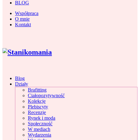
BLOG
Współpraca
O mnie
Kontakt
Blog
Działy
Brafitting
Ciałopozytywność
Kolekcje
Plebiscyty
Recenzje
Rynek i moda
Społeczność
W mediach
Wydarzenia