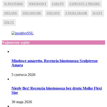
W PANTERKĘ
WRZOSOWY
ZAKUPY
ZAPINANY Z PRZODU
ZIELONE
ZIELONO MI!
ZIELONY
Z PASECZKAMI
ZŁOTY
ŻÓŁTY
Najnowsze wpisy
Miodowe amaretto. Recenzja biustonosza Sculptresse
Amara
5 czerwca 2026
Niezły flex! Recenzja biustonosza bez drutu Molke Flexi
Size
30 maja 2026