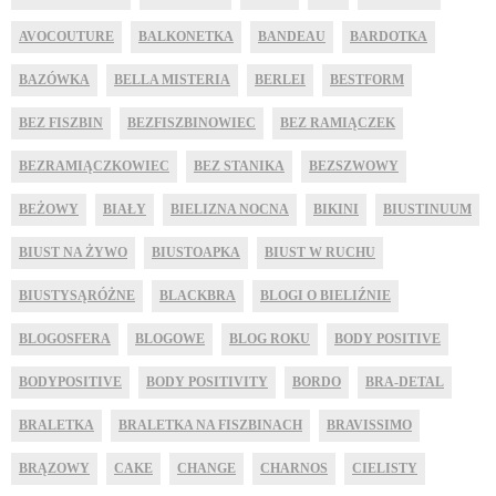
AVOCOUTURE
BALKONETKA
BANDEAU
BARDOTKA
BAZÓWKA
BELLA MISTERIA
BERLEI
BESTFORM
BEZ FISZBIN
BEZFISZBINOWIEC
BEZ RAMIĄCZEK
BEZRAMIĄCZKOWIEC
BEZ STANIKA
BEZSZWOWY
BEŻOWY
BIAŁY
BIELIZNA NOCNA
BIKINI
BIUSTINUUM
BIUST NA ŻYWO
BIUSTOAPKA
BIUST W RUCHU
BIUSTYSĄRÓŻNE
BLACKBRA
BLOGI O BIELIŹNIE
BLOGOSFERA
BLOGOWE
BLOG ROKU
BODY POSITIVE
BODYPOSITIVE
BODY POSITIVITY
BORDO
BRA-DETAL
BRALETKA
BRALETKA NA FISZBINACH
BRAVISSIMO
BRĄZOWY
CAKE
CHANGE
CHARNOS
CIELISTY