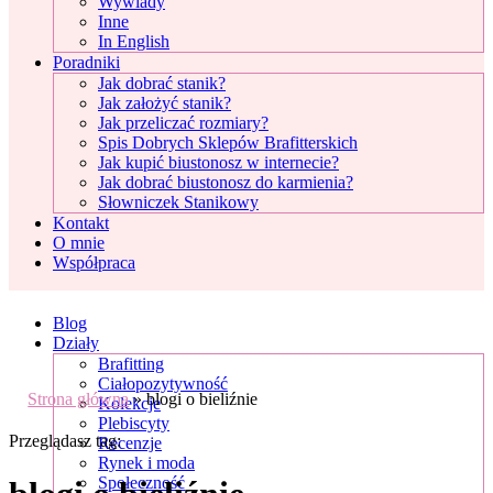
Wywiady
Inne
In English
Poradniki
Jak dobrać stanik?
Jak założyć stanik?
Jak przeliczać rozmiary?
Spis Dobrych Sklepów Brafitterskich
Jak kupić biustonosz w internecie?
Jak dobrać biustonosz do karmienia?
Słowniczek Stanikowy
Kontakt
O mnie
Współpraca
Blog
Działy
Brafitting
Ciałopozytywność
Strona główna
»
blogi o bieliźnie
Kolekcje
Plebiscyty
Przeglądasz tag:
Recenzje
Rynek i moda
Społeczność