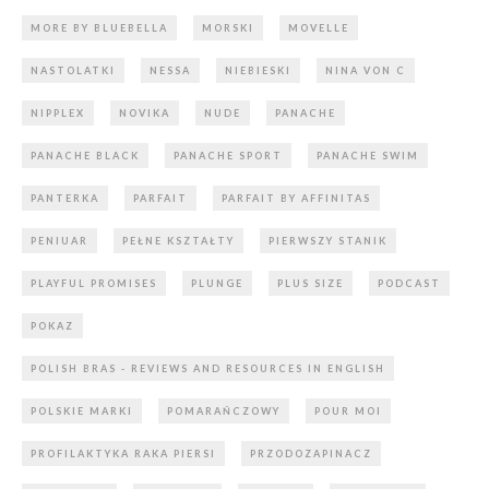
MORE BY BLUEBELLA
MORSKI
MOVELLE
NASTOLATKI
NESSA
NIEBIESKI
NINA VON C
NIPPLEX
NOVIKA
NUDE
PANACHE
PANACHE BLACK
PANACHE SPORT
PANACHE SWIM
PANTERKA
PARFAIT
PARFAIT BY AFFINITAS
PENIUAR
PEŁNE KSZTAŁTY
PIERWSZY STANIK
PLAYFUL PROMISES
PLUNGE
PLUS SIZE
PODCAST
POKAZ
POLISH BRAS - REVIEWS AND RESOURCES IN ENGLISH
POLSKIE MARKI
POMARAŃCZOWY
POUR MOI
PROFILAKTYKA RAKA PIERSI
PRZODOZAPINACZ