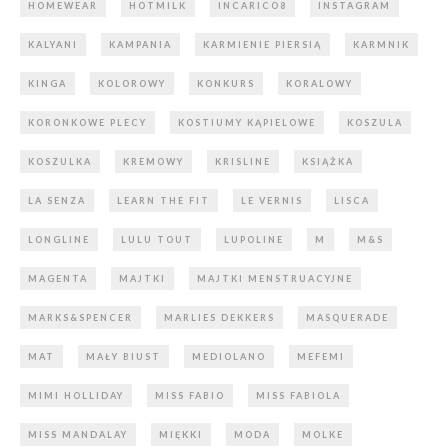
HOMEWEAR
HOTMILK
INCARICO8
INSTAGRAM
KALYANI
KAMPANIA
KARMIENIE PIERSIĄ
KARMNIK
KINGA
KOLOROWY
KONKURS
KORALOWY
KORONKOWE PLECY
KOSTIUMY KĄPIELOWE
KOSZULA
KOSZULKA
KREMOWY
KRISLINE
KSIĄŻKA
LA SENZA
LEARN THE FIT
LE VERNIS
LISCA
LONGLINE
LULU TOUT
LUPOLINE
M
M&S
MAGENTA
MAJTKI
MAJTKI MENSTRUACYJNE
MARKS&SPENCER
MARLIES DEKKERS
MASQUERADE
MAT
MAŁY BIUST
MEDIOLANO
MEFEMI
MIMI HOLLIDAY
MISS FABIO
MISS FABIOLA
MISS MANDALAY
MIĘKKI
MODA
MOLKE