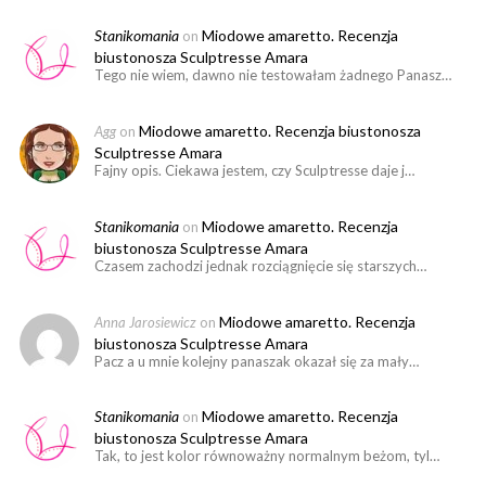
Stanikomania
Miodowe amaretto. Recenzja
on
biustonosza Sculptresse Amara
Tego nie wiem, dawno nie testowałam żadnego Panasz…
Miodowe amaretto. Recenzja biustonosza
Agg
on
Sculptresse Amara
Fajny opis. Ciekawa jestem, czy Sculptresse daje j…
Stanikomania
Miodowe amaretto. Recenzja
on
biustonosza Sculptresse Amara
Czasem zachodzi jednak rozciągnięcie się starszych…
Miodowe amaretto. Recenzja
Anna Jarosiewicz
on
biustonosza Sculptresse Amara
Pacz a u mnie kolejny panaszak okazał się za mały…
Stanikomania
Miodowe amaretto. Recenzja
on
biustonosza Sculptresse Amara
Tak, to jest kolor równoważny normalnym beżom, tyl…