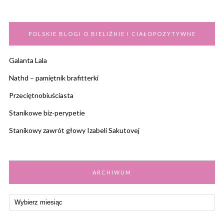
POLSKIE BLOGI O BIELIŹNIE I CIAŁOPOZYTYWNE
Galanta Lala
Nathd – pamiętnik brafitterki
Przeciętnobiuściasta
Stanikowe biz-perypetie
Stanikowy zawrót głowy Izabeli Sakutovej
ARCHIWUM