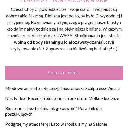
CIAŁOPOZYTYWNY BLOG O BIELIŹNIE
Cześć! Chcę Ci powiedzieć, że Twoje ciało i Twój biust są
dobre takie, jakie są. Bielizna jest po to, by było Ci wygodniej i
przyjemniej. Rozmawiamy o tym, czego pragną nasze biusty i
kto da im najwygodniejszą i najpiękniejszą bieliznę. W każdym
rozmiarze, stylu i kolorze. UWAGA! Stanikomania jest strefą
wolną od body shamingu (ciałozawstydzania)
, czyli
krytykowania ciał. Zapraszam na bieliźnianą herbatkę! :-)
OSTATNIE WPISY
Miodowe amaretto. Recenzja biustonosza Sculptresse Amara
Niezły flex! Recenzja biustonosza bez drutu Molke Flexi Size
Biustonosz bez fiszbin. Jak go oswoić? Poradnik dla
poszukujących
Podgrzejmy atmosferę! Lato w środku zimy na Salonie