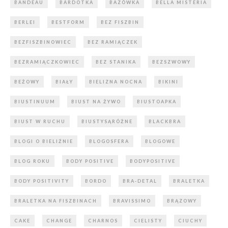
BANDEAU
BARDOTKA
BAZÓWKA
BELLA MISTERIA
BERLEI
BESTFORM
BEZ FISZBIN
BEZFISZBINOWIEC
BEZ RAMIĄCZEK
BEZRAMIĄCZKOWIEC
BEZ STANIKA
BEZSZWOWY
BEŻOWY
BIAŁY
BIELIZNA NOCNA
BIKINI
BIUSTINUUM
BIUST NA ŻYWO
BIUSTOAPKA
BIUST W RUCHU
BIUSTYSĄRÓŻNE
BLACKBRA
BLOGI O BIELIŹNIE
BLOGOSFERA
BLOGOWE
BLOG ROKU
BODY POSITIVE
BODYPOSITIVE
BODY POSITIVITY
BORDO
BRA-DETAL
BRALETKA
BRALETKA NA FISZBINACH
BRAVISSIMO
BRĄZOWY
CAKE
CHANGE
CHARNOS
CIELISTY
CIUCHY