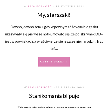
W
SPOŁECZNOŚĆ
- 17 STYCZNIA 2011
My, starszaki!
Dawno, dawno temu, gdy w pewnym różowym blogasku
ukazywały się pierwsze notki, mówiło się, że polski rynek DD+
jest w powijakach, a właściwie, że się jeszcze nie narodził. Trzy
dni…
CZYTAJ DALEJ
W
SPOŁECZNOŚĆ
- 27 SIERPNIA 2009
Stanikomania blipuje
Zdarzają się takie niusy i spostrzeżenia natury