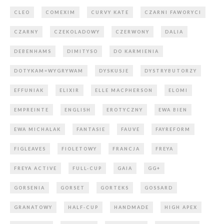
CLEO
COMEXIM
CURVY KATE
CZARNI FAWORYCI
CZARNY
CZEKOLADOWY
CZERWONY
DALIA
DEBENHAMS
DIMITYSO
DO KARMIENIA
DOTYKAM=WYGRYWAM
DYSKUSJE
DYSTRYBUTORZY
EFFUNIAK
ELIXIR
ELLE MACPHERSON
ELOMI
EMPREINTE
ENGLISH
EROTYCZNY
EWA BIEN
EWA MICHALAK
FANTASIE
FAUVE
FAYREFORM
FIGLEAVES
FIOLETOWY
FRANCJA
FREYA
FREYA ACTIVE
FULL-CUP
GAIA
GG+
GORSENIA
GORSET
GORTEKS
GOSSARD
GRANATOWY
HALF-CUP
HANDMADE
HIGH APEX