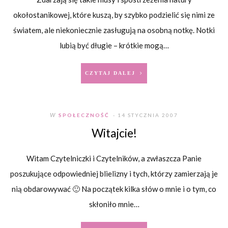
okołostanikowej, które kuszą, by szybko podzielić się nimi ze
światem, ale niekoniecznie zasługują na osobną notkę. Notki
lubią być długie – krótkie mogą…
CZYTAJ DALEJ
W
SPOŁECZNOŚĆ
- 14 STYCZNIA 2007
Witajcie!
Witam Czytelniczki i Czytelników, a zwłaszcza Panie
poszukujące odpowiedniej blielizny i tych, którzy zamierzają je
nią obdarowywać 🙂 Na początek kilka słów o mnie i o tym, co
skłoniło mnie…