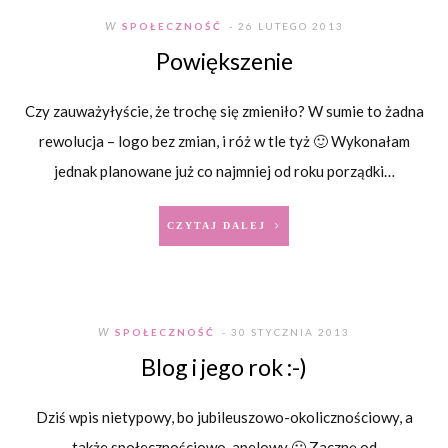
W
SPOŁECZNOŚĆ
- 26 LUTEGO 2013
Powiększenie
Czy zauważyłyście, że trochę się zmieniło? W sumie to żadna
rewolucja – logo bez zmian, i róż w tle tyż 🙂 Wykonałam
jednak planowane już co najmniej od roku porządki…
CZYTAJ DALEJ
W
SPOŁECZNOŚĆ
- 30 STYCZNIA 2013
Blog i jego rok :-)
Dziś wpis nietypowy, bo jubileuszowo-okolicznościowy, a
także społecznościowo-apelowy 🙂 Zacznę od