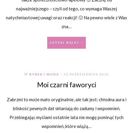
najważniejszego – czyli od tego, co wymaga Waszej
natychmiastowej uwagi oraz reakcji! 🙂 Na pewno wiele z Was
zna…
CZYTAJ DALEJ
W
RYNEK I MODA
- 31 PAŹDZIERNIKA 2012
Moi czarni faworyci
Zabrzmi to może mało oryginalnie, ale tak jest: chłodna aura i
bliskość pewnych dat skłaniają do zadumy i wspomnień.
Przebiegając myślami ostatnie lata nie mogę pominąć tych
wspomnień, które wiążą…