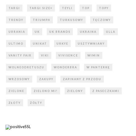
TARGI
TARGI SIZE+
TEYLI
TOP
TOPY
TRENDY
TRIUMPH
TURKUSOWY
TĘCZOWY
UBRANIA
UK
UK BRANDS
UKRAINA
ULLA
ULTIMO
UNIKAT
URKYE
USZTYWNIANY
VANITY FAIR
VIKI
VIVISENCE
WIMIN
WOLNEODRETUSZU
WONDERBRA
W PANTERKĘ
WRZOSOWY
ZAKUPY
ZAPINANY Z PRZODU
ZIELONE
ZIELONO MI!
ZIELONY
Z PASECZKAMI
ZŁOTY
ŻÓŁTY