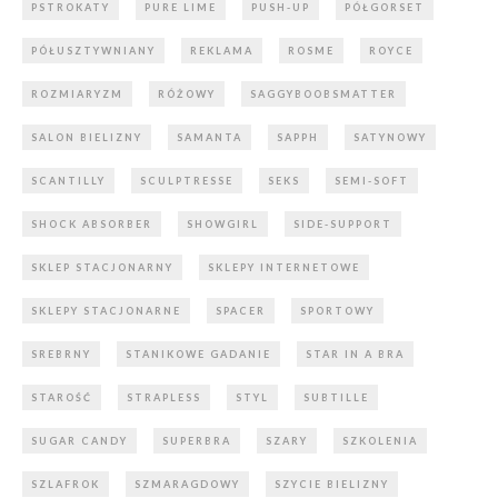
PSTROKATY
PURE LIME
PUSH-UP
PÓŁGORSET
PÓŁUSZTYWNIANY
REKLAMA
ROSME
ROYCE
ROZMIARYZM
RÓŻOWY
SAGGYBOOBSMATTER
SALON BIELIZNY
SAMANTA
SAPPH
SATYNOWY
SCANTILLY
SCULPTRESSE
SEKS
SEMI-SOFT
SHOCK ABSORBER
SHOWGIRL
SIDE-SUPPORT
SKLEP STACJONARNY
SKLEPY INTERNETOWE
SKLEPY STACJONARNE
SPACER
SPORTOWY
SREBRNY
STANIKOWE GADANIE
STAR IN A BRA
STAROŚĆ
STRAPLESS
STYL
SUBTILLE
SUGAR CANDY
SUPERBRA
SZARY
SZKOLENIA
SZLAFROK
SZMARAGDOWY
SZYCIE BIELIZNY