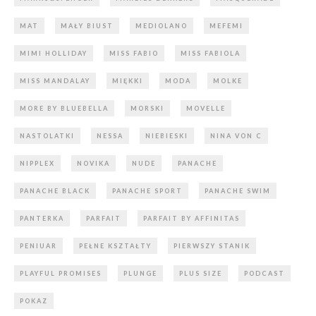
MAT
MAŁY BIUST
MEDIOLANO
MEFEMI
MIMI HOLLIDAY
MISS FABIO
MISS FABIOLA
MISS MANDALAY
MIĘKKI
MODA
MOLKE
MORE BY BLUEBELLA
MORSKI
MOVELLE
NASTOLATKI
NESSA
NIEBIESKI
NINA VON C
NIPPLEX
NOVIKA
NUDE
PANACHE
PANACHE BLACK
PANACHE SPORT
PANACHE SWIM
PANTERKA
PARFAIT
PARFAIT BY AFFINITAS
PENIUAR
PEŁNE KSZTAŁTY
PIERWSZY STANIK
PLAYFUL PROMISES
PLUNGE
PLUS SIZE
PODCAST
POKAZ