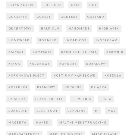
FREYA ACTIVE
FULL-CUP
GAIA
GG+
GORSENIA
GORSET
GORTEKS
GOSSARD
GRANATOWY
HALF-CUP
HANDMADE
HIGH APEX
HOMEWEAR
HOTMILK
INCARICO8
INSTAGRAM
KALYANI
KAMPANIA
KARMIENIE PIERSIĄ
KARMNIK
KINGA
KOLOROWY
KONKURS
KORALOWY
KORONKOWE PLECY
KOSTIUMY KĄPIELOWE
KOSZULA
KOSZULKA
KREMOWY
KRISLINE
KSIĄŻKA
LA SENZA
LEARN THE FIT
LE VERNIS
LISCA
LONGLINE
LULU TOUT
LUPOLINE
M
M&S
MAGENTA
MAJTKI
MAJTKI MENSTRUACYJNE
MARKS&SPENCER
MARLIES DEKKERS
MASQUERADE