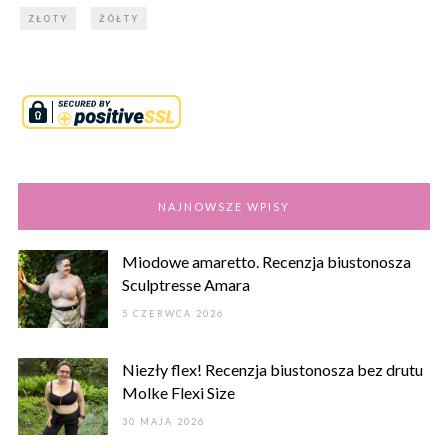
ZŁOTY
ŻÓŁTY
NAJNOWSZE WPISY
Miodowe amaretto. Recenzja biustonosza
Sculptresse Amara
5 CZERWCA 2026
Niezły flex! Recenzja biustonosza bez drutu
Molke Flexi Size
30 MAJA 2026