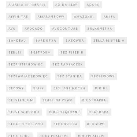
A'ZAIRA INTIMATES
ADINA REAY
ADORE
AFFINITAS
AMARANTOWY
AMAZONKI
ANITA
AVA
AVOCADO
AVOCOUTURE
BALKONETKA
BANDEAU
BARDOTKA
BAZÓWKA
BELLA MISTERIA
BERLEI
BESTFORM
BEZ FISZBIN
BEZFISZBINOWIEC
BEZ RAMIĄCZEK
BEZRAMIĄCZKOWIEC
BEZ STANIKA
BEZSZWOWY
BEŻOWY
BIAŁY
BIELIZNA NOCNA
BIKINI
BIUSTINUUM
BIUST NA ŻYWO
BIUSTOAPKA
BIUST W RUCHU
BIUSTYSĄRÓŻNE
BLACKBRA
BLOGI O BIELIŹNIE
BLOGOSFERA
BLOGOWE
BLOG ROKU
BODY POSITIVE
BODYPOSITIVE