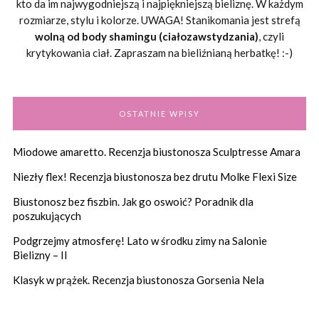
kto da im najwygodniejszą i najpiękniejszą bieliznę. W każdym
rozmiarze, stylu i kolorze. UWAGA! Stanikomania jest strefą
wolną od body shamingu (ciałozawstydzania)
, czyli
krytykowania ciał. Zapraszam na bieliźnianą herbatkę! :-)
OSTATNIE WPISY
Miodowe amaretto. Recenzja biustonosza Sculptresse Amara
Niezły flex! Recenzja biustonosza bez drutu Molke Flexi Size
Biustonosz bez fiszbin. Jak go oswoić? Poradnik dla
poszukujących
Podgrzejmy atmosferę! Lato w środku zimy na Salonie
Bielizny – II
Klasyk w prążek. Recenzja biustonosza Gorsenia Nela