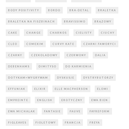
BODY POSITIVITY
BORDO
BRA-DETAL
BRALETKA
BRALETKA NA FISZBINACH
BRAVISSIMO
BRĄZOWY
CAKE
CHANGE
CHARNOS
CIELISTY
CIUCHY
CLEO
COMEXIM
CURVY KATE
CZARNI FAWORYCI
CZARNY
CZEKOLADOWY
CZERWONY
DALIA
DEBENHAMS
DIMITYSO
DO KARMIENIA
DOTYKAM=WYGRYWAM
DYSKUSJE
DYSTRYBUTORZY
EFFUNIAK
ELIXIR
ELLE MACPHERSON
ELOMI
EMPREINTE
ENGLISH
EROTYCZNY
EWA BIEN
EWA MICHALAK
FANTASIE
FAUVE
FAYREFORM
FIGLEAVES
FIOLETOWY
FRANCJA
FREYA