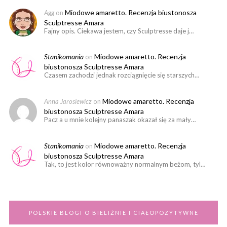
Miodowe amaretto. Recenzja biustonosza
Agg
on
Sculptresse Amara
Fajny opis. Ciekawa jestem, czy Sculptresse daje j…
Stanikomania
Miodowe amaretto. Recenzja
on
biustonosza Sculptresse Amara
Czasem zachodzi jednak rozciągnięcie się starszych…
Miodowe amaretto. Recenzja
Anna Jarosiewicz
on
biustonosza Sculptresse Amara
Pacz a u mnie kolejny panaszak okazał się za mały…
Stanikomania
Miodowe amaretto. Recenzja
on
biustonosza Sculptresse Amara
Tak, to jest kolor równoważny normalnym beżom, tyl…
POLSKIE BLOGI O BIELIŹNIE I CIAŁOPOZYTYWNE