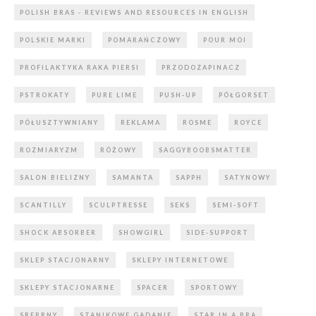
POLISH BRAS - REVIEWS AND RESOURCES IN ENGLISH
POLSKIE MARKI
POMARAŃCZOWY
POUR MOI
PROFILAKTYKA RAKA PIERSI
PRZODOZAPINACZ
PSTROKATY
PURE LIME
PUSH-UP
PÓŁGORSET
PÓŁUSZTYWNIANY
REKLAMA
ROSME
ROYCE
ROZMIARYZM
RÓŻOWY
SAGGYBOOBSMATTER
SALON BIELIZNY
SAMANTA
SAPPH
SATYNOWY
SCANTILLY
SCULPTRESSE
SEKS
SEMI-SOFT
SHOCK ABSORBER
SHOWGIRL
SIDE-SUPPORT
SKLEP STACJONARNY
SKLEPY INTERNETOWE
SKLEPY STACJONARNE
SPACER
SPORTOWY
SREBRNY
STANIKOWE GADANIE
STAR IN A BRA