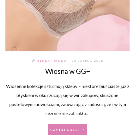
W
RYNEK I MODA
- 25 LUTEGO 2008
Wiosna w GG+
Wiosenne kolekcje szturmują sklepy – niektóre biuściaste już z
błyskiem w oku rzucają się w wir zakupów, skuszone
pastelowymi nowościami, zauważając z radością, że i w tym
sezonie nie zabrakło…
CZYTAJ DALEJ