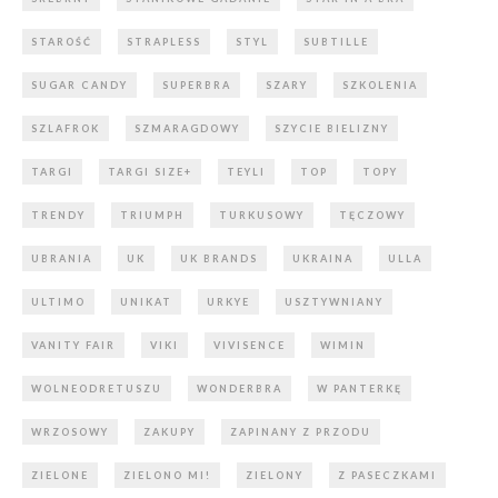
STAROŚĆ
STRAPLESS
STYL
SUBTILLE
SUGAR CANDY
SUPERBRA
SZARY
SZKOLENIA
SZLAFROK
SZMARAGDOWY
SZYCIE BIELIZNY
TARGI
TARGI SIZE+
TEYLI
TOP
TOPY
TRENDY
TRIUMPH
TURKUSOWY
TĘCZOWY
UBRANIA
UK
UK BRANDS
UKRAINA
ULLA
ULTIMO
UNIKAT
URKYE
USZTYWNIANY
VANITY FAIR
VIKI
VIVISENCE
WIMIN
WOLNEODRETUSZU
WONDERBRA
W PANTERKĘ
WRZOSOWY
ZAKUPY
ZAPINANY Z PRZODU
ZIELONE
ZIELONO MI!
ZIELONY
Z PASECZKAMI