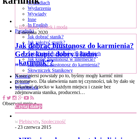
karmnik
W mediach
Wydarzenia
Wywiady
Inne
In English
Brafitting
,
Rynek i moda
W
Poradniki
- 4 sierpnia 2020
Jak dobrać stanik?
Jak założyć stanik?
Jak dobrać biustonosz do karmienia?
Jak przeliczać rozmiary?
Gdzie kupić dobry i ładny
Spis Dobrych Sklepów Brafitterskich
Jak kupić biustonosz w internecie?
„karmnik”?
Jak dobrać biustonosz do karmienia?
Słowniczek Stanikowy
Nasze piersi powstały po to, byśmy mogły karmić nimi
Kontakt
potomstwo. Dla ułatwienia nam tej czynności, tak by dało się
O mnie
nakarmić dziecko w każdym miejscu i czasie bez
Współpraca
zdejmowania stanika, producenci…
Obserwuj mnie +
Czytaj dalej
Plebiscyty
,
Społeczność
W
- 23 czerwca 2015