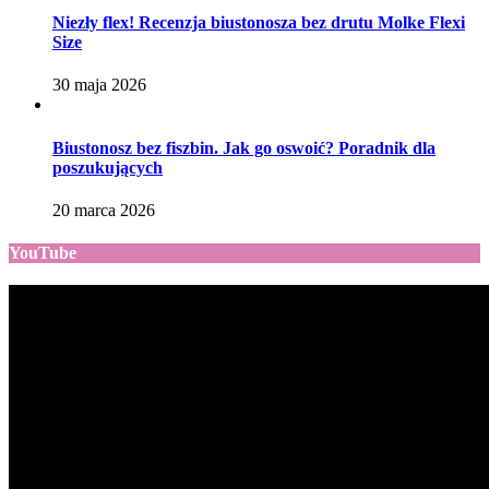
Niezły flex! Recenzja biustonosza bez drutu Molke Flexi
Size
30 maja 2026
Biustonosz bez fiszbin. Jak go oswoić? Poradnik dla
poszukujących
20 marca 2026
YouTube