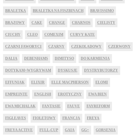
BRALETKA
BRALETKA NA FISZBINACH
BRAVISSIMO
BRĄZOWY
CAKE
CHANGE
CHARNOS
CIELISTY
CIUCHY
CLEO
COMEXIM
CURVY KATE
CZARNI FAWORYCI
CZARNY
CZEKOLADOWY
CZERWONY
DALIA
DEBENHAMS
DIMITYSO
DO KARMIENIA
DOTYKAM=WYGRYWAM
DYSKUSJE
DYSTRYBUTORZY
EFFUNIAK
ELIXIR
ELLE MACPHERSON
ELOMI
EMPREINTE
ENGLISH
EROTYCZNY
EWA BIEN
EWA MICHALAK
FANTASIE
FAUVE
FAYREFORM
FIGLEAVES
FIOLETOWY
FRANCJA
FREYA
FREYA ACTIVE
FULL-CUP
GAIA
GG+
GORSENIA