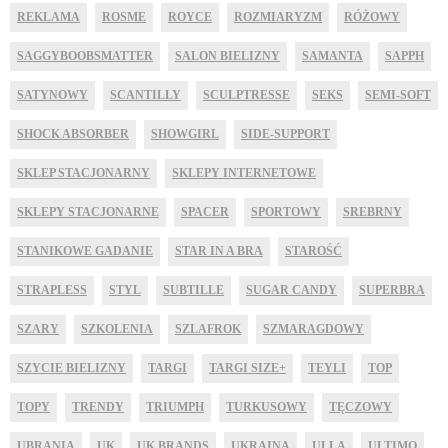
REKLAMA
ROSME
ROYCE
ROZMIARYZM
RÓŻOWY
SAGGYBOOBSMATTER
SALON BIELIZNY
SAMANTA
SAPPH
SATYNOWY
SCANTILLY
SCULPTRESSE
SEKS
SEMI-SOFT
SHOCK ABSORBER
SHOWGIRL
SIDE-SUPPORT
SKLEP STACJONARNY
SKLEPY INTERNETOWE
SKLEPY STACJONARNE
SPACER
SPORTOWY
SREBRNY
STANIKOWE GADANIE
STAR IN A BRA
STAROŚĆ
STRAPLESS
STYL
SUBTILLE
SUGAR CANDY
SUPERBRA
SZARY
SZKOLENIA
SZLAFROK
SZMARAGDOWY
SZYCIE BIELIZNY
TARGI
TARGI SIZE+
TEYLI
TOP
TOPY
TRENDY
TRIUMPH
TURKUSOWY
TĘCZOWY
UBRANIA
UK
UK BRANDS
UKRAINA
ULLA
ULTIMO