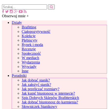
Obserwuj mnie +
Działy
Brafitting
Ciałopozytywność
Kolekcje
Plebiscyty
Rynek i moda
Recenzje
Społeczność
W mediach
Wydarzenia
Wywiady
Inne
Poradniki
Jak dobrać stanik?
Jak założyć stanik?
Jak przeliczać rozmiary?
Jak kupić biustonosz w internecie?
Spis Dobrych Sklepów Brafitterskich
Jak dobrać biustonosz do karmienia?
Słowniczek Stanikowy