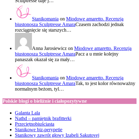
Sculptresse daje j…
Stanikomania
on
Miodowe amaretto. Recenzja
biustonosza Sculptresse Amara
Czasem zachodzi jednak
rozciągnięcie się starszych…
Anna Jarosiewicz
on
Miodowe amaretto. Recenzja
biustonosza Sculptresse Amara
Pacz a u mnie kolejny
panaszak okazał się za mały…
Stanikomania
on
Miodowe amaretto. Recenzja
biustonosza Sculptresse Amara
Tak, to jest kolor równoważny
normalnym beżom, tyl…
Polskie blogi o bieliźnie i ciałopozytywne
Galanta Lala
Nathd – pamiętnik brafitterki
Przeciętnobiuściasta
Stanikowe biz-perypetie
Stanikowy zawrót głowy Izabeli Sakutovej