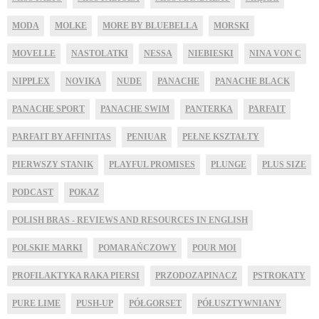
MODA
MOLKE
MORE BY BLUEBELLA
MORSKI
MOVELLE
NASTOLATKI
NESSA
NIEBIESKI
NINA VON C
NIPPLEX
NOVIKA
NUDE
PANACHE
PANACHE BLACK
PANACHE SPORT
PANACHE SWIM
PANTERKA
PARFAIT
PARFAIT BY AFFINITAS
PENIUAR
PEŁNE KSZTAŁTY
PIERWSZY STANIK
PLAYFUL PROMISES
PLUNGE
PLUS SIZE
PODCAST
POKAZ
POLISH BRAS - REVIEWS AND RESOURCES IN ENGLISH
POLSKIE MARKI
POMARAŃCZOWY
POUR MOI
PROFILAKTYKA RAKA PIERSI
PRZODOZAPINACZ
PSTROKATY
PURE LIME
PUSH-UP
PÓŁGORSET
PÓŁUSZTYWNIANY