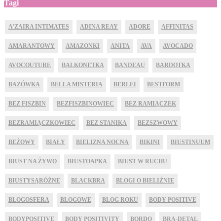
Tagi
A'ZAIRA INTIMATES
ADINA REAY
ADORE
AFFINITAS
AMARANTOWY
AMAZONKI
ANITA
AVA
AVOCADO
AVOCOUTURE
BALKONETKA
BANDEAU
BARDOTKA
BAZÓWKA
BELLA MISTERIA
BERLEI
BESTFORM
BEZ FISZBIN
BEZFISZBINOWIEC
BEZ RAMIĄCZEK
BEZRAMIĄCZKOWIEC
BEZ STANIKA
BEZSZWOWY
BEŻOWY
BIAŁY
BIELIZNA NOCNA
BIKINI
BIUSTINUUM
BIUST NA ŻYWO
BIUSTOAPKA
BIUST W RUCHU
BIUSTYSĄRÓŻNE
BLACKBRA
BLOGI O BIELIŹNIE
BLOGOSFERA
BLOGOWE
BLOG ROKU
BODY POSITIVE
BODYPOSITIVE
BODY POSITIVITY
BORDO
BRA-DETAL