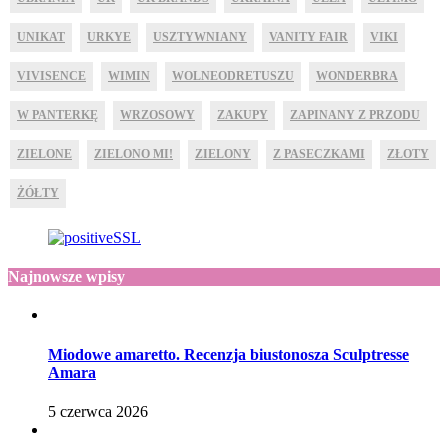
UNIKAT
URKYE
USZTYWNIANY
VANITY FAIR
VIKI
VIVISENCE
WIMIN
WOLNEODRETUSZU
WONDERBRA
W PANTERKĘ
WRZOSOWY
ZAKUPY
ZAPINANY Z PRZODU
ZIELONE
ZIELONO MI!
ZIELONY
Z PASECZKAMI
ZŁOTY
ŻÓŁTY
Najnowsze wpisy
Miodowe amaretto. Recenzja biustonosza Sculptresse
Amara
5 czerwca 2026