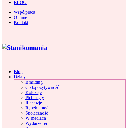
BLOG
Współpraca
O mnie
Kontakt
Blog
Działy
Brafitting
Ciałopozytywność
Kolekcje
Plebiscyty
Recenzje
Rynek i moda
Społeczność
W mediach
Wydarzenia