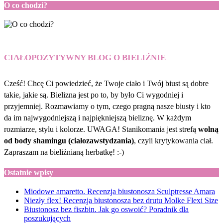
O co chodzi?
CIAŁOPOZYTYWNY BLOG O BIELIŹNIE
Cześć! Chcę Ci powiedzieć, że Twoje ciało i Twój biust są dobre
takie, jakie są. Bielizna jest po to, by było Ci wygodniej i
przyjemniej. Rozmawiamy o tym, czego pragną nasze biusty i kto
da im najwygodniejszą i najpiękniejszą bieliznę. W każdym
rozmiarze, stylu i kolorze. UWAGA! Stanikomania jest strefą
wolną
od body shamingu (ciałozawstydzania)
, czyli krytykowania ciał.
Zapraszam na bieliźnianą herbatkę! :-)
Ostatnie wpisy
Miodowe amaretto. Recenzja biustonosza Sculptresse Amara
Niezły flex! Recenzja biustonosza bez drutu Molke Flexi Size
Biustonosz bez fiszbin. Jak go oswoić? Poradnik dla
poszukujących