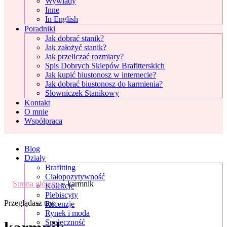
Wywiady
Inne
In English
Poradniki
Jak dobrać stanik?
Jak założyć stanik?
Jak przeliczać rozmiary?
Spis Dobrych Sklepów Brafitterskich
Jak kupić biustonosz w internecie?
Jak dobrać biustonosz do karmienia?
Słowniczek Stanikowy
Kontakt
O mnie
Współpraca
Blog
Działy
Brafitting
Ciałopozytywność
Strona główna
»
karmnik
Kolekcje
Plebiscyty
Przeglądasz tag:
Recenzje
Rynek i moda
Społeczność