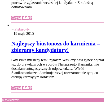
pracowite zgłaszanie wcześniej kandydatur. Z radością
odnotowałam…
Czytaj dalej
Plebiscyty
W
- 19 maja 2015
Najlepszy biustonosz do karmienia –
zbieramy kandydatury!
Gdy kilka miesięcy temu pytałam Was, czy nasz rynek dojrzał
już do prawdziwych wyborów Najlepszego Karmnika, nie
dostałam entuzjastycznych odpowiedzi… Wśród
Stanikomaniaczek dominuje raczej rozczarowanie tym, co
oferują karmiącym kobietom…
Czytaj dalej
Newsletter