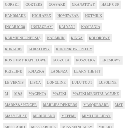
GORSET
GORTEKS
GOSSARD
GRANATOWY
HALF-CUP
HANDMADE
HIGH APEX
HOMEWEAR
HOTMILK
INCARICO8
INSTAGRAM
KALYANI
KAMPANIA
KARMIENIE PIERSIĄ
KARMNIK
KINGA
KOLOROWY
KONKURS
KORALOWY
KORONKOWE PLECY
KOSTIUMY KĄPIELOWE
KOSZULA
KOSZULKA
KREMOWY
KRISLINE
KSIĄŻKA
LA SENZA
LEARN THE FIT
LE VERNIS
LISCA
LONGLINE
LULU TOUT
LUPOLINE
M
M&S
MAGENTA
MAJTKI
MAJTKI MENSTRUACYJNE
MARKS&SPENCER
MARLIES DEKKERS
MASQUERADE
MAT
MAŁY BIUST
MEDIOLANO
MEFEMI
MIMI HOLLIDAY
MISS FABIO
MISS FABIOLA
MISS MANDALAY
MIĘKKI