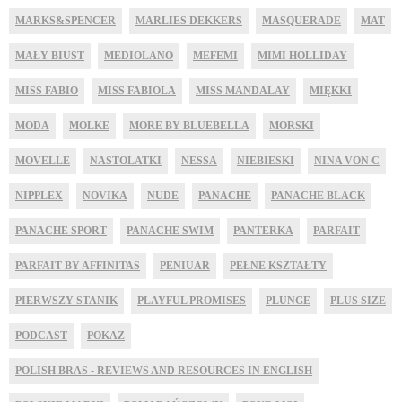
MARKS&SPENCER
MARLIES DEKKERS
MASQUERADE
MAT
MAŁY BIUST
MEDIOLANO
MEFEMI
MIMI HOLLIDAY
MISS FABIO
MISS FABIOLA
MISS MANDALAY
MIĘKKI
MODA
MOLKE
MORE BY BLUEBELLA
MORSKI
MOVELLE
NASTOLATKI
NESSA
NIEBIESKI
NINA VON C
NIPPLEX
NOVIKA
NUDE
PANACHE
PANACHE BLACK
PANACHE SPORT
PANACHE SWIM
PANTERKA
PARFAIT
PARFAIT BY AFFINITAS
PENIUAR
PEŁNE KSZTAŁTY
PIERWSZY STANIK
PLAYFUL PROMISES
PLUNGE
PLUS SIZE
PODCAST
POKAZ
POLISH BRAS - REVIEWS AND RESOURCES IN ENGLISH