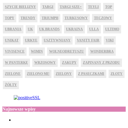
SZYCIE BIELIZNY
TARGI
TARGI SIZE+
TEYLI
TOP
TOPY
TRENDY
TRIUMPH
TURKUSOWY
TĘCZOWY
UBRANIA
UK
UK BRANDS
UKRAINA
ULLA
ULTIMO
UNIKAT
URKYE
USZTYWNIANY
VANITY FAIR
VIKI
VIVISENCE
WIMIN
WOLNEODRETUSZU
WONDERBRA
W PANTERKĘ
WRZOSOWY
ZAKUPY
ZAPINANY Z PRZODU
ZIELONE
ZIELONO MI!
ZIELONY
Z PASECZKAMI
ZŁOTY
ŻÓŁTY
Najnowsze wpisy