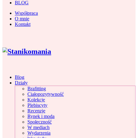
BLOG
Współpraca
O mnie
Kontakt
Blog
Działy
Brafitting
Ciałopozytywność
Kolekcje
Plebiscyty
Recenzje
Rynek i moda
Społeczność
W mediach
Wydarzenia