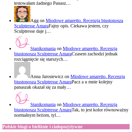
testowałam żadnego Panasz…
Agg
on
Miodowe amaretto. Recenzja biustonosza
Sculptresse Amara
Fajny opis. Ciekawa jestem, czy
Sculptresse daje j…
Stanikomania
on
Miodowe amaretto. Recenzja
biustonosza Sculptresse Amara
Czasem zachodzi jednak
rozciągnięcie się starszych…
Anna Jarosiewicz
on
Miodowe amaretto. Recenzja
biustonosza Sculptresse Amara
Pacz a u mnie kolejny
panaszak okazał się za mały…
Stanikomania
on
Miodowe amaretto. Recenzja
biustonosza Sculptresse Amara
Tak, to jest kolor równoważny
normalnym beżom, tyl…
Polskie blogi o bieliźnie i ciałopozytywne