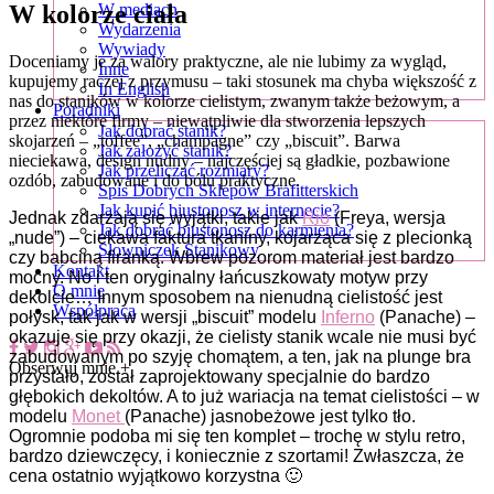
W kolorze ciała
W mediach
Wydarzenia
Wywiady
Doceniamy je za walory praktyczne, ale nie lubimy za wygląd,
Inne
kupujemy raczej z przymusu – taki stosunek ma chyba większość z
In English
nas do staników w kolorze cielistym, zwanym także beżowym, a
Poradniki
przez niektóre firmy – niewątpliwie dla stworzenia lepszych
Jak dobrać stanik?
skojarzeń – „toffee”, „champagne” czy „biscuit”. Barwa
Jak założyć stanik?
nieciekawa, design nudny – najczęściej są gładkie, pozbawione
Jak przeliczać rozmiary?
ozdób, zabudowane i do bólu praktyczne.
Spis Dobrych Sklepów Brafitterskich
Jak kupić biustonosz w internecie?
Jednak zdarzają się wyjątki, takie jak
Rio
(Freya, wersja
Jak dobrać biustonosz do karmienia?
„nude”) – ciekawa faktura tkaniny, kojarząca się z plecionką
Słowniczek Stanikowy
czy babciną firanką. Wbrew pozorom materiał jest bardzo
Kontakt
mocny. No i ten oryginalny łańcuszkowaty motyw przy
O mnie
dekolcie… Innym sposobem na nienudną cielistość jest
Współpraca
połysk, tak jak w wersji „biscuit” modelu
Inferno
(Panache) –
okazuje się przy okazji, że cielisty stanik wcale nie musi być
zabudowanym po szyję chomątem, a ten, jak na plunge bra
Obserwuj mnie +
przystało, został zaprojektowany specjalnie do bardzo
głębokich dekoltów. A to już wariacja na temat cielistości – w
modelu
Monet
(Panache) jasnobeżowe jest tylko tło.
Ogromnie podoba mi się ten komplet – trochę w stylu retro,
bardzo dziewczęcy, i koniecznie z szortami! Zwłaszcza, że
cena ostatnio wyjątkowo korzystna 🙂