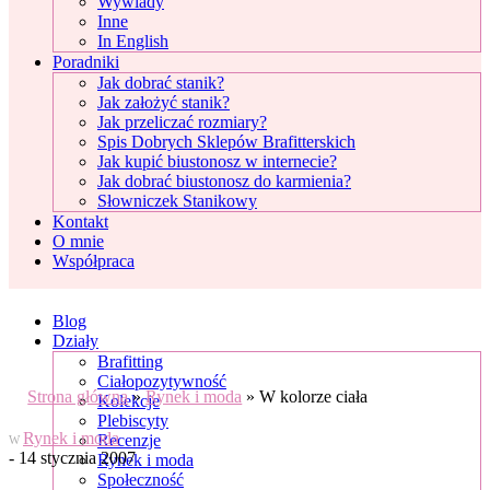
Wywiady
Inne
In English
Poradniki
Jak dobrać stanik?
Jak założyć stanik?
Jak przeliczać rozmiary?
Spis Dobrych Sklepów Brafitterskich
Jak kupić biustonosz w internecie?
Jak dobrać biustonosz do karmienia?
Słowniczek Stanikowy
Kontakt
O mnie
Współpraca
Blog
Działy
Brafitting
Ciałopozytywność
Strona główna
»
Rynek i moda
»
W kolorze ciała
Kolekcje
Plebiscyty
Rynek i moda
Recenzje
W
- 14 stycznia 2007
Rynek i moda
Społeczność