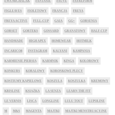
EWA MICHALAK
FANTASIE
FAUVE
FAYREFORM
FIGLEAVES
FIOLETOWY
FRANCJA
FREYA
FREYA ACTIVE
FULL-CUP
GAIA
GG+
GORSENIA
GORSET
GORTEKS
GOSSARD
GRANATOWY
HALF-CUP
HANDMADE
HIGH APEX
HOMEWEAR
HOTMILK
INCARICO8
INSTAGRAM
KALYANI
KAMPANIA
KARMIENIE PIERSIĄ
KARMNIK
KINGA
KOLOROWY
KONKURS
KORALOWY
KORONKOWE PLECY
KOSTIUMY KĄPIELOWE
KOSZULA
KOSZULKA
KREMOWY
KRISLINE
KSIĄŻKA
LA SENZA
LEARN THE FIT
LE VERNIS
LISCA
LONGLINE
LULU TOUT
LUPOLINE
M
M&S
MAGENTA
MAJTKI
MAJTKI MENSTRUACYJNE