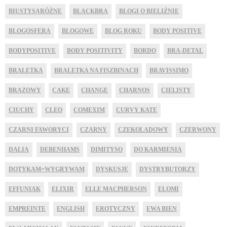
BIUSTYSĄRÓŻNE
BLACKBRA
BLOGI O BIELIŹNIE
BLOGOSFERA
BLOGOWE
BLOG ROKU
BODY POSITIVE
BODYPOSITIVE
BODY POSITIVITY
BORDO
BRA-DETAL
BRALETKA
BRALETKA NA FISZBINACH
BRAVISSIMO
BRĄZOWY
CAKE
CHANGE
CHARNOS
CIELISTY
CIUCHY
CLEO
COMEXIM
CURVY KATE
CZARNI FAWORYCI
CZARNY
CZEKOLADOWY
CZERWONY
DALIA
DEBENHAMS
DIMITYSO
DO KARMIENIA
DOTYKAM=WYGRYWAM
DYSKUSJE
DYSTRYBUTORZY
EFFUNIAK
ELIXIR
ELLE MACPHERSON
ELOMI
EMPREINTE
ENGLISH
EROTYCZNY
EWA BIEN