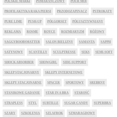
POLSKIE MARKI
POMARAŃCZOWY
POUR MOI
PROFILAKTYKA RAKA PIERSI
PRZODOZAPINACZ
PSTROKATY
PURE LIME
PUSH-UP
PÓŁGORSET
PÓŁUSZTYWNIANY
REKLAMA
ROSME
ROYCE
ROZMIARYZM
RÓŻOWY
SAGGYBOOBSMATTER
SALON BIELIZNY
SAMANTA
SAPPH
SATYNOWY
SCANTILLY
SCULPTRESSE
SEKS
SEMI-SOFT
SHOCK ABSORBER
SHOWGIRL
SIDE-SUPPORT
SKLEP STACJONARNY
SKLEPY INTERNETOWE
SKLEPY STACJONARNE
SPACER
SPORTOWY
SREBRNY
STANIKOWE GADANIE
STAR IN A BRA
STAROŚĆ
STRAPLESS
STYL
SUBTILLE
SUGAR CANDY
SUPERBRA
SZARY
SZKOLENIA
SZLAFROK
SZMARAGDOWY