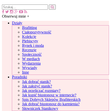
Obserwuj mnie +
Działy
Brafitting
Ciałopozytywność
Kolekcje
Plebiscyty
Rynek i moda
Recenzje
Społeczność
W mediach
Wydarzenia
Wywiady
Inne
Poradniki
Jak dobrać stanik?
Jak założyć stanik?
Jak przeliczać rozmiary?
Jak kupić biustonosz w internecie?
Spis Dobrych Sklepów Brafitterskich
Jak dobrać biustonosz do karmienia?
Słowniczek Stanikowy