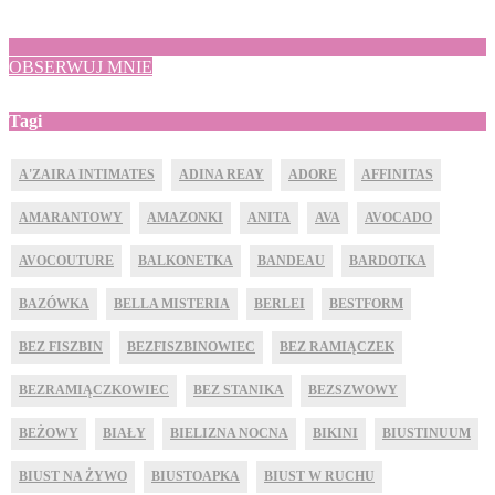
OBSERWUJ MNIE
Tagi
A'ZAIRA INTIMATES
ADINA REAY
ADORE
AFFINITAS
AMARANTOWY
AMAZONKI
ANITA
AVA
AVOCADO
AVOCOUTURE
BALKONETKA
BANDEAU
BARDOTKA
BAZÓWKA
BELLA MISTERIA
BERLEI
BESTFORM
BEZ FISZBIN
BEZFISZBINOWIEC
BEZ RAMIĄCZEK
BEZRAMIĄCZKOWIEC
BEZ STANIKA
BEZSZWOWY
BEŻOWY
BIAŁY
BIELIZNA NOCNA
BIKINI
BIUSTINUUM
BIUST NA ŻYWO
BIUSTOAPKA
BIUST W RUCHU