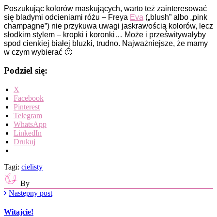
P
oszukując kolorów maskujących, warto też zainteresować
się bladymi odcieniami różu – Freya
Eva
(„blush” albo „pink
champagne”) nie przykuwa uwagi jaskrawością kolorów, lecz
słodkim stylem – kropki i koronki… Może i prześwitywałyby
spod cienkiej białej bluzki, trudno. Najważniejsze, że mamy
w czym wybierać 🙂
Podziel się:
X
Facebook
Pinterest
Telegram
WhatsApp
LinkedIn
Drukuj
Tagi:
cielisty
By
Następny post
Witajcie!