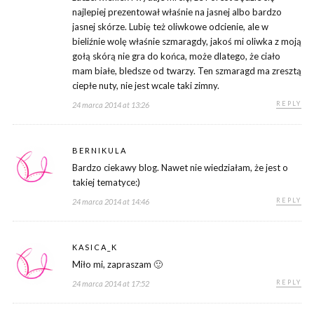
najlepiej prezentował właśnie na jasnej albo bardzo
jasnej skórze. Lubię też oliwkowe odcienie, ale w
bieliźnie wolę właśnie szmaragdy, jakoś mi oliwka z moją
gołą skórą nie gra do końca, może dlatego, że ciało
mam białe, bledsze od twarzy. Ten szmaragd ma zresztą
ciepłe nuty, nie jest wcale taki zimny.
REPLY
24 marca 2014 at 13:26
BERNIKULA
Bardzo ciekawy blog. Nawet nie wiedziałam, że jest o
takiej tematyce:)
REPLY
24 marca 2014 at 14:46
KASICA_K
Miło mi, zapraszam 🙂
REPLY
24 marca 2014 at 17:52