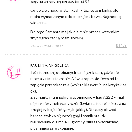
więc na pewno się nie spóźniłaś 🙂
Co do zieloności w stanikach – też jestem fanką, ale
moim wymarzonym odcieniem jest trawa. Najchętniej
wiosenna.
Do tego Samanta ma jak dla mnie przede wszystkim
zbyt ograniczoną rozmiarówkę.
REPLY
21 marca 2014 at 19:17
PAULINA.ANGELIKA
Też nie znoszę odpinanych ramiączek tam, gdzie nie
można z nimi nic zrobić. A i w straplessie Deco mi te
zapięcia przeszkadzają (wpięte klasycznie, na krzyżak są
ok).
Z Samanty mam jedno wspomnienie – Bzu A222 – miał
piękny niesymetryczny wzór (kwiat na jednej misce, a na
drugiej tylko jakieś gałązki jakby). Niestety obwód
bardzo szybko się rozciągnął i stanik stał się
nieużywalny dla mnie. Ogromny plus za wzornictwo,
plus-minus za wykonanie.