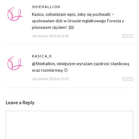
SHIEHALLION
Kasico, odświeżam wpis, żeby się pochwalić –
upolowałam dziś w Ursusie mgielkowego Foresta z
pionowym cięciem! :))))
REPLY
14 czerwca 2016 at 21:58
KASICA_K
@Shiehallion, niniejszym wyrażam zazdrość stanikową
oraz rozmiarową 🙂
REPLY
16 czerwca 2016 at 15:53
Leave a Reply