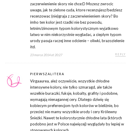
zaczerwienienie skory nie chce:D Mozesz zwrocic
uwage, jak te zielone cuda, ktore recenzujesz/bedziesz
recenzowac (nie)graja z zaczerwienieniem skory? Bo
imho ten kolor jest rzadki nie bez powodu,
letnim/zimowym typom kolorystycznym wyjatkowo
latwo w nim niekorzystnie wygladac, a cieplym typom
urody pasuja raczej inne odcienie – oliwki, brazozielenie
itd.
REPLY
23 marca 2014 at 20:27
PIERWSZALITERA
Virgaaurea, ależ oczywiście, wszystkie chłodne
intensywne kolory, nie tylko szmaragd, ale także
wszelkie buraczki, fuksje, kobalty, grafity i podobne,
wymagają nienagannej cery. Dlatego dziwię się
kobiecym preferencjom tych kolorów w bieliźnie, bo
przecież nie mamy wszystkie urody i cery Królewny
Śnieżki. Nawet te kolorystycznie chłodne lata (których
podobno jest w Polsce najwięcej) wyglądały by lepiej w
stonowanych kolorach.