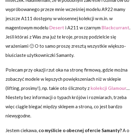
miseczek. Nadmieniam, że w podobnym zakresie rozmiarów do
wypróbowanego przeze mnie wcześniej modelu A922 mamy
jeszcze A111 dostępny w wiosennej kolekcji w m.in. w
magentowym modelu
Desert
i A211 w czarnym
Blackcurrant
.
Jeśli któraś z Was zna już te kroje, proszę podzielcie się
wrażeniami 🙂 O to samo proszę zresztą wszystkie większo-
biuściaste użytkowniczki Samanty.
Polecam przy okazji rzut oka na stronę firmową, gdzie można
zobaczyć modele w lepszych powiększeniach niż w sklepie
(lifting, prosimy!), np. takie oto ślicznoty z
kolekcji Glamour
…
Niestety bez informacji o typach krójów i rozmiarach, trzeba
więc ciągle biegać między sklepem a stroną, co jest bardzo
niewygodne.
Jestem ciekawa,
co myślicie o obecnej ofercie Samanty?
A o