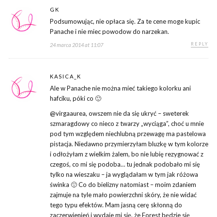
GK
Podsumowując, nie opłaca się. Za te cene moge kupic
Panache i nie miec powodow do narzekan.
REPLY
24 marca 2014 at 11:07
KASICA_K
Ale w Panache nie można mieć takiego kolorku ani
hafciku, póki co 🙂
@virgaaurea, owszem nie da się ukryć – sweterek
szmaragdowy co nieco z twarzy „wyciąga”, choć u mnie
pod tym względem niechlubną przewagę ma pastelowa
pistacja. Niedawno przymierzyłam bluzkę w tym kolorze
i odłożyłam z wielkim żalem, bo nie lubię rezygnować z
czegoś, co mi się podoba… tu jednak podobało mi się
tylko na wieszaku – ja wyglądałam w tym jak różowa
świnka 🙂 Co do bielizny natomiast – moim zdaniem
zajmuje na tyle mało powierzchni skóry, że nie widać
tego typu efektów. Mam jasną cerę skłonną do
zaczerwienień i wydaje mi się, że Forest będzie się