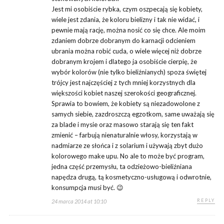
Jest mi osobiście rybka, czym oszpecają się kobiety,
wiele jest zdania, że koloru bielizny i tak nie widać, i
pewnie mają rację, można nosić co się chce. Ale moim
zdaniem dobrze dobranym do karnacji odcieniem
ubrania można robić cuda, o wiele więcej niż dobrze
dobranym krojem i dlatego ja osobiście cierpię, że
wybór kolorów (nie tylko bieliźnianych) spoza świętej
trójcy jest najczęściej z tych mniej korzystnych dla
większości kobiet naszej szerokości geograficznej.
Sprawia to bowiem, że kobiety są niezadowolone z
samych siebie, zazdroszczą egzotkom, same uważają się
za blade i mysie oraz masowo starają się ten fakt
zmienić – farbują nienaturalnie włosy, korzystają w
nadmiarze ze słońca i z solarium i używają zbyt dużo
kolorowego make upu. No ale to może być program,
jedna część przemysłu, ta odzieżowo-bieliźniana
napędza drugą, tą kosmetyczno-usługową i odwrotnie,
konsumpcja musi być. 😉
REPLY
24 marca 2014 at 10:10