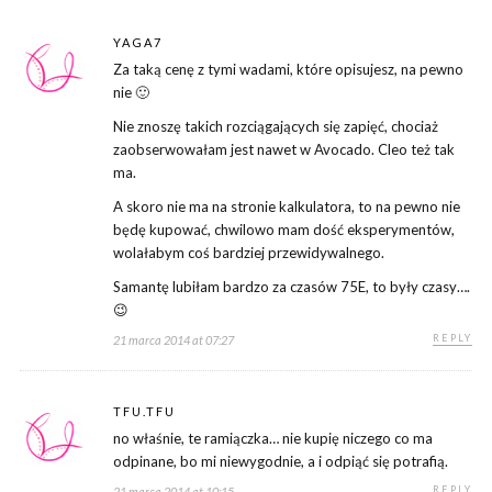
YAGA7
Za taką cenę z tymi wadami, które opisujesz, na pewno
nie 🙂
Nie znoszę takich rozciągających się zapięć, chociaż
zaobserwowałam jest nawet w Avocado. Cleo też tak
ma.
A skoro nie ma na stronie kalkulatora, to na pewno nie
będę kupować, chwilowo mam dość eksperymentów,
wolałabym coś bardziej przewidywalnego.
Samantę lubiłam bardzo za czasów 75E, to były czasy….
😉
REPLY
21 marca 2014 at 07:27
TFU.TFU
no właśnie, te ramiączka… nie kupię niczego co ma
odpinane, bo mi niewygodnie, a i odpiąć się potrafią.
REPLY
21 marca 2014 at 10:15