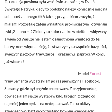
Ta recenzja powinna była właściwie ukazać się w Dzień
Świętego Patryka, kiedy to podobno należy koniecznie mieć na
sobie coś zielonego 🙂 A tak się przypadkiem złożyło, że
miałam! Pozostaję zatem w nastroju pro-liściastym i otwieram
cykl „Zielono mi”. Zielony to kolor rzadko w bieliźnie widywany,
a wiem od Was, że nie jestem osamotniona w miłości do tej
barwy, mam więc nadzieję, że stworzymy tu wspólnie bazę liści,
świeżych pączków, traw, zarośli oraz mchu i paproci. W końcu
już wiosna!
Model
Forest
firmy Samanta wypatrzyłam po raz pierwszy na Facebooku
Samanty, gdzie był prężnie promowany. Z przyjemnością
dowiedziałam się, że wystąpi w kilku krojach, z czego co
najmniej jeden będzie na mnie pasować. Ten urokliwy
szmaragdowy haft wykorzystano bowiem w modelach: