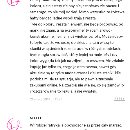
koloru, ale niestety zielony nie jest równy zielonemu i
szmaragd, to nie mój odcień. Mimo wszystko te żółtawe
hafty bardzo ładne współgrają z resztą.
Tyle do koloru, reszta nie wiem, nie będę próbować, bo
marki nie znam, a na eksperymenty rozmiarowo-
konstrukcyjne nie mam już wielkiej ochoty. Może gdyby
to było tak, że wchodzę do sklepu, a tam wiszą te
staniki w sąsiednich rozmiarach i w różnych modelach,
bym mogła sprawdzić, który lepiej na mnie leży i czy
kolor wygląda tak jak na zdjęciu, to owszem. Ale zdalnie
kupuję już tylko to, czego jestem pewna, nawet gdy
aktualnie są to tylko nudne czarne i cieliste staniki. Nie
podoba mi się ta sytuacja, ale to pewnie znużenie
zakupami online. Najczęściej nie wie się, co się zamówiło
i rozczarowanie to reguła, a nie wyjątek.
REPLY
21 marca 2014 at 11:27
MAITH
W Polsce Patrykalia obchodzone są przez cały marzec,