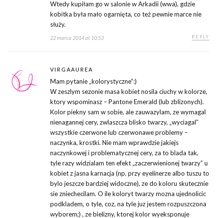
Wtedy kupiłam go w salonie w Arkadii (wwa), gdzie
kobitka była mało ogarnięta, co też pewnie marce nie
służy.
REPLY
22 marca 2014 at 10:53
VIRGAAUREA
Mam pytanie „kolorystyczne”:)
W zeszlym sezonie masa kobiet nosila ciuchy w kolorze,
ktory wspominasz – Pantone Emerald (lub zblizonych).
Kolor piekny sam w sobie, ale zauwazylam, ze wymagal
nienagannej cery, zwlaszcza blisko twarzy, „wyciagal”
wszystkie czerwone lub czerwonawe problemy –
naczynka, krostki. Nie mam wprawdzie jakiejs
naczynkowej i problematycznej cery, za to blada tak,
tyle razy widzialam ten efekt „zaczerwienionej twarzy” u
kobiet z jasna karnacja (np. przy eyelinerze albo tuszu to
bylo jeszcze bardziej widoczne), ze do koloru skutecznie
sie zniechecilam. O ile koloryt twarzy mozna ujednolicic
podkladem, o tyle, coz, na tyle juz jestem rozpuszczona
wyborem;) , ze bielizny, ktorej kolor wyeksponuje