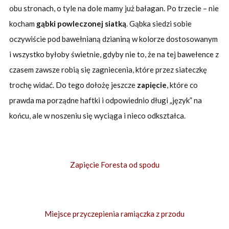
obu stronach, o tyle na dole mamy już bałagan. Po trzecie – nie
kocham
gąbki powleczonej siatką
. Gąbka siedzi sobie
oczywiście pod bawełnianą dzianiną w kolorze dostosowanym
i wszystko byłoby świetnie, gdyby nie to, że na tej bawełence z
czasem zawsze robią się zagniecenia, które przez siateczkę
trochę widać. Do tego dołożę jeszcze
zapięcie
, które co
prawda ma porządne haftki i odpowiednio długi „język” na
końcu, ale w noszeniu się wyciąga i nieco odkształca.
Zapięcie Foresta od spodu
Miejsce przyczepienia ramiączka z przodu