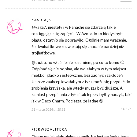
KASICA_K
@yaga7, niestety i w Panache się zdarzają takie
rozciągające się zapięcia. W Avocado to kiedyś była
plaga, ostatnio się poprawiło. Ogólnie mam wrażenie,
że dwuhaftkowe rozwlekają się znacznie bardziej niż
trójhaftkowe.
@tfu.tfu, no właśnie nie rozumiem, po co to komu 🙂
Odpinać się nie odpina, ale wolałabym w tym miejscu
miękko, gładko i estetycznie, bez żadnych zakłóceń.
Jeszcze zaakceptowałabym z tyłu, może się przydać do
zrobienia krzyżaka, ale wtedy muszą być dłuższe. A
zamiast przepinania z tyłu i tak lepszy byłby haczyk, taki
jak w Deco Charm. Pociesza, że ładne 🙂
REPLY
21 marca 2014 at 10:31
PIERWSZALITERA
Cieszy mnie każdy zielony stanik, bo jestem fanką tego