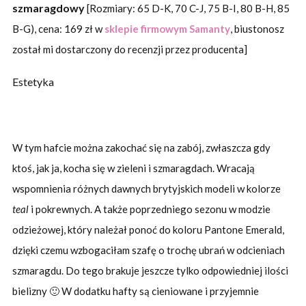
szmaragdowy
[Rozmiary: 65 D-K, 70 C-J, 75 B-I, 80 B-H, 85
B-G), cena: 169 zł w
sklepie firmowym Samanty
, biustonosz
został mi dostarczony do recenzji przez producenta]
Estetyka
W tym hafcie można zakochać się na zabój, zwłaszcza gdy
ktoś, jak ja, kocha się w zieleni i szmaragdach. Wracają
wspomnienia różnych dawnych brytyjskich modeli w kolorze
teal
i pokrewnych. A także poprzedniego sezonu w modzie
odzieżowej, który należał ponoć do koloru Pantone Emerald,
dzięki czemu wzbogaciłam szafę o trochę ubrań w odcieniach
szmaragdu. Do tego brakuje jeszcze tylko odpowiedniej ilości
bielizny 🙂 W dodatku hafty są cieniowane i przyjemnie