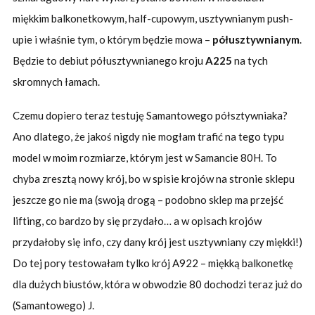
miękkim balkonetkowym, half-cupowym, usztywnianym push-
upie i właśnie tym, o którym będzie mowa –
półusztywnianym
.
Będzie to debiut półusztywnianego kroju
A225
na tych
skromnych łamach.
Czemu dopiero teraz testuję Samantowego półsztywniaka?
Ano dlatego, że jakoś nigdy nie mogłam trafić na tego typu
model w moim rozmiarze, którym jest w Samancie 80H. To
chyba zresztą nowy krój, bo w spisie krojów na stronie sklepu
jeszcze go nie ma (swoją drogą – podobno sklep ma przejść
lifting, co bardzo by się przydało… a w opisach krojów
przydałoby się info, czy dany krój jest usztywniany czy miękki!)
Do tej pory testowałam tylko krój A922 – miękką balkonetkę
dla dużych biustów, która w obwodzie 80 dochodzi teraz już do
(Samantowego) J.