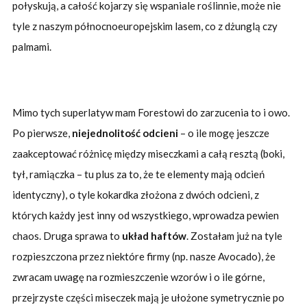
połyskują, a całość kojarzy się wspaniale roślinnie, może nie
tyle z naszym północnoeuropejskim lasem, co z dżunglą czy
palmami.
Mimo tych superlatyw mam Forestowi do zarzucenia to i owo.
Po pierwsze,
niejednolitość odcieni
– o ile mogę jeszcze
zaakceptować różnicę między miseczkami a całą resztą (boki,
tył, ramiączka – tu plus za to, że te elementy mają odcień
identyczny), o tyle kokardka złożona z dwóch odcieni, z
których każdy jest inny od wszystkiego, wprowadza pewien
chaos. Druga sprawa to
układ haftów
. Zostałam już na tyle
rozpieszczona przez niektóre firmy (np. nasze Avocado), że
zwracam uwagę na rozmieszczenie wzorów i o ile górne,
przejrzyste części miseczek mają je ułożone symetrycznie po