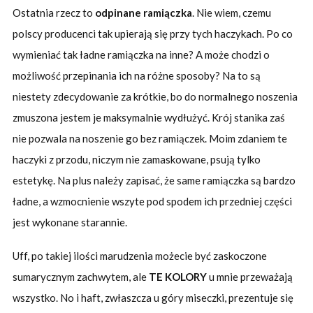
Ostatnia rzecz to
odpinane ramiączka
. Nie wiem, czemu
polscy producenci tak upierają się przy tych haczykach. Po co
wymieniać tak ładne ramiączka na inne? A może chodzi o
możliwość przepinania ich na różne sposoby? Na to są
niestety zdecydowanie za krótkie, bo do normalnego noszenia
zmuszona jestem je maksymalnie wydłużyć. Krój stanika zaś
nie pozwala na noszenie go bez ramiączek. Moim zdaniem te
haczyki z przodu, niczym nie zamaskowane, psują tylko
estetykę. Na plus należy zapisać, że same ramiączka są bardzo
ładne, a wzmocnienie wszyte pod spodem ich przedniej części
jest wykonane starannie.
Uff, po takiej ilości marudzenia możecie być zaskoczone
sumarycznym zachwytem, ale
TE KOLORY
u mnie przeważają
wszystko. No i haft, zwłaszcza u góry miseczki, prezentuje się