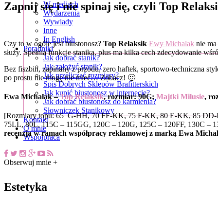
Zapnij się i nie spinaj się, czyli Top Rela
W mediach
Wydarzenia
Wywiady
Inne
In English
Czy to w ogóle jest biustonosz?
Top Relaksik
Ewy Michalak
nie ma 
Poradniki
służy. Spełnia funkcje stanika, plus ma kilka cech zdecydowanie wśr
Jak dobrać stanik?
Jak założyć stanik?
Bez fiszbin, zapinany z przodu, zero haftek, sportowo-techniczna st
Jak przeliczać rozmiary?
po prostu nie mogę nie mieć… Zobacz! 🙂
Spis Dobrych Sklepów Brafitterskich
Jak kupić biustonosz w internecie?
Ewa Michalak –
Top Relaksik
, rozmiar: 90G;
Majtki Milusie
, ro
Jak dobrać biustonosz do karmienia?
Słowniczek Stanikowy
[Rozmiary topu: 65 G-HH, 70 FF-KK, 75 F-KK, 80 E-KK, 85 DD-KK
Kontakt
75LL, 80L, 115C – 115GG, 120C – 120G, 125C – 120FF, 130C – 130
O mnie
recenzja w ramach współpracy reklamowej z marką Ewa Micha
Współpraca
Obserwuj mnie +
Estetyka