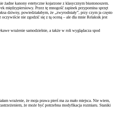
nie żadne kanony estetyczne kojarzone z klasycznym biustonoszem.
owek międzypiersiowy. Przez tę mnogość zapinek przypomina sprzęt
a maksa dziwny, powiedziałabym, że „zwyrodniały”, przy czym ja często
zywiście nie zgodzić się z tą oceną – ale dla mnie Relaksik jest
ciekawe wrażenie samodzielnie, a także w roli wyglądacza spod
miałam wrażenie, że moja prawa pierś ma za mało miejsca. Nie wiem,
zastrzeżeniem, że może być potrzebna modyfikacja rozmiaru. Staniki