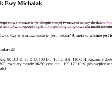
ksik Ewy Michalak
tego słowa w nazwie (w sklepie swojej twórczyni należy do działu
To
ód staników niespotykanych. I nie jest to tylko typowa dla marki rewo
ylówka. Czy w tym „szaleństwie” jest metoda?
A może to właśnie jest b
zmiar: 42
, 90 DD-K, 95 D-JJ, 100 D-J, 105 C-HH, 110 C-H. Rozmiary dostę
F; rozmiary majtek: 36-50; cena topu:
199
179,10 zł, gdy wejdziesz 
lak
]