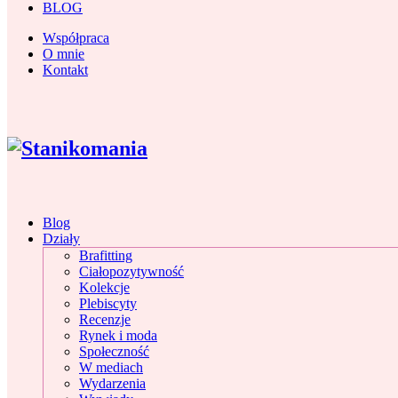
BLOG
Współpraca
O mnie
Kontakt
Blog
Działy
Brafitting
Ciałopozytywność
Kolekcje
Plebiscyty
Recenzje
Rynek i moda
Społeczność
W mediach
Wydarzenia