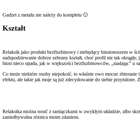
Gadżet z metalu nie należy do kompletu 🙂
Kształt
Relaksik jako produkt bezfiszbinowy i niebędący biustonoszem w ści
nadspodziewanie dobrze zebrany kształt, choć profil nie tak okrągły, 
biust nieco opada, jak w większości bezfiszbinowców, „siadając” u 
Co może niektóre osoby niepokoić, to właśnie owo mocne zbieranie i 
efektu, ale takie jak moje są już zdecydowanie do siebie przytulone. 
Relaksika można nosić z ramiączkami w zwykłym układzie, albo skrzy
zaniedbywalna różnica moim zdaniem.