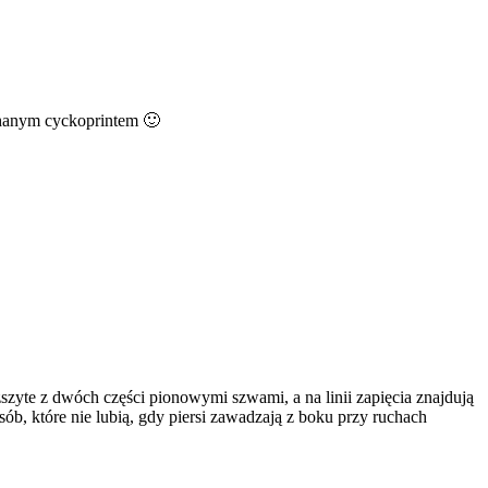
chanym cyckoprintem 🙂
 zszyte z dwóch części pionowymi szwami, a na linii zapięcia znajdują
osób, które nie lubią, gdy piersi zawadzają z boku przy ruchach