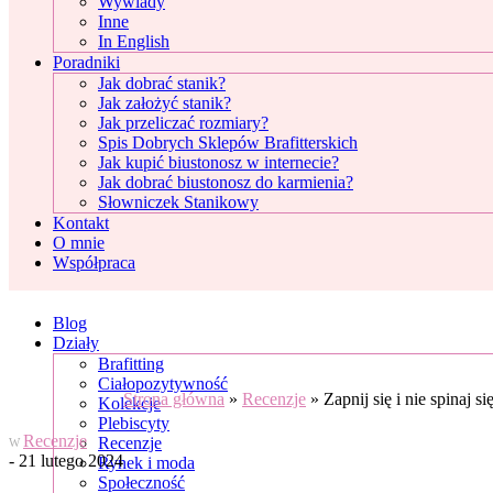
Wywiady
Inne
In English
Poradniki
Jak dobrać stanik?
Jak założyć stanik?
Jak przeliczać rozmiary?
Spis Dobrych Sklepów Brafitterskich
Jak kupić biustonosz w internecie?
Jak dobrać biustonosz do karmienia?
Słowniczek Stanikowy
Kontakt
O mnie
Współpraca
Blog
Działy
Brafitting
Ciałopozytywność
Strona główna
»
Recenzje
»
Zapnij się i nie spinaj 
Kolekcje
Plebiscyty
Recenzje
Recenzje
W
- 21 lutego 2024
Rynek i moda
Społeczność