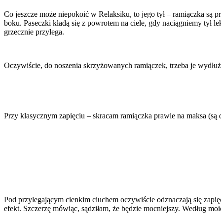
Co jeszcze może niepokoić w Relaksiku, to jego tył – ramiączka są pr
boku. Paseczki kładą się z powrotem na ciele, gdy naciągniemy tył l
grzecznie przylega.
Oczywiście, do noszenia skrzyżowanych ramiączek, trzeba je wydłużyć
Przy klasycznym zapięciu – skracam ramiączka prawie na maksa (są d
Pod przylegającym cienkim ciuchem oczywiście odznaczają się zapięci
efekt. Szczerzę mówiąc, sądziłam, że będzie mocniejszy. Według moic