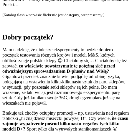
Polski…
[Katalog flash w serwisie flickr nie jest dostępny, przepraszamy.]
Dobry początek?
Mam nadzieję, że niniejsze eksperymenty to będzie dopiero
początek testowania różnych krojów i modeli M&S, których
obfitość zaleje polskie sklepy 😉 Chciałoby się… Chciałoby się też
zapytać,
co właściwie powstrzymuje tę potężną sieć przed
odważniejszym sprowadzaniem D-plusów nad Wisłę?
Gigantowi przecież znacznie łatwiej podjąć tę odrobinę ryzyka,
polegającą na wstawieniu kilku-kilkunastu sztuk do paru sklepów,
w sytuacji, gdy pozostałe setki sklepów są ich pełne. Bo mam
wrażenie, że taki wciąż jest rozmiar owego eksperymentu: parę
sztuk. Gdy już kupiłam swoje 36G, drugi egzemplarz już się na
wieszakach nie pojawił.
Brakuje też choćby ociupiny promocji – np. ustawienia nad regałem
tabliczki „tu znajdziesz miseczki powyżej D”. Czy wiecie,
ile czasu
zajmuje wypatrzenie pośród kilkunastu regałów tych kilku
modeli D+?
Sport tylko dla wytrwałych stanikomaniaczek 🙂