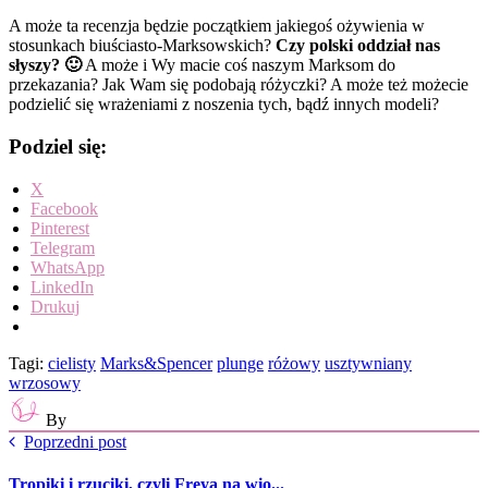
A może ta recenzja będzie początkiem jakiegoś ożywienia w
stosunkach biuściasto-Marksowskich?
Czy polski oddział nas
słyszy? 🙂
A może i Wy macie coś naszym Marksom do
przekazania? Jak Wam się podobają różyczki? A może też możecie
podzielić się wrażeniami z noszenia tych, bądź innych modeli?
Podziel się:
X
Facebook
Pinterest
Telegram
WhatsApp
LinkedIn
Drukuj
Tagi:
cielisty
Marks&Spencer
plunge
różowy
usztywniany
wrzosowy
By
Poprzedni post
Tropiki i rzuciki, czyli Freya na wio...