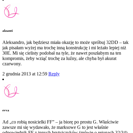
aksanti
Aleksandro, jak będziesz miała okazję to może spróbuj 32DD – tak
jak pisałam wyżej ma trochę inną konstrukcję i mi leżało lepiej niż
30E. Mi się cielisty podobał na tyle, że nawet poszłabym na ten
kompromis, żeby wziąć trochę za luźny, ale chyba był akurat
czarwony.
2 grudnia 2013 at 12:59
Reply
evva
Ad „co robią nosicielki FF” – ja biorę po prostu G. Właściwie
zawsze mi się wydawało, że marksowe G to jest właśnie
odpowiednik FF z innych brytyjczyków (mówię o rejonach 32/34).