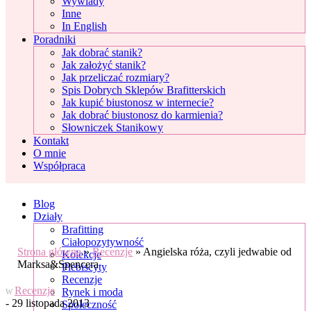
Wywiady
Inne
In English
Poradniki
Jak dobrać stanik?
Jak założyć stanik?
Jak przeliczać rozmiary?
Spis Dobrych Sklepów Brafitterskich
Jak kupić biustonosz w internecie?
Jak dobrać biustonosz do karmienia?
Słowniczek Stanikowy
Kontakt
O mnie
Współpraca
Blog
Działy
Brafitting
Ciałopozytywność
Strona główna
»
Recenzje
»
Angielska róża, czyli jedwabie od
Kolekcje
Marksa&Spencera
Plebiscyty
Recenzje
Recenzje
Rynek i moda
W
- 29 listopada 2013
Społeczność