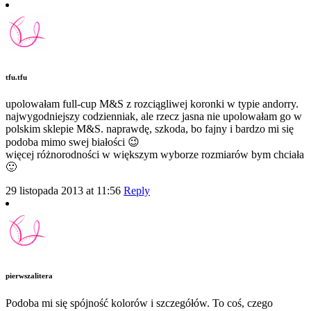
tfu.tfu
upolowałam full-cup M&S z rozciągliwej koronki w typie andorry.
najwygodniejszy codzienniak, ale rzecz jasna nie upolowałam go w
polskim sklepie M&S. naprawdę, szkoda, bo fajny i bardzo mi się
podoba mimo swej białości 😉
więcej różnorodności w większym wyborze rozmiarów bym chciała
🙂
29 listopada 2013 at 11:56
Reply
pierwszalitera
Podoba mi się spójność kolorów i szczegółów. To coś, czego