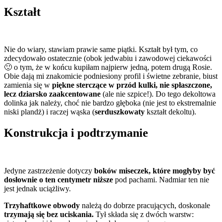
Kształt
Nie do wiary, stawiam prawie same piątki. Kształt był tym, co
zdecydowało ostatecznie (obok jedwabiu i zawodowej ciekawości
🙂 o tym, że w końcu kupiłam najpierw jedną, potem drugą Rosie.
Obie dają mi znakomicie podniesiony profil i świetne zebranie, biust
zamienia się w
piękne sterczące w przód kulki, nie spłaszczone,
lecz dziarsko zaakcentowane
(ale nie szpice!). Do tego dekoltowa
dolinka jak należy, choć nie bardzo głęboka (nie jest to ekstremalnie
niski plandż) i raczej wąska (
serduszkowaty
kształt dekoltu).
Konstrukcja i podtrzymanie
Jedyne zastrzeżenie dotyczy
boków miseczek, które mogłyby być
dosłownie o ten centymetr niższe
pod pachami. Nadmiar ten nie
jest jednak uciążliwy.
Trzyhaftkowe obwody
należą do dobrze pracujących, doskonale
trzymają się bez uciskania.
Tył składa się z dwóch warstw: