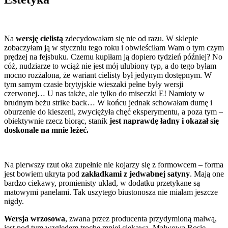
Na
wersję cielistą
zdecydowałam się nie od razu. W sklepie
zobaczyłam ją w styczniu tego roku i obwieściłam Wam o tym czym
prędzej na fejsbuku. Czemu kupiłam ją dopiero tydzień później? No
cóż, nudziarze to wciąż nie jest mój ulubiony typ, a do tego byłam
mocno rozżalona, że wariant cielisty był jedynym dostępnym. W
tym samym czasie brytyjskie wieszaki pełne były wersji
czerwonej… U nas także, ale tylko do miseczki E! Namioty w
brudnym beżu strike back… W końcu jednak schowałam dumę i
oburzenie do kieszeni, zwyciężyła chęć eksperymentu, a poza tym –
obiektywnie rzecz biorąc, stanik
jest naprawdę ładny
i okazał się
doskonale na mnie leżeć.
Na pierwszy rzut oka zupełnie nie kojarzy się z formowcem – forma
jest bowiem ukryta pod
zakładkami z jedwabnej satyny
. Mają one
bardzo ciekawy, promienisty układ, w dodatku przetykane są
matowymi panelami. Tak uszytego biustonosza nie miałam jeszcze
nigdy.
Wersja wrzosowa
, zwana przez producenta przydymioną malwą,
jest pod tym względem trochę mniej ciekawa. Malwową Rosie