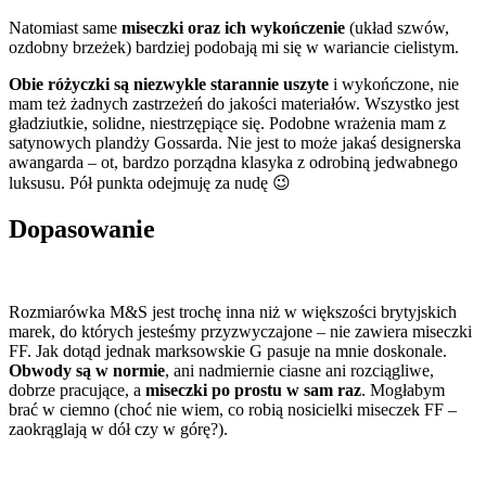
Natomiast same
miseczki oraz ich wykończenie
(układ szwów,
ozdobny brzeżek) bardziej podobają mi się w wariancie cielistym.
Obie różyczki są niezwykle starannie uszyte
i wykończone, nie
mam też żadnych zastrzeżeń do jakości materiałów. Wszystko jest
gładziutkie, solidne, niestrzępiące się. Podobne wrażenia mam z
satynowych plandży Gossarda. Nie jest to może jakaś designerska
awangarda – ot, bardzo porządna klasyka z odrobiną jedwabnego
luksusu. Pół punkta odejmuję za nudę 😉
Dopasowanie
Rozmiarówka M&S jest trochę inna niż w większości brytyjskich
marek, do których jesteśmy przyzwyczajone – nie zawiera miseczki
FF. Jak dotąd jednak marksowskie G pasuje na mnie doskonale.
Obwody są w normie
, ani nadmiernie ciasne ani rozciągliwe,
dobrze pracujące, a
miseczki po prostu w sam raz
. Mogłabym
brać w ciemno (choć nie wiem, co robią nosicielki miseczek FF –
zaokrąglają w dół czy w górę?).