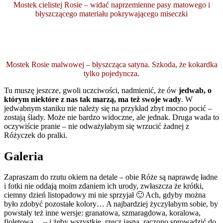
Mostek cielistej Rosie – widać naprzemienne pasy matowego i
błyszczącego materiału pokrywającego miseczki
Mostek Rosie malwowej – błyszcząca satyna. Szkoda, że kokardka
tylko pojedyncza.
Tu muszę jeszcze, gwoli uczciwości, nadmienić, że ów
jedwab, o
którym niektóre z nas tak marzą, ma też swoje wady
. W
jedwabnym staniku nie należy się na przykład zbyt mocno pocić –
zostają ślady. Może nie bardzo widoczne, ale jednak. Druga wada to
oczywiście pranie – nie odważyłabym się wrzucić żadnej z
Różyczek do pralki.
Galeria
Zapraszam do rzutu okiem na detale – obie Róże są naprawdę ładne
i fotki nie oddają moim zdaniem ich urody, zwłaszcza że krótki,
ciemny dzień listopadowy mi nie sprzyjał 🙂 Ach, gdyby można
było zdobyć pozostałe kolory… A najbardziej życzyłabym sobie, by
powstały też inne wersje: granatowa, szmaragdowa, koralowa,
fioletowa… – i żeby wszystkie, rzecz jasna, raczono sprowadzić do