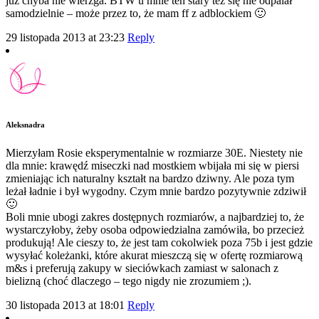
już chyba nie wierzga. BTW u mnie ten stary też się nie odpalał
samodzielnie – może przez to, że mam ff z adblockiem 🙂
29 listopada 2013 at 23:23
Reply
Aleksnadra
Mierzyłam Rosie eksperymentalnie w rozmiarze 30E. Niestety nie
dla mnie: krawędź miseczki nad mostkiem wbijała mi się w piersi
zmieniając ich naturalny kształt na bardzo dziwny. Ale poza tym
leżał ładnie i był wygodny. Czym mnie bardzo pozytywnie zdziwił
🙂
Boli mnie ubogi zakres dostępnych rozmiarów, a najbardziej to, że
wystarczyłoby, żeby osoba odpowiedzialna zamówiła, bo przecież
produkują! Ale cieszy to, że jest tam cokolwiek poza 75b i jest gdzie
wysyłać koleżanki, które akurat mieszczą się w ofertę rozmiarową
m&s i preferują zakupy w sieciówkach zamiast w salonach z
bielizną (choć dlaczego – tego nigdy nie zrozumiem ;).
30 listopada 2013 at 18:01
Reply