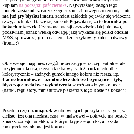
kupiłam
na początku października
. Najwyraźniej design tego
modelu został od czasu zeszłego sezonu zimowego zmieniony –
nie
ma już gry błysku i matu
, zamiast zakładek pojawiły się widoczne
szwy, a ich układ także się zmienił. Pojawiła się za to
koronka po
bokach miseczek
. Czerwonej wersji oczywiście dalej nie było,
podziwiam jednak wielką odwagę, jaką wykazał się polski oddział
M&S, sprowadzając dla nas ten jakże ryzykowny kolor malwowy
(ironia ;).
Obie wersje mają nieszczególnie sensacyjne, raczej neutralne, ale
przyjemne dla oka, eleganckie barwy, są też bardzo jednolite
kolorystycznie – żadnych gumek innego koloru niż reszta, itp.
Ładne koronkowe – ozdobne lecz dobrze trzymające – tyły,
błyszczące metalowe wykończenia
w różowozłotym kolorze
(haftki, regulatory, miniaturowe plakietki z logo Rosie na bokach).
Przednia część
ramiączek
w obu wersjach pokryta jest satyną, w
cielistej jest ona nieelastyczna, w malwowej – pokrycie ma postać
zmarszczonego tuneliku, w którym kryje sie gumka, a nasada
ramiączek ozdobiona jest koronką.