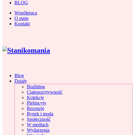
BLOG
Współpraca
O mnie
Kontakt
Blog
Działy
Brafitting
Ciałopozytywność
Kolekcje
Plebiscyty
Recenzje
Rynek i moda
Społeczność
W mediach
Wydarzenia