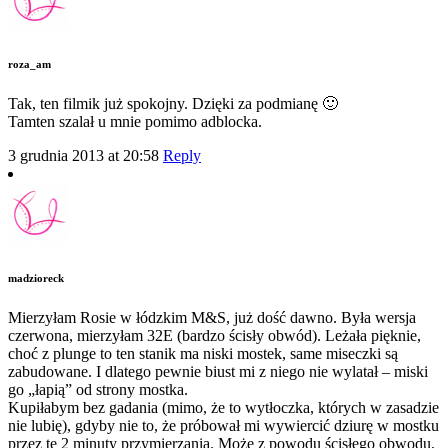
roza_am
Tak, ten filmik już spokojny. Dzięki za podmianę 🙂
Tamten szalał u mnie pomimo adblocka.
3 grudnia 2013 at 20:58
Reply
madzioreck
Mierzyłam Rosie w łódzkim M&S, już dość dawno. Była wersja
czerwona, mierzyłam 32E (bardzo ścisły obwód). Leżała pięknie,
choć z plunge to ten stanik ma niski mostek, same miseczki są
zabudowane. I dlatego pewnie biust mi z niego nie wylatał – miski
go „łapią” od strony mostka.
Kupiłabym bez gadania (mimo, że to wytłoczka, których w zasadzie
nie lubię), gdyby nie to, że próbował mi wywiercić dziurę w mostku
przez te 2 minuty przymierzania. Może z powodu ścisłego obwodu,