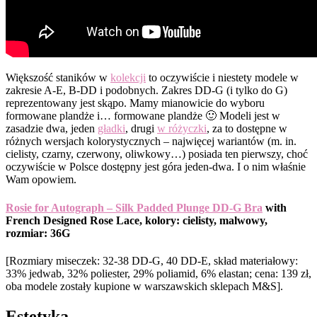
Większość staników w
kolekcji
to oczywiście i niestety modele w
zakresie A-E, B-DD i podobnych. Zakres DD-G (i tylko do G)
reprezentowany jest skąpo. Mamy mianowicie do wyboru
formowane plandże i… formowane plandże 🙂 Modeli jest w
zasadzie dwa, jeden
gładki
, drugi
w różyczki
, za to dostępne w
różnych wersjach kolorystycznych – najwięcej wariantów (m. in.
cielisty, czarny, czerwony, oliwkowy…) posiada ten pierwszy, choć
oczywiście w Polsce dostępny jest góra jeden-dwa. I o nim właśnie
Wam opowiem.
Rosie for Autograph – Silk Padded Plunge DD-G Bra
with
French Designed Rose Lace,
kolory: cielisty, malwowy,
rozmiar: 36G
[Rozmiary miseczek: 32-38 DD-G, 40 DD-E, skład materiałowy:
33% jedwab, 32% poliester, 29% poliamid, 6% elastan; cena: 139 zł,
oba modele zostały kupione w warszawskich sklepach M&S].
Estetyka