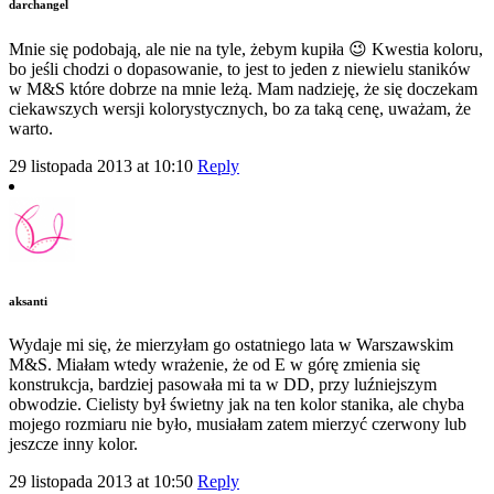
darchangel
Mnie się podobają, ale nie na tyle, żebym kupiła 😉 Kwestia koloru,
bo jeśli chodzi o dopasowanie, to jest to jeden z niewielu staników
w M&S które dobrze na mnie leżą. Mam nadzieję, że się doczekam
ciekawszych wersji kolorystycznych, bo za taką cenę, uważam, że
warto.
29 listopada 2013 at 10:10
Reply
aksanti
Wydaje mi się, że mierzyłam go ostatniego lata w Warszawskim
M&S. Miałam wtedy wrażenie, że od E w górę zmienia się
konstrukcja, bardziej pasowała mi ta w DD, przy luźniejszym
obwodzie. Cielisty był świetny jak na ten kolor stanika, ale chyba
mojego rozmiaru nie było, musiałam zatem mierzyć czerwony lub
jeszcze inny kolor.
29 listopada 2013 at 10:50
Reply