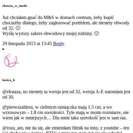
ekstaza_w_masle
Już chciałam gnać do M&S w domach centrum, żeby kupić
chociażby dlatego, żeby zagłosować portfelem, ale niestety obwody
od 32. 🙁
Wyślę wyższy zakres obwodowy mojej rodziny. 🙂
29 listopada 2013 at 13:45
Reply
kasica_k
@ekstaza, no niestety ta wersja jest od 32, wersja A-E natomiast jest
od 30.
@pierwszalitera, w cielistym ramiączka mają 1,5 cm, a we
wrzosowym – 1,8 cm szerokości. Tyle mają w moim rozmiarze, nie
wiem jak w mniejszych… Dla mnie taka szerokość jest w sam raz.
@roza_am, nie da się, ale zmieniłam filmik na inny, z youtube – ten