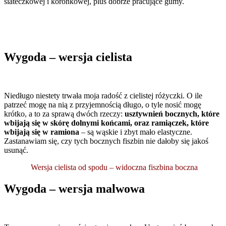
siateczkowej i koronkowej, plus dobrze pracujące gumy.
Wygoda – wersja cielista
Niedługo niestety trwała moja radość z cielistej różyczki. O ile
patrzeć mogę na nią z przyjemnością długo, o tyle nosić mogę
krótko, a to za sprawą dwóch rzeczy:
usztywnień bocznych, które
wbijają się w skórę dolnymi końcami, oraz ramiączek, które
wbijają się w ramiona
– są wąskie i zbyt mało elastyczne.
Zastanawiam się, czy tych bocznych fiszbin nie dałoby się jakoś
usunąć.
Wersja cielista od spodu – widoczna fiszbina boczna
Wygoda – wersja malwowa