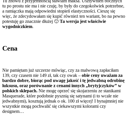
Tu znowu z przyjemnością stawiam maksa. Usztywnień bocznych
tu po prostu nie ma i nie czuję, by były do czegokolwiek potrzebne,
a ramiączka mają odpowiedni stopień elastyczności. Cieszę się
więc, że zdecydowałam się kupić również ten wariant, bo na pewno
potestuję go znacznie dłużej 🙂
Ta wersja jest właściwie
wygodniczkiem
.
Cena
Nie pamiętam już szczerze mówiąc, czy za malwową zapłaciłam
139, czy czasem nie 149 zł, tak czy owak –
obie ceny uważam za
bardzo dobre, biorąc pod uwagę jakość i tę jedwabną odrobinę
luksusu, oraz porównanie z cenami innych „brytyjczyków” w
polskich sklepach.
Nie mogę oprzeć się skojarzeniu ze stanikami
Masquerade, które podobnie pysznią się satynami (i to wcale nie
jedwabnymi), kosztują jednak o ok. 100 zł więcej! I bynajmniej nie
wszystkie mogą pochwalić się ciekawszymi kolorami czy
designem…