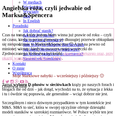
W mediach
Angielska róża, czyli jedwabie od
Wydarzenia
Wywiady
Marksa&Spencera
Inne
In English
Poradniki
Jak dobrać stanik?
Czas na temat, który jestem Wam winna już prawie od roku – czyli
Jak założyć stanik?
od czasu, kiedy to po raz pierwszy po dłuuugiej przerwie obkupiłam
Jak przeliczać rozmiary?
się niespodzianie w Marksie&Spencerze 🙂 A już na pewno od
Spis Dobrych Sklepów Brafitterskich
minionej wiosny, kiedy to owocem mojej wycieczki do
Jak kupić biustonosz w internecie?
Zjednoczonego Królestwa był krótki
raport z tamtejszego oraz, przy
Jak dobrać biustonosz do karmienia?
okazji, warszawskich sklepów M&S
.
Słowniczek Stanikowy
Kontakt
O mnie
Współpraca
Moje Marksowe nabytki – wcześniejszy i późniejszy 🙂
Temat
wyboru D-plusów w sieciówkach
krąży po naszych forach i
Obserwuj mnie +
blogach nie od dziś – jak dotąd, wychodzi na to, że sytuacja z lekka
i tu i ówdzie się poprawia, ale generalnie – wciąż dobrze nie jest.
Szczególnym i nieco dziwnym przypadkiem w tym kontekście jest
M&S. M&S to sieć, która w swojej ojczyźnie oferuje dziesiątki
modeli staników w szerokiej rozmiarówce. W Polsce wybór ten jest