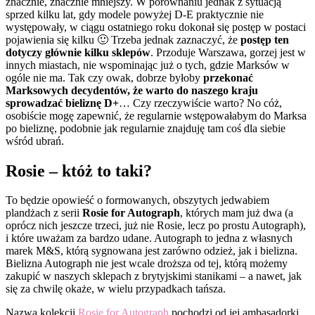
znacznie, znacznie mniejszy. W porównaniu jednak z sytuacją
sprzed kilku lat, gdy modele powyżej D-E praktycznie nie
występowały, w ciągu ostatniego roku dokonał się postęp w postaci
pojawienia się kilku 🙂 Trzeba jednak zaznaczyć, że
postęp ten
dotyczy głównie kilku sklepów
. Przoduje Warszawa, gorzej jest w
innych miastach, nie wspominając już o tych, gdzie Marksów w
ogóle nie ma. Tak czy owak, dobrze byłoby
przekonać
Marksowych decydentów, że warto do naszego kraju
sprowadzać bieliznę D+
… Czy rzeczywiście warto? No cóż,
osobiście mogę zapewnić, że regularnie wstępowałabym do Marksa
po bieliznę, podobnie jak regularnie znajduję tam coś dla siebie
wśród ubrań.
Rosie – któż to taki?
To będzie opowieść o formowanych, obszytych jedwabiem
plandżach z serii
Rosie for Autograph
, których mam już dwa (a
oprócz nich jeszcze trzeci, już nie Rosie, lecz po prostu Autograph),
i które uważam za bardzo udane. Autograph to jedna z własnych
marek M&S, którą sygnowana jest zarówno odzież, jak i bielizna.
Bielizna Autograph nie jest wcale droższa od tej, którą możemy
zakupić w naszych sklepach z brytyjskimi stanikami – a nawet, jak
się za chwilę okaże, w wielu przypadkach tańsza.
Nazwa kolekcji
Rosie for Autograph
pochodzi od jej ambasadorki,