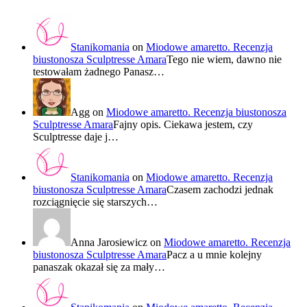
Stanikomania
on
Miodowe amaretto. Recenzja
biustonosza Sculptresse Amara
Tego nie wiem, dawno nie
testowałam żadnego Panasz…
Agg
on
Miodowe amaretto. Recenzja biustonosza
Sculptresse Amara
Fajny opis. Ciekawa jestem, czy
Sculptresse daje j…
Stanikomania
on
Miodowe amaretto. Recenzja
biustonosza Sculptresse Amara
Czasem zachodzi jednak
rozciągnięcie się starszych…
Anna Jarosiewicz
on
Miodowe amaretto. Recenzja
biustonosza Sculptresse Amara
Pacz a u mnie kolejny
panaszak okazał się za mały…