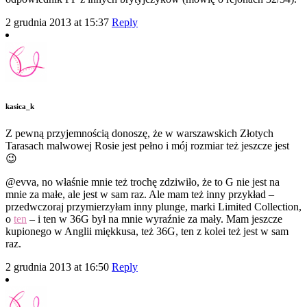
2 grudnia 2013 at 15:37
Reply
kasica_k
Z pewną przyjemnością donoszę, że w warszawskich Złotych
Tarasach malwowej Rosie jest pełno i mój rozmiar też jeszcze jest
😉
@evva, no właśnie mnie też trochę zdziwiło, że to G nie jest na
mnie za małe, ale jest w sam raz. Ale mam też inny przykład –
przedwczoraj przymierzyłam inny plunge, marki Limited Collection,
o
ten
– i ten w 36G był na mnie wyraźnie za mały. Mam jeszcze
kupionego w Anglii miękkusa, też 36G, ten z kolei też jest w sam
raz.
2 grudnia 2013 at 16:50
Reply