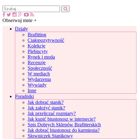
Obserwuj mnie +
Działy
Brafitting
Ciałopozytywność
Kolekcje
Plebiscyty
Rynek i moda
Recenzje
Społeczność
W mediach
Wydarzenia
Wywiady
Inne
Poradniki
Jak dobrać stanik?
Jak założyć stanik?
Jak przeliczać rozmiary?
Jak kupić biustonosz w internecie?
Spis Dobrych Sklepów Brafitterskich
Jak dobrać biustonosz do karmienia?
Słowniczek Stanikowy