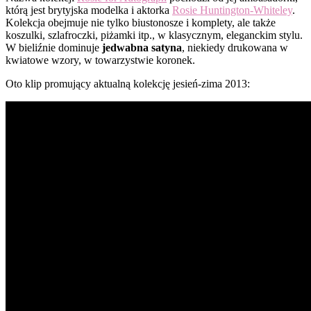
którą jest brytyjska modelka i aktorka
Rosie Huntington-Whiteley
.
Kolekcja obejmuje nie tylko biustonosze i komplety, ale także
koszulki, szlafroczki, piżamki itp., w klasycznym, eleganckim stylu.
W bieliźnie dominuje
jedwabna satyna
, niekiedy drukowana w
kwiatowe wzory, w towarzystwie koronek.
Oto klip promujący aktualną kolekcję jesień-zima 2013: