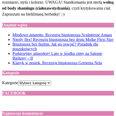
rozmiarze, stylu i kolorze. UWAGA! Stanikomania jest strefą
wolną
od body shamingu (ciałozawstydzania)
, czyli krytykowania ciał.
Zapraszam na bieliźnianą herbatkę! :-)
Ostatnie wpisy
Miodowe amaretto. Recenzja biustonosza Sculptresse Amara
Niezły flex! Recenzja biustonosza bez drutu Molke Flexi Size
Biustonosz bez fiszbin. Jak go oswoić? Poradnik dla
poszukujących
Podgrzejmy atmosferę! Lato w środku zimy na Salonie
Bielizny – II
Klasyk w prążek. Recenzja biustonosza Gorsenia Nela
Kategorie
Kategorie
FACEBOOK
Najnowsze komentarze