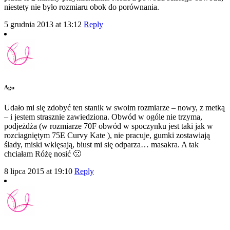
niestety nie było rozmiaru obok do porównania.
5 grudnia 2013 at 13:12
Reply
Agu
Udało mi się zdobyć ten stanik w swoim rozmiarze – nowy, z metką
– i jestem strasznie zawiedziona. Obwód w ogóle nie trzyma,
podjeżdża (w rozmiarze 70F obwód w spoczynku jest taki jak w
rozciagniętym 75E Curvy Kate ), nie pracuje, gumki zostawiają
ślady, miski wklęsają, biust mi się odparza… masakra. A tak
chciałam Różę nosić 🙁
8 lipca 2015 at 19:10
Reply