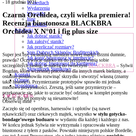
- 18 grudnia 2021
W mediach
Wydarzenia
Czarna Orchidea, czyli wielka premiera!
Wywiady
Inne
Recenzja biustonosza BLACKBRA
In English
Orchidea X N°01 i fig plus size
Poradniki
Jak dobrać stanik?
Jak założyć stanik?
Jak przeliczać rozmiary?
Spis Dobrych Sklepów Brafitterskich
Super jest być świadkinią narodzin nowej marki! Brzmi dumnie,
Jak kupić biustonosz w internecie?
prawda? Oczywiście daleko mi do przypisywania sobie
Jak dobrać biustonosz do karmienia?
szczególnych zasług, te należą do twórczyni
BLACKBRA
– Sylwii
Słowniczek Stanikowy
Bogdan, która wcześniej pracowała dla innych marek bielizny, a
Kontakt
ostatnio postanowiła rozwinąć skrzydła i stworzyć własną (znamy
O mnie
takie historie!). Przymierzanie prototypów sprawiło mi jednak
Współpraca
mnóstwo przyjemności. Zresztą, jeśli same przymierzycie –
przekonacie się, jakie to uczucie być odzianą w komplet pomysłu
Sylwii. Bo jej pomysły są niesamowite!
Obserwuj mnie +
Zaczęło się od openbras, harnessów i oplotów (są nawet
rękawiczki!) oraz ciekawych majtek, wszystko
w stylu gotycko-
bondage’owego buduaru
w wydaniu dla każdej i każdego z nas.
W końcu jednak Sylwia nie wytrzymała i opracowała własny
biustonosz z tyłem z pasków. Powstało niniejszym polskie Bordelle,
czy też Agent Provocateur, ale z jedną istotną różnicą:
projekty