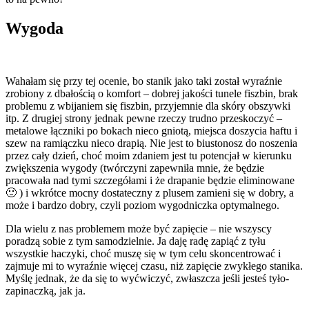
Wygoda
Wahałam się przy tej ocenie, bo stanik jako taki został wyraźnie
zrobiony z dbałością o komfort – dobrej jakości tunele fiszbin, brak
problemu z wbijaniem się fiszbin, przyjemnie dla skóry obszywki
itp. Z drugiej strony jednak pewne rzeczy trudno przeskoczyć –
metalowe łączniki po bokach nieco gniotą, miejsca doszycia haftu i
szew na ramiączku nieco drapią. Nie jest to biustonosz do noszenia
przez cały dzień, choć moim zdaniem jest tu potencjał w kierunku
zwiększenia wygody (twórczyni zapewniła mnie, że będzie
pracowała nad tymi szczegółami i że drapanie będzie eliminowane
🙂 ) i wkrótce mocny dostateczny z plusem zamieni się w dobry, a
może i bardzo dobry, czyli poziom wygodniczka optymalnego.
Dla wielu z nas problemem może być zapięcie – nie wszyscy
poradzą sobie z tym samodzielnie. Ja daję radę zapiąć z tyłu
wszystkie haczyki, choć muszę się w tym celu skoncentrować i
zajmuje mi to wyraźnie więcej czasu, niż zapięcie zwykłego stanika.
Myślę jednak, że da się to wyćwiczyć, zwłaszcza jeśli jesteś tyło-
zapinaczką, jak ja.