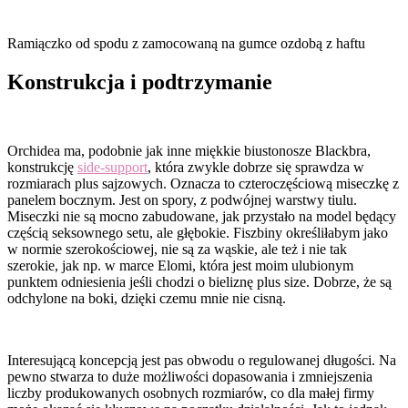
Ramiączko od spodu z zamocowaną na gumce ozdobą z haftu
Konstrukcja i podtrzymanie
Orchidea ma, podobnie jak inne miękkie biustonosze Blackbra,
konstrukcję
side-support
, która zwykle dobrze się sprawdza w
rozmiarach plus sajzowych. Oznacza to czteroczęściową miseczkę z
panelem bocznym. Jest on spory, z podwójnej warstwy tiulu.
Miseczki nie są mocno zabudowane, jak przystało na model będący
częścią seksownego setu, ale głębokie. Fiszbiny określiłabym jako
w normie szerokościowej, nie są za wąskie, ale też i nie tak
szerokie, jak np. w marce Elomi, która jest moim ulubionym
punktem odniesienia jeśli chodzi o bieliznę plus size. Dobrze, że są
odchylone na boki, dzięki czemu mnie nie cisną.
Interesującą koncepcją jest pas obwodu o regulowanej długości. Na
pewno stwarza to duże możliwości dopasowania i zmniejszenia
liczby produkowanych osobnych rozmiarów, co dla małej firmy