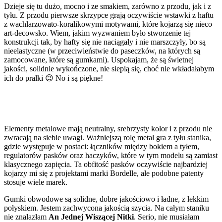
Dzieje się tu dużo, mocno i ze smakiem, zarówno z przodu, jak i z
tyłu. Z przodu pierwsze skrzypce grają oczywiście wstawki z haftu
z wachlarzowato-koralikowymi motywami, które kojarzą się nieco
art-decowsko. Wiem, jakim wyzwaniem było stworzenie tej
konstrukcji tak, by hafty się nie naciągały i nie marszczyły, bo są
nieelastyczne (w przeciwieństwie do paseczków, na których są
zamocowane, które są gumkami). Uspokajam, że są świetnej
jakości, solidnie wykończone, nie siepią się, choć nie wkładałabym
ich do pralki 😉 No i są piękne!
Elementy metalowe mają neutralny, srebrzysty kolor i z przodu nie
zwracają na siebie uwagi. Ważniejszą rolę metal gra z tyłu stanika,
gdzie występuje w postaci: łączników między bokiem a tyłem,
regulatorów pasków oraz haczyków, które w tym modelu są zamiast
klasycznego zapięcia. Ta obfitość pasków oczywiście najbardziej
kojarzy mi się z projektami marki Bordelle, ale podobne patenty
stosuje wiele marek.
Gumki obwodowe są solidne, dobre jakościowo i ładne, z lekkim
połyskiem. Jestem zachwycona jakością szycia. Na całym staniku
nie znalazłam
An Jednej Wiszącej Nitki
. Serio, nie musiałam