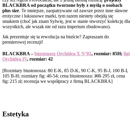
BLACKBRA od początku tworzone były z myślą o osobach
plus size
. Te mniejsze, zaopatrywane od zawsze przez inne sławne
erotyczne i luksusowe marki, tym razem niestety obejdą się
smakiem (choć jak znam Sylwię, jest w stanie stworzyć kolekcję dla
wszystkich, ale wszak nie od razu imperium zbudowano).
Jak prezentuje się ta rewolucja na biuście? Zapraszam do
premierowej recenzji!
BLACKBRA –
biustonosz Orchidea X N°01
, rozmiar: 85H;
figi
Orchidea IV
, rozmiar: 42
[Rozmiary biustonosza: 80 E-K, 85 D-K, 90 C-K, 95 B-J, 100 B-I,
105 B-H; rozmiary fig: 40-54; cena biustonosza:
395
295 zł, cena
fig: 215 zł; recenzja we współpracy z firmą BLACKBRA]
Estetyka