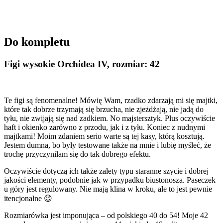
Do kompletu
Figi wysokie Orchidea IV, rozmiar: 42
Te figi są fenomenalne! Mówię Wam, rzadko zdarzają mi się majtki,
które tak dobrze trzymają się brzucha, nie zjeżdżają, nie jadą do
tyłu, nie zwijają się nad zadkiem. No majstersztyk. Plus oczywiście
haft i okienko zarówno z przodu, jak i z tyłu. Koniec z nudnymi
majtkami! Moim zdaniem serio warte są tej kasy, którą kosztują.
Jestem dumna, bo były testowane także na mnie i lubię myśleć, że
trochę przyczyniłam się do tak dobrego efektu.
Oczywiście dotyczą ich także zalety typu staranne szycie i dobrej
jakości elementy, podobnie jak w przypadku biustonosza. Paseczek
u góry jest regulowany. Nie mają klina w kroku, ale to jest pewnie
itencjonalne 😉
Rozmiarówka jest imponująca – od polskiego 40 do 54! Moje 42