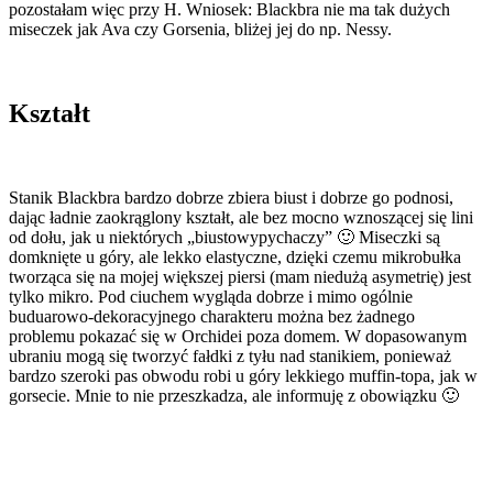
pozostałam więc przy H. Wniosek: Blackbra nie ma tak dużych
miseczek jak Ava czy Gorsenia, bliżej jej do np. Nessy.
Kształt
Stanik Blackbra bardzo dobrze zbiera biust i dobrze go podnosi,
dając ładnie zaokrąglony kształt, ale bez mocno wznoszącej się lini
od dołu, jak u niektórych „biustowypychaczy” 🙂 Miseczki są
domknięte u góry, ale lekko elastyczne, dzięki czemu mikrobułka
tworząca się na mojej większej piersi (mam niedużą asymetrię) jest
tylko mikro. Pod ciuchem wygląda dobrze i mimo ogólnie
buduarowo-dekoracyjnego charakteru można bez żadnego
problemu pokazać się w Orchidei poza domem. W dopasowanym
ubraniu mogą się tworzyć fałdki z tyłu nad stanikiem, ponieważ
bardzo szeroki pas obwodu robi u góry lekkiego muffin-topa, jak w
gorsecie. Mnie to nie przeszkadza, ale informuję z obowiązku 🙂