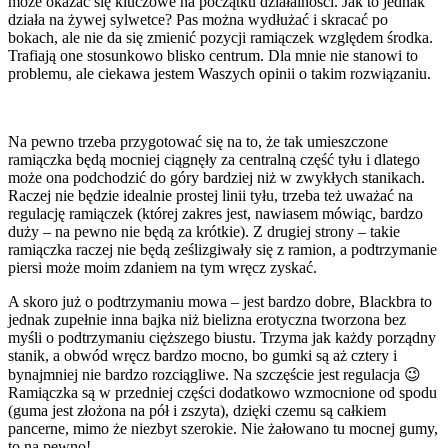
może okazać się kluczowe na początku działalności. Jak to jednak
działa na żywej sylwetce? Pas można wydłużać i skracać po
bokach, ale nie da się zmienić pozycji ramiączek względem środka.
Trafiają one stosunkowo blisko centrum. Dla mnie nie stanowi to
problemu, ale ciekawa jestem Waszych opinii o takim rozwiązaniu.
Na pewno trzeba przygotować się na to, że tak umieszczone
ramiączka będą mocniej ciągnęły za centralną część tyłu i dlatego
może ona podchodzić do góry bardziej niż w zwykłych stanikach.
Raczej nie będzie idealnie prostej linii tyłu, trzeba też uważać na
regulację ramiączek (której zakres jest, nawiasem mówiąc, bardzo
duży – na pewno nie będą za krótkie). Z drugiej strony – takie
ramiączka raczej nie będą ześlizgiwały się z ramion, a podtrzymanie
piersi może moim zdaniem na tym wręcz zyskać.
A skoro już o podtrzymaniu mowa – jest bardzo dobre, Blackbra to
jednak zupełnie inna bajka niż bielizna erotyczna tworzona bez
myśli o podtrzymaniu cięższego biustu. Trzyma jak każdy porządny
stanik, a obwód wręcz bardzo mocno, bo gumki są aż cztery i
bynajmniej nie bardzo rozciągliwe. Na szczęście jest regulacja 😉
Ramiączka są w przedniej części dodatkowo wzmocnione od spodu
(guma jest złożona na pół i zszyta), dzięki czemu są całkiem
pancerne, mimo że niezbyt szerokie. Nie żałowano tu mocnej gumy,
to na pewno!