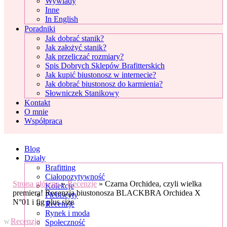
Wywiady
Inne
In English
Poradniki
Jak dobrać stanik?
Jak założyć stanik?
Jak przeliczać rozmiary?
Spis Dobrych Sklepów Brafitterskich
Jak kupić biustonosz w internecie?
Jak dobrać biustonosz do karmienia?
Słowniczek Stanikowy
Kontakt
O mnie
Współpraca
Blog
Działy
Brafitting
Ciałopozytywność
Strona główna
»
Recenzje
»
Czarna Orchidea, czyli wielka
Kolekcje
premiera! Recenzja biustonosza BLACKBRA Orchidea X
Plebiscyty
N°01 i fig plus size
Recenzje
Rynek i moda
Recenzje
Społeczność
W