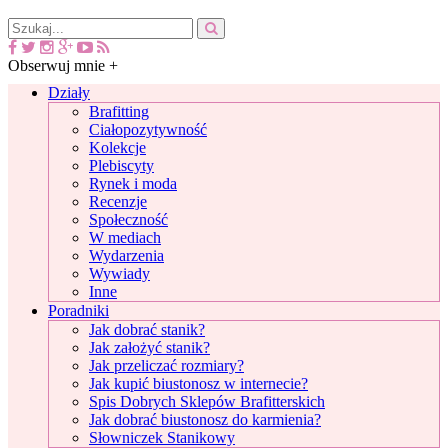
Obserwuj mnie +
Działy
Brafitting
Ciałopozytywność
Kolekcje
Plebiscyty
Rynek i moda
Recenzje
Społeczność
W mediach
Wydarzenia
Wywiady
Inne
Poradniki
Jak dobrać stanik?
Jak założyć stanik?
Jak przeliczać rozmiary?
Jak kupić biustonosz w internecie?
Spis Dobrych Sklepów Brafitterskich
Jak dobrać biustonosz do karmienia?
Słowniczek Stanikowy