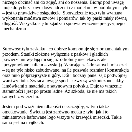
niczego obcinać ani do zdjęć, ani do noszenia. Biorąc pod uwagę
moje dotychczasowe doświadczenia z modelami w podobnym stylu
– jest to prawdziwe osiągnięcie. Sporządzenie tego tyłu wymaga
wykonania mnóstwa szwów i pomiarów, tak by paski miały równą
długość. Wszystko się tu zgadza i sprawia wrażenie precyzyjnego
mechanizmu.
Surowość tyłu zaskakująco dobrze komponuje się z ornamentalnym
przodem. Staniki złożone wyłącznie z pasków i gładkich
powierzchni wydają mi się już odrobinę nieciekawe, ale
przyprawione haftem – zyskują. Wracając zaś do samych miseczek
– są na tyle nisko zabudowane, na ile pozwala rozmiar i konstrukcja
oraz miło półprzejrzyste u góry. Dół i boczny panel są z podwójnej
warstwy tiulu. Zwraca uwagę spód – szwy są wykończone jakby
lamówkami z materiału o satynowym połysku. Daje to wrażenie
staranności i jest po prostu ładne. Aż szkoda, że nie ma takich
samych z wierzchu.
Jestem pod wrażeniem dbałości o szczegóły, w tym także
ometkowanie. Świetna jest zarówno metka z tyłu, jak i to
miniaturowe haftowane logo wszyte w krawędź miseczki. Takie
samo jest na majtkach.