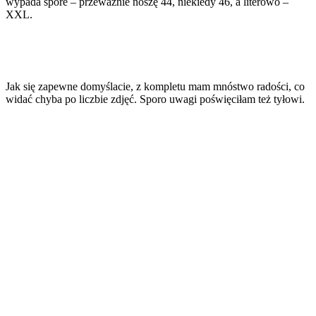
wypada spore – przeważnie noszę 44, niekiedy 46, a literowo –
XXL.
Jak się zapewne domyślacie, z kompletu mam mnóstwo radości, co
widać chyba po liczbie zdjęć. Sporo uwagi poświęciłam też tyłowi.