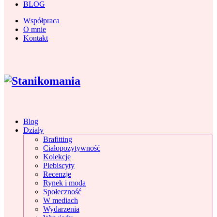
BLOG
Współpraca
O mnie
Kontakt
Blog
Działy
Brafitting
Ciałopozytywność
Kolekcje
Plebiscyty
Recenzje
Rynek i moda
Społeczność
W mediach
Wydarzenia