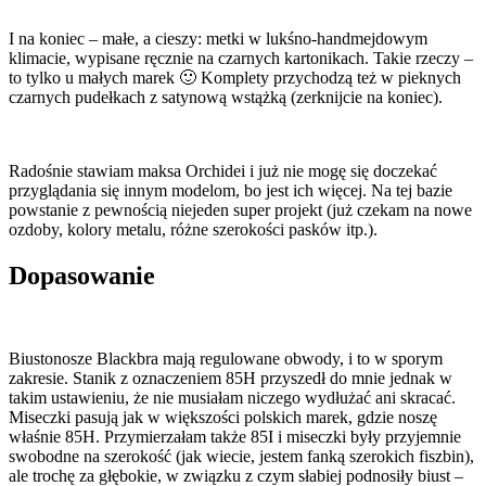
I na koniec – małe, a cieszy: metki w lukśno-handmejdowym
klimacie, wypisane ręcznie na czarnych kartonikach. Takie rzeczy –
to tylko u małych marek 🙂 Komplety przychodzą też w pieknych
czarnych pudełkach z satynową wstążką (zerknijcie na koniec).
Radośnie stawiam maksa Orchidei i już nie mogę się doczekać
przyglądania się innym modelom, bo jest ich więcej. Na tej bazie
powstanie z pewnością niejeden super projekt (już czekam na nowe
ozdoby, kolory metalu, różne szerokości pasków itp.).
Dopasowanie
Biustonosze Blackbra mają regulowane obwody, i to w sporym
zakresie. Stanik z oznaczeniem 85H przyszedł do mnie jednak w
takim ustawieniu, że nie musiałam niczego wydłużać ani skracać.
Miseczki pasują jak w większości polskich marek, gdzie noszę
właśnie 85H. Przymierzałam także 85I i miseczki były przyjemnie
swobodne na szerokość (jak wiecie, jestem fanką szerokich fiszbin),
ale trochę za głębokie, w związku z czym słabiej podnosiły biust –