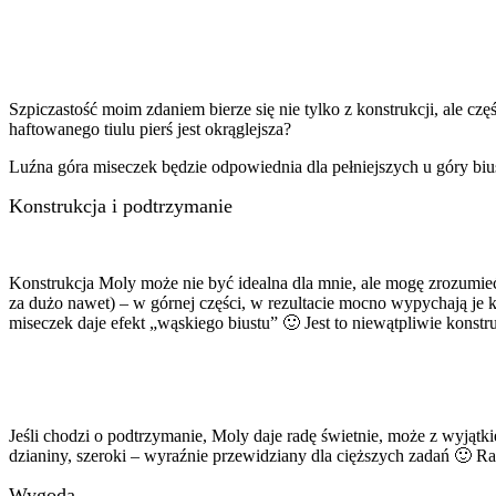
Szpiczastość moim zdaniem bierze się nie tylko z konstrukcji, ale cz
haftowanego tiulu pierś jest okrąglejsza?
Luźna góra miseczek będzie odpowiednia dla pełniejszych u góry biust
Konstrukcja i podtrzymanie
Konstrukcja Moly może nie być idealna dla mnie, ale mogę zrozumieć,
za dużo nawet) – w górnej części, w rezultacie mocno wypychają je ku 
miseczek daje efekt „wąskiego biustu” 🙂 Jest to niewątpliwie konstr
Jeśli chodzi o podtrzymanie, Moly daje radę świetnie, może z wyjątk
dzianiny, szeroki – wyraźnie przewidziany dla cięższych zadań 🙂 Ra
Wygoda