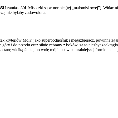
5H zamiast 80I. Miseczki są w normie (tej „małomiskowej”). Widać nie
czej nie byłaby zadowolona.
k kryteriów Moly, jako superpodnośnik i megazbieracz, powinna zgarną
o góry i do przodu oraz silnie zebrany z boków, za to niezbyt zaokrągl
ostanę wielką fanką, bo wolę mój biust w naturalniejszej formie – ni