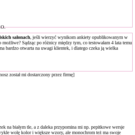
KO.
lskich salonach
, jeśli wierzyć wynikom ankiety opublikowanym w
to możliwe? Sądząc po różnicy między tym, co testowałam 4 lata temu
irma bardzo otwarta na uwagi klientek, i dlatego czeka ją wielka
osz został mi dostarczony przez firmę]
zek na białym tle, a z daleka przypomina mi np. pepitkowe wersje
wykle wolę kolor i większe wzory, ale monochrom też ma swoje