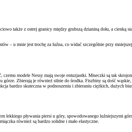
ęściowo także z ostrej granicy między grubszą dzianiną dołu, a cienką 
ów – u mnie jest trochę za luźna, co widać szczególnie przy mniejszej 
 czemu modele Nessy mają swoje entuzjastki. Miseczki są tak skrojone
górze. Zbierają je również silnie do środka. Fiszbiny są dość wąskie, a
ukcja bardzo skuteczna w podnoszeniu i zbieraniu ciężkich, dużych biu
iem lekkiego pływania piersi u góry, spowodowanego luźniejszymi górny
miączka również są bardzo solidne i mało elastyczne.