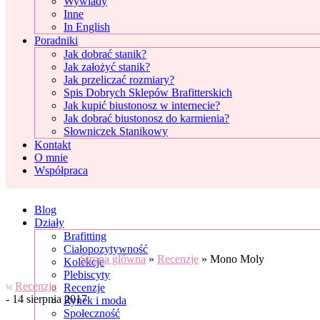
Wywiady
Inne
In English
Poradniki
Jak dobrać stanik?
Jak założyć stanik?
Jak przeliczać rozmiary?
Spis Dobrych Sklepów Brafitterskich
Jak kupić biustonosz w internecie?
Jak dobrać biustonosz do karmienia?
Słowniczek Stanikowy
Kontakt
O mnie
Współpraca
Blog
Działy
Brafitting
Ciałopozytywność
Strona główna
»
Recenzje
»
Mono Moly
Kolekcje
Plebiscyty
Recenzje
Recenzje
W
- 14 sierpnia 2017
Rynek i moda
Społeczność