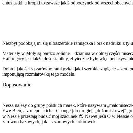
entuzjastki, a kropki to zawsze jakiś odpoczynek od wszechobecnyc
Niezbyt podobają mi się ultraszerokie ramiączka i brak nadruku z tył
Materiały w Moly są bardzo solidne – dzianina w dolnej części misec
Haft u góry jest także dość stabilny, zbyteczne było więc podszywan
Dobrej jakości są zarówno ramiączka, jak i szerokie zapięcie – zer
imponującą rozmiarówkę tego modelu.
Dopasowanie
Nessa należy do grupy polskich marek, które nazywam „małomiseczko
Ewę Bień, a z niepolskich – Change (do drugiej, „dużomiskowej” grup
w Nessie przestają budzić mój szacunek 😉 Nawet jeśli O w Nessie oka
zarówno bazowych, jak i sezonowych kolorówek.