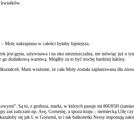
h kwiatków.
u – Moly nakrapiana w całości byłaby fajniejsza.
zek jest gęsta, sztywnawa i na oko niezniszczalna, nie mówiąc już o ty
ie go dodatkową warstwą. Mógłby za to być trochę bardziej lukśny.
o odkształceń. Mam wrażenie, że cała Moly została zaplanowana dla zn
wymi”. Są to, z grubsza, marki, w których pasuje mi 80I/85H (zamia
y zaś zaliczam np. Avę, Gorsenię, a spoza kraju – niemiecką Ullę czy 
załoby się jak L w Gorsenii, to i tak balkonetki Nessy imponują zakre