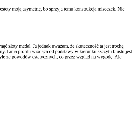
stety moją asymetrię, bo sprzyja temu konstrukcja miseczek. Nie
ć złoty medal. Ja jednak uważam, że skuteczność ta jest trochę
ony. Linia profilu wiodąca od podstawy w kierunku szczytu biustu jest
e tyle ze powodów estetycznych, co przez wzgląd na wygodę. Ale