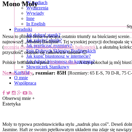
Mono Moly
W mediach
Wydarzenia
Wywiady
Inne
In English
St
Poradniki
Jak dobrać stanik?
Nessa to polska firma święcąca ostatnio triumfy na biuściastej scenie.
Jak założyć stanik?
najnowszej „Modnej Bieliźnie”. Tej wysokiej pozycji dochrapała się 
Jak przeliczać rozmiary?
(
recenzja dwóch Nessowych miękkich balkonetek
), a akutalną kolek
Spis Dobrych Sklepów Brafitterskich
przyszłość, okazało się całkowicie słuszne 🙂
Jak kupić biustonosz w internecie?
Jak dobrać biustonosz do karmienia?
Polskie brafitterki wprost
kochają Nessę
. A czy pokochał ją mój biust
Słowniczek Stanikowy
Nessa – Moly
, rozmiar: 85H
Kontakt
[Rozmiary: 65 E-S, 70 D-R, 75 C-
O mnie
Współpraca
Obserwuj mnie +
Estetyka
Moly to typowa przedstawicielka stylu „nadruk plus coś”. Deseń doln
Jasmine. Haft ze swoim pętelkowatym układem ma zdaje się nawiązyw