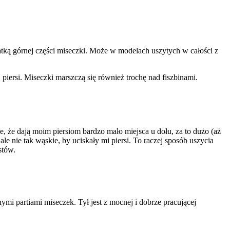
siatką górnej części miseczki. Może w modelach uszytych w całości z
piersi. Miseczki marszczą się również trochę nad fiszbinami.
, że dają moim piersiom bardzo mało miejsca u dołu, za to dużo (aż
le nie tak wąskie, by uciskały mi piersi. To raczej sposób uszycia
stów.
mi partiami miseczek. Tył jest z mocnej i dobrze pracującej