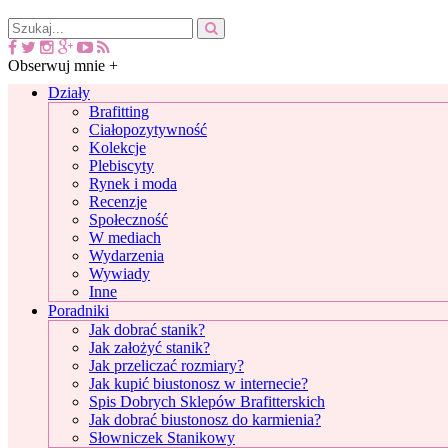
Obserwuj mnie +
Działy
Brafitting
Ciałopozytywność
Kolekcje
Plebiscyty
Rynek i moda
Recenzje
Społeczność
W mediach
Wydarzenia
Wywiady
Inne
Poradniki
Jak dobrać stanik?
Jak założyć stanik?
Jak przeliczać rozmiary?
Jak kupić biustonosz w internecie?
Spis Dobrych Sklepów Brafitterskich
Jak dobrać biustonosz do karmienia?
Słowniczek Stanikowy