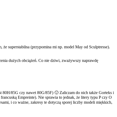
m, że superstabilna (przypomina mi np. model May od Sculptresse).
oszenia dużych obciążeń. Co nie dziwi, zważywszy naprawdę
st 80H/85G czy nawet 80G/85F) 🙂 Zaliczam do nich także Gorteks i
francuską Empreinte). Nie sprawia to jednak, że litery typu P czy O
sami, i co ważne, zakresy te dotyczą sporej liczby modeli miękkich,