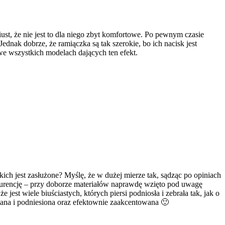
ust, że nie jest to dla niego zbyt komfortowe. Po pewnym czasie
dnak dobrze, że ramiączka są tak szerokie, bo ich nacisk jest
we wszystkich modelach dających ten efekt.
h jest zasłużone? Myślę, że w dużej mierze tak, sądząc po opiniach
kurencję – przy doborze materiałów naprawdę wzięto pod uwagę
est wiele biuściastych, których piersi podniosła i zebrała tak, jak o
ana i podniesiona oraz efektownie zaakcentowana 🙂