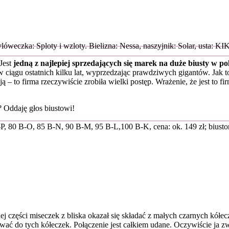
ylóweczka: Sploty i wzloty. Bielizna: Nessa, naszyjnik: Solar, usta: KI
 Jest
jedną z najlepiej sprzedających się marek na duże biusty w po
w ciągu ostatnich kilku lat, wyprzedzając prawdziwych gigantów. Jak 
cją – to firma rzeczywiście zrobiła wielki postęp. Wrażenie, że jest to f
? Oddaję głos biustowi!
P, 80 B-O, 85 B-N, 90 B-M, 95 B-L,100 B-K, cena: ok. 149 zł; biuston
ej części miseczek z bliska okazał się składać z małych czarnych kółec
ać do tych kółeczek. Połączenie jest całkiem udane. Oczywiście ja z