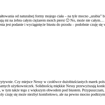
łtowania od naturalnej formy mojego ciała – na tyle mocno „urabia” bi
ją mi na żebra całym ciężarem moich piersi 🙂 No, może nie całym… Je
 jest podanie i wyciągnięcie biustu do przodu – podobnie czuję się 
tywnie. Czy miejsce Nessy w czołówce dużobiuściastych marek polskic
z samych użytkowniczek. Solidnością miękkie Nessy przewyższają kon
, w tym także tego z większym obwodem pod biustem. Przypuszczam, że j
ly czuję się może niezbyt komfortowo, ale na pewno mocno podtrzym