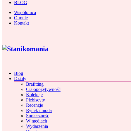
BLOG
Współpraca
O mnie
Kontakt
Blog
Działy
Brafitting
Ciałopozytywność
Kolekcje
Plebiscyty
Recenzje
Rynek i moda
Społeczność
W mediach
Wydarzenia