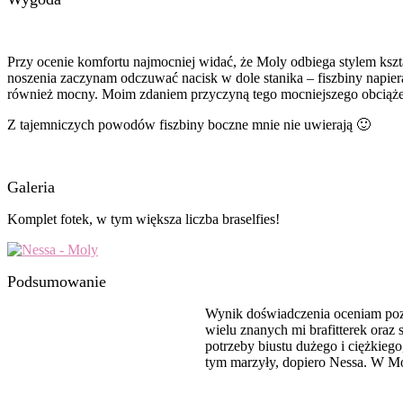
Przy ocenie komfortu najmocniej widać, że Moly odbiega stylem kszta
noszenia zaczynam odczuwać nacisk w dole stanika – fiszbiny napiera
również mocny. Moim zdaniem przyczyną tego mocniejszego obciążenia
Z tajemniczych powodów fiszbiny boczne mnie nie uwierają 🙂
Galeria
Komplet fotek, w tym większa liczba braselfies!
Podsumowanie
Wynik doświadczenia oceniam pozy
wielu znanych mi brafitterek ora
potrzeby biustu dużego i ciężkiego
tym marzyły, dopiero Nessa. W Mo