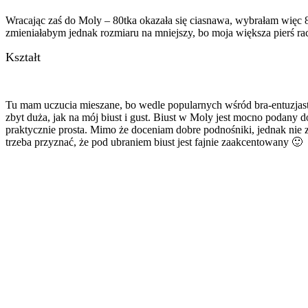
Wracając zaś do Moly – 80tka okazała się ciasnawa, wybrałam więc 8
zmieniałabym jednak rozmiaru na mniejszy, bo moja większa pierś ra
Kształt
Tu mam uczucia mieszane, bo wedle popularnych wśród bra-entuzjaste
zbyt duża, jak na mój biust i gust. Biust w Moly jest mocno podany d
praktycznie prosta. Mimo że doceniam dobre podnośniki, jednak nie z
trzeba przyznać, że pod ubraniem biust jest fajnie zaakcentowany 🙂