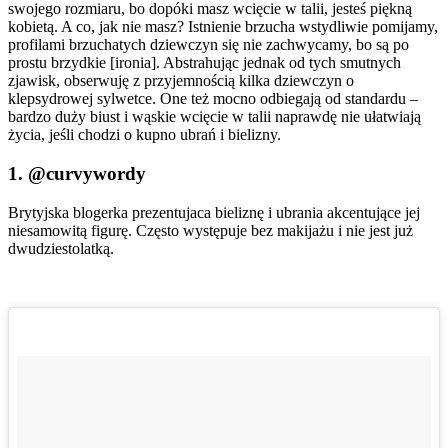
swojego rozmiaru, bo dopóki masz wcięcie w talii, jesteś piękną
kobietą. A co, jak nie masz? Istnienie brzucha wstydliwie pomijamy,
profilami brzuchatych dziewczyn się nie zachwycamy, bo są po
prostu brzydkie [ironia]. Abstrahując jednak od tych smutnych
zjawisk, obserwuję z przyjemnością kilka dziewczyn o
klepsydrowej sylwetce. One też mocno odbiegają od standardu –
bardzo duży biust i wąskie wcięcie w talii naprawdę nie ułatwiają
życia, jeśli chodzi o kupno ubrań i bielizny.
1.
@curvywordy
Brytyjska blogerka prezentujaca bieliznę i ubrania akcentujące jej
niesamowitą figurę. Często występuje bez makijażu i nie jest już
dwudziestolatką.