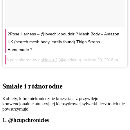
?Rose Harness – @lovechildboudoir ? Mesh Body – Amazon
UK (search mesh body, easily found) Thigh Straps –
Homemade ?
A post shared by
galdalou ?
(@galdalou) on
May 20, 2018 at 8:50am PDT
Śmiałe i różnorodne
Kobiety, które niekoniecznie korzystają z przywileju
konwencjonalnie atrakcyjnej klepsydrowej sylwetki, lecz to ich nie
powstrzymuje!
1.
@hcupchronicles