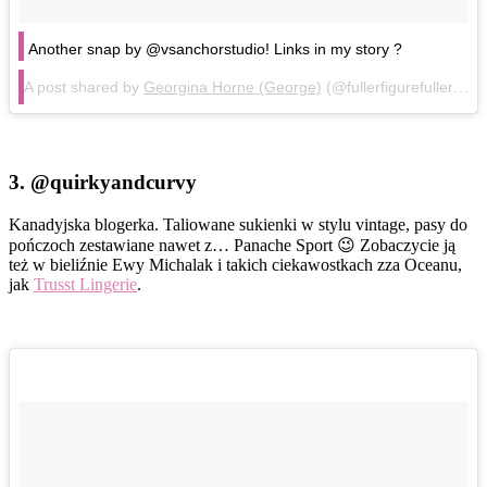
Another snap by @vsanchorstudio! Links in my story ?
A post shared by
Georgina Horne (George)
(@fullerfigurefullerbust) on
3.
@quirkyandcurvy
Kanadyjska blogerka. Taliowane sukienki w stylu vintage, pasy do
pończoch zestawiane nawet z… Panache Sport 😉 Zobaczycie ją
też w bieliźnie Ewy Michalak i takich ciekawostkach zza Oceanu,
jak
Trusst Lingerie
.