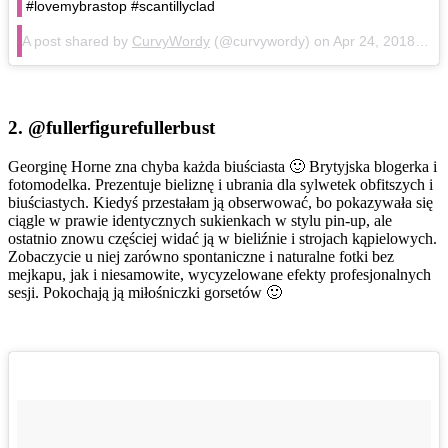
#lovemybrastop #scantillyclad
A post shared by
CurvyWordy
(@curvywordy) on
Apr 24, 2018 at 3:02pm PDT
2.
@fullerfigurefullerbust
Georginę Horne zna chyba każda biuściasta 🙂 Brytyjska blogerka i
fotomodelka. Prezentuje bieliznę i ubrania dla sylwetek obfitszych i
biuściastych. Kiedyś przestałam ją obserwować, bo pokazywała się
ciągle w prawie identycznych sukienkach w stylu pin-up, ale
ostatnio znowu częściej widać ją w bieliźnie i strojach kąpielowych.
Zobaczycie u niej zarówno spontaniczne i naturalne fotki bez
mejkapu, jak i niesamowite, wycyzelowane efekty profesjonalnych
sesji. Pokochają ją miłośniczki gorsetów 🙂