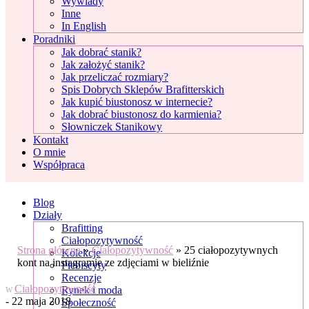
Wywiady
Inne
In English
Poradniki
Jak dobrać stanik?
Jak założyć stanik?
Jak przeliczać rozmiary?
Spis Dobrych Sklepów Brafitterskich
Jak kupić biustonosz w internecie?
Jak dobrać biustonosz do karmienia?
Słowniczek Stanikowy
Kontakt
O mnie
Współpraca
Blog
Działy
Brafitting
Ciałopozytywność
Strona główna
»
Ciałopozytywność
»
25 ciałopozytywnych
Kolekcje
kont na instagramie ze zdjęciami w bieliźnie
Plebiscyty
Recenzje
Ciałopozytywność
Rynek i moda
W
- 22 maja 2018
Społeczność