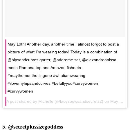
May 19th! Another day, another time I almost forgot to post a
picture of what I’m wearing today! Today is a combination of
@hipsandcurves garter, @adoreme set, @alexandreanissa
mesh Ramona top and Amazon fishnets.
#maythemonthoflingerie #whatiamwearing
#ilovemyhipsandcurves #befullyyou#curvywomen
#curvywomen
A post shared by
Michelle
(@lacesbowsandsecrets2) on
May 19, 2018 at 3:45pm PDT
5.
@secretplussizegoddess