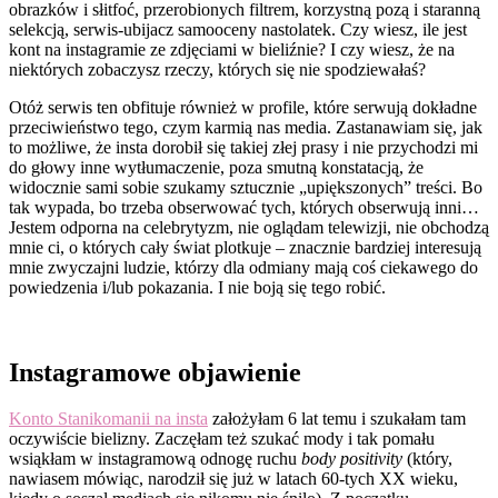
obrazków i słitfoć, przerobionych filtrem, korzystną pozą i staranną
selekcją, serwis-ubijacz samooceny nastolatek. Czy wiesz, ile jest
kont na instagramie ze zdjęciami w bieliźnie? I czy wiesz, że na
niektórych zobaczysz rzeczy, których się nie spodziewałaś?
Otóż serwis ten obfituje również w profile, które serwują dokładne
przeciwieństwo tego, czym karmią nas media. Zastanawiam się, jak
to możliwe, że insta dorobił się takiej złej prasy i nie przychodzi mi
do głowy inne wytłumaczenie, poza smutną konstatacją, że
widocznie sami sobie szukamy sztucznie „upiększonych” treści. Bo
tak wypada, bo trzeba obserwować tych, których obserwują inni…
Jestem odporna na celebrytyzm, nie oglądam telewizji, nie obchodzą
mnie ci, o których cały świat plotkuje – znacznie bardziej interesują
mnie zwyczajni ludzie, którzy dla odmiany mają coś ciekawego do
powiedzenia i/lub pokazania. I nie boją się tego robić.
Instagramowe objawienie
Konto Stanikomanii na insta
założyłam 6 lat temu i szukałam tam
oczywiście bielizny. Zaczęłam też szukać mody i tak pomału
wsiąkłam w instagramową odnogę ruchu
body positivity
(który,
nawiasem mówiąc, narodził się już w latach 60-tych XX wieku,