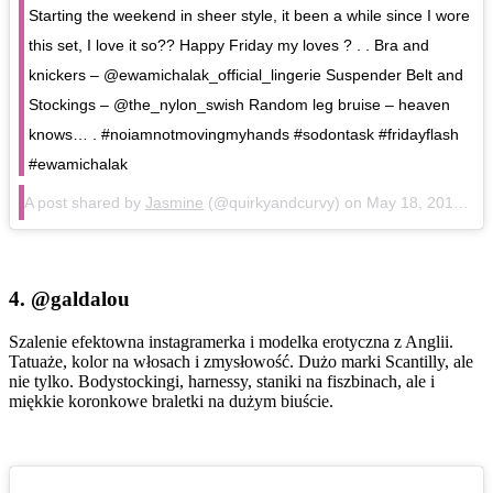
Starting the weekend in sheer style, it been a while since I wore
this set, I love it so?? Happy Friday my loves ? . . Bra and
knickers – @ewamichalak_official_lingerie Suspender Belt and
Stockings – @the_nylon_swish Random leg bruise – heaven
knows… . #noiamnotmovingmyhands #sodontask #fridayflash
#ewamichalak
A post shared by
Jasmine
(@quirkyandcurvy) on
May 18, 2018 at 5:35pm PDT
4.
@galdalou
Szalenie efektowna instagramerka i modelka erotyczna z Anglii.
Tatuaże, kolor na włosach i zmysłowość. Dużo marki Scantilly, ale
nie tylko. Bodystockingi, harnessy, staniki na fiszbinach, ale i
miękkie koronkowe braletki na dużym biuście.