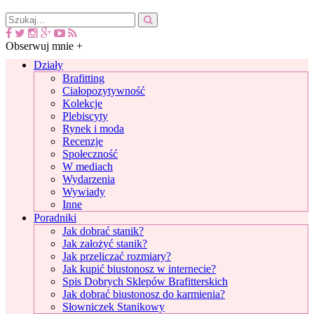
Obserwuj mnie +
Działy
Brafitting
Ciałopozytywność
Kolekcje
Plebiscyty
Rynek i moda
Recenzje
Społeczność
W mediach
Wydarzenia
Wywiady
Inne
Poradniki
Jak dobrać stanik?
Jak założyć stanik?
Jak przeliczać rozmiary?
Jak kupić biustonosz w internecie?
Spis Dobrych Sklepów Brafitterskich
Jak dobrać biustonosz do karmienia?
Słowniczek Stanikowy