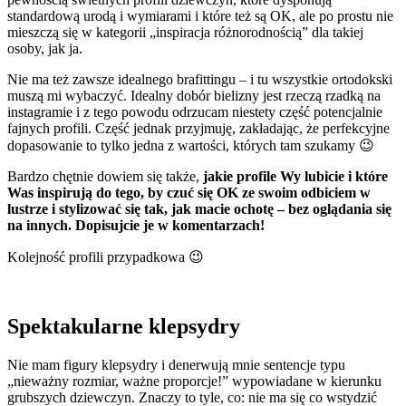
standardową urodą i wymiarami i które też są OK, ale po prostu nie
mieszczą się w kategorii „inspiracja różnorodnością” dla takiej
osoby, jak ja.
Nie ma też zawsze idealnego brafittingu – i tu wszystkie ortodokski
muszą mi wybaczyć. Idealny dobór bielizny jest rzeczą rzadką na
instagramie i z tego powodu odrzucam niestety część potencjalnie
fajnych profili. Część jednak przyjmuję, zakładając, że perfekcyjne
dopasowanie to tylko jedna z wartości, których tam szukamy 😉
Bardzo chętnie dowiem się także,
jakie profile Wy lubicie i które
Was inspirują do tego, by czuć się OK ze swoim odbiciem w
lustrze i stylizować się tak, jak macie ochotę – bez oglądania się
na innych. Dopisujcie je w komentarzach!
Kolejność profili przypadkowa 😉
Spektakularne klepsydry
Nie mam figury klepsydry i denerwują mnie sentencje typu
„nieważny rozmiar, ważne proporcje!” wypowiadane w kierunku
grubszych dziewczyn. Znaczy to tyle, co: nie ma się co wstydzić