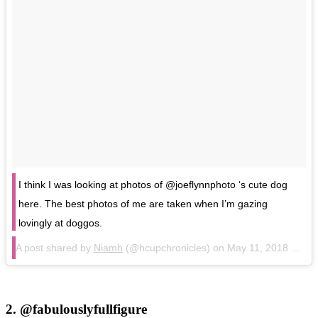
I think I was looking at photos of @joeflynnphoto ‘s cute dog
here. The best photos of me are taken when I’m gazing
lovingly at doggos.
A post shared by
Niamh
(@hcupchronicles) on
May 11, 2018 at 2:22am PDT
2.
@fabulouslyfullfigure