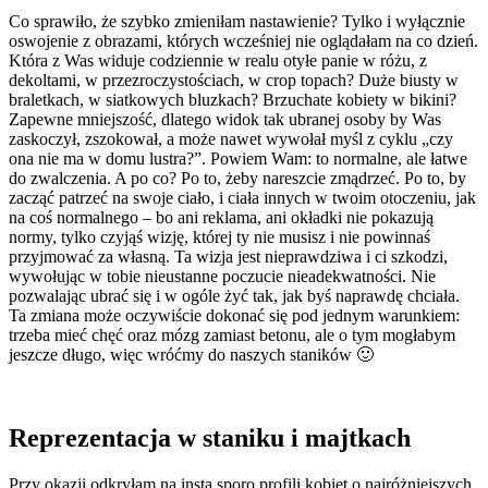
Co sprawiło, że szybko zmieniłam nastawienie? Tylko i wyłącznie
oswojenie z obrazami, których wcześniej nie oglądałam na co dzień.
Która z Was widuje codziennie w realu otyłe panie w różu, z
dekoltami, w przezroczystościach, w crop topach? Duże biusty w
braletkach, w siatkowych bluzkach? Brzuchate kobiety w bikini?
Zapewne mniejszość, dlatego widok tak ubranej osoby by Was
zaskoczył, zszokował, a może nawet wywołał myśl z cyklu „czy
ona nie ma w domu lustra?”. Powiem Wam: to normalne, ale łatwe
do zwalczenia. A po co? Po to, żeby nareszcie zmądrzeć. Po to, by
zacząć patrzeć na swoje ciało, i ciała innych w twoim otoczeniu, jak
na coś normalnego – bo ani reklama, ani okładki nie pokazują
normy, tylko czyjąś wizję, której ty nie musisz i nie powinnaś
przyjmować za własną. Ta wizja jest nieprawdziwa i ci szkodzi,
wywołując w tobie nieustanne poczucie nieadekwatności. Nie
pozwalając ubrać się i w ogóle żyć tak, jak byś naprawdę chciała.
Ta zmiana może oczywiście dokonać się pod jednym warunkiem:
trzeba mieć chęć oraz mózg zamiast betonu, ale o tym mogłabym
jeszcze długo, więc wróćmy do naszych staników 🙂
Reprezentacja w staniku i majtkach
Przy okazji odkryłam na insta sporo profili kobiet o najróżniejszych