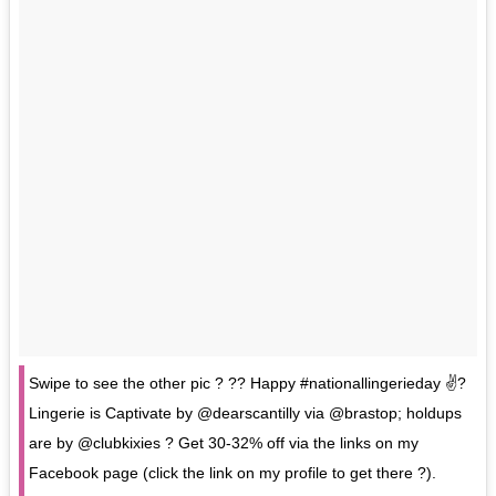
Swipe to see the other pic ? ?? Happy #nationallingerieday ✌?
Lingerie is Captivate by @dearscantilly via @brastop; holdups
are by @clubkixies ? Get 30-32% off via the links on my
Facebook page (click the link on my profile to get there ?).