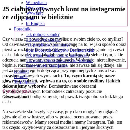
W mediach
25 ciałopozytywnych kont na instagramie
Wydarzenia
Wywiady
ze zdjęciami w bieliźnie
Inne
In English
Poradniki
Jak dobrać stanik?
Czy wiesz, co powoduje, że myślisz o swoim ciele to, co myślisz?
Jak założyć stanik?
Od dawna zwracamy tu wspólnie uwagę na to, w jaki sposób obraz
Jak przeliczać rozmiary?
piersi w reklamie bielizny wpływa na nasze postrzeganie tej części
Spis Dobrych Sklepów Brafitterskich
ciała. Jak rządzi tym, jak dobieramy bieliznę dla siebie i tym, jakie
Jak kupić biustonosz w internecie?
odczucia nam towarzyszą na zakupach. W skrócie: nierealistycznie,
Jak dobrać biustonosz do karmienia?
błędnie, rozczarowanie (rzecz jasna, nie zawsze tak się dzieje, ale
Słowniczek Stanikowy
jest to smutna reguła dotycząca przynajmniej tych z nas o tzw.
Kontakt
pozastandardowych wymiarach).
To, czym karmią się nasze
O mnie
głowy na co dzień, wpływa na to, co o sobie myślimy i jakich
Współpraca
dokonujemy wyborów.
Bombardowane obrazami
wyfotoszopowanych fotomodelek zatracamy poczucie
rzeczywistości i odłączamy się od prawdziwego obrazu ludzkiego
Obserwuj mnie +
ciała.
Na szczęście skończyły się czasy, gdy ciało mogłyśmy oglądać
głównie albo w lustrze, albo w postaci ocenzurowanej przez
reklamodawców. Mamy soszal media i mamy Instagram. Tak, ten
tak często krytykowany za dostarczanie li i jedynie ślicznych