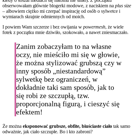
kiedy o soszal mediach się nikomu nie śniło). Z początku
obserwowałam głównie blogerki modowe, z naciskiem na
plus size
– albowiem ciężko mi czerpać inspirację od osób o sylwetce i
wymiarach skrajnie odmiennych od moich.
I powiem Wam szczerze i bez owijania w
powermesh
, że wiele
fotek z początku mnie dziwiło, szokowało, a nawet zniesmaczało.
Zanim zobaczyłam to na własne
oczy, nie mieściło mi się w głowie,
że można stylizować grubszą czy w
inny sposób „niestandardową”
sylwetkę bez ograniczeń, w
dokładnie taki sam sposób, jak to
się robi ze szczupłą, tzw.
proporcjonalną figurą, i cieszyć się
efektem!
Że można
eksponować grubsze, obfite, biuściaste ciało
tak samo
odważnie, jak ciało szczupłe. Bo i kto zabroni?