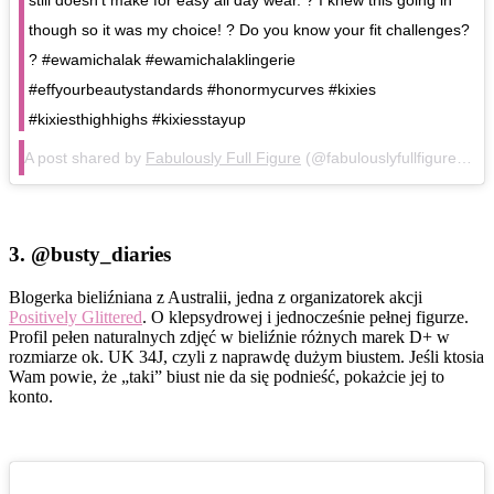
still doesn’t make for easy all day wear. ? I knew this going in
though so it was my choice! ? Do you know your fit challenges?
? #ewamichalak #ewamichalaklingerie
#effyourbeautystandards #honormycurves #kixies
#kixiesthighhighs #kixiesstayup
A post shared by
Fabulously Full Figure
(@fabulouslyfullfigure) on
3.
@busty_diaries
Blogerka bieliźniana z Australii, jedna z organizatorek akcji
Positively Glittered
. O klepsydrowej i jednocześnie pełnej figurze.
Profil pełen naturalnych zdjęć w bieliźnie różnych marek D+ w
rozmiarze ok. UK 34J, czyli z naprawdę dużym biustem. Jeśli ktosia
Wam powie, że „taki” biust nie da się podnieść, pokażcie jej to
konto.