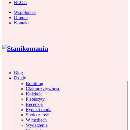
BLOG
Współpraca
O mnie
Kontakt
Blog
Działy
Brafitting
Ciałopozytywność
Kolekcje
Plebiscyty
Recenzje
Rynek i moda
Społeczność
W mediach
Wydarzenia