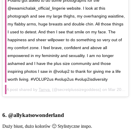
Poland got asked to do some photographs for the
@ewamichalak_official_lingerie website. I look at this
photograph and see my large thighs, my overhanging waistline,
my flabby arms, huge breasts and double chin. All those things
I used to detest. And then I see that smile on my face. The
happiness and sheer willpower to do something so very out of
my comfort zone. I feel brave, confident and above all
empowered in my femininity and sexuality. I am no longer
ashamed and I have the plus size community and those
inspiring photos I saw in @volup2 to thank for giving me a life
worth living. #VOLUP2us #volup2us #volup2isdiversity
A post shared by
Tanya.
(@secretplussizegoddess) on
Mar 20, 2018 at 4:24pm PDT
6.
@allykatsowonderland
Duży biust, dużo kolorów 🙂 Stylistyczne inspo.