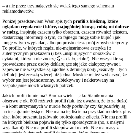
– a nie przez trzymających się wciąż tego samego schematu
reklamodawców.
Poniżej przedstawiam Wam spis tych
profili z bielizną, które
oglądam regularnie i które, najogólniej biorąc, robią mi dobrze
w mózg
, inspirują czasem tylko obrazem, czasem również tekstem,
dostarczają informacji o tym, co fajnego mogę sobie kupić i jak
mogę w tym wyglądać, albo po prostu cieszą mój zmysł estetyczny.
To profile, w których rządzi nie-mejnstrimowa estetyka i z
autentycznym przekazem (i bez „inspirujących” obrazków z
cytatami, których nie znoszę 🙂 – ciało, ciało!). Nie wszystkie są
prowadzone przez osoby deklarujące się jako ciałopozytywne i
zapewne nie wszystkie są zgodne z definicją
body positivity –
tych
definicji jest zresztą więcej niż jedna. Musicie mi też wybaczyć, że
wybór ten jest jednostronny, subiektywny i nakierowany na
zaspokajanie moich własnych potrzeb.
Jakich profili tu nie ma? Bardzo wielu – jako Stanikomania
obserwuję ok. 800 różnych profili (tak, też uważam, że to za dużo)
– a kont utrzymanych w nurcie
body positivity
czy
fat positivity
są
na instagramie tysiące. Nie ma na tej liście na przykład modelek plus
size, które prezentują głównie profesjonalne zdjęcia. Nie ma profili,
na których bielizna pojawia się tylko sporadycznie (no, z małymi
wyjątkami). Nie ma profili sklepów ani marek. Nie ma masy z
pewnością świetnych profili dziewczyn, które dysponują