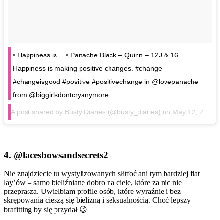
• Happiness is… • Panache Black – Quinn – 12J & 16
Happiness is making positive changes. #change
#changeisgood #positive #positivechange in @lovepanache
from @biggirlsdontcryanymore
A post shared by
Busty Diaries
(@busty_diaries) on
May 12, 2018 at 3:07pm PDT
4.
@lacesbowsandsecrets2
Nie znajdziecie tu wystylizowanych słitfoć ani tym bardziej flat
lay’ów – samo bieliźniane dobro na ciele, które za nic nie
przeprasza. Uwielbiam profile osób, które wyraźnie i bez
skrępowania cieszą się bielizną i seksualnością. Choć lepszy
brafitting by się przydał 😉