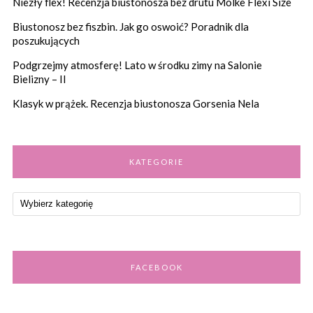
Niezły flex! Recenzja biustonosza bez drutu Molke Flexi Size
Biustonosz bez fiszbin. Jak go oswoić? Poradnik dla
poszukujących
Podgrzejmy atmosferę! Lato w środku zimy na Salonie
Bielizny – II
Klasyk w prążek. Recenzja biustonosza Gorsenia Nela
KATEGORIE
FACEBOOK