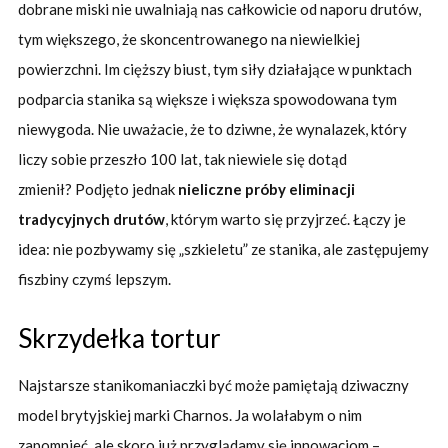
dobrane miski nie uwalniają nas całkowicie od naporu drutów,
tym większego, że skoncentrowanego na niewielkiej
powierzchni. Im cięższy biust, tym siły działające w punktach
podparcia stanika są większe i większa spowodowana tym
niewygoda. Nie uważacie, że to dziwne, że wynalazek, który
liczy sobie przeszło 100 lat, tak niewiele się dotąd
zmienił?
Podjęto jednak
nieliczne próby eliminacji
tradycyjnych drutów
, którym warto się przyjrzeć. Łączy je
idea: nie pozbywamy się „szkieletu” ze stanika, ale zastępujemy
fiszbiny czymś lepszym.
Skrzydełka tortur
Najstarsze stanikomaniaczki być może pamiętają dziwaczny
model brytyjskiej marki Charnos. Ja wolałabym o nim
zapomnieć, ale skoro już przyglądamy się innowacjom –