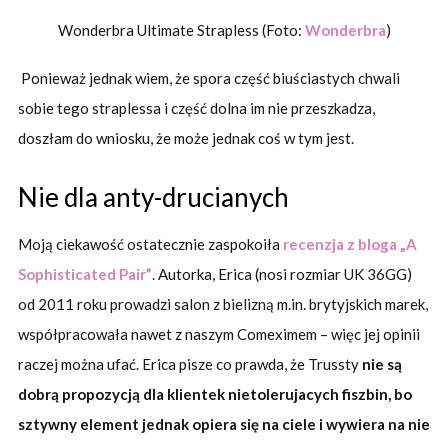
Wonderbra Ultimate Strapless (Foto:
Wonderbra
)
Ponieważ jednak wiem, że spora część biuściastych chwali
sobie tego straplessa i część dolna im nie przeszkadza,
doszłam do wniosku, że może jednak coś w tym jest.
Nie dla anty-drucianych
Moją ciekawość ostatecznie zaspokoiła
recenzja z bloga „A
Sophisticated Pair”
. Autorka, Erica (nosi rozmiar UK 36GG)
od 2011 roku prowadzi salon z bielizną m.in. brytyjskich marek,
współpracowała nawet z naszym Comeximem – więc jej opinii
raczej można ufać. Erica pisze co prawda, że Trussty
nie są
dobrą propozycją dla klientek nietolerujacych fiszbin, bo
sztywny element jednak opiera się na ciele i wywiera na nie