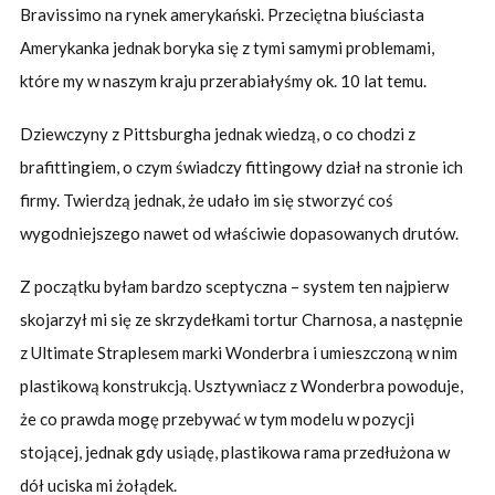
Bravissimo na rynek amerykański. Przeciętna biuściasta
Amerykanka jednak boryka się z tymi samymi problemami,
które my w naszym kraju przerabiałyśmy ok. 10 lat temu.
Dziewczyny z Pittsburgha jednak wiedzą, o co chodzi z
brafittingiem, o czym świadczy fittingowy dział na stronie ich
firmy. Twierdzą jednak, że udało im się stworzyć coś
wygodniejszego nawet od właściwie dopasowanych drutów.
Z początku byłam bardzo sceptyczna – system ten najpierw
skojarzył mi się ze skrzydełkami tortur Charnosa, a następnie
z Ultimate Straplesem marki Wonderbra i umieszczoną w nim
plastikową konstrukcją. Usztywniacz z Wonderbra powoduje,
że co prawda mogę przebywać w tym modelu w pozycji
stojącej, jednak gdy usiądę, plastikowa rama przedłużona w
dół uciska mi żołądek.