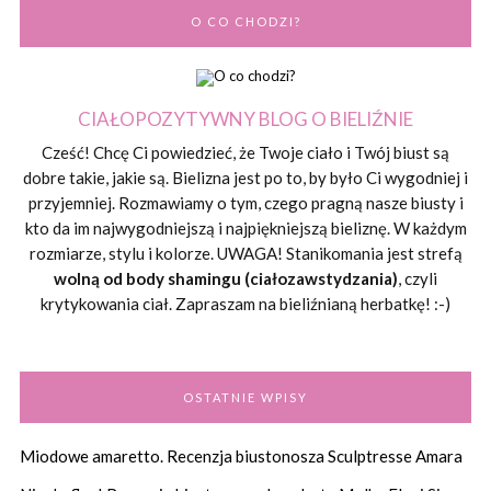
O CO CHODZI?
CIAŁOPOZYTYWNY BLOG O BIELIŹNIE
Cześć! Chcę Ci powiedzieć, że Twoje ciało i Twój biust są
dobre takie, jakie są. Bielizna jest po to, by było Ci wygodniej i
przyjemniej. Rozmawiamy o tym, czego pragną nasze biusty i
kto da im najwygodniejszą i najpiękniejszą bieliznę. W każdym
rozmiarze, stylu i kolorze. UWAGA! Stanikomania jest strefą
wolną od body shamingu (ciałozawstydzania)
, czyli
krytykowania ciał. Zapraszam na bieliźnianą herbatkę! :-)
OSTATNIE WPISY
Miodowe amaretto. Recenzja biustonosza Sculptresse Amara