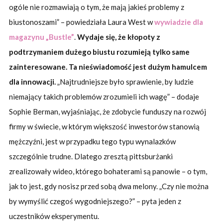
ogóle nie rozmawiają o tym, że mają jakieś problemy z
biustonoszami” – powiedziała Laura West w
wywiadzie dla
magazynu „Bustle”
.
Wydaje się, że kłopoty z
podtrzymaniem dużego biustu rozumieją tylko same
zainteresowane. Ta nieświadomość jest dużym hamulcem
dla innowacji.
„Najtrudniejsze było sprawienie, by ludzie
niemający takich problemów zrozumieli ich wagę” – dodaje
Sophie Berman, wyjaśniając, że zdobycie funduszy na rozwój
firmy w świecie, w którym większość inwestorów stanowią
mężczyźni, jest w przypadku tego typu wynalazków
szczególnie trudne. Dlatego zresztą pittsburżanki
zrealizowały wideo, którego bohaterami są panowie – o tym,
jak to jest, gdy nosisz przed sobą dwa melony. „Czy nie można
by wymyślić czegoś wygodniejszego?” – pyta jeden z
uczestników eksperymentu.