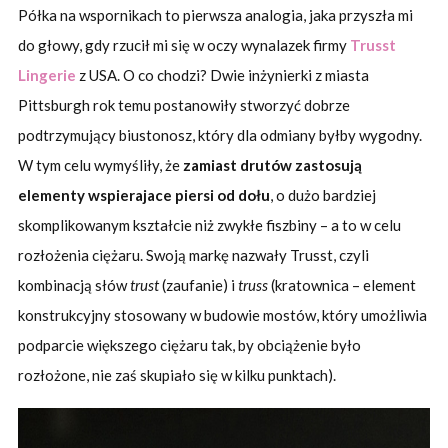
Półka na wspornikach to pierwsza analogia, jaka przyszła mi
do głowy, gdy rzucił mi się w oczy wynalazek firmy
Trusst
Lingerie
z USA. O co chodzi? Dwie inżynierki z miasta
Pittsburgh rok temu postanowiły stworzyć dobrze
podtrzymujący biustonosz, który dla odmiany byłby wygodny.
W tym celu wymyśliły, że
zamiast drutów zastosują
elementy wspierajace piersi od dołu
, o dużo bardziej
skomplikowanym kształcie niż zwykłe fiszbiny – a to w celu
rozłożenia ciężaru. Swoją markę nazwały Trusst, czyli
kombinacją słów
trust
(zaufanie) i
truss
(kratownica – element
konstrukcyjny stosowany w budowie mostów, który umożliwia
podparcie większego ciężaru tak, by obciążenie było
rozłożone, nie zaś skupiało się w kilku punktach).