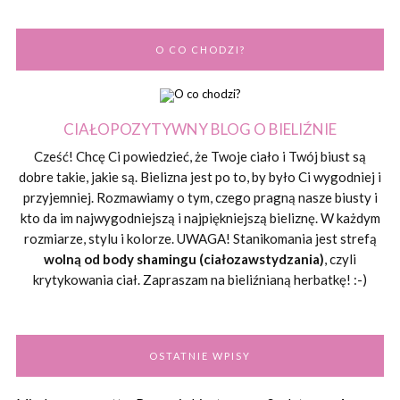
O CO CHODZI?
CIAŁOPOZYTYWNY BLOG O BIELIŹNIE
Cześć! Chcę Ci powiedzieć, że Twoje ciało i Twój biust są
dobre takie, jakie są. Bielizna jest po to, by było Ci wygodniej i
przyjemniej. Rozmawiamy o tym, czego pragną nasze biusty i
kto da im najwygodniejszą i najpiękniejszą bieliznę. W każdym
rozmiarze, stylu i kolorze. UWAGA! Stanikomania jest strefą
wolną od body shamingu (ciałozawstydzania)
, czyli
krytykowania ciał. Zapraszam na bieliźnianą herbatkę! :-)
OSTATNIE WPISY