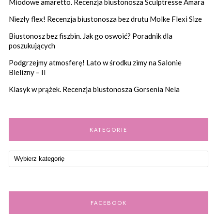
Miodowe amaretto. Recenzja biustonosza Sculptresse Amara
Niezły flex! Recenzja biustonosza bez drutu Molke Flexi Size
Biustonosz bez fiszbin. Jak go oswoić? Poradnik dla
poszukujących
Podgrzejmy atmosferę! Lato w środku zimy na Salonie
Bielizny – II
Klasyk w prążek. Recenzja biustonosza Gorsenia Nela
KATEGORIE
FACEBOOK