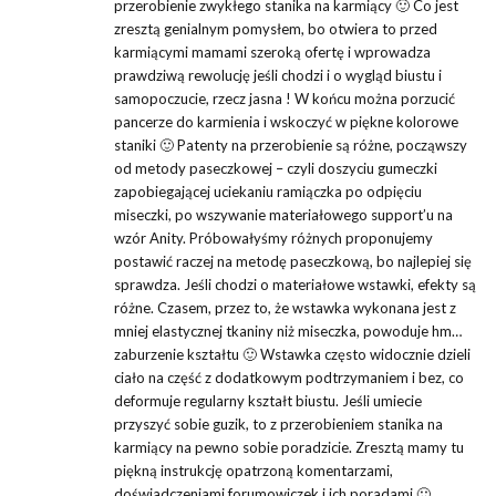
przerobienie zwykłego stanika na karmiący 🙂 Co jest
zresztą genialnym pomysłem, bo otwiera to przed
karmiącymi mamami szeroką ofertę i wprowadza
prawdziwą rewolucję jeśli chodzi i o wygląd biustu i
samopoczucie, rzecz jasna ! W końcu można porzucić
pancerze do karmienia i wskoczyć w piękne kolorowe
staniki 🙂 Patenty na przerobienie są różne, począwszy
od metody paseczkowej – czyli doszyciu gumeczki
zapobiegającej uciekaniu ramiączka po odpięciu
miseczki, po wszywanie materiałowego support’u na
wzór Anity. Próbowałyśmy różnych proponujemy
postawić raczej na metodę paseczkową, bo najlepiej się
sprawdza. Jeśli chodzi o materiałowe wstawki, efekty są
różne. Czasem, przez to, że wstawka wykonana jest z
mniej elastycznej tkaniny niż miseczka, powoduje hm…
zaburzenie kształtu 🙂 Wstawka często widocznie dzieli
ciało na część z dodatkowym podtrzymaniem i bez, co
deformuje regularny kształt biustu. Jeśli umiecie
przyszyć sobie guzik, to z przerobieniem stanika na
karmiący na pewno sobie poradzicie. Zresztą mamy tu
piękną instrukcję opatrzoną komentarzami,
doświadczeniami forumowiczek i ich poradami 🙂