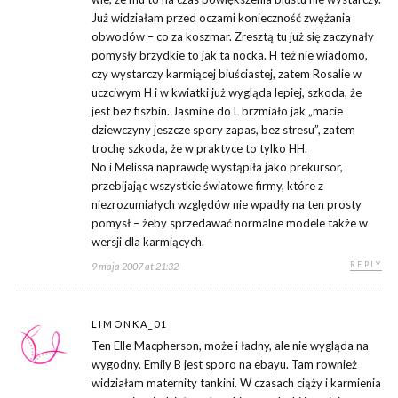
Już widziałam przed oczami konieczność zwężania
obwodów – co za koszmar. Zresztą tu już się zaczynały
pomysły brzydkie to jak ta nocka. H też nie wiadomo,
czy wystarczy karmiącej biuściastej, zatem Rosalie w
uczciwym H i w kwiatki już wygląda lepiej, szkoda, że
jest bez fiszbin. Jasmine do L brzmiało jak „macie
dziewczyny jeszcze spory zapas, bez stresu”, zatem
trochę szkoda, że w praktyce to tylko HH.
No i Melissa naprawdę wystąpiła jako prekursor,
przebijając wszystkie światowe firmy, które z
niezrozumiałych względów nie wpadły na ten prosty
pomysł – żeby sprzedawać normalne modele także w
wersji dla karmiących.
REPLY
9 maja 2007 at 21:32
LIMONKA_01
Ten Elle Macpherson, może i ładny, ale nie wygląda na
wygodny. Emily B jest sporo na ebayu. Tam rownież
widziałam maternity tankini. W czasach ciąży i karmienia