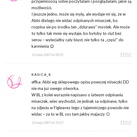
przyjemnością sobie poczytałam i pooglądałam, jakie są
możliwości.
I jeszcze jedno, może się mylę, ale wydaje mi się, że w
Abbi dlatego nie widać odpinanych miseczek, bo
rozpina sie po środku ten „dziurawy” mostek. Ale może
to tylko tak mnie się wydaje, bo byłoby to ciut bez
sensu – wyleciałby cały biust, nie tylko ta „część” do
karmienia 😉
REPLY
12 maja 2007 at 00:52
KASICA_K
effka: Abbi wg sklepowego opisu powyzej miseczki DD
nie ma juz owego otworka.
W BL z kolei wyraznie napisano o latwym odpinaniu
miseczek, wiec wychodzi, ze jednak sa odpinane, tylko
na zdjeciu w Figleaves tego z tajemniczego powodu nie
widac – za to w BL cos tam jakby majaczy 🙂
REPLY
13 maja 2007 at 23:37