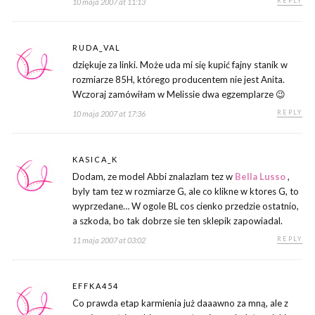
REPLY
10 maja 2007 at 11:13
RUDA_VAL
dziękuje za linki. Może uda mi się kupić fajny stanik w
rozmiarze 85H, którego producentem nie jest Anita.
Wczoraj zamówiłam w Melissie dwa egzemplarze 😉
REPLY
10 maja 2007 at 17:36
KASICA_K
Dodam, ze model Abbi znalazlam tez w
Bella Lusso
,
byly tam tez w rozmiarze G, ale co klikne w ktores G, to
wyprzedane… W ogole BL cos cienko przedzie ostatnio,
a szkoda, bo tak dobrze sie ten sklepik zapowiadal.
REPLY
11 maja 2007 at 03:02
EFFKA454
Co prawda etap karmienia już daaawno za mną, ale z