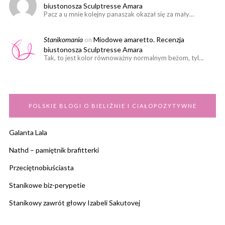
biustonosza Sculptresse Amara
Pacz a u mnie kolejny panaszak okazał się za mały…
Stanikomania
Miodowe amaretto. Recenzja
on
biustonosza Sculptresse Amara
Tak, to jest kolor równoważny normalnym beżom, tyl…
POLSKIE BLOGI O BIELIŹNIE I CIAŁOPOZYTYWNE
Galanta Lala
Nathd – pamiętnik brafitterki
Przeciętnobiuściasta
Stanikowe biz-perypetie
Stanikowy zawrót głowy Izabeli Sakutovej