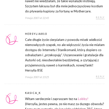
nawet nie wiedziałam, że takie wynalazki instnieją.
Szczytem luksusu był dla mnie jednoczęsciowy kostium
do pływania kupiony za fortunę w Mothercare.
REPLY
9 maja 2007 at 22:45
HERSYLIA810
Całe długie życie cierpiałam z powodu misek wielkości
niemowlęcych czapek, no ale większość życia nie miałam
dostępu do Internetu i Stanikomanii, którą dopiero co
odnalazłam i „przekopuję”. Uszanowanie i gratulacje dla
Autorki od, nieodwołalnie bezdzietnej, a czytającej z
przyjemnością nawet o karmnikach, nowej fanki!
Hersylia 85E
REPLY
9 maja 2007 at 23:25
KASICA_K
Witam serdecznie i zapraszam tez na
Lobby!
(Hersylia, jestes pewna, ze nie masz za duzego obwodu?