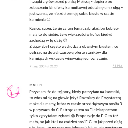
I czapki z głów przed polską Melissą – dopiero po
zobaczeniu ich oferty karmnikowej odetchnęłam z ulgą –
jest szansa, że nie zdeformuję sobie biustu w czasie
karmienia 🙂
Kasico, super, że się za ten temat zabrałaś, bo kobiety
mają to do siebie, że w większości w końcu kiedyś
zachodzą w tę ciążę 🙂
Z ciąży zbyt często wychodzą z obwisłym biustem, co
patrząc na dotychczasową ofertę staników dla
karmiących wskazuje winowajcę jednoznacznie.
REPLY
9 maja 2007 at 21:23
MAITH
Przyznam, że do tej pory, kiedy patrzyłam na karmniki,
to włos mi się na głowie jeżył. Rozmiary do E wystarczą
może dla mamy, która w czasie przedciążowym nosiła B
w porywach do C. Patrząc zatem na Elle Macpherson
tylko zgrzytałam zębami 😉 Propozycje do F-G to też
mało, bo jak ktoś na codzień nosi F-G, to już przed ciążą
wie, że mu to na czas powiększenia biustu nie wystarczy.