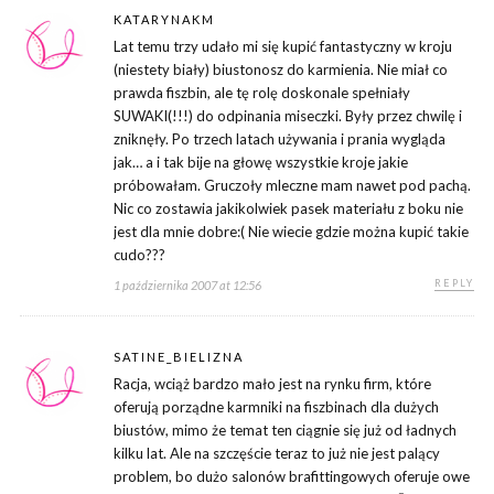
KATARYNAKM
Lat temu trzy udało mi się kupić fantastyczny w kroju
(niestety biały) biustonosz do karmienia. Nie miał co
prawda fiszbin, ale tę rolę doskonale spełniały
SUWAKI(!!!) do odpinania miseczki. Były przez chwilę i
zniknęły. Po trzech latach używania i prania wygląda
jak… a i tak bije na głowę wszystkie kroje jakie
próbowałam. Gruczoły mleczne mam nawet pod pachą.
Nic co zostawia jakikolwiek pasek materiału z boku nie
jest dla mnie dobre:( Nie wiecie gdzie można kupić takie
cudo???
REPLY
1 października 2007 at 12:56
SATINE_BIELIZNA
Racja, wciąż bardzo mało jest na rynku firm, które
oferują porządne karmniki na fiszbinach dla dużych
biustów, mimo że temat ten ciągnie się już od ładnych
kilku lat. Ale na szczęście teraz to już nie jest palący
problem, bo dużo salonów brafittingowych oferuje owe