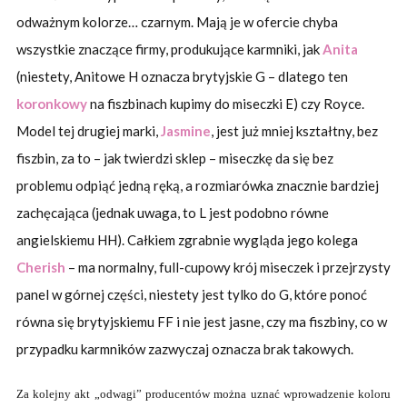
odważnym kolorze… czarnym. Mają je w ofercie chyba
wszystkie znaczące firmy, produkujące karmniki, jak
Anita
(niestety, Anitowe H oznacza brytyjskie G – dlatego ten
koronkowy
na fiszbinach kupimy do miseczki E) czy Royce.
Model tej drugiej marki,
Jasmine
, jest już mniej kształtny, bez
fiszbin, za to – jak twierdzi sklep – miseczkę da się bez
problemu odpiąć jedną ręką, a rozmiarówka znacznie bardziej
zachęcająca (jednak uwaga, to L jest podobno równe
angielskiemu HH). Całkiem zgrabnie wygląda jego kolega
Cherish
– ma normalny, full-cupowy krój miseczek i przejrzysty
panel w górnej części, niestety jest tylko do G, które ponoć
równa się brytyjskiemu FF i nie jest jasne, czy ma fiszbiny, co w
przypadku karmników zazwyczaj oznacza brak takowych.
Za kolejny akt „odwagi” producentów można uznać wprowadzenie koloru