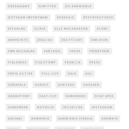
DEBENHAMS
DIMITYSO
DO KARMIENIA
DOTYKAM=WYGRYWAM
DYSKUSJE
DYSTRYBUTORZY
EFFUNIAK
ELIXIR
ELLE MACPHERSON
ELOMI
EMPREINTE
ENGLISH
EROTYCZNY
EWA BIEN
EWA MICHALAK
FANTASIE
FAUVE
FAYREFORM
FIGLEAVES
FIOLETOWY
FRANCJA
FREYA
FREYA ACTIVE
FULL-CUP
GAIA
GG+
GORSENIA
GORSET
GORTEKS
GOSSARD
GRANATOWY
HALF-CUP
HANDMADE
HIGH APEX
HOMEWEAR
HOTMILK
INCARICO8
INSTAGRAM
KALYANI
KAMPANIA
KARMIENIE PIERSIĄ
KARMNIK