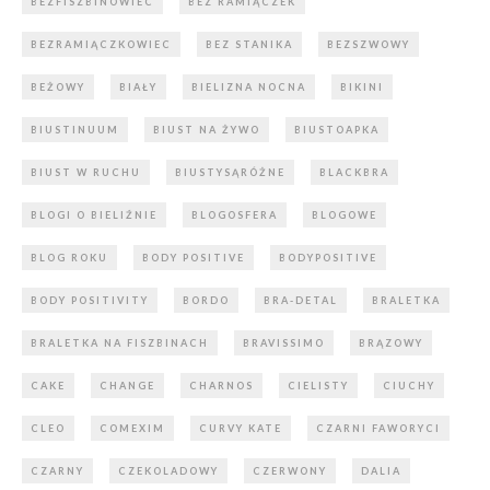
BEZFISZBINOWIEC
BEZ RAMIĄCZEK
BEZRAMIĄCZKOWIEC
BEZ STANIKA
BEZSZWOWY
BEŻOWY
BIAŁY
BIELIZNA NOCNA
BIKINI
BIUSTINUUM
BIUST NA ŻYWO
BIUSTOAPKA
BIUST W RUCHU
BIUSTYSĄRÓŻNE
BLACKBRA
BLOGI O BIELIŹNIE
BLOGOSFERA
BLOGOWE
BLOG ROKU
BODY POSITIVE
BODYPOSITIVE
BODY POSITIVITY
BORDO
BRA-DETAL
BRALETKA
BRALETKA NA FISZBINACH
BRAVISSIMO
BRĄZOWY
CAKE
CHANGE
CHARNOS
CIELISTY
CIUCHY
CLEO
COMEXIM
CURVY KATE
CZARNI FAWORYCI
CZARNY
CZEKOLADOWY
CZERWONY
DALIA