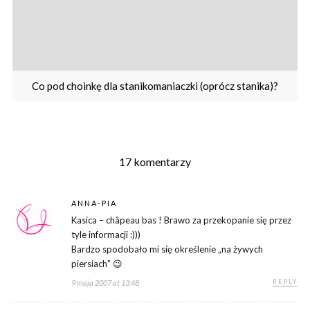
Co pod choinkę dla stanikomaniaczki (oprócz stanika)?
17 komentarzy
ANNA-PIA
Kasica – châpeau bas ! Brawo za przekopanie się przez
tyle informacji :)))
Bardzo spodobało mi się określenie „na żywych
piersiach” 😉
REPLY
9 maja 2007 at 13:48