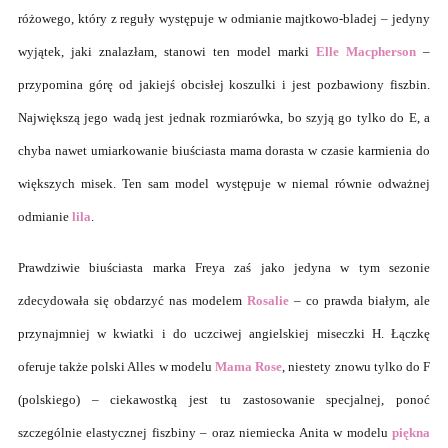
różowego, który z reguły występuje w odmianie majtkowo-bladej – jedyny
wyjątek, jaki znalazłam, stanowi ten model marki
Elle Macpherson
–
przypomina górę od jakiejś obcisłej koszulki i jest pozbawiony fiszbin.
Największą jego wadą jest jednak rozmiarówka, bo szyją go tylko do E, a
chyba nawet umiarkowanie biuściasta mama dorasta w czasie karmienia do
większych misek. Ten sam model występuje w niemal równie odważnej
odmianie
lila
.
Prawdziwie biuściasta marka Freya zaś jako jedyna w tym sezonie
zdecydowała się obdarzyć nas modelem
Rosalie
– co prawda białym, ale
przynajmniej w kwiatki i do uczciwej angielskiej miseczki H. Łączkę
oferuje także polski Alles w modelu
Mama Rose
, niestety znowu tylko do F
(polskiego)
–
ciekawostką jest tu zastosowanie specjalnej, ponoć
szczególnie elastycznej fiszbiny
–
oraz niemiecka Anita w modelu
piękna