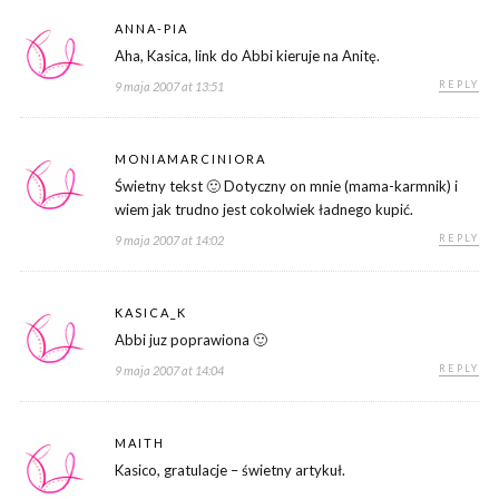
ANNA-PIA
Aha, Kasica, link do Abbi kieruje na Anitę.
REPLY
9 maja 2007 at 13:51
MONIAMARCINIORA
Świetny tekst 🙂 Dotyczny on mnie (mama-karmnik) i
wiem jak trudno jest cokolwiek ładnego kupić.
REPLY
9 maja 2007 at 14:02
KASICA_K
Abbi juz poprawiona 🙂
REPLY
9 maja 2007 at 14:04
MAITH
Kasico, gratulacje – świetny artykuł.