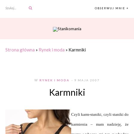
OBSERWUJ MNIE +
Strona główna
»
Rynek i moda
»
Karmniki
W
RYNEK I MODA
- 9 MAJA 2007
Karmniki
Czyli karm-staniki, czyli staniki do
karmienia – mam nadzieję, że