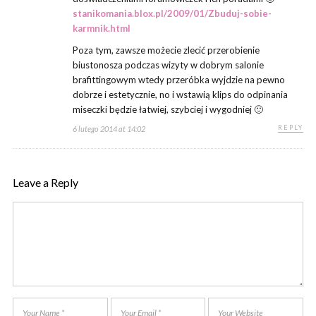
stanikomania.blox.pl/2009/01/Zbuduj-sobie-
karmnik.html
Poza tym, zawsze możecie zlecić przerobienie
biustonosza podczas wizyty w dobrym salonie
brafittingowym wtedy przeróbka wyjdzie na pewno
dobrze i estetycznie, no i wstawią klips do odpinania
miseczki będzie łatwiej, szybciej i wygodniej 🙂
REPLY
6 lutego 2014 at 14:02
Leave a Reply