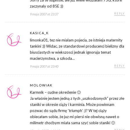
Sorry za te sugestie, ale juz wiele widzialam 75G, ktore
zaczynaly od 85E :))
REPLY
9 maja 2007 at 23:37
KASICA_K
limonka01, tez nie mialam pojecia, ze istnieja maternity
tankini :)) Widac, ze standardowi producenci bielizny dla
biusciastych w wiekszosci jednak ignoruja temat
macierzynstwa, a szkoda…
REPLY
9 maja 2007 at 23:40
MOLOWIAK
Karmnik – cudne określenie 🙂
Ja właśnie jestem jedną z tych „uszkodzonych” przez złe
staniki w okresie ciąży i karminia. Może powinnam
pozwac do sądu firmę 'triumph’ ;)? W tej ciąży
obiecałam sobie, że juz mi piersi nie obwisną nawet o
milimetr choćbym miała sama szyć sobie staniki 🙂