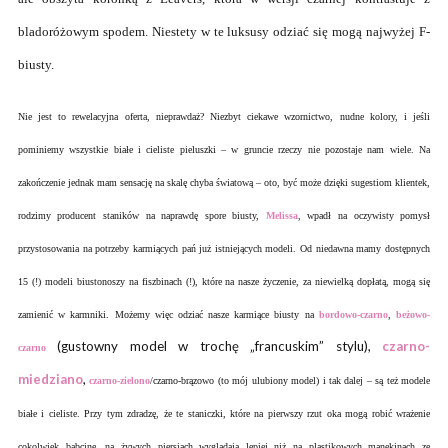
bladoróżowym spodem. Niestety w te luksusy odziać się mogą najwyżej F-
biusty.
Nie jest to rewelacyjna oferta, nieprawdaż? Niezbyt ciekawe wzornictwo, nudne kolory, i jeśli
pominiemy wszystkie białe i cieliste pieluszki – w gruncie rzeczy nie pozostaje nam wiele. Na
zakończenie jednak mam sensację na skalę chyba światową – oto, być może dzięki sugestiom klientek,
rodzimy producent staników na naprawdę spore biusty,
Melissa
, wpadł na oczywisty pomysł
przystosowania na potrzeby karmiących pań już istniejących modeli. Od niedawna mamy dostępnych
15 (!) modeli biustonoszy na fiszbinach (!), które na nasze życzenie, za niewielką dopłatą, mogą się
zamienić w karmniki. Możemy więc odziać nasze karmiące biusty na
bordowo-czarno
,
beżowo-
(gustowny model w trochę „francuskim” stylu),
czarno-
czarno
miedziano
,
czarno-zielono
/czarno-brązowo (to mój ulubiony model) i tak dalej – są też modele
białe i cieliste. Przy tym zdradzę, że te staniczki, które na pierwszy rzut oka mogą robić wrażenie
cokolwiek babcine, na żywych piersiach wyglądają lepiej niż na plastikowych manekinach ze