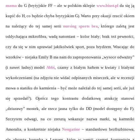
mama
do G (brytyjskie FF – ale w polskim sklepie
www.biust.pl
da się ją
kupić do H, co będzie chyba brytyjskim G). Warto przy okazji rzucić okiem
na należący do tej samej serii
nursing sports bra
, którego zaletą jest
oddychająca mikrofibra, wadą natomiast – kolor biały; brak też pewności,
czy da się w nim uprawiać jakikolwiek sport, poza brydżem. Wracając do
wzorków – niejaka Emily B ma nam do zaproponowania „wysoce odważny”
(i nawet ładny) model
Abbi
, czarny z białym haftem w kwiaty i białymi
wykończeniami (na zdjęciu nie widać odpinanych miseczek, ale w recenzji
mowa o staniku do karmienia – być może należał do tej samej serii, ale już
się sprzedał?). Oprócz tego kontrastu dodatkową atrakcję stanowi
„dziurawy” mostek, ale rzecz jasna tylko do DD (model dostępny do F).
Szczytem odwagi, na co zresztą wskazuje nazwa marki, są karmniki
Amoralia, a konkretnie niejaka
Nougatine
– standardowo bezfiszbinowa,
ale obszyta koronką z Leavers, która w wersji czarnej kontrastuje z