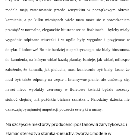
modele mają zastosowanie przede wszystkim w początkowym okresie
karmienia, a po kilku miesiącach wiele mam może się z powodzeniem
przesiąść w normalne, eleganckie biustonosze na fiszbinach – byleby miały
wygodnie odpinane miseczki i w ogóle były wygodne i przyjemne w
dotyku. I kolorowe! Bo nic bardziej niepraktycznego, niż biały biustonosz
do karmienia, na którym widać każdą plamkę. Istnieje, jak widać, milczące
założenie, że karmnik, jak pielucha, musi koniecznie być biały. Jasne, że
musi być także odporny na częste i intensywne pranie, ale umówmy się,
nawet nieco wyblakły czerwony w fioletowe kwiatki będzie noszony
stokroć chętniej niż pożółkła biaława szmatka… Narodziny dziecka nie
oznaczają bynajmniej amputacji poczucia estetyki u mamy.
Na szczęście niektórzy producenci postanowili zaryzykować i
złamać stereotyp stanika-pieluchy, tworząc modele w