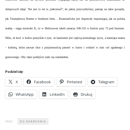
sklepowych zdjęć. Nie jest to też ta „babciność”, do jakiej przywykłyśmy, patrząc na takie gwiazdy,
jak Triumphowa Doreen w brudnym beżu… Rozmiarówka jest doprawdy imponująca, jak na polską
markę – sięga miseczki K, co w Melissowej tabeli oznacza 108-110 w biuście przy 75 pod biustem.
Miło, że ktoś w końcu pomyślał o tym, że karmienie jest częścią normalnego życia, a karmiąca mama
– kobietą, która zawsze chce z przyjemnością patrzeć w lustro i widzieć w nim coś zgrabnego i
gustownego. Oby takie podejście stało się standardem.
Podziel się:
X
Facebook
Pinterest
Telegram
WhatsApp
LinkedIn
Drukuj
TAGI:
DO KARMIENIA