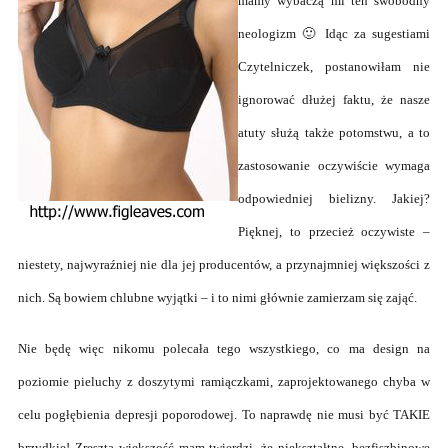
mamy wybaczą mi ten swobodny
neologizm 🙂
Idąc za sugestiami
Czytelniczek, postanowiłam nie
ignorować dłużej faktu, że nasze
atuty służą także potomstwu, a to
zastosowanie oczywiście wymaga
odpowiedniej bielizny. Jakiej?
Pięknej, to przecież oczywiste –
niestety, najwyraźniej nie dla jej producentów, a przynajmniej większości z
nich. Są bowiem chlubne wyjątki – i to nimi głównie zamierzam się zająć.
Nie będę więc nikomu polecała tego wszystkiego, co ma design na
poziomie pieluchy z doszytymi ramiączkami, zaprojektowanego chyba w
celu pogłębienia depresji poporodowej. To naprawdę nie musi być TAKIE
brzydkie! Zresztą większość mam twierdzi, że niekształtne, bezfiszbinowe