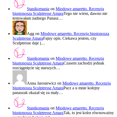
Stanikomania
on
Miodowe amaretto. Recenzja
biustonosza Sculptresse Amara
Tego nie wiem, dawno nie
testowałam żadnego Panasz…
Agg
on
Miodowe amaretto. Recenzja biustonosza
Sculptresse Amara
Fajny opis. Ciekawa jestem, czy
Sculptresse daje j…
Stanikomania
on
Miodowe amaretto. Recenzja
biustonosza Sculptresse Amara
Czasem zachodzi jednak
rozciągnięcie się starszych…
Anna Jarosiewicz
on
Miodowe amaretto. Recenzja
biustonosza Sculptresse Amara
Pacz a u mnie kolejny
panaszak okazał się za mały…
Stanikomania
on
Miodowe amaretto. Recenzja
biustonosza Sculptresse Amara
Tak, to jest kolor równoważny