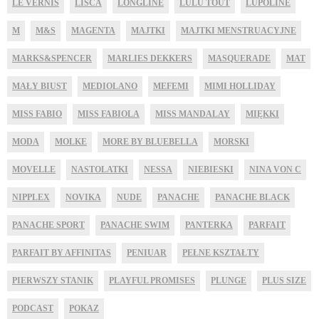
LE VERNIS
LISCA
LONGLINE
LULU TOUT
LUPOLINE
M
M&S
MAGENTA
MAJTKI
MAJTKI MENSTRUACYJNE
MARKS&SPENCER
MARLIES DEKKERS
MASQUERADE
MAT
MAŁY BIUST
MEDIOLANO
MEFEMI
MIMI HOLLIDAY
MISS FABIO
MISS FABIOLA
MISS MANDALAY
MIĘKKI
MODA
MOLKE
MORE BY BLUEBELLA
MORSKI
MOVELLE
NASTOLATKI
NESSA
NIEBIESKI
NINA VON C
NIPPLEX
NOVIKA
NUDE
PANACHE
PANACHE BLACK
PANACHE SPORT
PANACHE SWIM
PANTERKA
PARFAIT
PARFAIT BY AFFINITAS
PENIUAR
PEŁNE KSZTAŁTY
PIERWSZY STANIK
PLAYFUL PROMISES
PLUNGE
PLUS SIZE
PODCAST
POKAZ