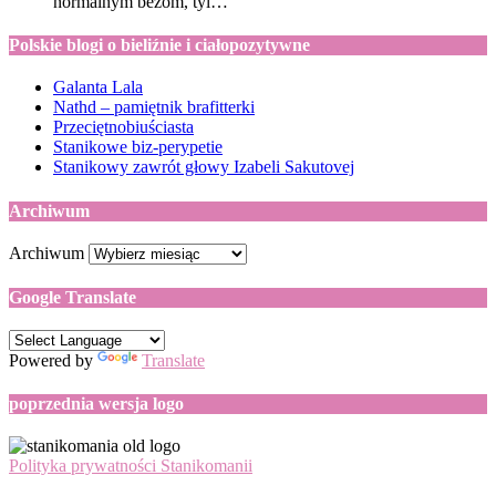
normalnym beżom, tyl…
Polskie blogi o bieliźnie i ciałopozytywne
Galanta Lala
Nathd – pamiętnik brafitterki
Przeciętnobiuściasta
Stanikowe biz-perypetie
Stanikowy zawrót głowy Izabeli Sakutovej
Archiwum
Archiwum
Google Translate
Powered by
Translate
poprzednia wersja logo
Polityka prywatności Stanikomanii