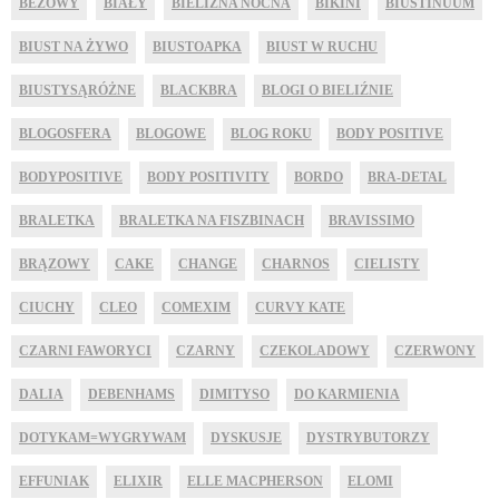
BEŻOWY
BIAŁY
BIELIZNA NOCNA
BIKINI
BIUSTINUUM
BIUST NA ŻYWO
BIUSTOAPKA
BIUST W RUCHU
BIUSTYSĄRÓŻNE
BLACKBRA
BLOGI O BIELIŹNIE
BLOGOSFERA
BLOGOWE
BLOG ROKU
BODY POSITIVE
BODYPOSITIVE
BODY POSITIVITY
BORDO
BRA-DETAL
BRALETKA
BRALETKA NA FISZBINACH
BRAVISSIMO
BRĄZOWY
CAKE
CHANGE
CHARNOS
CIELISTY
CIUCHY
CLEO
COMEXIM
CURVY KATE
CZARNI FAWORYCI
CZARNY
CZEKOLADOWY
CZERWONY
DALIA
DEBENHAMS
DIMITYSO
DO KARMIENIA
DOTYKAM=WYGRYWAM
DYSKUSJE
DYSTRYBUTORZY
EFFUNIAK
ELIXIR
ELLE MACPHERSON
ELOMI