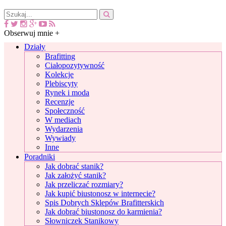
Obserwuj mnie +
Działy
Brafitting
Ciałopozytywność
Kolekcje
Plebiscyty
Rynek i moda
Recenzje
Społeczność
W mediach
Wydarzenia
Wywiady
Inne
Poradniki
Jak dobrać stanik?
Jak założyć stanik?
Jak przeliczać rozmiary?
Jak kupić biustonosz w internecie?
Spis Dobrych Sklepów Brafitterskich
Jak dobrać biustonosz do karmienia?
Słowniczek Stanikowy