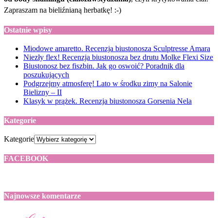
Zapraszam na bieliźnianą herbatkę! :-)
Ostatnie wpisy
Miodowe amaretto. Recenzja biustonosza Sculptresse Amara
Niezły flex! Recenzja biustonosza bez drutu Molke Flexi Size
Biustonosz bez fiszbin. Jak go oswoić? Poradnik dla
poszukujących
Podgrzejmy atmosferę! Lato w środku zimy na Salonie
Bielizny – II
Klasyk w prążek. Recenzja biustonosza Gorsenia Nela
Kategorie
Kategorie
FACEBOOK
Najnowsze komentarze