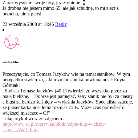
Zaraz wysyłam swoje foty, już zrobione 🙂
Ja drobna nie jestem mimo 65, ale jak schudnę, to mi zleci z
brzucha, nie z piersi
23 września 2008 at 18:46
Reply
wodna.lilia
Przeczytajcie, co Tomasz Jacyków wie na temat staników. W tym
przypadku stwierdza, jaki rozmiar stanika powinna nosić Edyta
Górniak:
„Stylista Tomasz Jacyków (40 l.) twierdzi, że wszystko przez za
małą bieliznę. – Dobrze jest pamiętać, żeby stanik nie był za ciasny,
a biust za bardzo ściśnięty – wyjaśnia Jacyków. Specjalista szacuje,
że piosenkarka nosi teraz rozmiar 75 B. Może czas pomyśleć o
większej miseczce – C!”
Tutaj artykuł wraz ze zdjęciem :
http://www.se.pl/rozrywka/plotki/edyta-kup-wiekszy-
stanik_72419.html