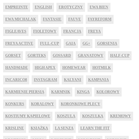
EMPREINTE
ENGLISH
EROTYCZNY
EWA BIEN
EWA MICHALAK
FANTASIE
FAUVE
FAYREFORM
FIGLEAVES
FIOLETOWY
FRANCJA
FREYA
FREYA ACTIVE
FULL-CUP
GAIA
GG+
GORSENIA
GORSET
GORTEKS
GOSSARD
GRANATOWY
HALF-CUP
HANDMADE
HIGH APEX
HOMEWEAR
HOTMILK
INCARICO8
INSTAGRAM
KALYANI
KAMPANIA
KARMIENIE PIERSIĄ
KARMNIK
KINGA
KOLOROWY
KONKURS
KORALOWY
KORONKOWE PLECY
KOSTIUMY KĄPIELOWE
KOSZULA
KOSZULKA
KREMOWY
KRISLINE
KSIĄŻKA
LA SENZA
LEARN THE FIT