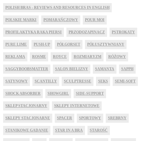
POLISH BRAS - REVIEWS AND RESOURCES IN ENGLISH
POLSKIE MARKI
POMARAŃCZOWY
POUR MOI
PROFILAKTYKA RAKA PIERSI
PRZODOZAPINACZ
PSTROKATY
PURE LIME
PUSH-UP
PÓŁGORSET
PÓŁUSZTYWNIANY
REKLAMA
ROSME
ROYCE
ROZMIARYZM
RÓŻOWY
SAGGYBOOBSMATTER
SALON BIELIZNY
SAMANTA
SAPPH
SATYNOWY
SCANTILLY
SCULPTRESSE
SEKS
SEMI-SOFT
SHOCK ABSORBER
SHOWGIRL
SIDE-SUPPORT
SKLEP STACJONARNY
SKLEPY INTERNETOWE
SKLEPY STACJONARNE
SPACER
SPORTOWY
SREBRNY
STANIKOWE GADANIE
STAR IN A BRA
STAROŚĆ