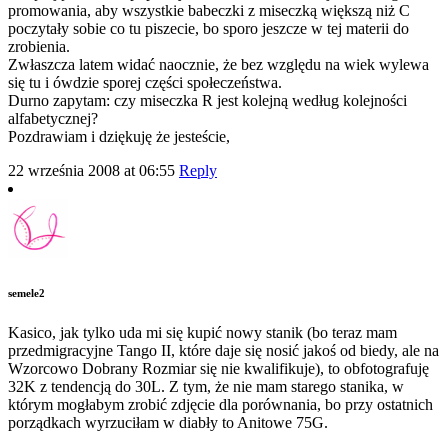
promowania, aby wszystkie babeczki z miseczką większą niż C
poczytały sobie co tu piszecie, bo sporo jeszcze w tej materii do
zrobienia.
Zwłaszcza latem widać naocznie, że bez względu na wiek wylewa
się tu i ówdzie sporej części społeczeństwa.
Durno zapytam: czy miseczka R jest kolejną według kolejności
alfabetycznej?
Pozdrawiam i dziękuję że jesteście,
22 września 2008 at 06:55
Reply
semele2
Kasico, jak tylko uda mi się kupić nowy stanik (bo teraz mam
przedmigracyjne Tango II, które daje się nosić jakoś od biedy, ale na
Wzorcowo Dobrany Rozmiar się nie kwalifikuje), to obfotografuję
32K z tendencją do 30L. Z tym, że nie mam starego stanika, w
którym mogłabym zrobić zdjęcie dla porównania, bo przy ostatnich
porządkach wyrzuciłam w diabły to Anitowe 75G.