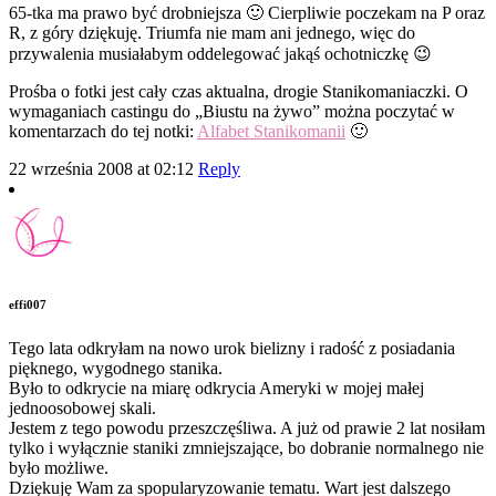
65-tka ma prawo być drobniejsza 🙂 Cierpliwie poczekam na P oraz
R, z góry dziękuję. Triumfa nie mam ani jednego, więc do
przywalenia musiałabym oddelegować jakąś ochotniczkę 😉
Prośba o fotki jest cały czas aktualna, drogie Stanikomaniaczki. O
wymaganiach castingu do „Biustu na żywo” można poczytać w
komentarzach do tej notki:
Alfabet Stanikomanii
🙂
22 września 2008 at 02:12
Reply
effi007
Tego lata odkryłam na nowo urok bielizny i radość z posiadania
pięknego, wygodnego stanika.
Było to odkrycie na miarę odkrycia Ameryki w mojej małej
jednoosobowej skali.
Jestem z tego powodu przeszczęśliwa. A już od prawie 2 lat nosiłam
tylko i wyłącznie staniki zmniejszające, bo dobranie normalnego nie
było możliwe.
Dziękuję Wam za spopularyzowanie tematu. Wart jest dalszego