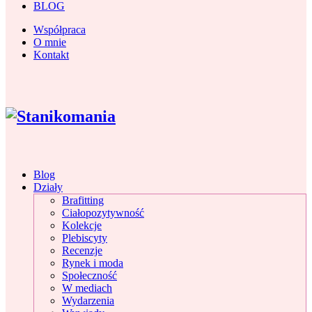
BLOG
Współpraca
O mnie
Kontakt
Blog
Działy
Brafitting
Ciałopozytywność
Kolekcje
Plebiscyty
Recenzje
Rynek i moda
Społeczność
W mediach
Wydarzenia