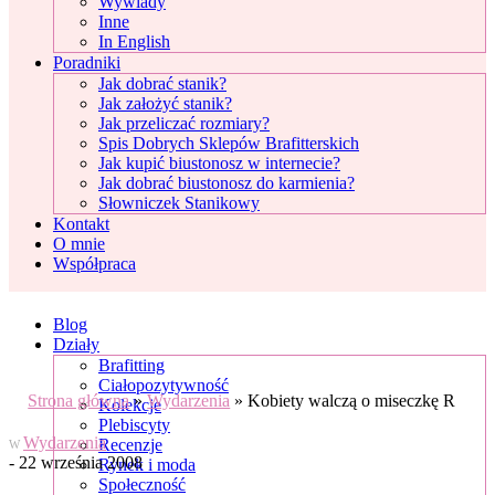
Wywiady
Inne
In English
Poradniki
Jak dobrać stanik?
Jak założyć stanik?
Jak przeliczać rozmiary?
Spis Dobrych Sklepów Brafitterskich
Jak kupić biustonosz w internecie?
Jak dobrać biustonosz do karmienia?
Słowniczek Stanikowy
Kontakt
O mnie
Współpraca
Blog
Działy
Brafitting
Ciałopozytywność
Strona główna
»
Wydarzenia
»
Kobiety walczą o miseczkę R
Kolekcje
Plebiscyty
Wydarzenia
Recenzje
W
- 22 września 2008
Rynek i moda
Społeczność