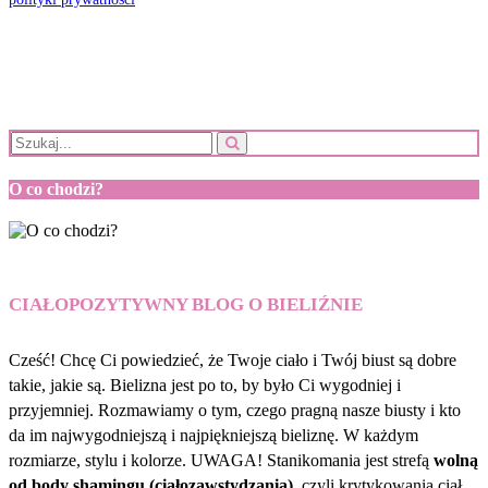
O co chodzi?
CIAŁOPOZYTYWNY BLOG O BIELIŹNIE
Cześć! Chcę Ci powiedzieć, że Twoje ciało i Twój biust są dobre
takie, jakie są. Bielizna jest po to, by było Ci wygodniej i
przyjemniej. Rozmawiamy o tym, czego pragną nasze biusty i kto
da im najwygodniejszą i najpiękniejszą bieliznę. W każdym
rozmiarze, stylu i kolorze. UWAGA! Stanikomania jest strefą
wolną
od body shamingu (ciałozawstydzania)
, czyli krytykowania ciał.