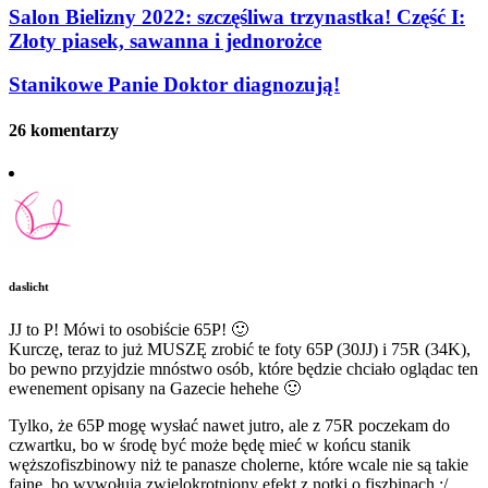
Salon Bielizny 2022: szczęśliwa trzynastka! Część I:
Złoty piasek, sawanna i jednorożce
Stanikowe Panie Doktor diagnozują!
26 komentarzy
daslicht
JJ to P! Mówi to osobiście 65P! 🙂
Kurczę, teraz to już MUSZĘ zrobić te foty 65P (30JJ) i 75R (34K),
bo pewno przyjdzie mnóstwo osób, które będzie chciało oglądac ten
ewenement opisany na Gazecie hehehe 🙂
Tylko, że 65P mogę wysłać nawet jutro, ale z 75R poczekam do
czwartku, bo w środę być może będę mieć w końcu stanik
węższofiszbinowy niż te panasze cholerne, które wcale nie są takie
fajne, bo wywołują zwielokrotniony efekt z notki o fiszbinach :/