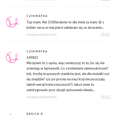
CZIKIRATKA
Typ mam. Ale 1500znaków to dla mnie za mało 😛 z
bólem serca w mej piersi zabieram się za skracanie…
REPLY
19 sierpnia 2012 at 19:21
CZIKIRATKA
1498:D
Wycięłam to z opisu, więc umieszczę to tu, bo się nie
orientuję w tej kwestii. Co z kobietami ciemnoskórymi?
(ok, trochę brązowych staników jest, ale dla mulatki coś
się znajdzie? czy po prostu na nasz kraj nie puszczają
takich wersji kolorystycznych?) Jakoś mnie to
zaintrygowało przy okazji opisywania ideału…
REPLY
19 sierpnia 2012 at 20:51
KASICA_K