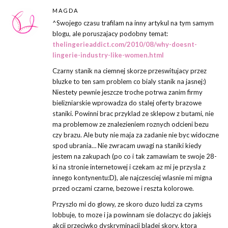
MAGDA
^Swojego czasu trafilam na inny artykul na tym samym
blogu, ale poruszajacy podobny temat:
thelingerieaddict.com/2010/08/why-doesnt-
lingerie-industry-like-women.html
Czarny stanik na ciemnej skorze przeswitujacy przez
bluzke to ten sam problem co bialy stanik na jasnej:)
Niestety pewnie jeszcze troche potrwa zanim firmy
bielizniarskie wprowadza do stalej oferty brazowe
staniki. Powinni brac przyklad ze sklepow z butami, nie
ma problemow ze znalezieniem roznych odcieni bezu
czy brazu. Ale buty nie maja za zadanie nie byc widoczne
spod ubrania… Nie zwracam uwagi na staniki kiedy
jestem na zakupach (po co i tak zamawiam te swoje 28-
ki na stronie internetowej i czekam az mi je przysla z
innego kontynentu:D), ale najczesciej wlasnie mi migna
przed oczami czarne, bezowe i reszta kolorowe.
Przyszlo mi do glowy, ze skoro duzo ludzi za czyms
lobbuje, to moze i ja powinnam sie dolaczyc do jakiejs
akcji przeciwko dyskryminacji bladej skory, ktora