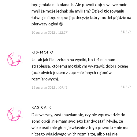
będę miała na kolanach. Ale powoli dojrzewa we mnie
myśl że może jednak się myliłam? Dzięki głosowaniu
łatwiej mi będzie podjąć decyzję który model pójdzie na
pierwszy ogień 🙂
REPLY
10 sierpnia 2012 at 22:27
KIS-MOHO
Ja tak jak Ela czekam na wyniki, bo też nie mam
straplessa, któremu mogłabym wystawić dobrą ocenę
(aczkolwiek jestem z zupełnie innych rejonów
rozmiarowych).
REPLY
13 sierpnia 2012 at 09:43
KASICA_K
Dziewczyny, zastanawiam się, czy nie wprowadzić do
sond opcji „nie mam swojego kandydata”. Myślę, że
wiele osób nie głosuje właśnie z tego powodu – nie ma
niczego właściwego w ich rozmiarze, albo też nie