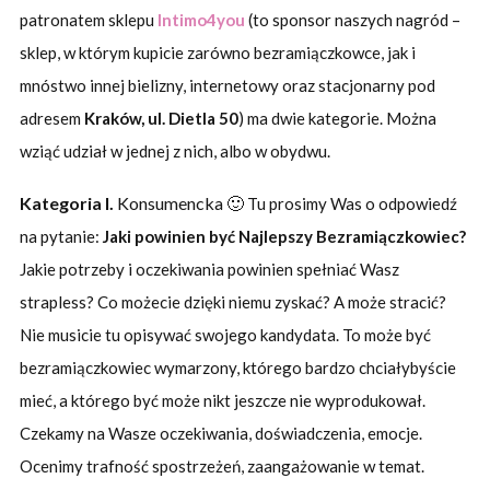
patronatem sklepu
Intimo4you
(to sponsor naszych nagród –
sklep, w którym kupicie zarówno bezramiączkowce, jak i
mnóstwo innej bielizny, internetowy oraz stacjonarny pod
adresem
Kraków, ul. Dietla 50
) ma dwie kategorie. Można
wziąć udział w jednej z nich, albo w obydwu.
Kategoria I.
Konsumencka 🙂
Tu prosimy Was o odpowiedź
na pytanie:
Jaki powinien być Najlepszy Bezramiączkowiec?
Jakie potrzeby i oczekiwania powinien spełniać Wasz
strapless? Co możecie dzięki niemu zyskać? A może stracić?
Nie musicie tu opisywać swojego kandydata. To może być
bezramiączkowiec wymarzony, którego bardzo chciałybyście
mieć, a którego być może nikt jeszcze nie wyprodukował.
Czekamy na Wasze oczekiwania, doświadczenia, emocje.
Ocenimy trafność spostrzeżeń, zaangażowanie w temat.