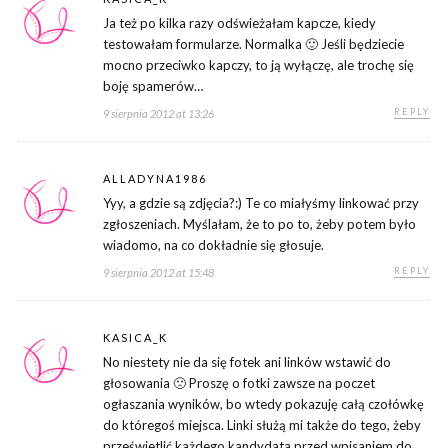
Ja też po kilka razy odświeżałam kapcze, kiedy
testowałam formularze. Normalka 🙂 Jeśli będziecie
mocno przeciwko kapczy, to ją wyłączę, ale trochę się
boję spamerów…
REPLY
9 sierpnia 2012 at 13:26
ALLADYNA1986
Yyy, a gdzie są zdjęcia?:) Te co miałyśmy linkować przy
zgłoszeniach. Myślałam, że to po to, żeby potem było
wiadomo, na co dokładnie się głosuje.
REPLY
9 sierpnia 2012 at 15:48
KASICA_K
No niestety nie da się fotek ani linków wstawić do
głosowania 🙁 Proszę o fotki zawsze na poczet
ogłaszania wyników, bo wtedy pokazuję całą czołówkę
do któregoś miejsca. Linki służą mi także do tego, żeby
prześwietlić każdego kandydata przed wpisaniem do