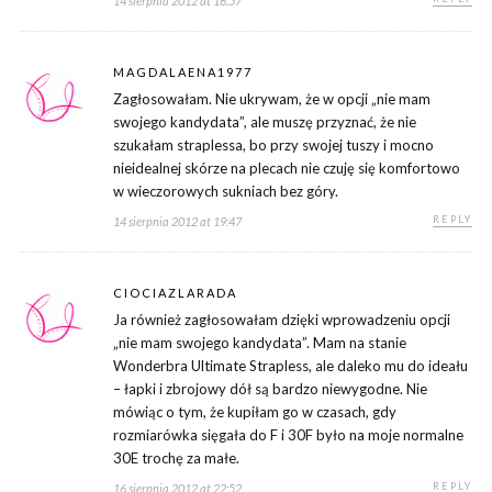
14 sierpnia 2012 at 16:57
MAGDALAENA1977
Zagłosowałam. Nie ukrywam, że w opcji „nie mam
swojego kandydata”, ale muszę przyznać, że nie
szukałam straplessa, bo przy swojej tuszy i mocno
nieidealnej skórze na plecach nie czuję się komfortowo
w wieczorowych sukniach bez góry.
REPLY
14 sierpnia 2012 at 19:47
CIOCIAZLARADA
Ja również zagłosowałam dzięki wprowadzeniu opcji
„nie mam swojego kandydata”. Mam na stanie
Wonderbra Ultimate Strapless, ale daleko mu do ideału
– łapki i zbrojowy dół są bardzo niewygodne. Nie
mówiąc o tym, że kupiłam go w czasach, gdy
rozmiarówka sięgała do F i 30F było na moje normalne
30E trochę za małe.
REPLY
16 sierpnia 2012 at 22:52