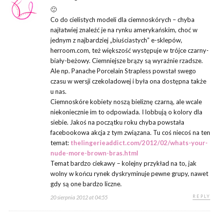
🙂
Co do cielistych modeli dla ciemnoskórych – chyba
najłatwiej znaleźć je na rynku amerykańskim, choć w
jednym z najbardziej „biuściastych” e-sklepów,
herroom.com, też większość występuje w trójce czarny-
biały-beżowy. Ciemniejsze brązy są wyraźnie rzadsze.
Ale np. Panache Porcelain Strapless powstał swego
czasu w wersji czekoladowej i była ona dostępna także
u nas.
Ciemnoskóre kobiety noszą bieliznę czarną, ale wcale
niekoniecznie im to odpowiada. I lobbują o kolory dla
siebie. Jakoś na początku roku chyba powstała
facebookowa akcja z tym związana. Tu coś niecoś na ten
temat:
thelingerieaddict.com/2012/02/whats-your-
nude-more-brown-bras.html
Temat bardzo ciekawy – kolejny przykład na to, jak
wolny w końcu rynek dyskryminuje pewne grupy, nawet
gdy są one bardzo liczne.
REPLY
20 sierpnia 2012 at 04:55