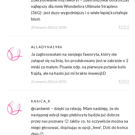
Zdecydowanie moj faworyt – zdetronizowal dotychczas
najlepszy dla mnie Wonderbra Ultimate Strapless
(36G)- jest duzo wygodniejszy i o wiele lepiej ksztaltuje
biust.
REPLY
20 sierpnia 2012 at 20:50
ALLADYNA1986
Ja zagłosowałam na swojego faworyta, który nie
załapał się na listę, bo produkowany jest w zakresie o 2
miski za małym. Pisanie odp. na pierwsze pytanie było
frajdą, ale na hasło już mi brakło inwencji:D
REPLY
21 sierpnia 2012 at 09:55
KASICA_K
@cantemir – dzięki za relację. Mam nadzieję, że do
następnej edycji tego plebiscytu będzie już dobrze
przez nas poznany 🙂 Jakby co, to oczywiście można na
niego głosować, dopisując w opcji „Inne”. Dziś do końca
dnia 🙂