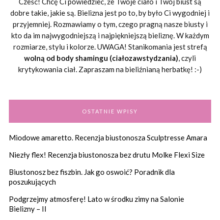
Cześć! Chcę Ci powiedzieć, że Twoje ciało i Twój biust są
dobre takie, jakie są. Bielizna jest po to, by było Ci wygodniej i
przyjemniej. Rozmawiamy o tym, czego pragną nasze biusty i
kto da im najwygodniejszą i najpiękniejszą bieliznę. W każdym
rozmiarze, stylu i kolorze. UWAGA! Stanikomania jest strefą
wolną od body shamingu (ciałozawstydzania)
, czyli
krytykowania ciał. Zapraszam na bieliźnianą herbatkę! :-)
OSTATNIE WPISY
Miodowe amaretto. Recenzja biustonosza Sculptresse Amara
Niezły flex! Recenzja biustonosza bez drutu Molke Flexi Size
Biustonosz bez fiszbin. Jak go oswoić? Poradnik dla
poszukujących
Podgrzejmy atmosferę! Lato w środku zimy na Salonie
Bielizny – II