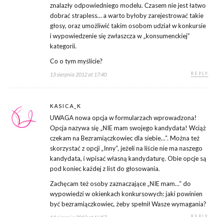
znalazły odpowiedniego modelu. Czasem nie jest łatwo
dobrać strapless… a warto byłoby zarejestrować takie
głosy, oraz umożliwić takim osobom udział w konkursie
i wypowiedzenie się zwłaszcza w „konsumenckiej”
kategorii.
Co o tym myślicie?
REPLY
13 sierpnia 2012 at 17:40
KASICA_K
UWAGA nowa opcja w formularzach wprowadzona!
Opcja nazywa się „NIE mam swojego kandydata! Wciąż
czekam na Bezramiączkowiec dla siebie…”. Można też
skorzystać z opcji „Inny”, jeżeli na liście nie ma naszego
kandydata, i wpisać własną kandydaturę. Obie opcje są
pod koniec każdej z list do głosowania.
Zachęcam też osoby zaznaczające „NIE mam…” do
wypowiedzi w okienkach konkursowych: jaki powinien
być bezramiączkowiec, żeby spełnił Wasze wymagania?
REPLY