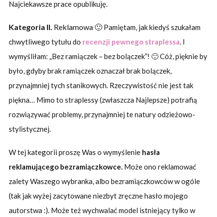
Najciekawsze prace opublikuję.
Kategoria II.
Reklamowa 🙂
Pamiętam, jak kiedyś szukałam
chwytliwego tytułu do
recenzji pewnego straplessa
. I
wymyśliłam: „Bez ramiączek – bez bolączek”! 🙂 Cóż, pięknie by
było, gdyby brak ramiączek oznaczał brak bolączek,
przynajmniej tych stanikowych. Rzeczywistość nie jest tak
piękna… Mimo to straplessy (zwłaszcza Najlepsze) potrafią
rozwiązywać problemy, przynajmniej te natury odzieżowo-
stylistycznej.
W tej kategorii proszę Was o wymyślenie
hasła
reklamującego bezramiączkowce.
Może ono reklamować
zalety Waszego wybranka, albo bezramiączkowców w ogóle
(tak jak wyżej zacytowane niezbyt zręczne hasło mojego
autorstwa :). Może też wychwalać model istniejący tylko w