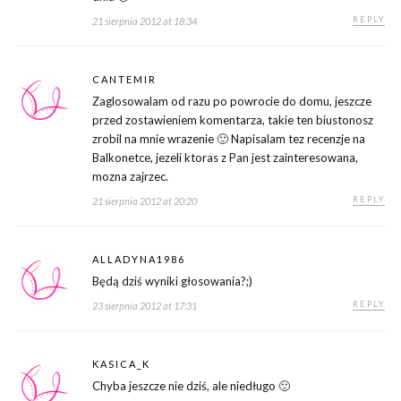
REPLY
21 sierpnia 2012 at 18:34
CANTEMIR
Zaglosowalam od razu po powrocie do domu, jeszcze
przed zostawieniem komentarza, takie ten biustonosz
zrobil na mnie wrazenie 🙂 Napisalam tez recenzje na
Balkonetce, jezeli ktoras z Pan jest zainteresowana,
mozna zajrzec.
REPLY
21 sierpnia 2012 at 20:20
ALLADYNA1986
Będą dziś wyniki głosowania?;)
REPLY
23 sierpnia 2012 at 17:31
KASICA_K
Chyba jeszcze nie dziś, ale niedługo 🙂