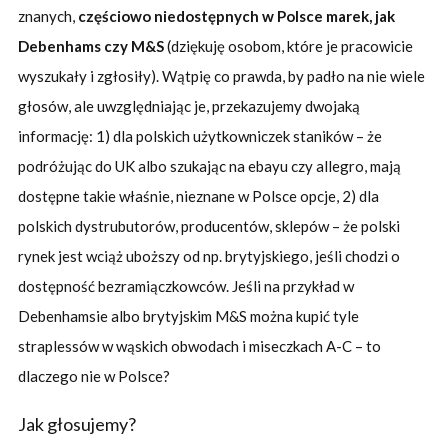
znanych,
częściowo niedostępnych w Polsce marek, jak
Debenhams czy M&S
(dziękuję osobom, które je pracowicie
wyszukały i zgłosiły). Wątpię co prawda, by padło na nie wiele
głosów, ale uwzględniając je, przekazujemy dwojaką
informację: 1) dla polskich użytkowniczek staników – że
podróżując do UK albo szukając na ebayu czy allegro, mają
dostępne takie właśnie, nieznane w Polsce opcje, 2) dla
polskich dystrubutorów, producentów, sklepów – że polski
rynek jest wciąż uboższy od np. brytyjskiego, jeśli chodzi o
dostępność bezramiączkowców. Jeśli na przykład w
Debenhamsie albo brytyjskim M&S można kupić tyle
straplessów w wąskich obwodach i miseczkach A-C – to
dlaczego nie w Polsce?
Jak głosujemy?