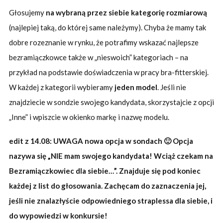
Głosujemy
na wybraną przez siebie kategorię rozmiarową
(najlepiej taką, do której same należymy). Chyba że mamy tak
dobre rozeznanie w rynku, że potrafimy wskazać najlepsze
bezramiączkowce także w „nieswoich” kategoriach – na
przykład na podstawie doświadczenia w pracy bra-fitterskiej.
W każdej z kategorii wybieramy
jeden model
. Jeśli nie
znajdziecie w sondzie swojego kandydata, skorzystajcie z opcji
„Inne” i wpiszcie w okienko markę i nazwę modelu.
edit z 14.08: UWAGA nowa opcja w sondach 🙂 Opcja
nazywa się „NIE mam swojego kandydata! Wciąż czekam na
Bezramiączkowiec dla siebie…”. Znajduje się pod koniec
każdej z list do głosowania. Zachęcam do zaznaczenia jej,
jeśli nie znalazłyście odpowiedniego straplessa dla siebie, i
do wypowiedzi w konkursie!