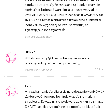
sondy, bo zdarza się, że zgłaszane są kandydatury nie
spełniające któregoś warunku, a ja muszę wszystkie
zweryfikować. Zresztą już przy zgłaszaniu wywiązały się
dyskusje na temat niektórych egzemplarzy, z linkami to
jednak dużo wygodniej od razu sprawdzić, co
zgłaszająca osoba zgłasza 🙂
REPLY
9 sierpnia 2012 at 18:24
URKYE
Ufff, dałam radę 😀 Dawno tak się nie wysilałam
próbując odczytać co mam przepisać ;))
REPLY
9 sierpnia 2012 at 19:32
ELA
A ja czekam z niecierpliwością na ogłoszenie wyników 🙂
Zagłosować nie mogę bo nigdy w życiu nie miałam
straplessa. Zawsze mi się wydawało że w tym rozmiarze
(36F/FF) stanik bez ramiączek to utopia, bo biust i tak