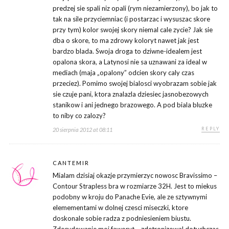
predzej sie spali niz opali (rym niezamierzony), bo jak to
tak na sile przyciemniac (i postarzac i wysuszac skore
przy tym) kolor swojej skory niemal cale zycie? Jak sie
dba o skore, to ma zdrowy koloryt nawet jak jest
bardzo blada. Swoja droga to dziwne-idealem jest
opalona skora, a Latynosi nie sa uznawani za ideal w
mediach (maja „opalony” odcien skory caly czas
przeciez). Pomimo swojej bialosci wyobrazam sobie jak
sie czuje pani, ktora znalazla dziesiec jasnobezowych
stanikow i ani jednego brazowego. A pod biala bluzke
to niby co zalozy?
REPLY
20 sierpnia 2012 at 08:11
CANTEMIR
Mialam dzisiaj okazje przymierzyc nowosc Bravissimo –
Contour Strapless bra w rozmiarze 32H. Jest to miekus
podobny w kroju do Panache Evie, ale ze sztywnymi
elemementami w dolnej czesci miseczki, ktore
doskonale sobie radza z podniesieniem biustu.