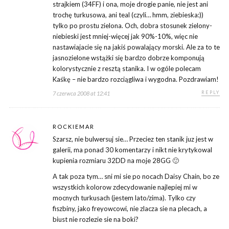
strajkiem (34FF) i ona, moje drogie panie, nie jest ani
trochę turkusowa, ani teal (czyli… hmm, ziebieska:))
tylko po prostu zielona. Och, dobra stosunek zielony-
niebieski jest mniej-więcej jak 90%-10%, więc nie
nastawiajacie się na jakiś powalający morski. Ale za to te
jasnozielone wstążki się bardzo dobrze komponują
kolorystycznie z resztą stanika. I w ogóle polecam
Kaśkę – nie bardzo rozciągliwa i wygodna. Pozdrawiam!
REPLY
7 czerwca 2008 at 12:41
ROCKIEMAR
Szarsz, nie bulwersuj sie… Przeciez ten stanik juz jest w
galerii, ma ponad 30 komentarzy i nikt nie krytykowal
kupienia rozmiaru 32DD na moje 28GG 🙂
A tak poza tym… sni mi sie po nocach Daisy Chain, bo ze
wszystkich kolorow zdecydowanie najlepiej mi w
mocnych turkusach (jestem lato/zima). Tylko czy
fiszbiny, jako freyowcowi, nie zlacza sie na plecach, a
biust nie rozlezie sie na boki?