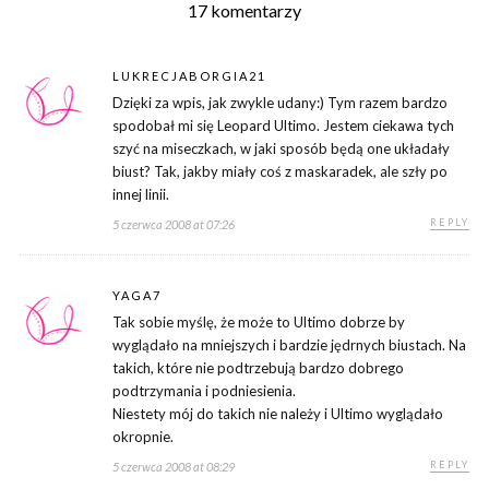
17 komentarzy
LUKRECJABORGIA21
Dzięki za wpis, jak zwykle udany:) Tym razem bardzo
spodobał mi się Leopard Ultimo. Jestem ciekawa tych
szyć na miseczkach, w jaki sposób będą one układały
biust? Tak, jakby miały coś z maskaradek, ale szły po
innej linii.
REPLY
5 czerwca 2008 at 07:26
YAGA7
Tak sobie myślę, że może to Ultimo dobrze by
wyglądało na mniejszych i bardzie jędrnych biustach. Na
takich, które nie podtrzebują bardzo dobrego
podtrzymania i podniesienia.
Niestety mój do takich nie należy i Ultimo wyglądało
okropnie.
REPLY
5 czerwca 2008 at 08:29