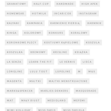
GRANATOWY
HALF-CUP
HANDMADE
HIGH APEX
HOMEWEAR
HOTMILK
INCARICO8
INSTAGRAM
KALYANI
KAMPANIA
KARMIENIE PIERSIĄ
KARMNIK
KINGA
KOLOROWY
KONKURS
KORALOWY
KORONKOWE PLECY
KOSTIUMY KĄPIELOWE
KOSZULA
KOSZULKA
KREMOWY
KRISLINE
KSIĄŻKA
LA SENZA
LEARN THE FIT
LE VERNIS
LISCA
LONGLINE
LULU TOUT
LUPOLINE
M
M&S
MAGENTA
MAJTKI
MAJTKI MENSTRUACYJNE
MARKS&SPENCER
MARLIES DEKKERS
MASQUERADE
MAT
MAŁY BIUST
MEDIOLANO
MEFEMI
MIMI HOLLIDAY
MISS FABIO
MISS FABIOLA