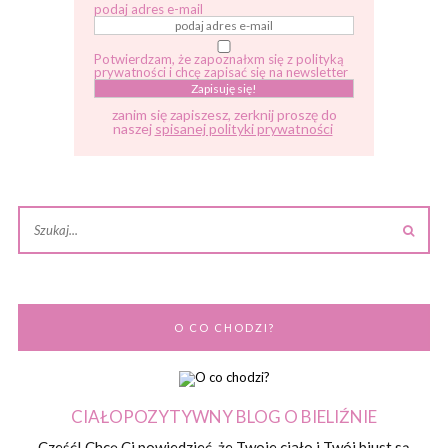
podaj adres e-mail
Potwierdzam, że zapoznałxm się z polityką
prywatności i chcę zapisać się na newsletter
zanim się zapiszesz, zerknij proszę do
naszej
spisanej polityki prywatności
O CO CHODZI?
CIAŁOPOZYTYWNY BLOG O BIELIŹNIE
Cześć! Chcę Ci powiedzieć, że Twoje ciało i Twój biust są