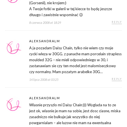
(Gorsenii), nie krojem:)
A Twoje fotki w galerii w tej kiecce to będę jeszcze
dłuugo i zawistnie wspominać 😉
REPLY
8 czerwca 2008 at 18:29
ALEKSANDRALM
A ja pozadam Daisy Chain, tylko nie wiem czy moje
cycki wleza w 30GG. z panache mam porcelain strapless
moulded 32G – nie mieli odpowiedniego w 30, i
zastanawiam sie czy ten model jest malomiseczkowy
czy normalny. Mam pozatym arabelke 30G…
REPLY
14 lipca 2008 at 03:25
ALEKSANDRALM
Wlasnie przyszlo mi Daisy Chain:))) Wyglada na to ze
jest ok, wlasnie je mam na sobie, jest dosc ciasne, miska
zasadniczo nie bulkuje jak wszystko do niej
powgarnialam – ale luzow nie mam na ewentualna