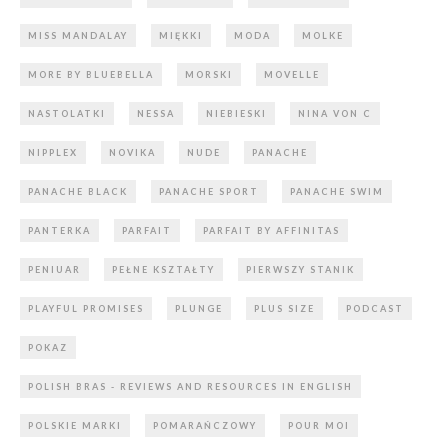
MISS MANDALAY
MIĘKKI
MODA
MOLKE
MORE BY BLUEBELLA
MORSKI
MOVELLE
NASTOLATKI
NESSA
NIEBIESKI
NINA VON C
NIPPLEX
NOVIKA
NUDE
PANACHE
PANACHE BLACK
PANACHE SPORT
PANACHE SWIM
PANTERKA
PARFAIT
PARFAIT BY AFFINITAS
PENIUAR
PEŁNE KSZTAŁTY
PIERWSZY STANIK
PLAYFUL PROMISES
PLUNGE
PLUS SIZE
PODCAST
POKAZ
POLISH BRAS - REVIEWS AND RESOURCES IN ENGLISH
POLSKIE MARKI
POMARAŃCZOWY
POUR MOI