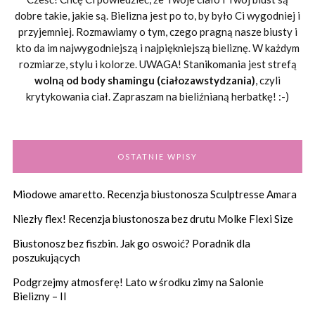
dobre takie, jakie są. Bielizna jest po to, by było Ci wygodniej i
przyjemniej. Rozmawiamy o tym, czego pragną nasze biusty i
kto da im najwygodniejszą i najpiękniejszą bieliznę. W każdym
rozmiarze, stylu i kolorze. UWAGA! Stanikomania jest strefą
wolną od body shamingu (ciałozawstydzania)
, czyli
krytykowania ciał. Zapraszam na bieliźnianą herbatkę! :-)
OSTATNIE WPISY
Miodowe amaretto. Recenzja biustonosza Sculptresse Amara
Niezły flex! Recenzja biustonosza bez drutu Molke Flexi Size
Biustonosz bez fiszbin. Jak go oswoić? Poradnik dla
poszukujących
Podgrzejmy atmosferę! Lato w środku zimy na Salonie
Bielizny – II