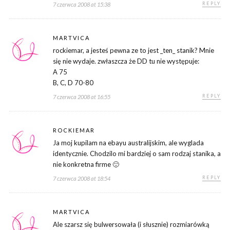
REPLY
7 czerwca 2008 at 15:38
MARTVICA
rockiemar, a jesteś pewna ze to jest _ten_ stanik? Mnie
się nie wydaje. zwłaszcza że DD tu nie występuje:
A 75
B, C, D 70-80
REPLY
7 czerwca 2008 at 16:55
ROCKIEMAR
Ja moj kupilam na ebayu australijskim, ale wyglada
identycznie. Chodzilo mi bardziej o sam rodzaj stanika, a
nie konkretna firme 🙂
REPLY
7 czerwca 2008 at 18:54
MARTVICA
Ale szarsz się bulwersowała (i słusznie) rozmiarówką