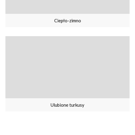
Ciepło-zimno
Ulubione turkusy