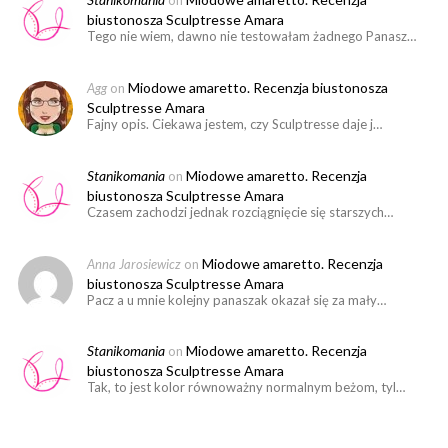
on
biustonosza Sculptresse Amara
Tego nie wiem, dawno nie testowałam żadnego Panasz…
Miodowe amaretto. Recenzja biustonosza
Agg
on
Sculptresse Amara
Fajny opis. Ciekawa jestem, czy Sculptresse daje j…
Stanikomania
Miodowe amaretto. Recenzja
on
biustonosza Sculptresse Amara
Czasem zachodzi jednak rozciągnięcie się starszych…
Miodowe amaretto. Recenzja
Anna Jarosiewicz
on
biustonosza Sculptresse Amara
Pacz a u mnie kolejny panaszak okazał się za mały…
Stanikomania
Miodowe amaretto. Recenzja
on
biustonosza Sculptresse Amara
Tak, to jest kolor równoważny normalnym beżom, tyl…