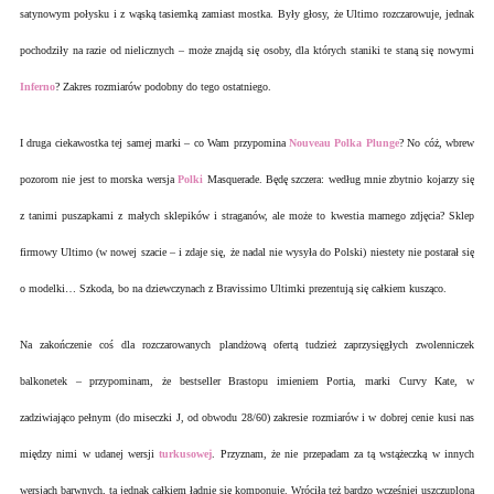
satynowym połysku i z wąską tasiemką zamiast mostka. Były głosy, że Ultimo rozczarowuje, jednak
pochodziły na razie od nielicznych – może znajdą się osoby, dla których staniki te staną się nowymi
Inferno
? Zakres rozmiarów podobny do tego ostatniego.
I druga ciekawostka tej samej marki – co Wam przypomina
Nouveau Polka Plunge
? No cóż, wbrew
pozorom nie jest to morska wersja
Polki
Masquerade. Będę szczera: według mnie zbytnio kojarzy się
z tanimi puszapkami z małych sklepików i straganów, ale może to kwestia marnego zdjęcia? Sklep
firmowy Ultimo (w nowej szacie – i zdaje się, że nadal nie wysyła do Polski) niestety nie postarał się
o modelki… Szkoda, bo na dziewczynach z Bravissimo Ultimki prezentują się całkiem kusząco.
Na zakończenie coś dla rozczarowanych plandżową ofertą tudzież zaprzysięgłych zwolenniczek
balkonetek – przypominam, że bestseller Brastopu imieniem Portia, marki Curvy Kate, w
zadziwiająco pełnym (do miseczki J, od obwodu 28/60) zakresie rozmiarów i w dobrej cenie kusi nas
między nimi w udanej wersji
turkusowej
. Przyznam, że nie przepadam za tą wstążeczką w innych
wersjach barwnych, ta jednak całkiem ładnie się komponuje. Wróciła też bardzo wcześniej uszczuplona