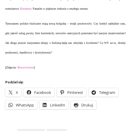
rozmiarowo
Harmony
Panache w pięknym turkusie z zeszłego sezonu.
Tymczasem polskie biuściaste mają nową bolączkę – strajk pocztowców. Czy kiedyś nadejdzie czas,
gdy jakość usług poczty, firm kurierskich, serwisów aukcyjnych przestanie być naszym zmartwieniem?
Jak długo jeszcze stacjonarne sklepy z bielizną będą nas odsyłały z kwitkiem? Co WY na to, drodzy
producenci, handlowcy i dystrybutorzy?
[Zdjęcia:
Bravissimo
]
Podziel się:
X
Facebook
Pinterest
Telegram
WhatsApp
LinkedIn
Drukuj