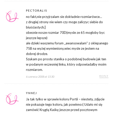
PECTORALIS
no fakt,nie przyjrzalam sie dokładnie rozmiarówce…
z drugiej strony nie wiem czy moge zaliczyc siebie do
biuściastych;]
obecnie nosze rozmiar 70D(mysle ze 65 mogloby byc
jeszcze lepsze)
ale dzieki waszemu forum „awansowalam” z oklepanego
75B na wyżej wymieniony,wiec mysle ze jestem na
dobrej drodze.
Szukam po prostu stanika o podobnej budowie jak ten
w podanym wczesniej linku, który odpowiadalby moim
rozmiarom.
REPLY
6 czerwca 2008 at 15:30
YNNEJ
Ja tak tylko w sprawie koloru Portii – niestety, zdjęcie
nie pokazuje tego koloru, jak powinno:( Udało mi się
zamówić Krągłą Kaśkę jeszcze przed pocztowym