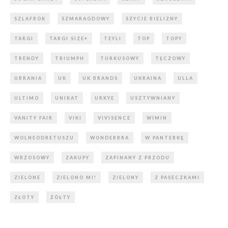
SZLAFROK
SZMARAGDOWY
SZYCIE BIELIZNY
TARGI
TARGI SIZE+
TEYLI
TOP
TOPY
TRENDY
TRIUMPH
TURKUSOWY
TĘCZOWY
UBRANIA
UK
UK BRANDS
UKRAINA
ULLA
ULTIMO
UNIKAT
URKYE
USZTYWNIANY
VANITY FAIR
VIKI
VIVISENCE
WIMIN
WOLNEODRETUSZU
WONDERBRA
W PANTERKĘ
WRZOSOWY
ZAKUPY
ZAPINANY Z PRZODU
ZIELONE
ZIELONO MI!
ZIELONY
Z PASECZKAMI
ZŁOTY
ŻÓŁTY