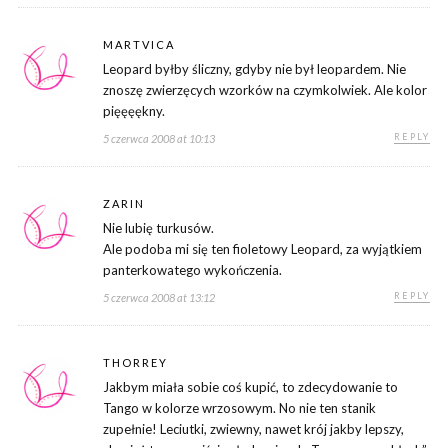
MARTVICA
Leopard byłby śliczny, gdyby nie był leopardem. Nie
znoszę zwierzęcych wzorków na czymkolwiek. Ale kolor
pięęęękny.
REPLY
5 czerwca 2008 at 10:13
ZARIN
Nie lubię turkusów.
Ale podoba mi się ten fioletowy Leopard, za wyjątkiem
panterkowatego wykończenia.
REPLY
5 czerwca 2008 at 13:12
THORREY
Jakbym miała sobie coś kupić, to zdecydowanie to
Tango w kolorze wrzosowym. No nie ten stanik
zupełnie! Leciutki, zwiewny, nawet krój jakby lepszy,