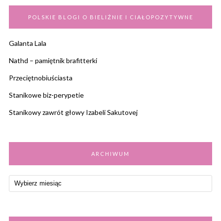
POLSKIE BLOGI O BIELIŹNIE I CIAŁOPOZYTYWNE
Galanta Lala
Nathd – pamiętnik brafitterki
Przeciętnobiuściasta
Stanikowe biz-perypetie
Stanikowy zawrót głowy Izabeli Sakutovej
ARCHIWUM