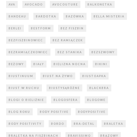
AVA
AVOCADO
AVOCOUTURE
BALKONETKA
BANDEAU
BARDOTKA
BAZÓWKA
BELLA MISTERIA
BERLEI
BESTFORM
BEZ FISZBIN
BEZFISZBINOWIEC
BEZ RAMIĄCZEK
BEZRAMIĄCZKOWIEC
BEZ STANIKA
BEZSZWOWY
BEŻOWY
BIAŁY
BIELIZNA NOCNA
BIKINI
BIUSTINUUM
BIUST NA ŻYWO
BIUSTOAPKA
BIUST W RUCHU
BIUSTYSĄRÓŻNE
BLACKBRA
BLOGI O BIELIŹNIE
BLOGOSFERA
BLOGOWE
BLOG ROKU
BODY POSITIVE
BODYPOSITIVE
BODY POSITIVITY
BORDO
BRA-DETAL
BRALETKA
BRALETKA NA FISZBINACH
BRAVISSIMO
BRĄZOWY