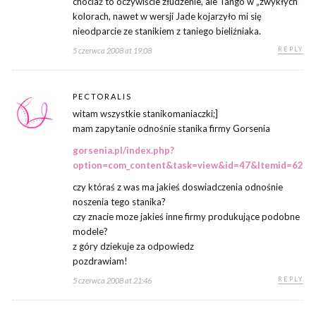
chociaż to oczywiście złudzenie, ale Tango w „zwykłych”
kolorach, nawet w wersji Jade kojarzyło mi się
nieodparcie ze stanikiem z taniego bieliźniaka.
REPLY
5 czerwca 2008 at 19:08
PECTORALIS
witam wszystkie stanikomaniaczki;]
mam zapytanie odnośnie stanika firmy Gorsenia
gorsenia.pl/index.php?
option=com_content&task=view&id=47&Itemid=62
czy któraś z was ma jakieś doswiadczenia odnośnie
noszenia tego stanika?
czy znacie moze jakieś inne firmy produkujące podobne
modele?
z góry dziekuje za odpowiedz
pozdrawiam!
REPLY
5 czerwca 2008 at 21:46