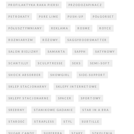
PROFILAKTYKA RAKA PIERSI
PRZODOZAPINACZ
PSTROKATY
PURE LIME
PUSH-UP
PÓŁGORSET
PÓŁUSZTYWNIANY
REKLAMA
ROSME
ROYCE
ROZMIARYZM
RÓŻOWY
SAGGYBOOBSMATTER
SALON BIELIZNY
SAMANTA
SAPPH
SATYNOWY
SCANTILLY
SCULPTRESSE
SEKS
SEMI-SOFT
SHOCK ABSORBER
SHOWGIRL
SIDE-SUPPORT
SKLEP STACJONARNY
SKLEPY INTERNETOWE
SKLEPY STACJONARNE
SPACER
SPORTOWY
SREBRNY
STANIKOWE GADANIE
STAR IN A BRA
STAROŚĆ
STRAPLESS
STYL
SUBTILLE
SUGAR CANDY
SUPERBRA
SZARY
SZKOLENIA