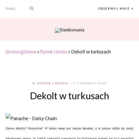
OBSERWUJ MNIE +
Strona główna
»
Rynek i moda
»
Dekolt w turkusach
W
RYNEK I MODA
- 5 CZERWCA 2008
Dekolt w turkusach
Znowu dekolty? Oczywiście! W końcu temat jest zawsze aktualny, a tu jeszcze zbliża się szczyt
dekoltowego sezonu. W szafach większości szanujących się biuściastych znalazły się już z pewnością