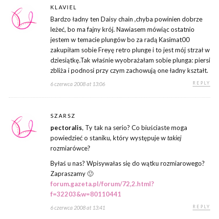
KLAVIEL
Bardzo ładny ten Daisy chain ,chyba powinien dobrze
leżeć, bo ma fajny krój. Nawiasem mówiąc ostatnio
jestem w temacie plungów bo za radą Kasimat00
zakupiłam sobie Freyę retro plunge i to jest mój strzał w
dziesiątkę.Tak właśnie wyobrażałam sobie plunga: piersi
zbliża i podnosi przy czym zachowują one ładny kształt.
REPLY
6 czerwca 2008 at 13:06
SZARSZ
pectoralis
, Ty tak na serio? Co biuściaste moga
powiedzieć o staniku, który występuje w
takiej
rozmiarówce?
Byłaś u nas? Wpisywałas się do wątku rozmiarowego?
Zapraszamy 🙂
forum.gazeta.pl/forum/72,2.html?
f=32203&w=80110441
REPLY
6 czerwca 2008 at 13:41