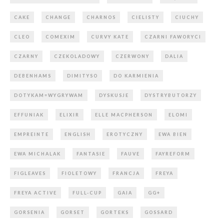
CAKE
CHANGE
CHARNOS
CIELISTY
CIUCHY
CLEO
COMEXIM
CURVY KATE
CZARNI FAWORYCI
CZARNY
CZEKOLADOWY
CZERWONY
DALIA
DEBENHAMS
DIMITYSO
DO KARMIENIA
DOTYKAM=WYGRYWAM
DYSKUSJE
DYSTRYBUTORZY
EFFUNIAK
ELIXIR
ELLE MACPHERSON
ELOMI
EMPREINTE
ENGLISH
EROTYCZNY
EWA BIEN
EWA MICHALAK
FANTASIE
FAUVE
FAYREFORM
FIGLEAVES
FIOLETOWY
FRANCJA
FREYA
FREYA ACTIVE
FULL-CUP
GAIA
GG+
GORSENIA
GORSET
GORTEKS
GOSSARD