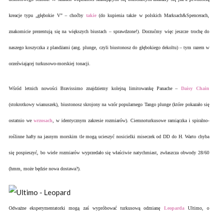
kreacje typu „głębokie V” – choćby
takie
(do kupienia także w polskich Marksach&Spencerach,
znakomicie prezentują się na większych biustach – sprawdzone!). Dorzućmy więc jeszcze trochę do
naszego koszyczka z plandżami (ang. plunge, czyli biustonosz do głębokiego dekoltu) – tym razem w
orzeźwiającej turkusowo-morskiej tonacji.
Wśród letnich nowości Bravissimo znajdziemy kolejną limitowankę Panache –
Daisy Chain
(stokrotkowy wianuszek), biustonosz skrojony na wzór popularnego Tango plunge (które pokazało się
ostatnio we
wrzosach
, w identycznym zakresie rozmiarów). Ciemnoturkusowe ramiączka i spiralno-
roślinne hafty na jasnym morskim tle mogą ucieszyć nosicielki miseczek od DD do H. Warto chyba
się pospieszyć, bo wiele rozmiarów wyprzedało się właściwie natychmiast, zwłaszcza obwody 28/60
(hmm, może będzie nowa dostawa?).
Odważne eksperymentatorki mogą zaś wypróbować turkusową odmianę
Leoparda
Ultimo, o