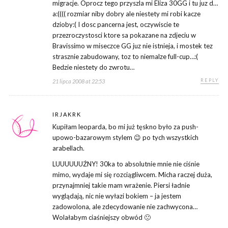
migracje. Oprocz tego przyszla mi Eliza 30GG i tu juz d…
a:(((( rozmiar niby dobry ale niestety mi robi kacze
dzioby:( I dosc pancerna jest, oczywiscie te
przezroczystosci ktore sa pokazane na zdjeciu w
Bravissimo w miseczce GG juz nie istnieja, i mostek tez
strasznie zabudowany, toz to niemalze full-cup…:(
Bedzie niestety do zwrotu…
REPLY
21 lipca 2008 at 22:53
IRJAKRK
Kupiłam leoparda, bo mi już tęskno było za push-
upowo-bazarowym stylem 😉 po tych wszystkich
arabellach.
LUUUUUUŹNY! 30ka to absolutnie mnie nie ciśnie
mimo, wydaje mi się rozciągliwcem. Micha raczej duża,
przynajmniej takie mam wrażenie. Piersi ładnie
wyglądają, nic nie wyłazi bokiem – ja jestem
zadowolona, ale zdecydowanie nie zachwycona…
Wolałabym ciaśniejszy obwód 🙁