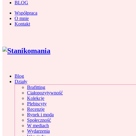
BLOG
Współpraca
O mnie
Kontakt
Blog
Działy
Brafitting
Ciałopozytywność
Kolekcje
Plebiscyty
Recenzje
Rynek i moda
Społeczność
W mediach
Wydarzenia