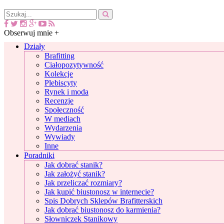
Obserwuj mnie +
Działy
Brafitting
Ciałopozytywność
Kolekcje
Plebiscyty
Rynek i moda
Recenzje
Społeczność
W mediach
Wydarzenia
Wywiady
Inne
Poradniki
Jak dobrać stanik?
Jak założyć stanik?
Jak przeliczać rozmiary?
Jak kupić biustonosz w internecie?
Spis Dobrych Sklepów Brafitterskich
Jak dobrać biustonosz do karmienia?
Słowniczek Stanikowy