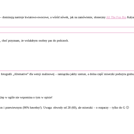
e – dominują nastroje kwiatowo-owocowe, a wśród nówek, jak na zamówienie, słoneczny
All The Fun Bra
Kalya
), choć przyznam, że wolałabym osobny pas do pończoch.
ę fotografii „Alternative” dla wersji malinowej – ramiączka jakby szersze, a dolna część miseczki podszyta grubs
klep w ogóle nie wspomina o tym w opisie!
m i przewiewnym (96% bawełny!). Uwaga: obwody od 28 (60), ale miseczki – o rozpaczy – tylko do G 🙁