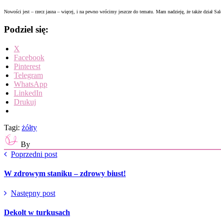
Nowości jest – rzecz jasna – więcej, i na pewno wrócimy jeszcze do tematu. Mam nadzieję, że także dział S
Podziel się:
X
Facebook
Pinterest
Telegram
WhatsApp
LinkedIn
Drukuj
Tagi:
żółty
By
Poprzedni post
W zdrowym staniku – zdrowy biust!
Następny post
Dekolt w turkusach