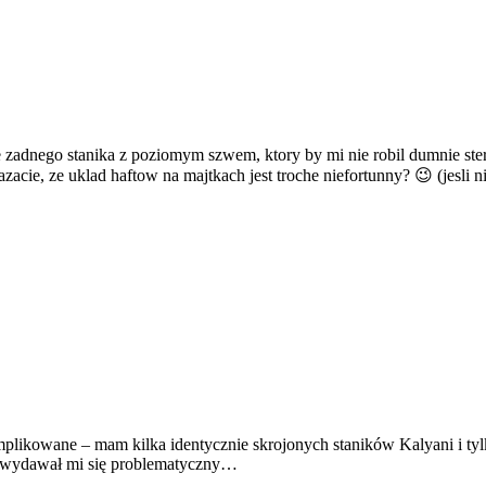
ze zadnego stanika z poziomym szwem, ktory by mi nie robil dumnie ste
zacie, ze uklad haftow na majtkach jest troche niefortunny? 😉 (jesli 
omplikowane – mam kilka identycznie skrojonych staników Kalyani i tylk
s wydawał mi się problematyczny…