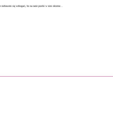
ale niebawem się wzbogaci, bo na razie pustki w nim okrutne…