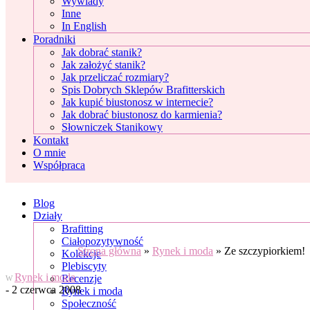
Wywiady
Inne
In English
Poradniki
Jak dobrać stanik?
Jak założyć stanik?
Jak przeliczać rozmiary?
Spis Dobrych Sklepów Brafitterskich
Jak kupić biustonosz w internecie?
Jak dobrać biustonosz do karmienia?
Słowniczek Stanikowy
Kontakt
O mnie
Współpraca
Blog
Działy
Brafitting
Ciałopozytywność
Strona główna
»
Rynek i moda
»
Ze szczypiorkiem!
Kolekcje
Plebiscyty
Rynek i moda
Recenzje
W
- 2 czerwca 2008
Rynek i moda
Społeczność