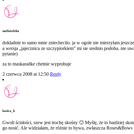
mefistofelia
dokladnie to samo mnie zniechecilo. ja w ogole nie mierzylam jeszc
a wersja „jajecznica ze szczypiorkiem” mi sie srednio podoba. nie uwa
pytanie)
za to maskaradke chetnie wyprobuje
2 czerwca 2008 at 12:50
Reply
kasica_k
Gwoli ścisłości, szew jest trochę skośny 🙂 Myślę, że to bardziej sk
go nosić. Ale widziałam, że różnie to bywa, zwłaszcza Roses&Bow