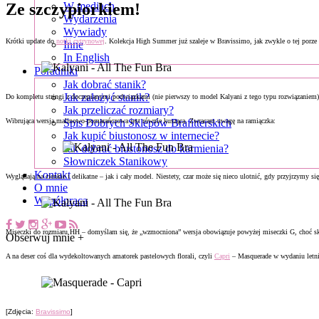
Ze szczypiorkiem!
W mediach
Wydarzenia
Wywiady
Krótki update do
notki cytrynowej
. Kolekcja High Summer już szaleje w Bravissimo, jak zwykle o tej porz
Inne
In English
Poradniki
Jak dobrać stanik?
Jak założyć stanik?
Do kompletu stringi z doczepianymi podwiązkami (nie pierwszy to model Kalyani z tego typu rozwiązaniem
Jak przeliczać rozmiary?
Wibrująca wersja malinowo-pomarańczowa jest równie kusząca. Zwracam uwagę na ramiączka:
Spis Dobrych Sklepów Brafitterskich
Jak kupić biustonosz w internecie?
Jak dobrać biustonosz do karmienia?
Słowniczek Stanikowy
Kontakt
Wyglądają na cienkie i delikatne – jak i cały model. Niestety, czar może się nieco ulotnić, gdy przyjrzymy si
O mnie
Współpraca
Miseczki do rozmiaru HH – domyślam się, że „wzmocniona” wersja obowiązuje powyżej miseczki G, choć s
Obserwuj mnie +
A na deser coś dla wydekoltowanych amatorek pastelowych florali, czyli
Capri
– Masquerade w wydaniu letni
[Zdjęcia:
Bravissimo
]