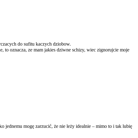
rczacych do sufitu kaczych dziobow.
nie, to oznacza, ze mam jakies dziwne schizy, wiec zignorujcie moje
o jednemu mogę zarzucić, że nie leży idealnie – mimo to i tak lubię