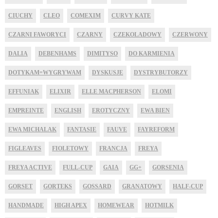
CIUCHY
CLEO
COMEXIM
CURVY KATE
CZARNI FAWORYCI
CZARNY
CZEKOLADOWY
CZERWONY
DALIA
DEBENHAMS
DIMITYSO
DO KARMIENIA
DOTYKAM=WYGRYWAM
DYSKUSJE
DYSTRYBUTORZY
EFFUNIAK
ELIXIR
ELLE MACPHERSON
ELOMI
EMPREINTE
ENGLISH
EROTYCZNY
EWA BIEN
EWA MICHALAK
FANTASIE
FAUVE
FAYREFORM
FIGLEAVES
FIOLETOWY
FRANCJA
FREYA
FREYA ACTIVE
FULL-CUP
GAIA
GG+
GORSENIA
GORSET
GORTEKS
GOSSARD
GRANATOWY
HALF-CUP
HANDMADE
HIGH APEX
HOMEWEAR
HOTMILK