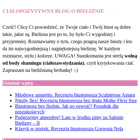
CIAŁOPOZYTYWNY BLOG O BIELIŹNIE
Cześć! Chcę Ci powiedzieć, że Twoje ciało i Twój biust są dobre
takie, jakie są. Bielizna jest po to, by było Ci wygodniej i
przyjemniej. Rozmawiamy o tym, czego pragną nasze biusty i kto
da im najwygodniejszą i najpiękniejszą bieliznę. W każdym
rozmiarze, stylu i kolorze. UWAGA! Stanikomania jest strefą
wolną
od body shamingu (ciałozawstydzania)
, czyli krytykowania ciał.
Zapraszam na bieliźnianą herbatkę! :-)
Ostatnie wpisy
Miodowe amaretto. Recenzja biustonosza Sculptresse Amara
Niezły flex! Recenzja biustonosza bez drutu Molke Flexi Size
Biustonosz bez fiszbin. Jak go oswoić? Poradnik dla
poszukujących
Podgrzejmy atmosferę! Lato w środku zimy na Salonie
Bielizny – II
Klasyk w prążek. Recenzja biustonosza Gorsenia Nela