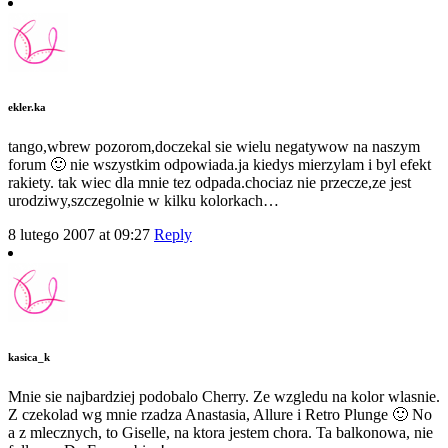
ekler.ka
tango,wbrew pozorom,doczekal sie wielu negatywow na naszym
forum 🙂 nie wszystkim odpowiada.ja kiedys mierzylam i byl efekt
rakiety. tak wiec dla mnie tez odpada.chociaz nie przecze,ze jest
urodziwy,szczegolnie w kilku kolorkach…
8 lutego 2007 at 09:27
Reply
kasica_k
Mnie sie najbardziej podobalo Cherry. Ze wzgledu na kolor wlasnie.
Z czekolad wg mnie rzadza Anastasia, Allure i Retro Plunge 🙂 No
a z mlecznych, to Giselle, na ktora jestem chora. Ta balkonowa, nie