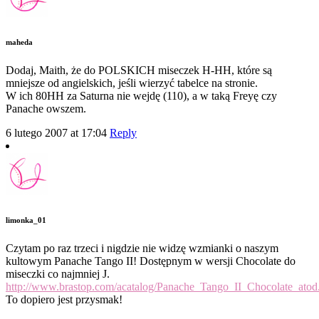
maheda
Dodaj, Maith, że do POLSKICH miseczek H-HH, które są
mniejsze od angielskich, jeśli wierzyć tabelce na stronie.
W ich 80HH za Saturna nie wejdę (110), a w taką Freyę czy
Panache owszem.
6 lutego 2007 at 17:04
Reply
limonka_01
Czytam po raz trzeci i nigdzie nie widzę wzmianki o naszym
kultowym Panache Tango II! Dostępnym w wersji Chocolate do
miseczki co najmniej J.
http://www.brastop.com/acatalog/Panache_Tango_II_Chocolate_atod
To dopiero jest przysmak!