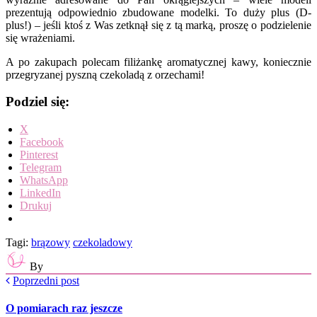
prezentują odpowiednio zbudowane modelki. To duży plus (D-
plus!) – jeśli ktoś z Was zetknął się z tą marką, proszę o podzielenie
się wrażeniami.
A po zakupach polecam filiżankę aromatycznej kawy, koniecznie
przegryzanej pyszną czekoladą z orzechami!
Podziel się:
X
Facebook
Pinterest
Telegram
WhatsApp
LinkedIn
Drukuj
Tagi:
brązowy
czekoladowy
By
Poprzedni post
O pomiarach raz jeszcze