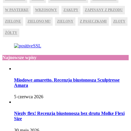
W PANTERKĘ
WRZOSOWY
ZAKUPY
ZAPINANY Z PRZODU
ZIELONE
ZIELONO MI!
ZIELONY
Z PASECZKAMI
ZŁOTY
ŻÓŁTY
Najnowsze wpisy
Miodowe amaretto. Recenzja biustonosza Sculptresse
Amara
5 czerwca 2026
Niezły flex! Recenzja biustonosza bez drutu Molke Flexi
Size
30 maja 2026