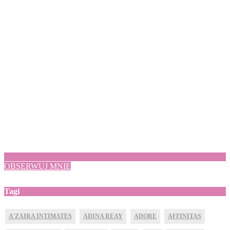
OBSERWUJ MNIE
Tagi
A'ZAIRA INTIMATES
ADINA REAY
ADORE
AFFINITAS