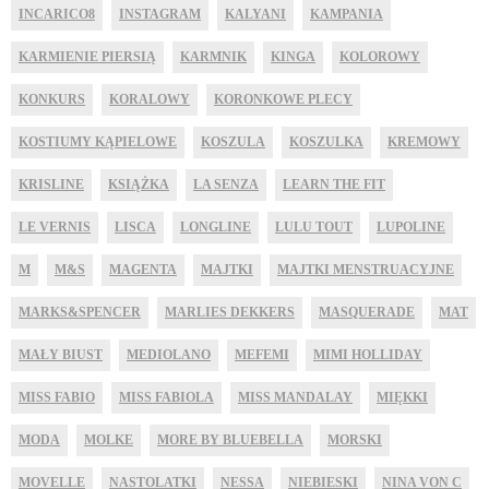
INCARICO8
INSTAGRAM
KALYANI
KAMPANIA
KARMIENIE PIERSIĄ
KARMNIK
KINGA
KOLOROWY
KONKURS
KORALOWY
KORONKOWE PLECY
KOSTIUMY KĄPIELOWE
KOSZULA
KOSZULKA
KREMOWY
KRISLINE
KSIĄŻKA
LA SENZA
LEARN THE FIT
LE VERNIS
LISCA
LONGLINE
LULU TOUT
LUPOLINE
M
M&S
MAGENTA
MAJTKI
MAJTKI MENSTRUACYJNE
MARKS&SPENCER
MARLIES DEKKERS
MASQUERADE
MAT
MAŁY BIUST
MEDIOLANO
MEFEMI
MIMI HOLLIDAY
MISS FABIO
MISS FABIOLA
MISS MANDALAY
MIĘKKI
MODA
MOLKE
MORE BY BLUEBELLA
MORSKI
MOVELLE
NASTOLATKI
NESSA
NIEBIESKI
NINA VON C