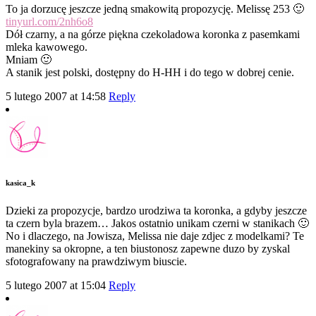
To ja dorzucę jeszcze jedną smakowitą propozycję. Melissę 253 🙂
tinyurl.com/2nh6o8
Dół czarny, a na górze piękna czekoladowa koronka z pasemkami
mleka kawowego.
Mniam 🙂
A stanik jest polski, dostępny do H-HH i do tego w dobrej cenie.
5 lutego 2007 at 14:58
Reply
kasica_k
Dzieki za propozycje, bardzo urodziwa ta koronka, a gdyby jeszcze
ta czern byla brazem… Jakos ostatnio unikam czerni w stanikach 🙂
No i dlaczego, na Jowisza, Melissa nie daje zdjec z modelkami? Te
manekiny sa okropne, a ten biustonosz zapewne duzo by zyskal
sfotografowany na prawdziwym biuscie.
5 lutego 2007 at 15:04
Reply