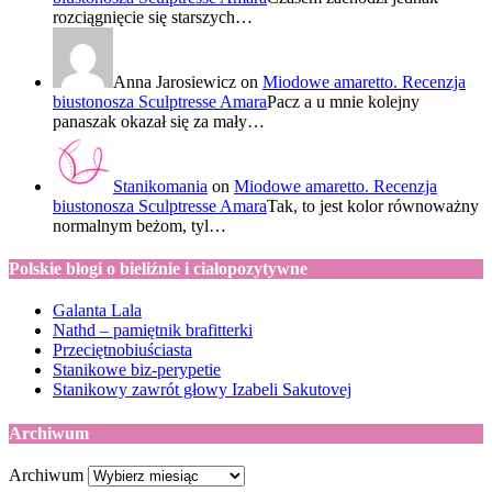
rozciągnięcie się starszych…
Anna Jarosiewicz
on
Miodowe amaretto. Recenzja
biustonosza Sculptresse Amara
Pacz a u mnie kolejny
panaszak okazał się za mały…
Stanikomania
on
Miodowe amaretto. Recenzja
biustonosza Sculptresse Amara
Tak, to jest kolor równoważny
normalnym beżom, tyl…
Polskie blogi o bieliźnie i ciałopozytywne
Galanta Lala
Nathd – pamiętnik brafitterki
Przeciętnobiuściasta
Stanikowe biz-perypetie
Stanikowy zawrót głowy Izabeli Sakutovej
Archiwum
Archiwum