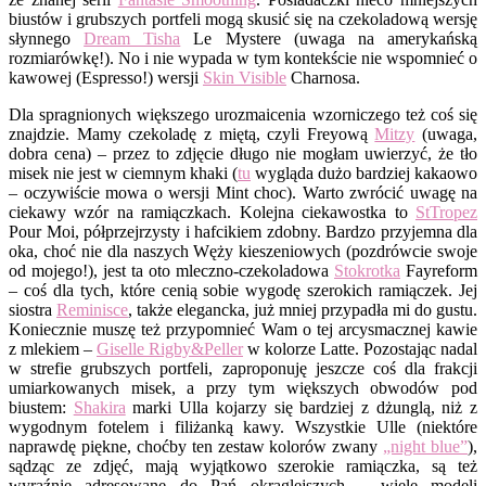
biustów i grubszych portfeli mogą skusić się na czekoladową wersję
słynnego
Dream Tisha
Le Mystere (uwaga na amerykańską
rozmiarówkę!). No i nie wypada w tym kontekście nie wspomnieć o
kawowej (Espresso!) wersji
Skin Visible
Charnosa.
Dla spragnionych większego urozmaicenia wzorniczego też coś się
znajdzie. Mamy czekoladę z miętą, czyli Freyową
Mitzy
(uwaga,
dobra cena) – przez to zdjęcie długo nie mogłam uwierzyć, że tło
misek nie jest w ciemnym khaki (
tu
wygląda dużo bardziej kakaowo
– oczywiście mowa o wersji Mint choc). Warto zwrócić uwagę na
ciekawy wzór na ramiączkach. Kolejna ciekawostka to
StTropez
Pour Moi, półprzejrzysty i hafcikiem zdobny. Bardzo przyjemna dla
oka, choć nie dla naszych Węży kieszeniowych (pozdrówcie swoje
od mojego!), jest ta oto mleczno-czekoladowa
Stokrotka
Fayreform
– coś dla tych, które cenią sobie wygodę szerokich ramiączek. Jej
siostra
Reminisce
, także elegancka, już mniej przypadła mi do gustu.
Koniecznie muszę też przypomnieć Wam o tej arcysmacznej kawie
z mlekiem –
Giselle Rigby&Peller
w kolorze Latte. Pozostając nadal
w strefie grubszych portfeli, zaproponuję jeszcze coś dla frakcji
umiarkowanych misek, a przy tym większych obwodów pod
biustem:
Shakira
marki Ulla kojarzy się bardziej z dżunglą, niż z
wygodnym fotelem i filiżanką kawy. Wszystkie Ulle (niektóre
naprawdę piękne, choćby ten zestaw kolorów zwany
„night blue”
),
sądząc ze zdjęć, mają wyjątkowo szerokie ramiączka, są też
wyraźnie adresowane do Pań okrąglejszych – wiele modeli