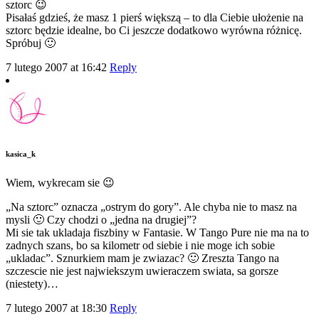
sztorc 😉
Pisałaś gdzieś, że masz 1 pierś większą – to dla Ciebie ułożenie na
sztorc będzie idealne, bo Ci jeszcze dodatkowo wyrówna różnicę.
Spróbuj 🙂
7 lutego 2007 at 16:42
Reply
kasica_k
Wiem, wykrecam sie 😉
„Na sztorc” oznacza „ostrym do gory”. Ale chyba nie to masz na
mysli 🙂 Czy chodzi o „jedna na drugiej”?
Mi sie tak ukladaja fiszbiny w Fantasie. W Tango Pure nie ma na to
zadnych szans, bo sa kilometr od siebie i nie moge ich sobie
„ukladac”. Sznurkiem mam je zwiazac? 🙂 Zreszta Tango na
szczescie nie jest najwiekszym uwieraczem swiata, sa gorsze
(niestety)…
7 lutego 2007 at 18:30
Reply