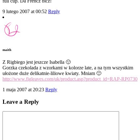
full cup. Da Frencz bicz!
9 lutego 2007 at 00:52
Reply
maith
Z Rigbiego jest jeszcze Isabella 🙂
Gorzka czekolada z wzorkami w kolorze late, a na tym wszystkim
ułożone duże delikatnie-liliowe kwiaty. Mniam 🙂
http://www.figleaves.com/uk/product.asp?product_id=RAP-RP0730
1 maja 2007 at 20:23
Reply
Leave a Reply