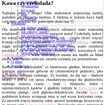
Kawa czy czekolada?
W mediach
Wydarzenia
Wywiady
Najlepiej jedno i drugie! Obie znakomicie poprawiają nastrój,
Inne
podobnie jak elegancka bielizna. A bielizna w kolorze kawy bądź
In English
czekolady powinna być podwójnie skuteczna
🙂
Poradniki
Jak dobrać stanik?
Dla smakoszek tych aromatycznych substancji mam znakomitą
Jak założyć stanik?
wiadomość:
Panache Anastasia
nareszcie taniej! Czekolada, turkus i
Jak przeliczać rozmiary?
ten wdzięczny styl mocowania ramiączek – czegóż chcieć więcej?
Spis Dobrych Sklepów Brafitterskich
Kolejny rodzynek w czekoladzie –
Fantasie Allure Mocha
– niestety
Jak kupić biustonosz w internecie?
ciągle trzyma się regularnej ceny, ale może warto cierpliwie
Jak dobrać biustonosz do karmienia?
poczekać? Za to już od dawna cieszymy się z korzystnych cen
Słowniczek Stanikowy
Fantasie Rimini
– wiele biuściastych uważa ten model za bliski
Kontakt
ideału, więc bardzo polecam, niestety rozmiary już przerzedzone.
O mnie
Współpraca
Bardzo wiele „czekoladek” to biustonosze gładkie, bezszwowe –
zapewne adresowane głównie do ciemnoskórych piękności, jako
szczególna odmiana cielistego. To świetnie, bo dla nas – bladych
Obserwuj mnie +
twarzy – jest to coś spoza charakterystycznego dla gładziochów
nudnego zestawu czarny – biały – bladawiec.
Jeden z
najsmaczniejszych kąsków z gładkiej rodziny to
Freya Retro
we
wcieleniu plunge, czyli głęboko-dekoltowym. Zwykłe
Retro
w
podobnym kolorze występuje teraz w nad wyraz korzystnej cenie.
Za niewiele więcej możemy sobie sprawić kształtnego bezszwowca
ze znanej serii
Fantasie Smoothing
. Posiadaczki nieco mniejszych