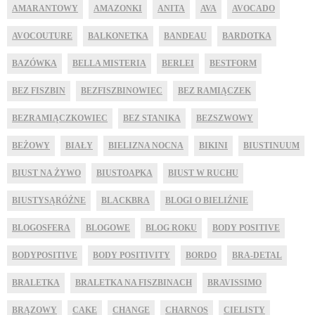
AMARANTOWY
AMAZONKI
ANITA
AVA
AVOCADO
AVOCOUTURE
BALKONETKA
BANDEAU
BARDOTKA
BAZÓWKA
BELLA MISTERIA
BERLEI
BESTFORM
BEZ FISZBIN
BEZFISZBINOWIEC
BEZ RAMIĄCZEK
BEZRAMIĄCZKOWIEC
BEZ STANIKA
BEZSZWOWY
BEŻOWY
BIAŁY
BIELIZNA NOCNA
BIKINI
BIUSTINUUM
BIUST NA ŻYWO
BIUSTOAPKA
BIUST W RUCHU
BIUSTYSĄRÓŻNE
BLACKBRA
BLOGI O BIELIŹNIE
BLOGOSFERA
BLOGOWE
BLOG ROKU
BODY POSITIVE
BODYPOSITIVE
BODY POSITIVITY
BORDO
BRA-DETAL
BRALETKA
BRALETKA NA FISZBINACH
BRAVISSIMO
BRĄZOWY
CAKE
CHANGE
CHARNOS
CIELISTY