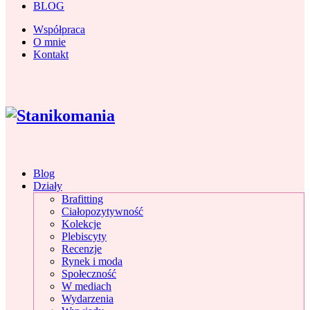
BLOG
Współpraca
O mnie
Kontakt
Blog
Działy
Brafitting
Ciałopozytywność
Kolekcje
Plebiscyty
Recenzje
Rynek i moda
Społeczność
W mediach
Wydarzenia