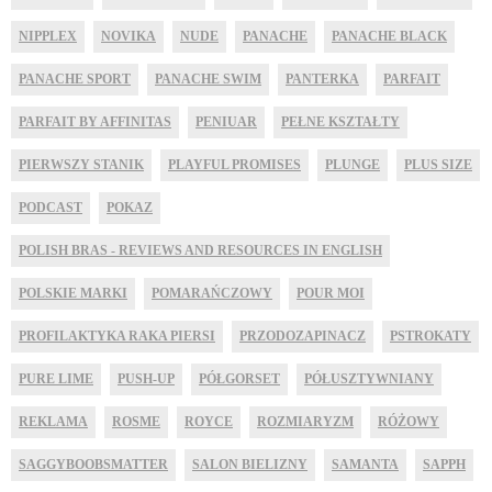
NIPPLEX
NOVIKA
NUDE
PANACHE
PANACHE BLACK
PANACHE SPORT
PANACHE SWIM
PANTERKA
PARFAIT
PARFAIT BY AFFINITAS
PENIUAR
PEŁNE KSZTAŁTY
PIERWSZY STANIK
PLAYFUL PROMISES
PLUNGE
PLUS SIZE
PODCAST
POKAZ
POLISH BRAS - REVIEWS AND RESOURCES IN ENGLISH
POLSKIE MARKI
POMARAŃCZOWY
POUR MOI
PROFILAKTYKA RAKA PIERSI
PRZODOZAPINACZ
PSTROKATY
PURE LIME
PUSH-UP
PÓŁGORSET
PÓŁUSZTYWNIANY
REKLAMA
ROSME
ROYCE
ROZMIARYZM
RÓŻOWY
SAGGYBOOBSMATTER
SALON BIELIZNY
SAMANTA
SAPPH