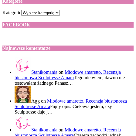
Kategorie
Kategorie
FACEBOOK
Najnowsze komentarze
Stanikomania
on
Miodowe amaretto. Recenzja
biustonosza Sculptresse Amara
Tego nie wiem, dawno nie
testowałam żadnego Panasz…
Agg
on
Miodowe amaretto. Recenzja biustonosza
Sculptresse Amara
Fajny opis. Ciekawa jestem, czy
Sculptresse daje j…
Stanikomania
on
Miodowe amaretto. Recenzja
biustonosza Sculptresse Amara
Czasem zachodzi jednak