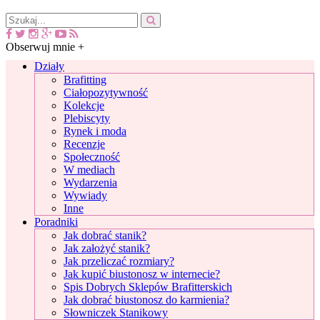
Obserwuj mnie +
Działy
Brafitting
Ciałopozytywność
Kolekcje
Plebiscyty
Rynek i moda
Recenzje
Społeczność
W mediach
Wydarzenia
Wywiady
Inne
Poradniki
Jak dobrać stanik?
Jak założyć stanik?
Jak przeliczać rozmiary?
Jak kupić biustonosz w internecie?
Spis Dobrych Sklepów Brafitterskich
Jak dobrać biustonosz do karmienia?
Słowniczek Stanikowy