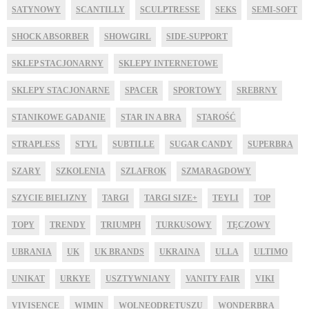
SATYNOWY
SCANTILLY
SCULPTRESSE
SEKS
SEMI-SOFT
SHOCK ABSORBER
SHOWGIRL
SIDE-SUPPORT
SKLEP STACJONARNY
SKLEPY INTERNETOWE
SKLEPY STACJONARNE
SPACER
SPORTOWY
SREBRNY
STANIKOWE GADANIE
STAR IN A BRA
STAROŚĆ
STRAPLESS
STYL
SUBTILLE
SUGAR CANDY
SUPERBRA
SZARY
SZKOLENIA
SZLAFROK
SZMARAGDOWY
SZYCIE BIELIZNY
TARGI
TARGI SIZE+
TEYLI
TOP
TOPY
TRENDY
TRIUMPH
TURKUSOWY
TĘCZOWY
UBRANIA
UK
UK BRANDS
UKRAINA
ULLA
ULTIMO
UNIKAT
URKYE
USZTYWNIANY
VANITY FAIR
VIKI
VIVISENCE
WIMIN
WOLNEODRETUSZU
WONDERBRA