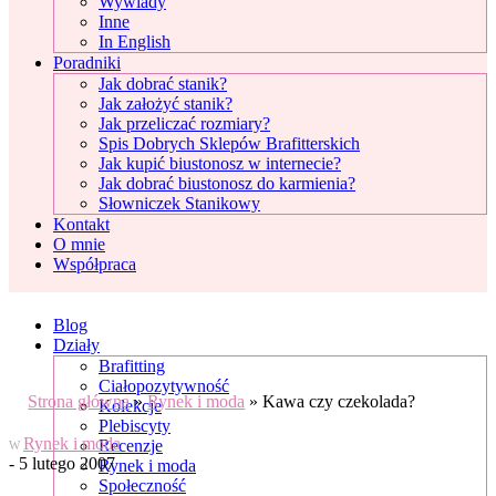
Wywiady
Inne
In English
Poradniki
Jak dobrać stanik?
Jak założyć stanik?
Jak przeliczać rozmiary?
Spis Dobrych Sklepów Brafitterskich
Jak kupić biustonosz w internecie?
Jak dobrać biustonosz do karmienia?
Słowniczek Stanikowy
Kontakt
O mnie
Współpraca
Blog
Działy
Brafitting
Ciałopozytywność
Strona główna
»
Rynek i moda
»
Kawa czy czekolada?
Kolekcje
Plebiscyty
Rynek i moda
Recenzje
W
- 5 lutego 2007
Rynek i moda
Społeczność