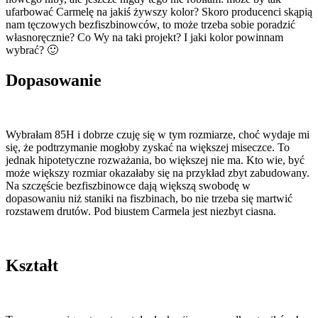
ufarbować Carmelę na jakiś żywszy kolor? Skoro producenci skąpią
nam tęczowych bezfiszbinowców, to może trzeba sobie poradzić
własnoręcznie? Co Wy na taki projekt? I jaki kolor powinnam
wybrać? 🙂
Dopasowanie
Wybrałam 85H i dobrze czuję się w tym rozmiarze, choć wydaje mi
się, że podtrzymanie mogłoby zyskać na większej miseczce. To
jednak hipotetyczne rozważania, bo większej nie ma. Kto wie, być
może większy rozmiar okazałaby się na przykład zbyt zabudowany.
Na szczęście bezfiszbinowce dają większą swobodę w
dopasowaniu niż staniki na fiszbinach, bo nie trzeba się martwić
rozstawem drutów. Pod biustem Carmela jest niezbyt ciasna.
Kształt