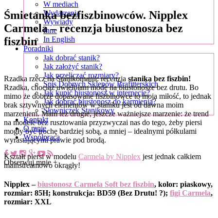
W mediach
Śmietanka bezfiszbinowców. Nipplex
Wydarzenia
Wywiady
Carmela – recenzja biustonosza bez
Inne
fiszbin
In English
Poradniki
Jak dobrać stanik?
Jak założyć stanik?
Jak przeliczać rozmiary?
Rzadka rzecz na Stanikomanii: recenzja
stanika bez fiszbin!
Spis Dobrych Sklepów Brafitterskich
Rzadka, chociaż uwielbiam modę na biustonosze bez drutu. Bo
Jak kupić biustonosz w internecie?
mimo że dobrze dopasowane fiszbinowce to moja miłość, to jednak
Jak dobrać biustonosz do karmienia?
brak sztywnych elementów w staniku jest od dawna moim
Słowniczek Stanikowy
marzeniem. Mam też drugie, jeszcze ważniejsze marzenie: że trend
Kontakt
na modele bez rusztowania przyzwyczai nas do tego, żeby piersi
O mnie
mogły być trochę bardziej sobą, a mniej – idealnymi półkulami
Współpraca
wyrastającymi prawie pod brodą.
Kształt piersi w modelu
Carmela by Nipplex
jest jednak całkiem
Obserwuj mnie +
mainstreamowo okrągły!
Nipplex –
biustonosz Carmela Soft bez fiszbin
, kolor: piaskowy,
rozmiar: 85H; konstrukcja: BD59 (Bez Drutu! ?);
figi Carmela
,
rozmiar: XXL