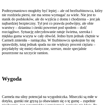
Podtrzymaniowo mogłoby być lepiej – ale od bezfiszbinowca, który
nie rozdziela piersi, nie ma sensu wymagać za wiele. Nie jest to
stanik do podskoków, ale do wyjścia z domu i chodzenia – jest jak
najbardziej bezpieczny. Tył jest co prawda podwójny, ale obie
warstwy – dzianina i cienki powernet pod spodem – dość
rozciągliwe. Sytuację zdecydowanie ratuje świetna, szeroka i
miękka guma wszyta w cały obwód. Jedno bym jednak chętnie w
Carmeli zmieniła – ramiączka. W fiszbinowcu spokojnie by się
sprawdziły, tutaj jednak spada na nie większy procent ciężaru –
przydałyby się mniej elastyczne, szersze, może specjalnie
poszerzone na szczycie ramion.
Wygoda
Carmela ma silny potencjał na wygodniczka. Miseczki są miłe w
dotyku, gumki nie gryzą (a obawiałam się o tę gumę – zupełnie