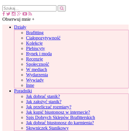
Obserwuj mnie +
Działy
Brafitting
Ciałopozytywność
Kolekcje
Plebiscyty
Rynek i moda
Recenzje
Społeczność
W mediach
Wydarzenia
Wywiady
Inne
Poradniki
Jak dobrać stanik?
Jak założyć stanik?
Jak przeliczać rozmiary?
Jak kupić biustonosz w internecie?
Spis Dobrych Sklepów Brafitterskich
Jak dobrać biustonosz do karmienia?
Słowniczek Stanikowy