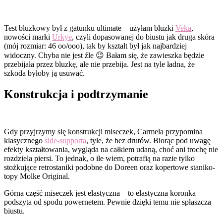
Test bluzkowy był z gatunku ultimate – użyłam bluzki
Veka
,
nowości marki
Urkye
, czyli dopasowanej do biustu jak druga skóra
(mój rozmiar: 46 oo/ooo), tak by kształt był jak najbardziej
widoczny. Chyba nie jest źle 😉 Bałam się, że zawieszka będzie
przebijała przez bluzkę, ale nie przebija. Jest na tyle ładna, że
szkoda byłoby ją usuwać.
Konstrukcja i podtrzymanie
Gdy przyjrzymy się konstrukcji miseczek, Carmela przypomina
klasycznego
side-supporta
, tyle, że bez drutów. Biorąc pod uwagę
efekty kształtowania, wygląda na całkiem udaną, choć ani trochę nie
rozdziela piersi. To jednak, o ile wiem, potrafią na razie tylko
stożkujące retrostaniki podobne do Doreen oraz kopertowe staniko-
topy Molke Original.
Górna część miseczek jest elastyczna – to elastyczna koronka
podszyta od spodu powernetem. Pewnie dzięki temu nie spłaszcza
biustu.