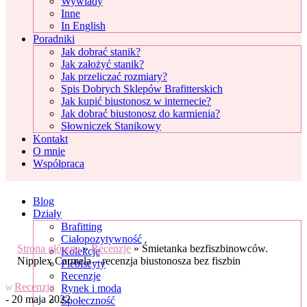
Wywiady
Inne
In English
Poradniki
Jak dobrać stanik?
Jak założyć stanik?
Jak przeliczać rozmiary?
Spis Dobrych Sklepów Brafitterskich
Jak kupić biustonosz w internecie?
Jak dobrać biustonosz do karmienia?
Słowniczek Stanikowy
Kontakt
O mnie
Współpraca
Blog
Działy
Brafitting
Ciałopozytywność
Strona główna
»
Recenzje
»
Śmietanka bezfiszbinowców.
Kolekcje
Nipplex Carmela – recenzja biustonosza bez fiszbin
Plebiscyty
Recenzje
Recenzje
Rynek i moda
W
- 20 maja 2022
Społeczność