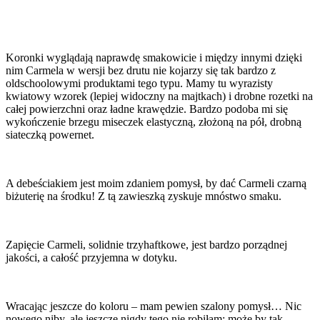
Koronki wyglądają naprawdę smakowicie i między innymi dzięki
nim Carmela w wersji bez drutu nie kojarzy się tak bardzo z
oldschoolowymi produktami tego typu. Mamy tu wyrazisty
kwiatowy wzorek (lepiej widoczny na majtkach) i drobne rozetki na
całej powierzchni oraz ładne krawędzie. Bardzo podoba mi się
wykończenie brzegu miseczek elastyczną, złożoną na pół, drobną
siateczką powernet.
A debeściakiem jest moim zdaniem pomysł, by dać Carmeli czarną
biżuterię na środku! Z tą zawieszką zyskuje mnóstwo smaku.
Zapięcie Carmeli, solidnie trzyhaftkowe, jest bardzo porządnej
jakości, a całość przyjemna w dotyku.
Wracając jeszcze do koloru – mam pewien szalony pomysł… Nic
nowego niby, ale jeszcze nigdy tego nie robiłam: może by tak