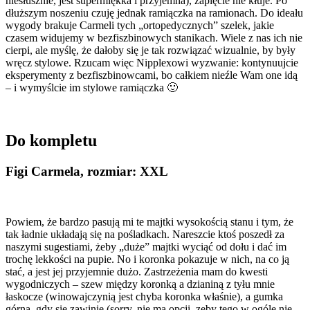
niesłusznie, jest supermiękka i przyjemna), zapięcie nie kłuje. Po
dłuższym noszeniu czuję jednak ramiączka na ramionach. Do ideału
wygody brakuje Carmeli tych „ortopedycznych” szelek, jakie
czasem widujemy w bezfiszbinowych stanikach. Wiele z nas ich nie
cierpi, ale myślę, że dałoby się je tak rozwiązać wizualnie, by były
wręcz stylowe. Rzucam więc Nipplexowi wyzwanie: kontynuujcie
eksperymenty z bezfiszbinowcami, bo całkiem nieźle Wam one idą
– i wymyślcie im stylowe ramiączka 🙂
Do kompletu
Figi Carmela, rozmiar: XXL
Powiem, że bardzo pasują mi te majtki wysokością stanu i tym, że
tak ładnie układają się na pośladkach. Nareszcie ktoś poszedł za
naszymi sugestiami, żeby „duże” majtki wyciąć od dołu i dać im
trochę lekkości na pupie. No i koronka pokazuje w nich, na co ją
stać, a jest jej przyjemnie dużo. Zastrzeżenia mam do kwesti
wygodniczych – szew między koronką a dzianiną z tyłu mnie
łaskocze (winowajczynią jest chyba koronka właśnie), a gumka
górna, gdy się zawinie (sorry, nie ma opcji, zeby tego w ogóle nie