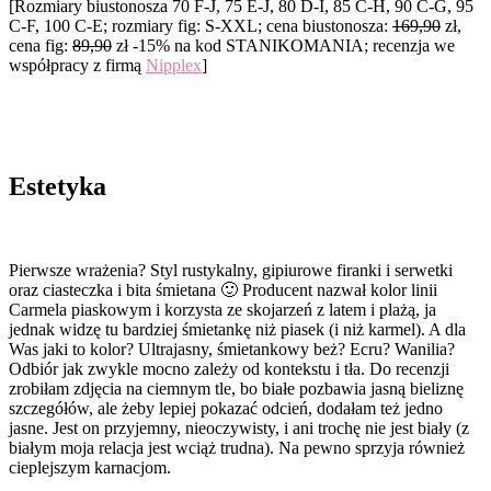
[Rozmiary biustonosza 70 F-J, 75 E-J, 80 D-I, 85 C-H, 90 C-G, 95
C-F, 100 C-E; rozmiary fig: S-XXL; cena biustonosza:
169,90
zł,
cena fig:
89,90
zł -15% na kod STANIKOMANIA; recenzja we
współpracy z firmą
Nipplex
]
Estetyka
Pierwsze wrażenia? Styl rustykalny, gipiurowe firanki i serwetki
oraz ciasteczka i bita śmietana 🙂 Producent nazwał kolor linii
Carmela piaskowym i korzysta ze skojarzeń z latem i plażą, ja
jednak widzę tu bardziej śmietankę niż piasek (i niż karmel). A dla
Was jaki to kolor? Ultrajasny, śmietankowy beż? Ecru? Wanilia?
Odbiór jak zwykle mocno zależy od kontekstu i tła. Do recenzji
zrobiłam zdjęcia na ciemnym tle, bo białe pozbawia jasną bieliznę
szczegółów, ale żeby lepiej pokazać odcień, dodałam też jedno
jasne. Jest on przyjemny, nieoczywisty, i ani trochę nie jest biały (z
białym moja relacja jest wciąż trudna). Na pewno sprzyja również
cieplejszym karnacjom.