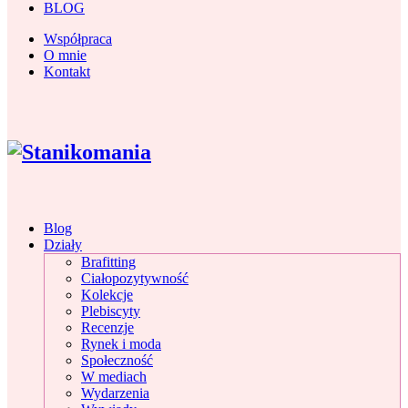
BLOG
Współpraca
O mnie
Kontakt
Blog
Działy
Brafitting
Ciałopozytywność
Kolekcje
Plebiscyty
Recenzje
Rynek i moda
Społeczność
W mediach
Wydarzenia