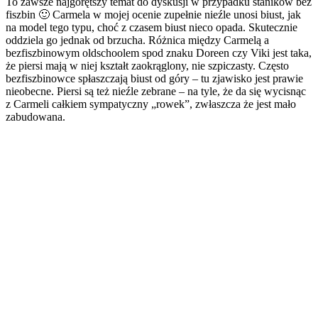
To zawsze najgorętszy temat do dyskusji w przypadku staników bez
fiszbin 🙂 Carmela w mojej ocenie zupełnie nieźle unosi biust, jak
na model tego typu, choć z czasem biust nieco opada. Skutecznie
oddziela go jednak od brzucha. Różnica między Carmelą a
bezfiszbinowym oldschoolem spod znaku Doreen czy Viki jest taka,
że piersi mają w niej kształt zaokrąglony, nie szpiczasty. Często
bezfiszbinowce spłaszczają biust od góry – tu zjawisko jest prawie
nieobecne. Piersi są też nieźle zebrane – na tyle, że da się wycisnąc
z Carmeli całkiem sympatyczny „rowek”, zwłaszcza że jest mało
zabudowana.