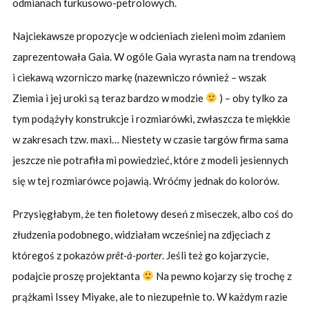
odmianach turkusowo-petrolowych.
Najciekawsze propozycje w odcieniach zieleni moim zdaniem
zaprezentowała Gaia. W ogóle Gaia wyrasta nam na trendową
i ciekawą wzorniczo markę (nazewniczo również – wszak
Ziemia i jej uroki są teraz bardzo w modzie
) – oby tylko za
tym podążyły konstrukcje i rozmiarówki, zwłaszcza te miękkie
w zakresach tzw. maxi… Niestety w czasie targów firma sama
jeszcze nie potrafiła mi powiedzieć, które z modeli jesiennych
się w tej rozmiarówce pojawią. Wróćmy jednak do kolorów.
Przysięgłabym, że ten fioletowy deseń z miseczek, albo coś do
złudzenia podobnego, widziałam wcześniej na zdjęciach z
któregoś z pokazów
prêt-à-porter
. Jeśli też go kojarzycie,
podajcie proszę projektanta
Na pewno kojarzy się trochę z
prążkami Issey Miyake, ale to niezupełnie to. W każdym razie