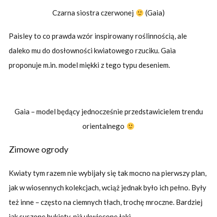
Czarna siostra czerwonej
(Gaia)
Paisley to co prawda wzór inspirowany roślinnością, ale
daleko mu do dosłowności kwiatowego rzuciku. Gaia
proponuje m.in. model miękki z tego typu deseniem.
Gaia – model będący jednocześnie przedstawicielem trendu
orientalnego
Zimowe ogrody
Kwiaty tym razem nie wybijały się tak mocno na pierwszy plan,
jak w wiosennych kolekcjach, wciąż jednak było ich pełno. Były
też inne – często na ciemnych tłach, trochę mroczne. Bardziej
jak suszone bukiety, niż ukwiecone łąki.