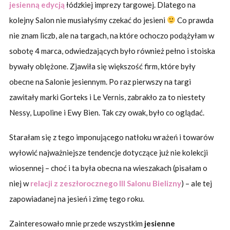
jesienną edycją
łódzkiej imprezy targowej. Dlatego na
kolejny Salon nie musiałyśmy czekać do jesieni
Co prawda
nie znam liczb, ale na targach, na które ochoczo podążyłam w
sobotę 4 marca, odwiedzających było również pełno i stoiska
bywały oblężone. Zjawiła się większość firm, które były
obecne na Salonie jesiennym. Po raz pierwszy na targi
zawitały marki Gorteks i Le Vernis, zabrakło za to niestety
Nessy, Lupoline i Ewy Bien. Tak czy owak, było co oglądać.
Starałam się z tego imponującego natłoku wrażeń i towarów
wyłowić najważniejsze tendencje dotyczące już nie kolekcji
wiosennej – choć i ta była obecna na wieszakach (pisałam o
niej w
relacji z zeszłorocznego III Salonu Bielizny
) – ale tej
zapowiadanej na jesień i zimę tego roku.
Zainteresowało mnie przede wszystkim
jesienne