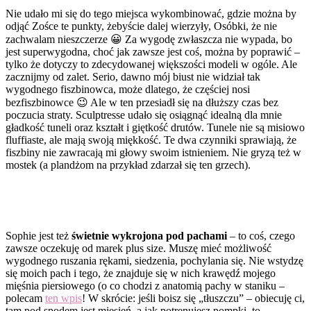
Nie udało mi się do tego miejsca wykombinować, gdzie można by
odjąć Zośce te punkty, żebyście dalej wierzyły, Osóbki, że nie
zachwalam nieszczerze 😀 Za wygodę zwłaszcza nie wypada, bo
jest superwygodna, choć jak zawsze jest coś, można by poprawić –
tylko że dotyczy to zdecydowanej większości modeli w ogóle. Ale
zacznijmy od zalet. Serio, dawno mój biust nie widział tak
wygodnego fiszbinowca, może dlatego, że częściej nosi
bezfiszbinowce 😉 Ale w ten przesiadł się na dłuższy czas bez
poczucia straty. Sculptresse udało się osiągnąć idealną dla mnie
gładkość tuneli oraz kształt i giętkość drutów. Tunele nie są misiowo
fluffiaste, ale mają swoją miękkość. Te dwa czynniki sprawiają, że
fiszbiny nie zawracają mi głowy swoim istnieniem. Nie gryzą też w
mostek (a plandżom na przykład zdarzał się ten grzech).
Sophie jest też
świetnie wykrojona pod pachami
– to coś, czego
zawsze oczekuję od marek plus size. Muszę mieć możliwość
wygodnego ruszania rękami, siedzenia, pochylania się. Nie wstydzę
się moich pach i tego, że znajduje się w nich krawędź mojego
mięśnia piersiowego (o co chodzi z anatomią pachy w staniku –
polecam
ten wpis
! W skrócie: jeśli boisz się „tłuszczu” – obiecuję ci,
tam pod spodem jest mięsień, a jak potrenujesz pompki, to