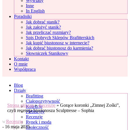
Wywiady
Inne
In English
Poradniki
Jak dobrać stanik?
Jak założyć stanik?
Jak przeliczać rozmiary?
Spis Dobrych Sklepów Brafitterskich
Jak kupić biustonosz w internecie?
Jak dobrać biustonosz do karmienia?
Słowniczek Stanikowy
Kontakt
O mnie
Współpraca
Blog
Działy
Brafitting
Ciałopozytywność
Strona główna
»
Recenzje
»
Gorące koronki „Zimnej Zośki”,
Kolekcje
czyli recenzja biustonosza Sculptresse – Sophia
Plebiscyty
Recenzje
Recenzje
Rynek i moda
W
- 16 maja 2025
Społeczność