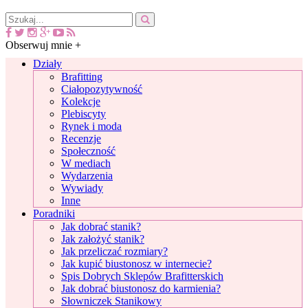
Obserwuj mnie +
Działy
Brafitting
Ciałopozytywność
Kolekcje
Plebiscyty
Rynek i moda
Recenzje
Społeczność
W mediach
Wydarzenia
Wywiady
Inne
Poradniki
Jak dobrać stanik?
Jak założyć stanik?
Jak przeliczać rozmiary?
Jak kupić biustonosz w internecie?
Spis Dobrych Sklepów Brafitterskich
Jak dobrać biustonosz do karmienia?
Słowniczek Stanikowy