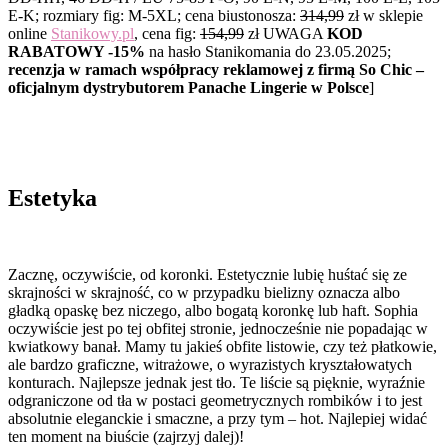
E-K; rozmiary fig: M-5XL; cena biustonosza:
314,99
zł w sklepie
online
Stanikowy.pl
, cena fig:
154,99
zł UWAGA
KOD
RABATOWY -15%
na hasło Stanikomania do 23.05.2025;
recenzja w ramach współpracy reklamowej z firmą So Chic –
oficjalnym dystrybutorem Panache Lingerie w Polsce
]
Estetyka
Zacznę, oczywiście, od koronki. Estetycznie lubię huśtać się ze
skrajności w skrajność, co w przypadku bielizny oznacza albo
gładką opaskę bez niczego, albo bogatą koronkę lub haft. Sophia
oczywiście jest po tej obfitej stronie, jednocześnie nie popadając w
kwiatkowy banał. Mamy tu jakieś obfite listowie, czy też płatkowie,
ale bardzo graficzne, witrażowe, o wyrazistych kryształowatych
konturach. Najlepsze jednak jest tło. Te liście są pięknie, wyraźnie
odgraniczone od tła w postaci geometrycznych rombików i to jest
absolutnie eleganckie i smaczne, a przy tym – hot. Najlepiej widać
ten moment na biuście (zajrzyj dalej)!