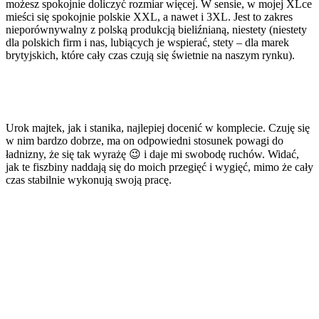
możesz spokojnie doliczyć rozmiar więcej. W sensie, w mojej XLce
mieści się spokojnie polskie XXL, a nawet i 3XL. Jest to zakres
nieporównywalny z polską produkcją bieliźnianą, niestety (niestety
dla polskich firm i nas, lubiących je wspierać, stety – dla marek
brytyjskich, które cały czas czują się świetnie na naszym rynku).
Urok majtek, jak i stanika, najlepiej docenić w komplecie. Czuję się
w nim bardzo dobrze, ma on odpowiedni stosunek powagi do
ładnizny, że się tak wyrażę 😉 i daje mi swobodę ruchów. Widać,
jak te fiszbiny naddają się do moich przegięć i wygięć, mimo że cały
czas stabilnie wykonują swoją pracę.