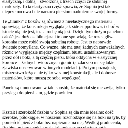
elastyczną, i dolną – stworzoną z trzech części ze stabilnej
markizety. To ta elastyczna część sprawia, że Sophia jest tak
nieprzemocowa i nie narzuca piersiom nadmiernie swojej formy.
Te „firanki” z boków są również z nieelastycznego materiału –
sprawiają, że konstrukcja wygląda jak side-supportowa, i choć w
istocie nią nie jest, to… trochę nią jest. Dzięki tym dużym panelom
całość jest dużo stabilniejsza i to one sprawiają, że rozciągliwa
koronka może robić swoją subtelną robotę. Jest to naprawdę
świetnie pomyślane. Co ważne, nie ma tutaj żadnych zauważalnych
różnic w wyglądzie między częściami biustu ustabilizowanymi
przez dół i boki, a tą częścią piersi, która oddycha w elastycznej
koronce – żadnych widocznych granic (a zdarzało mi się takie
zjawiska obserwować w innych modelach). Po tym poznaje się
mistrzostwo leżące nie tylko w samej konstrukcji, ale i doborze
materiałów, które muszą ze sobą współgrać.
Panele są umocowane w taki sposób, że materiał się nie zwija, tylko
przylega do piersi tam, gdzie powinien.
Kształt i szerokość fiszbin w Sophia są dla mnie idealne: dość
szerokie, półokrągłe, w noszeniu rozchodzące się na boki na tyle, by
pomieścić pierś z boku bez napierania na nią. Według producenta,
fiszbiny w tym modelu mają też zwiększoną elastyczność.