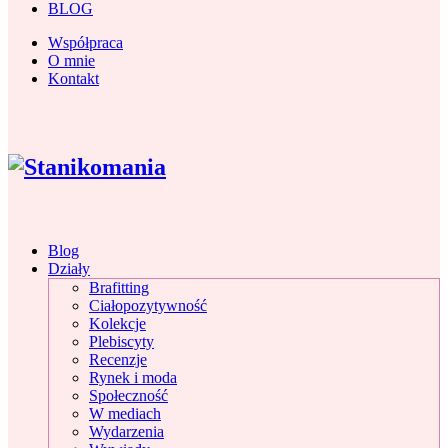
BLOG
Współpraca
O mnie
Kontakt
Blog
Działy
Brafitting
Ciałopozytywność
Kolekcje
Plebiscyty
Recenzje
Rynek i moda
Społeczność
W mediach
Wydarzenia