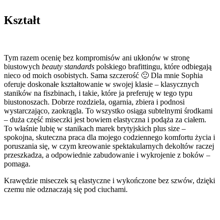
Kształt
Tym razem ocenię bez kompromisów ani ukłonów w stronę
biustowych
beauty standards
polskiego brafittingu, które odbiegają
nieco od moich osobistych. Sama szczerość 🙂 Dla mnie Sophia
oferuje doskonałe kształtowanie w swojej klasie – klasycznych
staników na fiszbinach, i takie, które ja preferuję w tego typu
biustonoszach. Dobrze rozdziela, ogarnia, zbiera i podnosi
wystarczająco, zaokrągla. To wszystko osiąga subtelnymi środkami
– duża część miseczki jest bowiem elastyczna i podąża za ciałem.
To właśnie lubię w stanikach marek brytyjskich plus size –
spokojna, skuteczna praca dla mojego codziennego komfortu życia i
poruszania się, w czym kreowanie spektakularnych dekoltów raczej
przeszkadza, a odpowiednie zabudowanie i wykrojenie z boków –
pomaga.
Krawędzie miseczek są elastyczne i wykończone bez szwów, dzięki
czemu nie odznaczają się pod ciuchami.