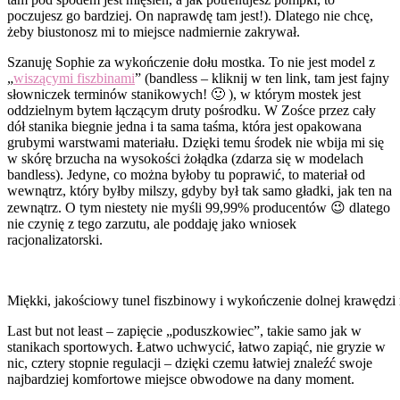
poczujesz go bardziej. On naprawdę tam jest!). Dlatego nie chcę,
żeby biustonosz mi to miejsce nadmiernie zakrywał.
Szanuję Sophie za wykończenie dołu mostka. To nie jest model z
„
wiszącymi fiszbinami
” (bandless – kliknij w ten link, tam jest fajny
słowniczek terminów stanikowych! 🙂 ), w którym mostek jest
oddzielnym bytem łączącym druty pośrodku. W Zośce przez cały
dół stanika biegnie jedna i ta sama taśma, która jest opakowana
grubymi warstwami materiału. Dzięki temu środek nie wbija mi się
w skórę brzucha na wysokości żołądka (zdarza się w modelach
bandless). Jedyne, co można byłoby tu poprawić, to materiał od
wewnątrz, który byłby milszy, gdyby był tak samo gładki, jak ten na
zewnątrz. O tym niestety nie myśli 99,99% producentów 😉 dlatego
nie czynię z tego zarzutu, ale poddaję jako wniosek
racjonalizatorski.
Miękki, jakościowy tunel fiszbinowy i wykończenie dolnej krawędzi
Last but not least – zapięcie „poduszkowiec”, takie samo jak w
stanikach sportowych. Łatwo uchwycić, łatwo zapiąć, nie gryzie w
nic, cztery stopnie regulacji – dzięki czemu łatwiej znaleźć swoje
najbardziej komfortowe miejsce obwodowe na dany moment.