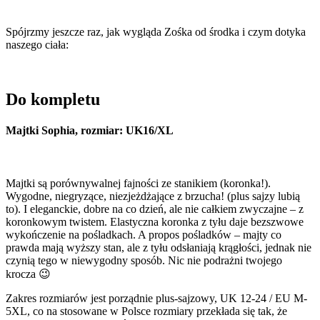
Spójrzmy jeszcze raz, jak wygląda Zośka od środka i czym dotyka
naszego ciała:
Do kompletu
Majtki Sophia, rozmiar: UK16/XL
Majtki są porównywalnej fajności ze stanikiem (koronka!).
Wygodne, niegryzące, niezjeżdżające z brzucha! (plus sajzy lubią
to). I eleganckie, dobre na co dzień, ale nie całkiem zwyczajne – z
koronkowym twistem. Elastyczna koronka z tyłu daje bezszwowe
wykończenie na pośladkach. A propos pośladków – majty co
prawda mają wyższy stan, ale z tyłu odsłaniają krągłości, jednak nie
czynią tego w niewygodny sposób. Nic nie podrażni twojego
krocza 😉
Zakres rozmiarów jest porządnie plus-sajzowy, UK 12-24 / EU M-
5XL, co na stosowane w Polsce rozmiary przekłada się tak, że