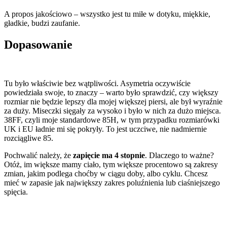
A propos jakościowo – wszystko jest tu miłe w dotyku, miękkie,
gładkie, budzi zaufanie.
Dopasowanie
Tu było właściwie bez wątpliwości. Asymetria oczywiście
powiedziała swoje, to znaczy – warto było sprawdzić, czy większy
rozmiar nie będzie lepszy dla mojej większej piersi, ale był wyraźnie
za duży. Miseczki sięgały za wysoko i było w nich za dużo miejsca.
38FF, czyli moje standardowe 85H, w tym przypadku rozmiarówki
UK i EU ładnie mi się pokryły. To jest uczciwe, nie nadmiernie
rozciągliwe 85.
Pochwalić należy, że
zapięcie ma 4 stopnie
. Dlaczego to ważne?
Otóż, im większe mamy ciało, tym większe procentowo są zakresy
zmian, jakim podlega choćby w ciągu doby, albo cyklu. Chcesz
mieć w zapasie jak największy zakres poluźnienia lub ciaśniejszego
spięcia.