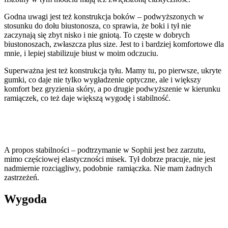
Godna uwagi jest też konstrukcja boków – podwyższonych w
stosunku do dołu biustonosza, co sprawia, że boki i tył nie
zaczynają się zbyt nisko i nie gniotą. To częste w dobrych
biustonoszach, zwłaszcza plus size. Jest to i bardziej komfortowe dla
mnie, i lepiej stabilizuje biust w moim odczuciu.
Superważna jest też konstrukcja tyłu. Mamy tu, po pierwsze, ukryte
gumki, co daje nie tylko wygładzenie optyczne, ale i większy
komfort bez gryzienia skóry, a po drugie podwyższenie w kierunku
ramiączek, co też daje większą wygodę i stabilność.
A propos stabilności – podtrzymanie w Sophii jest bez zarzutu,
mimo częściowej elastyczności misek. Tył dobrze pracuje, nie jest
nadmiernie rozciągliwy, podobnie ramiączka. Nie mam żadnych
zastrzeżeń.
Wygoda