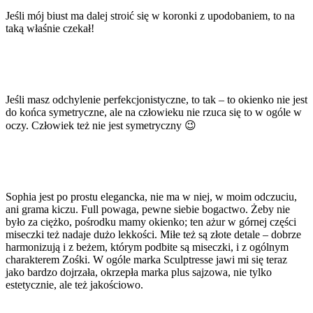
Jeśli mój biust ma dalej stroić się w koronki z upodobaniem, to na
taką właśnie czekał!
Jeśli masz odchylenie perfekcjonistyczne, to tak – to okienko nie jest
do końca symetryczne, ale na człowieku nie rzuca się to w ogóle w
oczy. Człowiek też nie jest symetryczny 😉
Sophia jest po prostu elegancka, nie ma w niej, w moim odczuciu,
ani grama kiczu. Full powaga, pewne siebie bogactwo. Żeby nie
było za ciężko, pośrodku mamy okienko; ten ażur w górnej części
miseczki też nadaje dużo lekkości. Miłe też są złote detale – dobrze
harmonizują i z beżem, którym podbite są miseczki, i z ogólnym
charakterem Zośki. W ogóle marka Sculptresse jawi mi się teraz
jako bardzo dojrzała, okrzepła marka plus sajzowa, nie tylko
estetycznie, ale też jakościowo.