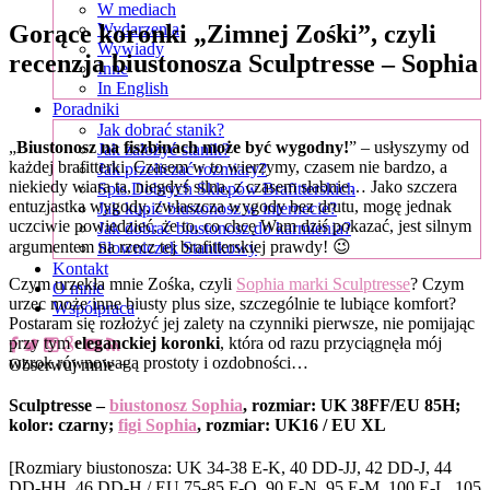
W mediach
Gorące koronki „Zimnej Zośki”, czyli
Wydarzenia
Wywiady
recenzja biustonosza Sculptresse – Sophia
Inne
In English
Poradniki
Jak dobrać stanik?
„
Biustonosz na fiszbinach może być wygodny!
” – usłyszymy od
Jak założyć stanik?
każdej brafitterki. Czasem w to wierzymy, czasem nie bardzo, a
Jak przeliczać rozmiary?
niekiedy wiara ta, niegdyś silna, z czasem słabnie… Jako szczera
Spis Dobrych Sklepów Brafitterskich
entuzjastka wygody, zwłaszcza wygody bez drutu, mogę jednak
Jak kupić biustonosz w internecie?
uczciwie powiedzieć, że to, co chcę Wam dziś pokazać, jest silnym
Jak dobrać biustonosz do karmienia?
argumentem na rzecz tej brafitterskiej prawdy! 😉
Słowniczek Stanikowy
Kontakt
Czym urzekła mnie Zośka, czyli
Sophia marki Sculptresse
? Czym
O mnie
urzec może inne biusty plus size, szczególnie te lubiące komfort?
Współpraca
Postaram się rozłożyć jej zalety na czynniki pierwsze, nie pomijając
przy tym
eleganckiej koronki
, która od razu przyciągnęła mój
wzrok równowagą prostoty i ozdobności…
Obserwuj mnie +
Sculptresse –
biustonosz Sophia
, rozmiar: UK 38FF/EU 85H;
kolor: czarny;
figi Sophia
, rozmiar: UK16 / EU XL
[Rozmiary biustonosza: UK 34-38 E-K, 40 DD-JJ, 42 DD-J, 44
DD-HH, 46 DD-H / EU 75-85 F-O, 90 E-N, 95 E-M, 100 E-L, 105