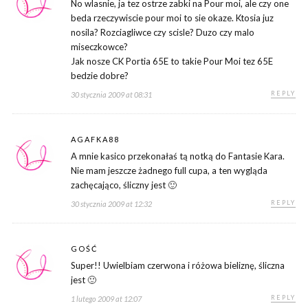
No wlasnie, ja tez ostrze zabki na Pour moi, ale czy one
beda rzeczywiscie pour moi to sie okaze. Ktosia juz
nosila? Rozciagliwce czy scisle? Duzo czy malo
miseczkowce?
Jak nosze CK Portia 65E to takie Pour Moi tez 65E
bedzie dobre?
REPLY
30 stycznia 2009 at 08:31
AGAFKA88
A mnie kasico przekonałaś tą notką do Fantasie Kara.
Nie mam jeszcze żadnego full cupa, a ten wygląda
zachęcająco, śliczny jest 🙂
REPLY
30 stycznia 2009 at 12:32
GOŚĆ
Super!! Uwielbiam czerwona i różowa bieliznę, śliczna
jest 🙂
REPLY
1 lutego 2009 at 12:07