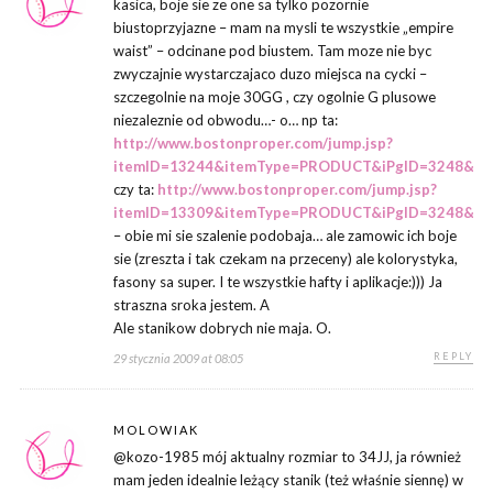
kasica, boje sie ze one sa tylko pozornie
biustoprzyjazne – mam na mysli te wszystkie „empire
waist” – odcinane pod biustem. Tam moze nie byc
zwyczajnie wystarczajaco duzo miejsca na cycki –
szczegolnie na moje 30GG , czy ogolnie G plusowe
niezaleznie od obwodu…- o… np ta:
http://www.bostonproper.com/jump.jsp?
itemID=13244&itemType=PRODUCT&iPgID=3248&p
czy ta:
http://www.bostonproper.com/jump.jsp?
itemID=13309&itemType=PRODUCT&iPgID=3248&p
– obie mi sie szalenie podobaja… ale zamowic ich boje
sie (zreszta i tak czekam na przeceny) ale kolorystyka,
fasony sa super. I te wszystkie hafty i aplikacje:))) Ja
straszna sroka jestem. A
Ale stanikow dobrych nie maja. O.
REPLY
29 stycznia 2009 at 08:05
MOLOWIAK
@kozo-1985 mój aktualny rozmiar to 34JJ, ja również
mam jeden idealnie leżący stanik (też właśnie siennę) w