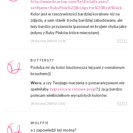
http://www.brastop.com/SetDetails.aspx?
setName=RubyPink%20Bridgette%20Red/Black
.
Kolor jest w rzeczywistości bardziej koralowy niż na
zdjęciu, a sam stanik trochę bardziej zabudowany, ale
leży bardzo przyzwoicie (pasował mi krojem chyba jako
jedyny z Ruby Pinków które mierzyłam).
REPLY
28 stycznia 2009 at 13:36
BUTTERS77
Podoba mi się kolor biustonosza tej pani z osmalonym
brzuchem;))
Wero
, a czy Twojego marzenia o pomarańczowym nie
spełniłaby
tygrysica w różowe pręgi
?;) Ja ją bardzo
polecam wielbicielkom wyrazistych kolorów.
REPLY
28 stycznia 2009 at 13:42
WOLFFIE
a z zapowiedzi też można?