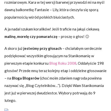
rozmiarowym. Kara w tej wersji barwnej przywodzi mi na myśl
dawną balkonetkę Fantasie – Lily, która cieszyła się sporą
popularnością wśród polskich biuściastych.
A ja nadal szukam koralików! Jeśli traficie na jakąś ciekawą
malinę, morelę czy pomarańczę
– proszę o głos! 🙂
A skoro już
jesteśmy przy głosach
– chciałabym serdecznie
podziękować wszystkim głosującym na Stanikomanię w
pierwszym etapie konkursu
Blog Roku 2008
. Oddałyście 198
głosów! Przede mną teraz kolejny etap i oddzielne głosowanie
– na
Bloga Blogerów
(choć moim zdaniem nagroda powinna
nazywać się „Blog Czytelników…”). Dzięki Wam Stanikomania
jest już w pierwszej dwudziestce. Wybory potrwają do 9
lutego.