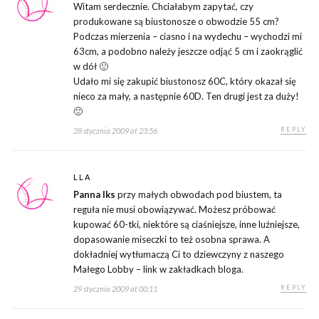
Witam serdecznie. Chciałabym zapytać, czy
produkowane są biustonosze o obwodzie 55 cm?
Podczas mierzenia – ciasno i na wydechu – wychodzi mi
63cm, a podobno należy jeszcze odjąć 5 cm i zaokrąglić
w dół 🙁
Udało mi się zakupić biustonosz 60C, który okazał się
nieco za mały, a następnie 60D. Ten drugi jest za duży!
🙁
REPLY
28 stycznia 2009 at 23:56
LLA
Panna Iks
przy małych obwodach pod biustem, ta
reguła nie musi obowiązywać. Możesz próbować
kupować 60-tki, niektóre są ciaśniejsze, inne luźniejsze,
dopasowanie miseczki to też osobna sprawa. A
dokładniej wytłumaczą Ci to dziewczyny z naszego
Małego Lobby – link w zakładkach bloga.
REPLY
29 stycznia 2009 at 00:11