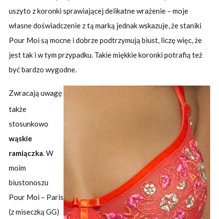
uszyto z koronki sprawiającej delikatne wrażenie – moje
własne doświadczenie z tą marką jednak wskazuje, że staniki
Pour Moi są mocne i dobrze podtrzymują biust, liczę więc, że
jest tak i w tym przypadku. Takie miękkie koronki potrafią też
być bardzo wygodne.
Zwracają uwagę
także
stosunkowo
wąskie
ramiączka
. W
moim
biustonoszu
Pour Moi – Paris
(z miseczką GG)