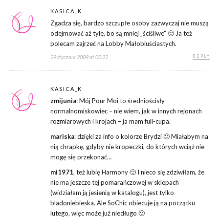
KASICA_K
Zgadza się, bardzo szczupłe osoby zazwyczaj nie muszą
odejmować aż tyle, bo są mniej „ściśliwe” 🙂 Ja też
polecam zajrzeć na Lobby Małobiuściastych.
REPLY
29 stycznia 2009 at 00:22
KASICA_K
zmijunia
: Mój Pour Moi to średniościsły
normalnomiskowiec – nie wiem, jak w innych rejonach
rozmiarowych i krojach – ja mam full-cupa.
mariska
: dzięki za info o kolorze Brydzi 🙂 Miałabym na
nią chrapkę, gdyby nie kropeczki, do których wciąż nie
mogę się przekonać…
mi1971
, też lubię Harmony 🙂 I nieco się zdziwiłam, że
nie ma jeszcze tej pomarańczowej w sklepach
(widziałam ją jesienią w katalogu), jest tylko
bladoniebieska. Ale SoChic obiecuje ją na początku
lutego, więc może już niedługo 🙂