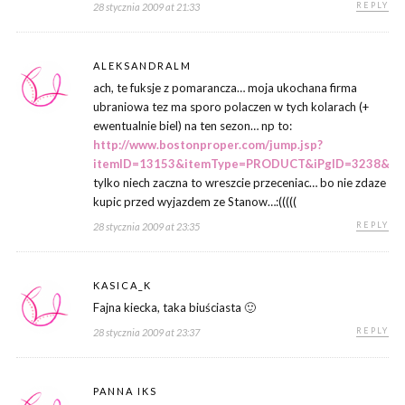
REPLY
28 stycznia 2009 at 21:33
ALEKSANDRALM
ach, te fuksje z pomarancza… moja ukochana firma
ubraniowa tez ma sporo polaczen w tych kolarach (+
ewentualnie biel) na ten sezon… np to:
http://www.bostonproper.com/jump.jsp?
itemID=13153&itemType=PRODUCT&iPgID=3238&p
tylko niech zaczna to wreszcie przeceniac… bo nie zdaze
kupic przed wyjazdem ze Stanow…:(((((
REPLY
28 stycznia 2009 at 23:35
KASICA_K
Fajna kiecka, taka biuściasta 🙂
REPLY
28 stycznia 2009 at 23:37
PANNA IKS