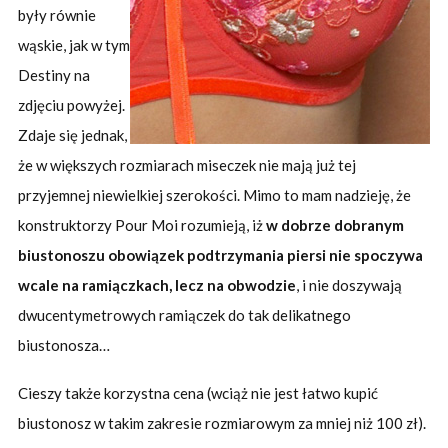
były równie
wąskie, jak w tym
Destiny na
zdjęciu powyżej.
Zdaje się jednak,
że w większych rozmiarach miseczek nie mają już tej
przyjemnej niewielkiej szerokości. Mimo to mam nadzieję, że
konstruktorzy Pour Moi rozumieją, iż
w dobrze dobranym
biustonoszu obowiązek podtrzymania piersi nie spoczywa
wcale na ramiączkach, lecz na obwodzie
, i nie doszywają
dwucentymetrowych ramiączek do tak delikatnego
biustonosza…
Cieszy także korzystna cena (wciąż nie jest łatwo kupić
biustonosz w takim zakresie rozmiarowym za mniej niż 100 zł).