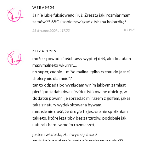
WERA9954
Ja nie lubię fuksjowego i już. Zresztą jaki rozmiar mam
zamówić? 65G i sobie zawiązać z tyłu na kokardkę?
REPLY
28 stycznia 2009 at 17:53
KOZA-1985
może z powodu ilości kawy wypitej dziś, ale dostałam
maxymalnego wkurrrr….
no super, cudnie – miód malina, tylko czemu do jasnej
cholery nic dla mnie??
tango odpada bo wyglądam w nim jakbym zamiast
pierśi posiadała dwa niezidentyfikowane obiekty, w
dodatku powinni je sprzedać mi razem z golfem, jakaś
taka z natury wydekoltowana bywam.
fantasie nie dość, że drogie to jeszcze nie spotkałam
takiego, które lezałoby bez zarzutów, podobnie jak
natural charm w moim rozmiarze:(
jestem wściekła, zła i wyć się chce :/