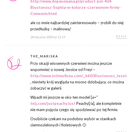
http://www.dopasowana.pl/product-pol-404-
Biustonosz-Sophia-w-kolorze-czerwonym-firmy-
Comexim.html
ale co mnie najbardziej zainteresowało – zrobili do niej
przedłużkę – malinową!
REPLY
28 stycznia 2009 at 11:19
THE_MARISKA
Przy okazji wiosennych czerwieni można jeszcze
wspomnieć o nowej Jessice od Freyi –
http://www.intimo4you.com/_,k60/Biustonosz_Jessica_
, niestety krój wygląda na mocno dziobujący, co można
zobaczyć w galerii.
Wpadł mi jeszcze w oko ten model [a=”
tnij.com/justpeachyJust
Peachy[/a], ale kompletnie
nie mam pojęcia czego się spodziewać po tej firmie.
Osobiście czekam na podobny wybór w stanikach
ciemnozielonych i fioletowych 🙂