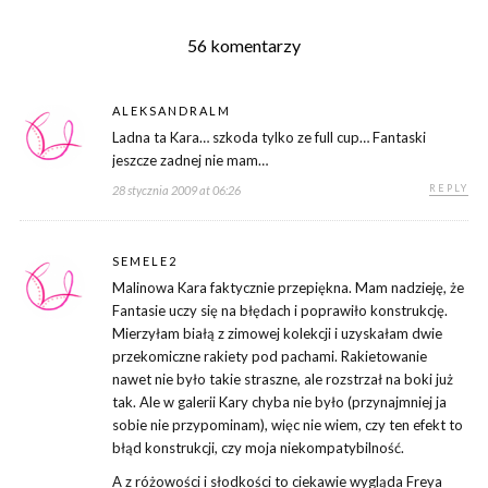
56 komentarzy
ALEKSANDRALM
Ladna ta Kara… szkoda tylko ze full cup… Fantaski
jeszcze zadnej nie mam…
REPLY
28 stycznia 2009 at 06:26
SEMELE2
Malinowa Kara faktycznie przepiękna. Mam nadzieję, że
Fantasie uczy się na błędach i poprawiło konstrukcję.
Mierzyłam białą z zimowej kolekcji i uzyskałam dwie
przekomiczne rakiety pod pachami. Rakietowanie
nawet nie było takie straszne, ale rozstrzał na boki już
tak. Ale w galerii Kary chyba nie było (przynajmniej ja
sobie nie przypominam), więc nie wiem, czy ten efekt to
błąd konstrukcji, czy moja niekompatybilność.
A z różowości i słodkości to ciekawie wygląda Freya