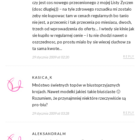
czy jest cos nowego przecenionego z mojej Listy Zyczen
(dosc dlugiej;)) – na tyle zdrowego rozsadku mi zostalo
zeby nie kupowac tam w cenach regularnych bo tanio
nie jest, a przecenic i tak przecenia po miesiacu, dwoch,
trzech od wprowadzenia do oferty… I wtedy sie klnie jak
sie kupilo w regularnej cenie – i tu nie chodzi nawet o
oszczednosc, po prostu mialo by sie wiecej ciuchow za
ta sama kwote…
REPLY
29 stycznia 2009 at 02:20
KASICA_K
Mnóstwo świetnych topów w biustoprzyjaznych
krojach. Nawet modelki jakieś takie biuściaste 🙂
Rozumiem, że przynajmniej niektóre rzeczywiście są
pro-biu?
REPLY
29 stycznia 2009 at 03:28
ALEKSANDRALM