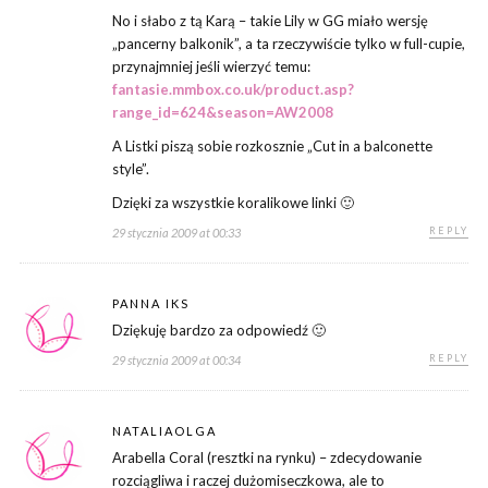
No i słabo z tą Karą – takie Lily w GG miało wersję
„pancerny balkonik”, a ta rzeczywiście tylko w full-cupie,
przynajmniej jeśli wierzyć temu:
fantasie.mmbox.co.uk/product.asp?
range_id=624&season=AW2008
A Listki piszą sobie rozkosznie „Cut in a balconette
style”.
Dzięki za wszystkie koralikowe linki 🙂
REPLY
29 stycznia 2009 at 00:33
PANNA IKS
Dziękuję bardzo za odpowiedź 🙂
REPLY
29 stycznia 2009 at 00:34
NATALIAOLGA
Arabella Coral (resztki na rynku) – zdecydowanie
rozciągliwa i raczej dużomiseczkowa, ale to