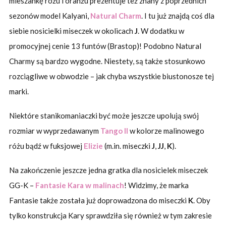
mieszankę różu i oranżu prezentuje też znany z poprzednich
sezonów model Kalyani,
Natural Charm
. I tu już znajdą coś dla
siebie nosicielki miseczek w okolicach
J
. W dodatku w
promocyjnej cenie 13 funtów (Brastop)! Podobno Natural
Charmy są bardzo wygodne. Niestety, są także stosunkowo
rozciągliwe w obwodzie – jak chyba wszystkie biustonosze tej
marki.
Niektóre stanikomaniaczki być może jeszcze upolują swój
rozmiar w wyprzedawanym
Tango II
w kolorze malinowego
różu bądź w fuksjowej
Elizie
(m.in. miseczki
J
,
JJ
,
K
).
Na zakończenie jeszcze jedna gratka dla nosicielek miseczek
GG-K –
Fantasie Kara w malinach
! Widzimy, że marka
Fantasie także została już doprowadzona do miseczki
K
. Oby
tylko konstrukcja Kary sprawdziła się również w tym zakresie