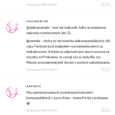
REPLY
28 stycznia 2009 at 08:45
KASIAMAT00
@aleksandralm – jest też balkonik, tylko w mniejszym
zakresie rozmiarowym (do G).
@semele – chyba to nie kwestia niekompatybilności, full
cupy Fantasie pod względem rozstawiania piersi są
makabryczne. A Katie na zdjęciach jest sporo wyższa na
mostku od Pollyanny, to raczej coś w stylu Rio czy
Maisie, przynajmniej jeśli chodzi o poziom zabudowania.
REPLY
28 stycznia 2009 at 08:47
AARAVIS
Dla zainteresowanych podobnymi kolorami i
kompatybilnych z curvy Kate – nowa Portia coral/aqua
😀
REPLY
28 stycznia 2009 at 09:32