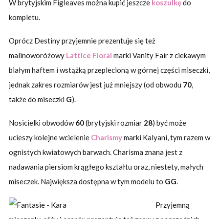
W brytyjskim Figleaves można kupić jeszcze
koszulkę
do
kompletu.
Oprócz Destiny przyjemnie prezentuje się też
malinoworóżowy
Lattice Floral
marki Vanity Fair z ciekawym
białym haftem i wstążką przeplecioną w górnej części miseczki,
jednak zakres rozmiarów jest już mniejszy (od obwodu
70
,
także do miseczki
G
).
Nosicielki obwodów
60
(brytyjski rozmiar
28
) być może
ucieszy kolejne wcielenie
Charismy
marki Kalyani, tym razem w
ognistych kwiatowych barwach. Charisma znana jest z
nadawania piersiom krągłego kształtu oraz, niestety, małych
miseczek. Największa dostępna w tym modelu to
GG
.
Przyjemną