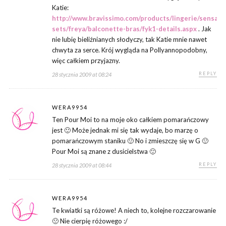
Katie:
http://www.bravissimo.com/products/lingerie/sensatio
sets/freya/balconette-bras/fyk1-details.aspx
. Jak
nie lubię bieliźnianych słodyczy, tak Katie mnie nawet
chwyta za serce. Krój wygląda na Pollyannopodobny,
więc całkiem przyjazny.
REPLY
28 stycznia 2009 at 08:24
WERA9954
Ten Pour Moi to na moje oko całkiem pomarańczowy
jest 🙂 Może jednak mi się tak wydaje, bo marzę o
pomarańczowym staniku 🙂 No i zmieszczę się w G 🙂
Pour Moi są znane z dusicielstwa 🙂
REPLY
28 stycznia 2009 at 08:44
WERA9954
Te kwiatki są różowe! A niech to, kolejne rozczarowanie
🙁 Nie cierpię różowego :/