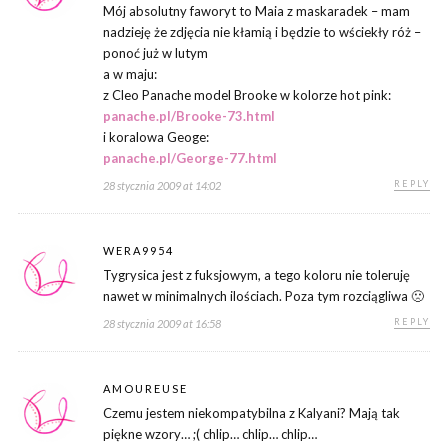
Mój absolutny faworyt to Maia z maskaradek – mam
nadzieję że zdjęcia nie kłamią i będzie to wściekły róż –
ponoć już w lutym
a w maju:
z Cleo Panache model Brooke w kolorze hot pink:
panache.pl/Brooke-73.html
i koralowa Geoge:
panache.pl/George-77.html
REPLY
28 stycznia 2009 at 14:02
WERA9954
Tygrysica jest z fuksjowym, a tego koloru nie toleruję
nawet w minimalnych ilościach. Poza tym rozciągliwa 🙁
REPLY
28 stycznia 2009 at 16:58
AMOUREUSE
Czemu jestem niekompatybilna z Kalyani? Mają tak
piękne wzory… ;( chlip… chlip… chlip…