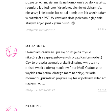
pozostałych musiałam iść na kompromis co do kształtu,
rozmiaru lub jednego i drugiego, ale nie wściekam się,
nie gryzę i nie kopię, bo nadal pamiętam jak wyglądałam
w rozmiarze 95E. W chwilach doła polecam oglądanie
starych zdjęć pod kątem biustu 🙂
REPLY
29 stycznia 2009 at 23:37
MAUZONKA
Uwielbiam czerwień i już się oblizuję na myśl o
niketórych z zaprezentowanych przez Kasicę modeli:)
Czy to prawda, że malborska Bellissima wkracza na
polski rynek z ofertą stanikow Pour Moi? Cudne sa te
wąskie ramiączka, dlatego mam nadzieję, że lada
moment i „purmłaki” pojawią się też w polskich sklepach
naziemnych…
REPLY
30 stycznia 2009 at 06:42
FRAULEIN