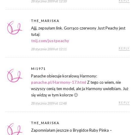
REPLY
28 stycznia 2009 at 12:10
THE_MARISKA
Ajjj, zepsułam link. Gorrąco czerwony Just Peachy jest
tutaj:
tnij.com/justpeachy
REPLY
28 stycznia 2009 at 12:11
MI1971
Panache obiecuje koralową Harmony:
panache.pl/Harmony-17.html
Z tego co wiem, nie
wszyscy cenią ten model, ale ja Harmony uwielbiam. Już
się widzę w tym kolorze 🙂
REPLY
28 stycznia 2009 at 12:48
THE_MARISKA
Zapomniałam jeszcze o Brygidce Ruby Pinka –