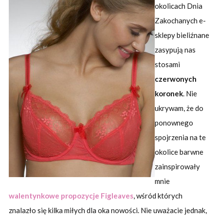
okolicach Dnia
Zakochanych e-
sklepy bieliźnane
zasypują nas
stosami
czerwonych
koronek
. Nie
ukrywam, że do
ponownego
spojrzenia na te
okolice barwne
zainspirowały
mnie
walentynkowe propozycje Figleaves
, wśród których
znalazło się kilka miłych dla oka nowości. Nie uważacie jednak,