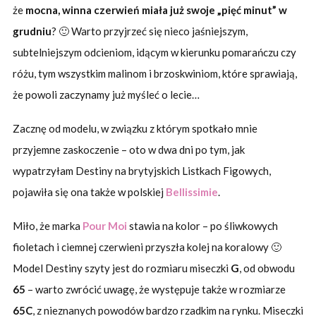
że
mocna, winna czerwień miała już swoje „pięć minut” w
grudniu
? 🙂 Warto przyjrzeć się nieco jaśniejszym,
subtelniejszym odcieniom, idącym w kierunku pomarańczu czy
różu, tym wszystkim malinom i brzoskwiniom, które sprawiają,
że powoli zaczynamy już myśleć o lecie…
Zacznę od modelu, w związku z którym spotkało mnie
przyjemne zaskoczenie – oto w dwa dni po tym, jak
wypatrzyłam Destiny na brytyjskich Listkach Figowych,
pojawiła się ona także w polskiej
Bellissimie
.
Miło, że marka
Pour Moi
stawia na kolor – po śliwkowych
fioletach i ciemnej czerwieni przyszła kolej na koralowy 🙂
Model Destiny szyty jest do rozmiaru miseczki
G
, od obwodu
65
– warto zwrócić uwagę, że występuje także w rozmiarze
65C
, z nieznanych powodów bardzo rzadkim na rynku. Miseczki