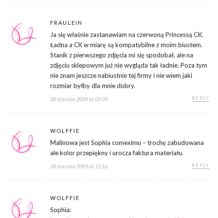
FRAULEIN
Ja się właśnie zastanawiam na czerwoną Princessą CK.
Ładna a CK w miarę są kompatybilne z moim biustem.
Stanik z pierwszego zdjęcia mi się spodobał, ale na
zdjęciu sklepowym już nie wygląda tak ładnie. Poza tym
nie znam jeszcze nabiustnie tej firmy i nie wiem jaki
rozmiar byłby dla mnie dobry.
REPLY
28 stycznia 2009 at 09:39
WOLFFIE
Malinowa jest Sophia comeximu – trochę zabudowana
ale kolor przepiękny i urocza faktura materiału.
REPLY
28 stycznia 2009 at 11:16
WOLFFIE
Sophia: