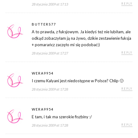
REPLY
28 stycznia 2009 at 17:13
BUTTERS77
A to prawda, z fuksjowym. Ja kiedyś też nie lubiłam, ale
odkąd zobaczyłam ją na żywo, dzikie zestawienie fuksja
+ pomarańcz zaczęło mi się podobać:)
REPLY
28 stycznia 2009 at 17:27
WERA9954
I czemu Kalyani jest niedostępne w Polsce? Chlip 🙁
REPLY
28 stycznia 2009 at 17:28
WERA9954
E tam, i tak ma szerokie fiszbiny :/
REPLY
28 stycznia 2009 at 17:28