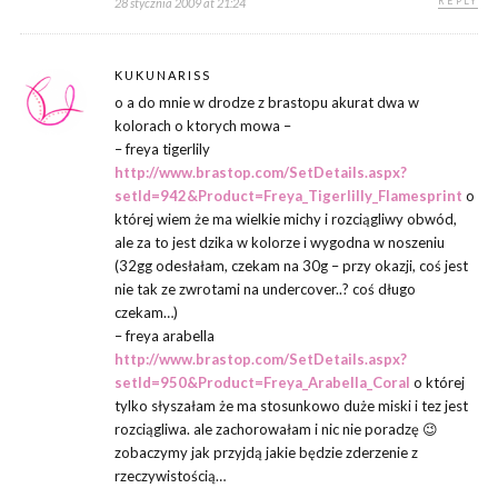
REPLY
28 stycznia 2009 at 21:24
KUKUNARISS
o a do mnie w drodze z brastopu akurat dwa w
kolorach o ktorych mowa –
– freya tigerlily
http://www.brastop.com/SetDetails.aspx?
setId=942&Product=Freya_Tigerlilly_Flamesprint
o
której wiem że ma wielkie michy i rozciągliwy obwód,
ale za to jest dzika w kolorze i wygodna w noszeniu
(32gg odesłałam, czekam na 30g – przy okazji, coś jest
nie tak ze zwrotami na undercover..? coś długo
czekam…)
– freya arabella
http://www.brastop.com/SetDetails.aspx?
setId=950&Product=Freya_Arabella_Coral
o której
tylko słyszałam że ma stosunkowo duże miski i tez jest
rozciągliwa. ale zachorowałam i nic nie poradzę 😉
zobaczymy jak przyjdą jakie będzie zderzenie z
rzeczywistością…