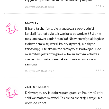
czy już nic, po siennie, mnie nie zaskoczy na plus??
REPLY
28 stycznia 2009 at 19:18
KLAVIEL
lŚliczna ta charisma, ale granatowa z poprzedniej
kolekcji (cudna) byla tak wąska w obwodzie 65 ,że nie
mogłam nawet zapiąć stanika! Nie wiem więc jak będzie
z obwodem w tej wersji kolorystycznej , ale chyba
zaryzykuję.. i te aksamitne ramiączka! Podwójne! Pod
aksamitem jest rozciągliwe w takim samym kolorze i
szerokości ,dzieki czemu aksamit mie wrzyna sie w
ramiona
REPLY
28 stycznia 2009 at 20:41
ZMIJUNIA.LBN
Dziewczęta, czy ja dobrze pamiętam, ze Pour Moi? robi
ściśliwe małomiskowce? Tak się na nie czaję i czaję i nie
wiem do końca..