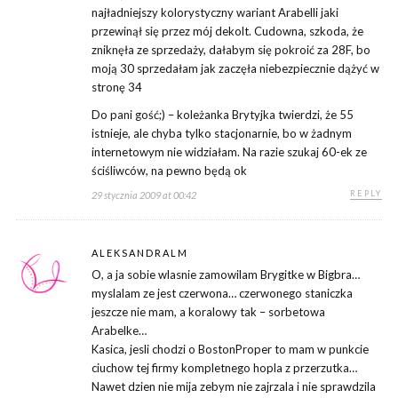
najładniejszy kolorystyczny wariant Arabelli jaki
przewinął się przez mój dekolt. Cudowna, szkoda, że
zniknęła ze sprzedaży, dałabym się pokroić za 28F, bo
moją 30 sprzedałam jak zaczęła niebezpiecznie dążyć w
stronę 34
Do pani gość;) – koleżanka Brytyjka twierdzi, że 55
istnieje, ale chyba tylko stacjonarnie, bo w żadnym
internetowym nie widziałam. Na razie szukaj 60-ek ze
ściśliwców, na pewno będą ok
REPLY
29 stycznia 2009 at 00:42
ALEKSANDRALM
O, a ja sobie wlasnie zamowilam Brygitke w Bigbra…
myslalam ze jest czerwona… czerwonego staniczka
jeszcze nie mam, a koralowy tak – sorbetowa
Arabelke…
Kasica, jesli chodzi o BostonProper to mam w punkcie
ciuchow tej firmy kompletnego hopla z przerzutka…
Nawet dzien nie mija zebym nie zajrzala i nie sprawdzila