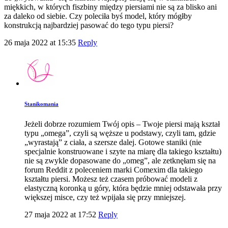
miękkich, w których fiszbiny między piersiami nie są za blisko ani
za daleko od siebie. Czy poleciła byś model, który mógłby
konstrukcją najbardziej pasować do tego typu piersi?
26 maja 2022 at 15:35
Reply
Stanikomania
Jeżeli dobrze rozumiem Twój opis – Twoje piersi mają kształ
typu „omega”, czyli są węższe u podstawy, czyli tam, gdzie
„wyrastają” z ciała, a szersze dalej. Gotowe staniki (nie
specjalnie konstruowane i szyte na miarę dla takiego kształtu)
nie są zwykle dopasowane do „omeg”, ale zetknęłam się na
forum Reddit z poleceniem marki Comexim dla takiego
kształtu piersi. Możesz też czasem próbować modeli z
elastyczną koronką u góry, która będzie mniej odstawała przy
większej misce, czy też wpijała się przy mniejszej.
27 maja 2022 at 17:52
Reply