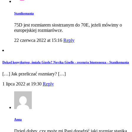
Stanikomania
75D jest rozmiarem siostrzanym do 70E, jeżeli mówimy o
europejskiej rozmiarówce.
22 czerwca 2022 at 15:16
Reply
Dokąd kopytkujesz, śmiała Gizelo? Novika Giselle - recenzja biustonosza - Stanikomania
[…] Jak przeliczać rozmiary? […]
1 lipca 2022 at 19:30
Reply
Anna
Dzień dobry, czy może mi Pani doradzić jaki rozmiar stanika