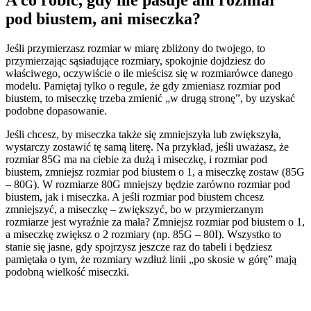
pod biustem, ani miseczka?
Jeśli przymierzasz rozmiar w miarę zbliżony do twojego, to
przymierzając sąsiadujące rozmiary, spokojnie dojdziesz do
właściwego, oczywiście o ile mieścisz się w rozmiarówce danego
modelu. Pamiętaj tylko o regule, że gdy zmieniasz rozmiar pod
biustem, to miseczkę trzeba zmienić „w drugą stronę”, by uzyskać
podobne dopasowanie.
Jeśli chcesz, by miseczka także się zmniejszyła lub zwiększyła,
wystarczy zostawić tę samą literę. Na przykład, jeśli uważasz, że
rozmiar 85G ma na ciebie za dużą i miseczkę, i rozmiar pod
biustem, zmniejsz rozmiar pod biustem o 1, a miseczkę zostaw (85G
– 80G). W rozmiarze 80G mniejszy będzie zarówno rozmiar pod
biustem, jak i miseczka. A jeśli rozmiar pod biustem chcesz
zmniejszyć, a miseczkę – zwiększyć, bo w przymierzanym
rozmiarze jest wyraźnie za mała? Zmniejsz rozmiar pod biustem o 1,
a miseczkę zwiększ o 2 rozmiary (np. 85G – 80I). Wszystko to
stanie się jasne, gdy spojrzysz jeszcze raz do tabeli i będziesz
pamiętała o tym, że rozmiary wzdłuż linii „po skosie w górę” mają
podobną wielkość miseczki.