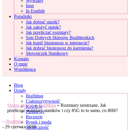
Wywiady
Inne
In English
Poradniki
Jak dobrać stanik?
Jak założyć stanik?
Jak przeliczać rozmiary?
Spis Dobrych Sklepów Brafitterskich
Jak kupić biustonosz w internecie?
Jak dobrać biustonosz do karmienia?
Słowniczek Stanikowy
Kontakt
O mnie
Współpraca
Blog
Działy
Brafitting
Ciałopozytywność
Strona główna
»
Brafitting
»
Rozmiary siostrzane. Jak
Kolekcje
przeliczać rozmiary staników i czy 85G to to samo, co 80H?
Plebiscyty
Recenzje
Brafitting
Rynek i moda
W
- 29 czerwca 2019
Społeczność