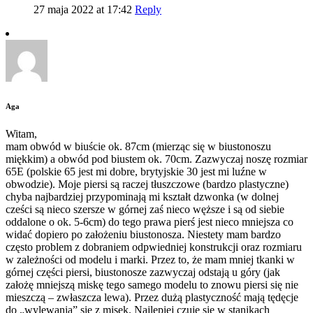
27 maja 2022 at 17:42
Reply
Aga
Witam,
mam obwód w biuście ok. 87cm (mierząc się w biustonoszu
miękkim) a obwód pod biustem ok. 70cm. Zazwyczaj noszę rozmiar
65E (polskie 65 jest mi dobre, brytyjskie 30 jest mi luźne w
obwodzie). Moje piersi są raczej tłuszczowe (bardzo plastyczne)
chyba najbardziej przypominają mi kształt dzwonka (w dolnej
cześci są nieco szersze w górnej zaś nieco węższe i są od siebie
oddalone o ok. 5-6cm) do tego prawa pierś jest nieco mniejsza co
widać dopiero po założeniu biustonosza. Niestety mam bardzo
często problem z dobraniem odpwiedniej konstrukcji oraz rozmiaru
w zależności od modelu i marki. Przez to, że mam mniej tkanki w
górnej części piersi, biustonosze zazwyczaj odstają u góry (jak
założę mniejszą miskę tego samego modelu to znowu piersi się nie
mieszczą – zwłaszcza lewa). Przez dużą plastyczność mają tędęcje
do „wylewania” się z misek. Najlepiej czuję się w stanikach