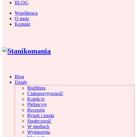
BLOG
Współpraca
O mnie
Kontakt
Blog
Działy
Brafitting
Ciałopozytywność
Kolekcje
Plebiscyty
Recenzje
Rynek i moda
Społeczność
W mediach
Wydarzenia