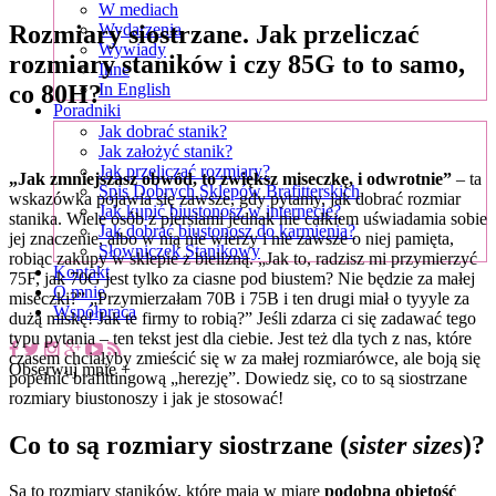
W mediach
Rozmiary siostrzane. Jak przeliczać
Wydarzenia
Wywiady
rozmiary staników i czy 85G to to samo,
Inne
co 80H?
In English
Poradniki
Jak dobrać stanik?
Jak założyć stanik?
Jak przeliczać rozmiary?
„Jak zmniejszasz obwód, to zwiększ miseczkę, i odwrotnie”
– ta
Spis Dobrych Sklepów Brafitterskich
wskazówka pojawia się zawsze, gdy pytamy, jak dobrać rozmiar
Jak kupić biustonosz w internecie?
stanika. Wiele osób z piersiami jednak nie całkiem uświadamia sobie
Jak dobrać biustonosz do karmienia?
jej znaczenie, albo w nią nie wierzy i nie zawsze o niej pamięta,
Słowniczek Stanikowy
robiąc zakupy w sklepie z bielizną. „Jak to, radzisz mi przymierzyć
Kontakt
75F, jak 70G jest tylko za ciasne pod biustem? Nie będzie za małej
O mnie
miseczki?” „Przymierzałam 70B i 75B i ten drugi miał o tyyyle za
Współpraca
dużą miskę! Jak te firmy to robią?” Jeśli zdarza ci się zadawać tego
typu pytania – ten tekst jest dla ciebie. Jest też dla tych z nas, które
czasem chciałyby zmieścić się w za małej rozmiarówce, ale boją się
Obserwuj mnie +
popełnić brafittingową „herezję”. Dowiedz się, co to są siostrzane
rozmiary biustonoszy i jak je stosować!
Co to są rozmiary siostrzane (
sister sizes
)?
Są to rozmiary staników, które mają w miarę
podobną objętość