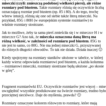
miseczki (czyli: zmieszczą podobnej wielkości piersi), ale różne
rozmiary pod biustem.
Takie rozmiary różnią się oczywiście liczbą
oznaczającą rozmiar pod biustem (np. 85 i 80). A do tego, trochę
wbrew intuicji, różnią się one od siebie także literą miseczki. Na
przykład, 85G i 80H (w europejskim systemie rozmiarów) to
właśnie rozmiary siostrzane.
Jak to możliwe, żeby ta sama pierś zmieściła się i w miseczce H i w
miseczce G? Ano tak, że
miseczka oznaczona daną literą ma
różną wielkość, w zależności od rozmiaru pod biustem
. 85G to
nie jest to samo, co 80G. Nie ma jednej miseczki G, przyszywanej
do różnych długości obwodów. To tak nie działa. Działa inaczej 🙂
Kiedy spojrzymy na rozmiary staników ułożone w tabelce, w której
każdy wiersz odpowiada rozmiarowi pod biustem, a każda kolumna
– rozmiarowi miseczki, rozmiary siostrzane będą ułożone „po skosie
w górę”.
Fragment rozmiarówki EU. Oczywiście rozmiarów jest więcej – misec
uwzględnić wszystkie produkowane na świecie rozmiary, trudno byłoby
przeciętnej sieciówce. Daje do myślenia, prawda? 🙂
Rozmiary oznaczone kolorem różowym to rozmiary, które mają