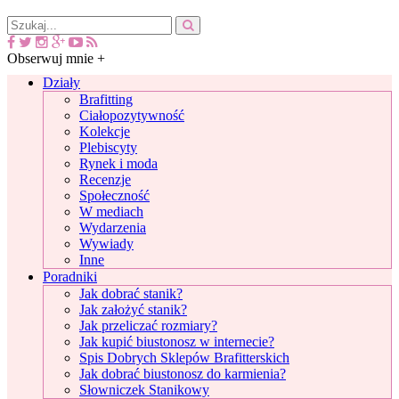
Obserwuj mnie +
Działy
Brafitting
Ciałopozytywność
Kolekcje
Plebiscyty
Rynek i moda
Recenzje
Społeczność
W mediach
Wydarzenia
Wywiady
Inne
Poradniki
Jak dobrać stanik?
Jak założyć stanik?
Jak przeliczać rozmiary?
Jak kupić biustonosz w internecie?
Spis Dobrych Sklepów Brafitterskich
Jak dobrać biustonosz do karmienia?
Słowniczek Stanikowy