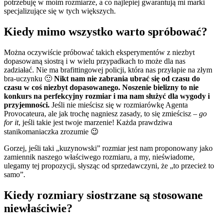
potrzebuję w moim rozmiarze, a co najlepiej gwarantują mi marki
specjalizujące się w tych większych.
Kiedy mimo wszystko warto spróbować?
Można oczywiście próbować takich eksperymentów z niezbyt
dopasowaną siostrą i w wielu przypadkach to może dla nas
zadziałać. Nie ma brafittingowej policji, która nas przyłapie na złym
bra-uczynku 🙂
Nikt nam nie zabrania ubrać się od czasu do
czasu w coś niezbyt dopasowanego.
Noszenie bielizny to nie
konkurs na perfekcyjny rozmiar i ma nam służyć dla wygody i
przyjemności.
Jeśli nie mieścisz się w rozmiarówkę Agenta
Provocateura, ale jak trochę nagniesz zasady, to się zmieścisz –
go
for it
, jeśli takie jest twoje marzenie! Każda prawdziwa
stanikomaniaczka zrozumie 😉
Gorzej, jeśli taki „kuzynowski” rozmiar jest nam proponowany jako
zamiennik naszego właściwego rozmiaru, a my, nieświadome,
ulegamy tej propozycji, słysząc od sprzedawczyni, że „to przecież to
samo”.
Kiedy rozmiary siostrzane są stosowane
niewłaściwie?