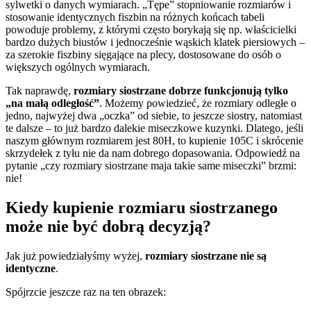
sylwetki o danych wymiarach. „Tępe” stopniowanie rozmiarów i
stosowanie identycznych fiszbin na różnych końcach tabeli
powoduje problemy, z którymi często borykają się np. właścicielki
bardzo dużych biustów i jednocześnie wąskich klatek piersiowych –
za szerokie fiszbiny sięgające na plecy, dostosowane do osób o
większych ogólnych wymiarach.
Tak naprawdę,
rozmiary siostrzane dobrze funkcjonują tylko
„na małą odległość”
. Możemy powiedzieć, że rozmiary odległe o
jedno, najwyżej dwa „oczka” od siebie, to jeszcze siostry, natomiast
te dalsze – to już bardzo dalekie miseczkowe kuzynki. Dlatego, jeśli
naszym głównym rozmiarem jest 80H, to kupienie 105C i skrócenie
skrzydełek z tyłu nie da nam dobrego dopasowania. Odpowiedź na
pytanie „czy rozmiary siostrzane maja takie same miseczki” brzmi:
nie!
Kiedy kupienie rozmiaru siostrzanego
może nie być dobrą decyzją?
Jak już powiedziałyśmy wyżej,
rozmiary siostrzane
nie są
identyczne
.
Spójrzcie jeszcze raz na ten obrazek: