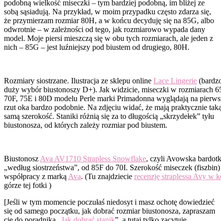
podobną wielkość miseczki – tym bardziej podobną, im bliżej ze
sobą sąsiadują. Na przykład, w moim przypadku często zdarza się,
że przymierzam rozmiar 80H, a w końcu decyduję się na 85G, albo
odwrotnie – w zależności od tego, jak rozmiarowo wypada dany
model. Moje piersi mieszczą się w obu tych rozmiarach, ale jeden z
nich – 85G – jest luźniejszy pod biustem od drugiego, 80H.
Rozmiary siostrzane. Ilustracja ze sklepu online
Lace Lingerie
(bardz
duży wybór biustonoszy D+). Jak widzicie, miseczki w rozmiarach 6
70F, 75E i 80D modelu Perle marki Primadonna wyglądają na pierw
rzut oka bardzo podobnie. Na zdjęciu widać, że mają praktycznie tak
samą szerokość. Staniki różnią się za to długością „skrzydełek” tyłu
biustonosza, od których zależy rozmiar pod biustem.
Biustonosz
Ava AV1710 Strapless Snowflake
, czyli Avowska bardotk
„według siostrzeństwa”, od 85F do 70I. Szerokość miseczek (fiszbin) 
współpracy z marką
Ava
. (Tu znajdziecie
recenzję straplessa Avy w 
górze tej fotki )
[Jeśli w tym momencie poczułaś niedosyt i masz ochotę dowiedzieć
się od samego początku, jak dobrać rozmiar biustonosza, zapraszam
cię do poradnika „
Jak dobrać stanik
”, a tutaj tylko zacytuję