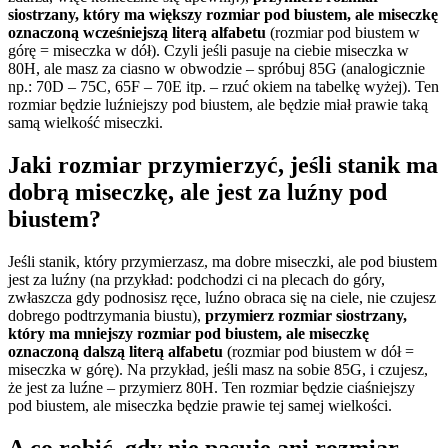
siostrzany, który ma większy rozmiar pod biustem, ale miseczkę
oznaczoną wcześniejszą literą alfabetu
(rozmiar pod biustem w
górę = miseczka w dół). Czyli jeśli pasuje na ciebie miseczka w
80H, ale masz za ciasno w obwodzie – spróbuj 85G (analogicznie
np.: 70D – 75C, 65F – 70E itp. – rzuć okiem na tabelkę wyżej). Ten
rozmiar będzie luźniejszy pod biustem, ale będzie miał prawie taką
samą wielkość miseczki.
Jaki rozmiar przymierzyć, jeśli stanik ma
dobrą miseczkę, ale jest za luźny pod
biustem?
Jeśli stanik, który przymierzasz, ma dobre miseczki, ale pod biustem
jest za luźny (na przykład: podchodzi ci na plecach do góry,
zwłaszcza gdy podnosisz ręce, luźno obraca się na ciele, nie czujesz
dobrego podtrzymania biustu),
przymierz rozmiar siostrzany,
który ma mniejszy rozmiar pod biustem, ale miseczkę
oznaczoną dalszą literą alfabetu
(rozmiar pod biustem w dół =
miseczka w górę). Na przykład, jeśli masz na sobie 85G, i czujesz,
że jest za luźne – przymierz 80H. Ten rozmiar będzie ciaśniejszy
pod biustem, ale miseczka będzie prawie tej samej wielkości.
A co robić, gdy nie pasuje ani rozmiar