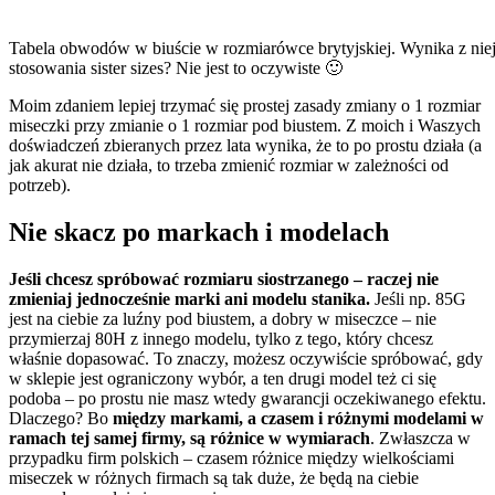
Tabela obwodów w biuście w rozmiarówce brytyjskiej. Wynika z niej,
stosowania sister sizes? Nie jest to oczywiste 🙂
Moim zdaniem lepiej trzymać się prostej zasady zmiany o 1 rozmiar
miseczki przy zmianie o 1 rozmiar pod biustem. Z moich i Waszych
doświadczeń zbieranych przez lata wynika, że to po prostu działa (a
jak akurat nie działa, to trzeba zmienić rozmiar w zależności od
potrzeb).
Nie skacz po markach i modelach
Jeśli chcesz spróbować rozmiaru siostrzanego – raczej nie
zmieniaj jednocześnie marki ani modelu stanika.
Jeśli np. 85G
jest na ciebie za luźny pod biustem, a dobry w miseczce – nie
przymierzaj 80H z innego modelu, tylko z tego, który chcesz
właśnie dopasować. To znaczy, możesz oczywiście spróbować, gdy
w sklepie jest ograniczony wybór, a ten drugi model też ci się
podoba – po prostu nie masz wtedy gwarancji oczekiwanego efektu.
Dlaczego? Bo
między markami, a czasem i różnymi modelami w
ramach tej samej firmy, są różnice w wymiarach
. Zwłaszcza w
przypadku firm polskich – czasem różnice między wielkościami
miseczek w różnych firmach są tak duże, że będą na ciebie