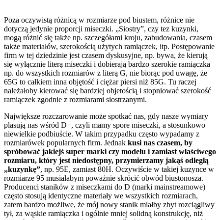
Poza oczywistą różnicą w rozmiarze pod biustem, różnice nie
dotyczą jedynie proporcji miseczki. „Siostry”, czy tez kuzynki,
mogą różnić się także np. szczegółami kroju, zabudowania, czasem
także materiałów, szerokością użytych ramiączek, itp. Postępowanie
firm w tej dziedzinie jest czasem dyskusyjne, np. bywa, że kierują
się wyłącznie literą miseczki i dobierają bardzo szerokie ramiączka
np. do wszystkich rozmiarów z literą G, nie biorąc pod uwagę, że
65G to całkiem inna objętość i ciężar piersi niż 85G. Tu raczej
należałoby kierować się bardziej objetością i stopniować szerokość
ramiączek zgodnie z rozmiarami siostrzanymi.
Największe rozczarowanie może spotkać nas, gdy nasze wymiary
plasują nas wśród D+, czyli mamy spore miseczki, a stosunkowo
niewielkie podbiuście. W takim przypadku często wypadamy z
rozmiarówek popularnych firm. Jednak
kusi nas czasem, by
spróbować jakiejś super marki czy modelu i zamiast właściwego
rozmiaru, który jest niedostępny, przymierzamy jakąś odległą
„kuzynkę”
, np. 95E, zamiast 80H. Oczywiście w takiej kuzynce w
rozmiarze 95 musiałabym poważnie skrócić obwód biustonosza.
Producenci staników z miseczkami do D (marki mainstreamowe)
często stosują identyczne materiały we wszystkich rozmiarach,
zatem bardzo możliwe, że mój nowy stanik miałby zbyt rozciągliwy
tył, za wąskie ramiączka i ogólnie mniej solidną konstrukcję, niż