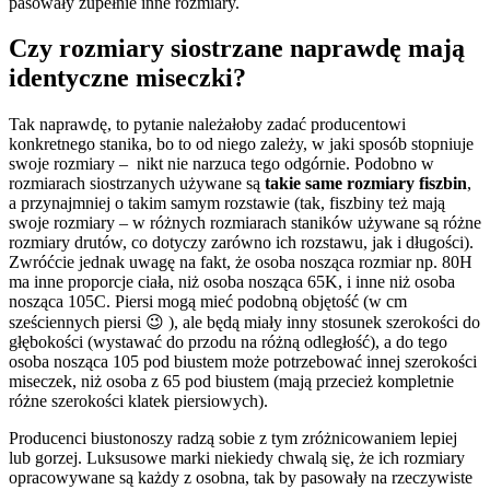
pasowały zupełnie inne rozmiary.
Czy rozmiary siostrzane naprawdę mają
identyczne miseczki?
Tak naprawdę, to pytanie należałoby zadać producentowi
konkretnego stanika, bo to od niego zależy, w jaki sposób stopniuje
swoje rozmiary – nikt nie narzuca tego odgórnie. Podobno w
rozmiarach siostrzanych używane są
takie same rozmiary fiszbin
,
a przynajmniej o takim samym rozstawie (tak, fiszbiny też mają
swoje rozmiary – w różnych rozmiarach staników używane są różne
rozmiary drutów, co dotyczy zarówno ich rozstawu, jak i długości).
Zwróćcie jednak uwagę na fakt, że osoba nosząca rozmiar np. 80H
ma inne proporcje ciała, niż osoba nosząca 65K, i inne niż osoba
nosząca 105C. Piersi mogą mieć podobną objętość (w cm
sześciennych piersi 😉 ), ale będą miały inny stosunek szerokości do
głębokości (wystawać do przodu na różną odległość), a do tego
osoba nosząca 105 pod biustem może potrzebować innej szerokości
miseczek, niż osoba z 65 pod biustem (mają przecież kompletnie
różne szerokości klatek piersiowych).
Producenci biustonoszy radzą sobie z tym zróżnicowaniem lepiej
lub gorzej. Luksusowe marki niekiedy chwalą się, że ich rozmiary
opracowywane są każdy z osobna, tak by pasowały na rzeczywiste