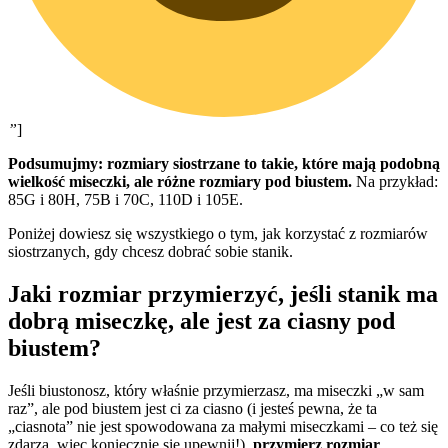
”
]
Podsumujmy: rozmiary siostrzane to takie, które mają podobną
wielkość miseczki, ale różne rozmiary pod biustem.
Na przykład:
85G i 80H, 75B i 70C, 110D i 105E.
Poniżej dowiesz się wszystkiego o tym, jak korzystać z rozmiarów
siostrzanych, gdy chcesz dobrać sobie stanik.
Jaki rozmiar przymierzyć, jeśli stanik ma
dobrą miseczkę, ale jest za ciasny pod
biustem?
Jeśli biustonosz, który właśnie przymierzasz, ma miseczki „w sam
raz”, ale pod biustem jest ci za ciasno (i jesteś pewna, że ta
„ciasnota” nie jest spowodowana za małymi miseczkami – co też się
zdarza, więc koniecznie się upewnij!),
przymierz rozmiar