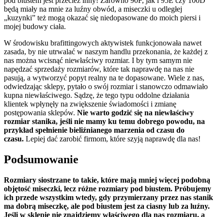
pod biustem jest przecież inny! Zarówno 90F, jak i 95E czy 100D
będą miały na mnie za luźny obwód, a miseczki u odległej
„kuzynki” też mogą okazać się niedopasowane do moich piersi i
mojej budowy ciała.
W środowisku brafittingowych aktywistek funkcjonowała nawet
zasada, by nie utrwalać w naszym handlu przekonania, że każdej z
nas można wcisnąć niewłaściwy rozmiar. I by tym samym nie
napędzać sprzedaży rozmiarów, które tak naprawdę na nas nie
pasują, a wytworzyć popyt realny na te dopasowane. Wiele z nas,
odwiedzając sklepy, pytało o swój rozmiar i stanowczo odmawiało
kupna niewłaściwego. Sądzę, że tego typu oddolne działania
klientek wpłynęły na zwiększenie świadomości i zmianę
postępowania sklepów.
Nie warto godzić się na niewłaściwy
rozmiar stanika, jeśli nie mamy ku temu dobrego powodu, na
przykład spełnienie bieliźnianego marzenia od czasu do
czasu.
Lepiej dać zarobić firmom, które szyją naprawdę dla nas!
Podsumowanie
Rozmiary siostrzane to takie, które mają mniej więcej podobną
objętość miseczki, lecz różne rozmiary pod biustem. Próbujemy
ich przede wszystkim wtedy, gdy przymierzany przez nas stanik
ma dobrą miseczkę, ale pod biustem jest za ciasny lub za luźny.
Jeśli w sklepie nie znajdziemy właściwego dla nas rozmiaru, a