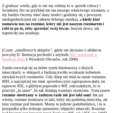
Z grubsza: wtedy, gdy to nie my robimy to w sposób celowy i
świadomy (bo na przykład nie ma naszego właściwego rozmiaru, a
my bardzo chcemy mieć dany model i godzimy się z pewnymi
niedogodnościami nie całkiem dobrego stanika), a
kiedy ktoś
namawia nas na rozmiar, który nie jest naszym rozmiarem i
robi to po to, żeby sprzedać swój towar.
Innymi słowy, tak
naprawdę nas oszukuje.
(Czasy „osiedlowych sklepów”, gdzie nie słyszano o alfabecie
powyżej D. Ilustracja pochodzi z artykułu
Nie! namiotom w
brudnym beżu
z Wysokich Obcasów, rok 2008)
Zanim rozwinął się na dobre rynek biustonoszy o dużych
miseczkach, w sklepach z bielizną kwitło wciskanie kobietom
niewłaściwych rozmiarów. Gdy sklep nie miał na stanie rozmiaru
80H, a najczęściej nie miał, sprzedawczyni zaproponowałaby mi
zapewne 95E, a gdybym poprosiła o 90F, usłyszałabym, że to
przecież „to samo”, bo tak działają rozmiary siostrzane. Tymczasem
rozmiar siostrzany w żadnym razie nie jest taki sam!
Jak już
wiemy, rozmiar siostrzany to taki, który ma podobną miseczkę, ale
inny rozmiar pod biustem. Mamy tu jedynie podobieństwo, i to w
przypadku tylko jednego parametru: objętości miseczki. Rozmiar