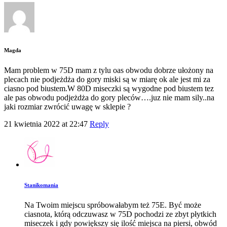
Magda
Mam problem w 75D mam z tylu oas obwodu dobrze ułożony na
plecach nie podjeżdża do gory miski są w miarę ok ale jest mi za
ciasno pod biustem.W 80D miseczki są wygodne pod biustem tez
ale pas obwodu podjeżdża do gory pleców….juz nie mam sily..na
jaki rozmiar zwrócić uwagę w sklepie ?
21 kwietnia 2022 at 22:47
Reply
Stanikomania
Na Twoim miejscu spróbowałabym też 75E. Być może
ciasnota, którą odczuwasz w 75D pochodzi ze zbyt płytkich
miseczek i gdy powiększy się ilość miejsca na piersi, obwód