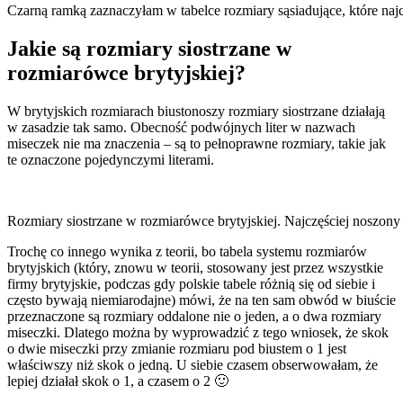
Czarną ramką zaznaczyłam w tabelce rozmiary sąsiadujące, które naj
Jakie są rozmiary siostrzane w
rozmiarówce brytyjskiej?
W brytyjskich rozmiarach biustonoszy rozmiary siostrzane działają
w zasadzie tak samo. Obecność podwójnych liter w nazwach
miseczek nie ma znaczenia – są to pełnoprawne rozmiary, takie jak
te oznaczone pojedynczymi literami.
Rozmiary siostrzane w rozmiarówce brytyjskiej. Najczęściej noszony 
Trochę co innego wynika z teorii, bo tabela systemu rozmiarów
brytyjskich (który, znowu w teorii, stosowany jest przez wszystkie
firmy brytyjskie, podczas gdy polskie tabele różnią się od siebie i
często bywają niemiarodajne) mówi, że na ten sam obwód w biuście
przeznaczone są rozmiary oddalone nie o jeden, a o dwa rozmiary
miseczki. Dlatego można by wyprowadzić z tego wniosek, że skok
o dwie miseczki przy zmianie rozmiaru pod biustem o 1 jest
właściwszy niż skok o jedną. U siebie czasem obserwowałam, że
lepiej działał skok o 1, a czasem o 2 🙂