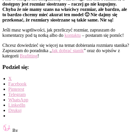
dostępny jest rozmiar siostrzany – raczej go nie kupujmy.
Chyba że nie mamy szans na właściwy rozmiar, ale bardzo, ale
to bardzo chcemy mieć akurat ten model 🙂 Nie dajmy się
przekonać, że rozmiary siostrzane są takie same. Nie są!
Jeśli masz wąptliwości, jak przeliczyć rozmiar, zapraszam do
komentarzy pod tą notką albo do
kontaktu
– postaram się pomóc!
Chcesz dowiedzieć się więcej na temat dobierania rozmiaru stanika?
Zapraszam do poradnika „
Jak dobrać stanik
” oraz do wpisów z
kategorii
Brafitting
!
Podziel się:
X
Facebook
Pinterest
Telegram
WhatsApp
LinkedIn
Drukuj
By