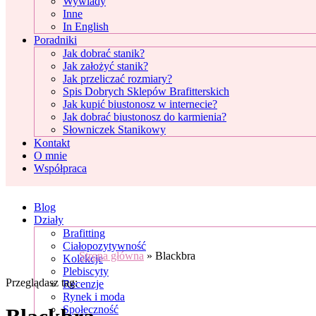
Wywiady
Inne
In English
Poradniki
Jak dobrać stanik?
Jak założyć stanik?
Jak przeliczać rozmiary?
Spis Dobrych Sklepów Brafitterskich
Jak kupić biustonosz w internecie?
Jak dobrać biustonosz do karmienia?
Słowniczek Stanikowy
Kontakt
O mnie
Współpraca
Blog
Działy
Brafitting
Ciałopozytywność
Strona główna
»
Blackbra
Kolekcje
Plebiscyty
Przeglądasz tag:
Recenzje
Rynek i moda
Społeczność