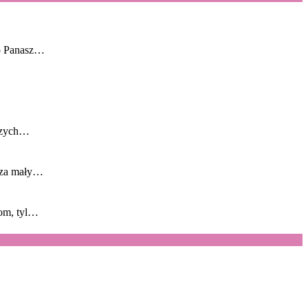
go Panasz…
rszych…
ę za mały…
żom, tyl…