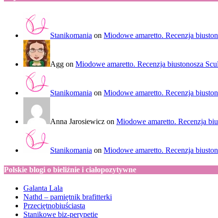
Stanikomania
on
Miodowe amaretto. Recenzja biuston
Agg
on
Miodowe amaretto. Recenzja biustonosza Scu
Stanikomania
on
Miodowe amaretto. Recenzja biuston
Anna Jarosiewicz
on
Miodowe amaretto. Recenzja biu
Stanikomania
on
Miodowe amaretto. Recenzja biuston
Polskie blogi o bieliźnie i ciałopozytywne
Galanta Lala
Nathd – pamiętnik brafitterki
Przeciętnobiuściasta
Stanikowe biz-perypetie