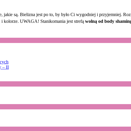
e, jakie są. Bielizna jest po to, by było Ci wygodniej i przyjemniej. 
lu i kolorze. UWAGA! Stanikomania jest strefą
wolną od body shaming
ących
 – II