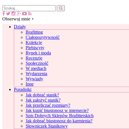
Obserwuj mnie +
Działy
Brafitting
Ciałopozytywność
Kolekcje
Plebiscyty
Rynek i moda
Recenzje
Społeczność
W mediach
Wydarzenia
Wywiady
Inne
Poradniki
Jak dobrać stanik?
Jak założyć stanik?
Jak przeliczać rozmiary?
Jak kupić biustonosz w internecie?
Spis Dobrych Sklepów Brafitterskich
Jak dobrać biustonosz do karmienia?
Słowniczek Stanikowy