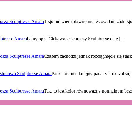
osza Sculptresse Amara
Tego nie wiem, dawno nie testowałam żadne
lptresse Amara
Fajny opis. Ciekawa jestem, czy Sculptresse daje j…
osza Sculptresse Amara
Czasem zachodzi jednak rozciągnięcie się sta
stonosza Sculptresse Amara
Pacz a u mnie kolejny panaszak okazał si
osza Sculptresse Amara
Tak, to jest kolor równoważny normalnym be