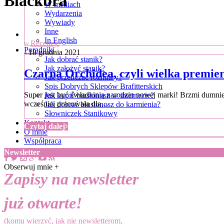
Blackbra
W mediach
Wydarzenia
Wywiady
Inne
In English
Recenzje
W
Poradniki
- 18 grudnia 2021
Jak dobrać stanik?
Jak założyć stanik?
Czarna Orchidea, czyli wielka premie
Jak przeliczać rozmiary?
Spis Dobrych Sklepów Brafitterskich
Super jest być świadkinią narodzin nowej marki! Brzmi dumn
Jak kupić biustonosz w internecie?
wcześniej pracowała dla…
Jak dobrać biustonosz do karmienia?
Słowniczek Stanikowy
Kontakt
Czytaj dalej
O mnie
Współpraca
Newsletter
Obserwuj mnie +
Zapisy na newsletter
już otwarte!
(komu wierzyć, jak nie newsletterom,