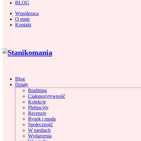
BLOG
Współpraca
O mnie
Kontakt
Blog
Działy
Brafitting
Ciałopozytywność
Kolekcje
Plebiscyty
Recenzje
Rynek i moda
Społeczność
W mediach
Wydarzenia