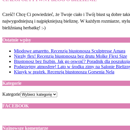
Cześć! Chcę Ci powiedzieć, że Twoje ciało i Twój biust są dobre taki
najwygodniejszą i najpiękniejszą bieliznę. W każdym rozmiarze, sty
bieliźnianą herbatkę! :-)
Ostatnie wpisy
Miodowe amaretto. Recenzja biustonosza Sculptresse Amara
Niezły flex! Recenzja biustonosza bez drutu Molke Flexi Size
Biustonosz bez fiszbin. Jak go oswoić? Poradnik dla poszukuj
Podgrzejmy atmosferę! Lato w środku zimy na Salonie Bielizny
Klasyk w prążek. Recenzja biustonosza Gorsenia Nela
Kategorie
Kategorie
FACEBOOK
Najnowsze komentarze