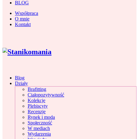
BLOG
Współpraca
O mnie
Kontakt
Blog
Działy
Brafitting
Ciałopozytywność
Kolekcje
Plebiscyty
Recenzje
Rynek i moda
Społeczność
W mediach
Wydarzenia