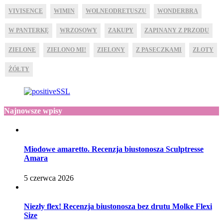
VIVISENCE
WIMIN
WOLNEODRETUSZU
WONDERBRA
W PANTERKĘ
WRZOSOWY
ZAKUPY
ZAPINANY Z PRZODU
ZIELONE
ZIELONO MI!
ZIELONY
Z PASECZKAMI
ZŁOTY
ŻÓŁTY
Najnowsze wpisy
Miodowe amaretto. Recenzja biustonosza Sculptresse
Amara
5 czerwca 2026
Niezły flex! Recenzja biustonosza bez drutu Molke Flexi
Size