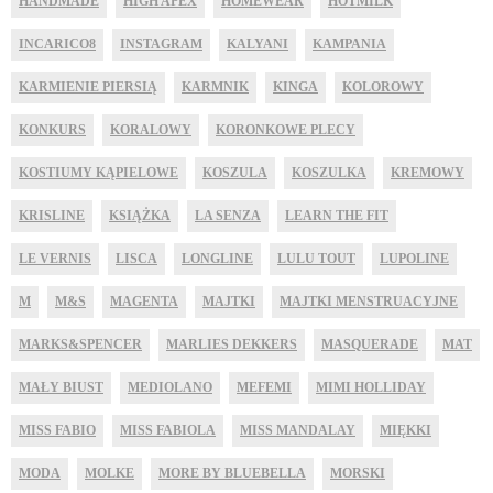
HANDMADE
HIGH APEX
HOMEWEAR
HOTMILK
INCARICO8
INSTAGRAM
KALYANI
KAMPANIA
KARMIENIE PIERSIĄ
KARMNIK
KINGA
KOLOROWY
KONKURS
KORALOWY
KORONKOWE PLECY
KOSTIUMY KĄPIELOWE
KOSZULA
KOSZULKA
KREMOWY
KRISLINE
KSIĄŻKA
LA SENZA
LEARN THE FIT
LE VERNIS
LISCA
LONGLINE
LULU TOUT
LUPOLINE
M
M&S
MAGENTA
MAJTKI
MAJTKI MENSTRUACYJNE
MARKS&SPENCER
MARLIES DEKKERS
MASQUERADE
MAT
MAŁY BIUST
MEDIOLANO
MEFEMI
MIMI HOLLIDAY
MISS FABIO
MISS FABIOLA
MISS MANDALAY
MIĘKKI
MODA
MOLKE
MORE BY BLUEBELLA
MORSKI