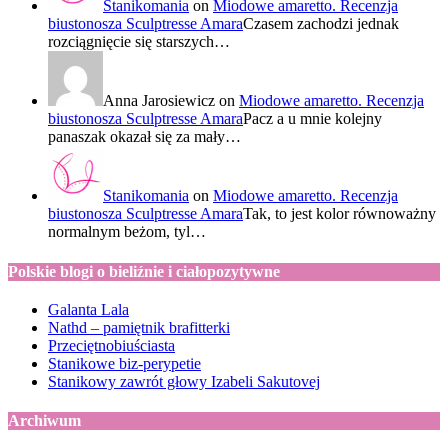
Stanikomania
on
Miodowe amaretto. Recenzja
biustonosza Sculptresse Amara
Czasem zachodzi jednak
rozciągnięcie się starszych…
Anna Jarosiewicz
on
Miodowe amaretto. Recenzja
biustonosza Sculptresse Amara
Pacz a u mnie kolejny
panaszak okazał się za mały…
Stanikomania
on
Miodowe amaretto. Recenzja
biustonosza Sculptresse Amara
Tak, to jest kolor równoważny
normalnym beżom, tyl…
Polskie blogi o bieliźnie i ciałopozytywne
Galanta Lala
Nathd – pamiętnik brafitterki
Przeciętnobiuściasta
Stanikowe biz-perypetie
Stanikowy zawrót głowy Izabeli Sakutovej
Archiwum