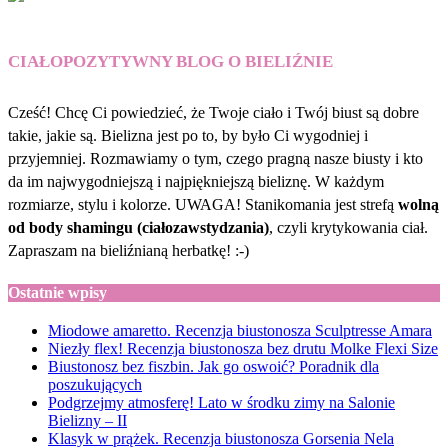
CIAŁOPOZYTYWNY BLOG O BIELIŹNIE
Cześć! Chcę Ci powiedzieć, że Twoje ciało i Twój biust są dobre
takie, jakie są. Bielizna jest po to, by było Ci wygodniej i
przyjemniej. Rozmawiamy o tym, czego pragną nasze biusty i kto
da im najwygodniejszą i najpiękniejszą bieliznę. W każdym
rozmiarze, stylu i kolorze. UWAGA! Stanikomania jest strefą
wolną
od body shamingu (ciałozawstydzania)
, czyli krytykowania ciał.
Zapraszam na bieliźnianą herbatkę! :-)
Ostatnie wpisy
Miodowe amaretto. Recenzja biustonosza Sculptresse Amara
Niezły flex! Recenzja biustonosza bez drutu Molke Flexi Size
Biustonosz bez fiszbin. Jak go oswoić? Poradnik dla
poszukujących
Podgrzejmy atmosferę! Lato w środku zimy na Salonie
Bielizny – II
Klasyk w prążek. Recenzja biustonosza Gorsenia Nela